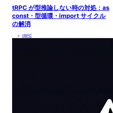
tRPC が型推論しない時の対処：as
const・型循環・import サイクル
の解消
tRPC