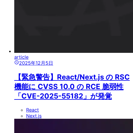
article
2025年12月5日
【緊急警告】React/Next.js の RSC
機能に CVSS 10.0 の RCE 脆弱性
「CVE-2025-55182」が発覚
React
Next.js