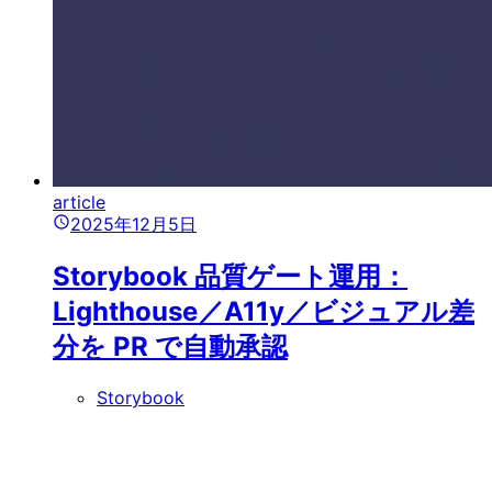
article
2025年12月5日
Storybook 品質ゲート運用：
Lighthouse／A11y／ビジュアル差
分を PR で自動承認
Storybook