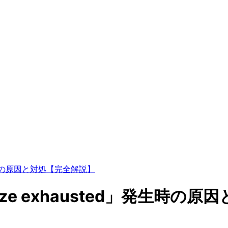
d」発生時の原因と対処【完全解説】
y size exhausted」発生時