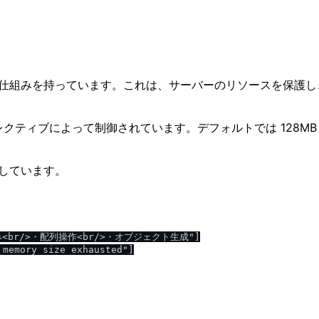
る仕組みを持っています。これは、サーバーのリソースを保護
レクティブによって制御されています。デフォルトでは 128M
示しています。
込み<br/>・配列操作<br/>・オブジェクト生成"]

memory size exhausted"]
