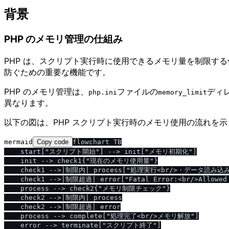
背景
PHP のメモリ管理の仕組み
PHP は、スクリプト実行時に使用できるメモリ量を制限す
防ぐための重要な機能です。
PHP のメモリ管理は、
ファイルの
ディ
php.ini
memory_limit
異なります。
以下の図は、PHP スクリプト実行時のメモリ使用の流れを
mermaid
Copy code
flowchart TB

    start["スクリプト開始"] --> init["メモリ初期化"]

    init --> check1{"現在のメモリ使用量"}

    check1 -->|制限内| process["処理実行<br/>・データ読み
    check1 -->|制限超過| error["Fatal Error:<br/>Allowed 
    process --> check2{"メモリ制限チェック"}

    check2 -->|制限内| process

    check2 -->|制限超過| error

    process --> complete["処理完了<br/>メモリ解放"]

    error --> terminate["スクリプト終了"]
