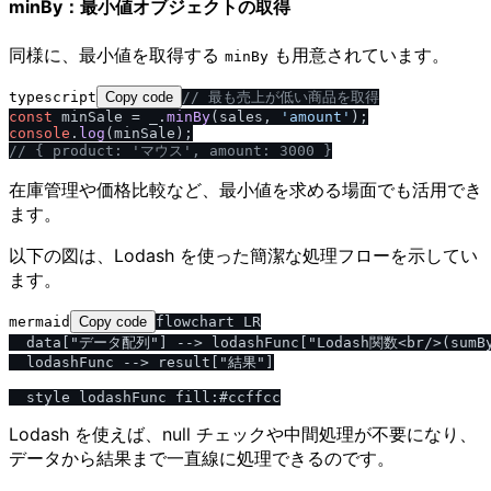
minBy：最小値オブジェクトの取得
同様に、最小値を取得する
も用意されています。
minBy
typescript
Copy code
/
/
 最も売上が低い商品を取得
const
 minSale = _.
minBy
(sales, 
'amount'
console
.
log
/
/
 { product: 'マウス', amount: 3000 }
在庫管理や価格比較など、最小値を求める場面でも活用でき
ます。
以下の図は、Lodash を使った簡潔な処理フローを示してい
ます。
mermaid
Copy code
flowchart LR

  data["データ配列"] --> lodashFunc["Lodash関数<br/>(sumBy/
  lodashFunc --> result["結果"]

Lodash を使えば、null チェックや中間処理が不要になり、
データから結果まで一直線に処理できるのです。