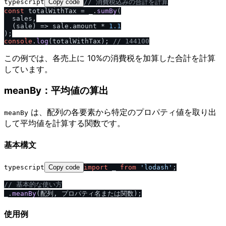
typescript
Copy code
/
/
 消費税込みの合計を計算
const
 totalWithTax = _.
sumBy
(

  sales,

(
sale
) =>
 sale.
amount
 * 
1.1
console
.
log
(totalWithTax); 
/
/
 144100
この例では、各売上に 10%の消費税を加算した合計を計算
しています。
meanBy：平均値の算出
は、配列の各要素から特定のプロパティ値を取り出
meanBy
して平均値を計算する関数です。
基本構文
typescript
Copy code
import
 _ 
from
'lodash'
;

/
/
 基本的な使い方
_.
meanBy
使用例