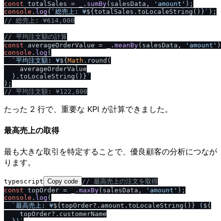
const
 totalSales = _.
sumBy
(salesData, 
'amount'
console
.
log
(
`総売上: ¥
${totalSales.toLocaleString()}
`
/
/
 総売上: ¥614,000
/
/
 平均注文額の計算
const
 averageOrderValue = _.
meanBy
(salesData, 
'amount'
console
.
log
(

`平均注文額: ¥
${
Math
.round(

    averageOrderValue

  ).toLocaleString()}
`
/
/
 平均注文額: ¥122,800
たった 2 行で、重要な KPI が計算できました。
最高売上の取得
最も大きな取引を特定することで、優良顧客の分析につなが
ります。
typescript
Copy code
/
/
 最高売上の注文を取得
const
 topOrder = _.
maxBy
(salesData, 
'amount'
console
.
log
(

`最高売上: ¥
${topOrder?.amount.toLocaleString()}
 (
${

    topOrder?.customerName
