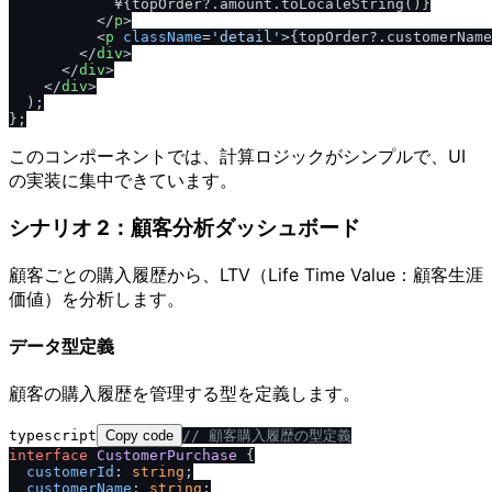
            ¥{topOrder?.amount.toLocaleString()}

</
p
>
<
p
className
=
'detail'
>
{topOrder?.customerName
</
div
>
</
div
>
</
div
>
  );

このコンポーネントでは、計算ロジックがシンプルで、UI
の実装に集中できています。
シナリオ 2：顧客分析ダッシュボード
顧客ごとの購入履歴から、LTV（Life Time Value：顧客生涯
価値）を分析します。
データ型定義
顧客の購入履歴を管理する型を定義します。
typescript
Copy code
/
/
 顧客購入履歴の型定義
interface
CustomerPurchase
 {

customerId
: 
string
;

customerName
: 
string
;
