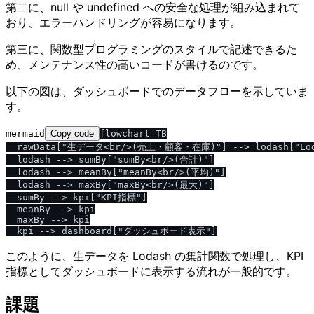
第二に、null や undefined への安全な処理が組み込まれて
おり、エラーハンドリングが容易になります。
第三に、関数型プログラミングのスタイルで記述できるた
め、メンテナンス性の高いコードが書けるのです。
以下の図は、ダッシュボードでのデータフローを示していま
す。
mermaid
Copy code
flowchart TB

  rawData["生データ<br/>(売上・顧客・在庫)"] --> lodash["Lo
  lodash --> sumBy["sumBy<br/>(合計)"]

  lodash --> meanBy["meanBy<br/>(平均)"]

  lodash --> maxBy["maxBy<br/>(最大)"]

  sumBy --> kpi["KPI指標"]

  meanBy --> kpi

  maxBy --> kpi

このように、生データを Lodash の集計関数で処理し、KPI
指標としてダッシュボードに表示する流れが一般的です。
課題