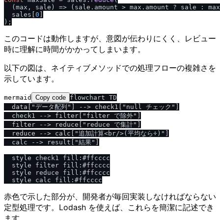
(
max, sale
) =>
 (sale.
amount
 > max.
amount
 ? sale : max
  sales[
0
]

このコードは動作しますが、意図が伝わりにくく、レビュー
時に理解に時間がかかってしまいます。
以下の図は、ネイティブメソッドでの処理フローの複雑さを
示しています。
mermaid
Copy code
flowchart TD

  data["データ配列"] --> check1["null チェック"]

  check1 --> filter["filter で除外"]

  filter --> reduce["reduce で集計"]

  reduce --> calc["追加計算<br/>(平均なら÷)"]

  calc --> result["結果"]

  style check1 fill:#ffcccc

  style filter fill:#ffcccc

  style reduce fill:#ffcccc

赤色で示した部分が、開発者が毎回実装しなければならない
定型処理です。Lodash を使えば、これらを簡潔に記述でき
ます。