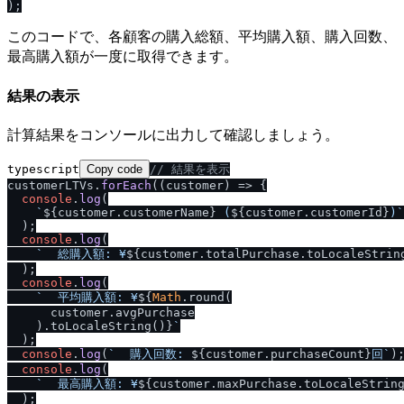
このコードで、各顧客の購入総額、平均購入額、購入回数、
最高購入額が一度に取得できます。
結果の表示
計算結果をコンソールに出力して確認しましょう。
typescript
Copy code
/
/
 結果を表示
customerLTVs.
forEach
(
(
customer
) =>
 {

console
.
log
(

`
${customer.customerName}
 (
${customer.customerId}
)`
  );

console
.
log
(

`  総購入額: ¥
${customer.totalPurchase.toLocaleStrin
  );

console
.
log
(

`  平均購入額: ¥
${
Math
.round(

      customer.avgPurchase

    ).toLocaleString()}
`
  );

console
.
log
(
`  購入回数: 
${customer.purchaseCount}
回`
);
console
.
log
(

`  最高購入額: ¥
${customer.maxPurchase.toLocaleStrin
  );
