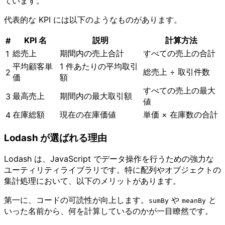
ています。
代表的な KPI には以下のようなものがあります。
KPI 名
説明
計算方法
#
総売上
期間内の売上合計
すべての売上の合計
1
平均顧客単
1 件あたりの平均取引
総売上 ÷ 取引件数
2
価
額
すべての売上の最大
最高売上
期間内の最大取引額
3
値
在庫総額
現在の在庫価値
単価 × 在庫数の合計
4
Lodash が選ばれる理由
Lodash は、JavaScript でデータ操作を行うための強力な
ユーティリティライブラリです。特に配列やオブジェクトの
集計処理において、以下のメリットがあります。
第一に、コードの可読性が向上します。
や
と
sumBy
meanBy
いった名前から、何を計算しているのかが一目瞭然です。