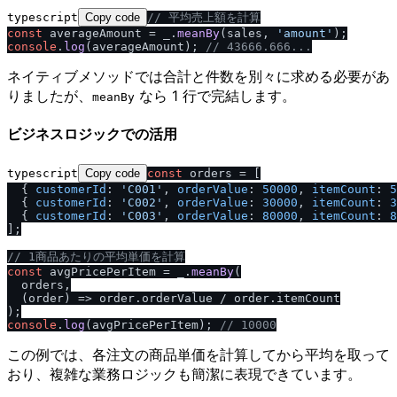
typescript
Copy code
/
/
 平均売上額を計算
const
 averageAmount = _.
meanBy
(sales, 
'amount'
console
.
log
(averageAmount); 
/
/
 43666.666...
ネイティブメソッドでは合計と件数を別々に求める必要があ
りましたが、
なら 1 行で完結します。
meanBy
ビジネスロジックでの活用
typescript
Copy code
const
 orders = [

  { 
customerId
: 
'C001'
, 
orderValue
: 
50000
, 
itemCount
: 
5
  { 
customerId
: 
'C002'
, 
orderValue
: 
30000
, 
itemCount
: 
3
  { 
customerId
: 
'C003'
, 
orderValue
: 
80000
, 
itemCount
: 
8
];

/
/
 1商品あたりの平均単価を計算
const
 avgPricePerItem = _.
meanBy
(

  orders,

(
order
) =>
 order.
orderValue
 / order.
itemCount
console
.
log
(avgPricePerItem); 
/
/
 10000
この例では、各注文の商品単価を計算してから平均を取って
おり、複雑な業務ロジックも簡潔に表現できています。