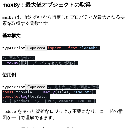
maxBy：最大値オブジェクトの取得
は、配列の中から指定したプロパティが最大となる要
maxBy
素を取得する関数です。
基本構文
typescript
Copy code
import
 _ 
from
'lodash'
;

/
/
 基本的な使い方
_.
maxBy
使用例
typescript
Copy code
/
/
 最も売上が高い商品を取得
const
 topSale = _.
maxBy
(sales, 
'amount'
console
.
log
/
/
 { product: 'ノートPC', amount: 120000 }
を使った複雑なロジックが不要になり、コードの意
reduce
図が一目で理解できます。