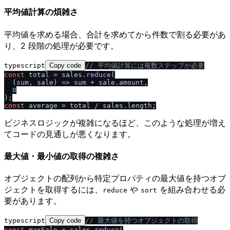
平均値計算の煩雑さ
平均値を求める場合、合計を求めてから件数で割る必要があ
り、2 段階の処理が必要です。
typescript
Copy code
/
/
 平均値計算には複数ステップが必要
const
 total = sales.
reduce
(

(
sum, sale
) =>
 sum + sale.
amount
,

0
const
 average = total / sales.
length
ビジネスロジックが複雑になるほど、このような処理が増え
てコードの見通しが悪くなります。
最大値・最小値の取得の複雑さ
オブジェクトの配列から特定プロパティの最大値を持つオブ
ジェクトを取得するには、
や
を組み合わせる必
reduce
sort
要があります。
typescript
Copy code
/
/
 最大値を持つオブジェクトの取得
const
 maxSale = sales.
reduce
(
