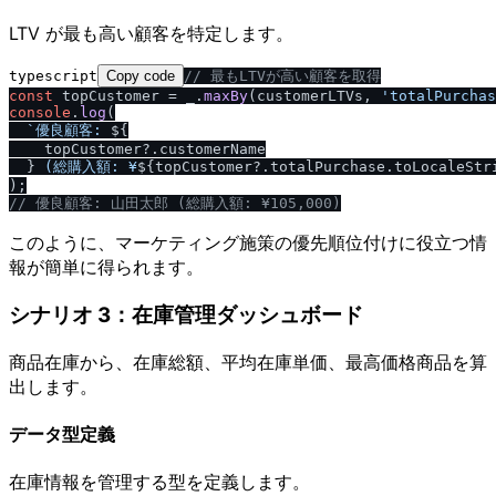
LTV が最も高い顧客を特定します。
typescript
Copy code
/
/
 最もLTVが高い顧客を取得
const
 topCustomer = _.
maxBy
(customerLTVs, 
'totalPurchas
console
.
log
(

`優良顧客: 
${

    topCustomer?.customerName

  }
 (総購入額: ¥
${topCustomer?.totalPurchase.toLocaleStr
/
/
 優良顧客: 山田太郎 (総購入額: ¥105,000)
このように、マーケティング施策の優先順位付けに役立つ情
報が簡単に得られます。
シナリオ 3：在庫管理ダッシュボード
商品在庫から、在庫総額、平均在庫単価、最高価格商品を算
出します。
データ型定義
在庫情報を管理する型を定義します。