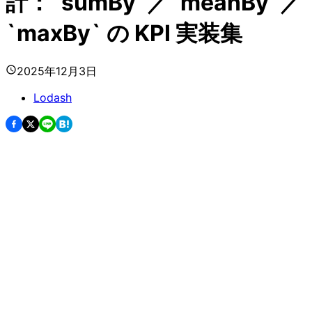
計：`sumBy`／`meanBy`／
`maxBy` の KPI 実装集
2025年12月3日
Lodash