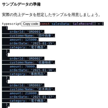
サンプルデータの準備
実際の売上データを想定したサンプルを用意しましょう。
typescript
Copy code
const
salesData
: 
SaleRecord
[] = [

  {

orderId
: 
'ORD001'
,

customerName
: 
'田中商事'
,

amount
: 
125000
,

orderDate
: 
'2025-01-15'
,

category
: 
'電子機器'
,

  },

  {

orderId
: 
'ORD002'
,

customerName
: 
'佐藤物産'
,

amount
: 
78000
,

orderDate
: 
'2025-01-16'
,

category
: 
'事務用品'
,

  },

  {

orderId
: 
'ORD003'
,

customerName
: 
'鈴木商店'
,

amount
: 
210000
,

orderDate
: 
'2025-01-17'
,

category
: 
'電子機器'
,

  },
