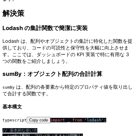
解決策
Lodash の集計関数で簡潔に実装
Lodash は、配列やオブジェクトの集計に特化した関数を提
供しており、コードの可読性と保守性を大幅に向上させま
す。ここでは、ダッシュボードの KPI 実装で特に有用な 3
つの関数をご紹介しましょう。
sumBy：オブジェクト配列の合計計算
は、配列の各要素から特定のプロパティ値を取り出し
sumBy
て合計する関数です。
基本構文
typescript
Copy code
import
 _ 
from
'lodash'
;

/
/
 基本的な使い方
_.
sumBy