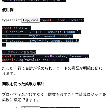
使用例
typescript
Copy code
import
 _ 
from
'lodash'
;

const
 sales = [

  { 
product
: 
'ノートPC'
, 
amount
: 
120000
 },

  { 
product
: 
'マウス'
, 
amount
: 
3000
 },

  { 
product
: 
'キーボード'
, 
amount
: 
8000
 },

];

/
/
 プロパティ名を指定
const
 totalAmount = _.
sumBy
(sales, 
'amount'
console
.
log
(totalAmount); 
/
/
 131000
たった 1 行で合計が求められ、コードの意図が明確に伝わ
ります。
関数を使った柔軟な集計
プロパティ名だけでなく、関数を渡すことで計算ロジックを
柔軟に指定できます。