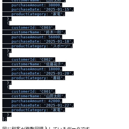
customerName
: 
'山田太郎'
,

purchaseAmount
: 
38000
,

purchaseDate
: 
'2025-01-15'
,

productCategory
: 
'家電'
,

  },

  {

customerId
: 
'C003'
,

customerName
: 
'鈴木一郎'
,

purchaseAmount
: 
56000
,

purchaseDate
: 
'2025-01-18'
,

productCategory
: 
'スポーツ'
,

  },

  {

customerId
: 
'C002'
,

customerName
: 
'佐藤花子'
,

purchaseAmount
: 
18000
,

purchaseDate
: 
'2025-01-20'
,

productCategory
: 
'書籍'
,

  },

  {

customerId
: 
'C001'
,

customerName
: 
'山田太郎'
,

purchaseAmount
: 
42000
,

purchaseDate
: 
'2025-01-22'
,

productCategory
: 
'家電'
,

  },

同じ顧客が複数回購入しているデータです。