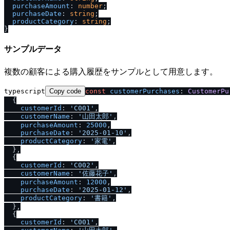
purchaseAmount
: 
number
;

purchaseDate
: 
string
;

productCategory
: 
string
;

サンプルデータ
複数の顧客による購入履歴をサンプルとして用意します。
typescript
Copy code
const
customerPurchases
: 
CustomerPu
  {

customerId
: 
'C001'
,

customerName
: 
'山田太郎'
,

purchaseAmount
: 
25000
,

purchaseDate
: 
'2025-01-10'
,

productCategory
: 
'家電'
,

  },

  {

customerId
: 
'C002'
,

customerName
: 
'佐藤花子'
,

purchaseAmount
: 
12000
,

purchaseDate
: 
'2025-01-12'
,

productCategory
: 
'書籍'
,

  },

  {

customerId
: 
'C001'
,
