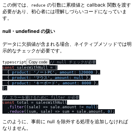
この例では、
の引数に累積値と callback 関数を渡す
reduce
必要があり、初心者には理解しづらいコードになっていま
す。
null・undefined の扱い
データに欠損値が含まれる場合、ネイティブメソッドでは明
示的なチェックが必要です。
typescript
Copy code
/
/
 null チェックが必要
const
 salesWithNull = [

  { 
product
: 
'ノートPC'
, 
amount
: 
120000
 },

  { 
product
: 
'マウス'
, 
amount
: 
null
 },

  { 
product
: 
'キーボード'
, 
amount
: 
8000
 },

];

/
/
 エラーを避けるために filter が必要
const
 total = salesWithNull

  .
filter
(
(
sale
) =>
 sale.
amount
 != 
null
)

  .
reduce
(
(
sum, sale
) =>
 sum + sale.
amount
, 
0
このように、事前に null を除外する処理を追加しなければ
なりません。