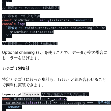
  }
)`
/
/
 最高売上: ¥210,000 (鈴木商店)
/
/
 最低売上の注文も取得
const
 minOrder = _.
minBy
(salesData, 
'amount'
console
.
log
(

`最低売上: ¥
${minOrder?.amount.toLocaleString()}
 (
${

    minOrder?.customerName

  }
)`
/
/
 最低売上: ¥45,000 (高橋工業)
Optional chaining (
) を使うことで、データが空の場合に
?.
もエラーを防げます。
カテゴリ別集計
特定カテゴリに絞った集計も、
と組み合わせること
filter
で簡単に実装できます。
typescript
Copy code
/
/
 電子機器カテゴリの売上合計
const
 electronicsSales = _.
sumBy
(

  salesData.
filter
(
(
sale
) =>
 sale.
category
 === 
'電子機器
'amount'