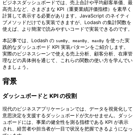
ビジネスダッシュボードでは、売上合計や平均顧客単価、最
高売上など、さまざまな KPI（重要業績評価指標）を素早く
計算して表示する必要があります。JavaScript のネイティ
ブメソッドだけでも実装できますが、Lodash の集計関数を
使えば、より簡潔で読みやすいコードで実装できるのです。
本記事では、Lodash の
、
、
を使った実
sumBy
meanBy
maxBy
践的なダッシュボード KPI 実装パターンをご紹介します。
実際のビジネスシーンで使える売上分析、顧客分析、在庫管
理などの具体例を通じて、これらの関数の使い方を学んでい
きましょう。
背景
ダッシュボードと KPI の役割
現代のビジネスアプリケーションでは、データを視覚化して
意思決定を支援するダッシュボードが欠かせません。ダッシ
ュボードには、事業の健全性を測る指標である KPI が表示
され、経営者や担当者が一目で状況を把握できるようになっ