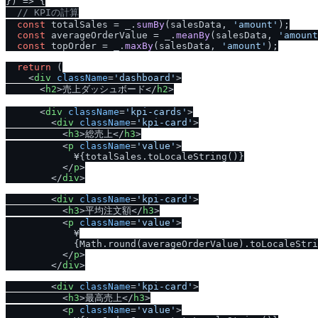
}
) =>
 {

/
/
 KPIの計算
const
 totalSales = _.
sumBy
(salesData, 
'amount'
);

const
 averageOrderValue = _.
meanBy
(salesData, 
'amount
const
 topOrder = _.
maxBy
(salesData, 
'amount'
);

return
 (

<
div
className
=
'dashboard'
>
<
h2
>
売上ダッシュボード
</
h2
>
<
div
className
=
'kpi-cards'
>
<
div
className
=
'kpi-card'
>
<
h3
>
総売上
</
h3
>
<
p
className
=
'value'
>
            ¥{totalSales.toLocaleString()}

</
p
>
</
div
>
<
div
className
=
'kpi-card'
>
<
h3
>
平均注文額
</
h3
>
<
p
className
=
'value'
>
            ¥

            {Math.round(averageOrderValue).toLocaleStri
</
p
>
</
div
>
<
div
className
=
'kpi-card'
>
<
h3
>
最高売上
</
h3
>
<
p
className
=
'value'
>