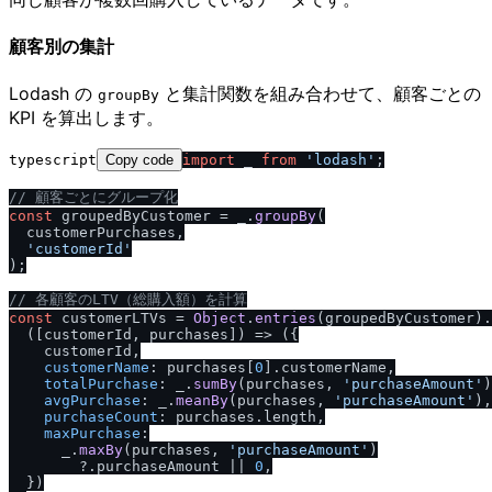
顧客別の集計
Lodash の
と集計関数を組み合わせて、顧客ごとの
groupBy
KPI を算出します。
typescript
Copy code
import
 _ 
from
'lodash'
;

/
/
 顧客ごとにグループ化
const
 groupedByCustomer = _.
groupBy
(

  customerPurchases,

'customerId'
);

/
/
 各顧客のLTV（総購入額）を計算
const
 customerLTVs = 
Object
.
entries
(groupedByCustomer).
(
[customerId, purchases]
) =>
 ({

    customerId,

customerName
: purchases[
0
].
customerName
,

totalPurchase
: _.
sumBy
(purchases, 
'purchaseAmount'
)
avgPurchase
: _.
meanBy
(purchases, 
'purchaseAmount'
),

purchaseCount
: purchases.
length
,

maxPurchase
:

      _.
maxBy
(purchases, 
'purchaseAmount'
)

        ?.
purchaseAmount
 || 
0
,

  })
