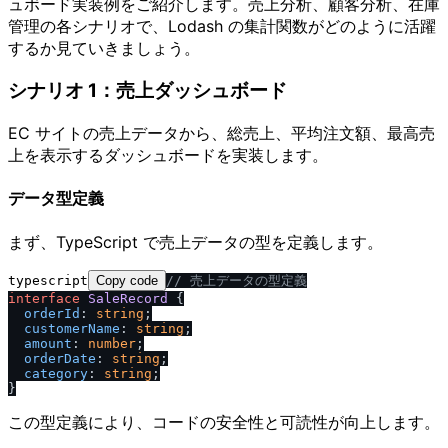
ュボード実装例をご紹介します。売上分析、顧客分析、在庫
管理の各シナリオで、Lodash の集計関数がどのように活躍
するか見ていきましょう。
シナリオ 1：売上ダッシュボード
EC サイトの売上データから、総売上、平均注文額、最高売
上を表示するダッシュボードを実装します。
データ型定義
まず、TypeScript で売上データの型を定義します。
typescript
Copy code
/
/
 売上データの型定義
interface
SaleRecord
 {

orderId
: 
string
;

customerName
: 
string
;

amount
: 
number
;

orderDate
: 
string
;

category
: 
string
;

この型定義により、コードの安全性と可読性が向上します。