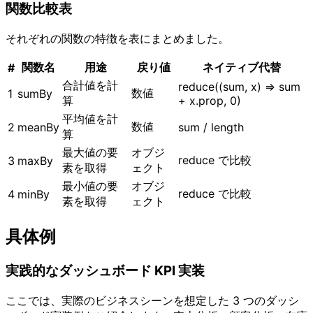
関数比較表
それぞれの関数の特徴を表にまとめました。
関数名
用途
戻り値
ネイティブ代替
#
合計値を計
reduce((sum, x) => sum
数値
1
sumBy
算
+ x.prop, 0)
平均値を計
数値
2
meanBy
sum / length
算
最大値の要
オブジ
reduce で比較
3
maxBy
素を取得
ェクト
最小値の要
オブジ
reduce で比較
4
minBy
素を取得
ェクト
具体例
実践的なダッシュボード KPI 実装
ここでは、実際のビジネスシーンを想定した 3 つのダッシ