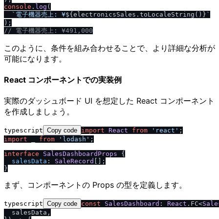
console
.
log
(

`電子機器売上: ¥
${electronicsSales.toLocaleString()}
`
/
/
 電子機器売上: ¥491,000
このように、条件を組み合わせることで、より詳細な分析が
可能になります。
React コンポーネントでの実装例
実際のダッシュボード UI を想定した React コンポーネント
を作成しましょう。
typescript
Copy code
import
React
from
'react'
import
 _ 
from
'lodash'
;

interface
SalesDashboardProps
 {

salesData
: 
SaleRecord
[];

まず、コンポーネントの Props の型を定義します。
typescript
Copy code
const
SalesDashboard
: 
React
.
FC
<
Sale
  salesData,
