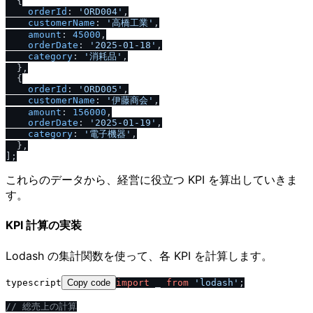
  {

orderId
: 
'ORD004'
,

customerName
: 
'高橋工業'
,

amount
: 
45000
,

orderDate
: 
'2025-01-18'
,

category
: 
'消耗品'
,

  },

  {

orderId
: 
'ORD005'
,

customerName
: 
'伊藤商会'
,

amount
: 
156000
,

orderDate
: 
'2025-01-19'
,

category
: 
'電子機器'
,

  },

これらのデータから、経営に役立つ KPI を算出していきま
す。
KPI 計算の実装
Lodash の集計関数を使って、各 KPI を計算します。
typescript
Copy code
import
 _ 
from
'lodash'
;

/
/
 総売上の計算