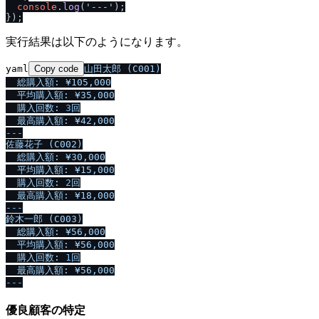
console
.
log
(
'---'
);

実行結果は以下のようになります。
yaml
Copy code
山田太郎
(C001)
総購入額:
¥105,000
平均購入額:
¥35,000
購入回数:
3
回
最高購入額:
¥42,000
---
佐藤花子
(C002)
総購入額:
¥30,000
平均購入額:
¥15,000
購入回数:
2
回
最高購入額:
¥18,000
---
鈴木一郎
(C003)
総購入額:
¥56,000
平均購入額:
¥56,000
購入回数:
1
回
最高購入額:
¥56,000
優良顧客の特定