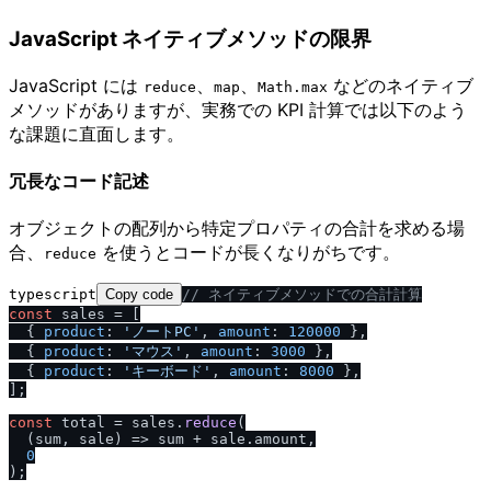
JavaScript ネイティブメソッドの限界
JavaScript には
、
、
などのネイティブ
reduce
map
Math.max
メソッドがありますが、実務での KPI 計算では以下のよう
な課題に直面します。
冗長なコード記述
オブジェクトの配列から特定プロパティの合計を求める場
合、
を使うとコードが長くなりがちです。
reduce
typescript
Copy code
/
/
 ネイティブメソッドでの合計計算
const
 sales = [

  { 
product
: 
'ノートPC'
, 
amount
: 
120000
 },

  { 
product
: 
'マウス'
, 
amount
: 
3000
 },

  { 
product
: 
'キーボード'
, 
amount
: 
8000
 },

];

const
 total = sales.
reduce
(

(
sum, sale
) =>
 sum + sale.
amount
,

0