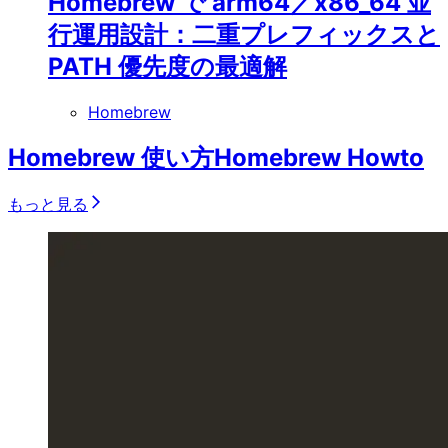
Homebrew で arm64／x86_64 並
行運用設計：二重プレフィックスと
PATH 優先度の最適解
Homebrew
Homebrew 使い方
Homebrew Howto
もっと見る