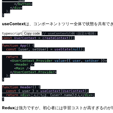
</
button
>
</
div
>
  );

useContext
は、コンポーネントツリー全体で状態を共有で
typescript
Copy code
/
/
 useContextの例（設定が複雑）
const
UserContext
 = 
createContext
();

function
App
(
) {

const
 [user, setUser] = 
useState
(
null
);

return
 (

<
UserContext.Provider
value
=
{{
user
, 
setUser
 }}>
<
Header
 />
<
Main
 />
</
UserContext.Provider
>
  );

}

function
Header
(
) {

const
 { user } = 
useContext
(
UserContext
);

return
<
div
>
こんにちは、{user?.name}さん
</
div
>
;

Redux
は強力ですが、初心者には学習コストが高すぎるのが現実で