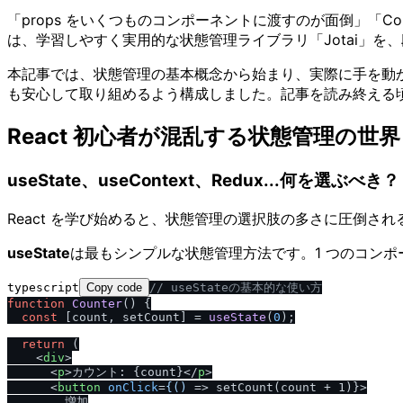
「props をいくつものコンポーネントに渡すのが面倒」「Con
は、学習しやすく実用的な状態管理ライブラリ「Jotai」を
本記事では、状態管理の基本概念から始まり、実際に手を動か
も安心して取り組めるよう構成しました。記事を読み終える
React 初心者が混乱する状態管理の世界
useState、useContext、Redux...何を選ぶべき？
React を学び始めると、状態管理の選択肢の多さに圧倒さ
useState
は最もシンプルな状態管理方法です。1 つのコン
typescript
Copy code
/
/
 useStateの基本的な使い方
function
Counter
(
) {

const
 [count, setCount] = 
useState
(
0
);

return
 (

<
div
>
<
p
>
カウント: {count}
</
p
>
<
button
onClick
=
{()
 =>
 setCount(count + 1)}>

        増加
