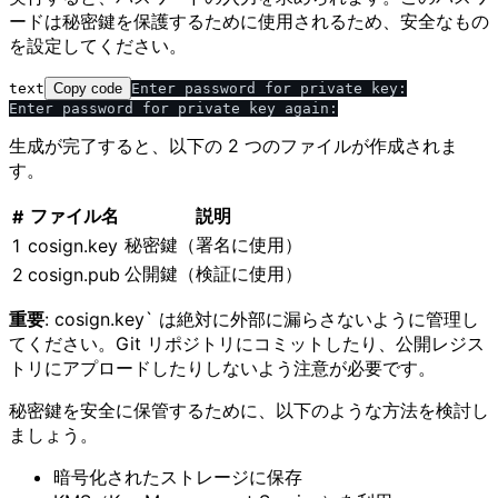
ードは秘密鍵を保護するために使用されるため、安全なもの
を設定してください。
text
Copy code
Enter password for private key:

生成が完了すると、以下の 2 つのファイルが作成されま
す。
ファイル名
説明
#
秘密鍵（署名に使用）
1
cosign.key
公開鍵（検証に使用）
2
cosign.pub
重要
: cosign.key` は絶対に外部に漏らさないように管理し
てください。Git リポジトリにコミットしたり、公開レジス
トリにアプロードしたりしないよう注意が必要です。
秘密鍵を安全に保管するために、以下のような方法を検討し
ましょう。
暗号化されたストレージに保存