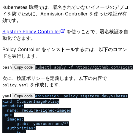
Kubernetes 環境では、署名されていないイメージのデプロ
イを防ぐために、Admission Controller を使った検証が有
効です。
Sigstore Policy Controller
を使うことで、署名検証を自
動化できます。
Policy Controller をインストールするには、以下のコマン
ドを実行します。
bash
Copy code
次に、検証ポリシーを定義します。以下の内容で
を作成します。
policy.yaml
yaml
Copy code
apiVersion:
policy.sigstore.dev
/
v1beta1
kind:
ClusterImagePolicy
metadata:
name:
require-signed-images
spec:
images:
-
glob:
'yourusername
/
*'
authorities:
-
key: