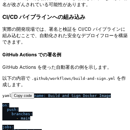
名が改ざんされている可能性があります。
CI/CD パイプラインへの組み込み
実際の開発現場では、署名と検証を CI/CD パイプラインに
組み込むことで、自動化された安全なデプロイフローを構築
できます。
GitHub Actions での署名例
GitHub Actions を使った自動署名の例を示します。
以下の内容で
を作
.github​/​workflows​/​build-and-sign.yml
成します。
yaml
Copy code
name:
Build
and
Sign
Docker
Image
on:
push:
branches:
-
main
jobs: