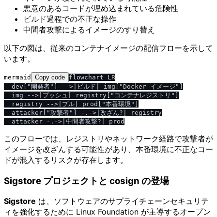
悪意のあるコードが埋め込まれている危険性
ビルド過程での不正な操作
中間者攻撃によるイメージのすり替え
以下の図は、従来のコンテナイメージの配信フローを示して
います。
mermaid
Copy code
flowchart LR

  dev["開発者"] -->|ビルド| img["Docker イメージ"]

  img -->|プッシュ| registry["コンテナレジストリ"]

  registry -->|プル| prod["本番環境"]

  attacker["攻撃者"] -.->|改ざん?| registry

このフローでは、レジストリやネットワーク経路で攻撃者が
イメージを改ざんする可能性があり、本番環境に不正なコー
ドが混入するリスクが存在します。
Sigstore プロジェクトと cosign の登場
Sigstore
は、ソフトウェアのサプライチェーンセキュリテ
ィを強化するために Linux Foundation が主導するオープン