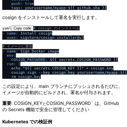
push:
true
tags:
yourusername
/
myapp:${{
github.sha
}}
cosign をインストールして署名を実行します。
yaml
Copy code
# cosign のインストール
-
name:
Install
cosign
uses:
sigstore
/
cosign-installer@v3
# イメージに署名
-
name:
Sign
Docker
image
env:
COSIGN_PASSWORD:
${{
secrets.COSIGN_PASSWORD
}}
run:
|

    echo "${{ secrets.COSIGN_KEY }}" > cosign.key

    cosign sign --key cosign.key yourusername
/
myapp:${{
この設定により、main ブランチにプッシュされるたびに、
イメージが自動的にビルドされ、署名が付与されます。
重要
: COSIGN_KEY
COSIGN_PASSWORD` は、GitHub
と
の Secrets 機能で安全に管理してください
Kubernetes での検証例