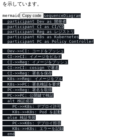
を示しています。
mermaid
Copy code
sequenceDiagram

  participant Dev as 開発者

  participant CI as CI/CD

  participant Reg as レジストリ

  participant K8s as Kubernetes

  participant PC as Policy Controller

  Dev->>CI: コードをプッシュ

  CI->>CI: イメージをビルド

  CI->>Reg: イメージをプッシュ

  CI->>CI: cosign で署名

  CI->>Reg: 署名を保存

  K8s->>Reg: イメージをプル

  K8s->>PC: 署名検証を要求

  PC->>Reg: 署名を取得

  PC->>PC: 公開鍵で検証

  alt 検証成功

    PC->>K8s: デプロイ許可

    K8s->>K8s: Pod を起動

  else 検証失敗

    PC->>K8s: デプロイ拒否

    K8s->>K8s: エラーを記録
