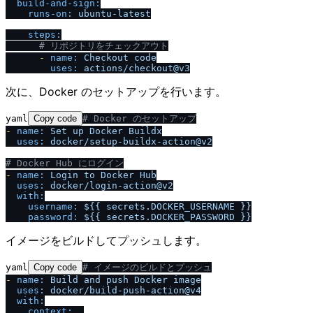
build-and-sign:
runs-on:
ubuntu-latest
steps:
# リポジトリをチェックアウト
-
name:
Checkout
code
uses:
actions
/
checkout@v3
次に、Docker のセットアップを行います。
yaml
Copy code
# Docker のセットアップ
-
name:
Set
up
Docker
Buildx
uses:
docker
/
setup-buildx-action@v2
# Docker Hub にログイン
-
name:
Login
to
Docker
Hub
uses:
docker
/
login-action@v2
with:
username:
${{
secrets.DOCKER_USERNAME
}}
password:
${{
secrets.DOCKER_PASSWORD
}}
イメージをビルドしてプッシュします。
yaml
Copy code
# イメージのビルドとプッシュ
-
name:
Build
and
push
Docker
image
uses:
docker
/
build-push-action@v4
with:
context:
.