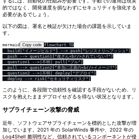
するには、自動化の仕組みが必要です。手動での運用は現実
的ではなく、開発速度を損なわずにセキュリティを強化する
必要があるでしょう。
以下の図は、署名と検証が欠けた場合の課題を示していま
す。
mermaid
Copy code
flowchart TD

  build["イメージビルド"] --> push["レジストリへプッシュ"]

  push --> question1{"改ざん<br/>されていない?"}

  question1 -->|不明| pull["プル"]

  pull --> question2{"本当に正規の<br/>イメージ?"}

  question2 -->|不明| deploy["デプロイ"]

このように、各段階で信頼性を確認する手段がないため、リ
スクを抱えたままデプロイせざるを得ない状況となります。
サプライチェーン攻撃の脅威
近年、ソフトウェアサプライチェーンを標的とした攻撃が増
加しています。2021 年の SolarWinds 事件や、2022 年の
Log4Shell 脆弱性など、信頼されているコンポーネントが侵