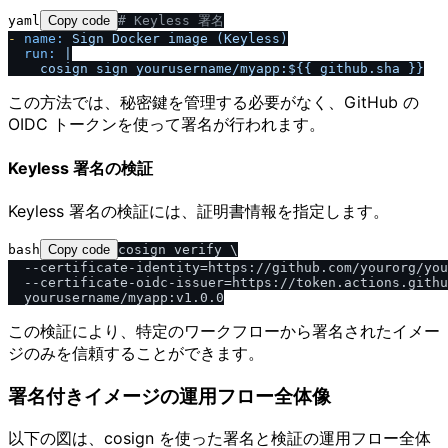
yaml
Copy code
# Keyless 署名
-
name:
Sign
Docker
image
(Keyless)
run:
|

    cosign sign yourusername
/
この方法では、秘密鍵を管理する必要がなく、GitHub の
OIDC トークンを使って署名が行われます。
Keyless 署名の検証
Keyless 署名の検証には、証明書情報を指定します。
bash
Copy code
cosign verify \

  --certificate-identity=https://github.com/yourorg/you
  --certificate-oidc-issuer=https://token.actions.githu
この検証により、特定のワークフローから署名されたイメー
ジのみを信頼することができます。
署名付きイメージの運用フロー全体像
以下の図は、cosign を使った署名と検証の運用フロー全体