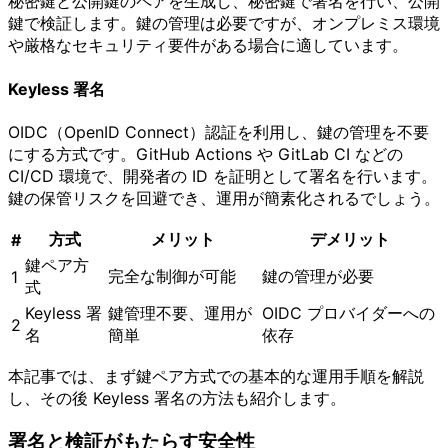
秘密鍵と公開鍵のペアを生成し、秘密鍵で署名を行い、公開
鍵で検証します。鍵の管理は必要ですが、オンプレミス環境
や厳格なセキュリティ要件がある場合に適しています。
Keyless 署名
OIDC（OpenID Connect）認証を利用し、鍵の管理を不要
にする方式です。GitHub Actions や GitLab CI などの
CI/CD 環境で、開発者の ID を証明として署名を行います。
鍵の保管リスクを回避でき、運用が簡素化されるでしょう。
方式
メリット
デメリット
#
鍵ペア方
完全な制御が可能
鍵の管理が必要
1
式
Keyless 署
鍵管理不要、運用が
OIDC プロバイダーへの
2
名
簡単
依存
本記事では、まず鍵ペア方式での基本的な運用手順を解説
し、その後 Keyless 署名の方法も紹介します。
署名と検証がもたらす安全性