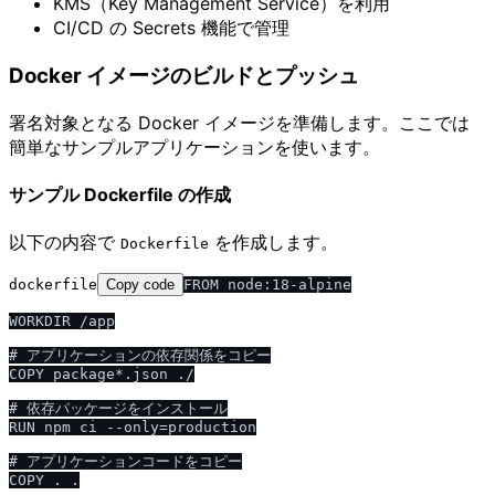
KMS（Key Management Service）を利用
CI/CD の Secrets 機能で管理
Docker イメージのビルドとプッシュ
署名対象となる Docker イメージを準備します。ここでは
簡単なサンプルアプリケーションを使います。
サンプル Dockerfile の作成
以下の内容で
を作成します。
Dockerfile
dockerfile
Copy code
FROM node:18-alpine

WORKDIR /app

# アプリケーションの依存関係をコピー

COPY package*.json ./

# 依存パッケージをインストール

RUN npm ci --only=production

# アプリケーションコードをコピー

COPY . .
