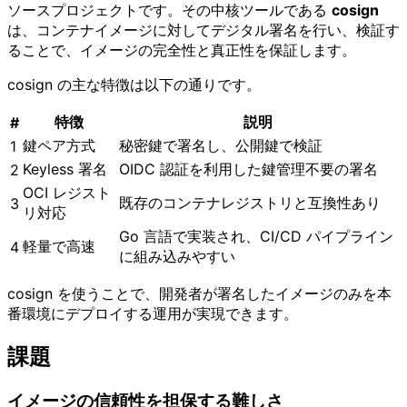
ソースプロジェクトです。その中核ツールである
cosign
は、コンテナイメージに対してデジタル署名を行い、検証す
ることで、イメージの完全性と真正性を保証します。
cosign の主な特徴は以下の通りです。
特徴
説明
#
鍵ペア方式
秘密鍵で署名し、公開鍵で検証
1
Keyless 署名
OIDC 認証を利用した鍵管理不要の署名
2
OCI レジスト
既存のコンテナレジストリと互換性あり
3
リ対応
Go 言語で実装され、CI/CD パイプライン
軽量で高速
4
に組み込みやすい
cosign を使うことで、開発者が署名したイメージのみを本
番環境にデプロイする運用が実現できます。
課題
イメージの信頼性を担保する難しさ