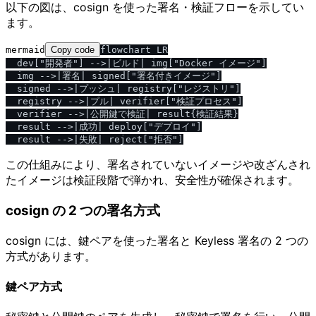
以下の図は、cosign を使った署名・検証フローを示してい
ます。
mermaid
Copy code
flowchart LR

  dev["開発者"] -->|ビルド| img["Docker イメージ"]

  img -->|署名| signed["署名付きイメージ"]

  signed -->|プッシュ| registry["レジストリ"]

  registry -->|プル| verifier["検証プロセス"]

  verifier -->|公開鍵で検証| result{検証結果}

  result -->|成功| deploy["デプロイ"]

この仕組みにより、署名されていないイメージや改ざんされ
たイメージは検証段階で弾かれ、安全性が確保されます。
cosign の 2 つの署名方式
cosign には、鍵ペアを使った署名と Keyless 署名の 2 つの
方式があります。
鍵ペア方式