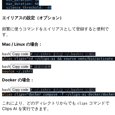
max_duration:
60
silence_threshold:
-40
エイリアスの設定（オプション）
頻繁に使うコマンドをエイリアスとして登録すると便利で
す。
Mac / Linux の場合：
bash
Copy code
# ~
/
.zshrc または ~
/
.bashrc に追記
alias
 clips=
"cd ~
/
clips-ai && source venv
/
bin
/
activate 
bash
Copy code
# 設定の反映
source
Docker の場合：
bash
Copy code
# ~
/
.zshrc または ~
/
.bashrc に追記
alias
 clips=
"docker compose -f ~
/
clips-ai-docker
/
docker
これにより、どのディレクトリからでも
コマンドで
clips
Clips AI を実行できます。