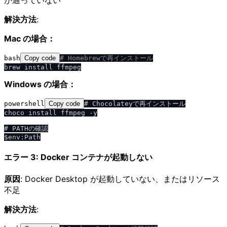
が通っていない
解決方法
:
Mac の場合：
bash
Copy code
# Homebrewで再インストール
Windows の場合：
powershell
Copy code
# Chocolateyで再インストール

choco install ffmpeg -y

# PATHの確認

エラー 3: Docker コンテナが起動しない
原因
: Docker Desktop が起動していない、またはリソース
不足
解決方法
: