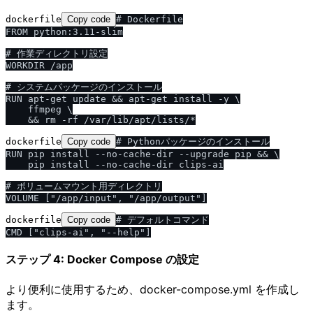
dockerfile
Copy code
# Dockerfile

FROM python:3.11-slim

# 作業ディレクトリ設定

WORKDIR /app

# システムパッケージのインストール

RUN apt-get update && apt-get install -y \

    ffmpeg \

dockerfile
Copy code
# Pythonパッケージのインストール

RUN pip install --no-cache-dir --upgrade pip && \

    pip install --no-cache-dir clips-ai

# ボリュームマウント用ディレクトリ

dockerfile
Copy code
# デフォルトコマンド

ステップ 4: Docker Compose の設定
より便利に使用するため、docker-compose.yml を作成し
ます。