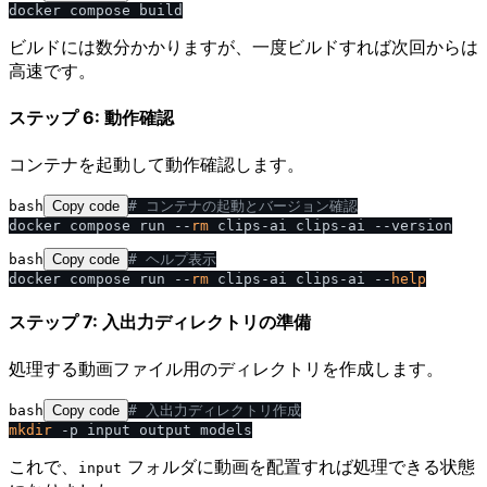
ビルドには数分かかりますが、一度ビルドすれば次回からは
高速です。
ステップ 6: 動作確認
コンテナを起動して動作確認します。
bash
Copy code
# コンテナの起動とバージョン確認
docker compose run --
rm
bash
Copy code
# ヘルプ表示
docker compose run --
rm
 clips-ai clips-ai --
help
ステップ 7: 入出力ディレクトリの準備
処理する動画ファイル用のディレクトリを作成します。
bash
Copy code
# 入出力ディレクトリ作成
mkdir
これで、
フォルダに動画を配置すれば処理できる状態
input