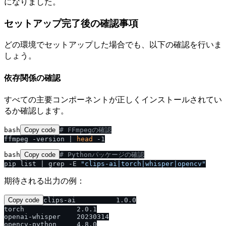
になりました。
セットアップ完了後の確認事項
どの環境でセットアップした場合でも、以下の確認を行いま
しょう。
依存関係の確認
すべての主要コンポーネントが正しくインストールされてい
るか確認します。
bash
Copy code
# FFmpegの確認
ffmpeg -version | 
head
bash
Copy code
# Pythonパッケージの確認
pip list | grep -E 
"clips-ai|torch|whisper|opencv"
期待される出力の例：
Copy code
clips-ai          1.0.0

torch             2.0.1

openai-whisper    20230314
