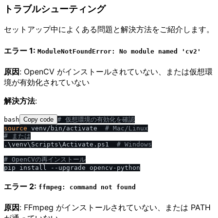
トラブルシューティング
セットアップ中によくある問題と解決方法をご紹介します。
エラー 1:
ModuleNotFoundError: No module named 'cv2'
原因
: OpenCV がインストールされていない、または仮想環
境が有効化されていない
解決方法
:
bash
Copy code
# 仮想環境の有効化を確認
source
 venv/bin/activate  
# Mac
/
Linux
# または
.\venv\Scripts\Activate.ps1  
# Windows
# OpenCVの再インストール
エラー 2:
ffmpeg: command not found
原因
: FFmpeg がインストールされていない、または PATH