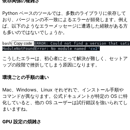
依存関係の複雑さ
Python ベースのツールでは、多数のライブラリに依存して
おり、バージョンの不一致によるエラーが頻発します。例え
ば、以下のようなエラーメッセージに遭遇した経験がある方
も多いのではないでしょうか。
bash
Copy code
ERROR: Could not find a version that sati
ModuleNotFoundError: No module named 
'cv2'
こうしたエラーは、初心者にとって解決が難しく、セットア
ップの段階で挫折してしまう原因になります。
環境ごとの手順の違い
Mac、Windows、Linux それぞれで、インストール手順や
コマンドが異なります。公式ドキュメントが特定の OS に特
化していると、他の OS ユーザーは試行錯誤を強いられてし
まいますね。
GPU 設定の煩雑さ