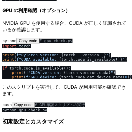
GPU の利用確認（オプション）
NVIDIA GPU を使用する場合、CUDA が正しく認識されて
いるか確認します。
python
Copy code
# gpu_check.py
import
 torch

print
(
f"PyTorch version: 
{torch.__version__}
"
print
(
f"CUDA available: 
{torch.cuda.is_available()}
"
)

if
 torch.cuda.is_available():

print
(
f"CUDA version: 
{torch.version.cuda}
"
)

print
(
f"GPU device: 
{torch.cuda.get_device_name(
0
)}
このスクリプトを実行して、CUDA が利用可能か確認でき
ます。
bash
Copy code
# GPU確認スクリプトの実行
初期設定とカスタマイズ