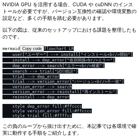
NVIDIA GPU を活用する場合、CUDA や cuDNN のインス
トールが必要ですが、バージョン互換性の確認や環境変数の
設定など、多くの手順を踏む必要があります。
以下の図は、従来のセットアップにおける課題を整理したも
のです。
mermaid
Copy code
flowchart LR

    user["ユーザー"] --> install["インストール<br/>開始"]

    install --> dep_error["依存関係<br/>エラー"]

    dep_error --> search["エラー<br/>検索"]

    search --> trial["試行錯誤"]

    trial --> dep_error

    trial --> version_error["バージョン<br/>不一致"]

    version_error --> search

    version_error --> reinstall["再インストール"]

    reinstall --> dep_error

    style dep_error fill:#ffcccc

    style version_error fill:#ffcccc

この負のループから抜け出すために、本記事では各環境で確
実に動作する手順をご紹介します。