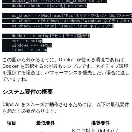
    docker_pref -->|いいえ| os_check{"OS は?"}

    docker_check -->|いいえ| os_check

    os_check -->|Mac| mac["Mac ネイティブ<br/>（高パフォー
    os_check -->|Windows| windows["Windows ネイティブ<br
    os_check -->|Linux| linux["Linux ネイティブ"]

    docker --> setup["セットアップ開始"]

    mac --> setup

    windows --> setup

この図から分かるように、Docker が使える環境であれば、
Docker を選択するのが最もシンプルです。ネイティブ環境
を選択する場合は、パフォーマンスを優先したい場合に適し
ていますね。
システム要件の概要
Clips AI をスムーズに動作させるためには、以下の最低要件
を満たす必要があります。
項目
最低要件
推奨要件
8 コア以上（Intel i7 /