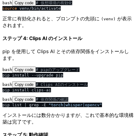
bash
Copy code
# 仮想環境の有効化
source
正常に有効化されると、プロンプトの先頭に
が表示
(venv)
されます。
ステップ 4: Clips AI のインストール
pip を使用して Clips AI とその依存関係をインストールし
ます。
bash
Copy code
# pipのアップグレード
bash
Copy code
# Clips AIのインストール
bash
Copy code
# 依存関係の確認
pip list | grep -E 
"torch|whisper|opencv"
インストールには数分かかりますが、これで基本的な環境構
築は完了です。
ステップ 5: 動作確認