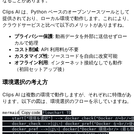
なることがあります。
Clips AI は、Python ベースのオープンソースツールとして
提供されており、ローカル環境で動作します。これにより、
クラウドサービスと比べて以下のメリットがありますね。
プライバシー保護
: 動画データを外部に送信せずロー
カルで処理
コスト削減
: API 利用料が不要
カスタマイズ性
: ソースコードを自由に改変可能
オフライン利用
: インターネット接続なしでも動作
（初回セットアップ後）
環境選択の考え方
Clips AI は複数の環境で動作しますが、それぞれに特徴があ
ります。以下の図は、環境選択のフローを示していますね。
mermaid
Copy code
flowchart TD

    start["環境を選択"] --> docker_check{"Docker が<br/>
    docker_check -->|はい| docker_pref{"Docker を<br/>使
    docker_pref -->|はい| docker["Docker 環境<br/>（最も簡