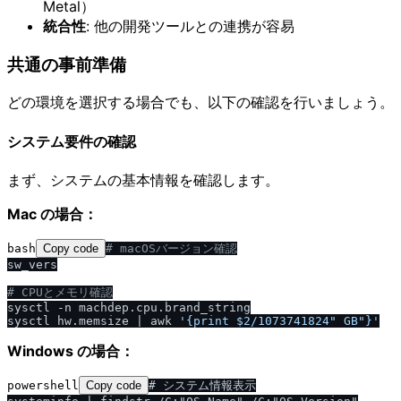
Metal）
統合性
: 他の開発ツールとの連携が容易
共通の事前準備
どの環境を選択する場合でも、以下の確認を行いましょう。
システム要件の確認
まず、システムの基本情報を確認します。
Mac の場合：
bash
Copy code
# macOSバージョン確認
sw_vers

# CPUとメモリ確認
sysctl -n machdep.cpu.brand_string

sysctl hw.memsize | awk 
'{print $2
/
1073741824" GB"}'
Windows の場合：
powershell
Copy code
# システム情報表示
