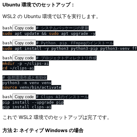
Ubuntu 環境でのセットアップ：
WSL2 の Ubuntu 環境で以下を実行します。
bash
Copy code
# システムパッケージの更新
sudo
 apt update && 
sudo
bash
Copy code
# Python、pip、FFmpegのインストール
sudo
bash
Copy code
# プロジェクトディレクトリ作成
mkdir
cd
 ~/clips-ai

# 仮想環境作成と有効化
source
bash
Copy code
# Clips AIのインストール
pip install --upgrade pip

これで WSL2 環境でのセットアップは完了です。
方法 2: ネイティブ Windows の場合