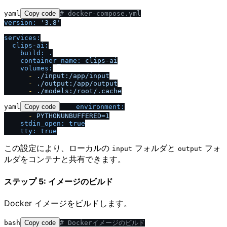
yaml
Copy code
# docker-compose.yml
version:
'3.8'
services:
clips-ai:
build:
.
container_name:
clips-ai
volumes:
-
.
/
input:
/
app
/
input
-
.
/
output:
/
app
/
output
-
.
/
models:
/
root
/
.cache
yaml
Copy code
environment:
-
PYTHONUNBUFFERED=1
stdin_open:
true
tty:
true
この設定により、ローカルの
フォルダと
フォ
input
output
ルダをコンテナと共有できます。
ステップ 5: イメージのビルド
Docker イメージをビルドします。
bash
Copy code
# Dockerイメージのビルド