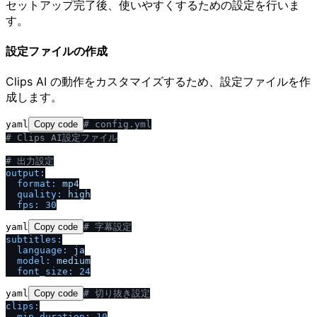
セットアップ完了後、使いやすくするための設定を行いま
す。
設定ファイルの作成
Clips AI の動作をカスタマイズするため、設定ファイルを作
成します。
yaml
Copy code
# config.yml
# Clips AI設定ファイル
# 出力設定
output:
format:
mp4
quality:
high
fps:
30
yaml
Copy code
# 字幕設定
subtitles:
language:
ja
model:
medium
font_size:
24
yaml
Copy code
# 切り抜き設定
clips:
min_duration:
10