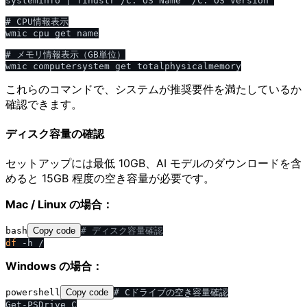
systeminfo | findstr /C:"OS Name" /C:"OS Version"

# CPU情報表示

wmic cpu get name

# メモリ情報表示（GB単位）

これらのコマンドで、システムが推奨要件を満たしているか
確認できます。
ディスク容量の確認
セットアップには最低 10GB、AI モデルのダウンロードを含
めると 15GB 程度の空き容量が必要です。
Mac / Linux の場合：
bash
Copy code
# ディスク容量確認
df
Windows の場合：
powershell
Copy code
# Cドライブの空き容量確認
