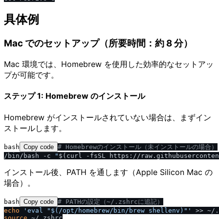
具体例
Mac でのセットアップ（所要時間：約 8 分）
Mac 環境では、Homebrew を使用した効率的なセットアッ
プが可能です。
ステップ 1: Homebrew のインストール
Homebrew がインストールされていない場合は、まずイン
ストールします。
bash
Copy code
# Homebrewのインストール（未インストールの場合）
/bin/bash -c 
"
$(curl -fsSL https://raw.githubuserconten
インストール後、PATH を通します（Apple Silicon Mac の
場合）。
bash
Copy code
# PATHの設定（~
/
.zshrcに追記）
echo
'eval "$(
/
opt
/
homebrew
/
bin
/
brew shellenv)"'
source