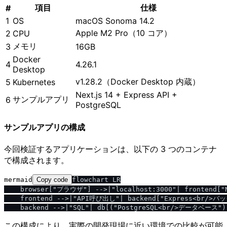
項目
仕様
#
1
OS
macOS Sonoma 14.2
Apple M2 Pro（10 コア）
2
CPU
メモリ
3
16GB
Docker
4
4.26.1
Desktop
v1.28.2（Docker Desktop 内蔵）
5
Kubernetes
Next.js 14 + Express API +
サンプルアプリ
6
PostgreSQL
サンプルアプリの構成
今回検証するアプリケーションは、以下の 3 つのコンテナ
で構成されます。
mermaid
Copy code
flowchart LR

    browser["ブラウザ"] -->|"localhost:3000"| frontend
    frontend -->|"API呼び出し"| backend["Express<br/>バ
この構成により、実際の開発現場に近い環境での比較が可能