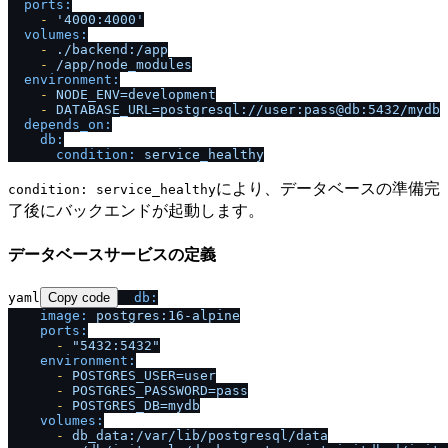
ports:
-
'4000:4000'
volumes:
-
.
/
backend:
/
app
-
/
app
/
node_modules
environment:
-
NODE_ENV=development
-
DATABASE_URL=postgresql:
/
/
user:pass@db:5432
/
mydb
depends_on:
db:
condition:
service_healthy
により、データベースの準備完
condition: service_healthy
了後にバックエンドが起動します。
データベースサービスの定義
yaml
Copy code
db:
image:
postgres:16-alpine
ports:
-
"5432:5432"
environment:
-
POSTGRES_USER=user
-
POSTGRES_PASSWORD=pass
-
POSTGRES_DB=mydb
volumes:
-
db_data:
/
var
/
lib
/
postgresql
/
data