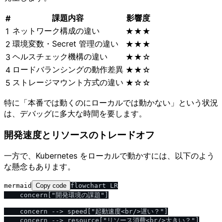
課題内容
影響度
#
ネットワーク構成の違い
1
★★★
環境変数・Secret 管理の違い
2
★★★
ヘルスチェック機構の違い
3
★★☆
ロードバランシングの動作差異
4
★★☆
ストレージマウント方式の違い
5
★☆☆
特に「本番では動くのにローカルでは動かない」という状況
は、デバッグに多大な時間を要します。
開発速度とリソースのトレードオフ
一方で、Kubernetes をローカルで動かすには、以下のよう
な懸念もあります。
mermaid
Copy code
flowchart LR

    concern["開発環境の課題"]

    concern --> speed["起動速度<br/>遅い？"]

    concern --> resource["リソース消費<br/>大きい？"]
