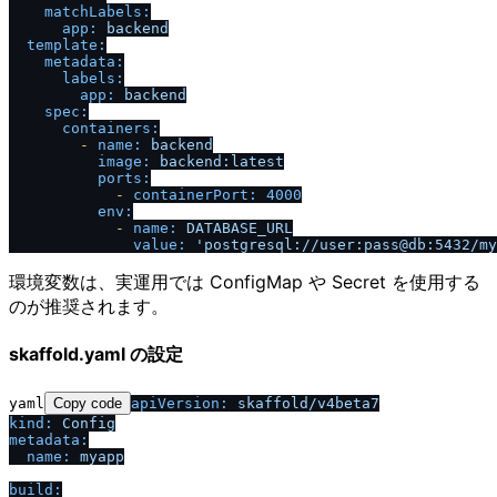
matchLabels:
app:
backend
template:
metadata:
labels:
app:
backend
spec:
containers:
-
name:
backend
image:
backend:latest
ports:
-
containerPort:
4000
env:
-
name:
DATABASE_URL
value:
'postgresql:
/
/
user:pass@db:5432
/
my
環境変数は、実運用では ConfigMap や Secret を使用する
のが推奨されます。
skaffold.yaml の設定
yaml
Copy code
apiVersion:
skaffold
/
v4beta7
kind:
Config
metadata:
name:
myapp
build: