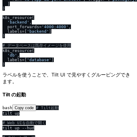
  ]

)

k8s_resource(

'backend'
,

  port_forwards=
'4000:4000'
,

  labels=[
'backend'
]

)

# データベースは既存イメージを使用
k8s_resource(

'db'
,

  labels=[
'database'
]

ラベルを使うことで、Tilt UI で見やすくグルーピングでき
ます。
Tilt の起動
bash
Copy code
# Tilt起動
tilt up

# Web UIを自動で開く
tilt up --hud
