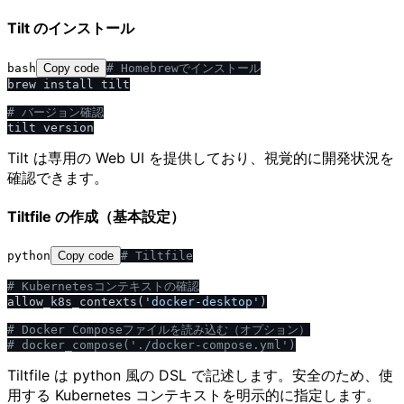
Tilt のインストール
bash
Copy code
# Homebrewでインストール
brew install tilt

# バージョン確認
Tilt は専用の Web UI を提供しており、視覚的に開発状況を
確認できます。
Tiltfile の作成（基本設定）
python
Copy code
# Tiltfile
# Kubernetesコンテキストの確認
allow_k8s_contexts(
'docker-desktop'
)

# Docker Composeファイルを読み込む（オプション）
# docker_compose('.
/
docker-compose.yml')
Tiltfile は python 風の DSL で記述します。安全のため、使
用する Kubernetes コンテキストを明示的に指定します。