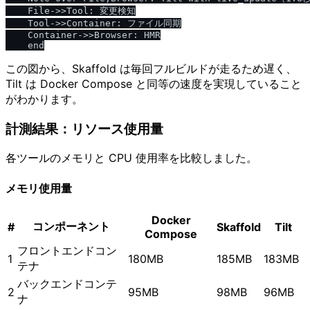
    File->>Tool: 変更検知

    Tool->>Container: ファイル同期

    Container->>Browser: HMR

この図から、Skaffold は毎回フルビルドが走るため遅く、
Tilt は Docker Compose と同等の速度を実現していること
がわかります。
計測結果：リソース使用量
各ツールのメモリと CPU 使用率を比較しました。
メモリ使用量
Docker
コンポーネント
#
Skaffold
Tilt
Compose
フロントエンドコン
1
180MB
185MB
183MB
テナ
バックエンドコンテ
2
95MB
98MB
96MB
ナ