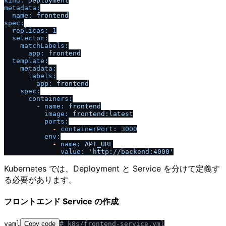
kind:
Deployment
metadata:
name:
frontend
spec:
replicas:
1
selector:
matchLabels:
app:
frontend
template:
metadata:
labels:
app:
frontend
spec:
containers:
-
name:
frontend
image:
frontend:latest
ports:
-
containerPort:
3000
env:
-
name:
API_URL
value:
'http:
/
/
backend:4000'
Kubernetes では、Deployment と Service を分けて定義す
る必要があります。
フロントエンド Service の作成
yaml
Copy code
# k8s
/
frontend-service.yml