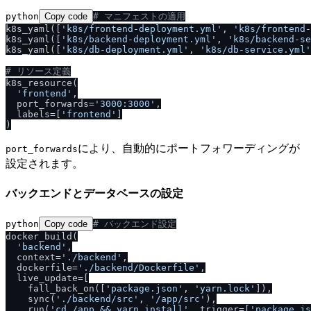
python
Copy code
# マニフェストの適用
k8s_yaml([
'k8s
/
frontend-deployment.yml'
, 
'k8s
/
frontend-
k8s_yaml([
'k8s
/
backend-deployment.yml'
, 
'k8s
/
backend-se
k8s_yaml([
'k8s
/
db-deployment.yml'
, 
'k8s
/
db-service.yml'
# リソース定義
k8s_resource(

'frontend'
,

  port_forwards=
'3000:3000'
,

  labels=[
'frontend'
]

により、自動的にポートフォワーディングが
port_forwards
設定されます。
バックエンドとデータベースの設定
python
Copy code
# バックエンド設定
docker_build(

'backend'
,

  context=
'.
/
backend'
,

  dockerfile=
'.
/
backend
/
Dockerfile'
,

  live_update=[

    fall_back_on([
'package.json'
, 
'yarn.lock'
]),

    sync(
'.
/
backend
/
src'
, 
'
/
app
/
src'
),

    run(
'cd 
/
app && yarn install'
, trigger=[
'package.js