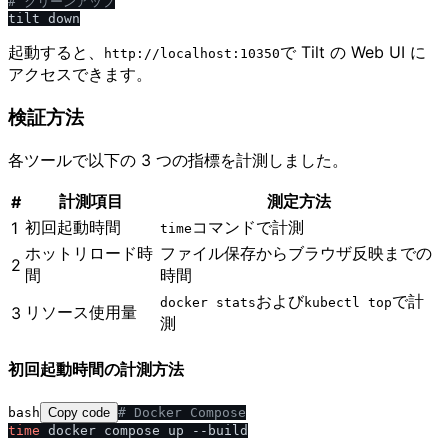
# クリーンアップ
起動すると、
で Tilt の Web UI に
http:​/​​/​localhost:10350
アクセスできます。
検証方法
各ツールで以下の 3 つの指標を計測しました。
計測項目
測定方法
#
初回起動時間
コマンドで計測
1
time
ホットリロード時
ファイル保存からブラウザ反映までの
2
間
時間
および
で計
docker stats
kubectl top
リソース使用量
3
測
初回起動時間の計測方法
bash
Copy code
# Docker Compose
time
 docker compose up --build
