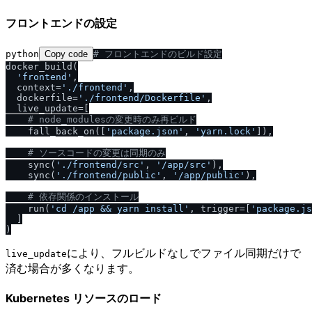
フロントエンドの設定
python
Copy code
# フロントエンドのビルド設定
docker_build(

'frontend'
,

  context=
'.
/
frontend'
,

  dockerfile=
'.
/
frontend
/
Dockerfile'
,

  live_update=[

# node_modulesの変更時のみ再ビルド
    fall_back_on([
'package.json'
, 
'yarn.lock'
]),

# ソースコードの変更は同期のみ
    sync(
'.
/
frontend
/
src'
, 
'
/
app
/
src'
),

    sync(
'.
/
frontend
/
public'
, 
'
/
app
/
public'
),

# 依存関係のインストール
    run(
'cd 
/
app && yarn install'
, trigger=[
'package.js
  ]

により、フルビルドなしでファイル同期だけで
live_update
済む場合が多くなります。
Kubernetes リソースのロード