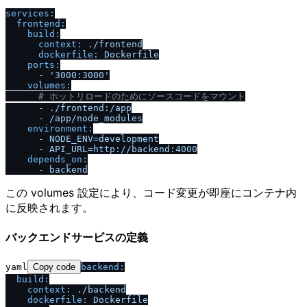
services:
frontend:
build:
context:
.
/
frontend
dockerfile:
Dockerfile
ports:
-
'3000:3000'
volumes:
# ホットリロードのためにソースコードをマウント
-
.
/
frontend:
/
app
-
/
app
/
node_modules
environment:
-
NODE_ENV=development
-
API_URL=http:
/
/
backend:4000
depends_on:
-
backend
この volumes 設定により、コード変更が即座にコンテナ内
に反映されます。
バックエンドサービスの定義
yaml
Copy code
backend:
build:
context:
.
/
backend
dockerfile:
Dockerfile