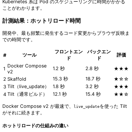
Kubernetes 系は Pod のスケジューリングに時間がかかる
ことがわかります。
計測結果：ホットリロード時間
開発中、最も頻繁に発生するコード変更からブラウザ反映ま
での時間です。
フロントエン
バックエン
ツール
評価
#
ド
ド
Docker Compose
1.2 秒
2.8 秒
1
★★★
v2
15.3 秒
18.7 秒
2
Skaffold
★☆☆
Tilt（live_update）
1.8 秒
3.2 秒
3
★★★
Tilt（通常ビルド）
12.1 秒
15.4 秒
4
★★☆
Docker Compose v2 が最速で、
を使った Tilt
live_update
がそれに続きます。
ホットリロードの仕組みの違い