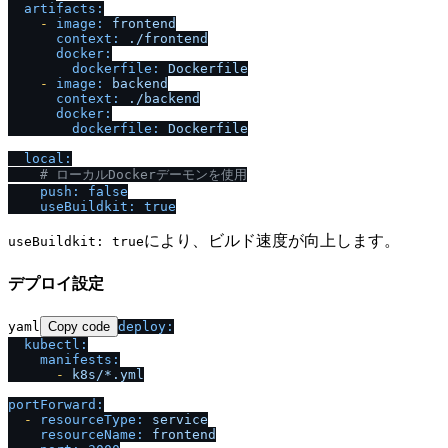
artifacts:
-
image:
frontend
context:
.
/
frontend
docker:
dockerfile:
Dockerfile
-
image:
backend
context:
.
/
backend
docker:
dockerfile:
Dockerfile
local:
# ローカルDockerデーモンを使用
push:
false
useBuildkit:
true
により、ビルド速度が向上します。
useBuildkit: true
デプロイ設定
yaml
Copy code
deploy:
kubectl:
manifests:
-
k8s
/
*.yml
portForward:
-
resourceType:
service
resourceName:
frontend