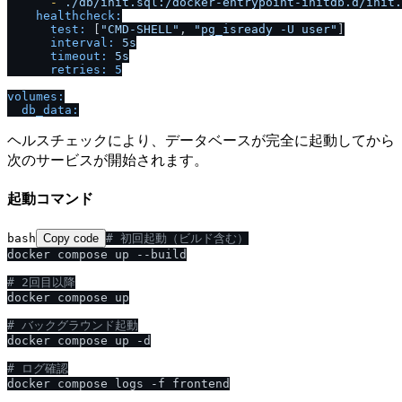
-
.
/
db
/
init.sql:
/
docker-entrypoint-initdb.d
/
init.
healthcheck:
test:
 [
"CMD-SHELL"
, 
"pg_isready -U user"
]

interval:
5s
timeout:
5s
retries:
5
volumes:
db_data:
ヘルスチェックにより、データベースが完全に起動してから
次のサービスが開始されます。
起動コマンド
bash
Copy code
# 初回起動（ビルド含む）
docker compose up --build

# 2回目以降
docker compose up

# バックグラウンド起動
docker compose up -d

# ログ確認