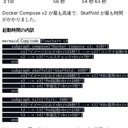
58 秒
54 秒
63 秒
3
Tilt
Docker Compose v2 が最も高速で、Skaffold が最も時間
がかかりました。
起動時間の内訳
mermaid
Copy code
flowchart LR

    subgraph compose["Docker Compose v2: 42秒"]

        c1["イメージビルド<br/>25秒"] --> c2["コンテナ起動<br
        c2 --> c3["ヘルスチェック<br/>7秒"]

    end

    subgraph skaffold["Skaffold: 68秒"]

        s1["イメージビルド<br/>28秒"] --> s2["K8s適用<br/>1
        s2 --> s3["Pod起動<br/>18秒"]

        s3 --> s4["準備完了<br/>7秒"]

    end

    subgraph tilt["Tilt: 58秒"]

        t1["イメージビルド<br/>26秒"] --> t2["K8s適用<br/>1
        t2 --> t3["Pod起動<br/>15秒"]

        t3 --> t4["準備完了<br/>5秒"]
