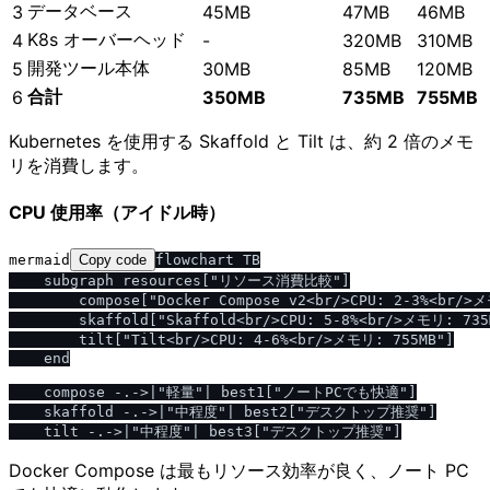
データベース
3
45MB
47MB
46MB
K8s オーバーヘッド
4
-
320MB
310MB
開発ツール本体
5
30MB
85MB
120MB
合計
6
350MB
735MB
755MB
Kubernetes を使用する Skaffold と Tilt は、約 2 倍のメモ
リを消費します。
CPU 使用率（アイドル時）
mermaid
Copy code
flowchart TB

    subgraph resources["リソース消費比較"]

        compose["Docker Compose v2<br/>CPU: 2-3%<br/>メ
        skaffold["Skaffold<br/>CPU: 5-8%<br/>メモリ: 735M
        tilt["Tilt<br/>CPU: 4-6%<br/>メモリ: 755MB"]

    end

    compose -.->|"軽量"| best1["ノートPCでも快適"]

    skaffold -.->|"中程度"| best2["デスクトップ推奨"]

Docker Compose は最もリソース効率が良く、ノート PC