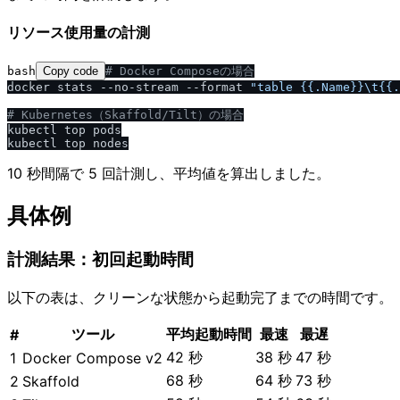
リソース使用量の計測
bash
Copy code
# Docker Composeの場合
docker stats --no-stream --format 
"table {{.Name}}\t{{.
# Kubernetes（Skaffold
/
Tilt）の場合
kubectl top pods

10 秒間隔で 5 回計測し、平均値を算出しました。
具体例
計測結果：初回起動時間
以下の表は、クリーンな状態から起動完了までの時間です。
ツール
平均起動時間
最速
最遅
#
42 秒
38 秒
47 秒
1
Docker Compose v2
68 秒
64 秒
73 秒
2
Skaffold