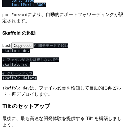
port:
3000
localPort:
3000
により、自動的にポートフォワーディングが設
portForward
定されます。
Skaffold の起動
bash
Copy code
# 開発モードで起動
skaffold dev

# ファイル変更を監視しない場合
skaffold run

# クリーンアップ
は、ファイル変更を検知して自動的に再ビル
skaffold dev
ド・再デプロイします。
Tilt のセットアップ
最後に、最も高速な開発体験を提供する Tilt を構築しまし
ょう。