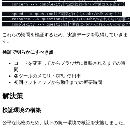
    concern --> complexity["設定複雑<br/>学習コスト高？"]

    speed --> question1["実際どれくらい<br/>遅いのか？"]

    resource --> question2["メモリ/CPU<br/>どれくらい必要？"
これらの疑問を検証するため、実測データを取得していきま
す。
検証で明らかにすべき点
コードを変更してからブラウザに反映されるまでの時
間
各ツールのメモリ・CPU 使用率
初回セットアップから動作までの所要時間
解決策
検証環境の構築
公平な比較のため、以下の統一環境で検証を実施しました。