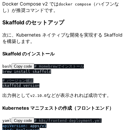
Docker Compose v2 では
（ハイフンな
docker compose
し）が推奨コマンドです。
Skaffold のセットアップ
次に、Kubernetes ネイティブな開発を実現する Skaffold
を構築します。
Skaffold のインストール
bash
Copy code
# Homebrewでインストール
brew install skaffold

# バージョン確認
出力例として
などが表示されれば成功です。
v2.10.0
Kubernetes マニフェストの作成（フロントエンド）
yaml
Copy code
# k8s
/
frontend-deployment.yml
apiVersion:
apps
/
v1