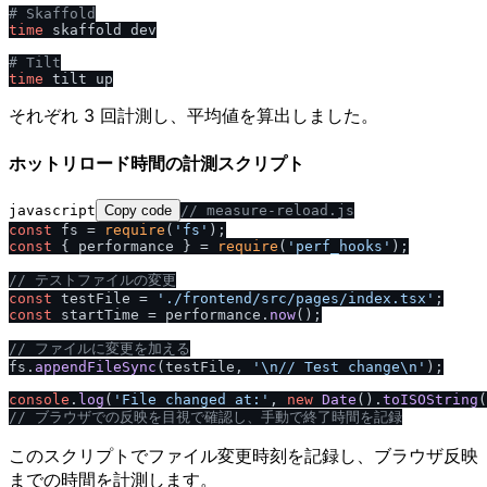
# Skaffold
time
 skaffold dev

# Tilt
time
それぞれ 3 回計測し、平均値を算出しました。
ホットリロード時間の計測スクリプト
javascript
Copy code
/
/
 measure-reload.js
const
 fs = 
require
(
'fs'
const
 { performance } = 
require
(
'perf_hooks'
);

/
/
 テストファイルの変更
const
 testFile = 
'.
/
frontend
/
src
/
pages
/
index.tsx'
const
 startTime = performance.
now
();

/
/
 ファイルに変更を加える
fs.
appendFileSync
(testFile, 
'\n
/
/
 Test change\n'
);

console
.
log
(
'File changed at:'
, 
new
Date
().
toISOString
/
/
 ブラウザでの反映を目視で確認し、手動で終了時間を記録
このスクリプトでファイル変更時刻を記録し、ブラウザ反映
までの時間を計測します。