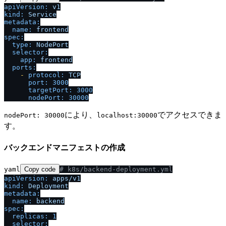
apiVersion:
v1
kind:
Service
metadata:
name:
frontend
spec:
type:
NodePort
selector:
app:
frontend
ports:
-
protocol:
TCP
port:
3000
targetPort:
3000
nodePort:
30000
により、
でアクセスできま
nodePort: 30000
localhost:30000
す。
バックエンドマニフェストの作成
yaml
Copy code
# k8s
/
backend-deployment.yml
apiVersion:
apps
/
v1
kind:
Deployment
metadata:
name:
backend
spec:
replicas:
1
selector: