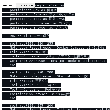
mermaid
Copy code
sequenceDiagram

    participant Dev as 開発者

    participant File as ファイルシステム

    participant Tool as 開発ツール

    participant Container as コンテナ

    participant Browser as ブラウザ

    Dev->>File: コード保存

    rect rgb(200, 220, 255)

    Note over File,Browser: Docker Compose v2（1.2秒）

    File->>Tool: 変更検知

    Tool->>Container: ボリュームマウント経由で同期

    Container->>Browser: HMR（Hot Module Replacement）

    end

    rect rgb(255, 220, 200)

    Note over File,Browser: Skaffold（15.3秒）

    File->>Tool: 変更検知

    Tool->>Tool: イメージ再ビルド

    Tool->>Container: Pod再作成

    Container->>Browser: アプリ再起動

    end

    rect rgb(220, 255, 200)

    Note over File,Browser: Tilt with live_update（1.8秒