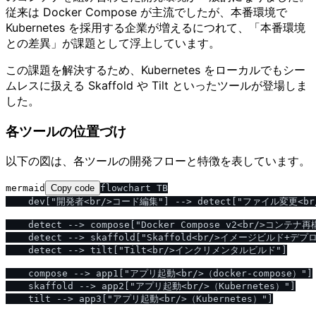
従来は Docker Compose が主流でしたが、本番環境で
Kubernetes を採用する企業が増えるにつれて、「本番環境
との差異」が課題として浮上しています。
この課題を解決するため、Kubernetes をローカルでもシー
ムレスに扱える Skaffold や Tilt といったツールが登場しま
した。
各ツールの位置づけ
以下の図は、各ツールの開発フローと特徴を表しています。
mermaid
Copy code
flowchart TB

    dev["開発者<br/>コード編集"] --> detect["ファイル変更<br/
    detect --> compose["Docker Compose v2<br/>コンテナ再
    detect --> skaffold["Skaffold<br/>イメージビルド+デプロ
    detect --> tilt["Tilt<br/>インクリメンタルビルド"]

    compose --> app1["アプリ起動<br/>（docker-compose）"]

    skaffold --> app2["アプリ起動<br/>（Kubernetes）"]

    tilt --> app3["アプリ起動<br/>（Kubernetes）"]
