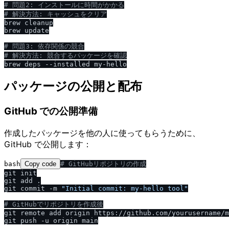
# 問題2: インストールに時間がかかる
# 解決方法: キャッシュをクリア
brew cleanup

brew update

# 問題3: 依存関係の競合
# 解決方法: 競合するパッケージを確認
パッケージの公開と配布
GitHub での公開準備
作成したパッケージを他の人に使ってもらうために、
GitHub で公開します：
bash
Copy code
# GitHubリポジトリの作成
git init

git add .

git commit -m 
"Initial commit: my-hello tool"
# GitHubでリポジトリを作成後
git remote add origin https://github.com/yourusername/m
git push -u origin main
