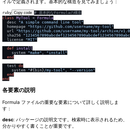
イルで定義されます。基本的な構造を見てみましょう：
ruby
Copy code
# 基本的なFormulaの構造
class
MyTool
 < 
Formula
  desc 
"A simple command line tool"
  homepage 
"https:
/
/
github.com
/
username
/
my-tool"
  url 
"https:
/
/
github.com
/
username
/
my-tool
/
archive
/
v1.0
  sha256 
"1234567890abcdef1234567890abcdef1234567890abc
  license 
"MIT"
def
install
    system 
"make"
, 
"install"
end
  test 
do
    system 
"
#{bin}
/
my-tool"
, 
"--version"
end
end
各要素の説明
Formula ファイルの重要な要素について詳しく説明しま
す：
desc
: パッケージの説明文です。検索時に表示されるため、
分かりやすく書くことが重要です。