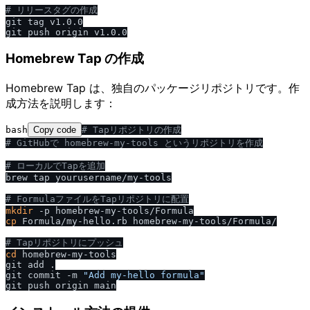
# リリースタグの作成
git tag v1.0.0

Homebrew Tap の作成
Homebrew Tap は、独自のパッケージリポジトリです。作
成方法を説明します：
bash
Copy code
# Tapリポジトリの作成
# GitHubで homebrew-my-tools というリポジトリを作成
# ローカルでTapを追加
brew tap yourusername/my-tools

# FormulaファイルをTapリポジトリに配置
mkdir
cp
 Formula/my-hello.rb homebrew-my-tools/Formula/

# Tapリポジトリにプッシュ
cd
 homebrew-my-tools

git add .

git commit -m 
"Add my-hello formula"