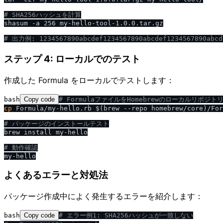
# SHA256ハッシュを計算
shasum -a 256 my-hello-tool-1.0.0.tar.gz

# 出力例: 1234567890abcdef1234567890abcdef1234567890abcd
ステップ 4: ローカルでのテスト
作成した Formula をローカルでテストします：
bash
Copy code
# FormulaファイルをHomebrewのローカルリポジト
cp
 Formula/my-hello.rb $(brew --repo homebrew/core)/For
# パッケージのインストールテスト
brew install my-hello

# 動作確認
よくあるエラーと対処法
パッケージ作成中によく発生するエラーを紹介します：
bash
Copy code
# エラー例1: SHA256ハッシュが一致しない