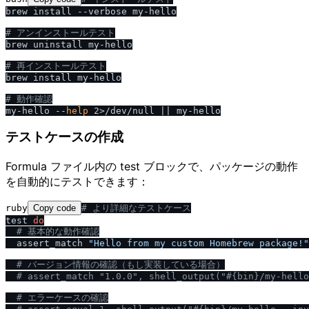
brew install --verbose my-hello

# アンインストールテスト
brew uninstall my-hello

# 再インストールテスト
brew install my-hello

# 動作確認
my-hello --
help
テストケースの作成
Formula ファイル内の test ブロックで、パッケージの動作
を自動的にテストできます：
ruby
Copy code
# より詳細なテストケース
test 
do
# 基本的な動作確認
  assert_match 
"Hello from my custom Homebrew package!"
# バージョン情報の確認（もし実装している場合）
# assert_match "1.0.0", shell_output("#{bin}
/
my-hello
# エラーケースの確認