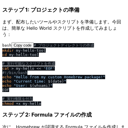
ステップ 1: プロジェクトの準備
まず、配布したいツールやスクリプトを準備します。今回
は、簡単な Hello World スクリプトを作成してみましょ
う：
bash
Copy code
# プロジェクトディレクトリの作成
mkdir
cd
 my-hello-tool

# 実行可能なスクリプトを作成
cat
 > my-hello << 
'EOF'
#!
/
bin
/
bash
echo
"Hello from my custom Homebrew package!"
echo
"Current time: 
$(date)
"
echo
"User: 
$(whoami)
"
EOF

# 実行権限を付与
chmod
ステップ 2: Formula ファイルの作成
次に、Homebrew が認識する Formula ファイルを作成しま