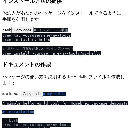
インストール方法の提供
他の人があなたのパッケージをインストールできるように、
手順を公開します：
bash
Copy code
# インストール手順
brew tap yourusername/my-tools

brew install my-hello

# または、直接GitHubからインストール
ドキュメントの作成
パッケージの使い方を説明する README ファイルを作成し
ます：
markdown
Copy code
# my-hello
A simple hello world tool for Homebrew package demonstr
# Installation
```bash

brew tap yourusername
/
my-tools
