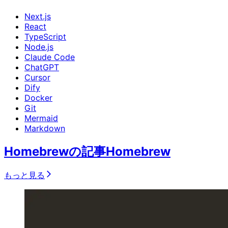
Next.js
React
TypeScript
Node.js
Claude Code
ChatGPT
Cursor
Dify
Docker
Git
Mermaid
Markdown
Homebrewの記事
Homebrew
もっと見る