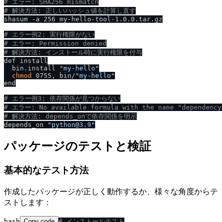
# エラー: SHA256 mismatch
# 解決方法: 正しいハッシュ値を計算し直す
shasum -a 256 my-hello-tool-1.0.0.tar.gz

# エラー例2: 実行権限がない
# エラー: Permission denied
# 解決方法: インストール時に実行権限を付与
def install

  bin.install 
"my-hello"
chmod
 0755, bin/
"my-hello"
end

# エラー例3: 依存関係が見つからない
# エラー: No available formula with the name "dependency
# 解決方法: depends_onで依存関係を明示
depends_on 
"python@3.9"
パッケージのテストと検証
基本的なテスト方法
作成したパッケージが正しく動作するか、様々な角度からテ
ストします：
bash
Copy code
# インストールテスト