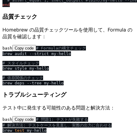
# assert_equal 1, shell_output("#{bin}
/
my-hello --inv
end
品質チェック
Homebrew の品質チェックツールを使用して、Formula の
品質を確認します：
bash
Copy code
# Formulaの構文チェック
brew audit --strict my-hello

# スタイルチェック
brew style my-hello

# 依存関係のチェック
トラブルシューティング
テスト中に発生する可能性のある問題と解決方法：
bash
Copy code
# 問題1: テストが失敗する
# 解決方法: テストケースを見直し、実際の出力に合わせる
brew 
test
 my-hello
