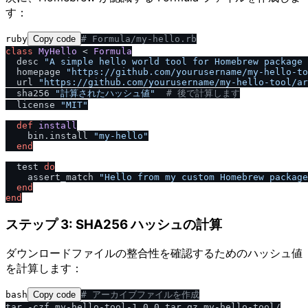
す：
ruby
Copy code
# Formula
/
my-hello.rb
class
MyHello
 < 
Formula
  desc 
"A simple hello world tool for Homebrew package 
  homepage 
"https:
/
/
github.com
/
yourusername
/
my-hello-to
  url 
"https:
/
/
github.com
/
yourusername
/
my-hello-tool
/
ar
  sha256 
"計算されたハッシュ値"
# 後で計算します
  license 
"MIT"
def
install
    bin.install 
"my-hello"
end
  test 
do
    assert_match 
"Hello from my custom Homebrew package
end
end
ステップ 3: SHA256 ハッシュの計算
ダウンロードファイルの整合性を確認するためのハッシュ値
を計算します：
bash
Copy code
# アーカイブファイルを作成
tar -czf my-hello-tool-1.0.0.tar.gz my-hello-tool/
