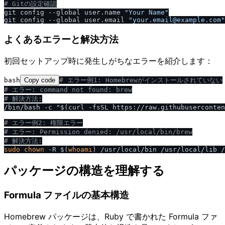
# Gitの設定確認
git config --global user.name 
"Your Name"
git config --global user.email 
"your.email@example.com"
よくあるエラーと解決方法
初回セットアップ時に発生しがちなエラーを紹介します：
bash
Copy code
# エラー例1: Homebrewがインストールされていない
# エラー: command not found: brew
# 解決方法:
/bin/bash -c 
"
$(curl -fsSL https://raw.githubuserconten
# エラー例2: 権限エラー
# エラー: Permission denied: 
/
usr
/
local
/
bin
/
brew
# 解決方法:
sudo
chown
 -R $(
whoami
パッケージの構造を理解する
Formula ファイルの基本構造
Homebrew パッケージは、Ruby で書かれた Formula ファ