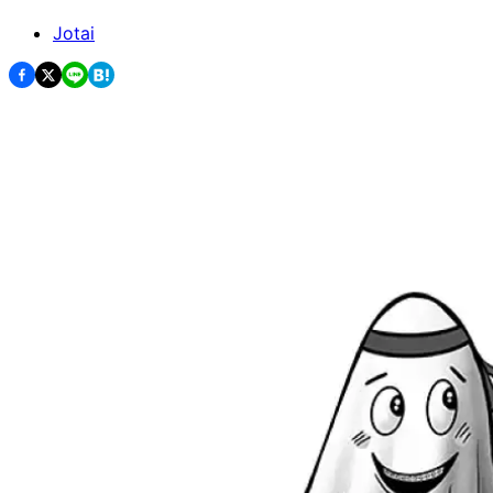
Jotai