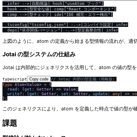
  infer -->|自動推論| hook["useAtom フック"]

  hook -->|型安全な値| comp["React コンポーネント"]

  comp -->|型チェック| ide["IDE 補完・エラー検出"]

  tsconfig["tsconfig.json"] -.->|コンパイラ設定| infer

上図のように、atom の定義から始まる型情報の流れが、適切
Jotai の型システムの仕組み
Jotai は内部的にジェネリクスを活用して、atom の値の
typescript
Copy code
/
/
 Jotai 内部の型定義（簡略版）
type
Atom
<
Value
> = {

read
: 
(
get
: 
Getter
) =>
Value
;

write
?: 
(
get
: 
Getter
, 
set
: 
Setter
, 
update
: 
any
) =>
vo
このジェネリクスにより、atom を定義した時点で値の型
課題