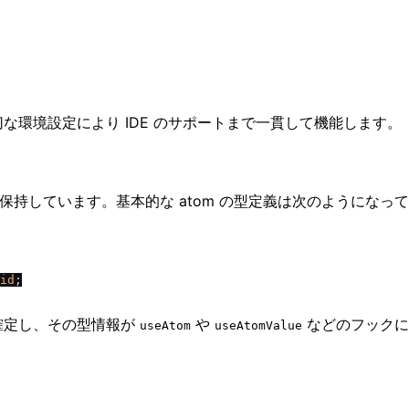
な環境設定により IDE のサポートまで一貫して機能します。
型を保持しています。基本的な atom の型定義は次のようになっ
id
;

が確定し、その型情報が
や
などのフックに
useAtom
useAtomValue