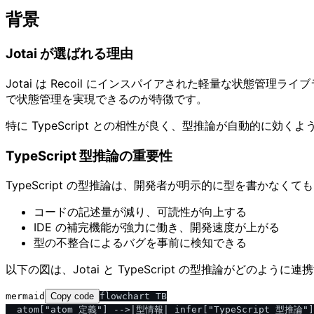
背景
Jotai が選ばれる理由
Jotai は Recoil にインスパイアされた軽量な状態管理
で状態管理を実現できるのが特徴です。
特に TypeScript との相性が良く、型推論が自動的に
TypeScript 型推論の重要性
TypeScript の型推論は、開発者が明示的に型を書か
コードの記述量が減り、可読性が向上する
IDE の補完機能が強力に働き、開発速度が上がる
型の不整合によるバグを事前に検知できる
以下の図は、Jotai と TypeScript の型推論がどのよう
mermaid
Copy code
flowchart TB

  atom["atom 定義"] -->|型情報| infer["TypeScript 型推論"]
