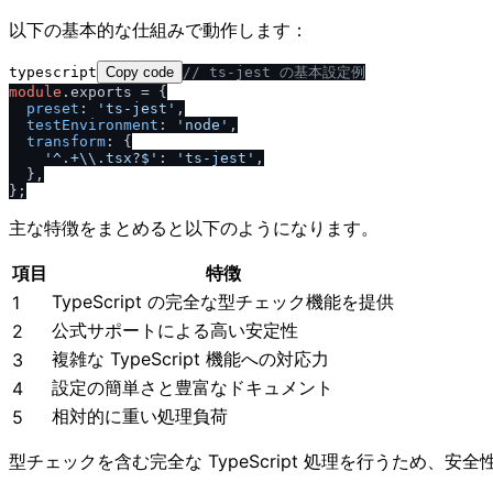
以下の基本的な仕組みで動作します：
typescript
Copy code
/
/
 ts-jest の基本設定例
module
.
exports
 = {

preset
: 
'ts-jest'
,

testEnvironment
: 
'node'
,

transform
: {

'^.+\\.tsx?$'
: 
'ts-jest'
,

  },

主な特徴をまとめると以下のようになります。
項目
特徴
TypeScript の完全な型チェック機能を提供
1
公式サポートによる高い安定性
2
複雑な TypeScript 機能への対応力
3
設定の簡単さと豊富なドキュメント
4
相対的に重い処理負荷
5
型チェックを含む完全な TypeScript 処理を行うため