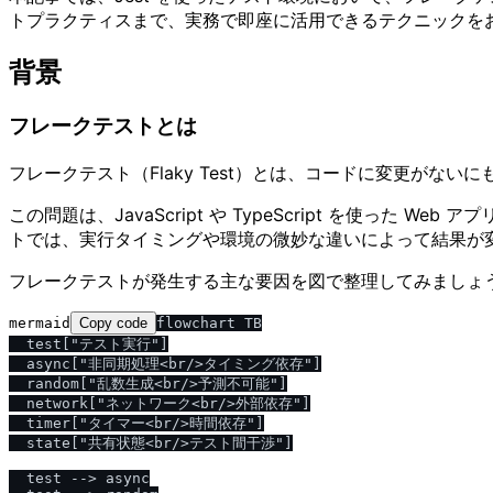
トプラクティスまで、実務で即座に活用できるテクニックを
背景
フレークテストとは
フレークテスト（Flaky Test）とは、コードに変更が
この問題は、JavaScript や TypeScript を使
トでは、実行タイミングや環境の微妙な違いによって結果が
フレークテストが発生する主な要因を図で整理してみましょ
mermaid
Copy code
flowchart TB

  test["テスト実行"]

  async["非同期処理<br/>タイミング依存"]

  random["乱数生成<br/>予測不可能"]

  network["ネットワーク<br/>外部依存"]

  timer["タイマー<br/>時間依存"]

  state["共有状態<br/>テスト間干渉"]

  test --> async
