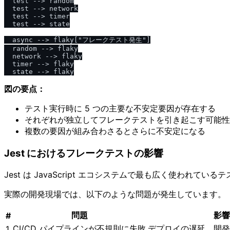
  test --> random

  test --> network

  test --> timer

  test --> state

  async --> flaky["フレークテスト発生"]

  random --> flaky

  network --> flaky

  timer --> flaky

図の要点：
テスト実行時に 5 つの主要な不安定要因が存在する
それぞれが独立してフレークテストを引き起こす可能性
複数の要因が組み合わさるとさらに不安定になる
Jest におけるフレークテストの影響
Jest は JavaScript エコシステムで最も広く使
実際の開発現場では、以下のような問題が発生しています。
問題
影響
#
CI/CD パイプラインが不規則に失敗
デプロイの遅延、開発
1