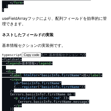
</
form
>
  )

useFieldArrayフックにより、配列フィールドを効率的に管
理できます。
ネストしたフィールドの実装
基本情報セクションの実装例です。
typescript
Copy code
{
/
* 基本情報セクション *
/
}

<fieldset>

<
legend
>
基本情報
</
legend
>
<
div
>
<
label
htmlFor
=
"basicInfo.firstName"
>
姓
</
label
>
<
input
id
=
"basicInfo.firstName"
      {
...register
('
basicInfo.firstName
')}

    />
    {errors.basicInfo?.firstName && (

<
p
style
=
{{
color:
 '
red
' }}>
        {errors.basicInfo.firstName.message}

</
p
>
    )}
