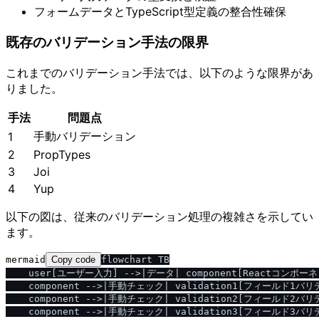
フォームデータとTypeScript型定義の整合性確保
既存のバリデーション手法の限界
これまでのバリデーション手法では、以下のような限界があ
りました。
手法
問題点
手動バリデーション
1
2
PropTypes
3
Joi
4
Yup
以下の図は、従来のバリデーション処理の複雑さを示してい
ます。
mermaid
Copy code
flowchart TB

    user[ユーザー入力] -->|データ| component[Reactコンポーネ
    component -->|手動チェック| validation1[フィールド1バリ
    component -->|手動チェック| validation2[フィールド2バリ
    component -->|手動チェック| validation3[フィールド3バリ