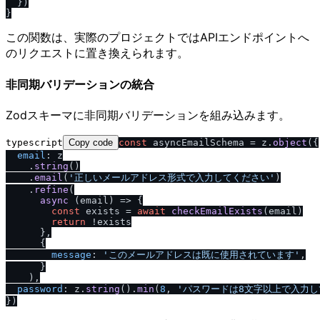
  })

この関数は、実際のプロジェクトではAPIエンドポイントへ
のリクエストに置き換えられます。
非同期バリデーションの統合
Zodスキーマに非同期バリデーションを組み込みます。
typescript
Copy code
const
 asyncEmailSchema = z.
object
({

email
: z

    .
string
()

    .
email
(
'正しいメールアドレス形式で入力してください'
)

    .
refine
(

async
 (email) => {

const
 exists = 
await
checkEmailExists
(email)

return
 !exists

      },

      {

message
: 
'このメールアドレスは既に使用されています'
,

      }

    ),

password
: z.
string
().
min
(
8
, 
'パスワードは8文字以上で入力し