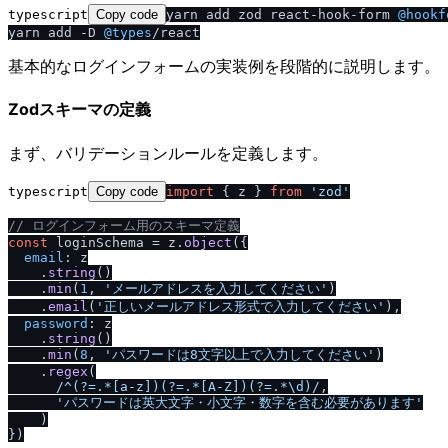
typescript
Copy code
yarn add zod react-hook-form 
@hookf
yarn add -D 
@types
基本的なログインフォームの実装例を段階的に説明します。
Zodスキーマの定義
まず、バリデーションルールを定義します。
typescript
Copy code
import
 { z } 
from
'zod'
/
/
 ログインフォーム用のスキーマ定義
const
 loginSchema = z.
object
({

email
: z

    .
string
()

    .
min
(
1
, 
'メールアドレスを入力してください'
)

    .
email
(
'正しいメールアドレス形式で入力してください'
),

password
: z

    .
string
()

    .
min
(
8
, 
'パスワードは8文字以上で入力してください'
)

    .
regex
(

/
^(?=.*[a-z])(?=.*[A-Z])(?=.*\d)
/
,

'パスワードは英大文字・小文字・数字を含む必要があります'
    )

})
