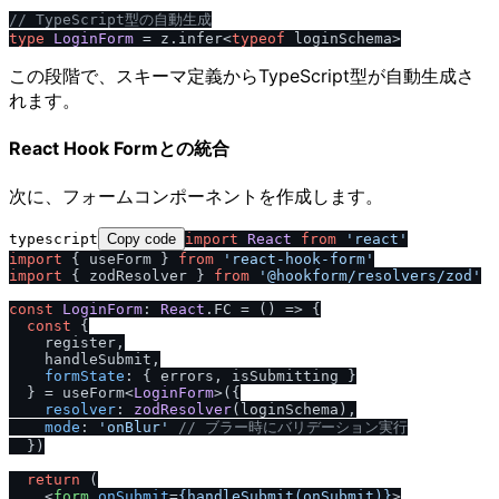
/
/
 TypeScript型の自動生成
type
LoginForm
 = z.
infer
<
typeof
この段階で、スキーマ定義からTypeScript型が自動生成さ
れます。
React Hook Formとの統合
次に、フォームコンポーネントを作成します。
typescript
Copy code
import
React
from
'react'
import
 { useForm } 
from
'react-hook-form'
import
 { zodResolver } 
from
'@hookform
/
resolvers
/
zod'
const
LoginForm
: 
React
.
FC
 = 
() =>
 {

const
 {

    register,

    handleSubmit,

formState
: { errors, isSubmitting }

  } = useForm<
LoginForm
>({

resolver
: 
zodResolver
(loginSchema),

mode
: 
'onBlur'
/
/
 ブラー時にバリデーション実行
  })

return
 (

<
form
onSubmit
=
{handleSubmit(onSubmit)}
>