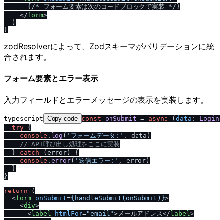
      {
/
* フォーム要素は次のコードブロックで実装 *
/
}

</
form
>
  )

zodResolverによって、Zodスキーマがバリデーションに統
合されます。
フォーム要素とエラー表示
入力フィールドとエラーメッセージの表示を実装します。
typescript
Copy code
const
onSubmit
 = 
async
 (
data
: 
Login
try
 {

console
.
log
(
'フォームデータ:'
, data)

/
/
 API呼び出し処理をここに実装
  } 
catch
 (error) {

console
.
error
(
'送信エラー:'
, error)

  }

}

return
 (

<
form
onSubmit
=
{handleSubmit(onSubmit)}
>
<
div
>
<
label
htmlFor
=
"email"
>
メールアドレス
</
label
>