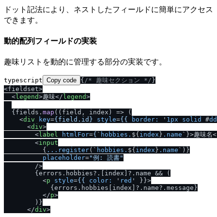
ドット記法により、ネストしたフィールドに簡単にアクセス
できます。
動的配列フィールドの実装
趣味リストを動的に管理する部分の実装です。
typescript
Copy code
{
/
* 趣味セクション *
/
}

<fieldset>

<
legend
>
趣味
</
legend
>
  {fields.
map
(
(
field, index
) =>
 (

<
div
key
=
{field.id}
style
=
{{
border:
 '
1px
solid
 #
dd
<
div
>
<
label
htmlFor
=
{
`
hobbies.
${
index
}
.name
`}>
趣味名
<
<
input
          {
...register
(`
hobbies.
${
index
}
.name
`)}

placeholder
=
"例: 読書"
        />
        {errors.hobbies?.[index]?.name && (

<
p
style
=
{{
color:
 '
red
' }}>
            {errors.hobbies[index]?.name?.message}

</
p
>
        )}

</
div
>