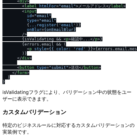
<
div
>
<
label
htmlFor
=
"email"
>
メールアドレス
</
label
>
<
input
id
=
"email"
type
=
"email"
          {
...register
('
email
')}

onBlur
=
{onEmailBlur}
        />
        {isValidating && 
<
p
>
確認中...
</
p
>
}

        {errors.email && (

<
p
style
=
{{
color:
 '
red
' }}>
{errors.email.mes
        )}

</
div
>
<
button
type
=
"submit"
>
送信
</
button
>
</
form
>
  )

isValidatingフラグにより、バリデーション中の状態をユー
ザーに表示できます。
カスタムバリデーション
特定のビジネスルールに対応するカスタムバリデーションの
実装例です。