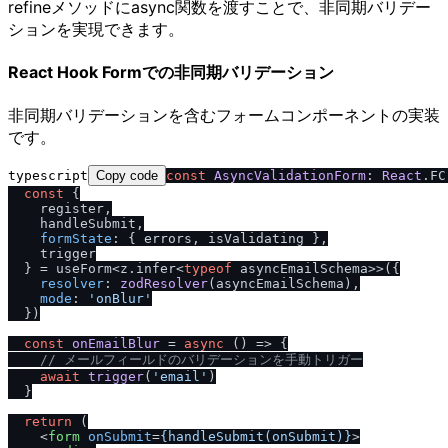
refineメソッドにasync関数を渡すことで、非同期バリデー
ションを実現できます。
React Hook Formでの非同期バリデーション
非同期バリデーションを含むフォームコンポーネントの実装
です。
typescript
Copy code
const
AsyncValidationForm
: 
React
.
FC
const
 {

    register,

    handleSubmit,

formState
: { errors, isValidating },

    trigger

  } = useForm<z.
infer
<
typeof
 asyncEmailSchema>>({

resolver
: 
zodResolver
(asyncEmailSchema),

mode
: 
'onBlur'
  })

const
onEmailBlur
 = 
async
 (
) => {

/
/
 メールフィールドのバリデーションを手動トリガー
await
trigger
(
'email'
)

  }

return
 (

<
form
onSubmit
=
{handleSubmit(onSubmit)}
>