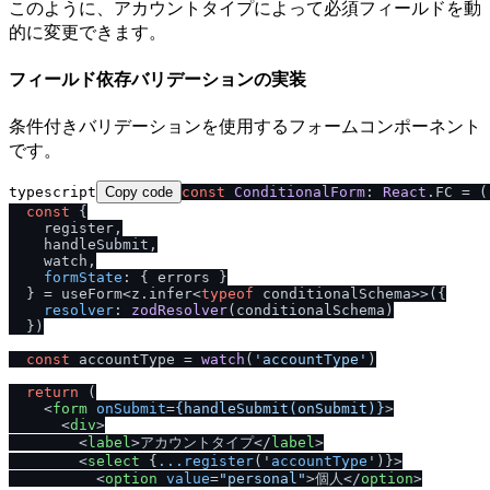
このように、アカウントタイプによって必須フィールドを動
的に変更できます。
フィールド依存バリデーションの実装
条件付きバリデーションを使用するフォームコンポーネント
です。
typescript
Copy code
const
ConditionalForm
: 
React
.
FC
 = 
(
const
 {

    register,

    handleSubmit,

    watch,

formState
: { errors }

  } = useForm<z.
infer
<
typeof
 conditionalSchema>>({

resolver
: 
zodResolver
(conditionalSchema)

  })

const
 accountType = 
watch
(
'accountType'
)

return
 (

<
form
onSubmit
=
{handleSubmit(onSubmit)}
>
<
div
>
<
label
>
アカウントタイプ
</
label
>
<
select
 {
...register
('
accountType
')}>
<
option
value
=
"personal"
>
個人
</
option
>