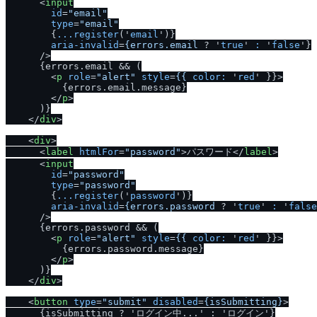
<
input
id
=
"email"
type
=
"email"
        {
...register
('
email
')}

aria-invalid
=
{errors.email
 ? '
true
' 
:
 '
false
'}

      />
      {errors.email && (

<
p
role
=
"alert"
style
=
{{
color:
 '
red
' }}>
          {errors.email.message}

</
p
>
      )}

</
div
>
<
div
>
<
label
htmlFor
=
"password"
>
パスワード
</
label
>
<
input
id
=
"password"
type
=
"password"
        {
...register
('
password
')}

aria-invalid
=
{errors.password
 ? '
true
' 
:
 '
false
      />
      {errors.password && (

<
p
role
=
"alert"
style
=
{{
color:
 '
red
' }}>
          {errors.password.message}

</
p
>
      )}

</
div
>
<
button
type
=
"submit"
disabled
=
{isSubmitting}
>
      {isSubmitting ? 'ログイン中...' : 'ログイン'}
