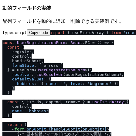
動的フィールドの実装
配列フィールドを動的に追加・削除できる実装例です。
typescript
Copy code
import
 { useFieldArray } 
from
'reac
const
UserRegistrationForm
: 
React
.
FC
 = 
() =>
 {

const
 {

    register,

    control,

    handleSubmit,

formState
: { errors }

  } = useForm<
UserRegistrationForm
>({

resolver
: 
zodResolver
(userRegistrationSchema),

defaultValues
: {

hobbies
: [{ 
name
: 
''
, 
level
: 
'beginner'
 }]

    }

  })

const
 { fields, append, remove } = 
useFieldArray
({

    control,

name
: 
'hobbies'
  })

return
 (

<
form
onSubmit
=
{handleSubmit(onSubmit)}
>
      {
/
* 基本情報フィールドは次のブロックで実装 *
/
}
