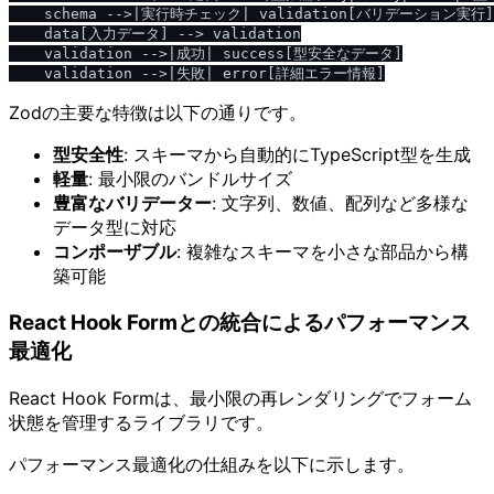
    schema -->|実行時チェック| validation[バリデーション実行]

    data[入力データ] --> validation

    validation -->|成功| success[型安全なデータ]

Zodの主要な特徴は以下の通りです。
型安全性
: スキーマから自動的にTypeScript型を生成
軽量
: 最小限のバンドルサイズ
豊富なバリデーター
: 文字列、数値、配列など多様な
データ型に対応
コンポーザブル
: 複雑なスキーマを小さな部品から構
築可能
React Hook Formとの統合によるパフォーマンス
最適化
React Hook Formは、最小限の再レンダリングでフォーム
状態を管理するライブラリです。
パフォーマンス最適化の仕組みを以下に示します。