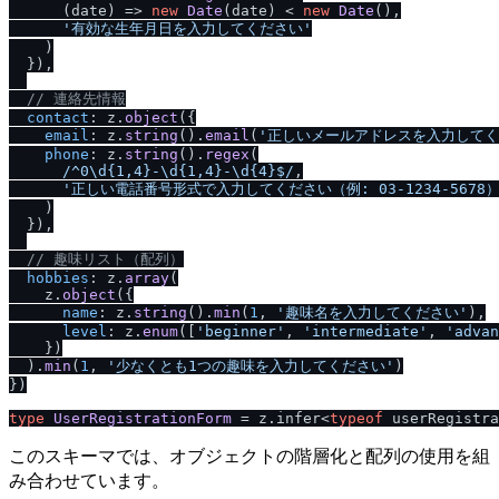
(
date
) =>
new
Date
(date) < 
new
Date
(),

'有効な生年月日を入力してください'
    )

  }),

/
/
 連絡先情報
contact
: z.
object
({

email
: z.
string
().
email
(
'正しいメールアドレスを入力してく
phone
: z.
string
().
regex
(

/
^0\d{1,4}-\d{1,4}-\d{4}$
/
,

'正しい電話番号形式で入力してください（例: 03-1234-5678）
    )

  }),

/
/
 趣味リスト（配列）
hobbies
: z.
array
(

    z.
object
({

name
: z.
string
().
min
(
1
, 
'趣味名を入力してください'
),

level
: z.
enum
([
'beginner'
, 
'intermediate'
, 
'advan
    })

  ).
min
(
1
, 
'少なくとも1つの趣味を入力してください'
)

})

type
UserRegistrationForm
 = z.
infer
<
typeof
このスキーマでは、オブジェクトの階層化と配列の使用を組
み合わせています。