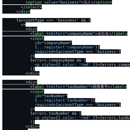
<
option
value
=
"business"
>
法人
</
option
>
</
select
>
</
div
>
      {accountType === 'business' && (

<>
<
div
>
<
label
htmlFor
=
"companyName"
>
会社名
</
label
>
<
input
id
=
"companyName"
              {
...register
('
companyName
')}

required
=
{accountType
 === 
'business'
}

            />
            {errors.companyName && (

<
p
style
=
{{
color:
 '
red
' }}>
{errors.compa
            )}

</
div
>
<
div
>
<
label
htmlFor
=
"taxNumber"
>
税務番号
</
label
>
<
input
id
=
"taxNumber"
              {
...register
('
taxNumber
')}

required
=
{accountType
 === 
'business'
}

            />
            {errors.taxNumber && (

<
p
style
=
{{
color:
 '
red
' }}>
{errors.taxNu
            )}

</
div
>