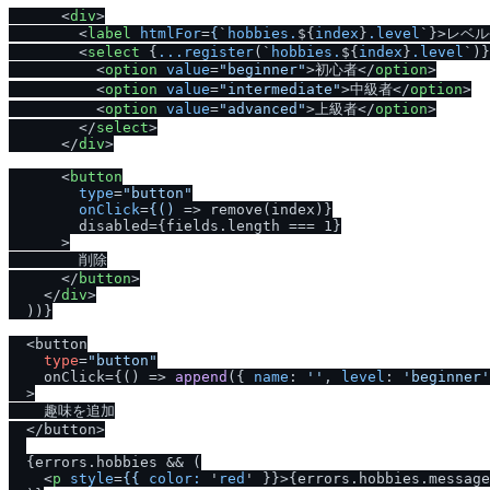
<
div
>
<
label
htmlFor
=
{
`
hobbies.
${
index
}
.level
`}>
レベル
<
select
 {
...register
(`
hobbies.
${
index
}
.level
`)}
<
option
value
=
"beginner"
>
初心者
</
option
>
<
option
value
=
"intermediate"
>
中級者
</
option
>
<
option
value
=
"advanced"
>
上級者
</
option
>
</
select
>
</
div
>
<
button
type
=
"button"
onClick
=
{()
 =>
 remove(index)}

        disabled={fields.length === 1}

      >

        削除

</
button
>
</
div
>
  ))}

  <button

type
=
"button"
    onClick={
() =>
append
({ 
name
: 
''
, 
level
: 
'beginner'
  >

    趣味を追加

  </button>

  {errors.
hobbies
 && (

<
p
style
=
{{
color:
 '
red
' }}>
{errors.hobbies.message