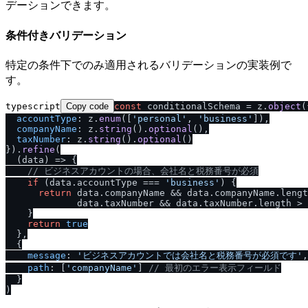
デーションできます。
条件付きバリデーション
特定の条件下でのみ適用されるバリデーションの実装例で
す。
typescript
Copy code
const
 conditionalSchema = z.
object
(
accountType
: z.
enum
([
'personal'
, 
'business'
]),

companyName
: z.
string
().
optional
(),

taxNumber
: z.
string
().
optional
()

}).
refine
(

(
data
) =>
 {

/
/
 ビジネスアカウントの場合、会社名と税務番号が必須
if
 (data.
accountType
 === 
'business'
) {

return
 data.
companyName
 && data.
companyName
.
lengt
             data.
taxNumber
 && data.
taxNumber
.
length
 > 
    }

return
true
  },

  {

message
: 
'ビジネスアカウントでは会社名と税務番号が必須です'
,

path
: [
'companyName'
] 
/
/
 最初のエラー表示フィールド
  }
