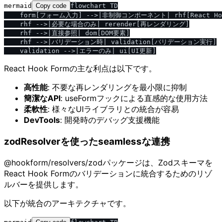
mermaid
Copy code
flowchart TD

    form[フォーム入力] -->|非制御コンポーネント| rhf[React Hook
    rhf -->|必要な場合のみ| rerender[再レンダリング]

    rhf -->|直接参照| dom[DOM要素]

    rhf -->|バリデーション時| validation[バリデーション実行]

React Hook Formの主な利点は以下です。
高性能
: 不要な再レンダリングを最小限に抑制
簡潔なAPI
: useFormフックによる直感的な使用方法
柔軟性
: 様々なUIライブラリとの統合が容易
DevTools
: 開発時のデバッグ支援機能
zodResolverを使ったseamlessな連携
@hookform/resolvers/zodパッケージは、Zodスキーマを
React Hook Formのバリデーションに統合するためのリゾ
ルバーを提供します。
以下が統合のアーキテクチャです。