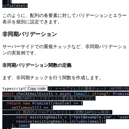
  )}

このように、配列の各要素に対してバリデーションとエラー
表示を個別に設定できます。
非同期バリデーション
サーバーサイドでの重複チェックなど、非同期バリデーショ
ンの実装例です。
非同期バリデーション関数の定義
まず、非同期チェックを行う関数を作成します。
typescript
Copy code
/
/
 メールアドレスの重複チェック（API呼び
const
 checkEmailExists = 
async
 (
email
: 
string
): 
Promise
/
/
 実際のAPIエンドポイントに置き換えてください
return
new
Promise
(
(
resolve
) =>
 {

setTimeout
(
() =>
 {

/
/
 既存のメールアドレスリスト（実際はAPIから取得）
const
 existingEmails = [
'test@example.com'
, 
'user
resolve
(existingEmails.
includes
(email))

    }, 
1000
)
