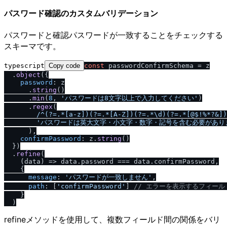
パスワード確認のカスタムバリデーション
パスワードと確認パスワードが一致することをチェックする
スキーマです。
typescript
Copy code
const
 passwordConfirmSchema = z

  .
object
({

password
: z

      .
string
()

      .
min
(
8
, 
'パスワードは8文字以上で入力してください'
)

      .
regex
(

/
^(?=.*[a-z])(?=.*[A-Z])(?=.*\d)(?=.*[@$!%*?&])
'パスワードは英大文字・小文字・数字・記号を含む必要があり
      ),

confirmPassword
: z.
string
()

  })

  .
refine
(

(
data
) =>
 data.
password
 === data.
confirmPassword
,

    {

message
: 
'パスワードが一致しません'
,

path
: [
'confirmPassword'
] 
/
/
 エラーを表示するフィール
    }

refineメソッドを使用して、複数フィールド間の関係をバリ