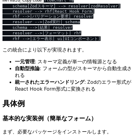
mermaid
Copy code
flowchart TB

    schema[Zodスキーマ] --> resolver[zodResolver]

    resolver --> rhf[React Hook Form]

    rhf -->|バリデーション要求| resolver

    resolver -->|Zod実行| schema

    schema -->|結果| resolver

    resolver -->|フォーマット| rhf

この統合により以下が実現されます。
一元管理
: スキーマ定義が単一の情報源となる
自動型推論
: フォームの型がスキーマから自動生成さ
れる
統一されたエラーハンドリング
: Zodのエラー形式が
React Hook Form形式に変換される
具体例
基本的な実装例（簡単なフォーム）
まず、必要なパッケージをインストールします。