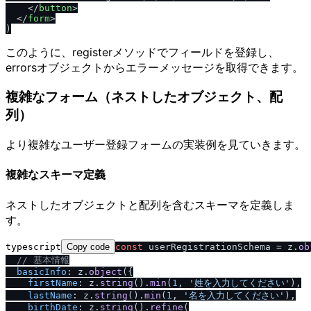
</
button
>
</
form
>
このように、registerメソッドでフィールドを登録し、
errorsオブジェクトからエラーメッセージを取得できます。
複雑なフォーム（ネストしたオブジェクト、配
列）
より複雑なユーザー登録フォームの実装例を見ていきます。
複雑なスキーマ定義
ネストしたオブジェクトと配列を含むスキーマを定義しま
す。
typescript
Copy code
const
 userRegistrationSchema = z.
ob
/
/
 基本情報
basicInfo
: z.
object
({

firstName
: z.
string
().
min
(
1
, 
'姓を入力してください'
),

lastName
: z.
string
().
min
(
1
, 
'名を入力してください'
),

birthDate
: z.
string
().
refine
(
