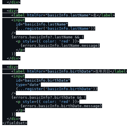
</
div
>
<
div
>
<
label
htmlFor
=
"basicInfo.lastName"
>
名
</
label
>
<
input
id
=
"basicInfo.lastName"
      {
...register
('
basicInfo.lastName
')}

    />
    {errors.basicInfo?.lastName && (

<
p
style
=
{{
color:
 '
red
' }}>
        {errors.basicInfo.lastName.message}

</
p
>
    )}

</
div
>
<
div
>
<
label
htmlFor
=
"basicInfo.birthDate"
>
生年月日
</
label
<
input
id
=
"basicInfo.birthDate"
type
=
"date"
      {
...register
('
basicInfo.birthDate
')}

    />
    {errors.basicInfo?.birthDate && (

<
p
style
=
{{
color:
 '
red
' }}>
        {errors.basicInfo.birthDate.message}

</
p
>
    )}

</
div
>