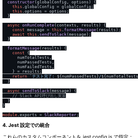
constructor
(
globalConfig, options
) {

this
.
globalConfig
 = globalConfig;

this
.
options
 = options;

  }

async
onRunComplete
(
contexts, results
) {

const
 message = 
this
.
formatMessage
(results);

await
this
.
sendToSlack
(message);

  }

formatMessage
(
results
) {

const
 {

      numTotalTests,

      numPassedTests,

      numFailedTests,

    } = results;

return
`テスト完了: 
${numPassedTests}
/
${numTotalTest
  }

async
sendToSlack
(
message
) {

/
/
 Slack API呼び出し実装
  }

}

module
.
exports
 = 
SlackReporter
4. Jest 設定での統合
これらのカスタムコンポーネントを jest.config.js で指定：