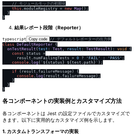
/
/
 モジュールモックの初期化
this
.
moduleRegistry
 = 
new
Map
();

  }

結果レポート段階（Reporter）
typescript
Copy code
/
/
 デフォルトレポーターの出力例
class
DefaultReporter
 {

onTestResult
(
test
: 
Test
, 
result
: 
TestResult
): 
void
 {

const
 status =

      result.
numFailingTests
 > 
0
 ? 
'FAIL'
 : 
'PASS'
;

console
.
log
(
`
${status}
${test.path}
`
);

if
 (result.
failureMessage
) {

console
.
log
(result.
failureMessage
);

    }

  }

各コンポーネントの実装例とカスタマイズ方法
各コンポーネントは Jest の設定ファイルでカスタマイズで
きます。以下に実用的なカスタマイズ例を示します。
1. カスタムトランスフォーマの実装