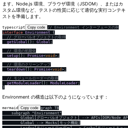
ます。Node.js 環境、ブラウザ環境（JSDOM）、またはカ
スタム環境など、テストの性質に応じて適切な実行コンテキ
ストを準備します。
typescript
Copy code
/
/
 Environment インターフェースの例
interface
Environment
 {

/
/
 グローバルオブジェクトの取得
getGlobal
(): 
Global
;

/
/
 環境の初期化
setup
(): 
Promise
<
void
>;

/
/
 環境のクリーンアップ
teardown
(): 
Promise
<
void
>;

/
/
 モジュールローダーの取得
getModuleLoader
(): 
ModuleLoader
;

Environment の構造は以下のようになっています：
mermaid
Copy code
graph TB

    subgraph "Environment"

        Global[グローバルオブジェクト] --> APIs[DOM/Node API
        Global --> Mocks[モック機能]

        Loader[モジュールローダー] --> Cache[モジュールキャッ