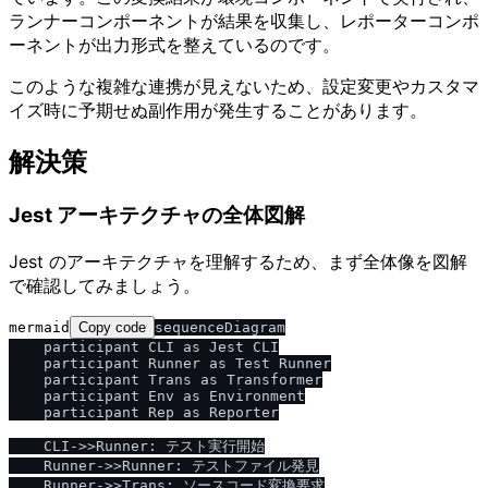
ランナーコンポーネントが結果を収集し、レポーターコンポ
ーネントが出力形式を整えているのです。
このような複雑な連携が見えないため、設定変更やカスタマ
イズ時に予期せぬ副作用が発生することがあります。
解決策
Jest アーキテクチャの全体図解
Jest のアーキテクチャを理解するため、まず全体像を図解
で確認してみましょう。
mermaid
Copy code
sequenceDiagram

    participant CLI as Jest CLI

    participant Runner as Test Runner

    participant Trans as Transformer

    participant Env as Environment

    participant Rep as Reporter

    CLI->>Runner: テスト実行開始

    Runner->>Runner: テストファイル発見

    Runner->>Trans: ソースコード変換要求
