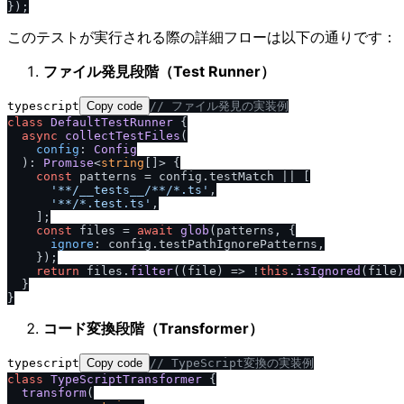
このテストが実行される際の詳細フローは以下の通りです：
ファイル発見段階（Test Runner）
typescript
Copy code
/
/
 ファイル発見の実装例
class
DefaultTestRunner
 {

async
collectTestFiles
(

config
: 
Config
  ): 
Promise
<
string
[]> {

const
 patterns = config.
testMatch
 || [

'**
/
__tests__
/
**
/
*.ts'
,

'**
/
*.test.ts'
,

    ];

const
 files = 
await
glob
(patterns, {

ignore
: config.
testPathIgnorePatterns
,

    });

return
 files.
filter
(
(
file
) =>
 !
this
.
isIgnored
(file)
  }

コード変換段階（Transformer）
typescript
Copy code
/
/
 TypeScript変換の実装例
class
TypeScriptTransformer
 {

transform
(
