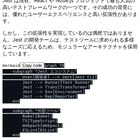
Jest は現在、React や Node.js プロジェクトで最も人気の
高いテストフレームワークの一つです。その成功の背景に
は、優れたユーザーエクスペリエンスと高い拡張性がありま
す。
しかし、この拡張性を実現しているのは偶然ではありませ
ん。Jest の開発チームは、テストツールに求められる多様
なニーズに応えるため、モジュラーなアーキテクチャを採用
しています。
mermaid
Copy code
graph TB

    subgraph "Jest エコシステム"

        User[開発者] --> Jest[Jest CLI]

        Jest --> Runner[Test Runner]

        Jest --> Trans[Transformer]

        Jest --> Env[Environment]

        Jest --> Rep[Reporter]

    end

    subgraph "外部ツール"

        Babel[Babel]

        TS[TypeScript]

        Webpack[Webpack]

        ESLint[ESLint]

    end
