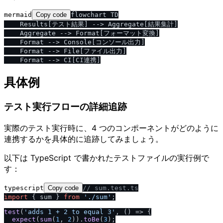
mermaid
Copy code
flowchart TD

    Results[テスト結果] --> Aggregate[結果集計]

    Aggregate --> Format[フォーマット変換]

    Format --> Console[コンソール出力]

    Format --> File[ファイル出力]

具体例
テスト実行フローの詳細追跡
実際のテスト実行時に、4 つのコンポーネントがどのように
連携するかを具体的に追跡してみましょう。
以下は TypeScript で書かれたテストファイルの実行例で
す：
typescript
Copy code
/
/
 sum.test.ts
import
 { sum } 
from
'.
/
sum'
;

test
(
'adds 1 + 2 to equal 3'
, 
() =>
 {

expect
(
sum
(
1
, 
2
)).
toBe
(
3
);
