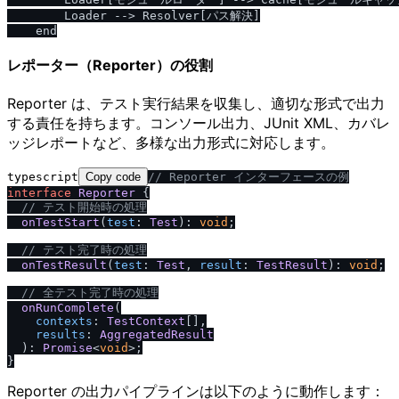
        Loader --> Resolver[パス解決]

レポーター（Reporter）の役割
Reporter は、テスト実行結果を収集し、適切な形式で出力
する責任を持ちます。コンソール出力、JUnit XML、カバレ
ッジレポートなど、多様な出力形式に対応します。
typescript
Copy code
/
/
 Reporter インターフェースの例
interface
Reporter
 {

/
/
 テスト開始時の処理
onTestStart
(
test
: 
Test
): 
void
;

/
/
 テスト完了時の処理
onTestResult
(
test
: 
Test
, 
result
: 
TestResult
): 
void
;

/
/
 全テスト完了時の処理
onRunComplete
(

contexts
: 
TestContext
[],

results
: 
AggregatedResult
  ): 
Promise
<
void
>;

Reporter の出力パイプラインは以下のように動作します：