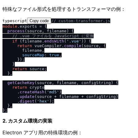
特殊なファイル形式を処理するトランスフォーマの例：
typescript
Copy code
/
/
 custom-transformer.js
module
.
exports
 = {

process
(
source, filename
) {

/
/
 .vue ファイルを JavaScript に変換
if
 (filename.
endsWith
(
'.vue'
)) {

return
 vueCompiler.
compile
(source, {

        filename,

sourceMap
: 
true
,

      });

    }

return
 source;

  },

getCacheKey
(
source, filename, configString
) {

return
 crypto

      .
createHash
(
'md5'
)

      .
update
(source + filename + configString)

      .
digest
(
'hex'
);

  },

2. カスタム環境の実装
Electron アプリ用の特殊環境の例：