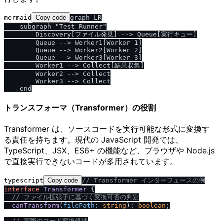
mermaid
Copy code
graph LR

    subgraph "Test Runner"

        Discovery[ファイル発見] --> Queue[実行キュー]

        Queue --> Worker1[Worker 1]

        Queue --> Worker2[Worker 2]

        Queue --> Worker3[Worker 3]

        Worker1 --> Collect[結果収集]

        Worker2 --> Collect

        Worker3 --> Collect

トランスフォーマ（Transformer）の役割
Transformer は、ソースコードを実行可能な形式に変換す
る責任を持ちます。現代の JavaScript 開発では、
TypeScript、JSX、ES6+ の機能など、ブラウザや Node.js
で直接実行できないコードが多用されています。
typescript
Copy code
/
/
 Transformer インターフェースの例
interface
Transformer
 {

/
/
 ファイル拡張子に基づく変換可否の判定
canTransform
(
filePath
: 
string
): 
boolean
;

/
/
 実際のコード変換処理