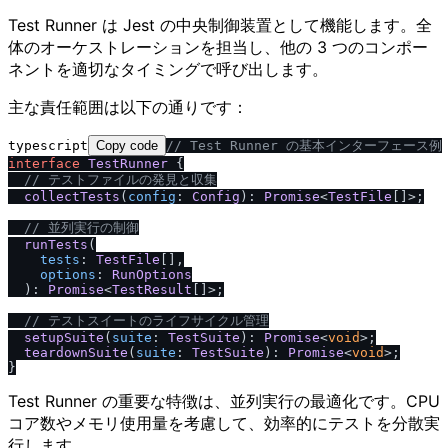
Test Runner は Jest の中央制御装置として機能します。全
体のオーケストレーションを担当し、他の 3 つのコンポー
ネントを適切なタイミングで呼び出します。
主な責任範囲は以下の通りです：
typescript
Copy code
/
/
 Test Runner の基本インターフェース例
interface
TestRunner
 {

/
/
 テストファイルの発見と収集
collectTests
(
config
: 
Config
): 
Promise
<
TestFile
[]>;

/
/
 並列実行の制御
runTests
(

tests
: 
TestFile
[],

options
: 
RunOptions
  ): 
Promise
<
TestResult
[]>;

/
/
 テストスイートのライフサイクル管理
setupSuite
(
suite
: 
TestSuite
): 
Promise
<
void
>;

teardownSuite
(
suite
: 
TestSuite
): 
Promise
<
void
>;

Test Runner の重要な特徴は、並列実行の最適化です。CPU
コア数やメモリ使用量を考慮して、効率的にテストを分散実
行します。