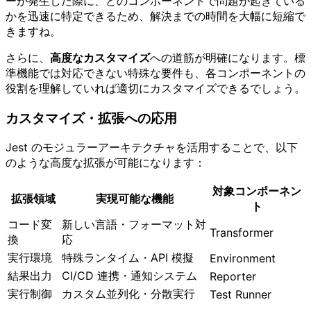
ーが発生した際に、どのコンポーネントで問題が起きている
かを迅速に特定できるため、解決までの時間を大幅に短縮で
きますね。
さらに、
高度なカスタマイズ
への道筋が明確になります。標
準機能では対応できない特殊な要件も、各コンポーネントの
役割を理解していれば適切にカスタマイズできるでしょう。
カスタマイズ・拡張への応用
Jest のモジュラーアーキテクチャを活用することで、以下
のような高度な拡張が可能になります：
対象コンポーネン
拡張領域
実現可能な機能
ト
コード変
新しい言語・フォーマット対
Transformer
換
応
実行環境
特殊ランタイム・API 模擬
Environment
結果出力
CI/CD 連携・通知システム
Reporter
実行制御
カスタム並列化・分散実行
Test Runner