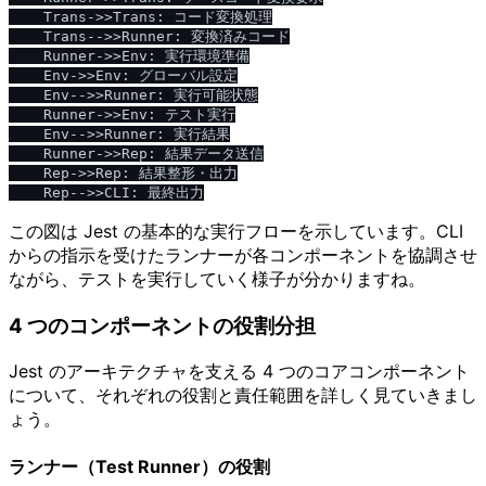
    Trans->>Trans: コード変換処理

    Trans-->>Runner: 変換済みコード

    Runner->>Env: 実行環境準備

    Env->>Env: グローバル設定

    Env-->>Runner: 実行可能状態

    Runner->>Env: テスト実行

    Env-->>Runner: 実行結果

    Runner->>Rep: 結果データ送信

    Rep->>Rep: 結果整形・出力

この図は Jest の基本的な実行フローを示しています。CLI
からの指示を受けたランナーが各コンポーネントを協調させ
ながら、テストを実行していく様子が分かりますね。
4 つのコンポーネントの役割分担
Jest のアーキテクチャを支える 4 つのコアコンポーネント
について、それぞれの役割と責任範囲を詳しく見ていきまし
ょう。
ランナー（Test Runner）の役割