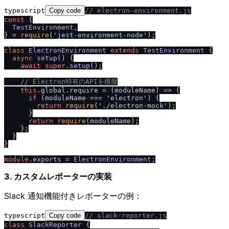
typescript
Copy code
/
/
 electron-environment.js
const
 {

TestEnvironment
,

} = 
require
(
'jest-environment-node'
);

class
ElectronEnvironment
extends
TestEnvironment
 {

async
setup
(
) {

await
super
.
setup
();

/
/
 Electron特有のAPIを模擬
this
.
global
.
require
 = 
(
moduleName
) =>
 {

if
 (moduleName === 
'electron'
) {

return
require
(
'.
/
electron-mock'
);

      }

return
require
(moduleName);

    };

  }

}

module
.
exports
 = 
ElectronEnvironment
3. カスタムレポーターの実装
Slack 通知機能付きレポーターの例：
typescript
Copy code
/
/
 slack-reporter.js
class
SlackReporter
 {
