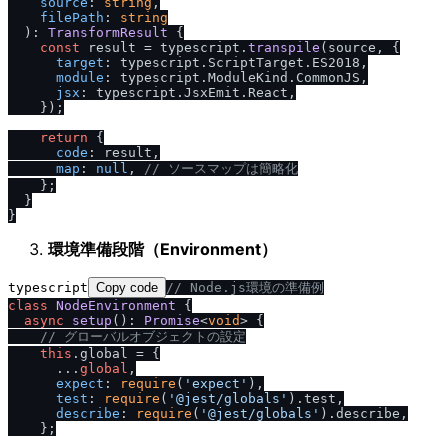
source
: 
string
,

filePath
: 
string
  ): 
TransformResult
 {

const
 result = typescript.
transpile
(source, {

target
: typescript.
ScriptTarget
.
ES2018
,

module
: typescript.
ModuleKind
.
CommonJS
,

jsx
: typescript.
JsxEmit
.
React
,

    });

return
 {

code
: result,

map
: 
null
, 
/
/
 ソースマップは簡略化
    };

  }

環境準備段階（Environment）
typescript
Copy code
/
/
 Node.js環境の準備例
class
NodeEnvironment
 {

async
setup
(): 
Promise
<
void
> {

/
/
 グローバルオブジェクトの設定
this
.
global
 = {

      ...
global
,

expect
: 
require
(
'expect'
),

test
: 
require
(
'@jest
/
globals'
).
test
,

describe
: 
require
(
'@jest
/
globals'
).
describe
,

    };
