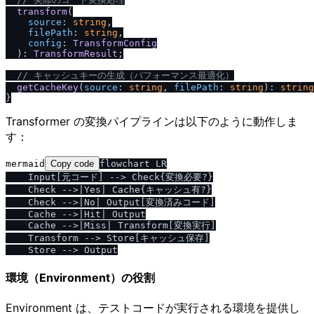
transform
(

source
: 
string
,

filePath
: 
string
,

config
: 
TransformConfig
  ): 
TransformResult
;

/
/
 キャッシュキーの生成（パフォーマンス最適化）
getCacheKey
(
source
: 
string
, 
filePath
: 
string
): 
string
Transformer の変換パイプラインは以下のように動作しま
す：
mermaid
Copy code
flowchart LR

    Input[元コード] --> Check{変換必要?}

    Check -->|Yes| Cache{キャッシュ有?}

    Check -->|No| Output[変換済みコード]

    Cache -->|Hit| Output

    Cache -->|Miss| Transform[変換実行]

    Transform --> Store[キャッシュ保存]

環境（Environment）の役割
Environment は、テストコードが実行される環境を提供し