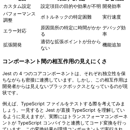
カスタム設定
設定項目の目的や効果が不明
開発効率
パフォーマンス
ボトルネックの特定困難
実行速度
調整
原因箇所の特定に時間がかか
デバッグ効
エラー対応
る
率
適切な拡張ポイントが分から
拡張開発
機能追加
ない
コンポーネント間の相互作用の見えにくさ
Jest の 4 つのコアコンポーネントは、それぞれ独立性を保
ちながらも密接に連携しています。しかし、この相互作用は
開発者からは見えないブラックボックスとなっているのが現
状です。
例えば、TypeScript ファイルをテストする際を考えてみま
しょう。一見すると Jest が直接 TypeScript を理解してい
るように見えますが、実際にはトランスフォーマコンポーネ
ントが TypeScript コンパイラと連携してコード変換を行っ
ています。この変換結果が環境コンポーネントで実行され、