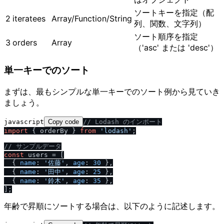
ソートキーを指定（配
2
iteratees
Array/Function/String
列、関数、文字列）
ソート順序を指定
3
orders
Array
（'asc' または 'desc'）
単一キーでのソート
まずは、最もシンプルな単一キーでのソート例から見ていき
ましょう。
javascript
Copy code
/
/
 Lodash のインポート
import
 { orderBy } 
from
'lodash'
;

/
/
 サンプルデータ
const
 users = [

  { 
name
: 
'佐藤'
, 
age
: 
30
 },

  { 
name
: 
'田中'
, 
age
: 
25
 },

  { 
name
: 
'鈴木'
, 
age
: 
35
 },

年齢で昇順にソートする場合は、以下のように記述します。