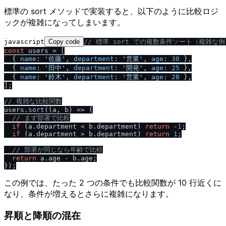
標準の sort メソッドで実装すると、以下のように比較ロジ
ックが複雑になってしまいます。
javascript
Copy code
/
/
 標準 sort での複数条件ソート（複雑な例
const
 users = [

  { 
name
: 
'佐藤'
, 
department
: 
'営業'
, 
age
: 
30
 },

  { 
name
: 
'田中'
, 
department
: 
'開発'
, 
age
: 
25
 },

  { 
name
: 
'鈴木'
, 
department
: 
'営業'
, 
age
: 
28
 },

];

/
/
 複雑な比較関数
users.
sort
(
(
a, b
) =>
 {

/
/
 まず部署で比較
if
 (a.
department
 < b.
department
) 
return
 -
1
;

if
 (a.
department
 > b.
department
) 
return
1
;

/
/
 部署が同じなら年齢で比較
return
 a.
age
 - b.
age
;

この例では、たった 2 つの条件でも比較関数が 10 行近くに
なり、条件が増えるとさらに複雑になります。
昇順と降順の混在