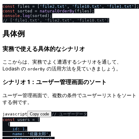
const
 files = [
'file2.txt'
, 
'file10.txt'
, 
'file1.txt'
const
 sorted = 
naturalOrderBy
console
.
log
/
/
 ['file1.txt', 'file2.txt', 'file10.txt']
具体例
実務で使える具体的なシナリオ
ここからは、実務でよく遭遇するシナリオを通して、
Lodash の
の活用方法を見ていきましょう。
orderBy
シナリオ 1：ユーザー管理画面のソート
ユーザー管理画面で、複数の条件でユーザーリストをソート
する例です。
javascript
Copy code
/
/
 ユーザーデータ
const
 users = [

  {

id
: 
1
,

name
: 
'佐藤太郎'
,
