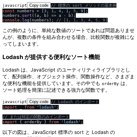
javascript
Copy code
/
/
 標準の sort メソッドの基本例
const
 numbers = [
3
, 
1
, 
4
, 
1
, 
5
, 
9
];

numbers.
sort
(
(
a, b
) =>
console
.
log
(numbers); 
/
/
 [1, 1, 3, 4, 5, 9]
この例のように、単純な数値のソートであれば問題ありませ
んが、複数の条件を組み合わせる場合、比較関数が複雑にな
ってしまいます。
Lodash が提供する便利なソート機能
Lodash は、JavaScript のユーティリティライブラリとし
て、配列操作、オブジェクト操作、関数操作など、さまざま
な便利な機能を提供しています。その中でも
は、
orderBy
ソート処理を簡潔に記述できる強力な関数です。
javascript
Copy code
/
/
 Lodash のインポート
import
 _ 
from
'lodash'
;

/
/
 または特定の関数のみインポート
import
 { orderBy } 
from
'lodash'
以下の図は、JavaScript 標準の sort と Lodash の