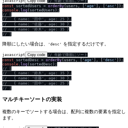
javascript
Copy code
/
/
 年齢で昇順にソート
const
 sortedUsers = 
orderBy
(users, [
'age'
], [
'asc'
console
.
log
/
/
 [
/
/
   { name: '田中', age: 25 },
/
/
   { name: '佐藤', age: 30 },
/
/
   { name: '鈴木', age: 35 }
/
/
 ]
降順にしたい場合は、
を指定するだけです。
'desc'
javascript
Copy code
/
/
 年齢で降順にソート
const
 sortedDesc = 
orderBy
(users, [
'age'
], [
'desc'
console
.
log
/
/
 [
/
/
   { name: '鈴木', age: 35 },
/
/
   { name: '佐藤', age: 30 },
/
/
   { name: '田中', age: 25 }
/
/
 ]
マルチキーソートの実装
複数のキーでソートする場合は、配列に複数の要素を指定し
ます。