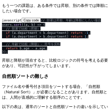
もう一つの課題は、ある条件では昇順、別の条件では降順に
したい場合です。
javascript
Copy code
/
/
 部署は昇順、年齢は降順にしたい場合
users.
sort
(
(
a, b
) =>
 {

/
/
 部署で比較（昇順）
if
 (a.
department
 < b.
department
) 
return
 -
1
;

if
 (a.
department
 > b.
department
) 
return
1
;

/
/
 年齢で比較（降順）- 符号を反転
return
 b.
age
 - a.
age
;

昇順と降順が混在すると、比較ロジックの符号を考える必要
があり、可読性が下がってしまいます。
自然順ソートの難しさ
ファイル名や番号付き項目をソートする場合、「自然順
（Natural Sort）」が必要になることがあります。自然順と
は、人間が直感的に理解する順序のことです。
以下の表は、通常のソートと自然順ソートの違いを示してい