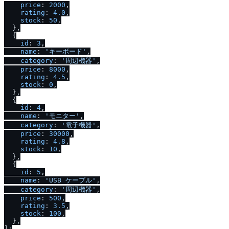
price
: 
2000
,

rating
: 
4.0
,

stock
: 
50
,

  },

  {

id
: 
3
,

name
: 
'キーボード'
,

category
: 
'周辺機器'
,

price
: 
8000
,

rating
: 
4.5
,

stock
: 
0
,

  },

  {

id
: 
4
,

name
: 
'モニター'
,

category
: 
'電子機器'
,

price
: 
30000
,

rating
: 
4.8
,

stock
: 
10
,

  },

  {

id
: 
5
,

name
: 
'USB ケーブル'
,

category
: 
'周辺機器'
,

price
: 
500
,

rating
: 
3.5
,

stock
: 
100
,

  },
