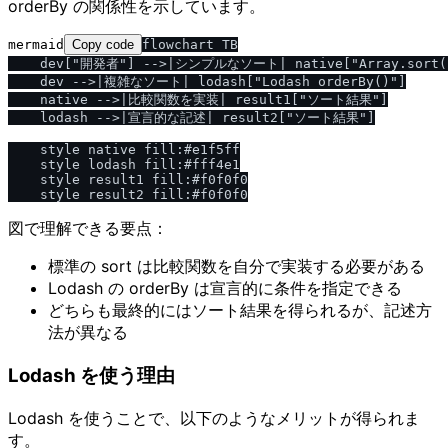
orderBy の関係性を示しています。
mermaid
Copy code
flowchart TB

    dev["開発者"] -->|シンプルなソート| native["Array.sort()
    dev -->|複雑なソート| lodash["Lodash orderBy()"]

    native -->|比較関数を実装| result1["ソート結果"]

    lodash -->|宣言的な記述| result2["ソート結果"]

    style native fill:#e1f5ff

    style lodash fill:#fff4e1

    style result1 fill:#f0f0f0

図で理解できる要点：
標準の sort は比較関数を自分で実装する必要がある
Lodash の orderBy は宣言的に条件を指定できる
どちらも最終的にはソート結果を得られるが、記述方
法が異なる
Lodash を使う理由
Lodash を使うことで、以下のようなメリットが得られま
す。