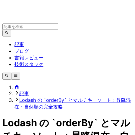
記事
ブログ
書籍レビュー
技術スタック
記事
Lodash の `orderBy` とマルチキーソート：昇降混
在・自然順の完全攻略
Lodash の `orderBy` とマル