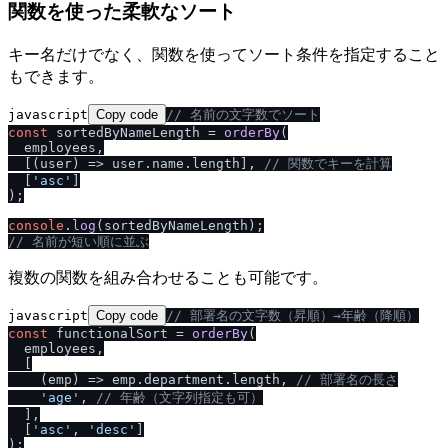
関数を使った柔軟なソート
キー名だけでなく、関数を使ってソート条件を指定すること
もできます。
javascript
Copy code
/
/
 名前の文字数でソート
const
 sortedByNameLength = 
orderBy
(

  employees,

  [
(
user
) =>
 user.
name
.
length
], 
/
/
 関数でキーを計算
  [
'asc'
]

);

console
.
log
/
/
 名前が短い順に並ぶ
複数の関数を組み合わせることも可能です。
javascript
Copy code
/
/
 部署名の文字数（昇順）→年齢（降順）
const
 functionalSort = 
orderBy
(

  employees,

  [

(
emp
) =>
 emp.
department
.
length
, 
/
/
 部署名の長さ
'age'
, 
/
/
 年齢（文字列指定も可）
  ],

  [
'asc'
, 
'desc'
]

);
