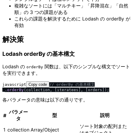
複雑なソートには「マルチキー」「昇降混在」「自然
順」の 3 つの課題がある
これらの課題を解決するために Lodash の orderBy が
有効
解決策
Lodash orderBy の基本構文
Lodash の
関数は、以下のシンプルな構文でソート
orderBy
を実行できます。
javascript
Copy code
/
/
 orderBy の基本構文
_.
orderBy
各パラメータの意味は以下の通りです。
パラメー
型
説明
#
タ
ソート対象の配列また
1
collection
Array/Object
はオブジェクト