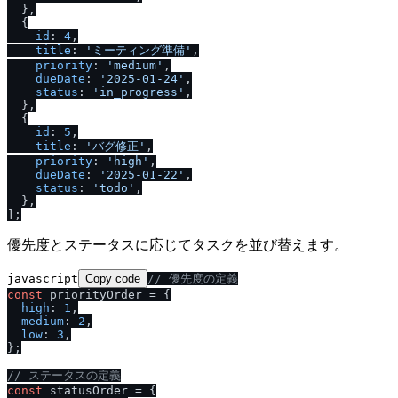
  },

  {

id
: 
4
,

title
: 
'ミーティング準備'
,

priority
: 
'medium'
,

dueDate
: 
'2025-01-24'
,

status
: 
'in_progress'
,

  },

  {

id
: 
5
,

title
: 
'バグ修正'
,

priority
: 
'high'
,

dueDate
: 
'2025-01-22'
,

status
: 
'todo'
,

  },

優先度とステータスに応じてタスクを並び替えます。
javascript
Copy code
/
/
 優先度の定義
const
 priorityOrder = {

high
: 
1
,

medium
: 
2
,

low
: 
3
,

};

/
/
 ステータスの定義
const
 statusOrder = {
