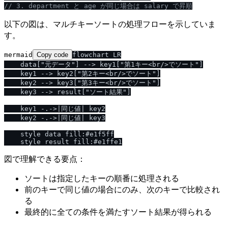
/
/
 3. department と age が同じ場合は salary で昇順
以下の図は、マルチキーソートの処理フローを示していま
す。
mermaid
Copy code
flowchart LR

    data["元データ"] --> key1["第1キー<br/>でソート"]

    key1 --> key2["第2キー<br/>でソート"]

    key2 --> key3["第3キー<br/>でソート"]

    key3 --> result["ソート結果"]

    key1 -.->|同じ値| key2

    key2 -.->|同じ値| key3

    style data fill:#e1f5ff

図で理解できる要点：
ソートは指定したキーの順番に処理される
前のキーで同じ値の場合にのみ、次のキーで比較され
る
最終的に全ての条件を満たすソート結果が得られる