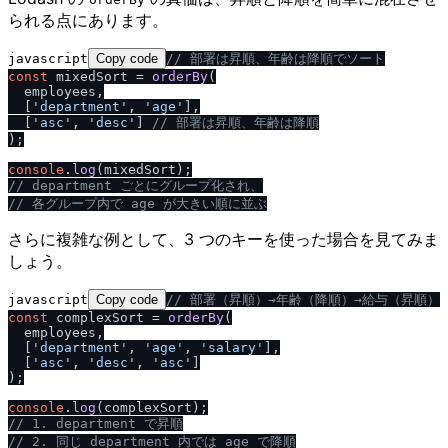
られる点にあります。
javascript
Copy code
/
/
 部署は昇順、年齢は降順でソート
const
 mixedSort = 
orderBy
(

  employees,

  [
'department'
, 
'age'
],

  [
'asc'
, 
'desc'
] 
/
/
 部署は昇順、年齢は降順
);

console
.
log
/
/
 department ごとにグループ化され、
/
/
 各グループ内で age が大きい順に並ぶ
さらに複雑な例として、3 つのキーを使った場合を見てみま
しょう。
javascript
Copy code
/
/
 部署（昇順）→年齢（降順）→給与（昇順）
const
 complexSort = 
orderBy
(

  employees,

  [
'department'
, 
'age'
, 
'salary'
],

  [
'asc'
, 
'desc'
, 
'asc'
]

);

console
.
log
/
/
 1. department で昇順
/
/
 2. 同じ department 内では age で降順