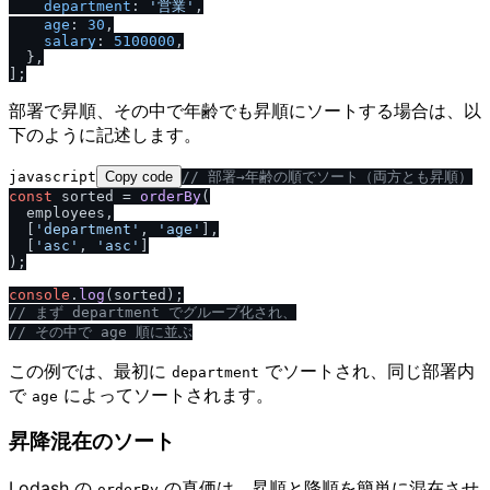
department
: 
'営業'
,

age
: 
30
,

salary
: 
5100000
,

  },

部署で昇順、その中で年齢でも昇順にソートする場合は、以
下のように記述します。
javascript
Copy code
/
/
 部署→年齢の順でソート（両方とも昇順）
const
 sorted = 
orderBy
(

  employees,

  [
'department'
, 
'age'
],

  [
'asc'
, 
'asc'
]

);

console
.
log
/
/
 まず department でグループ化され、
/
/
 その中で age 順に並ぶ
この例では、最初に
でソートされ、同じ部署内
department
で
によってソートされます。
age
昇降混在のソート
Lodash の
の真価は、昇順と降順を簡単に混在させ
orderBy