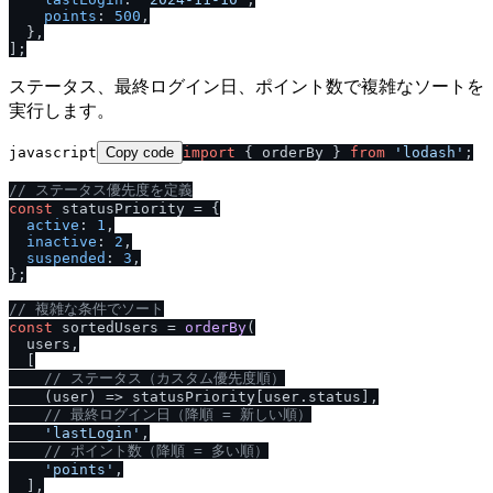
points
: 
500
,

  },

ステータス、最終ログイン日、ポイント数で複雑なソートを
実行します。
javascript
Copy code
import
 { orderBy } 
from
'lodash'
;

/
/
 ステータス優先度を定義
const
 statusPriority = {

active
: 
1
,

inactive
: 
2
,

suspended
: 
3
,

};

/
/
 複雑な条件でソート
const
 sortedUsers = 
orderBy
(

  users,

  [

/
/
 ステータス（カスタム優先度順）
(
user
) =>
 statusPriority[user.
status
],

/
/
 最終ログイン日（降順 = 新しい順）
'lastLogin'
,

/
/
 ポイント数（降順 = 多い順）
'points'
,

  ],
