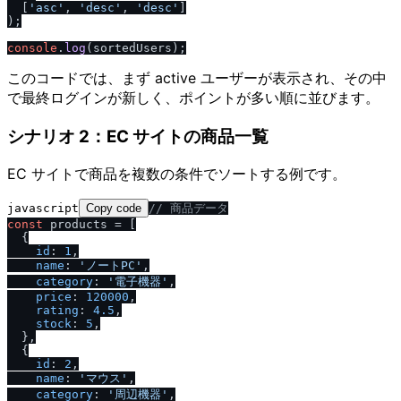
  [
'asc'
, 
'desc'
, 
'desc'
]

);

console
.
log
このコードでは、まず active ユーザーが表示され、その中
で最終ログインが新しく、ポイントが多い順に並びます。
シナリオ 2：EC サイトの商品一覧
EC サイトで商品を複数の条件でソートする例です。
javascript
Copy code
/
/
 商品データ
const
 products = [

  {

id
: 
1
,

name
: 
'ノートPC'
,

category
: 
'電子機器'
,

price
: 
120000
,

rating
: 
4.5
,

stock
: 
5
,

  },

  {

id
: 
2
,

name
: 
'マウス'
,

category
: 
'周辺機器'
,
