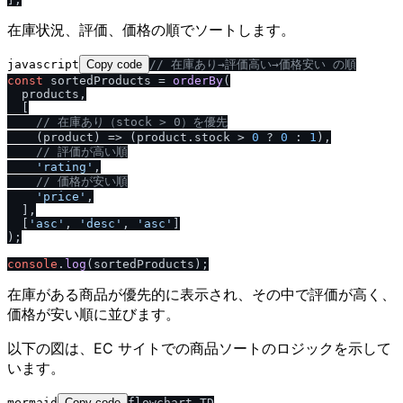
在庫状況、評価、価格の順でソートします。
javascript
Copy code
/
/
 在庫あり→評価高い→価格安い の順
const
 sortedProducts = 
orderBy
(

  products,

  [

/
/
 在庫あり（stock > 0）を優先
(
product
) =>
 (product.
stock
 > 
0
 ? 
0
 : 
1
),

/
/
 評価が高い順
'rating'
,

/
/
 価格が安い順
'price'
,

  ],

  [
'asc'
, 
'desc'
, 
'asc'
]

);

console
.
log
在庫がある商品が優先的に表示され、その中で評価が高く、
価格が安い順に並びます。
以下の図は、EC サイトでの商品ソートのロジックを示して
います。
mermaid
Copy code
flowchart TD
