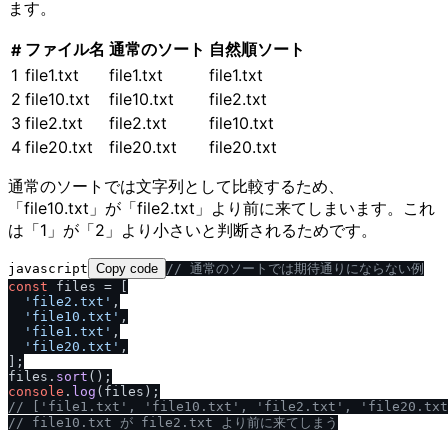
ます。
ファイル名
通常のソート
自然順ソート
#
1
file1.txt
file1.txt
file1.txt
2
file10.txt
file10.txt
file2.txt
3
file2.txt
file2.txt
file10.txt
4
file20.txt
file20.txt
file20.txt
通常のソートでは文字列として比較するため、
「file10.txt」が「file2.txt」より前に来てしまいます。これ
は「1」が「2」より小さいと判断されるためです。
javascript
Copy code
/
/
 通常のソートでは期待通りにならない例
const
 files = [

'file2.txt'
,

'file10.txt'
,

'file1.txt'
,

'file20.txt'
,

];

files.
sort
console
.
log
/
/
 ['file1.txt', 'file10.txt', 'file2.txt', 'file20.txt
/
/
 file10.txt が file2.txt より前に来てしまう