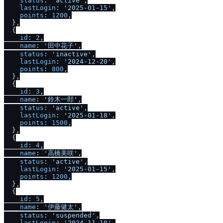
status
: 
'active'
,

lastLogin
: 
'2025-01-15'
,

points
: 
1200
,

  },

  {

id
: 
2
,

name
: 
'田中花子'
,

status
: 
'inactive'
,

lastLogin
: 
'2024-12-20'
,

points
: 
800
,

  },

  {

id
: 
3
,

name
: 
'鈴木一郎'
,

status
: 
'active'
,

lastLogin
: 
'2025-01-18'
,

points
: 
1500
,

  },

  {

id
: 
4
,

name
: 
'高橋美咲'
,

status
: 
'active'
,

lastLogin
: 
'2025-01-15'
,

points
: 
1200
,

  },

  {

id
: 
5
,

name
: 
'伊藤健太'
,

status
: 
'suspended'
,

lastLogin
: 
'2024-11-10'
,
