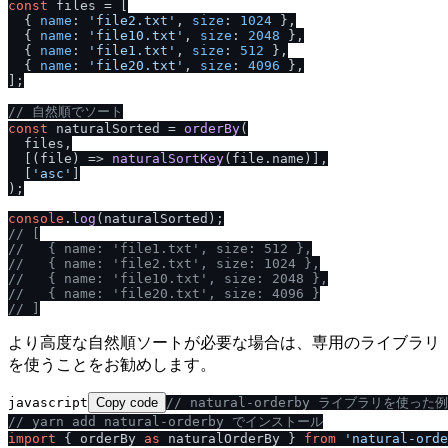
const
 files = [

  { 
name
: 
'file2.txt'
, 
size
: 
1024
 },

  { 
name
: 
'file10.txt'
, 
size
: 
2048
 },

  { 
name
: 
'file1.txt'
, 
size
: 
512
 },

  { 
name
: 
'file20.txt'
, 
size
: 
4096
 },

];

/
/
 自然順でソート
const
 naturalSorted = 
orderBy
(

  files,

  [
(
file
) =>
naturalSortKey
(file.
name
)],

  [
'asc'
]

);

console
.
log
/
/
 [
/
/
   { name: 'file1.txt', size: 512 },
/
/
   { name: 'file2.txt', size: 1024 },
/
/
   { name: 'file10.txt', size: 2048 },
/
/
   { name: 'file20.txt', size: 4096 }
/
/
 ]
より高度な自然順ソートが必要な場合は、専用のライブラリ
を使うことをお勧めします。
javascript
Copy code
/
/
 natural-orderby ライブラリを使った例
/
/
 yarn add natural-orderby でインストール
import
 { orderBy 
as
 naturalOrderBy } 
from
'natural-orde