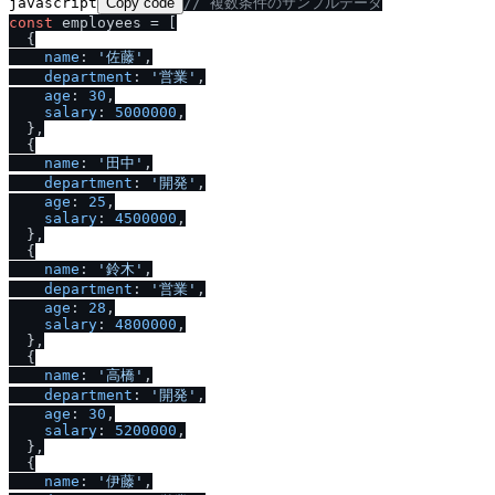
javascript
Copy code
/
/
 複数条件のサンプルデータ
const
 employees = [

  {

name
: 
'佐藤'
,

department
: 
'営業'
,

age
: 
30
,

salary
: 
5000000
,

  },

  {

name
: 
'田中'
,

department
: 
'開発'
,

age
: 
25
,

salary
: 
4500000
,

  },

  {

name
: 
'鈴木'
,

department
: 
'営業'
,

age
: 
28
,

salary
: 
4800000
,

  },

  {

name
: 
'高橋'
,

department
: 
'開発'
,

age
: 
30
,

salary
: 
5200000
,

  },

  {

name
: 
'伊藤'
,
