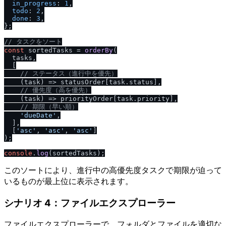
in_progress
: 
1
,

todo
: 
2
,

done
: 
3
,

};

/
/
 タスクをソート
const
 sortedTasks = 
orderBy
(

  tasks,

  [

/
/
 ステータス（進行中を優先）
(
task
) =>
 statusOrder[task.
status
],

/
/
 優先度（高を優先）
(
task
) =>
 priorityOrder[task.
priority
],

/
/
 期限（早い順）
'dueDate'
,

  ],

  [
'asc'
, 
'asc'
, 
'asc'
]

);

console
.
log
このソートにより、進行中の高優先度タスクで期限が迫って
いるものが最上位に表示されます。
シナリオ 4：ファイルエクスプローラー
ファイルエクスプローラーで、フォルダとファイルを適切な