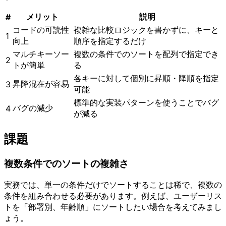
メリット
説明
#
コードの可読性
複雑な比較ロジックを書かずに、キーと
1
向上
順序を指定するだけ
マルチキーソー
複数の条件でのソートを配列で指定でき
2
トが簡単
る
各キーに対して個別に昇順・降順を指定
昇降混在が容易
3
可能
標準的な実装パターンを使うことでバグ
バグの減少
4
が減る
課題
複数条件でのソートの複雑さ
実務では、単一の条件だけでソートすることは稀で、複数の
条件を組み合わせる必要があります。例えば、ユーザーリス
トを「部署別、年齢順」にソートしたい場合を考えてみまし
ょう。