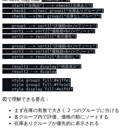
    start["全商品"] --> check1{在庫あり?}

    check1 -->|Yes| group1["在庫ありグループ"]

    check1 -->|No| group2["在庫なしグループ"]

    group1 --> sort1["評価順<br/>でソート"]

    sort1 --> sort2["価格順<br/>でソート"]

    sort2 --> result1["表示優先"]

    group2 --> sort3["評価順<br/>でソート"]

    sort3 --> sort4["価格順<br/>でソート"]

    sort4 --> result2["表示後回し"]

    result1 --> display["画面表示"]

    result2 --> display

    style group1 fill:#e1ffe1

    style group2 fill:#ffe1e1

図で理解できる要点：
まず在庫の有無で大きく 2 つのグループに分ける
各グループ内で評価、価格の順にソートする
在庫ありグループが優先的に表示される