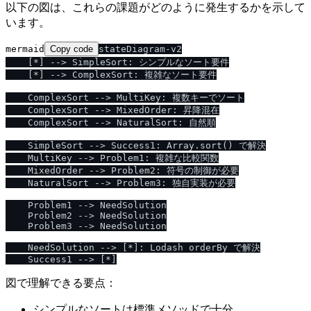
以下の図は、これらの課題がどのように発生するかを示して
います。
mermaid
Copy code
stateDiagram-v2

    [*] --> SimpleSort: シンプルなソート要件

    [*] --> ComplexSort: 複雑なソート要件

    ComplexSort --> MultiKey: 複数キーでソート

    ComplexSort --> MixedOrder: 昇降混在

    ComplexSort --> NaturalSort: 自然順

    SimpleSort --> Success1: Array.sort() で解決

    MultiKey --> Problem1: 複雑な比較関数

    MixedOrder --> Problem2: 符号の制御が必要

    NaturalSort --> Problem3: 独自実装が必要

    Problem1 --> NeedSolution

    Problem2 --> NeedSolution

    Problem3 --> NeedSolution

    NeedSolution --> [*]: Lodash orderBy で解決

図で理解できる要点：
シンプルなソートは標準メソッドで十分