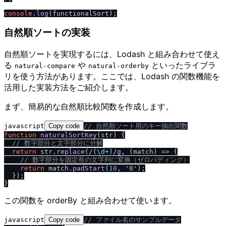
console
.
log
自然順ソートの実装
自然順ソートを実現するには、Lodash と組み合わせて使え
る
や
といったライブラ
natural-compare
natural-orderby
リを使う方法があります。ここでは、Lodash の関数機能を
活用した実装方法をご紹介します。
まず、簡易的な自然順比較関数を作成します。
javascript
Copy code
/
/
 自然順ソート用のキー抽出関数
function
naturalSortKey
(
str
) {

/
/
 数字部分と文字部分に分解
return
 str.
replace
(
/
(\d+)
/
g
, 
(
match
) =>
 {

/
/
 数字部分を固定長の文字列に変換（ゼロパディング）
return
 match.
padStart
(
10
, 
'0'
);

  });

この関数を orderBy と組み合わせて使います。
javascript
Copy code
/
/
 ファイル名のサンプルデータ