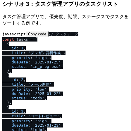
シナリオ 3：タスク管理アプリのタスクリスト
タスク管理アプリで、優先度、期限、ステータスでタスクを
ソートする例です。
javascript
Copy code
/
/
 タスクデータ
const
 tasks = [

  {

id
: 
1
,

title
: 
'プレゼン資料作成'
,

priority
: 
'high'
,

dueDate
: 
'2025-01-25'
,

status
: 
'in_progress'
,

  },

  {

id
: 
2
,

title
: 
'メール返信'
,

priority
: 
'low'
,

dueDate
: 
'2025-01-22'
,

status
: 
'todo'
,

  },

  {

id
: 
3
,

title
: 
'コードレビュー'
,

priority
: 
'high'
,

dueDate
: 
'2025-01-23'
,

status
: 
'todo'
,
