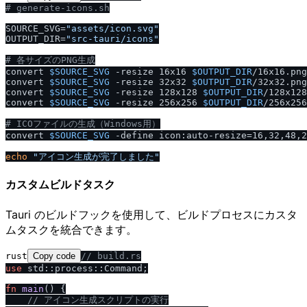
# generate-icons.sh
SOURCE_SVG=
"assets
/
icon.svg"
OUTPUT_DIR=
"src-tauri
/
icons"
# 各サイズのPNG生成
convert 
$SOURCE_SVG
 -resize 16x16 
$OUTPUT_DIR
/16x16.png

convert 
$SOURCE_SVG
 -resize 32x32 
$OUTPUT_DIR
/32x32.png

convert 
$SOURCE_SVG
 -resize 128x128 
$OUTPUT_DIR
/128x128
convert 
$SOURCE_SVG
 -resize 256x256 
$OUTPUT_DIR
/256x256
# ICOファイルの生成（Windows用）
convert 
$SOURCE_SVG
 -define icon:auto-resize=16,32,48,2
echo
"アイコン生成が完了しました"
カスタムビルドタスク
Tauri のビルドフックを使用して、ビルドプロセスにカスタ
ムタスクを統合できます。
rust
Copy code
/
/
 build.rs
use
 std::process::Command;

fn
main
() {

/
/
 アイコン生成スクリプトの実行