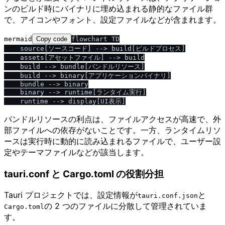
ンのビルド時にバイナリに埋め込まれる静的なファイル群
で、アイコンやフォント、設定ファイルなどが含まれます。
mermaid
Copy code
flowchart TD

    source[ソースコード] --> build[ビルドプロセス]

    assets[アセットファイル] --> build

    build --> bundle[バンドルリソース]

    build --> binary[アプリケーションバイナリ]

    bundle --> binary

    binary --> runtime[ランタイム実行]

バンドルリソースの利点は、ファイルアクセスが高速で、外
部ファイルへの依存がないことです。一方、ランタイムリソ
ースは実行時に動的に読み込まれるファイルで、ユーザー設
定やテーマファイルなどが該当します。
tauri.conf と Cargo.toml の役割分担
Tauri プロジェクトでは、設定情報が
と
tauri.conf.json
の 2 つのファイルに分散して管理されていま
Cargo.toml
す。