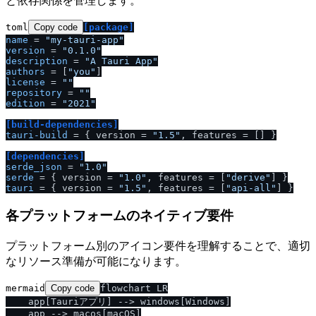
と依存関係を管理します。
toml
Copy code
[package]
name
 = 
"my-tauri-app"
version
 = 
"0.1.0"
description
 = 
"A Tauri App"
authors
 = [
"you"
license
 = 
""
repository
 = 
""
edition
 = 
"2021"
[build-dependencies]
tauri-build
 = { version = 
"1.5"
, features = [] }

[dependencies]
serde_json
 = 
"1.0"
serde
 = { version = 
"1.0"
, features = [
"derive"
tauri
 = { version = 
"1.5"
, features = [
"api-all"
各プラットフォームのネイティブ要件
プラットフォーム別のアイコン要件を理解することで、適切
なリソース準備が可能になります。
mermaid
Copy code
flowchart LR

    app[Tauriアプリ] --> windows[Windows]

    app --> macos[macOS]
