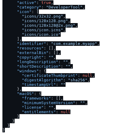
"active"
:
true
,
"category"
:
"DeveloperTool"
,
"icon"
:
[
"icons
/
32x32.png"
,
"icons
/
128x128.png"
,
"icons
/
128x128@2x.png"
,
"icons
/
icon.icns"
,
"icons
/
icon.ico"
]
,
"identifier"
:
"com.example.myapp"
,
"resources"
:
[
]
,
"externalBin"
:
[
]
,
"copyright"
:
""
,
"longDescription"
:
""
,
"shortDescription"
:
""
,
"windows"
:
{
"certificateThumbprint"
:
null
,
"digestAlgorithm"
:
"sha256"
,
"timestampUrl"
:
""
}
,
"macOS"
:
{
"frameworks"
:
[
]
,
"minimumSystemVersion"
:
""
,
"license"
:
""
,
"entitlements"
:
null
}
}
}
}