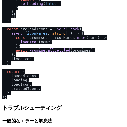
setLoading
(
false
);

      }

    },

    []

  );

const
 preloadIcons = 
useCallback
(

async
 (
iconNames
: 
string
[]) => {

const
 promises = iconNames.
map
(
(
name
) =>
loadIcon
(name)

      );

await
Promise
.
allSettled
(promises);

    },

    [loadIcon]

  );

return
 {

    loadedIcons,

    loading,

    loadIcon,

    preloadIcons,

  };

トラブルシューティング
一般的なエラーと解決法