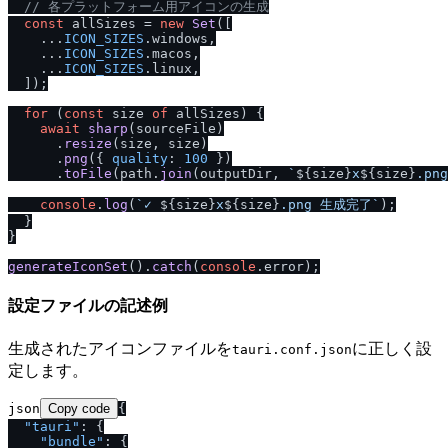
/
/
 各プラットフォーム用アイコンの生成
const
 allSizes = 
new
Set
([

    ...
ICON_SIZES
.
windows
,

    ...
ICON_SIZES
.
macos
,

    ...
ICON_SIZES
.
linux
,

  ]);

for
 (
const
 size 
of
 allSizes) {

await
sharp
(sourceFile)

      .
resize
(size, size)

      .
png
({ 
quality
: 
100
 })

      .
toFile
(path.
join
(outputDir, 
`
${size}
x
${size}
.png
console
.
log
(
`✓ 
${size}
x
${size}
.png 生成完了`
);

  }

}

generateIconSet
().
catch
(
console
.
error
設定ファイルの記述例
生成されたアイコンファイルを
に正しく設
tauri.conf.json
定します。
json
Copy code
{
"tauri"
:
{
"bundle"
:
{