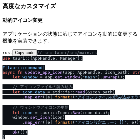
高度なカスタマイズ
動的アイコン変更
アプリケーションの状態に応じてアイコンを動的に変更する
機能を実装できます。
rust
Copy code
/
/
 src-tauri
/
src
/
main.rs
use
 tauri::{AppHandle, Manager};

#[tauri::command]
async
fn
update_app_icon
(app: AppHandle, icon_path: 
Str
let
window
 = app.
get_window
(
"main"
).
unwrap
();

/
/
 アイコンファイルの読み込み
let
icon_data
 = std::fs::
read
(&icon_path)

        .
map_err
(|e| 
format!
(
"アイコンファイルの読み込みエラー
/
/
 ウィンドウアイコンの更新
let
icon
 = tauri::Icon::
Raw
(icon_data);

    window.
set_icon
(icon)

        .
map_err
(|e| 
format!
(
"アイコン設定エラー: {}"
, e))?
Ok
(())

}
