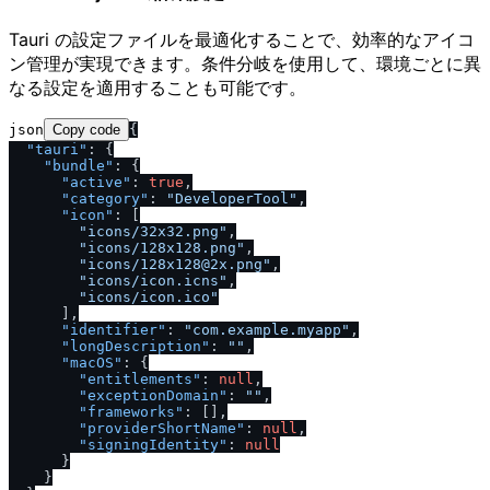
Tauri の設定ファイルを最適化することで、効率的なアイコ
ン管理が実現できます。条件分岐を使用して、環境ごとに異
なる設定を適用することも可能です。
json
Copy code
{
"tauri"
:
{
"bundle"
:
{
"active"
:
true
,
"category"
:
"DeveloperTool"
,
"icon"
:
[
"icons
/
32x32.png"
,
"icons
/
128x128.png"
,
"icons
/
128x128@2x.png"
,
"icons
/
icon.icns"
,
"icons
/
icon.ico"
]
,
"identifier"
:
"com.example.myapp"
,
"longDescription"
:
""
,
"macOS"
:
{
"entitlements"
:
null
,
"exceptionDomain"
:
""
,
"frameworks"
:
[
]
,
"providerShortName"
:
null
,
"signingIdentity"
:
null
}
}