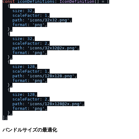
const
iconDefinitions
: 
IconDefinition
[] = [

  {

size
: 
32
,

scaleFactor
: 
1
,

path
: 
'icons
/
32x32.png'
,

format
: 
'png'
,

  },

  {

size
: 
32
,

scaleFactor
: 
2
,

path
: 
'icons
/
32x32@2x.png'
,

format
: 
'png'
,

  },

  {

size
: 
128
,

scaleFactor
: 
1
,

path
: 
'icons
/
128x128.png'
,

format
: 
'png'
,

  },

  {

size
: 
128
,

scaleFactor
: 
2
,

path
: 
'icons
/
128x128@2x.png'
,

format
: 
'png'
,

  },

バンドルサイズの最適化