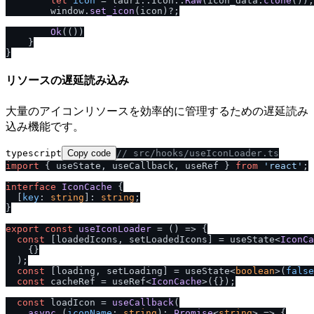
let
icon
 = tauri::Icon::
Raw
(icon_data.
clone
());

        window.
set_icon
(icon)?;

Ok
(())

    }

リソースの遅延読み込み
大量のアイコンリソースを効率的に管理するための遅延読み
込み機能です。
typescript
Copy code
/
/
 src
/
hooks
/
useIconLoader.ts
import
 { useState, useCallback, useRef } 
from
'react'
;

interface
IconCache
 {

  [
key
: 
string
]: 
string
;

}

export
const
useIconLoader
 = (
) => {

const
 [loadedIcons, setLoadedIcons] = useState<
IconCa
    {}

  );

const
 [loading, setLoading] = useState<
boolean
>(
false
const
 cacheRef = useRef<
IconCache
>({});

const
 loadIcon = 
useCallback
(

async
 (
iconName
: 
string
): 
Promise
<
string
> => {
