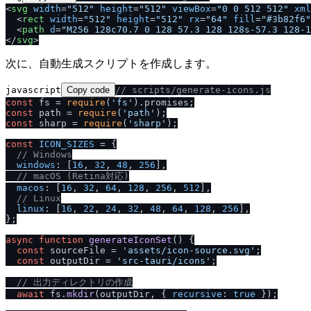
<
svg
width
=
"512"
height
=
"512"
viewBox
=
"0 0 512 512"
xml
<
rect
width
=
"512"
height
=
"512"
rx
=
"64"
fill
=
"#3b82f6"
<
path
d
=
"M256 128c70.7 0 128 57.3 128 128s-57.3 128-1
<
/
svg
>
次に、自動生成スクリプトを作成します。
javascript
Copy code
/
/
 scripts
/
generate-icons.js
const
 fs = 
require
(
'fs'
).
promises
const
 path = 
require
(
'path'
const
 sharp = 
require
(
'sharp'
);

const
ICON_SIZES
 = {

/
/
 Windows
windows
: [
16
, 
32
, 
48
, 
256
],

/
/
 macOS (Retina対応)
macos
: [
16
, 
32
, 
64
, 
128
, 
256
, 
512
],

/
/
 Linux
linux
: [
16
, 
22
, 
24
, 
32
, 
48
, 
64
, 
128
, 
256
],

};

async
function
generateIconSet
(
) {

const
 sourceFile = 
'assets
/
icon-source.svg'
;

const
 outputDir = 
'src-tauri
/
icons'
;

/
/
 出力ディレクトリの作成
await
 fs.
mkdir
(outputDir, { 
recursive
: 
true
 });
