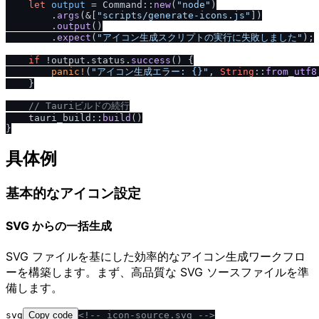
let
output
 = Command::
new
(
"node"
)

        .
args
(&[
"scripts
/
generate-icons.js"
])

        .
output
()

        .
expect
(
"アイコン生成スクリプトの実行に失敗しました"
);

if
 !output.status.
success
() {

panic!
(
"アイコン生成エラー: {}"
, 
String
::
from_utf8
    }

/
/
 Tauriビルドの続行
    tauri_build::
build
()

具体例
基本的なアイコン設定
SVG からの一括生成
SVG ファイルを基にした効率的なアイコン生成ワークフロ
ーを構築します。まず、高品質な SVG ソースファイルを準
備します。
svg
Copy code
<!-- icon-source.svg -->