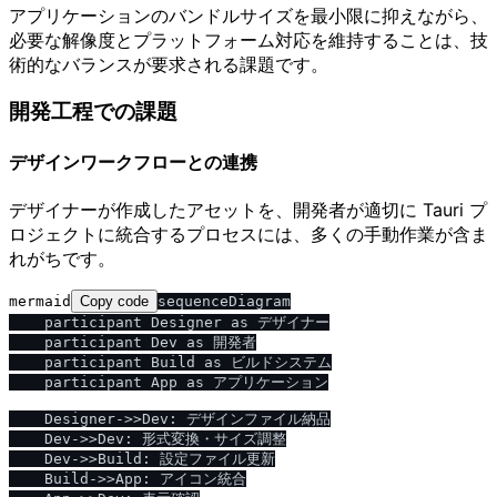
アプリケーションのバンドルサイズを最小限に抑えながら、
必要な解像度とプラットフォーム対応を維持することは、技
術的なバランスが要求される課題です。
開発工程での課題
デザインワークフローとの連携
デザイナーが作成したアセットを、開発者が適切に Tauri プ
ロジェクトに統合するプロセスには、多くの手動作業が含ま
れがちです。
mermaid
Copy code
sequenceDiagram

    participant Designer as デザイナー

    participant Dev as 開発者

    participant Build as ビルドシステム

    participant App as アプリケーション

    Designer->>Dev: デザインファイル納品

    Dev->>Dev: 形式変換・サイズ調整

    Dev->>Build: 設定ファイル更新

    Build->>App: アイコン統合
