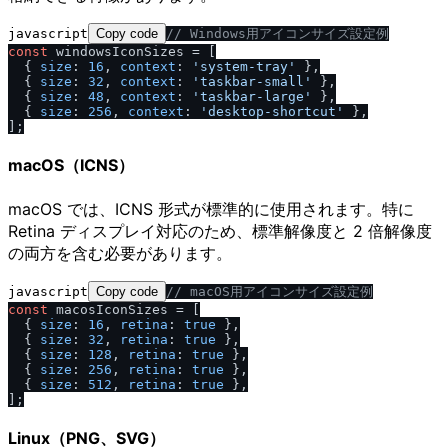
javascript
Copy code
/
/
 Windows用アイコンサイズ設定例
const
 windowsIconSizes = [

  { 
size
: 
16
, 
context
: 
'system-tray'
 },

  { 
size
: 
32
, 
context
: 
'taskbar-small'
 },

  { 
size
: 
48
, 
context
: 
'taskbar-large'
 },

  { 
size
: 
256
, 
context
: 
'desktop-shortcut'
 },

macOS（ICNS）
macOS では、ICNS 形式が標準的に使用されます。特に
Retina ディスプレイ対応のため、標準解像度と 2 倍解像度
の両方を含む必要があります。
javascript
Copy code
/
/
 macOS用アイコンサイズ設定例
const
 macosIconSizes = [

  { 
size
: 
16
, 
retina
: 
true
 },

  { 
size
: 
32
, 
retina
: 
true
 },

  { 
size
: 
128
, 
retina
: 
true
 },

  { 
size
: 
256
, 
retina
: 
true
 },

  { 
size
: 
512
, 
retina
: 
true
 },

Linux（PNG、SVG）