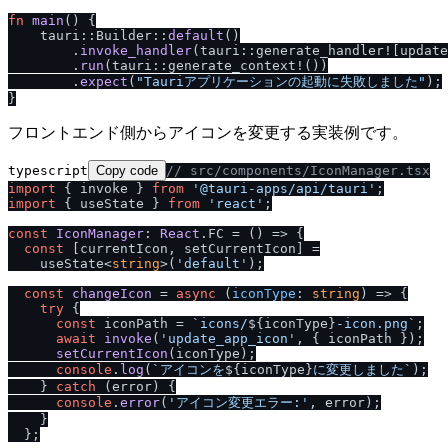
fn
main
() {

    tauri::Builder::
default
()

        .
invoke_handler
(tauri::generate_handler![update
        .
run
(tauri::generate_context!())

        .
expect
(
"Tauriアプリケーションの起動に失敗しました"
);

フロントエンド側からアイコンを変更する実装例です。
typescript
Copy code
/
/
 src
/
components
/
IconManager.tsx
import
 { invoke } 
from
'@tauri-apps
/
api
/
tauri'
import
 { useState } 
from
'react'
;

const
IconManager
: 
React
.
FC
 = 
() =>
 {

const
 [currentIcon, setCurrentIcon] =

    useState<
string
>(
'default'
);

const
changeIcon
 = 
async
 (
iconType
: 
string
) => {

try
 {

const
 iconPath = 
`icons
/
${iconType}
-icon.png`
;

await
invoke
(
'update_app_icon'
, { iconPath });

setCurrentIcon
(iconType);

console
.
log
(
`アイコンを
${iconType}
に変更しました`
);

    } 
catch
 (error) {

console
.
error
(
'アイコン変更エラー:'
, error);

    }

  };
