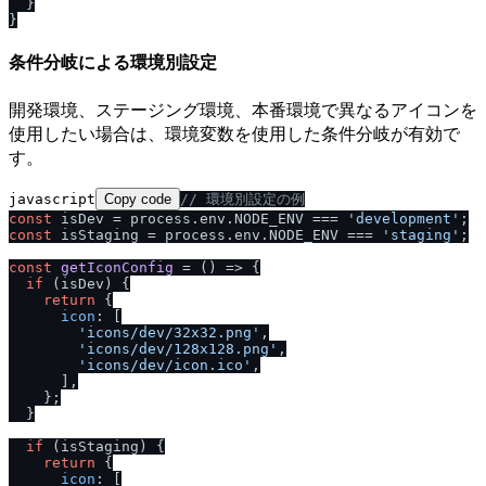
}
}
条件分岐による環境別設定
開発環境、ステージング環境、本番環境で異なるアイコンを
使用したい場合は、環境変数を使用した条件分岐が有効で
す。
javascript
Copy code
/
/
 環境別設定の例
const
 isDev = process.
env
.
NODE_ENV
 === 
'development'
const
 isStaging = process.
env
.
NODE_ENV
 === 
'staging'
;

const
getIconConfig
 = (
) => {

if
 (isDev) {

return
 {

icon
: [

'icons
/
dev
/
32x32.png'
,

'icons
/
dev
/
128x128.png'
,

'icons
/
dev
/
icon.ico'
,

      ],

    };

  }

if
 (isStaging) {

return
 {

icon
: [
