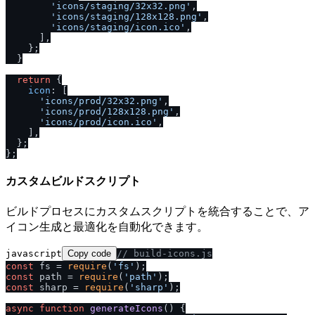
'icons
/
staging
/
32x32.png'
,

'icons
/
staging
/
128x128.png'
,

'icons
/
staging
/
icon.ico'
,

      ],

    };

  }

return
 {

icon
: [

'icons
/
prod
/
32x32.png'
,

'icons
/
prod
/
128x128.png'
,

'icons
/
prod
/
icon.ico'
,

    ],

  };

カスタムビルドスクリプト
ビルドプロセスにカスタムスクリプトを統合することで、ア
イコン生成と最適化を自動化できます。
javascript
Copy code
/
/
 build-icons.js
const
 fs = 
require
(
'fs'
const
 path = 
require
(
'path'
const
 sharp = 
require
(
'sharp'
);

async
function
generateIcons
(
) {
