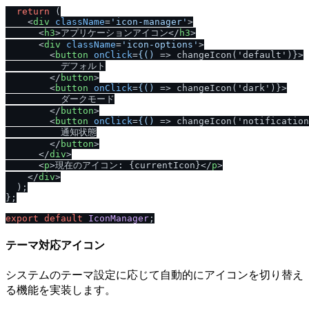
return
 (

<
div
className
=
'icon-manager'
>
<
h3
>
アプリケーションアイコン
</
h3
>
<
div
className
=
'icon-options'
>
<
button
onClick
=
{()
 =>
 changeIcon('default')}>

          デフォルト

</
button
>
<
button
onClick
=
{()
 =>
 changeIcon('dark')}>

          ダークモード

</
button
>
<
button
onClick
=
{()
 =>
 changeIcon('notification
          通知状態

</
button
>
</
div
>
<
p
>
現在のアイコン: {currentIcon}
</
p
>
</
div
>
  );

};

export
default
IconManager
テーマ対応アイコン
システムのテーマ設定に応じて自動的にアイコンを切り替え
る機能を実装します。