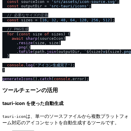
const
 sourceIcon = 
'src
/
assets
/
icon-source.svg'
;

const
 outputDir = 
'src-tauri
/
icons'
;

/
/
 必要なサイズの定義
const
 sizes = [
16
, 
32
, 
48
, 
64
, 
128
, 
256
, 
512
];

/
/
 PNG生成
for
 (
const
 size 
of
 sizes) {

await
sharp
(sourceIcon)

      .
resize
(size, size)

      .
png
()

      .
toFile
(path.
join
(outputDir, 
`
${size}
x
${size}
.png
  }

console
.
log
(
'アイコン生成完了'
);

}

generateIcons
().
catch
(
console
.
error
ツールチェーンの活用
tauri-icon を使った自動生成
は、単一のソースファイルから複数プラットフォ
tauri-icon
ーム対応のアイコンセットを自動生成するツールです。