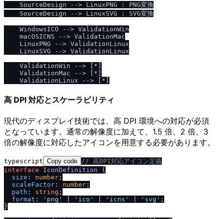
    SourceDesign --> LinuxPNG : PNG変換

    SourceDesign --> LinuxSVG : SVG変換

    WindowsICO --> ValidationWin

    macOSICNS --> ValidationMac

    LinuxPNG --> ValidationLinux

    LinuxSVG --> ValidationLinux

    ValidationWin --> [*]

    ValidationMac --> [*]

高 DPI 対応とスケーラビリティ
現代のディスプレイ技術では、高 DPI 環境への対応が必須
となっています。通常の解像度に加えて、1.5 倍、2 倍、3
倍の解像度に対応したアイコンを用意する必要があります。
typescript
Copy code
/
/
 高DPI対応アイコン定義
interface
IconDefinition
 {

size
: 
number
;

scaleFactor
: 
number
;

path
: 
string
;

format
: 
'png'
 | 
'ico'
 | 
'icns'
 | 
'svg'
;

}
