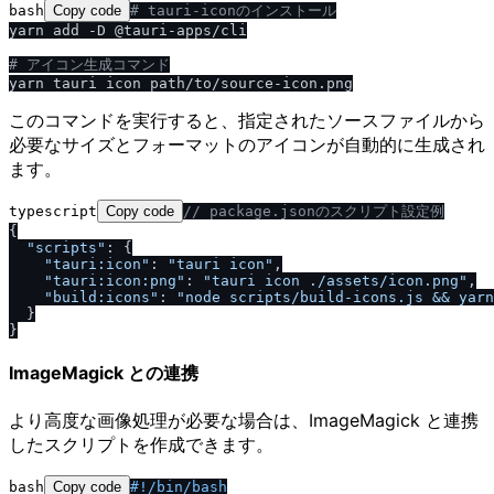
bash
Copy code
# tauri-iconのインストール
yarn add -D @tauri-apps/cli

# アイコン生成コマンド
このコマンドを実行すると、指定されたソースファイルから
必要なサイズとフォーマットのアイコンが自動的に生成され
ます。
typescript
Copy code
/
/
 package.jsonのスクリプト設定例
{

"scripts"
: {

"tauri:icon"
: 
"tauri icon"
,

"tauri:icon:png"
: 
"tauri icon .
/
assets
/
icon.png"
,

"build:icons"
: 
"node scripts
/
build-icons.js && yarn
  }

ImageMagick との連携
より高度な画像処理が必要な場合は、ImageMagick と連携
したスクリプトを作成できます。
bash
Copy code
#!
/
bin
/
bash