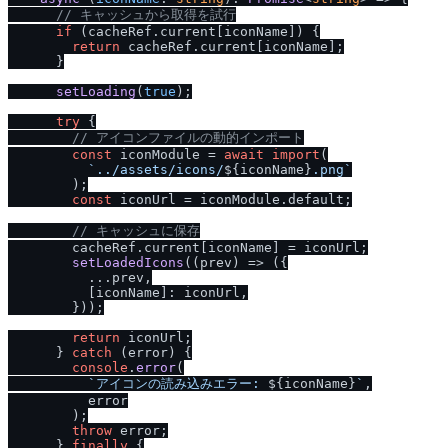
/
/
 キャッシュから取得を試行
if
 (cacheRef.
current
[iconName]) {

return
 cacheRef.
current
[iconName];

      }

setLoading
(
true
);

try
 {

/
/
 アイコンファイルの動的インポート
const
 iconModule = 
await
import
(

`..
/
assets
/
icons
/
${iconName}
.png`
        );

const
 iconUrl = iconModule.
default
;

/
/
 キャッシュに保存
        cacheRef.
current
[iconName] = iconUrl;

setLoadedIcons
(
(
prev
) =>
 ({

          ...prev,

          [iconName]: iconUrl,

        }));

return
 iconUrl;

      } 
catch
 (error) {

console
.
error
(

`アイコンの読み込みエラー: 
${iconName}
`
,

          error

        );

throw
 error;

      } 
finally
 {
