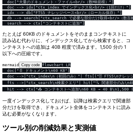
  doc["大量のドキュメント・ファイル<br/>（数MB規模）"]

  doc --> idx["ctx_index でインデックス化<br/>（1回だけ）"]

  idx --> db["FTS5 ナレッジベース<br/>（ローカル保存）"]

  db --> search["ctx_search で必要な部分だけ取得<br/>（数百B
たとえば 60KB のドキュメントをそのままコンテキストに
読み込む代わりに、インデックス化してから検索すると、コ
ンテキストへの追加は 40B 程度で済みます。1,500 分の 1
以下への圧縮です。
mermaid
Copy code
flowchart LR

  doc["📄 ドキュメント\n60 KB"]

  doc -->|"ctx_index\n（初回のみ）"| fts[("🗄️ FTS5\nナ
  fts -->|"ctx_search\n検索クエリ"| hit["🔍 関連部分のみ\n40
一度インデックス化しておけば、以降は検索クエリで関連部
分だけを取得でき、ドキュメント全体をコンテキストに読み
込む必要がなくなります。
ツール別の削減効果と実測値