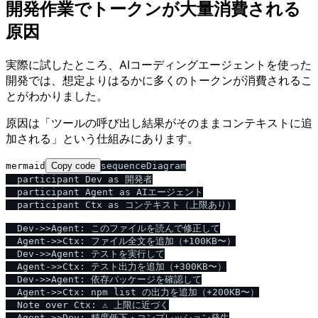
開発作業でトークンが大量消費される
原因
実際に試したところ、AIコーディングエージェントを使った
開発では、想定よりはるかに多くのトークンが消費されるこ
とがわかりました。
原因は「ツールの呼び出し結果がそのままコンテキストに追
加される」という仕組みにあります。
mermaid
Copy code
sequenceDiagram

  participant Dev as 開発者

  participant Agent as AIエージェント

  participant Ctx as コンテキスト（上限あり）

  Dev->>Agent: このファイルを読んで修正して

  Agent->>Ctx: ファイル全文を追加（+100KB〜）

  Dev->>Agent: テストを実行して

  Agent->>Ctx: テスト出力を追加（+300KB〜）

  Dev->>Agent: 依存パッケージを確認して

  Agent->>Ctx: npm list の出力を追加（+200KB〜）

  Note over Ctx: ⚠️ 上限に近づく
