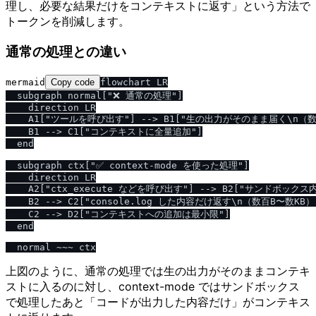
理し、必要な結果だけをコンテキストに返す」という方法で
トークンを削減します。
通常の処理との違い
mermaid
Copy code
flowchart LR

  subgraph normal["❌ 通常の処理"]

    direction LR

    A1["ツールを呼び出す"] --> B1["生の出力がそのまま届く\n（数百
    B1 --> C1["コンテキストに全量追加"]

  end

  subgraph ctx["✅ context-mode を使った処理"]

    direction LR

    A2["ctx_execute などを呼び出す"] --> B2["サンドボックス
    B2 --> C2["console.log した内容だけ返す\n（数百B〜数KB）"
    C2 --> D2["コンテキストへの追加は最小限"]

  end

上図のように、通常の処理では生の出力がそのままコンテキ
ストに入るのに対し、context-mode ではサンドボックス
で処理したあと「コードが出力した内容だけ」がコンテキス