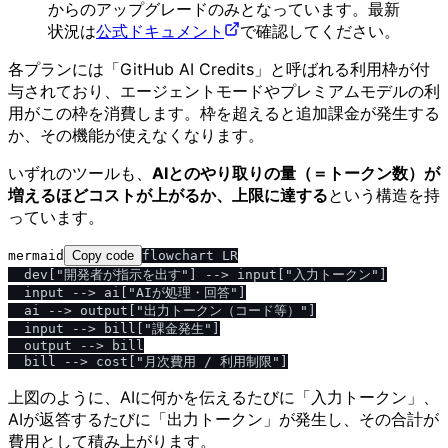
からのアップグレードのみとなっています。最新
状況は
公式ドキュメント
で確認してください。
各プランには「GitHub AI Credits」と呼ばれる利用枠が付
与されており、エージェントモードやプレミアムモデルの利
用がこの枠を消費します。枠を超えると追加課金が発生する
か、その機能が使えなくなります。
いずれのツールも、
AIとのやり取りの量（＝トークン数）が
増えるほどコストが上がるか、上限に達する
という構造を持
っています。
mermaid
Copy code
flowchart LR

  dev["開発者が指示を出す"] --> input["入力トークン"]

  input --> ai["AIが処理・回答"]

  ai --> output["出力トークン（コード等）"]

  input --> bill["課金発生"]

  output --> bill

上図のように、AIに何かを伝えるたびに「入力トークン」、
AIが返答するたびに「出力トークン」が発生し、その合計が
費用として積み上がります。