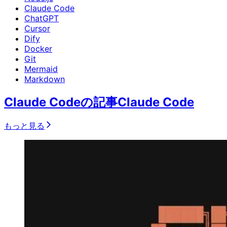
Claude Code
ChatGPT
Cursor
Dify
Docker
Git
Mermaid
Markdown
Claude Codeの記事
Claude Code
もっと見る