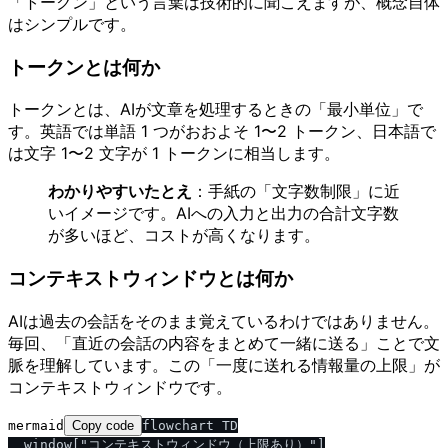
「トークン」という言葉は技術的に聞こえますが、概念自体
はシンプルです。
トークンとは何か
トークンとは、AIが文章を処理するときの「最小単位」で
す。英語では単語 1 つがおおよそ 1〜2 トークン、日本語で
は文字 1〜2 文字が 1 トークンに相当します。
わかりやすいたとえ
：手紙の「文字数制限」に近
いイメージです。AIへの入力と出力の合計文字数
が多いほど、コストが高くなります。
コンテキストウィンドウとは何か
AIは過去の会話をそのまま覚えているわけではありません。
毎回、「直近の会話の内容をまとめて一緒に送る」ことで文
脈を理解しています。この「一度に送れる情報量の上限」が
コンテキストウィンドウです。
mermaid
Copy code
flowchart TD

  window["コンテキストウィンドウ（上限あり）"]
