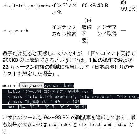
約
インデック
60 KB
40 B
ctx_fetch_and_index
99.9%
ス化
（再
インデック
取得
オンデマ
—
ctx_search
スから検索
不
ンド取得
要）
数字だけ見ると実感しにくいですが、1 回のコマンド実行で
900KB 以上節約できるということは、
1 回の操作でおよそ
22 万トークン前後の削減
に相当します（日本語混じりのテ
キストを想定した場合）。
mermaid
Copy code
xychart-beta

  title "ツール別 コンテキスト削減率（%）"

  x-axis ["ctx_batch_execute", "ctx_execute", "ctx_exec
  y-axis "削減率（%）" 90 --> 100

いずれのツールも 94〜99.9% の削減率を達成しており、最
も効果が大きいのは
と
で
ctx_index
ctx_fetch_and_index
す。