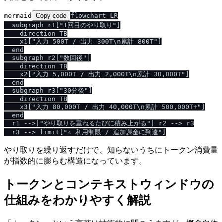
mermaid
Copy code
flowchart LR

  subgraph r1["1回目のやり取り"]

    direction TB

    x1["入力 500T / 出力 300T\n累計 800T"]

  end

  subgraph r2["数回後"]

    direction TB

    x2["入力 5,000T / 出力 2,000T\n累計 30,000T"]

  end

  subgraph r3["30分後"]

    direction TB

    x3["入力 80,000T / 出力 40,000T\n累計 500,000T+"]

  end

  r1 -->|"やり取りを重ねるたびに積み上がる"| r2 --> r3

やり取りを繰り返すだけで、知らないうちにトークン消費量
が指数的に膨らむ構造になっています。
トークンとコンテキストウィンドウの
仕組みをわかりやすく解説