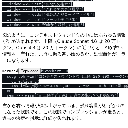
  window --> inst["あなたの指示"]

  window --> hist["これまでの会話履歴"]

  window --> code["読み込んだコードファイル"]

  window --> tool["ツールの実行結果"]

図のように、コンテキストウィンドウの中にはあらゆる情報
が詰め込まれます。上限（Claude Sonnet 4.6 は 20 万トー
クン、Opus 4.8 は 20 万トークン）に近づくと、AIが古い
情報を「忘れた」ように振る舞い始めるか、処理自体がエラ
ーになります。
mermaid
Copy code
flowchart LR

  subgraph win["コンテキストウィンドウ（上限 200,000 トークン）
    direction LR

    inst["📝 指示・ルール\n10,000 T / 5%"] --> hist["💬 会
  end

左から右へ情報が積み上がっていき、残り容量がわずか 5%
になった状態です。この状態でコンプレッションが走ると、
過去の決定や指示の詳細が失われます。