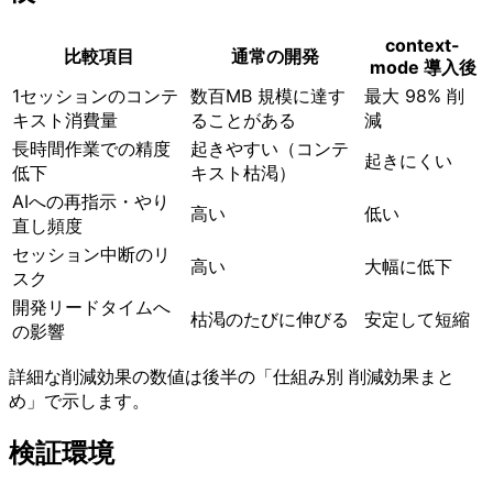
context-
比較項目
通常の開発
mode 導入後
1セッションのコンテ
数百MB 規模に達す
最大 98% 削
キスト消費量
ることがある
減
長時間作業での精度
起きやすい（コンテ
起きにくい
低下
キスト枯渇）
AIへの再指示・やり
高い
低い
直し頻度
セッション中断のリ
高い
大幅に低下
スク
開発リードタイムへ
枯渇のたびに伸びる
安定して短縮
の影響
詳細な削減効果の数値は後半の「仕組み別 削減効果まと
め」で示します。
検証環境