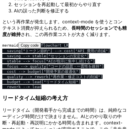
セッションを再起動して最初からやり直す
AIの誤った判断を修正する
という再作業が発生します。context-mode を使うとコン
テキスト消費が抑えられるため、
長時間のセッションでも精
度が維持
され、この再作業コストが大きく減ります。
mermaid
Copy code
flowchart LR

  saving["トークン節約"] --> cost["API 費用の削減"]

  saving --> stable["セッションの安定化"]

  stable --> focus["AIが指示に集中し続ける"]

  focus --> quality["コードの品質・一貫性を維持"]

  cost --> budget["開発予算の最適化"]

  quality --> rework["再作業・修正コストの削減"]

  budget --> lead["リードタイム短縮"]

リードタイム短縮の考え方
リードタイム（開発着手から完成までの時間）は、純粋なコ
ーディング時間だけで決まりません。AIとのやり取りの中
断・再起動・再説明にかかる時間も含まれます。context-