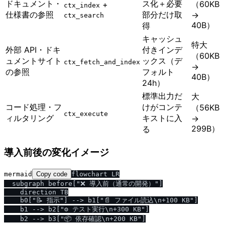
ドキュメント・
ス化＋必要
（60KB
+
ctx_index
仕様書の参照
部分だけ取
→
ctx_search
40B）
得
キャッシュ
特大
外部 API・ドキ
付きインデ
（60KB
ュメントサイト
ックス（デ
ctx_fetch_and_index
→
の参照
フォルト
40B）
24h）
標準出力だ
大
コード処理・フ
けがコンテ
（56KB
ctx_execute
ィルタリング
キストに入
→
299B）
る
導入前後の変化イメージ
mermaid
Copy code
flowchart LR

  subgraph before["❌ 導入前（通常の開発）"]

    direction TB

    b0["📝 指示"] --> b1["📄 ファイル読込\n+100 KB"]

    b1 --> b2["⚙️ テスト実行\n+300 KB"]

    b2 --> b3["📦 依存確認\n+200 KB"]
