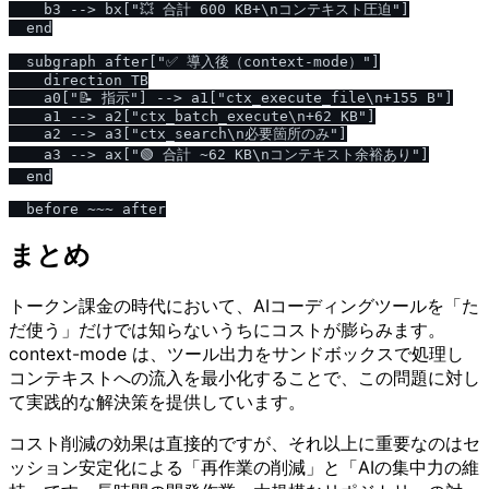
    b3 --> bx["💥 合計 600 KB+\nコンテキスト圧迫"]

  end

  subgraph after["✅ 導入後（context-mode）"]

    direction TB

    a0["📝 指示"] --> a1["ctx_execute_file\n+155 B"]

    a1 --> a2["ctx_batch_execute\n+62 KB"]

    a2 --> a3["ctx_search\n必要箇所のみ"]

    a3 --> ax["🟢 合計 ~62 KB\nコンテキスト余裕あり"]

  end

まとめ
トークン課金の時代において、AIコーディングツールを「た
だ使う」だけでは知らないうちにコストが膨らみます。
context-mode は、ツール出力をサンドボックスで処理し
コンテキストへの流入を最小化することで、この問題に対し
て実践的な解決策を提供しています。
コスト削減の効果は直接的ですが、それ以上に重要なのはセ
ッション安定化による「再作業の削減」と「AIの集中力の維