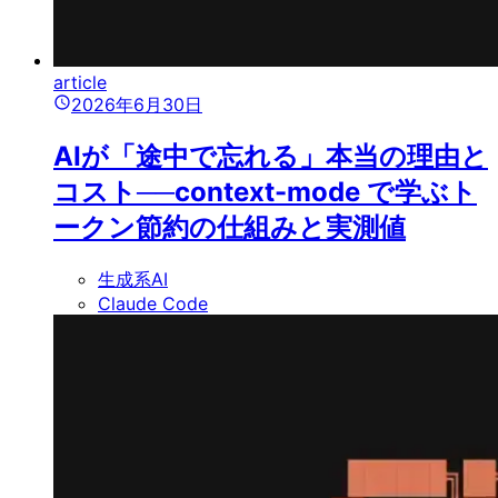
article
2026年6月30日
AIが「途中で忘れる」本当の理由と
コスト──context-mode で学ぶト
ークン節約の仕組みと実測値
生成系AI
Claude Code