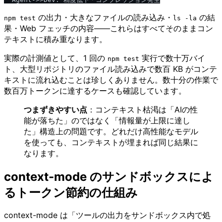
の出力・大きなファイルの読み込み・
の結
npm test
ls -la
果・Web フェッチの内容——これらはすべてそのままコン
テキストに積み重なります。
実際の計測値として、1 回の
実行で数十万バイ
npm test
ト、大型リポジトリのファイル読み込みで数百 KB がコンテ
キストに流れ込むことは珍しくありません。数十分の作業で
数百万トークンに達するケースも確認しています。
つまずきやすい点
：コンテキスト枯渇は「AIの性
能が落ちた」のではなく「情報量が上限に達し
た」構造上の問題です。どれだけ高性能なモデル
を使っても、コンテキストが埋まれば同じ結果に
なります。
context-mode のサンドボックスによ
るトークン節約の仕組み
context-mode は「ツールの出力をサンドボックス内で処