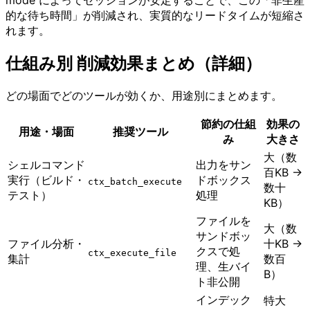
mode によってセッションが安定することで、この「非生産
的な待ち時間」が削減され、実質的なリードタイムが短縮さ
れます。
仕組み別 削減効果まとめ（詳細）
どの場面でどのツールが効くか、用途別にまとめます。
節約の仕組
効果の
用途・場面
推奨ツール
み
大きさ
大（数
シェルコマンド
出力をサン
百KB →
実行（ビルド・
ドボックス
ctx_batch_execute
数十
テスト）
処理
KB）
ファイルを
大（数
サンドボッ
ファイル分析・
十KB →
クスで処
ctx_execute_file
集計
数百
理、生バイ
B）
ト非公開
インデック
特大