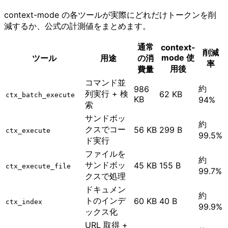
context-mode の各ツールが実際にどれだけトークンを削
減するか、公式の計測値をまとめます。
通常
context-
削減
mode 使
ツール
用途
の消
率
用後
費量
コマンド並
約
986
列実行 + 検
62 KB
ctx_batch_execute
KB
94%
索
サンドボッ
約
クスでコー
56 KB
299 B
ctx_execute
99.5%
ド実行
ファイルを
約
サンドボッ
45 KB
155 B
ctx_execute_file
99.7%
クスで処理
ドキュメン
約
トのインデ
60 KB
40 B
ctx_index
99.9%
ックス化
URL 取得 +