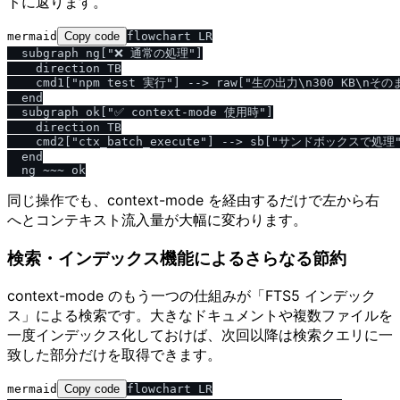
トに返ります。
mermaid
Copy code
flowchart LR

  subgraph ng["❌ 通常の処理"]

    direction TB

    cmd1["npm test 実行"] --> raw["生の出力\n300 KB\n
  end

  subgraph ok["✅ context-mode 使用時"]

    direction TB

    cmd2["ctx_batch_execute"] --> sb["サンドボックスで処理
  end

同じ操作でも、context-mode を経由するだけで左から右
へとコンテキスト流入量が大幅に変わります。
検索・インデックス機能によるさらなる節約
context-mode のもう一つの仕組みが「FTS5 インデック
ス」による検索です。大きなドキュメントや複数ファイルを
一度インデックス化しておけば、次回以降は検索クエリに一
致した部分だけを取得できます。
mermaid
Copy code
flowchart LR
