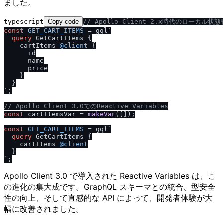
ました。
typescript
Copy code
/
/
 Apollo Client 2.x時代のローカル状
const
GET_CART_ITEMS
 = gql`
query
 GetCartItems 
{
    cartItems 
@client
{
      id

      name

      price

}
}
`
;

/
/
 Apollo Client 3.0でのReactive Variables
const
 cartItemsVar = 
makeVar
([]);

const
GET_CART_ITEMS
 = gql`
query
 GetCartItems 
{
    cartItems 
@client
}
`
Apollo Client 3.0 で導入された Reactive Variables は、こ
の進化の集大成です。GraphQL スキーマとの統合、型安全
性の向上、そして直感的な API によって、開発者体験が大
幅に改善されました。