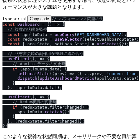
複数の状態管理システムを使用する場合、状態の同期とパフ
ォーマンスが大きな課題となります。
typescript
Copy code
/
/
 パフォーマンス問題の例
const
Dashboard
 = (
) => {

/
/
 複数の状態を監視
const
 apolloData = 
useQuery
(
GET_DASHBOARD_DATA
);

const
 reduxState = 
useSelector
(selectDashboardState);

const
 [localState, setLocalState] = 
useState
({});

/
/
 状態変更時の副作用が複雑に絡み合う
useEffect
(
() =>
 {

/
/
 Apollo データの変更時
if
 (apolloData.
data
) {

setLocalState
(
(
prev
) =>
 ({ ...prev, 
loaded
: 
true
 
dispatch
(
updateDashboardMetrics
(apolloData.
data
))
    }

  }, [apolloData.
data
]);

useEffect
(
() =>
 {

/
/
 Redux状態の変更時
if
 (reduxState.
filterChanged
) {

      apolloData.
refetch
();

    }

  }, [reduxState.
filterChanged
]);

このような複雑な状態同期は、メモリリークや不要な再計算