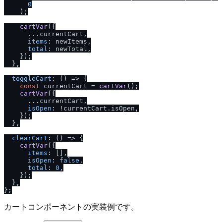
0
    );

cartVar
({

      ...currentCart,

items
: newItems,

total
: newTotal,

    });

  },

toggleCart
: 
() =>
 {

const
 currentCart = 
cartVar
();

cartVar
({

      ...currentCart,

isOpen
: !currentCart.
isOpen
,

    });

  },

clearCart
: 
() =>
 {

cartVar
({

items
: [],

isOpen
: 
false
,

total
: 
0
,

    });

  },

カートコンポーネントの実装例です。