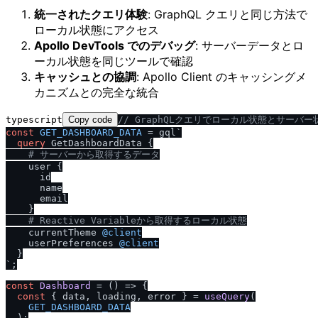
統一されたクエリ体験
: GraphQL クエリと同じ方法で
ローカル状態にアクセス
Apollo DevTools でのデバッグ
: サーバーデータとロ
ーカル状態を同じツールで確認
キャッシュとの協調
: Apollo Client のキャッシングメ
カニズムとの完全な統合
typescript
Copy code
/
/
 GraphQLクエリでローカル状態とサーバ
const
GET_DASHBOARD_DATA
 = gql`
query
 GetDashboardData 
{
# サーバーから取得するデータ
    user 
{
      id

      name

      email

}
# Reactive Variableから取得するローカル状態
    currentTheme 
@client
    userPreferences 
@client
}
`
;

const
Dashboard
 = (
) => {

const
 { data, loading, error } = 
useQuery
(

GET_DASHBOARD_DATA
  );
