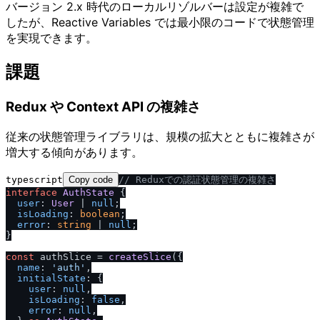
バージョン 2.x 時代のローカルリゾルバーは設定が複雑で
したが、Reactive Variables では最小限のコードで状態管理
を実現できます。
課題
Redux や Context API の複雑さ
従来の状態管理ライブラリは、規模の拡大とともに複雑さが
増大する傾向があります。
typescript
Copy code
/
/
 Reduxでの認証状態管理の複雑さ
interface
AuthState
 {

user
: 
User
 | 
null
;

isLoading
: 
boolean
;

error
: 
string
 | 
null
;

}

const
 authSlice = 
createSlice
({

name
: 
'auth'
,

initialState
: {

user
: 
null
,

isLoading
: 
false
,

error
: 
null
,
