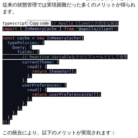
従来の状態管理では実現困難だった多くのメリットが得られ
ます。
typescript
Copy code
/
/
 Apollo Clientとの完全な統合
import
 { 
InMemoryCache
 } 
from
'@apollo
/
client'
;

const
 cache = 
new
InMemoryCache
({

typePolicies
: {

Query
: {

fields
: {

/
/
 Reactive Variableをクエリフィールドとして使用
currentTheme
: {

read
(
) {

return
themeVar
();

          },

        },

userPreferences
: {

read
(
) {

return
userPreferencesVar
();

          },

        },

      },

    },

  },

この統合により、以下のメリットが実現されます：