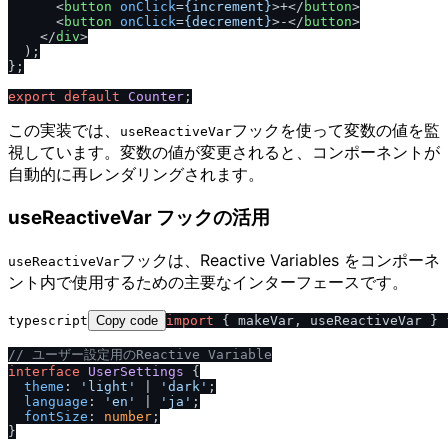
<
button
onClick
=
{increment}
>
+
</
button
>
<
button
onClick
=
{decrement}
>
-
</
button
>
</
div
>
  );

};

export
default
Counter
この実装では、
フックを使って変数の値を監
useReactiveVar
視しています。変数の値が変更されると、コンポーネントが
自動的に再レンダリングされます。
useReactiveVar フックの活用
フックは、Reactive Variables をコンポーネ
useReactiveVar
ント内で使用するための主要なインターフェースです。
typescript
Copy code
import
 { makeVar, useReactiveVar } 
/
/
 ユーザー設定用のReactive Variable
interface
UserSettings
 {

theme
: 
'light'
 | 
'dark'
;

language
: 
'en'
 | 
'ja'
;

fontSize
: 
number
;

}
