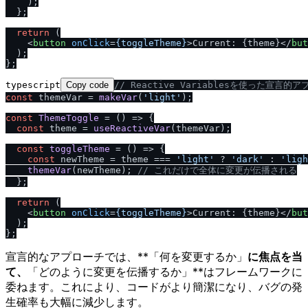
    );

  };

return
 (

<
button
onClick
=
{toggleTheme}
>
Current: {theme}
</
but
  );

typescript
Copy code
/
/
 Reactive Variablesを使った宣言的
const
 themeVar = 
makeVar
(
'light'
);

const
ThemeToggle
 = (
) => {

const
 theme = 
useReactiveVar
(themeVar);

const
toggleTheme
 = (
) => {

const
 newTheme = theme === 
'light'
 ? 
'dark'
 : 
'ligh
themeVar
(newTheme); 
/
/
 これだけで全体に変更が伝播される
  };

return
 (

<
button
onClick
=
{toggleTheme}
>
Current: {theme}
</
but
  );

宣言的なアプローチでは、**「何を変更するか」
に焦点を当
て、
「どのように変更を伝播するか」**はフレームワークに
委ねます。これにより、コードがより簡潔になり、バグの発
生確率も大幅に減少します。