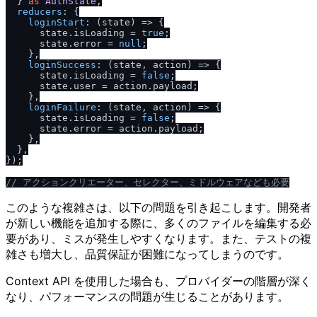
  } 
as
AuthState
,

reducers
: {

loginStart
: 
(
state
) =>
 {

      state.
isLoading
 = 
true
;

      state.
error
 = 
null
;

    },

loginSuccess
: 
(
state, action
) =>
 {

      state.
isLoading
 = 
false
;

      state.
user
 = action.
payload
;

    },

loginFailure
: 
(
state, action
) =>
 {

      state.
isLoading
 = 
false
;

      state.
error
 = action.
payload
;

    },

  },

});

/
/
 アクションクリエーター、セレクター、ミドルウェアなども必要
このような複雑さは、以下の問題を引き起こします。開発者
が新しい機能を追加する際に、多くのファイルを編集する必
要があり、ミスが発生しやすくなります。また、テストの複
雑さも増大し、品質保証が困難になってしまうのです。
Context API を使用した場合も、プロバイダーの階層が深く
なり、パフォーマンスの問題が生じることがあります。