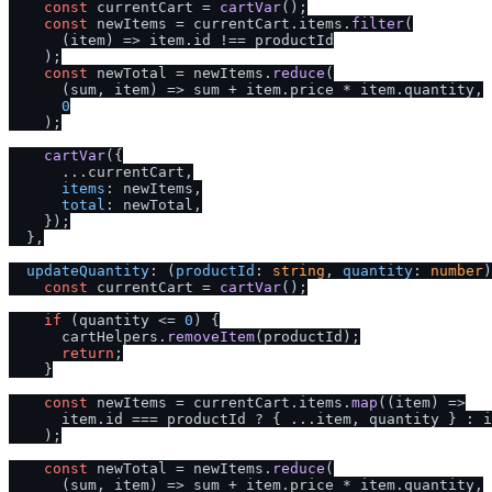
const
 currentCart = 
cartVar
();

const
 newItems = currentCart.
items
.
filter
(

(
item
) =>
 item.
id
 !== productId

    );

const
 newTotal = newItems.
reduce
(

(
sum, item
) =>
 sum + item.
price
 * item.
quantity
,

0
    );

cartVar
({

      ...currentCart,

items
: newItems,

total
: newTotal,

    });

  },

updateQuantity
: 
(
productId
: 
string
, 
quantity
: 
number
)
const
 currentCart = 
cartVar
();

if
 (quantity <= 
0
) {

      cartHelpers.
removeItem
(productId);

return
;

    }

const
 newItems = currentCart.
items
.
map
(
(
item
) =>
      item.
id
 === productId ? { ...item, quantity } : i
    );

const
 newTotal = newItems.
reduce
(

(
sum, item
) =>
 sum + item.
price
 * item.
quantity
,
