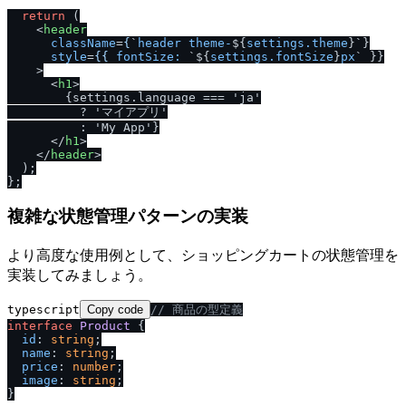
return
 (

<
header
className
=
{
`
header
theme-
${
settings.theme
}`}

style
=
{{
fontSize:
 `${
settings.fontSize
}
px
` }}

    >
<
h1
>
        {settings.language === 'ja'

          ? 'マイアプリ'

          : 'My App'}

</
h1
>
</
header
>
  );

複雑な状態管理パターンの実装
より高度な使用例として、ショッピングカートの状態管理を
実装してみましょう。
typescript
Copy code
/
/
 商品の型定義
interface
Product
 {

id
: 
string
;

name
: 
string
;

price
: 
number
;

image
: 
string
;

}
