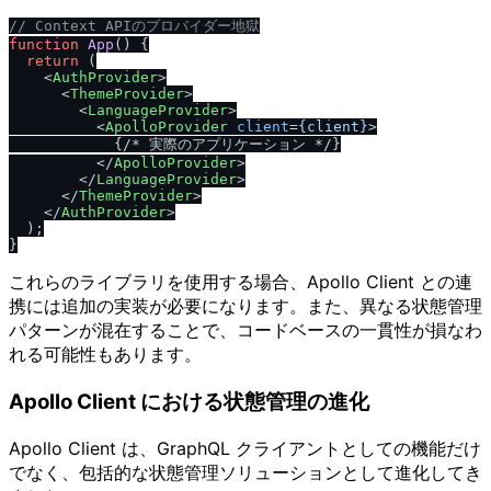
/
/
 Context APIのプロバイダー地獄
function
App
(
) {

return
 (

<
AuthProvider
>
<
ThemeProvider
>
<
LanguageProvider
>
<
ApolloProvider
client
=
{client}
>
            {
/
* 実際のアプリケーション *
/
}

</
ApolloProvider
>
</
LanguageProvider
>
</
ThemeProvider
>
</
AuthProvider
>
  );

これらのライブラリを使用する場合、Apollo Client との連
携には追加の実装が必要になります。また、異なる状態管理
パターンが混在することで、コードベースの一貫性が損なわ
れる可能性もあります。
Apollo Client における状態管理の進化
Apollo Client は、GraphQL クライアントとしての機能だけ
でなく、包括的な状態管理ソリューションとして進化してき