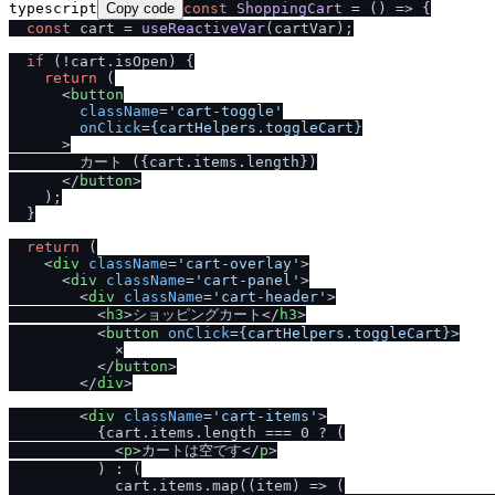
typescript
Copy code
const
ShoppingCart
 = (
) => {

const
 cart = 
useReactiveVar
(cartVar);

if
 (!cart.
isOpen
) {

return
 (

<
button
className
=
'cart-toggle'
onClick
=
{cartHelpers.toggleCart}
      >
        カート ({cart.items.length})

</
button
>
    );

  }

return
 (

<
div
className
=
'cart-overlay'
>
<
div
className
=
'cart-panel'
>
<
div
className
=
'cart-header'
>
<
h3
>
ショッピングカート
</
h3
>
<
button
onClick
=
{cartHelpers.toggleCart}
>
            ×

</
button
>
</
div
>
<
div
className
=
'cart-items'
>
          {cart.items.length === 0 ? (

<
p
>
カートは空です
</
p
>
          ) : (

            cart.items.map((item) => (
