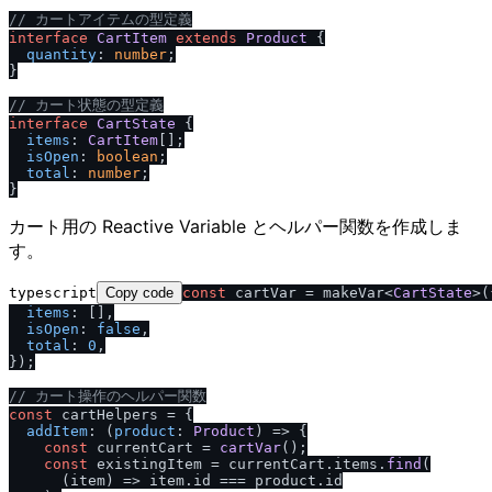
/
/
 カートアイテムの型定義
interface
CartItem
extends
Product
 {

quantity
: 
number
;

}

/
/
 カート状態の型定義
interface
CartState
 {

items
: 
CartItem
[];

isOpen
: 
boolean
;

total
: 
number
;

カート用の Reactive Variable とヘルパー関数を作成しま
す。
typescript
Copy code
const
 cartVar = makeVar<
CartState
>({
items
: [],

isOpen
: 
false
,

total
: 
0
,

});

/
/
 カート操作のヘルパー関数
const
 cartHelpers = {

addItem
: 
(
product
: 
Product
) =>
 {

const
 currentCart = 
cartVar
();

const
 existingItem = currentCart.
items
.
find
(

(
item
) =>
 item.
id
 === product.
id