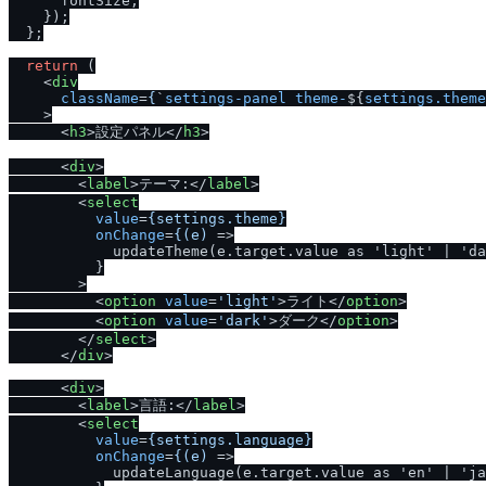
      fontSize,

    });

  };

return
 (

<
div
className
=
{
`
settings-panel
theme-
${
settings.theme
    >
<
h3
>
設定パネル
</
h3
>
<
div
>
<
label
>
テーマ:
</
label
>
<
select
value
=
{settings.theme}
onChange
=
{(e)
 =>
            updateTheme(e.target.value as 'light' | 'da
          }

        >

<
option
value
=
'light'
>
ライト
</
option
>
<
option
value
=
'dark'
>
ダーク
</
option
>
</
select
>
</
div
>
<
div
>
<
label
>
言語:
</
label
>
<
select
value
=
{settings.language}
onChange
=
{(e)
 =>
            updateLanguage(e.target.value as 'en' | 'ja