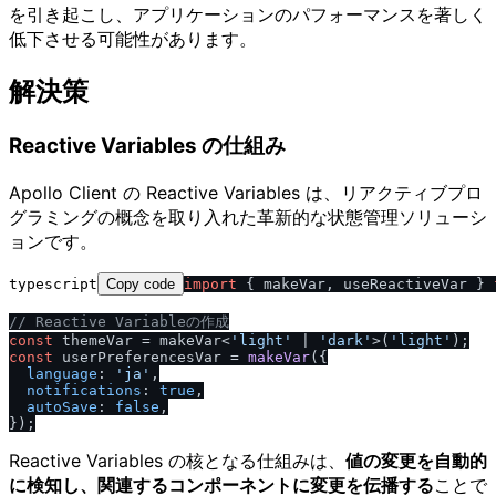
を引き起こし、アプリケーションのパフォーマンスを著しく
低下させる可能性があります。
解決策
Reactive Variables の仕組み
Apollo Client の Reactive Variables は、リアクティブプロ
グラミングの概念を取り入れた革新的な状態管理ソリューシ
ョンです。
typescript
Copy code
import
 { makeVar, useReactiveVar } 
/
/
 Reactive Variableの作成
const
 themeVar = makeVar<
'light'
 | 
'dark'
>(
'light'
const
 userPreferencesVar = 
makeVar
({

language
: 
'ja'
,

notifications
: 
true
,

autoSave
: 
false
,

Reactive Variables の核となる仕組みは、
値の変更を自動的
に検知し、関連するコンポーネントに変更を伝播する
ことで