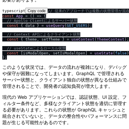
typescript
Copy code
/
/
 従来のアプローチでは複数の状態管理が混
const
App
 = (
) => {

/
/
 Apollo Clientによるサーバー状態
const
 { data } = 
useQuery
(
GET_USERS
);

/
/
 Context APIによるクライアント状態
const
 { theme, setTheme } = 
useContext
(
ThemeContext
);

/
/
 useStateによるローカル状態
const
 [isModalOpen, setIsModalOpen] = 
useState
(
false
)
このような状況では、データの流れが複雑になり、デバッグ
や保守が困難になってしまいます。GraphQL で管理される
サーバー状態と、クライアント独自の状態が異なる仕組みで
管理されることで、開発者の認知負荷が増大します。
現代の Web アプリケーションでは、認証状態、UI 設定、フ
ィルター条件など、多様なクライアント状態を適切に管理す
る必要があります。これらの状態が GraphQL キャッシュと
統合されていないと、データの整合性やパフォーマンスに問
題が生じる可能性があるのです。