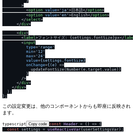
          }

        >

<
option
value
=
'ja'
>
日本語
</
option
>
<
option
value
=
'en'
>
English
</
option
>
</
select
>
</
div
>
<
div
>
<
label
>
フォントサイズ: {settings.fontSize}px
</
lab
<
input
type
=
'range'
min
=
'12'
max
=
'24'
value
=
{settings.fontSize}
onChange
=
{(e)
 =>
            updateFontSize(Number(e.target.value))

          }

/
>

</
div
>
</
div
>
  );

この設定変更は、他のコンポーネントからも即座に反映され
ます。
typescript
Copy code
const
Header
 = (
) => {

const
 settings = 
useReactiveVar
(userSettingsVar);
