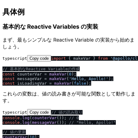
具体例
基本的な Reactive Variables の実装
まず、最もシンプルな Reactive Variable の実装から始めま
しょう。
typescript
Copy code
import
 { makeVar } 
from
'@apollo
/
cl
/
/
 基本的なReactive Variableの作成
const
 counterVar = 
makeVar
(
0
const
 messageVar = 
makeVar
(
'Hello, Apollo!'
const
 isLoadingVar = 
makeVar
(
false
これらの変数は、値の読み書きが可能な関数として動作しま
す。
typescript
Copy code
/
/
 値の読み取り
console
.
log
(
counterVar
()); 
/
/
 0
console
.
log
(
messageVar
()); 
/
/
 "Hello, Apollo!"
/
/
 値の更新
counterVar
(
10