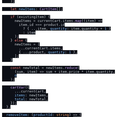
    );

let
newItems
: 
CartItem
[];

if
 (existingItem) {

      newItems = currentCart.
items
.
map
(
(
item
) =>
        item.
id
 === product.
id
          ? { ...item, 
quantity
: item.
quantity
 + 
1
 }

          : item

      );

    } 
else
 {

      newItems = [

        ...currentCart.
items
,

        { ...product, 
quantity
: 
1
 },

      ];

    }

const
 newTotal = newItems.
reduce
(

(
sum, item
) =>
 sum + item.
price
 * item.
quantity
,

0
    );

cartVar
({

      ...currentCart,

items
: newItems,

total
: newTotal,

    });

  },

removeItem
: 
(
productId
: 
string
) =>
 {
