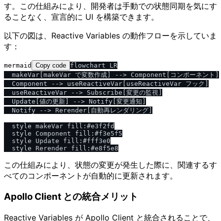
す。この仕組みにより、開発者は手動での状態同期を気にす
ることなく、宣言的に UI を構築できます。
以下の図は、Reactive Variables の動作フローを示していま
す：
mermaid
Copy code
flowchart LR

  makeVar[makeVar で変数作成] --> Component[コンポーネント]

  Component --> useReactiveVar[useReactiveVar フック]

  useReactiveVar --> Subscribe[変更の監視]

  Update[値の更新] --> Notify[変更通知]

  Notify --> Rerender[自動再レンダリング]

  style makeVar fill:#e3f2fd

  style Component fill:#f3e5f5

  style Update fill:#fff3e0

この仕組みにより、状態の変更が発生した際に、関連するす
べてのコンポーネントが自動的に更新されます。
Apollo Client との統合メリット
Reactive Variables が Apollo Client と統合されることで、