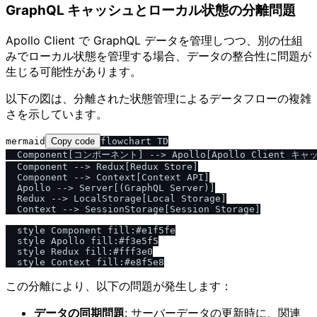
GraphQL キャッシュとローカル状態の分離問題
Apollo Client で GraphQL データを管理しつつ、別の仕組
みでローカル状態を管理する場合、データの整合性に問題が
生じる可能性があります。
以下の図は、分離された状態管理によるデータフローの複雑
さを示しています。
mermaid
Copy code
flowchart TD

  Component[コンポーネント] --> Apollo[Apollo Client キャ
  Component --> Redux[Redux Store]

  Component --> Context[Context API]

  Apollo --> Server[(GraphQL Server)]

  Redux --> LocalStorage[Local Storage]

  Context --> SessionStorage[Session Storage]

  style Component fill:#e1f5fe

  style Apollo fill:#f3e5f5

  style Redux fill:#fff3e0

この分離により、以下の問題が発生します：
データの同期問題
: サーバーデータの更新時に、関連