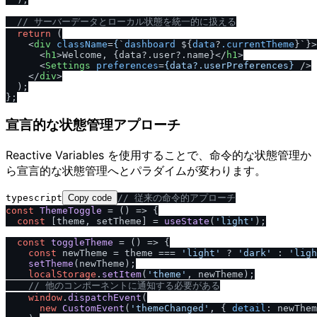
/
/
 サーバーデータとローカル状態を統一的に扱える
return
 (

<
div
className
=
{
`
dashboard
 ${
data
?
.currentTheme
}`}>
<
h1
>
Welcome, {data?.user?.name}
</
h1
>
<
Settings
preferences
=
{data?.userPreferences}
 />
</
div
>
  );

宣言的な状態管理アプローチ
Reactive Variables を使用することで、命令的な状態管理か
ら宣言的な状態管理へとパラダイムが変わります。
typescript
Copy code
/
/
 従来の命令的アプローチ
const
ThemeToggle
 = (
) => {

const
 [theme, setTheme] = 
useState
(
'light'
);

const
toggleTheme
 = (
) => {

const
 newTheme = theme === 
'light'
 ? 
'dark'
 : 
'ligh
setTheme
(newTheme);

localStorage
.
setItem
(
'theme'
, newTheme);

/
/
 他のコンポーネントに通知する必要がある
window
.
dispatchEvent
(

new
CustomEvent
(
'themeChanged'
, { 
detail
: newThem