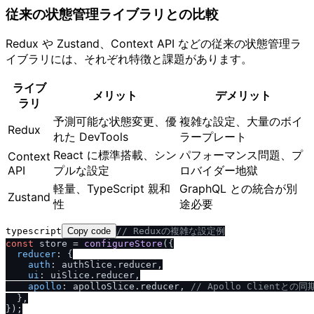
従来の状態管理ライブラリとの比較
Redux や Zustand、Context API などの従来の状態管理ラ
イブラリには、それぞれ特徴と課題があります。
ライブ
メリット
デメリット
ラリ
予測可能な状態変更、優
複雑な設定、大量のボイ
Redux
れた DevTools
ラープレート
React に標準搭載、シン
パフォーマンス問題、プ
Context
API
プルな設定
ロバイダー地獄
軽量、TypeScript 親和
GraphQL との統合が別
Zustand
性
途必要
typescript
Copy code
/
/
 Reduxの複雑な設定例
const
 store = 
configureStore
({

reducer
: {

auth
: authSlice.
reducer
,

ui
: uiSlice.
reducer
,

apollo
: apolloSlice.
reducer
, 
/
/
 Apollo Clientとの
  },

});
