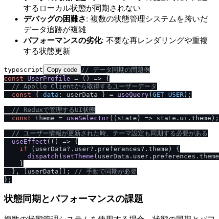
するローカル状態が同期されない
デバッグの困難さ
: 複数の状態管理システムを跨いだ
データ追跡が複雑
パフォーマンスの劣化
: 不要な再レンダリングや重複
する状態更新
typescript
Copy code
/
/
 データ同期の問題例
const
UserProfile
 = (
) => {

/
/
 Apollo Clientから取得するユーザーデータ
const
 { 
data
: userData } = 
useQuery
(
GET_USER
);

/
/
 Reduxで管理するUI状態
const
 theme = 
useSelector
(
(
state
) =>
 state.
ui
.
theme
);

/
/
 ユーザー情報が更新された時、テーマ設定も同期する必要がある
useEffect
(
() =>
 {

if
 (userData?.
user
?.
preferences
?.
theme
) {

dispatch
(
setTheme
(userData.
user
.
preferences
.
theme
    }

  }, [userData]); 
/
/
 手動で同期が必要
状態同期とパフォーマンスの課題