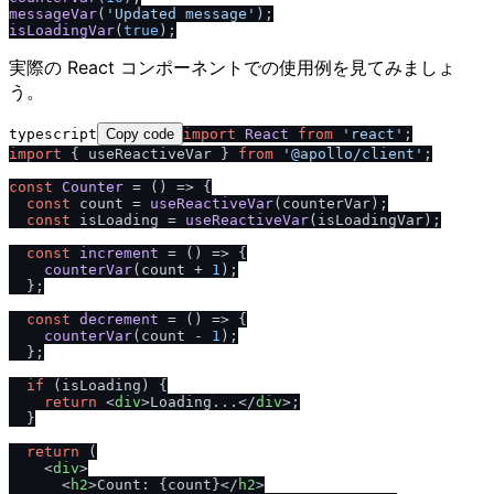
messageVar
(
'Updated message'
isLoadingVar
(
true
実際の React コンポーネントでの使用例を見てみましょ
う。
typescript
Copy code
import
React
from
'react'
import
 { useReactiveVar } 
from
'@apollo
/
client'
;

const
Counter
 = (
) => {

const
 count = 
useReactiveVar
(counterVar);

const
 isLoading = 
useReactiveVar
(isLoadingVar);

const
increment
 = (
) => {

counterVar
(count + 
1
);

  };

const
decrement
 = (
) => {

counterVar
(count - 
1
);

  };

if
 (isLoading) {

return
<
div
>
Loading...
</
div
>
;

  }

return
 (

<
div
>
<
h2
>
Count: {count}
</
h2
>