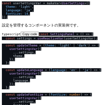
const
 userSettingsVar = makeVar<
UserSettings
>({

theme
: 
'light'
,

language
: 
'ja'
,

fontSize
: 
14
,

設定を管理するコンポーネントの実装例です。
typescript
Copy code
const
SettingsPanel
 = (
) => {

const
 settings = 
useReactiveVar
(userSettingsVar);

const
updateTheme
 = (
theme
: 
'light'
 | 
'dark'
) => {

userSettingsVar
({

      ...settings,

      theme,

    });

  };

const
updateLanguage
 = (
language
: 
'en'
 | 
'ja'
) => {

userSettingsVar
({

      ...settings,

      language,

    });

  };

const
updateFontSize
 = (
fontSize
: 
number
) => {

userSettingsVar
({

      ...settings,
