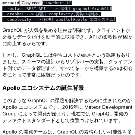
mermaid
Copy code
flowchart LR

  restapi[REST API] -->|進化| graphql[GraphQL]

  graphql -->|課題| complexity[実装の複雑さ]

GraphQL が人気を集める理由は明確です。クライアントが
必要なデータだけを効率的に取得でき、API の柔軟性が格段
に向上するからです。
しかし、GraphQL には学習コストの高さという課題もあり
ました。スキーマの設計からリゾルバーの実装、クライアン
ト側でのデータ管理まで、すべてを一から構築するのは初心
者にとって非常に困難だったのです。
Apollo エコシステムの誕生背景
このような GraphQL の課題を解決するために生まれたのが
Apollo エコシステムです。2016年に Meteor Development
Group によって開発が始まり、現在では GraphQL 開発の
デファクトスタンダードとして位置づけられています。
Apollo の開発チームは、GraphQL の素晴らしい可能性を多