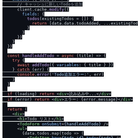
/
/
 キャッシュに新しいTodoを追加
      client.
cache
.
modify
({

fields
: {

todos
(
existingTodos = []
) {

return
 [data.
data
.
todoAdded
, ...existingTod
          }

        }

      })

    }

  })

const
handleAddTodo
 = 
async
 (
title
) => {

try
 {

await
addTodo
({ 
variables
: { title } })

    } 
catch
 (err) {

console
.
error
(
'Todo追加エラー:'
, err)

    }

  }

if
 (loading) 
return
<
div
>
読み込み中...
</
div
>
if
 (error) 
return
<
div
>
エラー: {error.message}
</
div
>
return
 (

<
div
>
<
h1
>
Todo リスト
</
h1
>
<
TodoForm
onSubmit
=
{handleAddTodo}
 />
<
ul
>
        {data.todos.map(todo => (

<
TodoItem
key
=
{todo.id}
todo
=
{todo}
 />