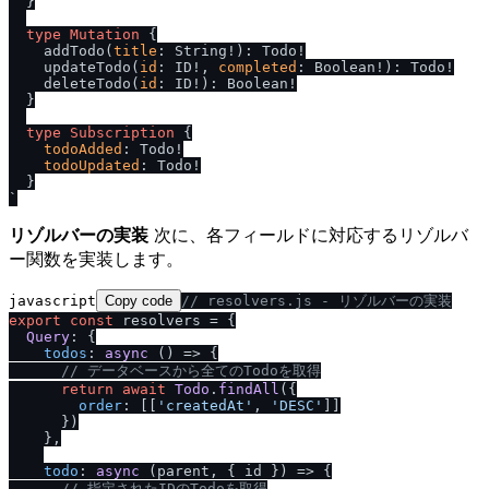
}
type
Mutation
{
    addTodo
(
title
:
 String
!
)
:
 Todo
!
    updateTodo
(
id
:
 ID
!
, 
completed
:
 Boolean
!
)
:
 Todo
!
    deleteTodo
(
id
:
 ID
!
)
:
 Boolean
!
}
type
Subscription
{
todoAdded
:
 Todo
!
todoUpdated
:
 Todo
!
}
`
リゾルバーの実装
次に、各フィールドに対応するリゾルバ
ー関数を実装します。
javascript
Copy code
/
/
 resolvers.js - リゾルバーの実装
export
const
 resolvers = {

Query
: {

todos
: 
async
 () => {

/
/
 データベースから全てのTodoを取得
return
await
Todo
.
findAll
({

order
: [[
'createdAt'
, 
'DESC'
]]

      })

    },

todo
: 
async
 (parent, { id }) => {

/
/
 指定されたIDのTodoを取得