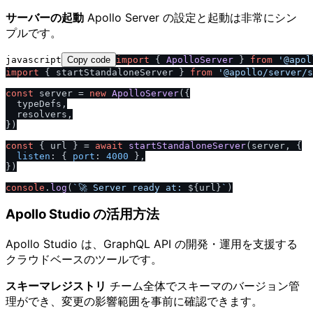
サーバーの起動
Apollo Server の設定と起動は非常にシン
プルです。
javascript
Copy code
import
 { 
ApolloServer
 } 
from
'@apol
import
 { startStandaloneServer } 
from
'@apollo
/
server
/
s
const
 server = 
new
ApolloServer
({

  typeDefs,

  resolvers,

})

const
 { url } = 
await
startStandaloneServer
(server, {

listen
: { 
port
: 
4000
 },

})

console
.
log
(
`🚀 Server ready at: 
${url}
`
Apollo Studio の活用方法
Apollo Studio は、GraphQL API の開発・運用を支援する
クラウドベースのツールです。
スキーマレジストリ
チーム全体でスキーマのバージョン管
理ができ、変更の影響範囲を事前に確認できます。