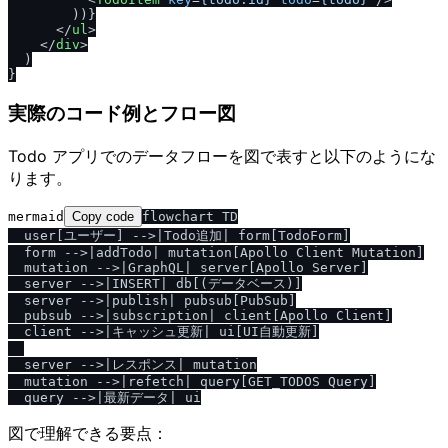
        ))}

</
ul
>
</
div
>
  )

実際のコード例とフロー図
Todo アプリでのデータフローを図で表すと以下のようにな
ります。
mermaid
Copy code
flowchart TD

  user[ユーザー] -->|Todo追加| form[TodoForm]

  form -->|addTodo| mutation[Apollo Client Mutation]

  mutation -->|GraphQL| server[Apollo Server]

  server -->|INSERT| db[(データベース)]

  server -->|publish| pubsub[PubSub]

  pubsub -->|subscription| client[Apollo Client]

  client -->|キャッシュ更新| ui[UI自動更新]

  server -->|レスポンス| mutation

  mutation -->|refetch| query[GET_TODOS Query]

図で理解できる要点：