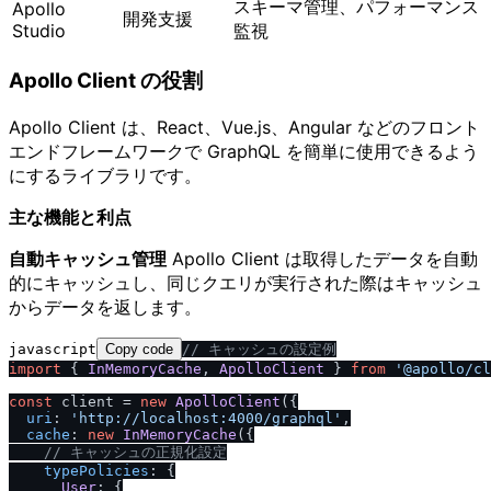
スキーマ管理、パフォーマンス
Apollo
開発支援
Studio
監視
Apollo Client の役割
Apollo Client は、React、Vue.js、Angular などのフロント
エンドフレームワークで GraphQL を簡単に使用できるよう
にするライブラリです。
主な機能と利点
自動キャッシュ管理
Apollo Client は取得したデータを自動
的にキャッシュし、同じクエリが実行された際はキャッシュ
からデータを返します。
javascript
Copy code
/
/
 キャッシュの設定例
import
 { 
InMemoryCache
, 
ApolloClient
 } 
from
'@apollo
/
cl
const
 client = 
new
ApolloClient
({

uri
: 
'http:
/
/
localhost:4000
/
graphql'
,

cache
: 
new
InMemoryCache
({

/
/
 キャッシュの正規化設定
typePolicies
: {

User
: {
