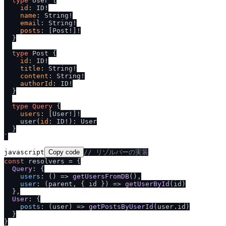
type
 User 
{
id
:
 ID
!
name
:
 String
!
email
:
 String
!
posts
:
[
Post
!
]
!
}
type
 Post 
{
id
:
 ID
!
title
:
 String
!
content
:
 String
!
authorId
:
 ID
!
}
type
Query
{
users
:
[
User
!
]
!
    user
(
id
:
 ID
!
)
:
 User

}
`
javascript
Copy code
/
/
 リゾルバーの実装
const
 resolvers = {

Query
: {

users
: 
() =>
getUsersFromDB
(),

user
: 
(
parent, { id }
) =>
getUserById
(id)

  },

User
: {

posts
: 
(
user
) =>
getPostsByUserId
(user.
id
)

  }
