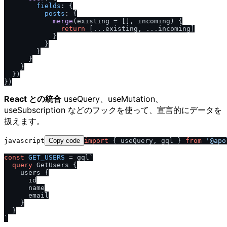
fields
: {

posts
: {

merge
(
existing = [], incoming
) {

return
 [...existing, ...incoming]

            }

          }

        }

      }

    }

  })

React との統合
useQuery、useMutation、
useSubscription などのフックを使って、宣言的にデータを
扱えます。
javascript
Copy code
import
 { useQuery, gql } 
from
'@apo
const
GET_USERS
 = gql`
query
 GetUsers 
{
    users 
{
      id

      name

      email

}
}
`