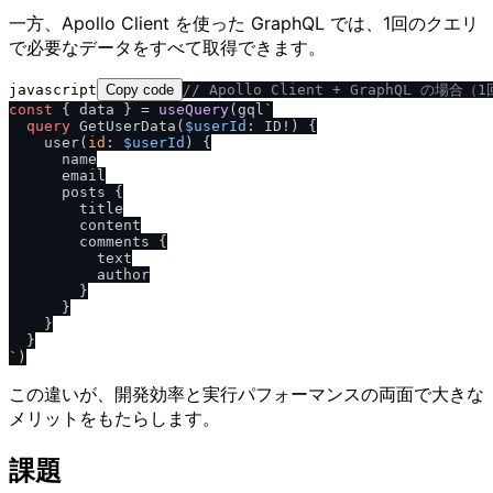
一方、Apollo Client を使った GraphQL では、1回のクエリ
で必要なデータをすべて取得できます。
javascript
Copy code
/
/
 Apollo Client + GraphQL の場
const
 { data } = 
useQuery
(gql`
query
 GetUserData
(
$userId
: ID
!
)
{
    user
(
id
:
$userId
) 
{
      name

      email

      posts 
{
        title

        content

        comments 
{
          text

          author

}
}
}
}
`
この違いが、開発効率と実行パフォーマンスの両面で大きな
メリットをもたらします。
課題