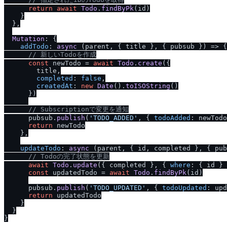
return
await
Todo
.
findByPk
(id)

    }

  },

Mutation
: {

addTodo
: 
async
 (parent, { title }, { pubsub }) => {

/
/
 新しいTodoを作成
const
 newTodo = 
await
Todo
.
create
({

        title,

completed
: 
false
,

createdAt
: 
new
Date
().
toISOString
()

      })

/
/
 Subscriptionで変更を通知
      pubsub.
publish
(
'TODO_ADDED'
, { 
todoAdded
: newTodo
return
 newTodo

    },

updateTodo
: 
async
 (parent, { id, completed }, { pub
/
/
 Todoの完了状態を更新
await
Todo
.
update
({ completed }, { 
where
: { id } 
const
 updatedTodo = 
await
Todo
.
findByPk
(id)

      pubsub.
publish
(
'TODO_UPDATED'
, { 
todoUpdated
: upd
return
 updatedTodo

    }

  }
