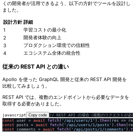
くの開発者が活用できるよう、以下の方針でツールを設計し
ました。
設計方針
詳細
学習コストの最小化
1
開発者体験の向上
2
プロダクション環境での信頼性
3
エコシステム全体の統合性
4
従来の REST API との違い
Apollo を使った GraphQL 開発と従来の REST API 開発を
比較してみましょう。
REST API では、複数のエンドポイントから必要なデータを
取得する必要がありました。
javascript
Copy code
/
/
 REST API の場合（複数のリクエストが必
const
 user = 
await
fetch
(
'
/
api
/
users
/
1'
).
then
(
res
 =>
 re
const
 posts = 
await
fetch
(
'
/
api
/
users
/
1
/
posts'
).
then
(
re
const
 comments = 
await
fetch
(
'
/
api
/
posts
/
1
/
comments'
).
t