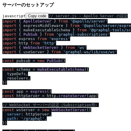
サーバーのセットアップ
javascript
Copy code
/
/
 server.js - Apollo Server の設定
import
 { 
ApolloServer
 } 
from
'@apollo
/
server'
import
 { expressMiddleware } 
from
'@apollo
/
server
/
expre
import
 { makeExecutableSchema } 
from
'@graphql-tools
/
sc
import
 { 
PubSub
 } 
from
'graphql-subscriptions'
import
 express 
from
'express'
import
 http 
from
'http'
import
 { 
WebSocketServer
 } 
from
'ws'
import
 { useServer } 
from
'graphql-ws
/
lib
/
use
/
ws'
const
 pubsub = 
new
PubSub
()

const
 schema = 
makeExecutableSchema
({

  typeDefs,

  resolvers,

})

const
 app = 
express
const
 httpServer = http.
createServer
(app)

/
/
 WebSocket サーバーの設定（Subscription用）
const
 wsServer = 
new
WebSocketServer
({

server
: httpServer,

path
: 
'
/
graphql'
,

})
