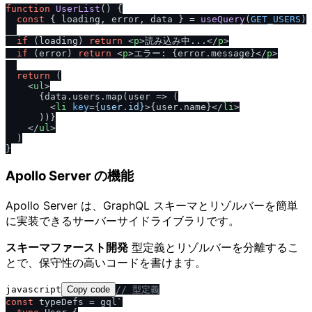
function
UserList
(
) {

const
 { loading, error, data } = 
useQuery
(
GET_USERS
)

if
 (loading) 
return
<
p
>
読み込み中...
</
p
>
if
 (error) 
return
<
p
>
エラー: {error.message}
</
p
>
return
 (

<
ul
>
      {data.users.map(user => (

<
li
key
=
{user.id}
>
{user.name}
</
li
>
      ))}

</
ul
>
  )

Apollo Server の機能
Apollo Server は、GraphQL スキーマとリゾルバーを簡単
に実装できるサーバーサイドライブラリです。
スキーマファースト開発
型定義とリゾルバーを分離するこ
とで、保守性の高いコードを書けます。
javascript
Copy code
/
/
 型定義
const
 typeDefs = gql`