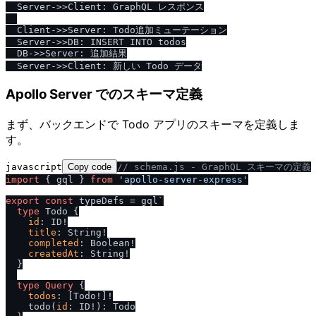
  Server->>Client: GraphQL レスポンス

  Client->>Server: Todo追加ミューテーション

  Server->>DB: INSERT INTO todos

  DB->>Server: 追加結果

Apollo Server でのスキーマ定義
まず、バックエンドで Todo アプリのスキーマを定義しま
す。
javascript
Copy code
/
/
 schema.js - GraphQL スキーマの定義
import
 { gql } 
from
'apollo-server-express'
export
const
 typeDefs = gql`
type
 Todo 
{
id
:
 ID
!
title
:
 String
!
completed
:
 Boolean
!
createdAt
:
 String
!
}
type
Query
{
todos
:
[
Todo
!
]
!
    todo
(
id
:
 ID
!
)
:
 Todo
