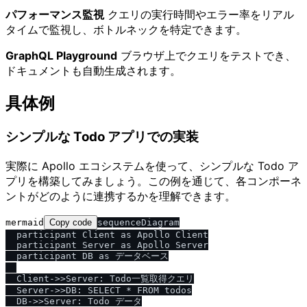
パフォーマンス監視
クエリの実行時間やエラー率をリアル
タイムで監視し、ボトルネックを特定できます。
GraphQL Playground
ブラウザ上でクエリをテストでき、
ドキュメントも自動生成されます。
具体例
シンプルな Todo アプリでの実装
実際に Apollo エコシステムを使って、シンプルな Todo ア
プリを構築してみましょう。この例を通じて、各コンポーネ
ントがどのように連携するかを理解できます。
mermaid
Copy code
sequenceDiagram

  participant Client as Apollo Client

  participant Server as Apollo Server

  participant DB as データベース

  Client->>Server: Todo一覧取得クエリ

  Server->>DB: SELECT * FROM todos

  DB->>Server: Todo データ
