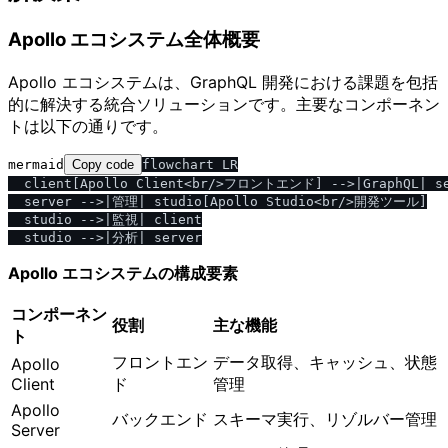
Apollo エコシステム全体概要
Apollo エコシステムは、GraphQL 開発における課題を包括
的に解決する統合ソリューションです。主要なコンポーネン
トは以下の通りです。
mermaid
Copy code
flowchart LR

  client[Apollo Client<br/>フロントエンド] -->|GraphQL| s
  server -->|管理| studio[Apollo Studio<br/>開発ツール]

  studio -->|監視| client

Apollo エコシステムの構成要素
コンポーネン
役割
主な機能
ト
フロントエン
データ取得、キャッシュ、状態
Apollo
Client
ド
管理
Apollo
バックエンド
スキーマ実行、リゾルバー管理
Server