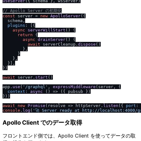
useServer
({ schema }, wsServer)

/
/
 Apollo Server の初期化
const
 server = 
new
ApolloServer
({

  schema,

plugins
: [{

async
serverWillStart
(
) {

return
 {

async
drainServer
(
) {

await
 serverCleanup.
dispose
()

        },

      }

    },

  }],

})

await
 server.
start
()

app.
use
(
'
/
graphql'
, 
expressMiddleware
(server, {

context
: 
async
 () => ({ pubsub })

}))

await
new
Promise
(
resolve
 =>
 httpServer.
listen
({ 
port
: 
console
.
log
(
'🚀 Server ready at http:
/
/
localhost:4000
/
g
Apollo Client でのデータ取得
フロントエンド側では、Apollo Client を使ってデータの取