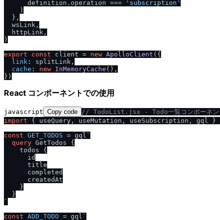
      definition.
operation
 === 
'subscription'
    )

  },

  wsLink,

  httpLink,

)

export
const
 client = 
new
ApolloClient
({

link
: splitLink,

cache
: 
new
InMemoryCache
(),

React コンポーネントでの使用
javascript
Copy code
/
/
 TodoList.jsx - Todo一覧コンポーネ
import
 { useQuery, useMutation, useSubscription, gql } 
const
GET_TODOS
 = gql`
query
 GetTodos 
{
    todos 
{
      id

      title

      completed

      createdAt

}
}
`
const
ADD_TODO
 = gql`