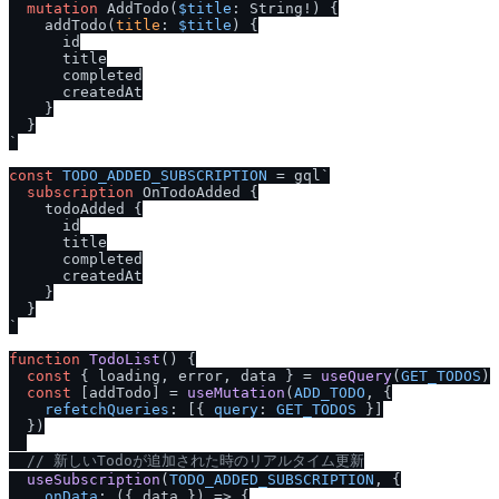
mutation
 AddTodo
(
$title
: String
!
)
{
    addTodo
(
title
:
$title
) 
{
      id

      title

      completed

      createdAt

}
}
`
const
TODO_ADDED_SUBSCRIPTION
 = gql`
subscription
 OnTodoAdded 
{
    todoAdded 
{
      id

      title

      completed

      createdAt

}
}
`
function
TodoList
(
) {

const
 { loading, error, data } = 
useQuery
(
GET_TODOS
)

const
 [addTodo] = 
useMutation
(
ADD_TODO
, {

refetchQueries
: [{ 
query
: 
GET_TODOS
 }]

  })

/
/
 新しいTodoが追加された時のリアルタイム更新
useSubscription
(
TODO_ADDED_SUBSCRIPTION
, {

onData
: 
(
{ data }
) =>
 {
