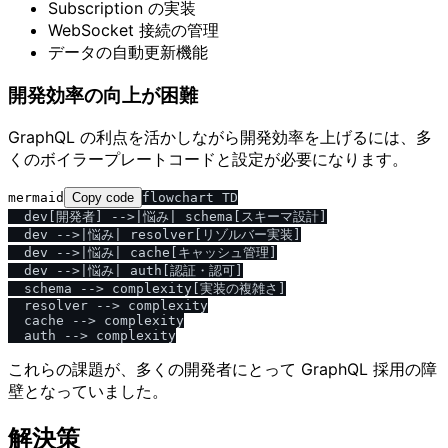
Subscription の実装
WebSocket 接続の管理
データの自動更新機能
開発効率の向上が困難
GraphQL の利点を活かしながら開発効率を上げるには、多
くのボイラープレートコードと設定が必要になります。
mermaid
Copy code
flowchart TD

  dev[開発者] -->|悩み| schema[スキーマ設計]

  dev -->|悩み| resolver[リゾルバー実装]

  dev -->|悩み| cache[キャッシュ管理]

  dev -->|悩み| auth[認証・認可]

  schema --> complexity[実装の複雑さ]

  resolver --> complexity

  cache --> complexity

これらの課題が、多くの開発者にとって GraphQL 採用の障
壁となっていました。
解決策