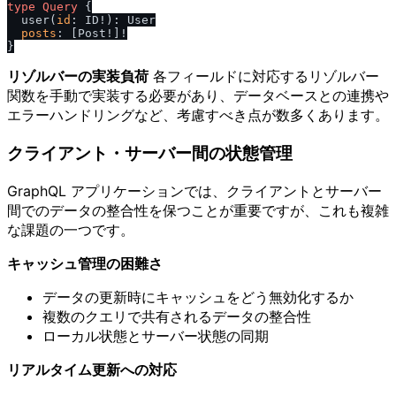
type
Query
{
  user
(
id
:
 ID
!
)
:
 User

posts
:
[
Post
!
]
!
}
リゾルバーの実装負荷
各フィールドに対応するリゾルバー
関数を手動で実装する必要があり、データベースとの連携や
エラーハンドリングなど、考慮すべき点が数多くあります。
クライアント・サーバー間の状態管理
GraphQL アプリケーションでは、クライアントとサーバー
間でのデータの整合性を保つことが重要ですが、これも複雑
な課題の一つです。
キャッシュ管理の困難さ
データの更新時にキャッシュをどう無効化するか
複数のクエリで共有されるデータの整合性
ローカル状態とサーバー状態の同期
リアルタイム更新への対応