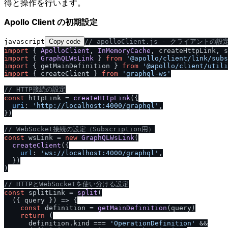
得と操作を行います。
Apollo Client の初期設定
javascript
Copy code
/
/
 apolloClient.js - クライアントの設
import
 { 
ApolloClient
, 
InMemoryCache
, createHttpLink, s
import
 { 
GraphQLWsLink
 } 
from
'@apollo
/
client
/
link
/
subs
import
 { getMainDefinition } 
from
'@apollo
/
client
/
utili
import
 { createClient } 
from
'graphql-ws'
/
/
 HTTP接続の設定
const
 httpLink = 
createHttpLink
({

uri
: 
'http:
/
/
localhost:4000
/
graphql'
,

})

/
/
 WebSocket接続の設定（Subscription用）
const
 wsLink = 
new
GraphQLWsLink
(

createClient
({

url
: 
'ws:
/
/
localhost:4000
/
graphql'
,

  })

)

/
/
 HTTPとWebSocketを使い分ける設定
const
 splitLink = 
split
(

(
{ query }
) =>
 {

const
 definition = 
getMainDefinition
(query)

return
 (

      definition.
kind
 === 
'OperationDefinition'
 &&
