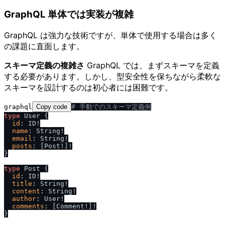
GraphQL 単体では実装が複雑
GraphQL は強力な技術ですが、単体で使用する場合は多く
の課題に直面します。
スキーマ定義の複雑さ
GraphQL では、まずスキーマを定義
する必要があります。しかし、型安全性を保ちながら柔軟な
スキーマを設計するのは初心者には困難です。
graphql
Copy code
# 手動でのスキーマ定義例
type
 User 
{
id
:
 ID
!
name
:
 String
!
email
:
 String
!
posts
:
[
Post
!
]
!
}
type
 Post 
{
id
:
 ID
!
title
:
 String
!
content
:
 String
!
author
:
 User
!
comments
:
[
Comment
!
]
!
}