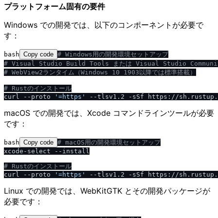
プラットフォーム固有の要件
Windows での開発では、以下のコンポーネントが必要で
す：
bash
Copy code
# Windows用の開発環境セットアップ
# Visual Studio Build Tools または Visual Studio Communi
# WebView2ランタイム（Windows 10 1903以降では標準搭載）
# Rustのインストール
curl --proto 
'=https'
macOS での開発では、Xcode コマンドラインツールが必要
です：
bash
Copy code
# macOS用の開発環境セットアップ
xcode-select --install

# Rustのインストール
curl --proto 
'=https'
Linux での開発では、WebKitGTK とその開発パッケージが
必要です：