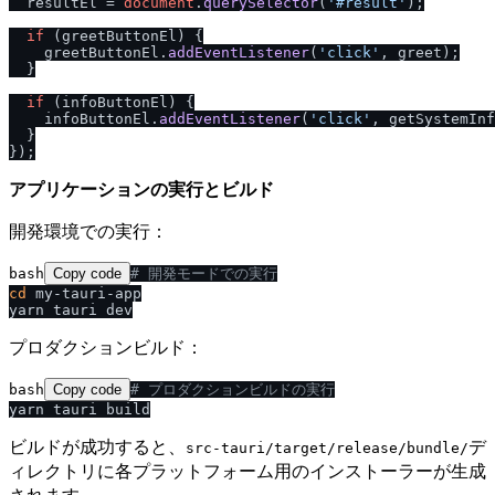
  resultEl = 
document
.
querySelector
(
'#result'
);

if
 (greetButtonEl) {

    greetButtonEl.
addEventListener
(
'click'
, greet);

  }

if
 (infoButtonEl) {

    infoButtonEl.
addEventListener
(
'click'
, getSystemInf
  }

アプリケーションの実行とビルド
開発環境での実行：
bash
Copy code
# 開発モードでの実行
cd
 my-tauri-app

プロダクションビルド：
bash
Copy code
# プロダクションビルドの実行
ビルドが成功すると、
デ
src-tauri​/​target​/​release​/​bundle​/​
ィレクトリに各プラットフォーム用のインストーラーが生成