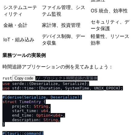
システムユーテ
ファイル管理、シス
OS 統合、効率性
ィリティ
テム監視
セキュリティ、デ
金融・会計
家計簿、投資管理
ータ保護
デバイス制御、デー
軽量性、リソース
IoT・組み込み
タ収集
効率
業務ツールの実装例
時間追跡アプリケーションの例を見てみましょう：
rust
Copy code
/
/
 プロジェクト時間追跡の実装例
use
use
 std::time::{Duration, SystemTime, UNIX_EPOCH};

#[derive(Serialize, Deserialize)]
struct
TimeEntry
 {

    project: 
String
,

    start_time: 
u64
,

    end_time: 
Option
<
u64
>,

    description: 
String
,

}

#[tauri::command]