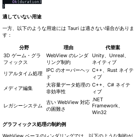
Ok
(duration)

適していない用途
一方、以下のような用途には Tauri は適さない場合がありま
す：
分野
理由
代替案
3D ゲーム・グラ
WebView のレンダ
Unity、Unreal、
フィックス
リング制約
ネイティブ
IPC のオーバーヘッ
C++、Rust ネイテ
リアルタイム処理
ド
ィブ
大容量データ処理の
C++、C# ネイテ
メディア編集
非効率性
ィブ
.NET
古い WebView 対応
レガシーシステム
Framework、
の困難さ
Win32
グラフィックス処理の制約例
WebView ベースのレンダリングでは、以下のような制約が