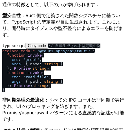
通信の特徴として、以下の点が挙げられます：
型安全性
：Rust 側で定義された関数シグネチャに基づい
て、TypeScript の型定義が自動生成されます。これによ
り、開発時にタイプミスや型不整合によるエラーを防げま
す。
typescript
Copy code
/
/
 自動生成される型定義の例
declare
module
'@tauri-apps
/
api
/
tauri'
 {

function
invoke
(
cmd
: 
'greet'
,

args
: { name: 
string
 }

): 
Promise
<
string
>;

function
invoke
(
cmd
: 
'read_file'
,

args
: { path: 
string
 }

): 
Promise
<
string
>;

非同期処理の最適化
：すべての IPC コールは非同期で実行
され、UI のブロッキングを防ぎます。また、
Promise/async-await パターンによる直感的な記述が可能
です。