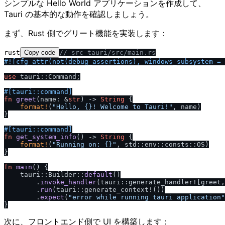
シンプルな Hello World アプリケーションを作成して、
Tauri の基本的な動作を確認しましょう。
まず、Rust 側でグリート機能を実装します：
rust
Copy code
/
/
 src-tauri
/
src
/
main.rs
#![cfg_attr(not(debug_assertions), windows_subsystem = 
use
 tauri::Command;

#[tauri::command]
fn
greet
(name: &
str
) 
->
String
 {

format!
(
"Hello, {}! Welcome to Tauri!"
, name)

}

#[tauri::command]
fn
get_system_info
() 
->
String
 {

format!
(
"Running on: {}"
, std::env::consts::OS)

}

fn
main
() {

    tauri::Builder::
default
()

        .
invoke_handler
(tauri::generate_handler![greet,
        .
run
(tauri::generate_context!())

        .
expect
(
"error while running tauri application"
次に、フロントエンド側で UI を構築します：