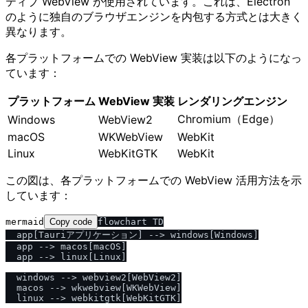
ティブ WebView が使用されています。これは、Electron
のように独自のブラウザエンジンを内包する方式とは大きく
異なります。
各プラットフォームでの WebView 実装は以下のようになっ
ています：
プラットフォーム
WebView 実装
レンダリングエンジン
Chromium（Edge）
Windows
WebView2
macOS
WKWebView
WebKit
Linux
WebKitGTK
WebKit
この図は、各プラットフォームでの WebView 活用方法を示
しています：
mermaid
Copy code
flowchart TD

  app[Tauriアプリケーション] --> windows[Windows]

  app --> macos[macOS]

  app --> linux[Linux]

  windows --> webview2[WebView2]

  macos --> wkwebview[WKWebView]

  linux --> webkitgtk[WebKitGTK]
