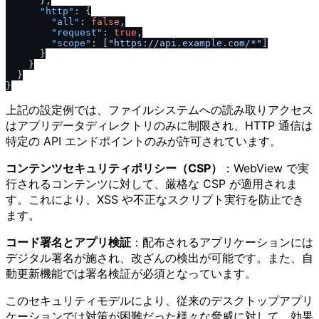
}
,
"http"
:
{
"all"
:
false
,
"request"
:
true
,
"scope"
:
[
"https:
/
/
api.example.com
/
*"
]
}
}
}
}
上記の設定例では、ファイルシステムへの読み取りアクセス
はアプリデータディレクトリのみに制限され、HTTP 通信は
特定の API エンドポイントのみが許可されています。
コンテンツセキュリティポリシー（CSP）
：WebView で実
行されるコンテンツに対して、厳格な CSP が適用されま
す。これにより、XSS や不正なスクリプト実行を防止でき
ます。
コード署名とアプリ検証
：配布されるアプリケーションには
デジタル署名が施され、改ざんの検出が可能です。また、自
動更新機能では署名検証が必須となっています。
このセキュリティモデルにより、従来のデスクトップアプリ
ケーションでは対策が困難だった様々な脅威に対して、効果