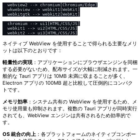
  webview2 --> chromium[Chromium/Edge]

  wkwebview --> webkit1[WebKit]

  webkitgtk --> webkit2[WebKit]

  chromium --> ui1[HTML/CSS/JS]

  webkit1 --> ui2[HTML/CSS/JS]

ネイティブ WebView を使用することで得られる主要なメリ
ットは以下のとおりです：
軽量性の実現
：アプリケーションにブラウザエンジンを同梱
する必要がないため、配布サイズが大幅に削減されます。一
般的な Tauri アプリは 10MB 未満に収まることが多く、
Electron アプリの 100MB 超と比較して圧倒的にコンパク
トです。
メモリ効率
：システム共有の WebView を使用するため、メ
モリ使用量も抑制されます。複数の Tauri アプリが同時実行
されても、WebView エンジンは共有されるため効率的で
す。
OS 統合の向上
：各プラットフォームのネイティブコンポー