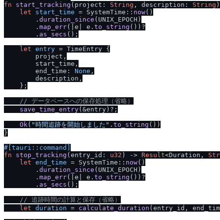
fn
start_tracking
(project: 
String
, description: 
String
)
let
start_time
 = SystemTime::
now
()

        .
duration_since
(UNIX_EPOCH)

        .
map_err
(|e| e.
to_string
())?

        .
as_secs
();

let
entry
 = TimeEntry {

        project,

        start_time,

        end_time: 
None
,

        description,

    };

/
/
 データベースへの保存処理（省略）
save_time_entry
(&entry)?;

Ok
(
"時間追跡を開始しました"
.
to_string
())

}

#[tauri::command]
fn
stop_tracking
(entry_id: 
u32
) 
->
Result
<Duration, 
Str
let
end_time
 = SystemTime::
now
()

        .
duration_since
(UNIX_EPOCH)

        .
map_err
(|e| e.
to_string
())?

        .
as_secs
();

/
/
 追跡時間の計算と保存（省略）
let
duration
 = 
calculate_duration
(entry_id, end_tim