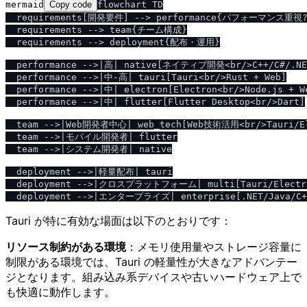
mermaid
Copy code
flowchart TD

  requirements[開発要件] --> performance{パフォーマンス重視?}
  requirements --> team{チーム構成}

  requirements --> deployment{配布・運用}

  performance -->|高| native[ネイティブ開発<br/>C++/C#/.NET
  performance -->|中-高| tauri[Tauri<br/>Rust + Web]

  performance -->|中| electron[Electron<br/>Node.js + We
  performance -->|中| flutter[Flutter Desktop<br/>Dart]

  team -->|Web開発者中心| web_tech[Web技術活用<br/>Tauri/El
  team -->|モバイル開発者| flutter

  team -->|システム開発者| native

  deployment -->|軽量配布| tauri

  deployment -->|クロスプラットフォーム| multi[Tauri/Electron
Tauri が特に有効な場面は以下のとおりです：
リソース制約がある環境
：メモリ使用量やストレージ容量に
制限がある環境では、Tauri の軽量性が大きなアドバンテー
ジとなります。組み込み系デバイスや古いハードウェア上で
も快適に動作します。