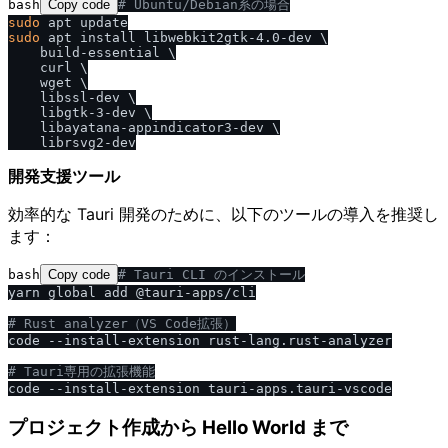
bash
Copy code
# Ubuntu
/
Debian系の場合
sudo
sudo
 apt install libwebkit2gtk-4.0-dev \

    build-essential \

    curl \

    wget \

    libssl-dev \

    libgtk-3-dev \

    libayatana-appindicator3-dev \

開発支援ツール
効率的な Tauri 開発のために、以下のツールの導入を推奨し
ます：
bash
Copy code
# Tauri CLI のインストール
yarn global add @tauri-apps/cli

# Rust analyzer（VS Code拡張）
code --install-extension rust-lang.rust-analyzer

# Tauri専用の拡張機能
プロジェクト作成から Hello World まで