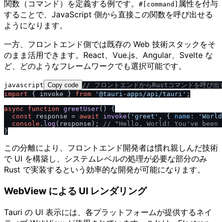
関数（コマンド）を定義する例です。
属性を付与
#[command]
することで、JavaScript 側から直接この関数を呼び出せる
ようになります。
一方、フロントエンド側では既存の Web 技術スタックをそ
のまま活用できます。React、Vue.js、Angular、Svelte な
ど、どのようなフレームワークでも選択可能です。
javascript
Copy code
/
/
 フロントエンドからRustコマンドを呼び出
import
 { invoke } 
from
'@tauri-apps
/
api
/
tauri'
;

async
function
greetUser
(
) {

const
 response = 
await
invoke
(
'greet'
, { 
name
: 
'World
console
.
log
(response); 
/
/
 "Hello, World! You've been 
この分離により、フロントエンド開発者は慣れ親しんだ技術
で UI を構築し、システムレベルの処理が必要な部分のみ
Rust で実装するという効率的な開発が可能になります。
WebView による UI レンダリング
Tauri の UI 表示には、各プラットフォームが提供するネイ