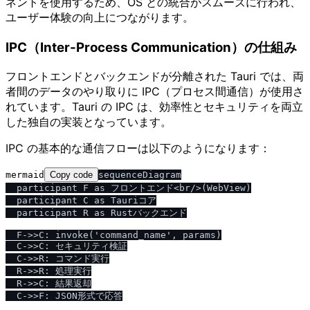
ネントを使用するため、OS との統合がスムーズに行われ、
ユーザー体験の向上につながります。
IPC（Inter-Process Communication）の仕組み
フロントエンドとバックエンドが分離された Tauri では、両
者間のデータのやり取りに IPC（プロセス間通信）が使用さ
れています。Tauri の IPC は、効率性とセキュリティを両立
した独自の実装となっています。
IPC の基本的な通信フローは以下のようになります：
mermaid
Copy code
sequenceDiagram

  participant F as フロントエンド<br/>(WebView)

  participant C as Tauriコア

  participant R as Rustバックエンド

  F->>C: invoke('command_name', params)

  C->>C: セキュリティ検証

  C->>R: コマンド実行

  R->>R: 処理実行

  R->>C: 結果返却
