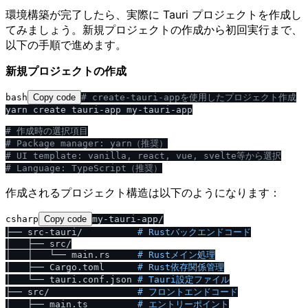
環境構築が完了したら、実際に Tauri プロジェクトを作成し
てみましょう。新規プロジェクトの作成から初回実行まで、
以下の手順で進めます。
新規プロジェクトの作成
bash
Copy code
# create-tauri-appを使用したプロジェクト作成
yarn create tauri-app my-tauri-app

# 作成時の選択項目
# Package manager: yarn（推奨）
# UI template: vanilla, react, vue, svelte等から選択
# Language: TypeScript（推奨）
作成されるプロジェクト構造は以下のようになります：
csharp
Copy code
my-tauri-app/

├── src-tauri/          
# Rustバックエンドコード
│   ├── src/

│   │   └── main.rs     
# Rustメイン処理
│   ├── Cargo.toml      
# Rust依存関係管理
│   └── tauri.conf.json 
# Tauri設定ファイル
├── src/                
# フロントエンドコード
│   ├── main.ts         
# エントリーポイント