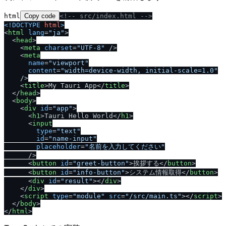
html
Copy code
<!-- src
/
index.html -->
<!DOCTYPE 
html
>
<
html
lang
=
"ja"
>
<
head
>
<
meta
charset
=
"UTF-8"
/
>
<
meta
name
=
"viewport"
content
=
"width=device-width, initial-scale=1.0"
/
>
<
title
>
My Tauri App
<
/
title
>
<
/
head
>
<
body
>
<
div
id
=
"app"
>
<
h1
>
Tauri Hello World
<
/
h1
>
<
input
type
=
"text"
id
=
"name-input"
placeholder
=
"名前を入力してください"
/
>
<
button
id
=
"greet-button"
>
挨拶する
<
/
button
>
<
button
id
=
"info-button"
>
システム情報取得
<
/
button
>
<
div
id
=
"result"
>
<
/
div
>
<
/
div
>
<
script
type
=
"module"
src
=
"/src/main.ts"
>
<
/
script
>
<
/
body
>
<
/
html
>