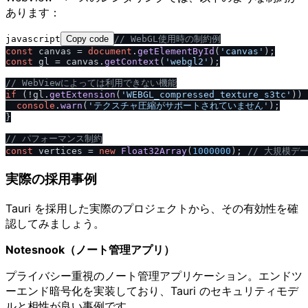
あります：
javascript
Copy code
/
/
 WebGL使用時の制約例
const
 canvas = 
document
.
getElementById
(
'canvas'
const
 gl = canvas.
getContext
(
'webgl2'
);

/
/
 WebViewによっては利用できない機能
if
 (!gl.
getExtension
(
'WEBGL_compressed_texture_s3tc'
)) 
console
.
warn
(
'テクスチャ圧縮がサポートされていません'
);

}

/
/
 パフォーマンス制約
const
 vertices = 
new
Float32Array
(
1000000
); 
/
/
 大規模デ
実際の採用事例
Tauri を採用した実際のプロジェクトから、その有効性を確
認してみましょう。
Notesnook（ノート管理アプリ）
プライバシー重視のノート管理アプリケーション。エンドツ
ーエンド暗号化を実装しており、Tauri のセキュリティモデ
ルと相性が良い事例です。