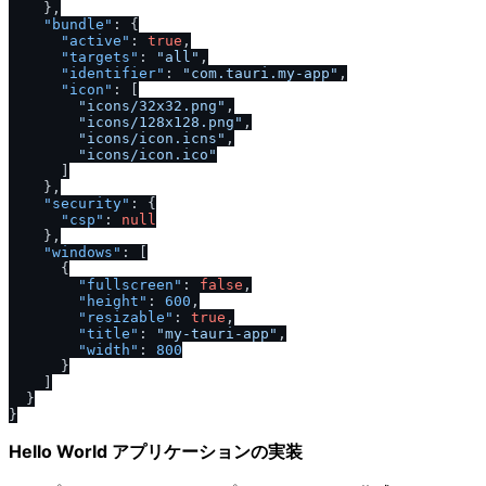
}
,
"bundle"
:
{
"active"
:
true
,
"targets"
:
"all"
,
"identifier"
:
"com.tauri.my-app"
,
"icon"
:
[
"icons
/
32x32.png"
,
"icons
/
128x128.png"
,
"icons
/
icon.icns"
,
"icons
/
icon.ico"
]
}
,
"security"
:
{
"csp"
:
null
}
,
"windows"
:
[
{
"fullscreen"
:
false
,
"height"
:
600
,
"resizable"
:
true
,
"title"
:
"my-tauri-app"
,
"width"
:
800
}
]
}
}
Hello World アプリケーションの実装