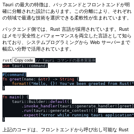
Tauri の最大の特徴は、バックエンドとフロントエンドが明
確に分離された設計にあります。この分離により、それぞれ
の領域で最適な技術を選択できる柔軟性が生まれています。
バックエンド側では、Rust 言語が採用されています。Rust
はメモリ安全性とパフォーマンスを両立した言語として知ら
れており、システムプログラミングから Web サーバーまで
幅広い分野で活用されています。
rust
Copy code
/
/
 Tauri コマンドの基本実装例
use
 tauri::command;

#[command]
fn
greet
(name: &
str
) 
->
String
 {

format!
(
"Hello, {}! You've been greeted from Rust!"
}

fn
main
() {

    tauri::Builder::
default
()

        .
invoke_handler
(tauri::generate_handler![greet]
        .
run
(tauri::generate_context!())

        .
expect
(
"error while running tauri application"
上記のコードは、フロントエンドから呼び出し可能な Rust