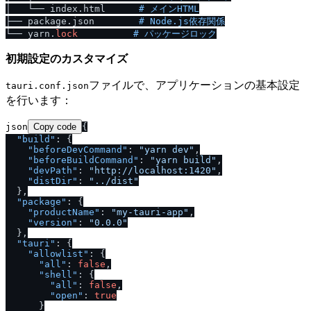
│   └── index.html      
# メインHTML
├── package.json        
# Node.js依存関係
└── yarn.
lock
# パッケージロック
初期設定のカスタマイズ
ファイルで、アプリケーションの基本設定
tauri.conf.json
を行います：
json
Copy code
{
"build"
:
{
"beforeDevCommand"
:
"yarn dev"
,
"beforeBuildCommand"
:
"yarn build"
,
"devPath"
:
"http:
/
/
localhost:1420"
,
"distDir"
:
"..
/
dist"
}
,
"package"
:
{
"productName"
:
"my-tauri-app"
,
"version"
:
"0.0.0"
}
,
"tauri"
:
{
"allowlist"
:
{
"all"
:
false
,
"shell"
:
{
"all"
:
false
,
"open"
:
true
}