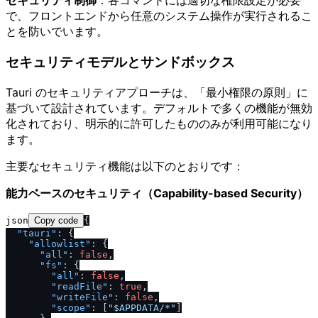
セキュリティ制御
：各コマンドには適切な権限設定が必要
で、フロントエンドから任意のシステム操作が実行されるこ
とを防いでいます。
セキュリティモデルとサンドボックス
Tauri のセキュリティアプローチは、「最小権限の原則」に
基づいて設計されています。デフォルトで多くの機能が無効
化されており、明示的に許可したもののみが利用可能になり
ます。
主要なセキュリティ機能は以下のとおりです：
能力ベースのセキュリティ（Capability-based Security）
json
Copy code
{
"tauri"
:
{
"allowlist"
:
{
"all"
:
false
,
"fs"
:
{
"all"
:
false
,
"readFile"
:
true
,
"writeFile"
:
false
,
"scope"
:
[
"$APPDATA
/
*"
]