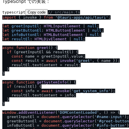
TypeScript での実装：
typescript
Copy code
/
/
 src
/
main.ts
import
 { invoke } 
from
'@tauri-apps
/
api
/
tauri'
;

let
greetInputEl
: 
HTMLInputElement
 | 
null
let
greetButtonEl
: 
HTMLButtonElement
 | 
null
let
infoButtonEl
: 
HTMLButtonElement
 | 
null
let
resultEl
: 
HTMLDivElement
 | 
null
;

async
function
greet
(
) {

if
 (greetInputEl && resultEl) {

const
 name = greetInputEl.
value
;

const
 result = 
await
invoke
(
'greet'
, { name });

    resultEl.
textContent
 = result;

  }

}

async
function
getSystemInfo
(
) {

if
 (resultEl) {

const
 info = 
await
invoke
(
'get_system_info'
);

    resultEl.
textContent
 = info;

  }

}

window
.
addEventListener
(
'DOMContentLoaded'
, 
() =>
 {

  greetInputEl = 
document
.
querySelector
(
'#name-input'
);

  greetButtonEl = 
document
.
querySelector
(
'#greet-button
  infoButtonEl = 
document
.
querySelector
(
'#info-button'
)