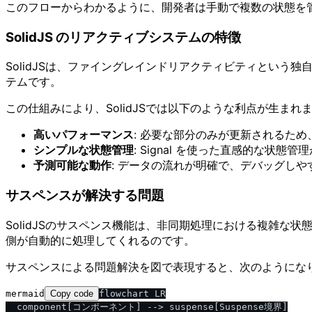
このフローからわかるように、開発者は手動で複数の状態を管
SolidJS のリアクティブシステムの特徴
SolidJSは、ファイングレインドリアクティビティとい
テムです。
この仕組みにより、SolidJSでは以下のような利点が生まれ
高いパフォーマンス
: 必要な部分のみが更新されるた
シンプルな状態管理
: Signal を使った直感的な状態管
予測可能な動作
: データの流れが明確で、デバッグし
サスペンスが解決する問題
SolidJSのサスペンス機能は、非同期処理における複雑
側が自動的に処理してくれるのです。
サスペンスによる問題解決を図で表現すると、次のようにな
mermaid
Copy code
flowchart LR

  component[コンポーネント] --> suspense[Suspense境界]
