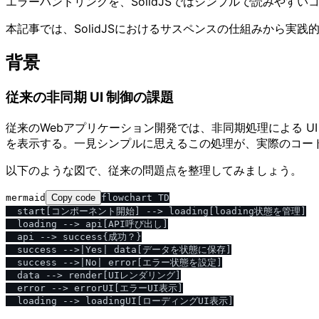
エラーハンドリングを、SolidJSではシンプルで読みやす
本記事では、SolidJSにおけるサスペンスの仕組みから実
背景
従来の非同期 UI 制御の課題
従来のWebアプリケーション開発では、非同期処理による 
を表示する。一見シンプルに思えるこの処理が、実際のコー
以下のような図で、従来の問題点を整理してみましょう。
mermaid
Copy code
flowchart TD

  start[コンポーネント開始] --> loading[loading状態を管理]

  loading --> api[API呼び出し]

  api --> success{成功？}

  success -->|Yes| data[データを状態に保存]

  success -->|No| error[エラー状態を設定]

  data --> render[UIレンダリング]

  error --> errorUI[エラーUI表示]
