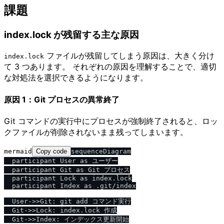
課題
index.lock が残留する主な原因
ファイルが残留してしまう原因は、大きく分け
index.lock
て 3 つあります。 それぞれの原因を理解することで、適切
な対処法を選択できるようになります。
原因 1：Git プロセスの異常終了
Git コマンドの実行中にプロセスが強制終了されると、ロッ
クファイルが削除されないまま残ってしまいます。
mermaid
Copy code
sequenceDiagram

  participant User as ユーザー

  participant Git as Git プロセス

  participant Lock as index.lock

  participant Index as .git/index

  User->>Git: git add コマンド実行

  Git->>Lock: index.lock 作成

  Git->>Index: インデックス更新開始
