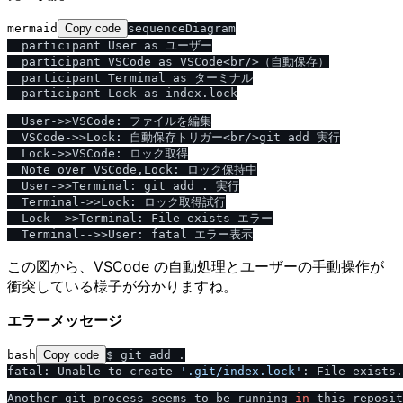
mermaid
Copy code
sequenceDiagram

  participant User as ユーザー

  participant VSCode as VSCode<br/>（自動保存）

  participant Terminal as ターミナル

  participant Lock as index.lock

  User->>VSCode: ファイルを編集

  VSCode->>Lock: 自動保存トリガー<br/>git add 実行

  Lock->>VSCode: ロック取得

  Note over VSCode,Lock: ロック保持中

  User->>Terminal: git add . 実行

  Terminal->>Lock: ロック取得試行

  Lock-->>Terminal: File exists エラー

この図から、VSCode の自動処理とユーザーの手動操作が
衝突している様子が分かりますね。
エラーメッセージ
bash
Copy code
$ git add .

fatal: Unable to create 
'.git
/
index.lock'
: File exists.

Another git process seems to be running 
in