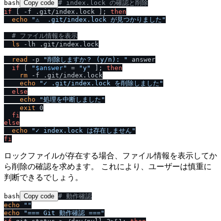
bash
Copy code
# index.lock の確認と削除
if
 [ -f .git/index.lock ]; 
then
echo
"⚠️  .git
/
index.lock が見つかりました"
# ファイル情報を表示
ls
 -lh .git/index.lock

read
 -p 
"削除しますか？ (y
/
n): "
 answer

if
 [ 
"
$answer
"
 = 
"y"
 ]; 
then
rm
 -f .git/index.lock

echo
"✓ .git
/
index.lock を削除しました"
else
echo
"処理を中断しました"
exit
 0

fi
else
echo
"✓ index.lock は存在しません"
fi
ロックファイルが存在する場合、ファイル情報を表示してか
ら削除の確認を求めます。 これにより、ユーザーは慎重に
判断できるでしょう。
bash
Copy code
# 動作確認
echo
""
echo
"=== Git 動作確認 ==="