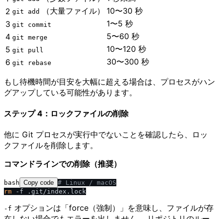
（大量ファイル）
10〜30 秒
2
git add
1〜5 秒
3
git commit
5〜60 秒
4
git merge
10〜120 秒
5
git pull
30〜300 秒
6
git rebase
もし待機時間が目安を大幅に超える場合は、プロセスがハン
グアップしている可能性があります。
ステップ 4：ロックファイルの削除
他に Git プロセスが実行中でないことを確認したら、ロッ
クファイルを削除します。
コマンドラインでの削除（推奨）
bash
Copy code
# Linux 
/
 macOS
rm
オプションは「force（強制）」を意味し、ファイルが存
-f
在しない場合でもエラーを出しません。 リポジトリのルー