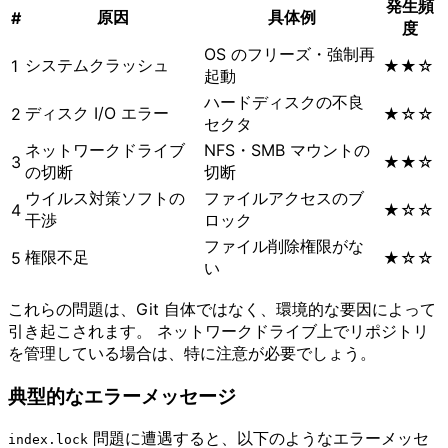
発生頻
原因
具体例
#
度
OS のフリーズ・強制再
システムクラッシュ
1
★★☆
起動
ハードディスクの不良
ディスク I/O エラー
2
★☆☆
セクタ
ネットワークドライブ
NFS・SMB マウントの
3
★★☆
の切断
切断
ウイルス対策ソフトの
ファイルアクセスのブ
4
★☆☆
干渉
ロック
ファイル削除権限がな
権限不足
5
★☆☆
い
これらの問題は、Git 自体ではなく、環境的な要因によって
引き起こされます。 ネットワークドライブ上でリポジトリ
を管理している場合は、特に注意が必要でしょう。
典型的なエラーメッセージ
問題に遭遇すると、以下のようなエラーメッセ
index.lock