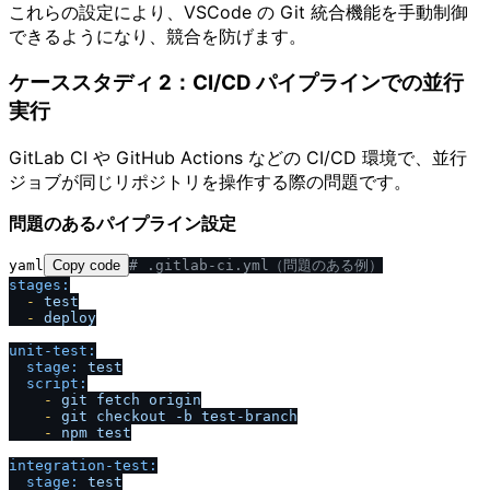
これらの設定により、VSCode の Git 統合機能を手動制御
できるようになり、競合を防げます。
ケーススタディ 2：CI/CD パイプラインでの並行
実行
GitLab CI や GitHub Actions などの CI/CD 環境で、並行
ジョブが同じリポジトリを操作する際の問題です。
問題のあるパイプライン設定
yaml
Copy code
# .gitlab-ci.yml（問題のある例）
stages:
-
test
-
deploy
unit-test:
stage:
test
script:
-
git
fetch
origin
-
git
checkout
-b
test-branch
-
npm
test
integration-test:
stage:
test