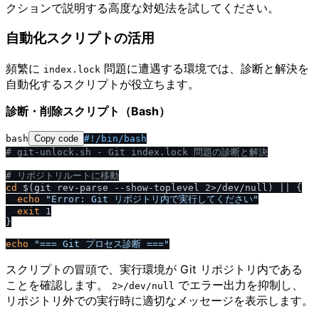
クションで説明する高度な対処法を試してください。
自動化スクリプトの活用
頻繁に
問題に遭遇する環境では、診断と解決を
index.lock
自動化するスクリプトが役立ちます。
診断・削除スクリプト（Bash）
bash
Copy code
#!
/
bin
/
bash
# git-unlock.sh - Git index.lock 問題の診断と解決
# リポジトリルートに移動
cd
 $(git rev-parse --show-toplevel 2>/dev/null) || {

echo
"Error: Git リポジトリ内で実行してください"
exit
 1

}

echo
"=== Git プロセス診断 ==="
スクリプトの冒頭で、実行環境が Git リポジトリ内である
ことを確認します。
でエラー出力を抑制し、
2>​/​dev​/​null
リポジトリ外での実行時に適切なメッセージを表示します。