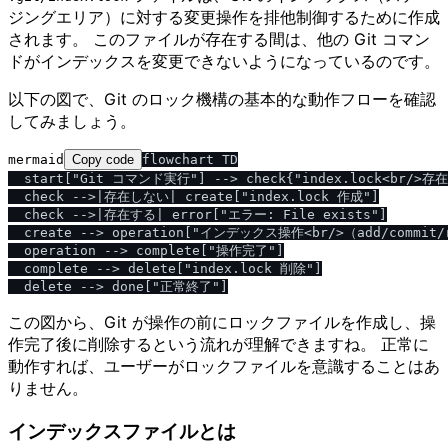
ジングエリア）に対する変更操作を排他制御するために作成
されます。 このファイルが存在する間は、他の Git コマン
ドがインデックスを変更できないようになっているのです。
以下の図で、Git のロック機構の基本的な動作フローを確認
してみましょう。
mermaid
Copy code
flowchart TD

  start["Git コマンド実行"] --> check{"index.lock<br/>存在
  check -->|存在しない| create["index.lock 作成"]

  check -->|存在する| error["エラー: File exists"]

  create --> operation["インデックス操作<br/>（add/commit/r
  operation --> complete["操作完了"]

  complete --> delete["index.lock 削除"]

この図から、Git が操作の前にロックファイルを作成し、操
作完了後に削除するという流れが理解できますね。 正常に
動作すれば、ユーザーがロックファイルを意識することはあ
りません。
インデックスファイルとは