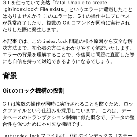
Git を使っていて突然「fatal: Unable to create
'.git/index.lock': File exists.」というエラーに遭遇したこと
はありませんか？ このエラーは、Git の操作中にプロセス
が異常終了したり、複数の Git コマンドが同時に実行され
たりした際に発生します。
本記事では、この
問題の根本原因から安全な解
index.lock
決方法まで、初心者の方にもわかりやすく解説いたします。
エラーの背景を理解することで、今後同じ問題に直面した際
にも自信を持って対処できるようになるでしょう。
背景
Git のロック機構の役割
Git は複数の操作が同時に実行されることを防ぐため、ロッ
クファイルという仕組みを採用しています。 これは、デー
タベースのトランザクション制御に似た概念で、データの整
合性を保つために不可欠な機能です。
ファイルは、Git のインデックス（ステー
.git​/​index.lock