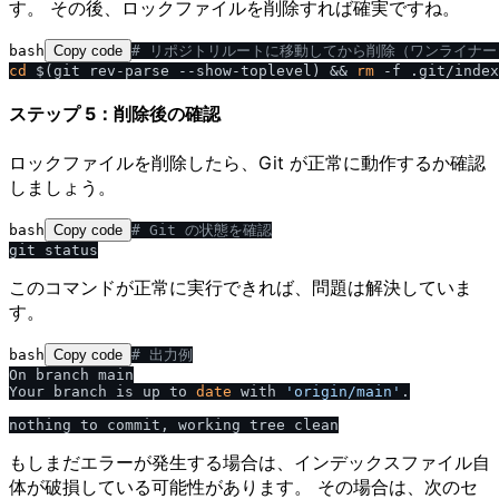
す。 その後、ロックファイルを削除すれば確実ですね。
bash
Copy code
# リポジトリルートに移動してから削除（ワンライナー
cd
 $(git rev-parse --show-toplevel) && 
rm
ステップ 5：削除後の確認
ロックファイルを削除したら、Git が正常に動作するか確認
しましょう。
bash
Copy code
# Git の状態を確認
このコマンドが正常に実行できれば、問題は解決していま
す。
bash
Copy code
# 出力例
On branch main

Your branch is up to 
date
 with 
'origin
/
main'
.

もしまだエラーが発生する場合は、インデックスファイル自
体が破損している可能性があります。 その場合は、次のセ