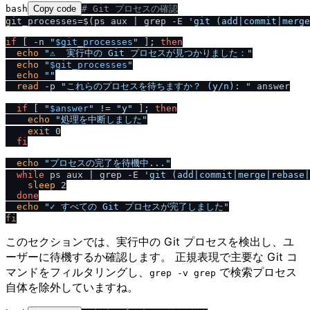
bash
Copy code
# Git プロセスの確認
git_processes=$(ps aux | grep -E 
'git (add|commit|merge
if
 [ -n 
"
$git_processes
"
 ]; 
then
echo
"⚠️  実行中の Git プロセスが見つかりました："
echo
"
$git_processes
"
echo
""
read
 -p 
"これらのプロセスを待ちますか？ (y
/
n): "
 answer

if
 [ 
"
$answer
"
 != 
"y"
 ]; 
then
echo
"処理を中断しました"
exit
 0

fi
echo
"プロセスの完了を待機中..."
while
 ps aux | grep -E 
'git (add|commit|merge|rebase|
sleep
 2

done
echo
"✓ すべての Git プロセスが完了しました"
fi
このセクションでは、実行中の Git プロセスを検出し、ユ
ーザーに待機するか確認します。 正規表現で主要な Git コ
マンドをフィルタリングし、
で検索プロセス
grep -v grep
自体を除外していますね。