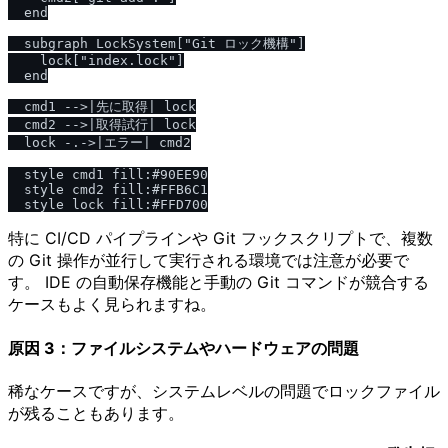
  end

  subgraph LockSystem["Git ロック機構"]

    lock["index.lock"]

  end

  cmd1 -->|先に取得| lock

  cmd2 -->|取得試行| lock

  lock -.->|エラー| cmd2

  style cmd1 fill:#90EE90

  style cmd2 fill:#FFB6C1

特に CI/CD パイプラインや Git フックスクリプトで、複数
の Git 操作が並行して実行される環境では注意が必要で
す。 IDE の自動保存機能と手動の Git コマンドが競合する
ケースもよく見られますね。
原因 3：ファイルシステムやハードウェアの問題
稀なケースですが、システムレベルの問題でロックファイル
が残ることもあります。