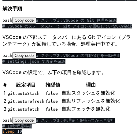
解決手順
bash
Copy code
# ステップ1：VSCode の Git 処理を確認
# VSCode のステータスバーで Git アイコンが回転していないか確認
VSCode の下部ステータスバーにある Git アイコン（ブラ
ンチマーク）が回転している場合、処理実行中です。
bash
Copy code
# ステップ2：VSCode の自動保存を一時停止
# settings.json で設定を確認
VSCode の設定で、以下の項目を確認します。
設定項目
推奨値
理由
#
自動スタッシュを無効化
1
git.autoStash
false
自動リフレッシュを無効化
2
git.autorefresh
false
自動フェッチを無効化
3
git.autofetch
false
bash
Copy code
# ステップ3：処理完了を待ってから再実行
# 10秒程度待機
sleep
 10
