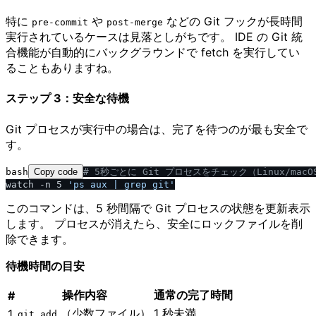
特に
や
などの Git フックが長時間
pre-commit
post-merge
実行されているケースは見落としがちです。 IDE の Git 統
合機能が自動的にバックグラウンドで fetch を実行してい
ることもありますね。
ステップ 3：安全な待機
Git プロセスが実行中の場合は、完了を待つのが最も安全で
す。
bash
Copy code
# 5秒ごとに Git プロセスをチェック（Linux
/
macO
watch -n 5 
'ps aux | grep git'
このコマンドは、5 秒間隔で Git プロセスの状態を更新表示
します。 プロセスが消えたら、安全にロックファイルを削
除できます。
待機時間の目安
操作内容
通常の完了時間
#
（少数ファイル）
1 秒未満
1
git add