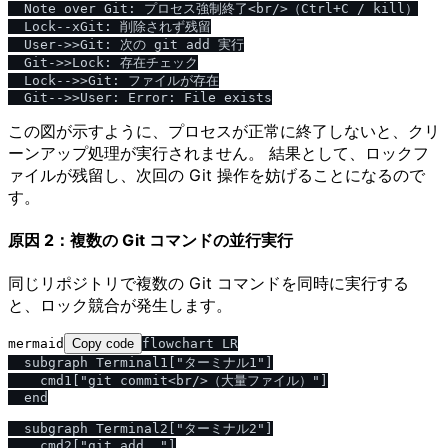
  Note over Git: プロセス強制終了<br/>（Ctrl+C / kill）

  Lock--xGit: 削除されず残留

  User->>Git: 次の git add 実行

  Git->>Lock: 存在チェック

  Lock-->>Git: ファイルが存在

この図が示すように、プロセスが正常に終了しないと、クリ
ーンアップ処理が実行されません。 結果として、ロックフ
ァイルが残留し、次回の Git 操作を妨げることになるので
す。
原因 2：複数の Git コマンドの並行実行
同じリポジトリで複数の Git コマンドを同時に実行する
と、ロック競合が発生します。
mermaid
Copy code
flowchart LR

  subgraph Terminal1["ターミナル1"]

    cmd1["git commit<br/>（大量ファイル）"]

  end

  subgraph Terminal2["ターミナル2"]

    cmd2["git add ."]
