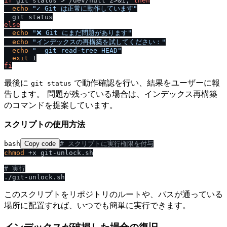
if
 git status > /dev/null 2>&1; 
then
echo
"✓ Git は正常に動作しています"
else
echo
"❌ Git にまだ問題があります"
echo
"インデックスの再構築を試してください："
echo
"  git read-tree HEAD"
exit
fi
最後に
で動作確認を行い、結果をユーザーに報
git status
告します。 問題が残っている場合は、インデックス再構築
のコマンドを提案しています。
スクリプトの使用方法
bash
Copy code
# スクリプトに実行権限を付与
chmod
 +x git-unlock.sh

# 実行
このスクリプトをリポジトリのルートや、パスが通っている
場所に配置すれば、いつでも簡単に実行できます。