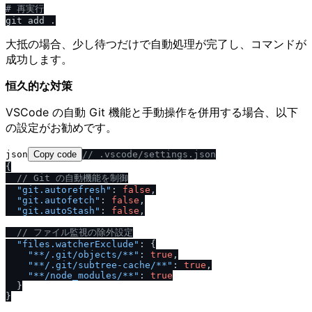
# 再実行
大抵の場合、少し待つだけで自動処理が完了し、コマンドが
成功します。
恒久的な対策
VSCode の自動 Git 機能と手動操作を併用する場合、以下
の設定がお勧めです。
json
Copy code
/
/
 .vscode
/
settings.json
{
/
/
 Git の自動機能を制御
"git.autorefresh"
:
false
,
"git.autofetch"
:
false
,
"git.autoStash"
:
false
,
/
/
 ファイル監視の除外設定
"files.watcherExclude"
:
{
"**
/
.git
/
objects
/
**"
:
true
,
"**
/
.git
/
subtree-cache
/
**"
:
true
,
"**
/
node_modules
/
**"
:
true
}
}