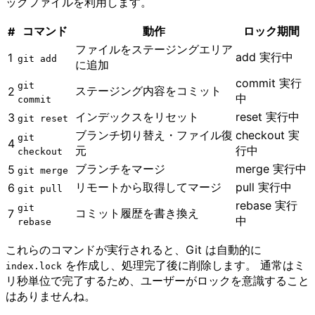
ックファイルを利用します。
コマンド
動作
ロック期間
#
ファイルをステージングエリア
add 実行中
1
git add
に追加
commit 実行
git
ステージング内容をコミット
2
中
commit
インデックスをリセット
reset 実行中
3
git reset
ブランチ切り替え・ファイル復
checkout 実
git
4
元
行中
checkout
ブランチをマージ
merge 実行中
5
git merge
リモートから取得してマージ
pull 実行中
6
git pull
rebase 実行
git
コミット履歴を書き換え
7
中
rebase
これらのコマンドが実行されると、Git は自動的に
を作成し、処理完了後に削除します。 通常はミ
index.lock
リ秒単位で完了するため、ユーザーがロックを意識すること
はありませんね。