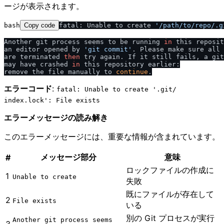
ージが表示されます。
bash
Copy code
fatal: Unable to create 
'
/
path
/
to
/
repo
/
.g
Another git process seems to be running 
in
 this reposit
an editor opened by 
'git commit'
. Please make sure all 
are terminated 
then
 try again. If it still fails, a git
may have crashed 
in
 this repository earlier:

remove the file manually to 
continue
エラーコード
:
fatal: Unable to create '.git​/​
index.lock': File exists
エラーメッセージの読み解き
このエラーメッセージには、重要な情報が含まれています。
メッセージ部分
意味
#
ロックファイルの作成に
1
Unable to create
失敗
既にファイルが存在して
2
File exists
いる
別の Git プロセスが実行
Another git process seems