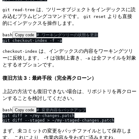
は、ツリーオブジェクトをインデックスに読
git read-tree
み込むプラムビングコマンドです。
よりも直接
git reset
的にインデックスを操作します。
bash
Copy code
# ワーキングツリーの状態を更新
は、インデックスの内容をワーキングツリ
checkout-index
ーに反映します。
は強制上書き、
は全ファイルを対象
-f
-a
とするオプションです。
復旧方法 3：最終手段（完全再クローン）
上記の方法でも復旧できない場合は、リポジトリを再クロー
ンすることを検討してください。
bash
Copy code
# 変更内容をバックアップ
git diff > ~/my-changes.patch

まず、未コミットの変更をパッチファイルとして保存しま
す。 これにより、作業内容を失わずに済みますね。