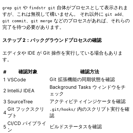
や
自体がプロセスとして表示されま
grep git
findstr git
すが、これは無視して構いません。 それ以外に
、
git add
、
などのプロセスがあれば、それらの
git commit
git merge
完了を待つ必要があります。
ステップ 2：バックグラウンドプロセスの確認
エディタや IDE が Git 操作を実行している場合もありま
す。
確認対象
確認方法
#
Git 拡張機能の同期状態を確認
1
VSCode
Background Tasks ウィンドウをチ
2
IntelliJ IDEA
ェック
アクティビティインジケータを確認
3
SourceTree
Git フックスクリ
内のスクリプト実行を確
.git​/​hooks​/​
4
プト
認
CI/CD パイプライ
ビルドステータスを確認
5
ン