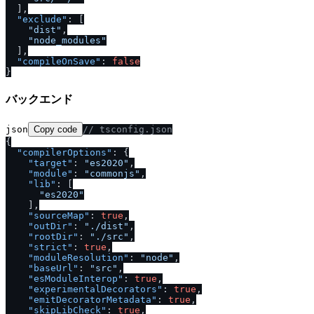
]
,
"exclude"
:
[
"dist"
,
"node_modules"
]
,
"compileOnSave"
:
false
}
バックエンド
json
Copy code
/
/
 tsconfig.json
{
"compilerOptions"
:
{
"target"
:
"es2020"
,
"module"
:
"commonjs"
,
"lib"
:
[
"es2020"
]
,
"sourceMap"
:
true
,
"outDir"
:
".
/
dist"
,
"rootDir"
:
".
/
src"
,
"strict"
:
true
,
"moduleResolution"
:
"node"
,
"baseUrl"
:
"src"
,
"esModuleInterop"
:
true
,
"experimentalDecorators"
:
true
,
"emitDecoratorMetadata"
:
true
,
"skipLibCheck"
:
true
,