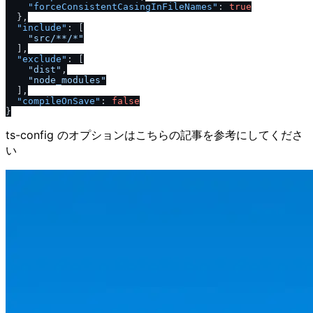
"forceConsistentCasingInFileNames"
:
true
}
,
"include"
:
[
"src
/
**
/
*"
]
,
"exclude"
:
[
"dist"
,
"node_modules"
]
,
"compileOnSave"
:
false
}
ts-config のオプションはこちらの記事を参考にしてくださ
い