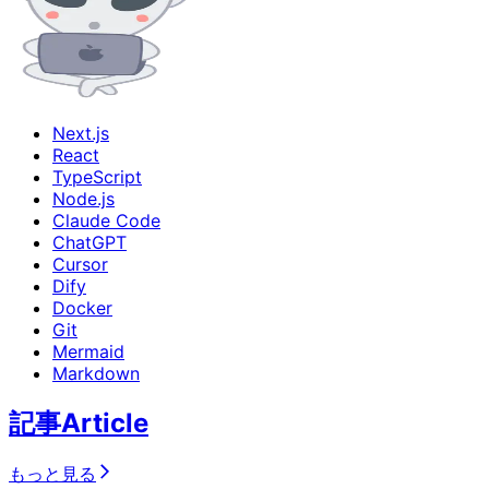
Next.js
React
TypeScript
Node.js
Claude Code
ChatGPT
Cursor
Dify
Docker
Git
Mermaid
Markdown
記事
Article
もっと見る