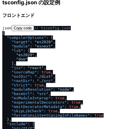
tsconfig.json の設定例
フロントエンド
json
Copy code
/
/
 tsconfig.json
{
"compilerOptions"
:
{
"target"
:
"es2020"
,
"module"
:
"esnext"
,
"lib"
:
[
"es2020"
,
"dom"
]
,
"jsx"
:
"react"
,
"sourceMap"
:
true
,
"outDir"
:
".
/
dist"
,
"rootDir"
:
".
/
src"
,
"strict"
:
true
,
"moduleResolution"
:
"node"
,
"baseUrl"
:
"src"
,
"esModuleInterop"
:
true
,
"experimentalDecorators"
:
true
,
"emitDecoratorMetadata"
:
true
,
"skipLibCheck"
:
true
,
"forceConsistentCasingInFileNames"
:
true
}
,
"include"
:
[
"src
/
**
/
*"