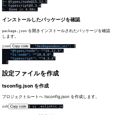
├─ @types/node@15.12.5

└─ typescript@4.3.4

✨  Done 
in
インストールしたパッケージを確認
を開きインストールされたパッケージを確認
package.json
します。
json
Copy code
"devDependencies"
:
{
"@types
/
node"
:
"^15.12.5"
,
"ts-node"
:
"^10.0.0"
,
"typescript"
:
"^4.3.4"
}
設定ファイルを作成
tsconfig.json を作成
プロジェクトルートへ tsconfig.json を作成します。
zsh
Copy code