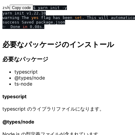
zsh
Copy code
$ yarn init -y

yarn init v1.22.10

warning The 
yes
 flag has been 
set
. This will automatica
success Saved package.json

✨  Done 
in
 0.08s.

必要なパッケージのインストール
必要なパッケージ
typescript
@types/node
ts-node
typescript
typescript のライブラリファイルになります。
@types/node
Node.js の型定義ファイルが含まれています。