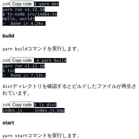
zsh
Copy code
$ yarn dev

yarn run v1.22.10

$ ts-node src/index.ts

Hello, world!

✨  Done 
in
build
コマンドを実行します。
yarn build
zsh
Copy code
 $ yarn build

yarn run v1.22.10

$ tsc

✨  Done 
in
ディレクトリを確認するとビルドしたファイルが再生さ
dist
れています。
zsh
Copy code
$ 
ls
 dist

start
コマンドを実行します。
yarn start