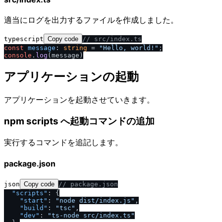
適当にログを出力するファイルを作成しました。
typescript
Copy code
/
/
 src
/
index.ts
const
message
: 
string
 = 
"Hello, world!"
console
.
log
アプリケーションの起動
アプリケーションを起動させていきます。
npm scripts へ起動コマンドの追加
実行するコマンドを追記します。
package.json
json
Copy code
/
/
 package.json
"scripts"
:
{
"start"
:
"node dist
/
index.js"
,
"build"
:
"tsc"
,
"dev"
:
"ts-node src
/
index.ts"