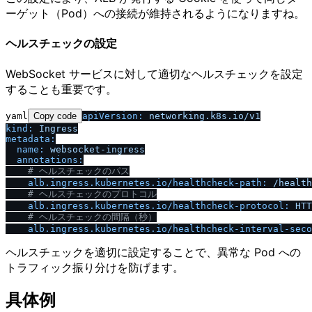
ーゲット（Pod）への接続が維持されるようになりますね。
ヘルスチェックの設定
WebSocket サービスに対して適切なヘルスチェックを設定
することも重要です。
yaml
Copy code
apiVersion:
networking.k8s.io
/
v1
kind:
Ingress
metadata:
name:
websocket-ingress
annotations:
# ヘルスチェックのパス
alb.ingress.kubernetes.io
/
healthcheck-path:
/
health
# ヘルスチェックのプロトコル
alb.ingress.kubernetes.io
/
healthcheck-protocol:
HTT
# ヘルスチェックの間隔（秒）
alb.ingress.kubernetes.io
/
healthcheck-interval-seco
ヘルスチェックを適切に設定することで、異常な Pod への
トラフィック振り分けを防げます。
具体例