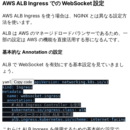
AWS ALB Ingress での WebSocket 設定
AWS ALB Ingress を使う場合は、NGINX とは異なる設定方
法を使います。
ALB は AWS のマネージドロードバランサーであるため、一
部の設定は AWS の機能を直接活用する形になるんです。
基本的な Annotation の設定
ALB で WebSocket を有効にする基本設定を見ていきまし
ょう。
yaml
Copy code
apiVersion:
networking.k8s.io
/
v1
kind:
Ingress
metadata:
name:
websocket-ingress
annotations:
# ALB Ingress Controller を使用
kubernetes.io
/
ingress.class:
alb
# インターネット向け ALB を作成
alb.ingress.kubernetes.io
/
scheme:
internet-facing
これらは ALB Ingress を使用するための基本的な設定で