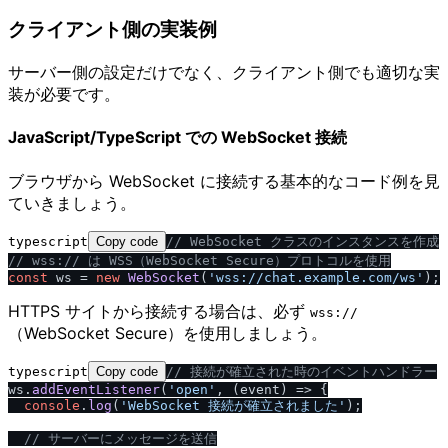
クライアント側の実装例
サーバー側の設定だけでなく、クライアント側でも適切な実
装が必要です。
JavaScript/TypeScript での WebSocket 接続
ブラウザから WebSocket に接続する基本的なコード例を見
ていきましょう。
typescript
Copy code
/
/
 WebSocket クラスのインスタンスを作成
/
/
 wss:
/
/
 は WSS（WebSocket Secure）プロトコルを使用
const
 ws = 
new
WebSocket
(
'wss:
/
/
chat.example.com
/
ws'
HTTPS サイトから接続する場合は、必ず
wss:​/​​/​
（WebSocket Secure）を使用しましょう。
typescript
Copy code
/
/
 接続が確立された時のイベントハンドラー
ws.
addEventListener
(
'open'
, 
(
event
) =>
 {

console
.
log
(
'WebSocket 接続が確立されました'
);

/
/
 サーバーにメッセージを送信