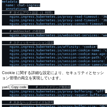
metadata:
name:
chat-ingress
annotations:
# タイムアウト設定（1 時間）
nginx.ingress.kubernetes.io
/
proxy-read-timeout:
'36
nginx.ingress.kubernetes.io
/
proxy-send-timeout:
'36
nginx.ingress.kubernetes.io
/
proxy-connect-timeout:
# WebSocket の有効化
nginx.ingress.kubernetes.io
/
websocket-services:
'we
# スティッキーセッション設定
nginx.ingress.kubernetes.io
/
affinity:
'cookie'
nginx.ingress.kubernetes.io
/
session-cookie-name:
'c
nginx.ingress.kubernetes.io
/
session-cookie-max-age:
nginx.ingress.kubernetes.io
/
session-cookie-path:
'
/
nginx.ingress.kubernetes.io
/
session-cookie-secure:
nginx.ingress.kubernetes.io
/
session-cookie-samesite
Cookie に関する詳細な設定により、セキュリティとセッシ
ョン管理の両立を実現しています。
yaml
Copy code
# バッファリング無効化
nginx.ingress.kubernetes.io
/
proxy-buffering:
"off"
nginx.ingress.kubernetes.io
/
proxy-request-buffering
# 大きなヘッダーサイズを許可
nginx.ingress.kubernetes.io
/
proxy-buffer-size:
"8k"