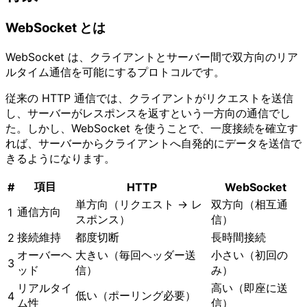
WebSocket とは
WebSocket は、クライアントとサーバー間で双方向のリア
ルタイム通信を可能にするプロトコルです。
従来の HTTP 通信では、クライアントがリクエストを送信
し、サーバーがレスポンスを返すという一方向の通信でし
た。しかし、WebSocket を使うことで、一度接続を確立す
れば、サーバーからクライアントへ自発的にデータを送信で
きるようになります。
項目
#
HTTP
WebSocket
単方向（リクエスト → レ
双方向（相互通
通信方向
1
スポンス）
信）
接続維持
都度切断
長時間接続
2
オーバーヘ
大きい（毎回ヘッダー送
小さい（初回の
3
ッド
信）
み）
リアルタイ
高い（即座に送
低い（ポーリング必要）
4
ム性
信）