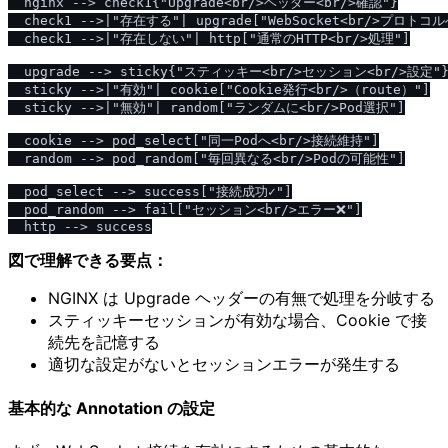
  nginx --> check1{"Upgrade<br/>ヘッダー<br/>確認"}

  check1 -->|"存在する"| upgrade["WebSocket<br/>プロト
  check1 -->|"存在しない"| http["通常のHTTP<br/>処理"]

  upgrade --> sticky{"スティッキー<br/>セッション<br/>設定"}
  sticky -->|"有効"| cookie["Cookie発行<br/>（route）"]

  sticky -->|"無効"| random["ランダムに<br/>Pod選択"]

  cookie --> pod_select["同一Podへ<br/>接続維持"]

  random --> pod_random["毎回異なる<br/>Podの可能性"]

  pod_select --> success["接続成功✓"]

  pod_random --> fail["セッション<br/>エラー❌"]

図で理解できる要点：
NGINX は Upgrade ヘッダーの有無で処理を分岐する
スティッキーセッションが有効な場合、Cookie で接
続先を記憶する
適切な設定がないとセッションエラーが発生する
基本的な Annotation の設定