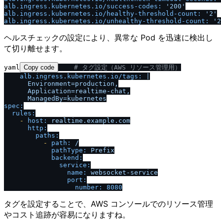
alb.ingress.kubernetes.io
/
success-codes:
'200'
alb.ingress.kubernetes.io
/
healthy-threshold-count:
'2'
alb.ingress.kubernetes.io
/
unhealthy-threshold-count:
'2
ヘルスチェックの設定により、異常な Pod を迅速に検出し
て切り離せます。
yaml
Copy code
# タグ設定（AWS リソース管理用）
alb.ingress.kubernetes.io
/
tags:
|

      Environment=production,

      Application=realtime-chat,

spec:
rules:
-
host:
realtime.example.com
http:
paths:
-
path:
/
pathType:
Prefix
backend:
service:
name:
websocket-service
port:
number:
8080
タグを設定することで、AWS コンソールでのリソース管理
やコスト追跡が容易になりますね。