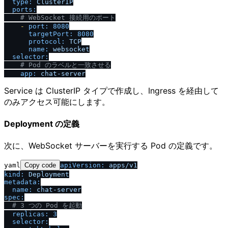
type:
ClusterIP
ports:
# WebSocket 接続用のポート
-
port:
8080
targetPort:
8080
protocol:
TCP
name:
websocket
selector:
# Pod のラベルと一致させる
app:
chat-server
Service は ClusterIP タイプで作成し、Ingress を経由して
のみアクセス可能にします。
Deployment の定義
次に、WebSocket サーバーを実行する Pod の定義です。
yaml
Copy code
apiVersion:
apps
/
v1
kind:
Deployment
metadata:
name:
chat-server
spec:
# 3 つの Pod を起動
replicas:
3
selector: