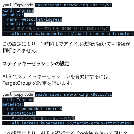
yaml
Copy code
apiVersion:
networking.k8s.io
/
v1
kind:
Ingress
metadata:
name:
websocket-ingress
annotations:
# アイドルタイムアウトを 3600 秒（1 時間）に設定
alb.ingress.kubernetes.io
/
load-balancer-attributes:
この設定により、1 時間までアイドル状態が続いても接続が
切断されません。
スティッキーセッションの設定
ALB でスティッキーセッションを有効にするには、
TargetGroup の設定を行います。
yaml
Copy code
apiVersion:
networking.k8s.io
/
v1
kind:
Ingress
metadata:
name:
websocket-ingress
annotations:
# スティッキーセッションを有効化
alb.ingress.kubernetes.io
/
target-group-attributes:
この設定により、ALB が発行する Cookie を使って同じタ