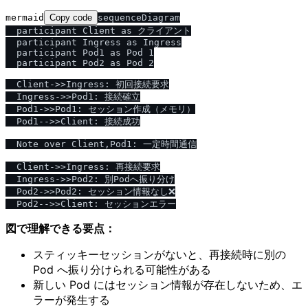
mermaid
Copy code
sequenceDiagram

  participant Client as クライアント

  participant Ingress as Ingress

  participant Pod1 as Pod 1

  participant Pod2 as Pod 2

  Client->>Ingress: 初回接続要求

  Ingress->>Pod1: 接続確立

  Pod1->>Pod1: セッション作成（メモリ）

  Pod1-->>Client: 接続成功

  Note over Client,Pod1: 一定時間通信

  Client->>Ingress: 再接続要求

  Ingress->>Pod2: 別Podへ振り分け

  Pod2->>Pod2: セッション情報なし❌

図で理解できる要点：
スティッキーセッションがないと、再接続時に別の
Pod へ振り分けられる可能性がある
新しい Pod にはセッション情報が存在しないため、エ
ラーが発生する