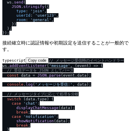
  ws.
send
(

JSON
.
stringify
({

type
: 
'join'
,

userId
: 
'user123'
,

room
: 
'general'
,

    })

  );

接続確立時に認証情報や初期設定を送信することが一般的で
す。
typescript
Copy code
/
/
 メッセージ受信時のイベントハンドラー
ws.
addEventListener
(
'message'
, 
(
event
) =>
 {

/
/
 受信データを JSON としてパース
const
 data = 
JSON
.
parse
(event.
data
);

console
.
log
(
'メッセージを受信:'
, data);

/
/
 メッセージタイプに応じて処理を分岐
switch
 (data.
type
) {

case
'chat'
:

displayChatMessage
(data);

break
;

case
'notification'
:

showNotification
(data);

break
;

  }
