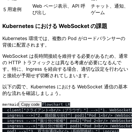
Web ページ表示、API 呼
チャット、通知、
用途例
5
び出し
ゲーム
Kubernetes における WebSocket の課題
Kubernetes 環境では、複数の Pod がロードバランサーの
背後に配置されます。
WebSocket は長時間接続を維持する必要があるため、通常
の HTTP トラフィックとは異なる考慮が必要になるんで
す。特に、Ingress を経由する場合、適切な設定を行わない
と接続が予期せず切断されてしまいます。
以下の図で、Kubernetes における WebSocket 通信の基本
的な流れを確認しましょう。
mermaid
Copy code
flowchart LR

  client["クライアント<br/>（ブラウザ）"] -->|"1. WebSocket接続
  ingress -->|"2. 接続振り分け"| pod1["Pod 1<br/>（WebSo
  ingress -.->|"振り分け候補"| pod2["Pod 2<br/>（WebSock
  ingress -.->|"振り分け候補"| pod3["Pod 3<br/>（WebSock
  pod1 -->|"3. 双方向通信<br/>（長時間接続）"| ingress
