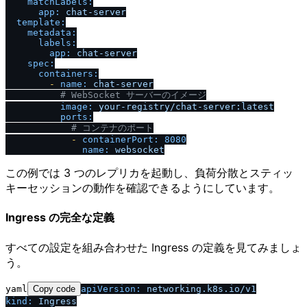
matchLabels:
app:
chat-server
template:
metadata:
labels:
app:
chat-server
spec:
containers:
-
name:
chat-server
# WebSocket サーバーのイメージ
image:
your-registry
/
chat-server:latest
ports:
# コンテナのポート
-
containerPort:
8080
name:
websocket
この例では 3 つのレプリカを起動し、負荷分散とスティッ
キーセッションの動作を確認できるようにしています。
Ingress の完全な定義
すべての設定を組み合わせた Ingress の定義を見てみましょ
う。
yaml
Copy code
apiVersion:
networking.k8s.io
/
v1
kind:
Ingress