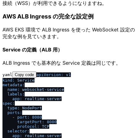
接続（WSS）が利用できるようになりますね。
AWS ALB Ingress の完全な設定例
AWS EKS 環境で ALB Ingress を使った WebSocket 設定の
完全な例を見ていきます。
Service の定義（ALB 用）
ALB Ingress でも基本的な Service 定義は同じです。
yaml
Copy code
apiVersion:
v1
kind:
Service
metadata:
name:
websocket-service
labels:
app:
realtime-server
spec:
type:
NodePort
ports:
-
port:
8080
targetPort:
8080
protocol:
TCP
selector:
app:
realtime-server