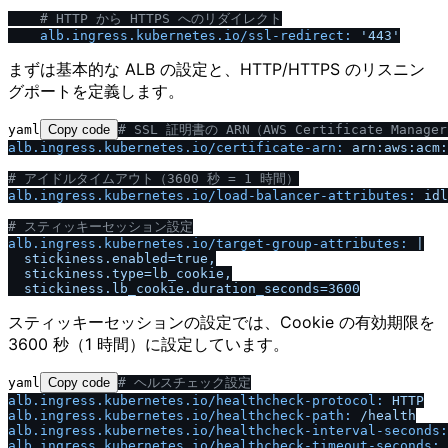
# HTTP から HTTPS へのリダイレクト
alb.ingress.kubernetes.io
/
ssl-redirect:
'443'
まずは基本的な ALB の設定と、HTTP/HTTPS のリスニン
グポートを定義します。
yaml
Copy code
# SSL 証明書の ARN（AWS Certificate Manage
alb.ingress.kubernetes.io
/
certificate-arn:
arn:aws:acm:
# アイドルタイムアウト（3600 秒 = 1 時間）
alb.ingress.kubernetes.io
/
load-balancer-attributes:
idl
# スティッキーセッション設定
alb.ingress.kubernetes.io
/
target-group-attributes:
|

  stickiness.enabled=true,

  stickiness.type=lb_cookie,

スティッキーセッションの設定では、Cookie の有効期限を
3600 秒（1 時間）に設定しています。
yaml
Copy code
# ヘルスチェック設定
alb.ingress.kubernetes.io
/
healthcheck-protocol:
HTTP
alb.ingress.kubernetes.io
/
healthcheck-path:
/
health
alb.ingress.kubernetes.io
/
healthcheck-interval-seconds:
alb.ingress.kubernetes.io
/
healthcheck-timeout-seconds: