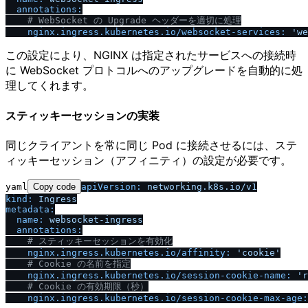
annotations:
# WebSocket の Upgrade ヘッダーを適切に処理
nginx.ingress.kubernetes.io
/
websocket-services:
'we
この設定により、NGINX は指定されたサービスへの接続時
に WebSocket プロトコルへのアップグレードを自動的に処
理してくれます。
スティッキーセッションの実装
同じクライアントを常に同じ Pod に接続させるには、ステ
ィッキーセッション（アフィニティ）の設定が必要です。
yaml
Copy code
apiVersion:
networking.k8s.io
/
v1
kind:
Ingress
metadata:
name:
websocket-ingress
annotations:
# スティッキーセッションを有効化
nginx.ingress.kubernetes.io
/
affinity:
'cookie'
# Cookie の名前を指定
nginx.ingress.kubernetes.io
/
session-cookie-name:
'r
# Cookie の有効期限（秒）
nginx.ingress.kubernetes.io
/
session-cookie-max-age: