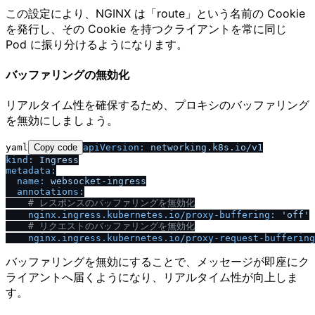
この設定により、NGINX は「route」という名前の Cookie
を発行し、その Cookie を持つクライアントを常に同じ
Pod に振り分けるようになります。
バッファリングの無効化
リアルタイム性を確保するため、プロキシのバッファリング
を無効にしましょう。
yaml
Copy code
apiVersion:
networking.k8s.io
/
v1
kind:
Ingress
metadata:
name:
websocket-ingress
annotations:
# レスポンスのバッファリングを無効化
nginx.ingress.kubernetes.io
/
proxy-buffering:
'off'
# リクエストのバッファリングを無効化
nginx.ingress.kubernetes.io
/
proxy-request-buffering
バッファリングを無効にすることで、メッセージが即座にク
ライアントへ届くようになり、リアルタイム性が向上しま
す。