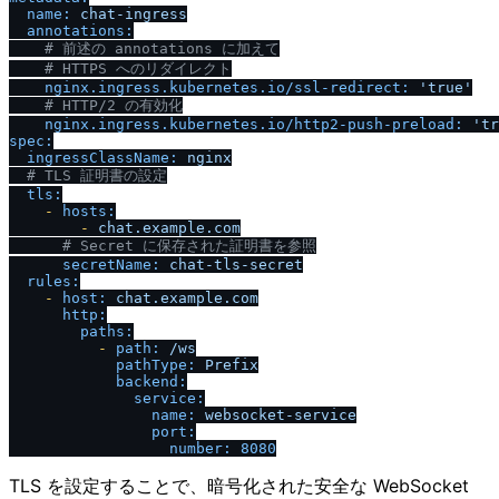
name:
chat-ingress
annotations:
# 前述の annotations に加えて
# HTTPS へのリダイレクト
nginx.ingress.kubernetes.io
/
ssl-redirect:
'true'
# HTTP
/
2 の有効化
nginx.ingress.kubernetes.io
/
http2-push-preload:
'tr
spec:
ingressClassName:
nginx
# TLS 証明書の設定
tls:
-
hosts:
-
chat.example.com
# Secret に保存された証明書を参照
secretName:
chat-tls-secret
rules:
-
host:
chat.example.com
http:
paths:
-
path:
/
ws
pathType:
Prefix
backend:
service:
name:
websocket-service
port:
number:
8080
TLS を設定することで、暗号化された安全な WebSocket