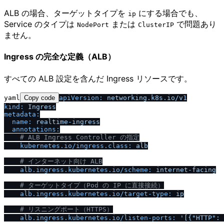
ALB の場合、ターゲットタイプを
にする場合でも、
ip
Service のタイプは
または
で問題あり
NodePort
ClusterIP
ません。
Ingress の完全な定義（ALB）
すべての ALB 設定を含んだ Ingress リソースです。
yaml
Copy code
apiVersion:
networking.k8s.io
/
v1
kind:
Ingress
metadata:
name:
realtime-ingress
annotations:
# ALB Ingress Controller の指定
kubernetes.io
/
ingress.class:
alb
# インターネット向け ALB
alb.ingress.kubernetes.io
/
scheme:
internet-facing
# ターゲットタイプ（Pod の IP に直接接続）
alb.ingress.kubernetes.io
/
target-type:
ip
# リスニングポート（HTTPS）
alb.ingress.kubernetes.io
/
listen-ports:
'[{"HTTP": 