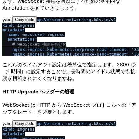
まず、WebSocket 接続を有効にするための基本的な
Annotation を見ていきましょう。
yaml
Copy code
apiVersion:
networking.k8s.io
/
v1
kind:
Ingress
metadata:
name:
websocket-ingress
annotations:
# WebSocket 接続を有効化
nginx.ingress.kubernetes.io
/
proxy-read-timeout:
'36
nginx.ingress.kubernetes.io
/
proxy-send-timeout:
'36
これらのタイムアウト設定は秒単位で指定します。3600 秒
（1 時間）に設定することで、長時間のアイドル状態でも接
続が切断されにくくなりますね。
HTTP Upgrade ヘッダーの処理
WebSocket は HTTP から WebSocket プロトコルへの「ア
ップグレード」を必要とします。
yaml
Copy code
apiVersion:
networking.k8s.io
/
v1
kind:
Ingress
metadata:
name:
websocket-ingress