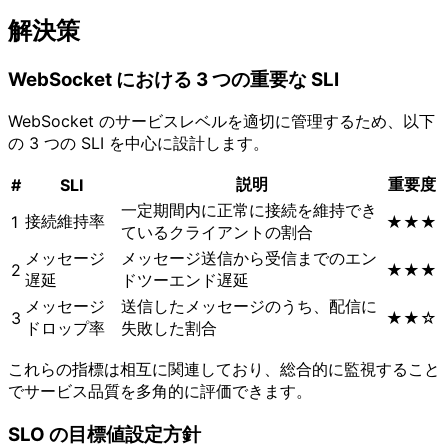
解決策
WebSocket における 3 つの重要な SLI
WebSocket のサービスレベルを適切に管理するため、以下
の 3 つの SLI を中心に設計します。
説明
重要度
#
SLI
一定期間内に正常に接続を維持でき
接続維持率
1
★★★
ているクライアントの割合
メッセージ
メッセージ送信から受信までのエン
2
★★★
遅延
ドツーエンド遅延
メッセージ
送信したメッセージのうち、配信に
3
★★☆
ドロップ率
失敗した割合
これらの指標は相互に関連しており、総合的に監視すること
でサービス品質を多角的に評価できます。
SLO の目標値設定方針