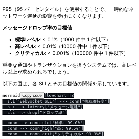
P95（95 パーセンタイル）を使用することで、一時的なネ
ットワーク遅延の影響を受けにくくなります。
メッセージドロップ率の目標値
標準レベル
: < 0.1%（1000 件中 1 件以下）
高レベル
: < 0.01%（10000 件中 1 件以下）
クリティカル
: < 0.001%（100000 件中 1 件以下）
重要な通知やトランザクションを扱うシステムでは、高レベ
ル以上が求められるでしょう。
以下の図は、各 SLI とその目標値の関係を示しています。
mermaid
Copy code
flowchart TB

  sli["WebSocket SLI"] --> conn["接続維持率"]

  sli --> latency["メッセージ遅延"]

  sli --> drop["ドロップ率"]

  conn --> conn_std["標準: 99.0%"]

  conn --> conn_high["高: 99.5%"]

  conn --> conn_crit["クリティカル: 99.9%"]
