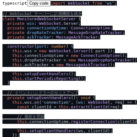
typescript
Copy code
import
WebSocket
from
'ws'
;

/
/
 WebSocket サーバーに計測機能を統合
class
MonitoredWebSocketServer
 {

private
wss
: 
WebSocket
.
Server
;

private
connectionUptime
: 
ConnectionUptime
;

private
dropRateTracker
: 
MessageDropRateTracker
;

private
ackTracker
: 
MessageAckTracker
;

constructor
(
port
: 
number
) {

this
.
wss
 = 
new
WebSocket
.
Server
({ port });

this
.
connectionUptime
 = 
new
ConnectionUptime
();

this
.
dropRateTracker
 = 
new
MessageDropRateTracker
()
this
.
ackTracker
 = 
new
MessageAckTracker
();

this
.
setupEventHandlers
();

this
.
startPeriodicReporting
();

  }

/
/
 イベントハンドラーのセットアップ
private
setupEventHandlers
(): 
void
 {

this
.
wss
.
on
(
'connection'
, 
(
ws
: 
WebSocket
, req
) =>
 {

const
 clientId = 
this
.
extractClientId
(req);

/
/
 接続を登録
this
.
connectionUptime
.
registerConnection
(clientId
this
.
setupClientHandlers
(ws, clientId);

    });
