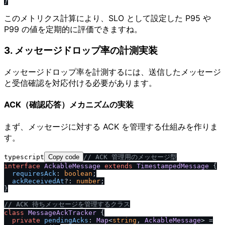
このメトリクス計算により、SLO として設定した P95 や
P99 の値を定期的に評価できますね。
3. メッセージドロップ率の計測実装
メッセージドロップ率を計測するには、送信したメッセージ
と受信確認を対応付ける必要があります。
ACK（確認応答）メカニズムの実装
まず、メッセージに対する ACK を管理する仕組みを作りま
す。
typescript
Copy code
/
/
 ACK 管理用のメッセージ型
interface
AckableMessage
extends
TimestampedMessage
 {

requiresAck
: 
boolean
;

ackReceivedAt
?: 
number
;

}

/
/
 ACK 待ちメッセージを管理するクラス
class
MessageAckTracker
 {

private
pendingAcks
: 
Map
<
string
, 
AckableMessage
> =
