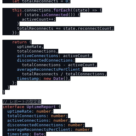
let
 totalReconnects = 
0
;

this
.
connections
.
forEach
(
(
state
) =>
 {

if
 (state.
isConnected
()) {

        activeCount++;

      }

      totalReconnects += state.
reconnectCount
;

    });

return
 {

      uptimeRate,

      totalConnections,

activeConnections
: activeCount,

disconnectedConnections
:

        totalConnections - activeCount,

averageReconnectsPerClient
:

        totalReconnects / totalConnections,

timestamp
: 
new
Date
(),

    };

  }

}

/
/
 レポートの型定義
interface
UptimeReport
 {

uptimeRate
: 
number
;

totalConnections
: 
number
;

activeConnections
: 
number
;

disconnectedConnections
: 
number
;

averageReconnectsPerClient
: 
number
;

timestamp
: 
Date
;
