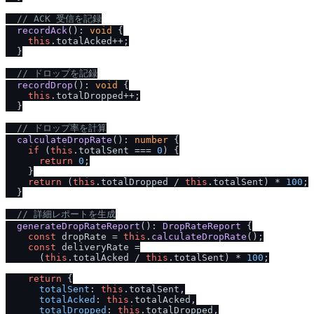
/
/
 ACK 受信を記録
recordAck
(): 
void
 {

this
.
totalAcked
++;

  }

/
/
 ドロップを記録
recordDrop
(): 
void
 {

this
.
totalDropped
++;

  }

/
/
 ドロップ率を計算
calculateDropRate
(): 
number
 {

if
 (
this
.
totalSent
 === 
0
) {

return
0
;

    }

return
 (
this
.
totalDropped
 / 
this
.
totalSent
) * 
100
;

  }

/
/
 詳細レポートを生成
generateDropRateReport
(): 
DropRateReport
 {

const
 dropRate = 
this
.
calculateDropRate
();

const
 deliveryRate =

      (
this
.
totalAcked
 / 
this
.
totalSent
) * 
100
;

return
 {

totalSent
: 
this
.
totalSent
,

totalAcked
: 
this
.
totalAcked
,

totalDropped
: 
this
.
totalDropped
,
