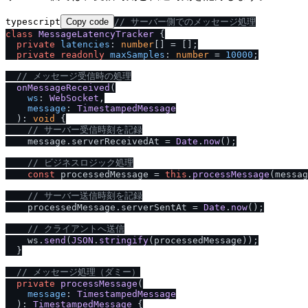
typescript
Copy code
/
/
 サーバー側でのメッセージ処理
class
MessageLatencyTracker
 {

private
latencies
: 
number
[] = [];

private
readonly
maxSamples
: 
number
 = 
10000
;

/
/
 メッセージ受信時の処理
onMessageReceived
(

ws
: 
WebSocket
,

message
: 
TimestampedMessage
  ): 
void
 {

/
/
 サーバー受信時刻を記録
    message.
serverReceivedAt
 = 
Date
.
now
();

/
/
 ビジネスロジック処理
const
 processedMessage = 
this
.
processMessage
(messag
/
/
 サーバー送信時刻を記録
    processedMessage.
serverSentAt
 = 
Date
.
now
();

/
/
 クライアントへ送信
    ws.
send
(
JSON
.
stringify
(processedMessage));

  }

/
/
 メッセージ処理（ダミー）
private
processMessage
(

message
: 
TimestampedMessage
  ): 
TimestampedMessage
 {
