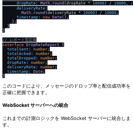
dropRate
: 
Math
.
round
(dropRate * 
10000
) / 
10000
, 
/
deliveryRate
:

Math
.
round
(deliveryRate * 
10000
) / 
10000
,

timestamp
: 
new
Date
(),

    };

  }

}

/
/
 レポート型定義
interface
DropRateReport
 {

totalSent
: 
number
;

totalAcked
: 
number
;

totalDropped
: 
number
;

dropRate
: 
number
;

deliveryRate
: 
number
;

timestamp
: 
Date
;

このコードにより、メッセージのドロップ率と配信成功率を
正確に把握できます。
WebSocket サーバーへの統合
これまでの計測ロジックを WebSocket サーバーに統合しま
す。