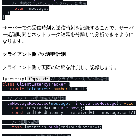
/
/
 実際のビジネスロジックをここに実装
return
 message;

  }

サーバーでの受信時刻と送信時刻を記録することで、サーバ
ー処理時間とネットワーク遅延を分離して分析できるように
なります。
クライアント側での遅延計測
クライアント側で実際の遅延を計測し、記録します。
typescript
Copy code
/
/
 クライアント側での遅延計測
class
ClientLatencyTracker
 {

private
latencies
: 
number
[] = [];

/
/
 メッセージ受信時の遅延計測
onMessageReceived
(
message
: 
TimestampedMessage
): 
void
 
const
 receivedAt = 
Date
.
now
();

const
 endToEndLatency = receivedAt - message.
sentAt
/
/
 遅延を記録
this
.
latencies
.
push
(endToEndLatency);
