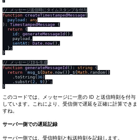
}

/
/
 メッセージ送信時にタイムスタンプを付与
function
createTimestampedMessage
(
payload
: 
any
): 
TimestampedMessage
 {

return
 {

id
: 
generateMessageId
(),

    payload,

sentAt
: 
Date
.
now
(),

  };

}

/
/
 メッセージIDを生成
function
generateMessageId
(
): 
string
 {

return
`msg_
${
Date
.now()}
_
${
Math
.random()

    .toString(
36
)

    .substr(
2
, 
9
)}
`
;

このコードでは、メッセージに一意の ID と送信時刻を付与
しています。これにより、受信側で遅延を正確に計算できま
すね。
サーバー側での遅延記録
サーバー側では、受信時刻と転送時刻を記録します。