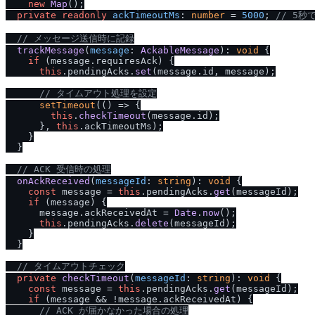
new
Map
();

private
readonly
ackTimeoutMs
: 
number
 = 
5000
; 
/
/
 5秒
/
/
 メッセージ送信時に記録
trackMessage
(
message
: 
AckableMessage
): 
void
 {

if
 (message.
requiresAck
) {

this
.
pendingAcks
.
set
(message.
id
, message);

/
/
 タイムアウト処理を設定
setTimeout
(
() =>
 {

this
.
checkTimeout
(message.
id
);

      }, 
this
.
ackTimeoutMs
);

    }

  }

/
/
 ACK 受信時の処理
onAckReceived
(
messageId
: 
string
): 
void
 {

const
 message = 
this
.
pendingAcks
.
get
(messageId);

if
 (message) {

      message.
ackReceivedAt
 = 
Date
.
now
();

this
.
pendingAcks
.
delete
(messageId);

    }

  }

/
/
 タイムアウトチェック
private
checkTimeout
(
messageId
: 
string
): 
void
 {

const
 message = 
this
.
pendingAcks
.
get
(messageId);

if
 (message && !message.
ackReceivedAt
) {

/
/
 ACK が届かなかった場合の処理