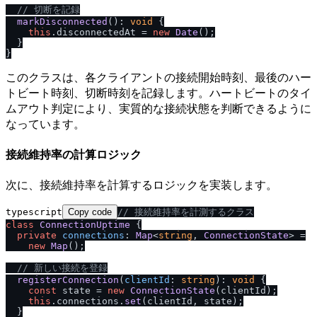
/
/
 切断を記録
markDisconnected
(): 
void
 {

this
.
disconnectedAt
 = 
new
Date
();

  }

このクラスは、各クライアントの接続開始時刻、最後のハー
トビート時刻、切断時刻を記録します。ハートビートのタイ
ムアウト判定により、実質的な接続状態を判断できるように
なっています。
接続維持率の計算ロジック
次に、接続維持率を計算するロジックを実装します。
typescript
Copy code
/
/
 接続維持率を計測するクラス
class
ConnectionUptime
 {

private
connections
: 
Map
<
string
, 
ConnectionState
> =

new
Map
();

/
/
 新しい接続を登録
registerConnection
(
clientId
: 
string
): 
void
 {

const
 state = 
new
ConnectionState
(clientId);

this
.
connections
.
set
(clientId, state);

  }
