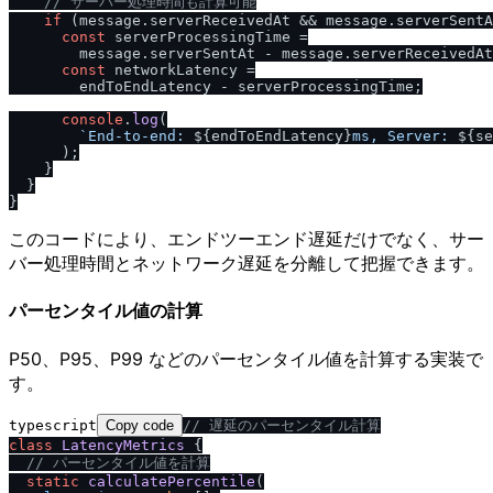
/
/
 サーバー処理時間も計算可能
if
 (message.
serverReceivedAt
 && message.
serverSentA
const
 serverProcessingTime =

        message.
serverSentAt
 - message.
serverReceivedAt
const
 networkLatency =

        endToEndLatency - serverProcessingTime;

console
.
log
(

`End-to-end: 
${endToEndLatency}
ms, Server: 
${se
      );

    }

  }

このコードにより、エンドツーエンド遅延だけでなく、サー
バー処理時間とネットワーク遅延を分離して把握できます。
パーセンタイル値の計算
P50、P95、P99 などのパーセンタイル値を計算する実装で
す。
typescript
Copy code
/
/
 遅延のパーセンタイル計算
class
LatencyMetrics
 {

/
/
 パーセンタイル値を計算
static
calculatePercentile
(
