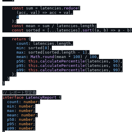
const
 sum = latencies.
reduce
(

(
acc, val
) =>
 acc + val,

0
    );

const
 mean = sum / latencies.
length
;

const
 sorted = [...latencies].
sort
(
(
a, b
) =>
 a - b)
return
 {

count
: latencies.
length
,

min
: sorted[
0
],

max
: sorted[sorted.
length
 - 
1
],

mean
: 
Math
.
round
(mean * 
100
) / 
100
,

p50
: 
this
.
calculatePercentile
(latencies, 
50
),

p95
: 
this
.
calculatePercentile
(latencies, 
95
),

p99
: 
this
.
calculatePercentile
(latencies, 
99
),

    };

  }

}

/
/
 レポート型定義
interface
LatencyReport
 {

count
: 
number
;

min
: 
number
;

max
: 
number
;

mean
: 
number
;

p50
: 
number
;

p95
: 
number
;

p99
: 
number
;
