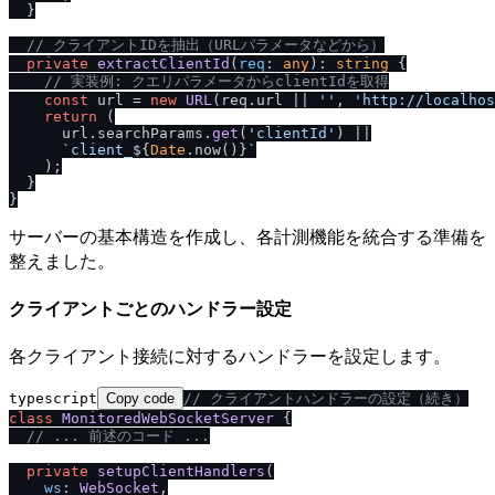
  }

/
/
 クライアントIDを抽出（URLパラメータなどから）
private
extractClientId
(
req
: 
any
): 
string
 {

/
/
 実装例: クエリパラメータからclientIdを取得
const
 url = 
new
URL
(req.
url
 || 
''
, 
'http:
/
/
localhos
return
 (

      url.
searchParams
.
get
(
'clientId'
) ||

`client_
${
Date
.now()}
`
    );

  }

サーバーの基本構造を作成し、各計測機能を統合する準備を
整えました。
クライアントごとのハンドラー設定
各クライアント接続に対するハンドラーを設定します。
typescript
Copy code
/
/
 クライアントハンドラーの設定（続き）
class
MonitoredWebSocketServer
 {

/
/
 ... 前述のコード ...
private
setupClientHandlers
(

ws
: 
WebSocket
,
