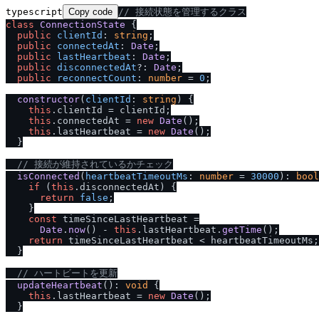
typescript
Copy code
/
/
 接続状態を管理するクラス
class
ConnectionState
 {

public
clientId
: 
string
;

public
connectedAt
: 
Date
;

public
lastHeartbeat
: 
Date
;

public
disconnectedAt
?: 
Date
;

public
reconnectCount
: 
number
 = 
0
;

constructor
(
clientId
: 
string
) {

this
.
clientId
 = clientId;

this
.
connectedAt
 = 
new
Date
();

this
.
lastHeartbeat
 = 
new
Date
();

  }

/
/
 接続が維持されているかチェック
isConnected
(
heartbeatTimeoutMs
: 
number
 = 
30000
): 
bool
if
 (
this
.
disconnectedAt
) {

return
false
;

    }

const
 timeSinceLastHeartbeat =

Date
.
now
() - 
this
.
lastHeartbeat
.
getTime
();

return
 timeSinceLastHeartbeat < heartbeatTimeoutMs;

  }

/
/
 ハートビートを更新
updateHeartbeat
(): 
void
 {

this
.
lastHeartbeat
 = 
new
Date
();

  }
