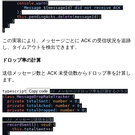
console
.
warn
(

`Message 
${messageId}
 did not receive ACK`
      );

this
.
pendingAcks
.
delete
(messageId);

    }

  }

この実装により、メッセージごとに ACK の受信状況を追跡
し、タイムアウトを検出できます。
ドロップ率の計算
送信メッセージ数と ACK 未受信数からドロップ率を計算し
ます。
typescript
Copy code
/
/
 メッセージドロップ率を計測するクラス
class
MessageDropRateTracker
 {

private
totalSent
: 
number
 = 
0
;

private
totalAcked
: 
number
 = 
0
;

private
totalDropped
: 
number
 = 
0
;

/
/
 メッセージ送信を記録
recordSent
(): 
void
 {

this
.
totalSent
++;

  }
