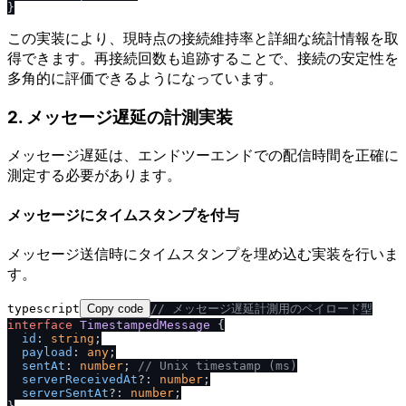
この実装により、現時点の接続維持率と詳細な統計情報を取
得できます。再接続回数も追跡することで、接続の安定性を
多角的に評価できるようになっています。
2. メッセージ遅延の計測実装
メッセージ遅延は、エンドツーエンドでの配信時間を正確に
測定する必要があります。
メッセージにタイムスタンプを付与
メッセージ送信時にタイムスタンプを埋め込む実装を行いま
す。
typescript
Copy code
/
/
 メッセージ遅延計測用のペイロード型
interface
TimestampedMessage
 {

id
: 
string
;

payload
: 
any
;

sentAt
: 
number
; 
/
/
 Unix timestamp (ms)
serverReceivedAt
?: 
number
;

serverSentAt
?: 
number
;
