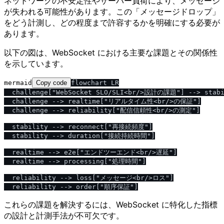
ネットワークの不安定性やサーバー負荷により、メッセージ
が失われる可能性があります。この「メッセージドロップ」
をどう計測し、どの程度まで許容するかを明確にする必要が
あります。
以下の図は、WebSocket における主要な課題とその関係性
を示しています。
mermaid
Copy code
flowchart LR

  challenge["WebSocket SLO/SLI<br/>設計の課題"] --> sta
  challenge --> realtime["リアルタイム性<br/>の保証"]

  challenge --> reliability["配信信頼性<br/>の測定"]

  stability --> reconnect["再接続頻度"]

  stability --> duration["接続持続時間"]

  realtime --> e2e["エンドツーエンド<br/>遅延"]

  realtime --> processing["処理時間"]

  reliability --> loss["メッセージ<br/>ロス"]

これらの課題を解決するには、WebSocket に特化した指標
の設計と計測手法が不可欠です。