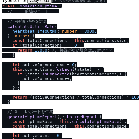
typescript
Copy code
/
/
 接続維持率を計算（続き）
class
ConnectionUptime
 {

/
/
 ... 前述のコード ...
/
/
 接続維持率を計算
calculateUptimeRate
(

heartbeatTimeoutMs
: 
number
 = 
30000
  ): 
number
 {

const
 totalConnections = 
this
.
connections
.
size
;

if
 (totalConnections === 
0
) {

return
100.0
; 
/
/
 接続がない場合は100%とする
    }

let
 activeConnections = 
0
;

this
.
connections
.
forEach
(
(
state
) =>
 {

if
 (state.
isConnected
(heartbeatTimeoutMs)) {

        activeConnections++;

      }

    });

return
 (activeConnections / totalConnections) * 
100
  }

/
/
 SLI レポートを生成
generateUptimeReport
(): 
UptimeReport
 {

const
 uptimeRate = 
this
.
calculateUptimeRate
();

const
 totalConnections = 
this
.
connections
.
size
;

let
 activeCount = 
0
;
