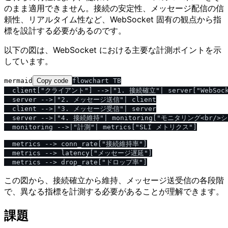
のまま適用できません。接続の安定性、メッセージ配信の信
頼性、リアルタイム性など、WebSocket 固有の観点から指
標を設計する必要があるのです。
以下の図は、WebSocket における主要な計測ポイントを示
しています。
mermaid
Copy code
flowchart TB

  client["クライアント"] -->|"1. 接続確立"| server["WebSoc
  server -->|"2. メッセージ送信"| client

  client -->|"3. メッセージ受信"| server

  server -->|"4. 接続維持"| monitoring["モニタリング<br/>シ
  monitoring -->|"計測"| metrics["SLI メトリクス"]

  metrics --> conn_rate["接続維持率"]

  metrics --> latency["メッセージ遅延"]

この図から、接続確立から維持、メッセージ送受信の各段階
で、異なる指標を計測する必要があることが理解できます。
課題