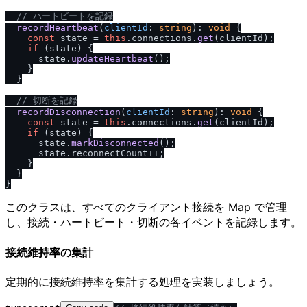
/
/
 ハートビートを記録
recordHeartbeat
(
clientId
: 
string
): 
void
 {

const
 state = 
this
.
connections
.
get
(clientId);

if
 (state) {

      state.
updateHeartbeat
();

    }

  }

/
/
 切断を記録
recordDisconnection
(
clientId
: 
string
): 
void
 {

const
 state = 
this
.
connections
.
get
(clientId);

if
 (state) {

      state.
markDisconnected
();

      state.
reconnectCount
++;

    }

  }

このクラスは、すべてのクライアント接続を Map で管理
し、接続・ハートビート・切断の各イベントを記録します。
接続維持率の集計
定期的に接続維持率を集計する処理を実装しましょう。