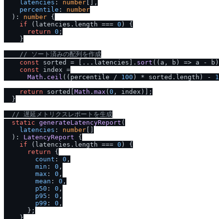
latencies
: 
number
[],

percentile
: 
number
  ): 
number
 {

if
 (latencies.
length
 === 
0
) {

return
0
;

    }

/
/
 ソート済みの配列を作成
const
 sorted = [...latencies].
sort
(
(
a, b
) =>
 a - b)
const
 index =

Math
.
ceil
((percentile / 
100
) * sorted.
length
) - 
1
return
 sorted[
Math
.
max
(
0
, index)];

  }

/
/
 遅延メトリクスレポートを生成
static
generateLatencyReport
(

latencies
: 
number
[]

  ): 
LatencyReport
 {

if
 (latencies.
length
 === 
0
) {

return
 {

count
: 
0
,

min
: 
0
,

max
: 
0
,

mean
: 
0
,

p50
: 
0
,

p95
: 
0
,

p99
: 
0
,

      };

    }
