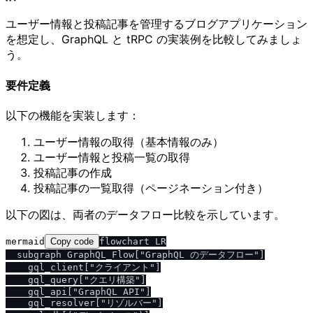
ユーザー情報と投稿記事を管理するブログアプリケーション
を想定し、GraphQL と tRPC の実装例を比較してみましょ
う。
要件定義
以下の機能を実装します：
ユーザー情報の取得（基本情報のみ）
ユーザー情報と投稿一覧の取得
投稿記事の作成
投稿記事の一覧取得（ページネーション付き）
以下の図は、両者のデータフロー比較を示しています。
mermaid
Copy code
flowchart LR

  subgraph GraphQL_Flow["GraphQL のデータフロー"]

    gql_client["クライアント"]

    gql_query["クエリ構築"]

    gql_api["GraphQL API"]

    gql_resolver["リゾルバー"]
