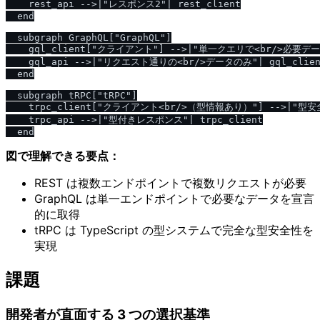
    rest_api -->|"レスポンス2"| rest_client

  end

  subgraph GraphQL["GraphQL"]

    gql_client["クライアント"] -->|"単一クエリで<br/>必要デ
    gql_api -->|"リクエスト通りの<br/>データのみ"| gql_client
  end

  subgraph tRPC["tRPC"]

    trpc_client["クライアント<br/>（型情報あり）"] -->|"型安
    trpc_api -->|"型付きレスポンス"| trpc_client

図で理解できる要点：
REST は複数エンドポイントで複数リクエストが必要
GraphQL は単一エンドポイントで必要なデータを宣言
的に取得
tRPC は TypeScript の型システムで完全な型安全性を
実現
課題
開発者が直面する 3 つの選択基準