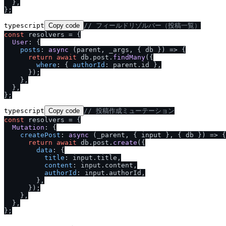
  },

typescript
Copy code
/
/
 フィールドリゾルバー（投稿一覧）
const
 resolvers = {

User
: {

posts
: 
async
 (parent, _args, { db }) => {

return
await
 db.
post
.
findMany
({

where
: { 
authorId
: parent.
id
 },

      });

    },

  },

typescript
Copy code
/
/
 投稿作成ミューテーション
const
 resolvers = {

Mutation
: {

createPost
: 
async
 (_parent, { input }, { db }) => {

return
await
 db.
post
.
create
({

data
: {

title
: input.
title
,

content
: input.
content
,

authorId
: input.
authorId
,

        },

      });

    },

  },
