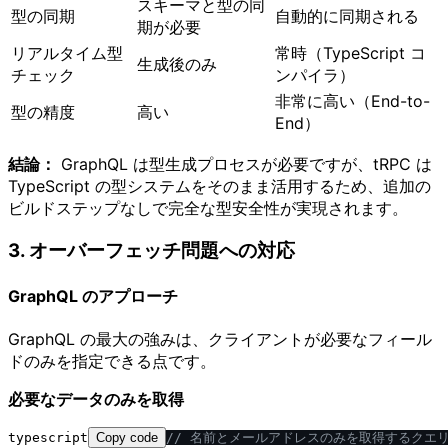
スキーマと型の同
型の同期
自動的に同期される
期が必要
リアルタイム型
常時（TypeScript コ
生成後のみ
チェック
ンパイラ）
非常に高い（End-to-
型の精度
高い
End）
結論：
GraphQL は型生成プロセスが必要ですが、tRPC は
TypeScript の型システムをそのまま活用するため、追加の
ビルドステップなしで完全な型安全性が実現されます。
3. オーバーフェッチ問題への対応
GraphQL のアプローチ
GraphQL の最大の強みは、クライアントが必要なフィール
ドのみを指定できる点です。
必要なデータのみを取得
typescript
Copy code
/
/
 名前とメールアドレスのみを取得するクエ