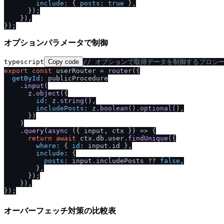
include
: { 
posts
: 
true
 },

      });

    }),

オプションパラメータで制御
typescript
Copy code
/
/
 オプションで取得データを制御するプロシ
export
const
 userRouter = 
router
({

getById
: publicProcedure

    .
input
(

      z.
object
({

id
: z.
string
(),

includePosts
: z.
boolean
().
optional
(),

      })

    )

    .
query
(
async
 ({ input, ctx }) => {

return
await
 ctx.
db
.
user
.
findUnique
({

where
: { 
id
: input.
id
 },

include
: {

posts
: input.
includePosts
 ?? 
false
,

        },

      });

    }),

オーバーフェッチ対策の比較表