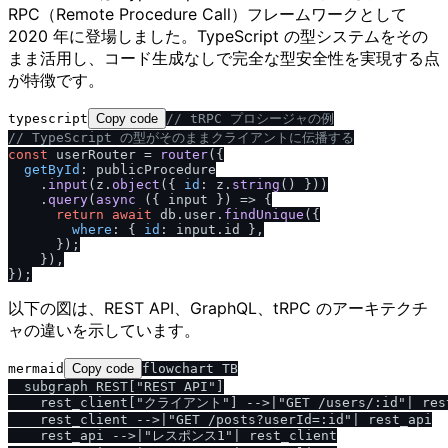
RPC（Remote Procedure Call）フレームワークとして
2020 年に登場しました。TypeScript の型システムをその
まま活用し、コード生成なしで完全な型安全性を実現する点
が特徴です。
typescript
Copy code
/
/
 tRPC プロシージャの例
/
/
 TypeScript の型がそのままクライアントに伝播する
const
 userRouter = 
router
({

getById
: publicProcedure

    .
input
(z.
object
({ 
id
: z.
string
() }))

    .
query
(
async
 ({ input }) => {

return
await
 db.
user
.
findUnique
({

where
: { 
id
: input.
id
 },

      });

    }),

以下の図は、REST API、GraphQL、tRPC のアーキテクチ
ャの違いを示しています。
mermaid
Copy code
flowchart TB

  subgraph REST["REST API"]

    rest_client["クライアント"] -->|"GET /users/:id"| rest
    rest_client -->|"GET /posts?userId=:id"| rest_api

    rest_api -->|"レスポンス1"| rest_client
