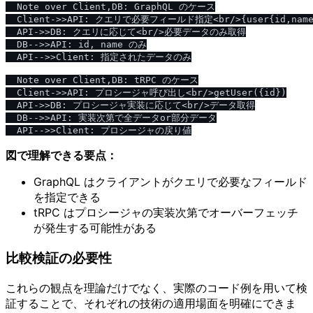
  Note over Client,DB: GraphQL のケース

  Client->>API: クエリで必要フィールド指定<br/>{user{id,name}
  API->>DB: クエリに応じて<br/>必要データのみ取得

  DB-->>API: id, name のみ

  API-->>Client: 指定されたデータのみ

  Note over Client,DB: tRPC のケース

  Client->>API: プロシージャ呼び出し<br/>getUser({id})

  API->>DB: プロシージャ実装に応じて<br/>データ取得

  DB-->>API: 実装次第で全データor部分データ

図で理解できる要点：
GraphQL はクライアントがクエリで必要なフィールド
を指定できる
tRPC はプロシージャの実装次第でオーバーフェッチ
が発生する可能性がある
比較検証の必要性
これらの観点を理論だけでなく、実際のコード例を用いて検
証することで、それぞれの技術の適用場面を明確にできま