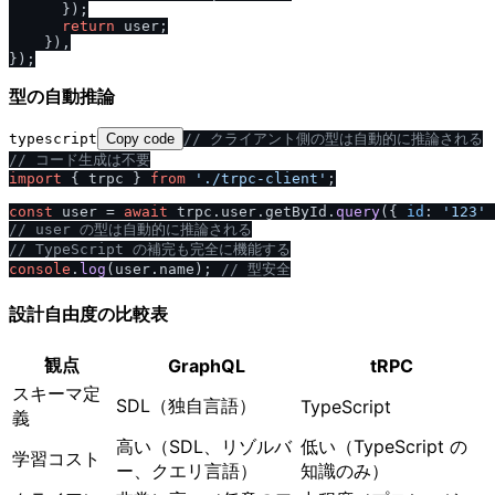
      });

return
 user;

    }),

型の自動推論
typescript
Copy code
/
/
 クライアント側の型は自動的に推論される
/
/
 コード生成は不要
import
 { trpc } 
from
'.
/
trpc-client'
;

const
 user = 
await
 trpc.
user
.
getById
.
query
({ 
id
: 
'123'
/
/
 user の型は自動的に推論される
/
/
 TypeScript の補完も完全に機能する
console
.
log
(user.
name
); 
/
/
 型安全
設計自由度の比較表
観点
GraphQL
tRPC
スキーマ定
SDL（独自言語）
TypeScript
義
高い（SDL、リゾルバ
低い（TypeScript の
学習コスト
ー、クエリ言語）
知識のみ）