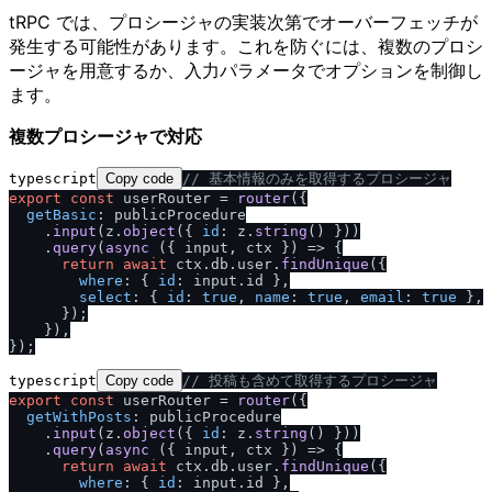
tRPC では、プロシージャの実装次第でオーバーフェッチが
発生する可能性があります。これを防ぐには、複数のプロシ
ージャを用意するか、入力パラメータでオプションを制御し
ます。
複数プロシージャで対応
typescript
Copy code
/
/
 基本情報のみを取得するプロシージャ
export
const
 userRouter = 
router
({

getBasic
: publicProcedure

    .
input
(z.
object
({ 
id
: z.
string
() }))

    .
query
(
async
 ({ input, ctx }) => {

return
await
 ctx.
db
.
user
.
findUnique
({

where
: { 
id
: input.
id
 },

select
: { 
id
: 
true
, 
name
: 
true
, 
email
: 
true
 },

      });

    }),

typescript
Copy code
/
/
 投稿も含めて取得するプロシージャ
export
const
 userRouter = 
router
({

getWithPosts
: publicProcedure

    .
input
(z.
object
({ 
id
: z.
string
() }))

    .
query
(
async
 ({ input, ctx }) => {

return
await
 ctx.
db
.
user
.
findUnique
({

where
: { 
id
: input.
id
 },
