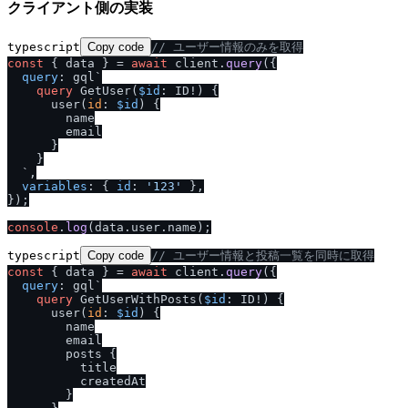
クライアント側の実装
typescript
Copy code
/
/
 ユーザー情報のみを取得
const
 { data } = 
await
 client.
query
({

query
: gql`
query
 GetUser
(
$id
: ID
!
)
{
      user
(
id
:
$id
) 
{
        name

        email

}
}
  `
,

variables
: { 
id
: 
'123'
 },

});

console
.
log
(data.
user
.
name
typescript
Copy code
/
/
 ユーザー情報と投稿一覧を同時に取得
const
 { data } = 
await
 client.
query
({

query
: gql`
query
 GetUserWithPosts
(
$id
: ID
!
)
{
      user
(
id
:
$id
) 
{
        name

        email

        posts 
{
          title

          createdAt

}