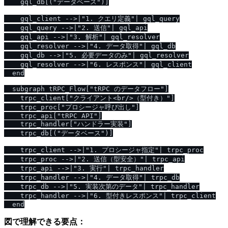
    gql_db[("データベース")]

    gql_client -->|"1. クエリ定義"| gql_query

    gql_query -->|"2. 送信"| gql_api

    gql_api -->|"3. 解析"| gql_resolver

    gql_resolver -->|"4. データ取得"| gql_db

    gql_db -->|"5. 必要データのみ"| gql_resolver

    gql_resolver -->|"6. レスポンス"| gql_client

  end

  subgraph tRPC_Flow["tRPC のデータフロー"]

    trpc_client["クライアント<br/>（型付き）"]

    trpc_proc["プロシージャ呼び出し"]

    trpc_api["tRPC API"]

    trpc_handler["ハンドラー実装"]

    trpc_db[("データベース")]

    trpc_client -->|"1. プロシージャ指定"| trpc_proc

    trpc_proc -->|"2. 送信（型安全）"| trpc_api

    trpc_api -->|"3. 実行"| trpc_handler

    trpc_handler -->|"4. データ取得"| trpc_db

    trpc_db -->|"5. 実装次第のデータ"| trpc_handler

    trpc_handler -->|"6. 型付きレスポンス"| trpc_client

図で理解できる要点：