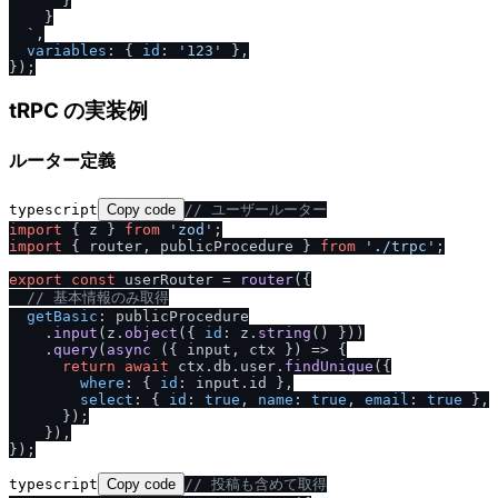
}
}
  `
,

variables
: { 
id
: 
'123'
 },

tRPC の実装例
ルーター定義
typescript
Copy code
/
/
 ユーザールーター
import
 { z } 
from
'zod'
import
 { router, publicProcedure } 
from
'.
/
trpc'
;

export
const
 userRouter = 
router
({

/
/
 基本情報のみ取得
getBasic
: publicProcedure

    .
input
(z.
object
({ 
id
: z.
string
() }))

    .
query
(
async
 ({ input, ctx }) => {

return
await
 ctx.
db
.
user
.
findUnique
({

where
: { 
id
: input.
id
 },

select
: { 
id
: 
true
, 
name
: 
true
, 
email
: 
true
 },

      });

    }),

typescript
Copy code
/
/
 投稿も含めて取得