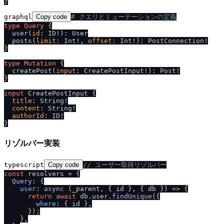
}
graphql
Copy code
# クエリとミューテーションの定義
type
Query
{
  user
(
id
:
 ID
!
)
:
 User

  posts
(
limit
:
 Int
!
, 
offset
:
 Int
!
)
:
 PostConnection
!
}
type
Mutation
{
  createPost
(
input
:
 CreatePostInput
!
)
:
 Post
!
}
input
 CreatePostInput 
{
title
:
 String
!
content
:
 String
!
authorId
:
 ID
!
}
リゾルバー実装
typescript
Copy code
/
/
 ユーザー取得リゾルバー
const
 resolvers = {

Query
: {

user
: 
async
 (_parent, { id }, { db }) => {

return
await
 db.
user
.
findUnique
({

where
: { id },

      });

    },
