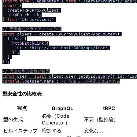
import
type
 { 
AppRouter
 } 
from
'.
/
server
/
routers
/
_app'
import
 {

  createTRPCProxyClient,

  httpBatchLink,

} 
from
'@trpc
/
client'
;

/
/
 型安全なクライアントを作成
const
 client = createTRPCProxyClient<
AppRouter
>({

links
: [

httpBatchLink
({

url
: 
'http:
/
/
localhost:3000
/
api
/
trpc'
,

    }),

  ],

});

/
/
 完全な型安全性と補完
const
 user = 
await
 client.
user
.
getById
.
query
({ 
id
: 
'123
console
.
log
(user.
name
); 
/
/
 型エラーが即座に検出される
型安全性の比較表
観点
GraphQL
tRPC
必要（Code
型の生成
不要（型推論）
Generator）
ビルドステップ
増加する
変化なし