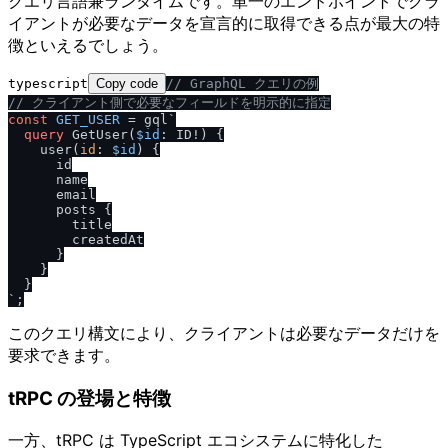
クエリ言語兼ランタイムです。単一のエンドポイントでクラ
イアントが必要なデータを宣言的に取得できる点が最大の特
徴といえるでしょう。
typescript
Copy code
/
/
 GraphQL クエリの例
/
/
 クライアント側で必要なフィールドを明示的に指定
const
GET_USER
 = gql`
query
 GetUser
(
$id
: ID
!
)
{
    user
(
id
:
$id
) 
{
      id

      name

      email

      posts 
{
        title

        createdAt

}
}
}
`
このクエリ構文により、クライアントは必要なデータだけを
要求できます。
tRPC の登場と特徴
一方、tRPC は TypeScript エコシステムに特化した