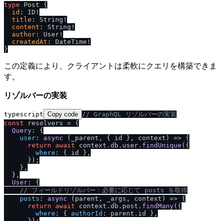
type
 Post 
{
id
:
 ID
!
title
:
 String
!
content
:
 String
!
author
:
 User
!
createdAt
:
 DateTime
!
}
この定義により、クライアントは柔軟にクエリを構築できま
す。
リゾルバーの実装
typescript
Copy code
/
/
 GraphQL リゾルバーの実装
const
 resolvers = {

Query
: {

user
: 
async
 (_parent, { id }, context) => {

return
await
 context.
db
.
user
.
findUnique
({

where
: { id },

      });

    },

  },

User
: {

/
/
 フィールドリゾルバー：必要に応じて posts を取得
posts
: 
async
 (parent, _args, context) => {

return
await
 context.
db
.
post
.
findMany
({

where
: { 
authorId
: parent.
id
 },

      });
