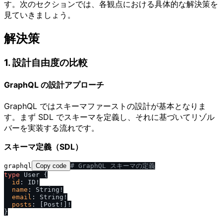
す。次のセクションでは、各観点における具体的な解決策を
見ていきましょう。
解決策
1. 設計自由度の比較
GraphQL の設計アプローチ
GraphQL ではスキーマファーストの設計が基本となりま
す。まず SDL でスキーマを定義し、それに基づいてリゾル
バーを実装する流れです。
スキーマ定義（SDL）
graphql
Copy code
# GraphQL スキーマの定義
type
 User 
{
id
:
 ID
!
name
:
 String
!
email
:
 String
!
posts
:
[
Post
!
]
!
}