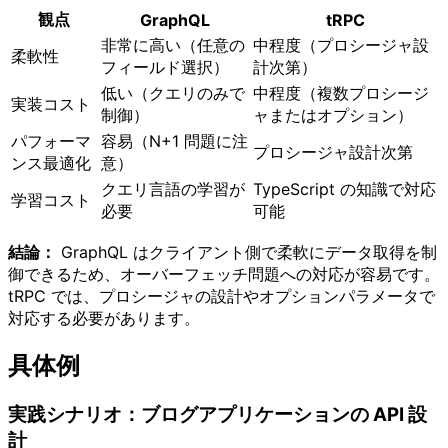
観点
GraphQL
tRPC
非常に高い（任意の
中程度（プロシージャ設
柔軟性
フィールド選択）
計次第）
低い（クエリのみで
中程度（複数プロシージ
実装コスト
制御）
ャまたはオプション）
パフォーマ
容易（N+1 問題に注
プロシージャ設計次第
ンス最適化
意）
クエリ言語の学習が
TypeScript の知識で対応
学習コスト
必要
可能
結論：
GraphQL はクライアント側で柔軟にデータ取得を制
御できるため、オーバーフェッチ問題への対応が容易です。
tRPC では、プロシージャの設計やオプションパラメータで
対応する必要があります。
具体例
実践シナリオ：ブログアプリケーションの API 設
計