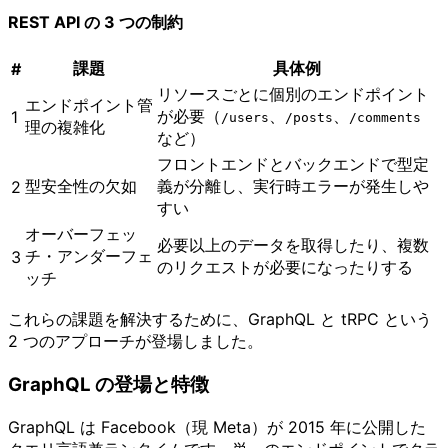
REST API の 3 つの制約
課題
具体例
#
リソースごとに個別のエンドポイント
エンドポイント管
が必要（
、
、
1
​/​users
​/​posts
​/​comments
理の複雑化
など）
フロントエンドとバックエンドで型定
型安全性の欠如
義が分離し、実行時エラーが発生しや
2
すい
オーバーフェッ
必要以上のデータを取得したり、複数
チ・アンダーフェ
3
のリクエストが必要になったりする
ッチ
これらの課題を解決するために、GraphQL と tRPC という
2 つのアプローチが登場しました。
GraphQL の登場と特徴
GraphQL は Facebook（現 Meta）が 2015 年に公開した