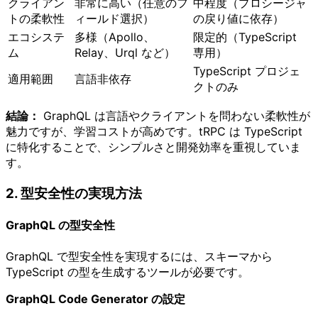
クライアン
非常に高い（任意のフ
中程度（プロシージャ
トの柔軟性
ィールド選択）
の戻り値に依存）
エコシステ
多様（Apollo、
限定的（TypeScript
ム
Relay、Urql など）
専用）
TypeScript プロジェ
適用範囲
言語非依存
クトのみ
結論：
GraphQL は言語やクライアントを問わない柔軟性が
魅力ですが、学習コストが高めです。tRPC は TypeScript
に特化することで、シンプルさと開発効率を重視していま
す。
2. 型安全性の実現方法
GraphQL の型安全性
GraphQL で型安全性を実現するには、スキーマから
TypeScript の型を生成するツールが必要です。
GraphQL Code Generator の設定