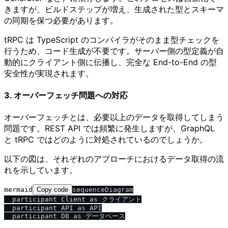
きますが、ビルドステップが増え、生成された型とスキーマ
の同期を保つ必要があります。
tRPC は TypeScript のコンパイラがそのまま型チェックを
行うため、コード生成が不要です。サーバー側の型定義が自
動的にクライアント側に伝播し、完全な End-to-End の型
安全性が実現されます。
3. オーバーフェッチ問題への対応
オーバーフェッチとは、必要以上のデータを取得してしまう
問題です。REST API では頻繁に発生しますが、GraphQL
と tRPC ではどのように対処されているのでしょうか。
以下の図は、それぞれのアプローチにおけるデータ取得の流
れを示しています。
mermaid
Copy code
sequenceDiagram

  participant Client as クライアント

  participant API as API

  participant DB as データベース
