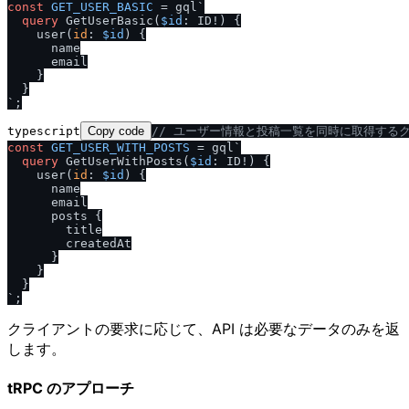
const
GET_USER_BASIC
 = gql`
query
 GetUserBasic
(
$id
: ID
!
)
{
    user
(
id
:
$id
) 
{
      name

      email

}
}
`
typescript
Copy code
/
/
 ユーザー情報と投稿一覧を同時に取得する
const
GET_USER_WITH_POSTS
 = gql`
query
 GetUserWithPosts
(
$id
: ID
!
)
{
    user
(
id
:
$id
) 
{
      name

      email

      posts 
{
        title

        createdAt

}
}
}
`
クライアントの要求に応じて、API は必要なデータのみを返
します。
tRPC のアプローチ