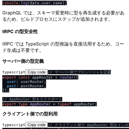
console
.
log
(data.
user
.
name
GraphQL では、スキーマ変更時に型を再生成する必要があ
るため、ビルドプロセスにステップが追加されます。
tRPC の型安全性
tRPC では TypeScript の型推論を直接活用するため、コー
ド生成は不要です。
サーバー側の型定義
typescript
Copy code
/
/
 サーバー側でプロシージャを定義
export
const
 appRouter = 
router
({

user
: userRouter,

post
: postRouter,

});

/
/
 AppRouter 型をエクスポート
export
type
AppRouter
 = 
typeof
クライアント側での型利用
typescript
Copy code
/
/
 クライアント側で AppRouter 型をイン