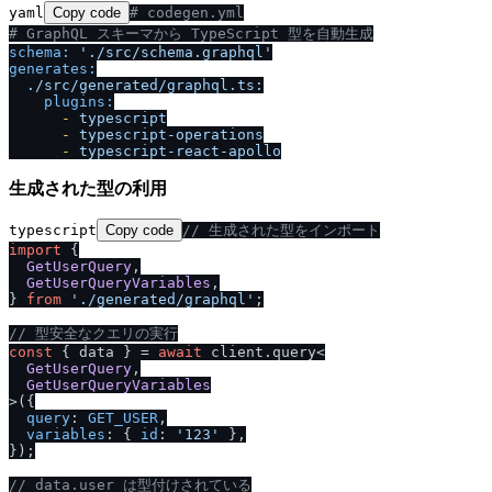
yaml
Copy code
# codegen.yml
# GraphQL スキーマから TypeScript 型を自動生成
schema:
'.
/
src
/
schema.graphql'
generates:
.
/
src
/
generated
/
graphql.ts:
plugins:
-
typescript
-
typescript-operations
-
typescript-react-apollo
生成された型の利用
typescript
Copy code
/
/
 生成された型をインポート
import
 {

GetUserQuery
,

GetUserQueryVariables
,

} 
from
'.
/
generated
/
graphql'
;

/
/
 型安全なクエリの実行
const
 { data } = 
await
 client.
query
<

GetUserQuery
,

GetUserQueryVariables
>({

query
: 
GET_USER
,

variables
: { 
id
: 
'123'
 },

});

/
/
 data.user は型付けされている