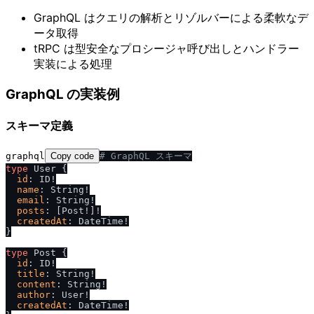
GraphQL はクエリの解析とリゾルバーによる柔軟なデ
ータ取得
tRPC は型安全なプロシージャ呼び出しとハンドラー
実装による処理
GraphQL の実装例
スキーマ定義
graphql
Copy code
# GraphQL スキーマ
type
 User 
{
id
:
 ID
!
name
:
 String
!
email
:
 String
!
posts
:
[
Post
!
]
!
createdAt
:
 DateTime
!
}
type
 Post 
{
id
:
 ID
!
title
:
 String
!
content
:
 String
!
author
:
 User
!
createdAt
:
 DateTime
!