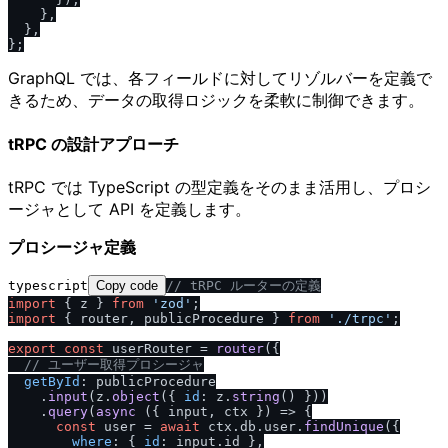
    },

  },

GraphQL では、各フィールドに対してリゾルバーを定義で
きるため、データの取得ロジックを柔軟に制御できます。
tRPC の設計アプローチ
tRPC では TypeScript の型定義をそのまま活用し、プロシ
ージャとして API を定義します。
プロシージャ定義
typescript
Copy code
/
/
 tRPC ルーターの定義
import
 { z } 
from
'zod'
import
 { router, publicProcedure } 
from
'.
/
trpc'
;

export
const
 userRouter = 
router
({

/
/
 ユーザー取得プロシージャ
getById
: publicProcedure

    .
input
(z.
object
({ 
id
: z.
string
() }))

    .
query
(
async
 ({ input, ctx }) => {

const
 user = 
await
 ctx.
db
.
user
.
findUnique
({

where
: { 
id
: input.
id
 },
