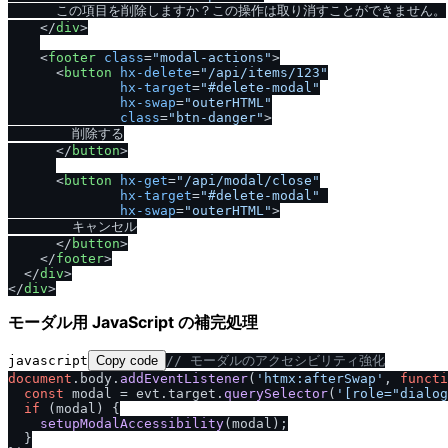
      この項目を削除しますか？この操作は取り消すことができません。

<
/
div
>
<
footer
class
=
"modal-actions"
>
<
button
hx-delete
=
"/api/items/123"
hx-target
=
"#delete-modal"
hx-swap
=
"outerHTML"
class
=
"btn-danger"
>
        削除する

<
/
button
>
<
button
hx-get
=
"/api/modal/close"
hx-target
=
"#delete-modal"
hx-swap
=
"outerHTML"
>
        キャンセル

<
/
button
>
<
/
footer
>
<
/
div
>
<
/
div
>
モーダル用 JavaScript の補完処理
javascript
Copy code
/
/
 モーダルのアクセシビリティ強化
document
.
body
.
addEventListener
(
'htmx:afterSwap'
, 
functi
const
 modal = evt.
target
.
querySelector
(
'[role="dialog
if
 (modal) {

setupModalAccessibility
(modal);

  }
