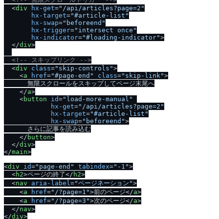
<
div
hx-get
=
"/api/articles?page=2"
hx-target
=
"#article-list"
hx-swap
=
"beforeend"
hx-trigger
=
"intersect once"
hx-indicator
=
"#loading-indicator"
>
<
/
div
>
<!-- スキップリンク -->
<
div
class
=
"skip-controls"
>
<
a
href
=
"#page-end"
class
=
"skip-link"
>
      無限スクロールをスキップしてページ末尾へ

<
/
a
>
<
button
id
=
"load-more-manual"
hx-get
=
"/api/articles?page=2"
hx-target
=
"#article-list"
hx-swap
=
"beforeend"
>
      さらに記事を読み込む

<
/
button
>
<
/
div
>
<
/
main
>
<
div
id
=
"page-end"
tabindex
=
"-1"
>
<
h2
>
ページの終了
<
/
h2
>
<
nav
aria-label
=
"ページネーション"
>
<
a
href
=
"/?page=1"
>
前のページ
<
/
a
>
<
a
href
=
"/?page=3"
>
次のページ
<
/
a
>
<
/
nav
>
<
/
div
>