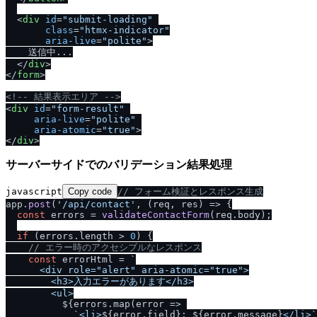
<
div
id
=
"submit-loading"
class
=
"htmx-indicator"
aria-live
=
"polite"
>
    送信中...

<
/
div
>
<
/
form
>
<!-- 結果表示エリア -->
<
div
id
=
"form-result"
aria-live
=
"polite"
aria-atomic
=
"true"
>
<
/
div
>
サーバーサイドでのバリデーション結果処理
javascript
Copy code
/
/
 フォーム検証とレスポンス生成
app.
post
(
'
/
api
/
contact'
, 
(
req, res
) =>
 {

const
 errors = 
validateContactForm
(req.
body
);

if
 (errors.
length
 > 
0
) {

/
/
 エラー時のアクセシブルなレスポンス
const
 errorHtml = 
`

      <div role="alert" aria-atomic="true">

        <h3>入力エラーがあります<
/
h3>

        <ul>

${errors.map(error => 

`<li>
${error.field}
: 
${error.message}
</li>`