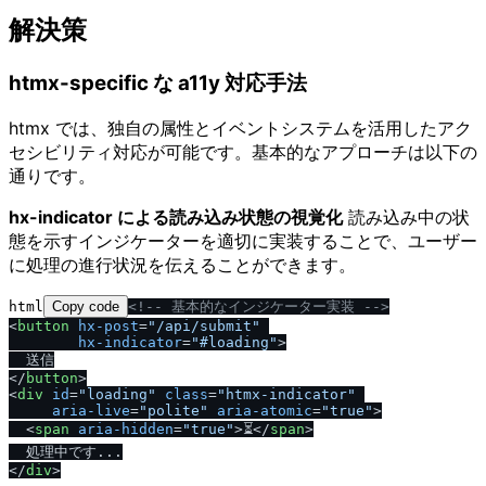
解決策
htmx-specific な a11y 対応手法
htmx では、独自の属性とイベントシステムを活用したアク
セシビリティ対応が可能です。基本的なアプローチは以下の
通りです。
hx-indicator による読み込み状態の視覚化
読み込み中の状
態を示すインジケーターを適切に実装することで、ユーザー
に処理の進行状況を伝えることができます。
html
Copy code
<!-- 基本的なインジケーター実装 -->
<
button
hx-post
=
"/api/submit"
hx-indicator
=
"#loading"
>
<
/
button
>
<
div
id
=
"loading"
class
=
"htmx-indicator"
aria-live
=
"polite"
aria-atomic
=
"true"
>
<
span
aria-hidden
=
"true"
>
⏳
<
/
span
>
<
/
div
>