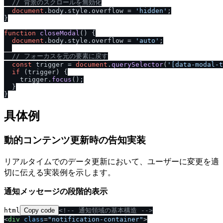
/
/
 背景のスクロールを無効化
document
.
body
.
style
.
overflow
 = 
'hidden'
;

}

function
closeModal
(
) {

document
.
body
.
style
.
overflow
 = 
'auto'
;

/
/
 フォーカスを元の要素に戻す
const
 trigger = 
document
.
querySelector
(
'[data-modal-t
if
 (trigger) {

    trigger.
focus
();

  }

具体例
動的コンテンツ更新時の告知実装
リアルタイムでのデータ更新において、ユーザーに変更を適
切に伝える実装例を示します。
通知メッセージの段階的表示
html
Copy code
<!-- 通知領域の基本構造 -->
<
div
class
=
"notification-container"
>