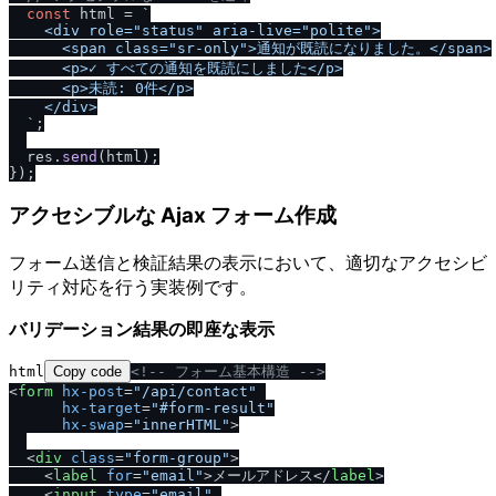
const
 html = 
`

    <div role="status" aria-live="polite">

      <span class="sr-only">通知が既読になりました。<
/
span>

      <p>✓ すべての通知を既読にしました<
/
p>

      <p>未読: 0件<
/
p>

    <
/
div>

  `
;

  res.
send
(html);

アクセシブルな Ajax フォーム作成
フォーム送信と検証結果の表示において、適切なアクセシビ
リティ対応を行う実装例です。
バリデーション結果の即座な表示
html
Copy code
<!-- フォーム基本構造 -->
<
form
hx-post
=
"/api/contact"
hx-target
=
"#form-result"
hx-swap
=
"innerHTML"
>
<
div
class
=
"form-group"
>
<
label
for
=
"email"
>
メールアドレス
<
/
label
>
<
input
type
=
"email"