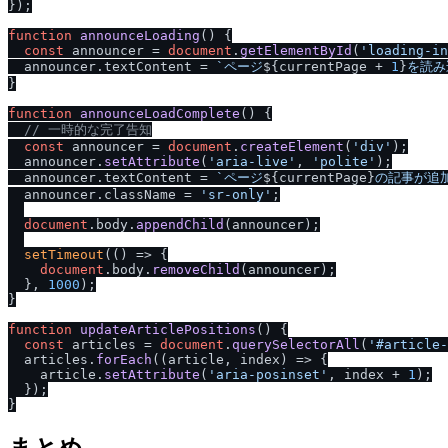
});

function
announceLoading
(
) {

const
 announcer = 
document
.
getElementById
(
'loading-in
  announcer.
textContent
 = 
`ページ
${currentPage + 
1
}
を読み
}

function
announceLoadComplete
(
) {

/
/
 一時的な完了告知
const
 announcer = 
document
.
createElement
(
'div'
);

  announcer.
setAttribute
(
'aria-live'
, 
'polite'
);

  announcer.
textContent
 = 
`ページ
${currentPage}
の記事が追
  announcer.
className
 = 
'sr-only'
;

document
.
body
.
appendChild
(announcer);

setTimeout
(
() =>
 {

document
.
body
.
removeChild
(announcer);

  }, 
1000
);

}

function
updateArticlePositions
(
) {

const
 articles = 
document
.
querySelectorAll
(
'#article-
  articles.
forEach
(
(
article, index
) =>
 {

    article.
setAttribute
(
'aria-posinset'
, index + 
1
);

  });

まとめ