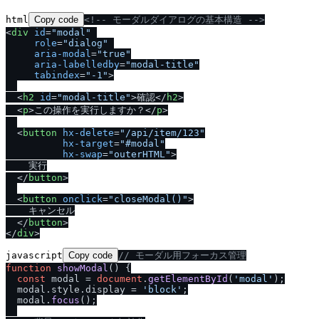
html
Copy code
<!-- モーダルダイアログの基本構造 -->
<
div
id
=
"modal"
role
=
"dialog"
aria-modal
=
"true"
aria-labelledby
=
"modal-title"
tabindex
=
"-1"
>
<
h2
id
=
"modal-title"
>
確認
<
/
h2
>
<
p
>
この操作を実行しますか？
<
/
p
>
<
button
hx-delete
=
"/api/item/123"
hx-target
=
"#modal"
hx-swap
=
"outerHTML"
>
    実行

<
/
button
>
<
button
onclick
=
"closeModal()"
>
    キャンセル

<
/
button
>
<
/
div
>
javascript
Copy code
/
/
 モーダル用フォーカス管理
function
showModal
(
) {

const
 modal = 
document
.
getElementById
(
'modal'
);

  modal.
style
.
display
 = 
'block'
;

  modal.
focus
();
