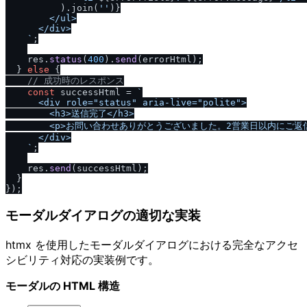
          ).join(
''
)}
        <
/
ul>

      <
/
div>

    `
;

    res.
status
(
400
).
send
(errorHtml);

  } 
else
 {

/
/
 成功時のレスポンス
const
 successHtml = 
`

      <div role="status" aria-live="polite">

        <h3>送信完了<
/
h3>

        <p>お問い合わせありがとうございました。2営業日以内にご
      <
/
div>

    `
;

    res.
send
(successHtml);

  }

モーダルダイアログの適切な実装
htmx を使用したモーダルダイアログにおける完全なアクセ
シビリティ対応の実装例です。
モーダルの HTML 構造