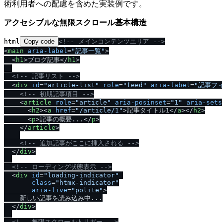
術利用者への配慮を含めた実装例です。
アクセシブルな無限スクロール基本構造
html
Copy code
<!-- メインコンテンツエリア -->
<
main
aria-label
=
"記事一覧"
>
<
h1
>
ブログ記事
<
/
h1
>
<!-- 記事リスト -->
<
div
id
=
"article-list"
role
=
"feed"
aria-label
=
"記事フ
<!-- 初期記事項目 -->
<
article
role
=
"article"
aria-posinset
=
"1"
aria-sets
<
h2
>
<
a
href
=
"/article/1"
>
記事タイトル1
<
/
a
>
<
/
h2
>
<
p
>
記事の概要...
<
/
p
>
<
/
article
>
<!-- 追加記事がここに挿入される -->
<
/
div
>
<!-- ローディング状態表示 -->
<
div
id
=
"loading-indicator"
class
=
"htmx-indicator"
aria-live
=
"polite"
>
    新しい記事を読み込み中...

<
/
div
>
<!-- 無限スクロールトリガー -->