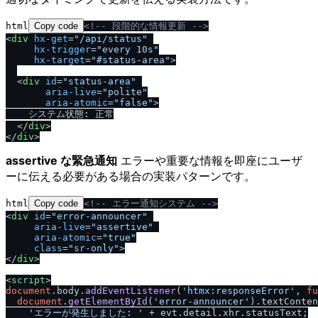
html
Copy code
<!-- 段階的な情報更新 -->
<
div
hx-get
=
"/api/status"
hx-trigger
=
"every 10s"
hx-target
=
"#status-area"
>
<
div
id
=
"status-area"
aria-live
=
"polite"
aria-atomic
=
"false"
>
    システム状態: 正常

<
/
div
>
<
/
div
>
assertive な緊急通知
エラーや重要な情報を即座にユーザ
ーに伝える必要がある場合の実装パターンです。
html
Copy code
<!-- エラー通知システム -->
<
div
id
=
"error-announcer"
aria-live
=
"assertive"
aria-atomic
=
"true"
class
=
"sr-only"
>
<
/
div
>
<
script
>
document
.
body
.
addEventListener
(
'htmx:responseError'
, 
fu
document
.
getElementById
(
'error-announcer'
).
textConten
'エラーが発生しました: '
 + evt.
detail
.
xhr
.
statusText
;
