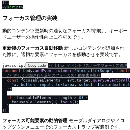
<
/
script
>
フォーカス管理の実装
動的コンテンツ更新時の適切なフォーカス制御は、キーボー
ドユーザーの操作性向上に不可欠です。
更新後のフォーカス自動移動
新しいコンテンツが追加され
た際に、適切な要素にフォーカスを移動させる実装です。
javascript
Copy code
/
/
 htmx イベントリスナーでフォーカス管理
document
.
body
.
addEventListener
(
'htmx:afterSwap'
, 
functi
/
/
 新しく追加された最初のフォーカス可能要素を取得
const
 focusableElements = evt.
target
.
querySelectorAll
'a, button, input, textarea, select, [tabindex]:not
  );

if
 (focusableElements.
length
 > 
0
) {

    focusableElements[
0
].
focus
();

  }

フォーカス可能要素の動的管理
モーダルダイアログやドロ
ップダウンメニューでのフォーカストラップ実装例です。