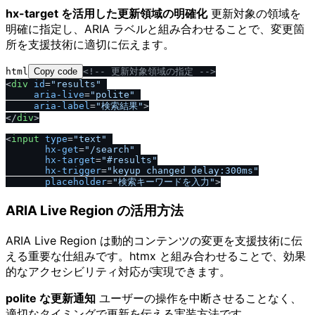
hx-target を活用した更新領域の明確化
更新対象の領域を
明確に指定し、ARIA ラベルと組み合わせることで、変更箇
所を支援技術に適切に伝えます。
html
Copy code
<!-- 更新対象領域の指定 -->
<
div
id
=
"results"
aria-live
=
"polite"
aria-label
=
"検索結果"
>
<
/
div
>
<
input
type
=
"text"
hx-get
=
"/search"
hx-target
=
"#results"
hx-trigger
=
"keyup changed delay:300ms"
placeholder
=
"検索キーワードを入力"
>
ARIA Live Region の活用方法
ARIA Live Region は動的コンテンツの変更を支援技術に伝
える重要な仕組みです。htmx と組み合わせることで、効果
的なアクセシビリティ対応が実現できます。
polite な更新通知
ユーザーの操作を中断させることなく、
適切なタイミングで更新を伝える実装方法です。