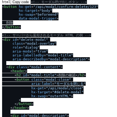
html
Copy code
<!-- モーダル呼び出しボタン -->
<
button
hx-get
=
"/api/modal/confirm-delete/123"
hx-target
=
"body"
hx-swap
=
"beforeend"
data-modal-trigger
>
<
/
button
>
<!-- サーバーから返却されるモーダル HTML の例 -->
<
div
id
=
"delete-modal"
class
=
"modal-overlay"
role
=
"dialog"
aria-modal
=
"true"
aria-labelledby
=
"modal-title"
aria-describedby
=
"modal-description"
>
<
div
class
=
"modal-content"
>
<
header
>
<
h2
id
=
"modal-title"
>
削除の確認
<
/
h2
>
<
button
class
=
"modal-close"
aria-label
=
"モーダルを閉じる"
hx-get
=
"/api/modal/close"
hx-target
=
"#delete-modal"
hx-swap
=
"outerHTML"
>
        ×

<
/
button
>
<
/
header
>
<
div
id
=
"modal-description"
>