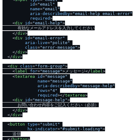
id
=
"email"
name
=
"email"
aria-describedby
=
"email-help email-error"
required
>
<
div
id
=
"email-help"
>
      有効なメールアドレスを入力してください

<
/
div
>
<
div
id
=
"email-error"
aria-live
=
"polite"
class
=
"error-message"
>
<
/
div
>
<
/
div
>
<
div
class
=
"form-group"
>
<
label
for
=
"message"
>
メッセージ
<
/
label
>
<
textarea
id
=
"message"
name
=
"message"
aria-describedby
=
"message-help"
rows
=
"4"
required
>
<
/
textarea
>
<
div
id
=
"message-help"
>
      お問い合わせ内容をご記入ください（必須）

<
/
div
>
<
/
div
>
<
button
type
=
"submit"
hx-indicator
=
"#submit-loading"
>
    送信

<
/
button
>