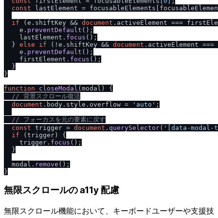
const
 firstElement = focusableElements[
0
];

const
 lastElement = focusableElements[focusableElemen
if
 (e.
shiftKey
 && 
document
.
activeElement
 === firstEle
    e.
preventDefault
();

    lastElement.
focus
();

  } 
else
if
 (!e.
shiftKey
 && 
document
.
activeElement
 === 
    e.
preventDefault
();

    firstElement.
focus
();

  }

}

function
closeModal
(
modal
) {

/
/
 背景スクロール復活
document
.
body
.
style
.
overflow
 = 
'auto'
;

/
/
 フォーカスを元の要素に戻す
const
 trigger = 
document
.
querySelector
(
'[data-modal-t
if
 (trigger) {

    trigger.
focus
();

  }

  modal.
remove
();

無限スクロールの a11y 配慮
無限スクロール機能において、キーボードユーザーや支援技