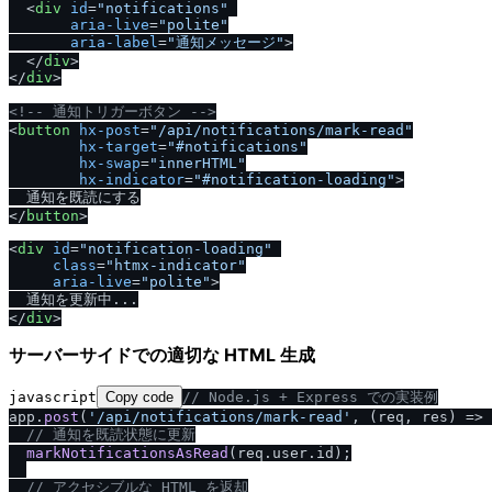
<
div
id
=
"notifications"
aria-live
=
"polite"
aria-label
=
"通知メッセージ"
>
<
/
div
>
<
/
div
>
<!-- 通知トリガーボタン -->
<
button
hx-post
=
"/api/notifications/mark-read"
hx-target
=
"#notifications"
hx-swap
=
"innerHTML"
hx-indicator
=
"#notification-loading"
>
<
/
button
>
<
div
id
=
"notification-loading"
class
=
"htmx-indicator"
aria-live
=
"polite"
>
<
/
div
>
サーバーサイドでの適切な HTML 生成
javascript
Copy code
/
/
 Node.js + Express での実装例
app.
post
(
'
/
api
/
notifications
/
mark-read'
, 
(
req, res
) =>
 
/
/
 通知を既読状態に更新
markNotificationsAsRead
(req.
user
.
id
);

/
/
 アクセシブルな HTML を返却