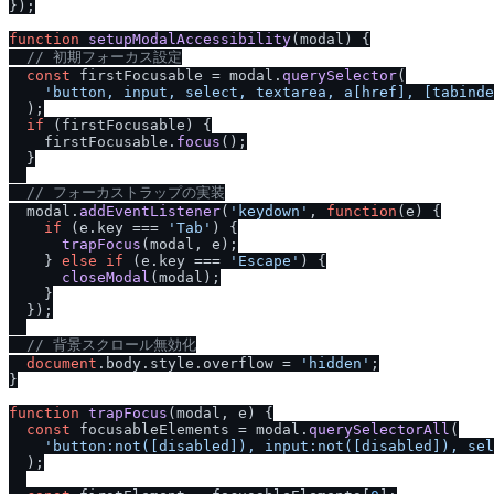
});

function
setupModalAccessibility
(
modal
) {

/
/
 初期フォーカス設定
const
 firstFocusable = modal.
querySelector
(

'button, input, select, textarea, a[href], [tabinde
  );

if
 (firstFocusable) {

    firstFocusable.
focus
();

  }

/
/
 フォーカストラップの実装
  modal.
addEventListener
(
'keydown'
, 
function
(
e
) {

if
 (e.
key
 === 
'Tab'
) {

trapFocus
(modal, e);

    } 
else
if
 (e.
key
 === 
'Escape'
) {

closeModal
(modal);

    }

  });

/
/
 背景スクロール無効化
document
.
body
.
style
.
overflow
 = 
'hidden'
;

}

function
trapFocus
(
modal, e
) {

const
 focusableElements = modal.
querySelectorAll
(

'button:not([disabled]), input:not([disabled]), sel
  );
