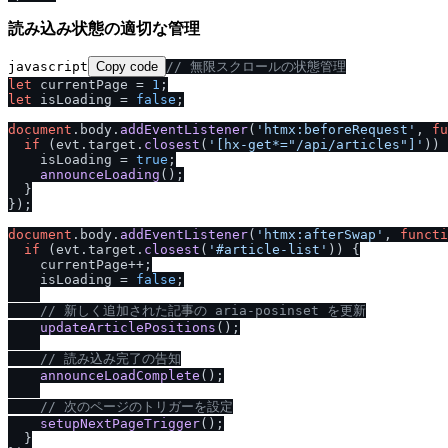
読み込み状態の適切な管理
javascript
Copy code
/
/
 無限スクロールの状態管理
let
 currentPage = 
1
let
 isLoading = 
false
;

document
.
body
.
addEventListener
(
'htmx:beforeRequest'
, 
fu
if
 (evt.
target
.
closest
(
'[hx-get*="
/
api
/
articles"]'
)) 
    isLoading = 
true
;

announceLoading
();

  }

});

document
.
body
.
addEventListener
(
'htmx:afterSwap'
, 
functi
if
 (evt.
target
.
closest
(
'#article-list'
)) {

    currentPage++;

    isLoading = 
false
;

/
/
 新しく追加された記事の aria-posinset を更新
updateArticlePositions
();

/
/
 読み込み完了の告知
announceLoadComplete
();

/
/
 次のページのトリガーを設定
setupNextPageTrigger
();

  }
