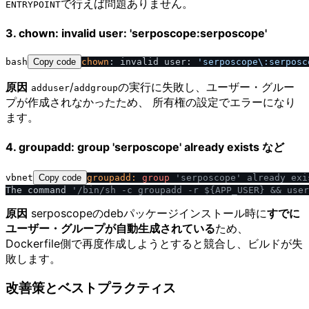
で行えば問題ありません。
ENTRYPOINT
3. chown: invalid user: 'serposcope:serposcope'
bash
Copy code
chown
: invalid user: 
'serposcope\:serposc
原因
/
の実行に失敗し、ユーザー・グルー
adduser
addgroup
プが作成されなかったため、 所有権の設定でエラーになり
ます。
4. groupadd: group 'serposcope' already exists など
vbnet
Copy code
groupadd:
group
'serposcope' already exi
The command 
'
/
bin
/
sh -c groupadd -r ${APP_USER} && user
原因
serposcopeのdebパッケージインストール時に
すでに
ユーザー・グループが自動生成されている
ため、
Dockerfile側で再度作成しようとすると競合し、ビルドが失
敗します。
改善策とベストプラクティス