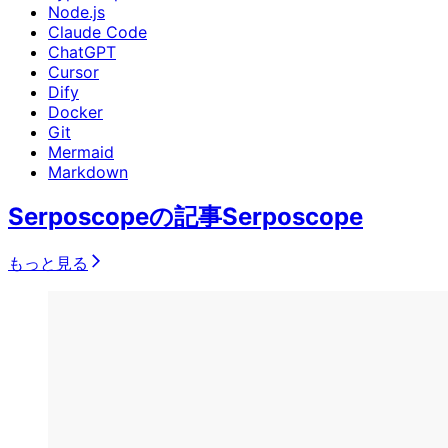
Node.js
Claude Code
ChatGPT
Cursor
Dify
Docker
Git
Mermaid
Markdown
Serposcopeの記事
Serposcope
もっと見る