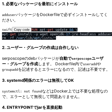
1. 必要なパッケージを最初にインストール
パッケージをDockerfileで必ずインストールしてく
adduser
ださい。
swift
Copy code
RUN
 apt
-
get
 update 
&&
 \

apt
-
get
 install 
-
y wget openjdk
-
17
-
jre
-
headless adduser
rm 
-
rf 
/
var
/
lib
/
apt
/
lists
/
2. ユーザー・グループの作成は
自作しない
serposcopeのdebパッケージが
自動で
ユーザ
serposcope
ー・グループを作成
します。 Dockerfile内で
や
useradd
を記述するとエラーになるので、記述は不要です。
groupadd
3. systemd関係のエラーは無視してOK
などはDocker上では不要な処理なの
systemctl: not found
で、エラーとして無視して問題ありません。
4. ENTRYPOINTでjarを直接起動