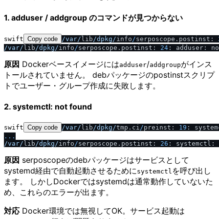
1. adduser / addgroup のコマンドが見つからない
swift
Copy code
/
var
/
lib
/
dpkg
/
info
/
serposcope.postinst: 
/
var
/
lib
/
dpkg
/
info
/
serposcope.postinst: 
24
原因
Dockerベースイメージには
/
がインス
adduser
addgroup
トールされていません。 debパッケージのpostinstスクリプ
トでユーザー・グループ作成に失敗します。
2. systemctl: not found
swift
Copy code
/
var
/
lib
/
dpkg
/
tmp.ci
/
preinst: 
19
...
/
var
/
lib
/
dpkg
/
info
/
serposcope.postinst: 
26
原因
serposcopeのdebパッケージはサービスとして
systemd経由で自動起動させるために
を呼び出し
systemctl
ます。 しかしDockerではsystemdは通常動作していないた
め、これらのエラーが出ます。
対応
Docker環境では無視してOK。サービス起動は