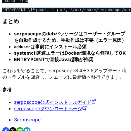
EXPOSE 7134

ENTRYPOINT \[
"java"
, 
"-jar"
, 
"
/
usr
/
share
/
serposcope
/
ser
まとめ
serposcopeのdebパッケージはユーザー・グループ
を自動作成するため、手動作成は不要（エラー原因）
は事前にインストール必須
adduser
systemctl関連エラーはDocker環境なら無視してOK
ENTRYPOINTで直接Java起動が推奨
これらを守ることで、serposcope3.4→3.5アップデート時
のトラブルを回避し、スムーズに最新版へ移行できます。
参考
serposcope公式インストールガイド
serposcopeダウンロードページ
Serposcope