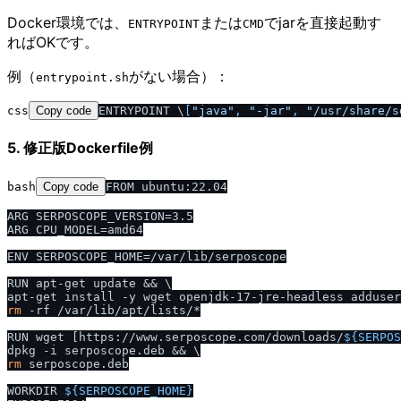
Docker環境では、
または
でjarを直接起動す
ENTRYPOINT
CMD
ればOKです。
例（
がない場合）：
entrypoint.sh
css
Copy code
ENTRYPOINT \
[
"java"
, 
"-jar"
, 
"/usr/share/s
5. 修正版Dockerfile例
bash
Copy code
FROM ubuntu:22.04

ARG SERPOSCOPE_VERSION=3.5

ARG CPU_MODEL=amd64

ENV SERPOSCOPE_HOME=/var/lib/serposcope

RUN apt-get update && \

rm
 -rf /var/lib/apt/lists/*

RUN wget [https://www.serposcope.com/downloads/
${SERPOS
rm
 serposcope.deb

WORKDIR 
${SERPOSCOPE_HOME}