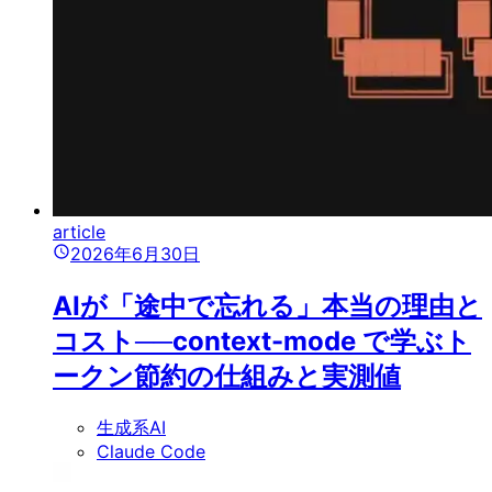
article
2026年6月30日
AIが「途中で忘れる」本当の理由と
コスト──context-mode で学ぶト
ークン節約の仕組みと実測値
生成系AI
Claude Code