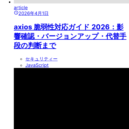
article
2026年4月1日
axios 脆弱性対応ガイド 2026：影
響確認・バージョンアップ・代替手
段の判断まで
セキュリティー
JavaScript