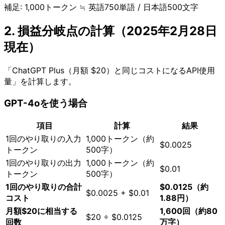
補足: 1,000トークン ≒ 英語750単語 / 日本語500文字
2. 損益分岐点の計算（2025年2月28日
現在）
「ChatGPT Plus（月額 $20）と同じコストになるAPI使用
量」を計算します。
GPT-4oを使う場合
項目
計算
結果
1回のやり取りの入力
1,000トークン（約
$0.0025
トークン
500字）
1回のやり取りの出力
1,000トークン（約
$0.01
トークン
500字）
1回のやり取りの合計
$0.0125（約
$0.0025 + $0.01
コスト
1.88円）
月額$20に相当する
1,600回（約80
$20 ÷ $0.0125
回数
万字）