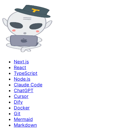
Next.js
React
TypeScript
Node.js
Claude Code
ChatGPT
Cursor
Dify
Docker
Git
Mermaid
Markdown