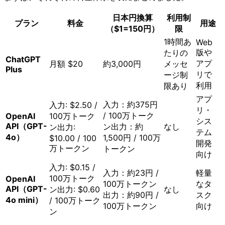
日本円換算
利用制
プラン
料金
用途
（$1=150円）
限
1時間あ
Web
版や
たりの
ChatGPT
アプ
月額 $20
約3,000円
メッセ
Plus
リで
ージ制
利用
限あり
アプ
入力：約375円
入力: $2.50 /
リ・
/ 100万トーク
OpenAI
100万トーク
シス
API（GPT-
ン
出力：約
なし
ン
出力:
テム
4o）
1,500円 / 100万
$10.00 / 100
開発
万トークン
トークン
向け
入力: $0.15 /
入力：約23円 /
軽量
100万トーク
OpenAI
100万トークン
なタ
API（GPT-
ン
出力: $0.60
なし
出力：約90円 /
スク
4o mini）
/ 100万トーク
100万トークン
向け
ン