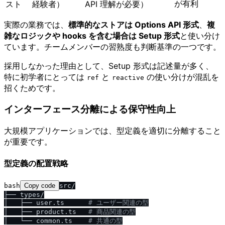
が有利
スト
経験者）
API 理解が必要）
実際の業務では、
標準的なストアは Options API 形式
、
複
雑なロジックや hooks を含む場合は Setup 形式
と使い分け
ています。チームメンバーの習熟度も判断基準の一つです。
採用しなかった理由として、Setup 形式は記述量が多く、
特に初学者にとっては
と
の使い分けが混乱を
ref
reactive
招くためです。
インターフェース分離による保守性向上
大規模アプリケーションでは、型定義を適切に分離すること
が重要です。
型定義の配置戦略
bash
Copy code
src/

├── types/

│   ├── user.ts      
# ユーザー関連の型
│   ├── product.ts   
# 商品関連の型
│   └── common.ts    
# 共通の型