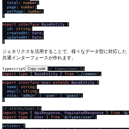
total
: 
number
;

page
: 
number
;

perPage
: 
number
;

}

export
interface
BaseEntity
 {

id
: 
string
;

createdAt
: 
Date
;

updatedAt
: 
Date
;

ジェネリクスを活用することで、様々なデータ型に対応した
共通インターフェースが作れます。
typescript
Copy code
/
/
 types
/
user.ts
import
type
 { 
BaseEntity
 } 
from
'.
/
common'
;

export
interface
User
extends
BaseEntity
 {

name
: 
string
;

email
: 
string
;

role
: 
'admin'
 | 
'user'
 | 
'guest'
;

}

/
/
 stores
/
user.ts
import
type
 { 
ApiResponse
, 
PaginatedResponse
 } 
from
'@
/
import
type
 { 
User
 } 
from
'@
/
types
/
user'
;

actions
: {
