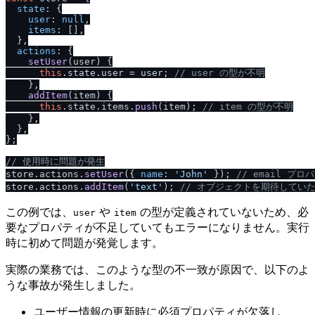
state
: {

user
: 
null
,

items
: [],

  },

actions
: {

setUser
(
user
) {

this
.
state
.
user
 = user; 
/
/
 user の型が不明
    },

addItem
(
item
) {

this
.
state
.
items
.
push
(item); 
/
/
 item の型が不明
    },

  },

};

/
/
 使用時に問題が発生
store.
actions
.
setUser
({ 
name
: 
'John'
 }); 
/
/
 email プ
store.
actions
.
addItem
(
'text'
); 
/
/
 オブジェクトを期待してい
この例では、
や
の型が定義されていないため、必
user
item
要なプロパティが不足していてもエラーになりません。実行
時に初めて問題が発覚します。
実際の業務では、このような型の不一致が原因で、以下のよ
うな事故が発生しました。
ユーザー情報の更新時に必須プロパティが欠落し、