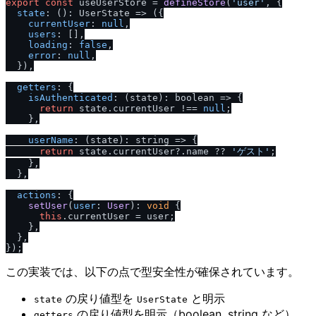
export
const
 useUserStore = 
defineStore
(
'user'
, {

state
: (): 
UserState
 =>
 ({

currentUser
: 
null
,

users
: [],

loading
: 
false
,

error
: 
null
,

  }),

getters
: {

isAuthenticated
: (state): 
boolean
 =>
 {

return
 state.
currentUser
 !== 
null
;

    },

userName
: (state): 
string
 =>
 {

return
 state.
currentUser
?.
name
 ?? 
'ゲスト'
;

    },

  },

actions
: {

setUser
(
user
: 
User
): 
void
 {

this
.
currentUser
 = user;

    },

  },

この実装では、以下の点で型安全性が確保されています。
の戻り値型を
と明示
state
UserState
の戻り値型を明示（boolean, string など）
getters