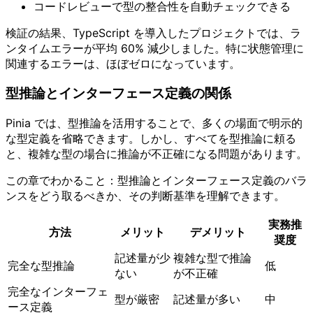
コードレビューで型の整合性を自動チェックできる
検証の結果、TypeScript を導入したプロジェクトでは、ラ
ンタイムエラーが平均 60% 減少しました。特に状態管理に
関連するエラーは、ほぼゼロになっています。
型推論とインターフェース定義の関係
Pinia では、型推論を活用することで、多くの場面で明示的
な型定義を省略できます。しかし、すべてを型推論に頼る
と、複雑な型の場合に推論が不正確になる問題があります。
この章でわかること：型推論とインターフェース定義のバラ
ンスをどう取るべきか、その判断基準を理解できます。
実務推
方法
メリット
デメリット
奨度
記述量が少
複雑な型で推論
完全な型推論
低
ない
が不正確
完全なインターフェ
型が厳密
記述量が多い
中
ース定義