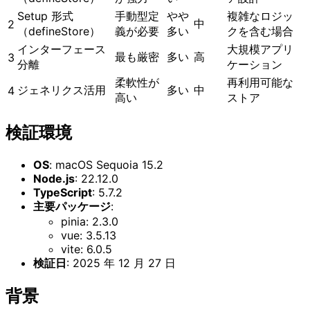
Setup 形式
手動型定
やや
複雑なロジッ
中
2
（defineStore）
義が必要
多い
クを含む場合
インターフェース
大規模アプリ
最も厳密
多い
高
3
分離
ケーション
柔軟性が
再利用可能な
ジェネリクス活用
多い
中
4
高い
ストア
検証環境
OS
: macOS Sequoia 15.2
Node.js
: 22.12.0
TypeScript
: 5.7.2
主要パッケージ
:
pinia: 2.3.0
vue: 3.5.13
vite: 6.0.5
検証日
: 2025 年 12 月 27 日
背景