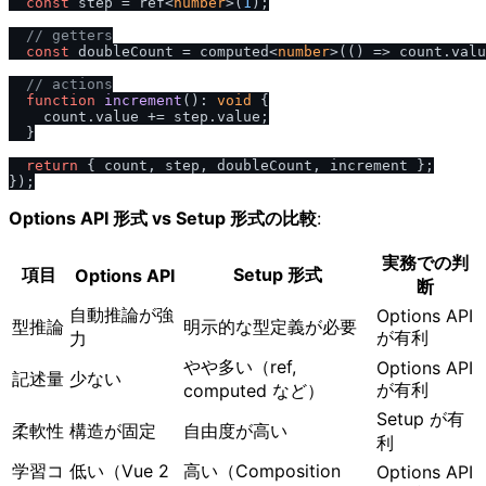
const
 step = ref<
number
>(
1
);

/
/
 getters
const
 doubleCount = computed<
number
>(
() =>
 count.
valu
/
/
 actions
function
increment
(
): 
void
 {

    count.
value
 += step.
value
;

  }

return
 { count, step, doubleCount, increment };

Options API 形式 vs Setup 形式の比較
:
実務での判
項目
Setup 形式
Options API
断
自動推論が強
Options API
型推論
明示的な型定義が必要
が有利
力
やや多い（ref,
Options API
記述量
少ない
が有利
computed など）
Setup が有
柔軟性
構造が固定
自由度が高い
利
学習コ
低い（Vue 2
高い（Composition
Options API