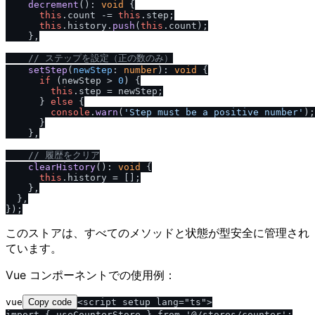
decrement
(): 
void
 {

this
.
count
 -= 
this
.
step
;

this
.
history
.
push
(
this
.
count
);

    },

/
/
 ステップを設定（正の数のみ）
setStep
(
newStep
: 
number
): 
void
 {

if
 (newStep > 
0
) {

this
.
step
 = newStep;

      } 
else
 {

console
.
warn
(
'Step must be a positive number'
);

      }

    },

/
/
 履歴をクリア
clearHistory
(): 
void
 {

this
.
history
 = [];

    },

  },

このストアは、すべてのメソッドと状態が型安全に管理され
ています。
Vue コンポーネントでの使用例：
vue
Copy code
<script setup lang="ts">

import { useCounterStore } from '@/stores/counter';
