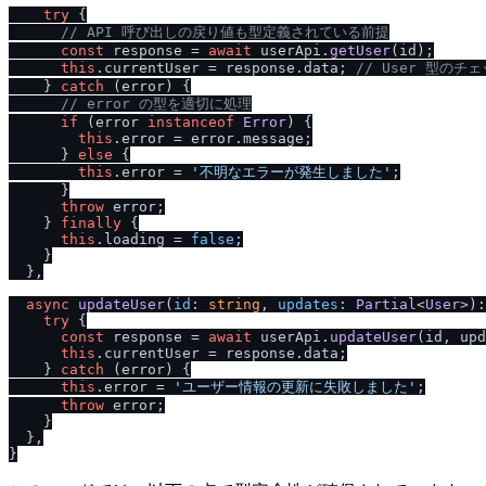
try
 {

/
/
 API 呼び出しの戻り値も型定義されている前提
const
 response = 
await
 userApi.
getUser
(id);

this
.
currentUser
 = response.
data
; 
/
/
 User 型のチ
    } 
catch
 (error) {

/
/
 error の型を適切に処理
if
 (error 
instanceof
Error
) {

this
.
error
 = error.
message
;

      } 
else
 {

this
.
error
 = 
'不明なエラーが発生しました'
;

      }

throw
 error;

    } 
finally
 {

this
.
loading
 = 
false
;

    }

  },

async
updateUser
(
id
: 
string
, 
updates
: 
Partial
<
User
>):
try
 {

const
 response = 
await
 userApi.
updateUser
(id, upd
this
.
currentUser
 = response.
data
;

    } 
catch
 (error) {

this
.
error
 = 
'ユーザー情報の更新に失敗しました'
;

throw
 error;

    }

  },
