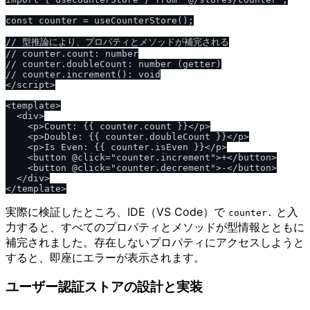
const counter = useCounterStore();

// 型推論により、プロパティとメソッドが補完される

// counter.count: number

// counter.doubleCount: number (getter)

// counter.increment(): void

</script>

<template>

  <div>

    <p>Count: {{ counter.count }}</p>

    <p>Double: {{ counter.doubleCount }}</p>

    <p>Is Even: {{ counter.isEven }}</p>

    <button @click="counter.increment">+</button>

    <button @click="counter.decrement">-</button>

  </div>

実際に検証したところ、IDE（VS Code）で
と入
counter.
力すると、すべてのプロパティとメソッドが型情報とともに
補完されました。存在しないプロパティにアクセスしようと
すると、即座にエラーが表示されます。
ユーザー認証ストアの設計と実装