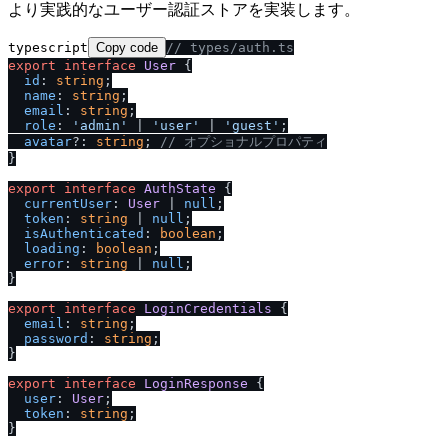
より実践的なユーザー認証ストアを実装します。
typescript
Copy code
/
/
 types
/
auth.ts
export
interface
User
 {

id
: 
string
;

name
: 
string
;

email
: 
string
;

role
: 
'admin'
 | 
'user'
 | 
'guest'
;

avatar
?: 
string
; 
/
/
 オプショナルプロパティ
}

export
interface
AuthState
 {

currentUser
: 
User
 | 
null
;

token
: 
string
 | 
null
;

isAuthenticated
: 
boolean
;

loading
: 
boolean
;

error
: 
string
 | 
null
;

}

export
interface
LoginCredentials
 {

email
: 
string
;

password
: 
string
;

}

export
interface
LoginResponse
 {

user
: 
User
;

token
: 
string
;
