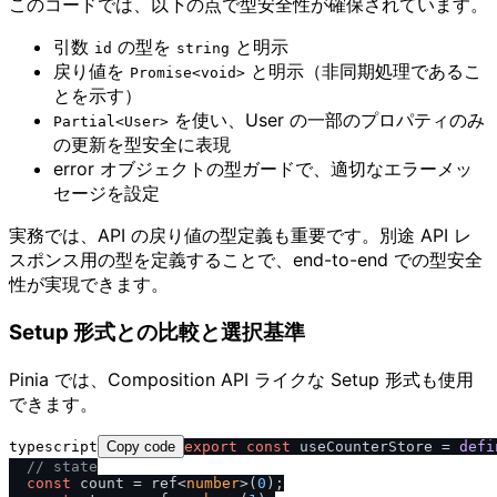
このコードでは、以下の点で型安全性が確保されています。
引数
の型を
と明示
id
string
戻り値を
と明示（非同期処理であるこ
Promise<void>
とを示す）
を使い、User の一部のプロパティのみ
Partial<User>
の更新を型安全に表現
error オブジェクトの型ガードで、適切なエラーメッ
セージを設定
実務では、API の戻り値の型定義も重要です。別途 API レ
スポンス用の型を定義することで、end-to-end での型安全
性が実現できます。
Setup 形式との比較と選択基準
Pinia では、Composition API ライクな Setup 形式も使用
できます。
typescript
Copy code
export
const
 useCounterStore = 
defi
/
/
 state
const
 count = ref<
number
>(
0
);
