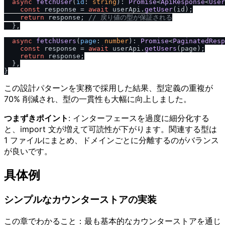
async
fetchUser
(
id
: 
string
): 
Promise
<
ApiResponse
<
User
const
 response = 
await
 userApi.
getUser
(id);

return
 response; 
/
/
 戻り値の型が保証される
  },

async
fetchUsers
(
page
: 
number
): 
Promise
<
PaginatedResp
const
 response = 
await
 userApi.
getUsers
(page);

return
 response;

  },

この設計パターンを実務で採用した結果、型定義の重複が
70% 削減され、型の一貫性も大幅に向上しました。
つまずきポイント
: インターフェースを過度に細分化する
と、import 文が増えて可読性が下がります。関連する型は
1 ファイルにまとめ、ドメインごとに分離するのがバランス
が良いです。
具体例
シンプルなカウンターストアの実装
この章でわかること：最も基本的なカウンターストアを通じ