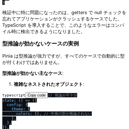
検証中に特に問題になったのは、getters で null チェックを
忘れてアプリケーションがクラッシュするケースでした。
TypeScript を導入することで、このようなエラーはコンパ
イル時に検出できるようになりました。
型推論が効かないケースの実例
Pinia は型推論が強力ですが、すべてのケースで自動的に型
が付くわけではありません。
型推論が効かない主なケース
:
複雑なネストされたオブジェクト
:
typescript
Copy code
/
/
 推論が不十分
state
: 
() =>
 ({

config
: {

theme
: {

colors
: {}, 
/
/
 中身の型が推論されない
    },

  },
