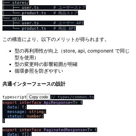
├── stores/

│   ├── user.ts      
# ユーザーストア
│   └── product.ts   
# 商品ストア
└── api/

    ├── user.ts      
# ユーザー API
    └── product.ts   
# 商品 API
この構造により、以下のメリットが得られます。
型の再利用性が向上（store, api, component で同じ
型を使用）
型の変更時の影響範囲が明確
循環参照を防ぎやすい
共通インターフェースの設計
typescript
Copy code
/
/
 types
/
common.ts
export
interface
ApiResponse
<T> {

data
: T;

message
: 
string
;

status
: 
number
;

}

export
interface
PaginatedResponse
<T> {

data
: T[];
