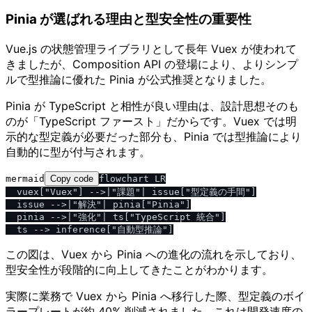
Pinia が選ばれる理由と型安全性の重要性
Vue.js の状態管理ライブラリとして長年 Vuex が使われて
きましたが、Composition API の登場により、よりシンプ
ルで型推論に優れた Pinia が公式推奨となりました。
Pinia が TypeScript と相性が良い理由は、設計思想そのも
のが「TypeScript ファースト」だからです。Vuex では明
示的な型定義が必要だった部分も、Pinia では型推論により
自動的に型が付与されます。
mermaid
Copy code
flowchart LR

  vuex["Vuex"] -->|"課題"| issue["型定義の手間"]

  issue -->|"解決"| pinia["Pinia"]

  pinia -->|"強化"| ts["TypeScript 統合"]

この図は、Vuex から Pinia への進化の流れを示しており、
型安全性が段階的に向上してきたことがわかります。
実際に業務で Vuex から Pinia へ移行した際、型定義のボイ
ラープレートが約 40% 削減されました。これは開発速度の