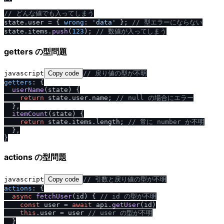
/
/
 どんな値でも入ってしまう
state.
user
 = { 
wrong
: 
'data'
 }; 
/
/
 型エラーにならない
state.
items
.
push
(
123
); 
/
/
 数値が入ってしまう
getters の型問題
javascript
Copy code
/
/
 戻り値の型が不明
getters
: {

userName
(
state
) {

return
 state.
user
.
name
; 
/
/
 null の場合にエラー
  },

itemCount
(
state
) {

return
 state.
items
.
length
; 
/
/
 常に number か不明
  },

actions の型問題
javascript
Copy code
/
/
 引数と戻り値の型が不明
actions
: {

async
fetchUser
(
id
) { 
/
/
 id の型が不明
const
 user = 
await
 api.
getUser
(id)

this
.
user
 = user 
/
/
 user の型が不明
  }
