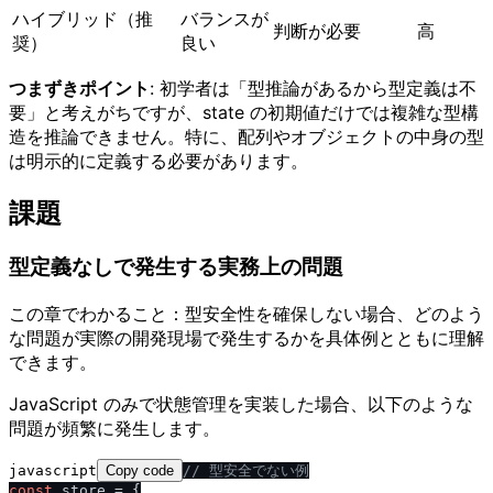
ハイブリッド（推
バランスが
判断が必要
高
奨）
良い
つまずきポイント
: 初学者は「型推論があるから型定義は不
要」と考えがちですが、state の初期値だけでは複雑な型構
造を推論できません。特に、配列やオブジェクトの中身の型
は明示的に定義する必要があります。
課題
型定義なしで発生する実務上の問題
この章でわかること：型安全性を確保しない場合、どのよう
な問題が実際の開発現場で発生するかを具体例とともに理解
できます。
JavaScript のみで状態管理を実装した場合、以下のような
問題が頻繁に発生します。
javascript
Copy code
/
/
 型安全でない例
const
 store = {
