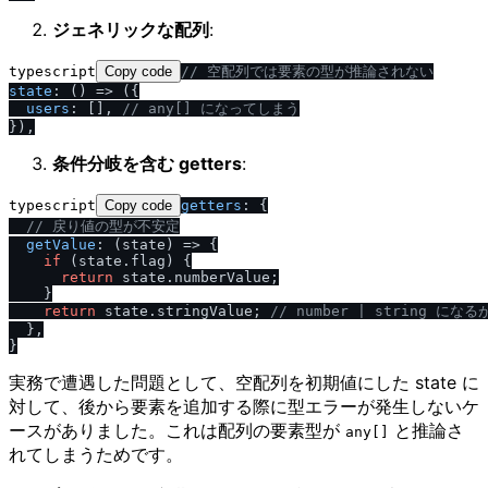
ジェネリックな配列
:
typescript
Copy code
/
/
 空配列では要素の型が推論されない
state
: 
() =>
 ({

users
: [], 
/
/
 any[] になってしまう
条件分岐を含む getters
:
typescript
Copy code
getters
: {

/
/
 戻り値の型が不安定
getValue
: 
(
state
) =>
 {

if
 (state.
flag
) {

return
 state.
numberValue
;

    }

return
 state.
stringValue
; 
/
/
 number | string に
  },

実務で遭遇した問題として、空配列を初期値にした state に
対して、後から要素を追加する際に型エラーが発生しないケ
ースがありました。これは配列の要素型が
と推論さ
any[]
れてしまうためです。