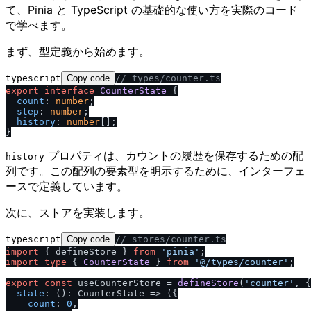
て、Pinia と TypeScript の基礎的な使い方を実際のコード
で学べます。
まず、型定義から始めます。
typescript
Copy code
/
/
 types
/
counter.ts
export
interface
CounterState
 {

count
: 
number
;

step
: 
number
;

history
: 
number
[];

プロパティは、カウントの履歴を保存するための配
history
列です。この配列の要素型を明示するために、インターフェ
ースで定義しています。
次に、ストアを実装します。
typescript
Copy code
/
/
 stores
/
counter.ts
import
 { defineStore } 
from
'pinia'
import
type
 { 
CounterState
 } 
from
'@
/
types
/
counter'
;

export
const
 useCounterStore = 
defineStore
(
'counter'
, {

state
: (): 
CounterState
 =>
 ({

count
: 
0
,
