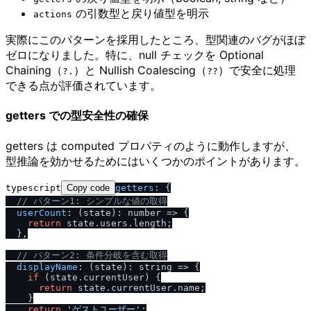
の引数型と戻り値型を明示
actions
実際にこのパターンを採用したところ、型関連のバグがほぼ
ゼロになりました。特に、null チェックを Optional
Chaining（
）と Nullish Coalescing（
）で安全に処理
?.
??
できる点が評価されています。
getters での型安全性の確保
getters は computed プロパティのように動作しますが、
型推論を効かせるためにはいくつかのポイントがあります。
typescript
Copy code
getters
: {

/
/
 パターン1: シンプルな値の取得
userCount
: (state): 
number
 =>
 {

return
 state.
users
.
length
;

  },

/
/
 パターン2: 条件分岐を含む取得
displayName
: (state): 
string
 =>
 {

if
 (state.
currentUser
) {

return
 state.
currentUser
.
name
;

    }

return
'ゲストユーザー'
;
