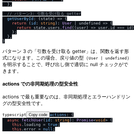
  },

/
/
 パターン3: 引数を受け取る getter
getUserById
: 
(
state
) =>
 {

return
 (
id
: 
string
): 
User
 | 
undefined
 =>
 {

return
 state.
users
.
find
(
(
user
) =>
 user.
id
 === id)
    };

  },

パターン 3 の「引数を受け取る getter」は、関数を返す形
式になります。この場合、戻り値の型（
）
User | undefined
を明示することで、呼び出し側で適切に null チェックがで
きます。
actions での非同期処理の型安全性
actions で最も重要なのは、非同期処理とエラーハンドリン
グの型安全性です。
typescript
Copy code
actions
: {

async
fetchUser
(
id
: 
string
): 
Promise
<
void
> {

this
.
loading
 = 
true
;

this
.
error
 = 
null
;
