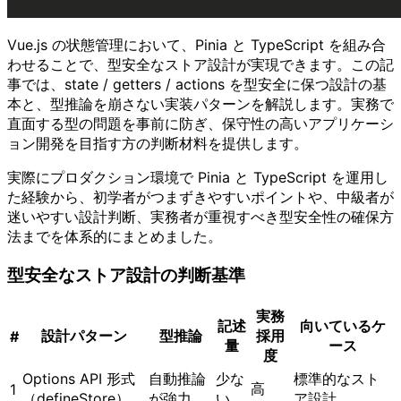
Vue.js の状態管理において、Pinia と TypeScript を組み合
わせることで、型安全なストア設計が実現できます。この記
事では、state / getters / actions を型安全に保つ設計の基
本と、型推論を崩さない実装パターンを解説します。実務で
直面する型の問題を事前に防ぎ、保守性の高いアプリケーシ
ョン開発を目指す方の判断材料を提供します。
実際にプロダクション環境で Pinia と TypeScript を運用し
た経験から、初学者がつまずきやすいポイントや、中級者が
迷いやすい設計判断、実務者が重視すべき型安全性の確保方
法までを体系的にまとめました。
型安全なストア設計の判断基準
実務
記述
向いているケ
設計パターン
型推論
採用
#
量
ース
度
Options API 形式
自動推論
少な
標準的なスト
高
1
（defineStore）
が強力
い
ア設計