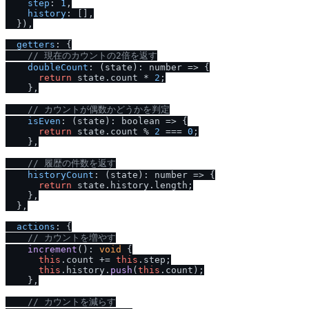
step
: 
1
,

history
: [],

  }),

getters
: {

/
/
 現在のカウントの2倍を返す
doubleCount
: (state): 
number
 =>
 {

return
 state.
count
 * 
2
;

    },

/
/
 カウントが偶数かどうかを判定
isEven
: (state): 
boolean
 =>
 {

return
 state.
count
 % 
2
 === 
0
;

    },

/
/
 履歴の件数を返す
historyCount
: (state): 
number
 =>
 {

return
 state.
history
.
length
;

    },

  },

actions
: {

/
/
 カウントを増やす
increment
(): 
void
 {

this
.
count
 += 
this
.
step
;

this
.
history
.
push
(
this
.
count
);

    },

/
/
 カウントを減らす