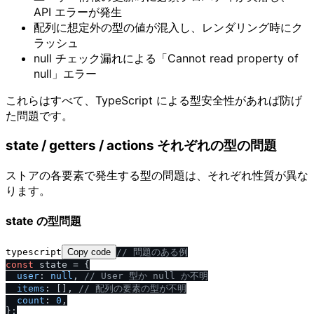
API エラーが発生
配列に想定外の型の値が混入し、レンダリング時にク
ラッシュ
null チェック漏れによる「Cannot read property of
null」エラー
これらはすべて、TypeScript による型安全性があれば防げ
た問題です。
state / getters / actions それぞれの型の問題
ストアの各要素で発生する型の問題は、それぞれ性質が異な
ります。
state の型問題
typescript
Copy code
/
/
 問題のある例
const
 state = {

user
: 
null
, 
/
/
 User 型か null か不明
items
: [], 
/
/
 配列の要素の型が不明
count
: 
0
,

};
