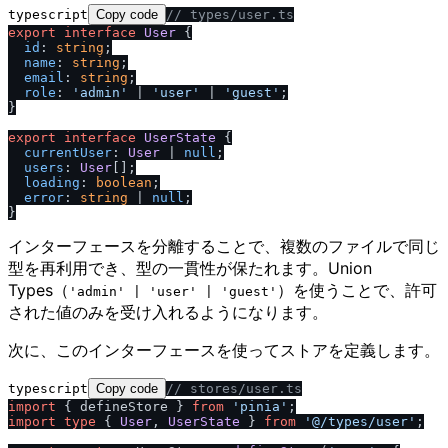
typescript
Copy code
/
/
 types
/
user.ts
export
interface
User
 {

id
: 
string
;

name
: 
string
;

email
: 
string
;

role
: 
'admin'
 | 
'user'
 | 
'guest'
;

}

export
interface
UserState
 {

currentUser
: 
User
 | 
null
;

users
: 
User
[];

loading
: 
boolean
;

error
: 
string
 | 
null
;

インターフェースを分離することで、複数のファイルで同じ
型を再利用でき、型の一貫性が保たれます。Union
Types（
）を使うことで、許可
'admin' | 'user' | 'guest'
された値のみを受け入れるようになります。
次に、このインターフェースを使ってストアを定義します。
typescript
Copy code
/
/
 stores
/
user.ts
import
 { defineStore } 
from
'pinia'
import
type
 { 
User
, 
UserState
 } 
from
'@
/
types
/
user'
;
