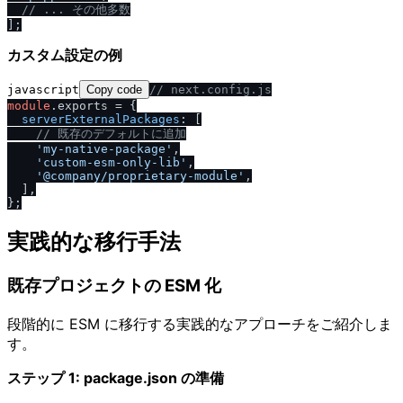
/
/
 ... その他多数
カスタム設定の例
javascript
Copy code
/
/
 next.config.js
module
.
exports
 = {

serverExternalPackages
: [

/
/
 既存のデフォルトに追加
'my-native-package'
,

'custom-esm-only-lib'
,

'@company
/
proprietary-module'
,

  ],

実践的な移行手法
既存プロジェクトの ESM 化
段階的に ESM に移行する実践的なアプローチをご紹介しま
す。
ステップ 1: package.json の準備