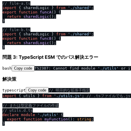
/
/
 file-a.ts
import
 { sharedLogic } 
from
'.
/
shared'
export
function
funcA
(
) {

return
sharedLogic
();

}

/
/
 file-b.ts
import
 { sharedLogic } 
from
'.
/
shared'
export
function
funcB
(
) {

return
sharedLogic
();

問題 3: TypeScript ESM でのパス解決エラー
bash
Copy code
TS2307: Cannot find module 
'.
/
utils'
 or i
解決策
typescript
Copy code
/
/
 明示的な拡張子指定
import
 { utils } 
from
'.
/
utils.js'
; 
/
/
 .tsファイルでも.j
/
/
 または型定義ファイルの作成
/
/
 utils.d.ts
declare
module
'.
/
utils'
 {

export
function
myFunction
(
): 
string
;
