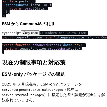
module
.
exports
 = {

processData
: 
(
data
) =>
 {

return
format
(data);

  },

ESM から CommonJS の利用
typescript
Copy code
/
/
 modern-module.ts（ESM）
import
 legacyFunction 
from
'.
/
legacy-module.js'
; 
/
/
 Co
export
function
enhancedProcess
(
data
: 
any
) {

return
 legacyFunction.
processData
(data);

現在の制限事項と対応策
ESM-only パッケージでの課題
2025 年 6 月現在も、ESM-only パッケージを
（現在は
serverComponentsExternalPackages
）に指定した際の課題が完全には解
serverExternalPackages
決されていません。