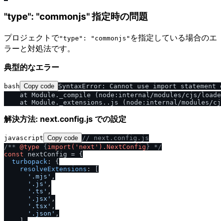
"type": "commonjs" 指定時の問題
プロジェクトで
を指定している場合のエ
"type": "commonjs"
ラーと対処法です。
典型的なエラー
bash
Copy code
SyntaxError: Cannot use import statement 
    at Module._compile (node:internal/modules/cjs/loade
解決方法: next.config.js での設定
javascript
Copy code
/
/
 next.config.js
/
** 
@type
 {
import('next').NextConfig
} *
/
const
 nextConfig = {

turbopack
: {

resolveExtensions
: [

'.mjs'
,

'.js'
,

'.ts'
,

'.jsx'
,

'.tsx'
,

'.json'
,

    ],
