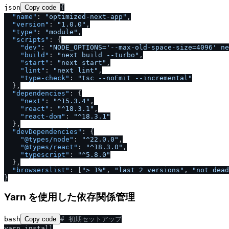
json
Copy code
{
"name"
:
"optimized-next-app"
,
"version"
:
"1.0.0"
,
"type"
:
"module"
,
"scripts"
:
{
"dev"
:
"NODE_OPTIONS='--max-old-space-size=4096' ne
"build"
:
"next build --turbo"
,
"start"
:
"next start"
,
"lint"
:
"next lint"
,
"type-check"
:
"tsc --noEmit --incremental"
}
,
"dependencies"
:
{
"next"
:
"^15.3.4"
,
"react"
:
"^18.3.1"
,
"react-dom"
:
"^18.3.1"
}
,
"devDependencies"
:
{
"@types
/
node"
:
"^22.0.0"
,
"@types
/
react"
:
"^18.3.0"
,
"typescript"
:
"^5.8.0"
}
,
"browserslist"
:
[
"> 1%"
,
"last 2 versions"
,
"not dead
}
Yarn を使用した依存関係管理
bash
Copy code
# 初期セットアップ
yarn install
