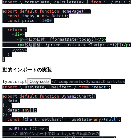
import
 { formatDate, calculateTax } 
from
'..
/
utils'
;

export
default
function
HomePage
(
) {

const
 today = 
new
Date
();

const
 price = 
1000
;

return
 (

<
div
>
<
p
>
今日の日付: {formatDate(today)}
</
p
>
<
p
>
税込価格: {price + calculateTax(price)}円
</
p
>
</
div
>
  );

動的インポートの実装
typescript
Copy code
/
/
 components
/
DynamicChart.tsx
import
 { useState, useEffect } 
from
'react'
;

export
default
function
DynamicChart
(
{

  data,

}: {

  data: 
any
[];

}
) {

const
 [
Chart
, setChart] = useState<
any
>(
null
);

useEffect
(
() =>
 {

/
/
 動的インポートでChart.jsを遅延読み込み