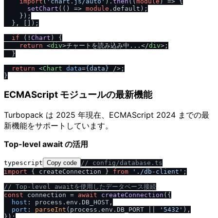
import
(
'chart.js
/
auto'
).
then
(
(
module
) =>
 {

setChart
(
() =>
module
.
default
);

    });

  }, []);

if
 (!
Chart
) {

return
<
div
>
チャートを読み込み中...
</
div
>
;

  }

return
<
Chart
data
=
{data}
 />
;

ECMAScript モジュールの最新機能
Turbopack は 2025 年現在、ECMAScript 2024 までの最
新機能をサポートしています。
Top-level await の活用
typescript
Copy code
/
/
 config
/
database.ts
import
 { createConnection } 
from
'.
/
db-client'
;

/
/
 Top-level awaitを使用したデータベース接続
const
 connection = 
await
createConnection
({

host
: process.
env
.
DB_HOST
,

port
: 
parseInt
(process.
env
.
DB_PORT
 || 
'5432'
),

});
