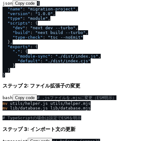
json
Copy code
{
"name"
:
"migration-project"
,
"version"
:
"1.0.0"
,
"type"
:
"module"
,
"scripts"
:
{
"dev"
:
"next dev --turbo"
,
"build"
:
"next build --turbo"
,
"type-check"
:
"tsc --noEmit"
}
,
"exports"
:
{
"."
:
{
"module-sync"
:
".
/
dist
/
index.js"
,
"default"
:
".
/
dist
/
index.cjs"
}
}
}
ステップ 2: ファイル拡張子の変更
bash
Copy code
# .jsファイルを.mjsに変更（ESM明示）
mv
mv
 lib/database.js lib/database.mjs

# TypeScriptの場合は設定でESMを明示
ステップ 3: インポート文の更新