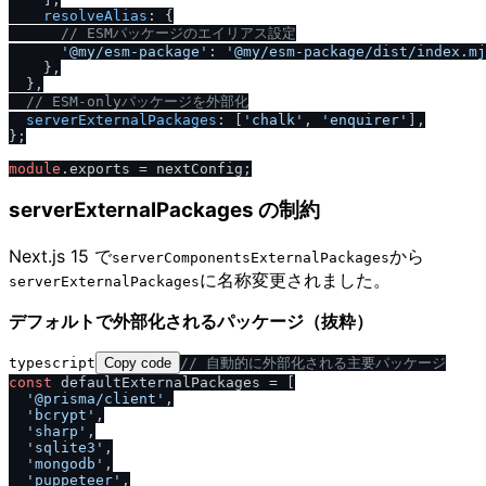
resolveAlias
: {

/
/
 ESMパッケージのエイリアス設定
'@my
/
esm-package'
: 
'@my
/
esm-package
/
dist
/
index.mj
    },

  },

/
/
 ESM-onlyパッケージを外部化
serverExternalPackages
: [
'chalk'
, 
'enquirer'
],

};

module
.
exports
serverExternalPackages の制約
Next.js 15 で
から
serverComponentsExternalPackages
に名称変更されました。
serverExternalPackages
デフォルトで外部化されるパッケージ（抜粋）
typescript
Copy code
/
/
 自動的に外部化される主要パッケージ
const
 defaultExternalPackages = [

'@prisma
/
client'
,

'bcrypt'
,

'sharp'
,

'sqlite3'
,

'mongodb'
,

'puppeteer'
,
