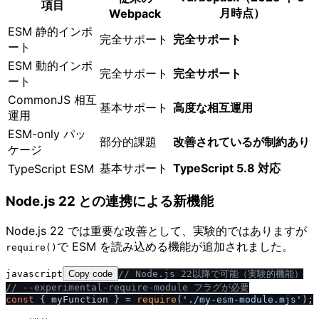
項目
月時点）
Webpack
ESM 静的インポ
完全サポート
完全サポート
ート
ESM 動的インポ
完全サポート
完全サポート
ート
CommonJS 相互
基本サポート
高度な相互運用
運用
ESM-only パッ
部分的課題
改善されているが制約あり
ケージ
基本サポート
TypeScript 5.8 対応
TypeScript ESM
Node.js 22 との連携による新機能
Node.js 22 では重要な改善として、実験的ではありますが
で ESM を読み込める機能が追加されました。
require()
javascript
Copy code
/
/
 Node.js 22以降で可能（実験的機能）
/
/
 --experimental-require-module フラグが必要
const
 { myFunction } = 
require
(
'.
/
my-esm-module.mjs'