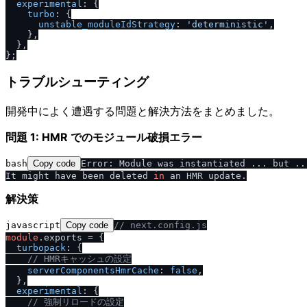
experimental
: {

turbo
: {

unstable_moduleIdStrategy
: 
'deterministic'
,

    },

  },

トラブルシューティング
開発中によく遭遇する問題と解決方法をまとめました。
問題 1: HMR でのモジュール破損エラー
bash
Copy code
Error: Module was instantiated ... but ..
It might have been deleted 
in
解決策
javascript
Copy code
/
/
 next.config.js
module
.
exports
 = {

turbopack
: {

/
/
 HMRキャッシュの設定
serverComponentsHmrCache
: 
false
,

  },

experimental
: {

/
/
 強制リロードの設定