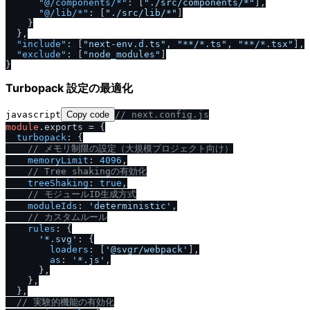
"@
/
components
/
*"
:
[
".
/
src
/
components
/
*"
]
,
"@
/
lib
/
*"
:
[
".
/
src
/
lib
/
*"
]
}
}
,
"include"
:
[
"next-env.d.ts"
,
"**
/
*.ts"
,
"**
/
*.tsx"
]
,
"exclude"
:
[
"node_modules"
]
}
Turbopack 設定の最適化
javascript
Copy code
/
/
 next.config.js
module
.
exports
 = {

turbopack
: {

/
/
 メモリ制限の設定（大規模プロジェクト向け）
memoryLimit
: 
4096
,

/
/
 Tree shakingの有効化
treeShaking
: 
true
,

/
/
 モジュールID生成方式
moduleIds
: 
'deterministic'
,

/
/
 カスタムルール
rules
: {

'*.svg'
: {

loaders
: [
'@svgr
/
webpack'
],

as
: 
'*.js'
,

      },

    },

  },

/
/
 実験的機能の有効化