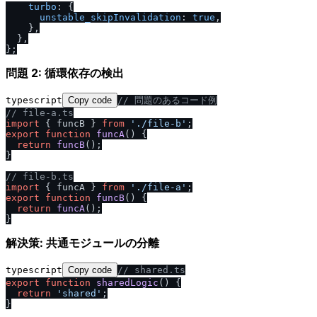
turbo
: {

unstable_skipInvalidation
: 
true
,

    },

  },

問題 2: 循環依存の検出
typescript
Copy code
/
/
 問題のあるコード例
/
/
 file-a.ts
import
 { funcB } 
from
'.
/
file-b'
export
function
funcA
(
) {

return
funcB
();

}

/
/
 file-b.ts
import
 { funcA } 
from
'.
/
file-a'
export
function
funcB
(
) {

return
funcA
();

解決策: 共通モジュールの分離
typescript
Copy code
/
/
 shared.ts
export
function
sharedLogic
(
) {

return
'shared'
;

}
