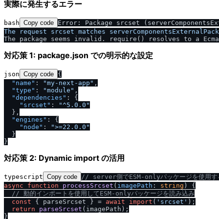
実際に発生するエラー
bash
Copy code
Error: Package srcset (serverComponentsEx
The request srcset matches serverComponentsExternalPack
The package seems invalid. require() resolves to a Ecma
対応策 1: package.json での明示的な設定
json
Copy code
{
"name"
:
"my-next-app"
,
"type"
:
"module"
,
"dependencies"
:
{
"srcset"
:
"^5.0.0"
}
,
"engines"
:
{
"node"
:
">=22.0.0"
}
}
対応策 2: Dynamic import の活用
typescript
Copy code
/
/
 server側でESM-onlyパッケージを使用
async
function
processSrcset
(
imagePath
: 
string
) {

/
/
 動的インポートを使用してESM-onlyパッケージを読み込み
const
 { parseSrcset } = 
await
import
(
'srcset'
);

return
parseSrcset
(imagePath);
