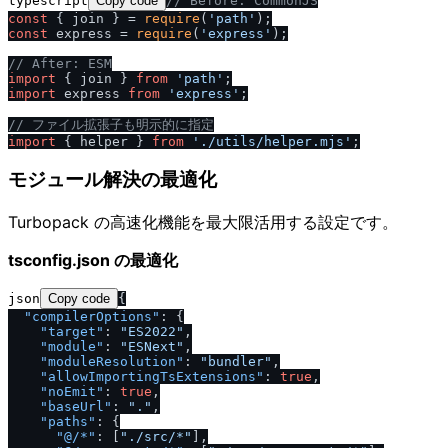
typescript
Copy code
/
/
 Before: CommonJS
const
 { join } = 
require
(
'path'
const
 express = 
require
(
'express'
);

/
/
 After: ESM
import
 { join } 
from
'path'
import
 express 
from
'express'
;

/
/
 ファイル拡張子も明示的に指定
import
 { helper } 
from
'.
/
utils
/
helper.mjs'
モジュール解決の最適化
Turbopack の高速化機能を最大限活用する設定です。
tsconfig.json の最適化
json
Copy code
{
"compilerOptions"
:
{
"target"
:
"ES2022"
,
"module"
:
"ESNext"
,
"moduleResolution"
:
"bundler"
,
"allowImportingTsExtensions"
:
true
,
"noEmit"
:
true
,
"baseUrl"
:
"."
,
"paths"
:
{
"@
/
*"
:
[
".
/
src
/
*"
]
,