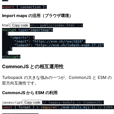
export
Import maps の活用（ブラウザ環境）
html
Copy code
<!-- public
/
index.html -->
<
script
type
=
"importmap"
>
  {

"imports"
: {

"react"
: 
"https://esm.sh/react@18"
,

"lodash"
: 
"https://esm.sh/lodash-es@4.17.21"
    }

<
/
script
>
CommonJS との相互運用性
Turbopack の大きな強みの一つが、CommonJS と ESM の
双方向互換性です。
CommonJS から ESM の利用
javascript
Copy code
/
/
 legacy-module.js（CommonJS）
const
 { format } = 
require
(
'.
/
esm-utils.mjs'
); 
/
/
 ESM