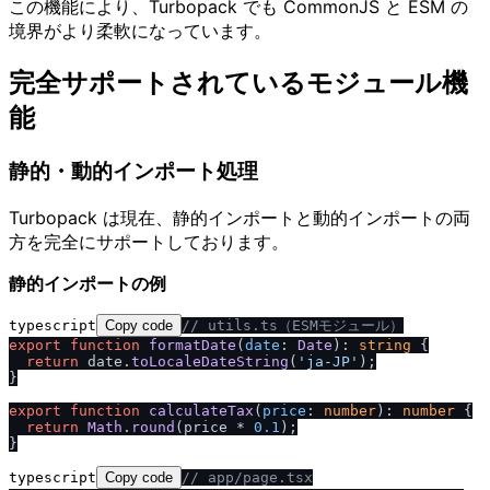
この機能により、Turbopack でも CommonJS と ESM の
境界がより柔軟になっています。
完全サポートされているモジュール機
能
静的・動的インポート処理
Turbopack は現在、静的インポートと動的インポートの両
方を完全にサポートしております。
静的インポートの例
typescript
Copy code
/
/
 utils.ts（ESMモジュール）
export
function
formatDate
(
date
: 
Date
): 
string
 {

return
 date.
toLocaleDateString
(
'ja-JP'
);

}

export
function
calculateTax
(
price
: 
number
): 
number
 {

return
Math
.
round
(price * 
0.1
);

typescript
Copy code
/
/
 app
/
page.tsx