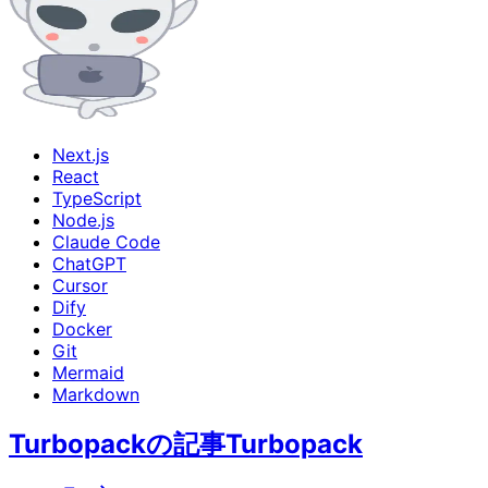
Next.js
React
TypeScript
Node.js
Claude Code
ChatGPT
Cursor
Dify
Docker
Git
Mermaid
Markdown
Turbopackの記事
Turbopack