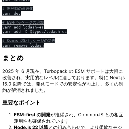
# 開発時の高速化
yarn dev

# ESMパッケージの追加
yarn add lodash-es

yarn add -D @types/lodash-es

# CommonJSパッケージの除去
まとめ
2025 年 6 月現在、Turbopack の ESM サポートは大幅に
改善され、実用的なレベルに達しております。特に Next.js
15.0 以降では、開発モードでの安定性が向上し、多くの制
約が解消されました。
重要なポイント
ESM-first の開発
が推奨され、CommonJS との相互
運用性も確保されています
Node.js 22 以降
との組み合わせで、より柔軟なモジュ