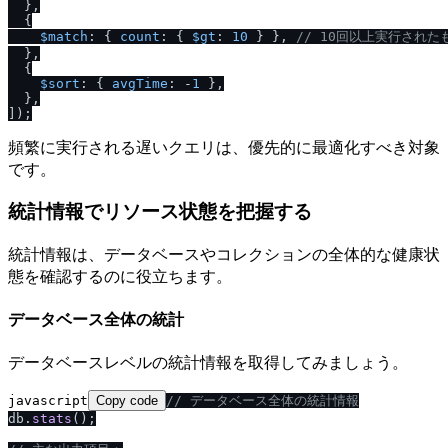
  },

  {

$match
: { 
count
: { 
$gt
: 
10
 } }, 
/
/
 10回以上実行された
  },

  {

$sort
: { 
avgTime
: -
1
 },

  },

頻繁に実行される遅いクエリは、優先的に最適化すべき対象
です。
統計情報でリソース状態を把握する
統計情報は、データベースやコレクションの全体的な健康状
態を確認するのに役立ちます。
データベース全体の統計
データベースレベルの統計情報を取得してみましょう。
javascript
Copy code
/
/
 データベース全体の統計情報
db.
stats
();
