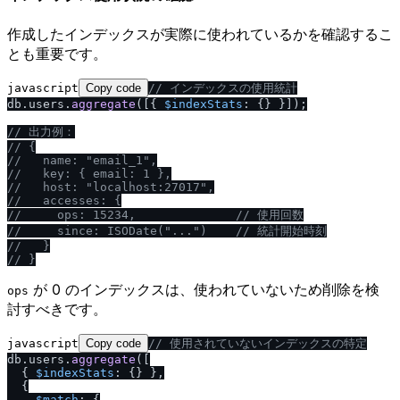
作成したインデックスが実際に使われているかを確認するこ
とも重要です。
javascript
Copy code
/
/
 インデックスの使用統計
db.
users
.
aggregate
([{ 
$indexStats
: {} }]);

/
/
 出力例：
/
/
 {
/
/
   name: "email_1",
/
/
   key: { email: 1 },
/
/
   host: "localhost:27017",
/
/
   accesses: {
/
/
     ops: 15234,              
/
/
 使用回数
/
/
     since: ISODate("...")    
/
/
 統計開始時刻
/
/
   }
/
/
 }
が 0 のインデックスは、使われていないため削除を検
ops
討すべきです。
javascript
Copy code
/
/
 使用されていないインデックスの特定
db.
users
.
aggregate
([

  { 
$indexStats
: {} },

  {

$match
: {
