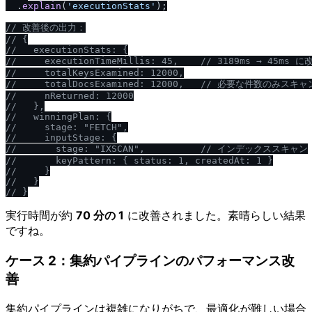
  .
explain
(
'executionStats'
);

/
/
 改善後の出力：
/
/
 {
/
/
   executionStats: {
/
/
     executionTimeMillis: 45,    
/
/
 3189ms → 45ms に
/
/
     totalKeysExamined: 12000,
/
/
     totalDocsExamined: 12000,   
/
/
 必要な件数のみスキャ
/
/
     nReturned: 12000
/
/
   },
/
/
   winningPlan: {
/
/
     stage: "FETCH",
/
/
     inputStage: {
/
/
       stage: "IXSCAN",          
/
/
 インデックススキャン
/
/
       keyPattern: { status: 1, createdAt: 1 }
/
/
     }
/
/
   }
/
/
 }
実行時間が約
70 分の 1
に改善されました。素晴らしい結果
ですね。
ケース 2：集約パイプラインのパフォーマンス改
善
集約パイプラインは複雑になりがちで、最適化が難しい場合