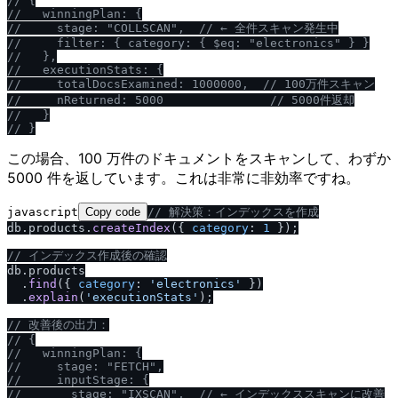
/
/
 {
/
/
   winningPlan: {
/
/
     stage: "COLLSCAN",  
/
/
 ← 全件スキャン発生中
/
/
     filter: { category: { $eq: "electronics" } }
/
/
   },
/
/
   executionStats: {
/
/
     totalDocsExamined: 1000000,  
/
/
 100万件スキャン
/
/
     nReturned: 5000               
/
/
 5000件返却
/
/
   }
/
/
 }
この場合、100 万件のドキュメントをスキャンして、わずか
5000 件を返しています。これは非常に非効率ですね。
javascript
Copy code
/
/
 解決策：インデックスを作成
db.
products
.
createIndex
({ 
category
: 
1
 });

/
/
 インデックス作成後の確認
db.
products
  .
find
({ 
category
: 
'electronics'
 })

  .
explain
(
'executionStats'
);

/
/
 改善後の出力：
/
/
 {
/
/
   winningPlan: {
/
/
     stage: "FETCH",
/
/
     inputStage: {
/
/
       stage: "IXSCAN",  
/
/
 ← インデックススキャンに改善