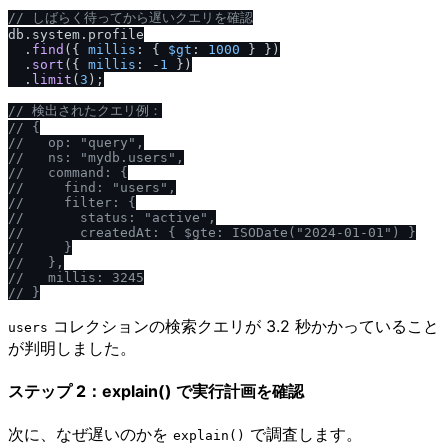
/
/
 しばらく待ってから遅いクエリを確認
db.
system
.
profile
  .
find
({ 
millis
: { 
$gt
: 
1000
 } })

  .
sort
({ 
millis
: -
1
 })

  .
limit
(
3
);

/
/
 検出されたクエリ例：
/
/
 {
/
/
   op: "query",
/
/
   ns: "mydb.users",
/
/
   command: {
/
/
     find: "users",
/
/
     filter: {
/
/
       status: "active",
/
/
       createdAt: { $gte: ISODate("2024-01-01") }
/
/
     }
/
/
   },
/
/
   millis: 3245
/
/
 }
コレクションの検索クエリが 3.2 秒かかっていること
users
が判明しました。
ステップ 2：explain() で実行計画を確認
次に、なぜ遅いのかを
で調査します。
explain()