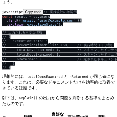
ょう。
javascript
Copy code
/
/
 実行統計の確認例
const
 result = db.
users
  .
find
({ 
email
: 
'user@example.com'
 })

  .
explain
(
'executionStats'
);

/
/
 出力される主要な情報：
/
/
 {
/
/
   executionStats: {
/
/
     executionTimeMillis: 150,    
/
/
 実行時間（ミリ秒）
/
/
     totalKeysExamined: 1,        
/
/
 スキャンしたインデ
/
/
     totalDocsExamined: 1,        
/
/
 スキャンしたドキュ
/
/
     nReturned: 1                 
/
/
 返されたドキュメン
/
/
   }
/
/
 }
理想的には、
と
が同じ値にな
totalDocsExamined
nReturned
ります。これは、必要なドキュメントだけを効率的に取得で
きている証拠です。
以下は、
の出力から問題を判断する基準をまとめ
explain()
たものです。
良好な
指標
要改善の値
意味