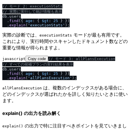
/
/
 モード 2: executionStats
/
/
 実際に実行して統計情報も表示
db.
users
  .
find
({ 
age
: { 
$gt
: 
25
 } })

  .
explain
(
'executionStats'
実際の診断では、
モードが最も有用です。
executionStats
これにより、実行時間やスキャンしたドキュメント数などの
重要な情報が得られますよ。
javascript
Copy code
/
/
 モード 3: allPlansExecution
/
/
 すべての候補プランの実行結果を表示
db.
users
  .
find
({ 
age
: { 
$gt
: 
25
 } })

  .
explain
(
'allPlansExecution'
は、複数のインデックスがある場合に、
allPlansExecution
どのインデックスが選ばれたかを詳しく知りたいときに使い
ます。
explain() の出力を読み解く
の出力で特に注目すべきポイントを見ていきまし
explain()