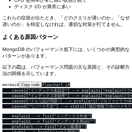
ディスク I/O が異常に多い
これらの症状が出たとき、「どのクエリが遅いのか」「なぜ
遅いのか」を特定しなければ、適切な対策が打てません。
よくある原因パターン
MongoDB のパフォーマンス低下には、いくつかの典型的な
パターンがあります。
以下の図は、パフォーマンス問題の主な原因と、その診断方
法の関係を示しています。
mermaid
Copy code
flowchart LR

    cause1["インデックス未設定"] --> explain1["explain()で<b
    cause2["インデックス非効率"] --> explain2["explain()で<b
    cause3["クエリ設計問題"] --> profiler1["プロファイラで<
    cause4["リソース不足"] --> stats1["統計情報で<br/>メモ
    explain1 --> fix1["インデックス作成"]

    explain2 --> fix2["インデックス再設計"]

    profiler1 --> fix3["クエリ最適化"]
