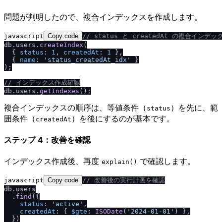
問題が判明したので、複合インデックスを作成します。
javascript
Copy code
/
/
 status と createdAt の複合インデ
db.
users
.
createIndex
(

  { 
status
: 
1
, 
createdAt
: 
1
 },

  { 
name
: 
'status_createdAt_idx'
 }

);

/
/
 インデックス作成確認
db.
users
.
getIndexes
複合インデックスの順序は、等値条件（
）を先に、範
status
囲条件（
）を後にするのが基本です。
createdAt
ステップ 4：改善を確認
インデックス作成後、再度
で確認します。
explain()
javascript
Copy code
/
/
 改善後の実行計画を確認
db.
users
  .
find
({

status
: 
'active'
,

createdAt
: { 
$gte
: 
ISODate
(
'2024-01-01'
) },

  })
