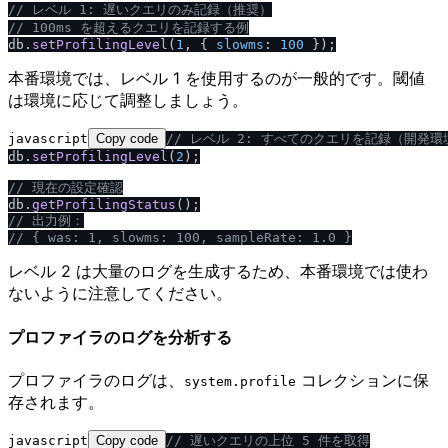
/
/
 レベル 1: 遅いクエリのみ記録（推奨）
/
/
 100ms を超えるクエリを記録する例
db.
setProfilingLevel
(
1
, { 
slowms
: 
100
本番環境では、レベル 1 を使用するのが一般的です。閾値
は環境に応じて調整しましょう。
javascript
Copy code
/
/
 レベル 2: すべてのクエリを記録（開発
db.
setProfilingLevel
(
2
);

/
/
 現在の設定確認
db.
getProfilingStatus
/
/
 出力例：
/
/
 { was: 1, slowms: 100, sampleRate: 1.0 }
レベル 2 は大量のログを生成するため、本番環境では使わ
ないように注意してください。
プロファイラのログを分析する
プロファイラのログは、
コレクションに保
system.profile
存されます。
javascript
Copy code
/
/
 遅いクエリの上位 5 件を取得