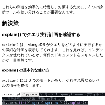
これらの問題を効率的に特定し、対策するために、3 つの診
断ツールを使い分けることが重要なんです。
解決策
explain() でクエリ実行計画を確認する
は、MongoDB がクエリをどのように実行するか
explain()
の詳細な計画を表示してくれます。これを見れば、インデッ
クスが使われているか、何件のドキュメントをスキャンした
かが一目瞭然です。
explain() の基本的な使い方
には 3 つのモードがあり、それぞれ異なるレベ
explain()
ルの情報を提供します。
javascript
Copy code
/
/
 モード 1: queryPlanner（デフォルト）
/
/
 実行計画のみを表示、実際には実行しない
db.
users
.
find
({ 
age
: { 
$gt
: 
25
 } }).
explain
();
