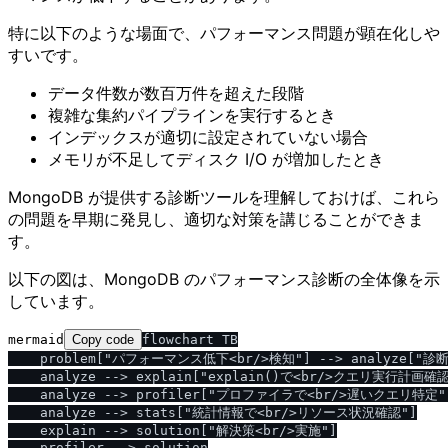
特に以下のような場面で、パフォーマンス問題が顕在化しや
すいです。
データ件数が数百万件を超えた段階
複雑な集約パイプラインを実行するとき
インデックスが適切に設定されていない場合
メモリが不足してディスク I/O が増加したとき
MongoDB が提供する診断ツールを理解しておけば、これら
の問題を早期に発見し、適切な対策を講じることができま
す。
以下の図は、MongoDB のパフォーマンス診断の全体像を示
しています。
mermaid
Copy code
flowchart TB

    problem["パフォーマンス低下<br/>検知"] --> analyze["診
    analyze --> explain["explain()で<br/>クエリ実行計画確認
    analyze --> profiler["プロファイラで<br/>遅いクエリ特定"]
    analyze --> stats["統計情報で<br/>リソース状況確認"]

    explain --> solution["解決策<br/>実施"]

    profiler --> solution
