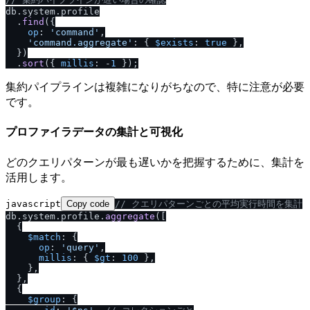
db.
system
.
profile
  .
find
({

op
: 
'command'
,

'command.aggregate'
: { 
$exists
: 
true
 },

  })

  .
sort
({ 
millis
: -
1
集約パイプラインは複雑になりがちなので、特に注意が必要
です。
プロファイラデータの集計と可視化
どのクエリパターンが最も遅いかを把握するために、集計を
活用します。
javascript
Copy code
/
/
 クエリパターンごとの平均実行時間を集計
db.
system
.
profile
.
aggregate
([

  {

$match
: {

op
: 
'query'
,

millis
: { 
$gt
: 
100
 },

    },

  },

  {

$group
: {
