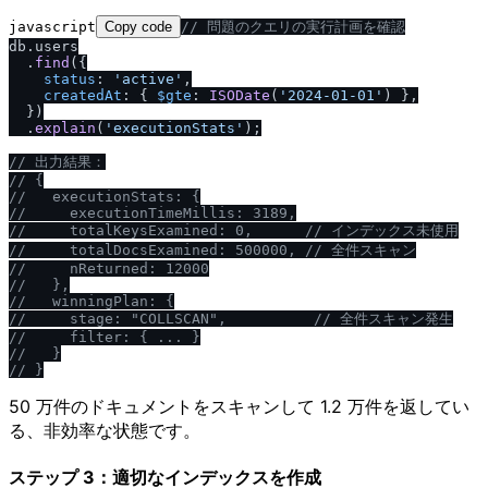
javascript
Copy code
/
/
 問題のクエリの実行計画を確認
db.
users
  .
find
({

status
: 
'active'
,

createdAt
: { 
$gte
: 
ISODate
(
'2024-01-01'
) },

  })

  .
explain
(
'executionStats'
);

/
/
 出力結果：
/
/
 {
/
/
   executionStats: {
/
/
     executionTimeMillis: 3189,
/
/
     totalKeysExamined: 0,      
/
/
 インデックス未使用
/
/
     totalDocsExamined: 500000, 
/
/
 全件スキャン
/
/
     nReturned: 12000
/
/
   },
/
/
   winningPlan: {
/
/
     stage: "COLLSCAN",          
/
/
 全件スキャン発生
/
/
     filter: { ... }
/
/
   }
/
/
 }
50 万件のドキュメントをスキャンして 1.2 万件を返してい
る、非効率な状態です。
ステップ 3：適切なインデックスを作成