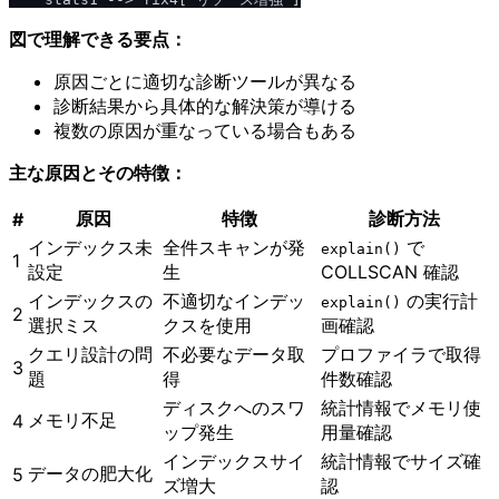
図で理解できる要点：
原因ごとに適切な診断ツールが異なる
診断結果から具体的な解決策が導ける
複数の原因が重なっている場合もある
主な原因とその特徴：
原因
特徴
診断方法
#
インデックス未
全件スキャンが発
で
explain()
1
設定
生
COLLSCAN 確認
インデックスの
不適切なインデッ
の実行計
explain()
2
選択ミス
クスを使用
画確認
クエリ設計の問
不必要なデータ取
プロファイラで取得
3
題
得
件数確認
ディスクへのスワ
統計情報でメモリ使
メモリ不足
4
ップ発生
用量確認
インデックスサイ
統計情報でサイズ確
データの肥大化
5
ズ増大
認