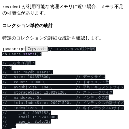
が利用可能な物理メモリに近い場合、メモリ不足
resident
の可能性があります。
コレクション単位の統計
特定のコレクションの詳細な統計を確認します。
javascript
Copy code
/
/
 コレクションの統計情報
db.
users
.
stats
();

/
/
 主な出力項目：
/
/
 {
/
/
   ns: "mydb.users",
/
/
   size: 104857600,           
/
/
 データサイズ
/
/
   count: 100000,             
/
/
 ドキュメント数
/
/
   avgObjSize: 1048,          
/
/
 平均ドキュメントサイズ
/
/
   storageSize: 125829120,    
/
/
 ストレージサイズ
/
/
   nindexes: 5,               
/
/
 インデックス数
/
/
   totalIndexSize: 20971520,  
/
/
 インデックス合計サイズ
/
/
   indexSizes: {              
/
/
 各インデックスのサイズ
/
/
     _id_: 2097152,
/
/
     email_1: 5242880,
/
/
     age_1: 3145728
/
/
   }