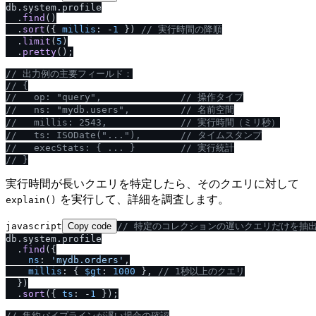
db.
system
.
profile
  .
find
()

  .
sort
({ 
millis
: -
1
 }) 
/
/
 実行時間の降順
  .
limit
(
5
)

  .
pretty
();

/
/
 出力例の主要フィールド：
/
/
 {
/
/
   op: "query",              
/
/
 操作タイプ
/
/
   ns: "mydb.users",         
/
/
 名前空間
/
/
   millis: 2543,             
/
/
 実行時間（ミリ秒）
/
/
   ts: ISODate("..."),       
/
/
 タイムスタンプ
/
/
   execStats: { ... }        
/
/
 実行統計
/
/
 }
実行時間が長いクエリを特定したら、そのクエリに対して
を実行して、詳細を調査します。
explain()
javascript
Copy code
/
/
 特定のコレクションの遅いクエリだけを抽
db.
system
.
profile
  .
find
({

ns
: 
'mydb.orders'
,

millis
: { 
$gt
: 
1000
 }, 
/
/
 1秒以上のクエリ
  })

  .
sort
({ 
ts
: -
1
 });

/
/
 集約パイプラインが遅い場合の確認