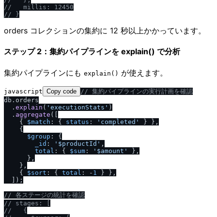
/
/
   millis: 12450
/
/
 }
orders コレクションの集約に 12 秒以上かかっています。
ステップ 2：集約パイプラインを explain() で分析
集約パイプラインにも
が使えます。
explain()
javascript
Copy code
/
/
 集約パイプラインの実行計画を確認
db.
orders
  .
explain
(
'executionStats'
)

  .
aggregate
([

    { 
$match
: { 
status
: 
'completed'
 } },

    {

$group
: {

_id
: 
'$productId'
,

total
: { 
$sum
: 
'$amount'
 },

      },

    },

    { 
$sort
: { 
total
: -
1
 } },

  ]);

/
/
 各ステージの統計を確認
/
/
 stages: [
/
/
   {