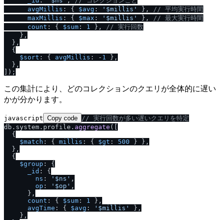
_id
: 
'$ns'
, 
/
/
 コレクションごと
avgMillis
: { 
$avg
: 
'$millis'
 }, 
/
/
 平均実行時間
maxMillis
: { 
$max
: 
'$millis'
 }, 
/
/
 最大実行時間
count
: { 
$sum
: 
1
 }, 
/
/
 実行回数
    },

  },

  {

$sort
: { 
avgMillis
: -
1
 },

  },

この集計により、どのコレクションのクエリが全体的に遅い
かが分かります。
javascript
Copy code
/
/
 実行回数が多い遅いクエリを特定
db.
system
.
profile
.
aggregate
([

  {

$match
: { 
millis
: { 
$gt
: 
500
 } },

  },

  {

$group
: {

_id
: {

ns
: 
'$ns'
,

op
: 
'$op'
,

      },

count
: { 
$sum
: 
1
 },

avgTime
: { 
$avg
: 
'$millis'
 },

    },
