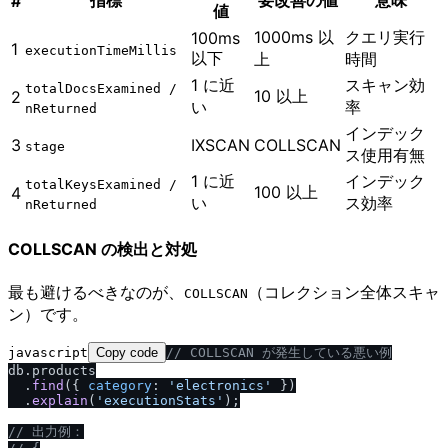
#
値
1000ms 以
クエリ実行
100ms
1
executionTimeMillis
以下
上
時間
1 に近
スキャン効
totalDocsExamined ​/​
10 以上
2
い
率
nReturned
インデック
3
IXSCAN
COLLSCAN
stage
ス使用有無
1 に近
インデック
totalKeysExamined ​/​
100 以上
4
い
ス効率
nReturned
COLLSCAN の検出と対処
最も避けるべきなのが、
（コレクション全体スキャ
COLLSCAN
ン）です。
javascript
Copy code
/
/
 COLLSCAN が発生している悪い例
db.
products
  .
find
({ 
category
: 
'electronics'
 })

  .
explain
(
'executionStats'
);

/
/
 出力例：