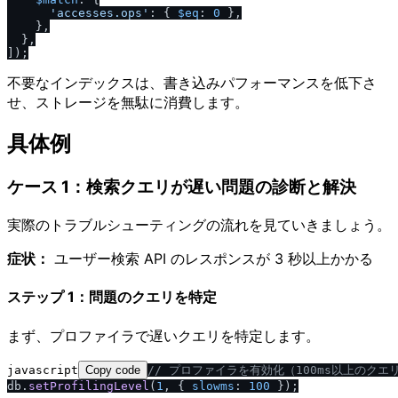
'accesses.ops'
: { 
$eq
: 
0
 },

    },

  },

不要なインデックスは、書き込みパフォーマンスを低下さ
せ、ストレージを無駄に消費します。
具体例
ケース 1：検索クエリが遅い問題の診断と解決
実際のトラブルシューティングの流れを見ていきましょう。
症状：
ユーザー検索 API のレスポンスが 3 秒以上かかる
ステップ 1：問題のクエリを特定
まず、プロファイラで遅いクエリを特定します。
javascript
Copy code
/
/
 プロファイラを有効化（100ms以上のクエ
db.
setProfilingLevel
(
1
, { 
slowms
: 
100
 });
