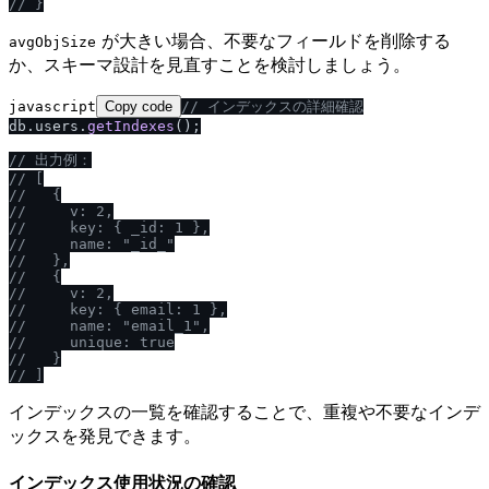
/
/
 }
が大きい場合、不要なフィールドを削除する
avgObjSize
か、スキーマ設計を見直すことを検討しましょう。
javascript
Copy code
/
/
 インデックスの詳細確認
db.
users
.
getIndexes
();

/
/
 出力例：
/
/
 [
/
/
   {
/
/
     v: 2,
/
/
     key: { _id: 1 },
/
/
     name: "_id_"
/
/
   },
/
/
   {
/
/
     v: 2,
/
/
     key: { email: 1 },
/
/
     name: "email_1",
/
/
     unique: true
/
/
   }
/
/
 ]
インデックスの一覧を確認することで、重複や不要なインデ
ックスを発見できます。
インデックス使用状況の確認