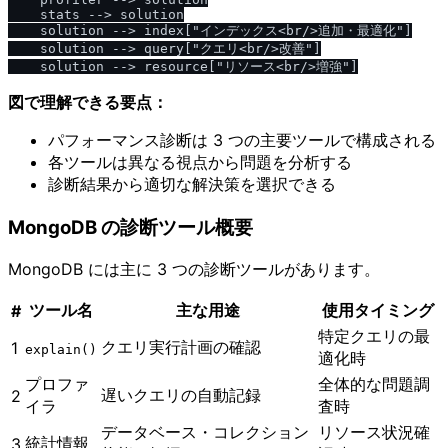
    stats --> solution

    solution --> index["インデックス<br/>追加・最適化"]

    solution --> query["クエリ<br/>改善"]

図で理解できる要点：
パフォーマンス診断は 3 つの主要ツールで構成される
各ツールは異なる視点から問題を分析する
診断結果から適切な解決策を選択できる
MongoDB の診断ツール概要
MongoDB には主に 3 つの診断ツールがあります。
ツール名
主な用途
使用タイミング
#
特定クエリの最
クエリ実行計画の確認
1
explain()
適化時
プロファ
全体的な問題調
遅いクエリの自動記録
2
イラ
査時
データベース・コレクション
リソース状況確
統計情報
3