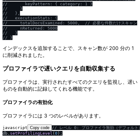
/
/
       keyPattern: { category: 1 }
/
/
     }
/
/
   },
/
/
   executionStats: {
/
/
     totalDocsExamined: 5000,  
/
/
 必要な件数だけスキャン
/
/
     nReturned: 5000
/
/
   }
/
/
 }
インデックスを追加することで、スキャン数が 200 分の 1
に削減されました。
プロファイラで遅いクエリを自動収集する
プロファイラは、実行されたすべてのクエリを監視し、遅い
ものを自動的に記録してくれる機能です。
プロファイラの有効化
プロファイラには 3 つのレベルがあります。
javascript
Copy code
/
/
 レベル 0: プロファイラ無効（デフォルト
db.
setProfilingLevel
(
0
);
