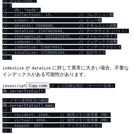
/
/
 主な出力項目：
/
/
 {
/
/
   db: "mydb",
/
/
   collections: 15,           
/
/
 コレクション数
/
/
   views: 2,                  
/
/
 ビュー数
/
/
   objects: 5000000,          
/
/
 ドキュメント総数
/
/
   dataSize: 2147483648,      
/
/
 データサイズ（バイト）
/
/
   storageSize: 3221225472,   
/
/
 ストレージサイズ
/
/
   indexes: 25,               
/
/
 インデックス総数
/
/
   indexSize: 536870912,      
/
/
 インデックスサイズ
/
/
   totalSize: 3758096384      
/
/
 合計サイズ
/
/
 }
が
に対して異常に大きい場合、不要な
indexSize
dataSize
インデックスがある可能性があります。
javascript
Copy code
/
/
 より詳細な統計（サーバー全体）
db.
serverStatus
();

/
/
 メモリ使用状況の確認
db.
serverStatus
().
mem
/
/
 {
/
/
   resident: 2048,    
/
/
 物理メモリ使用量（MB）
/
/
   virtual: 4096,     
/
/
 仮想メモリ使用量（MB）
/
/
   mapped: 3072       
/
/
 マップされたメモリ
/
/
 }