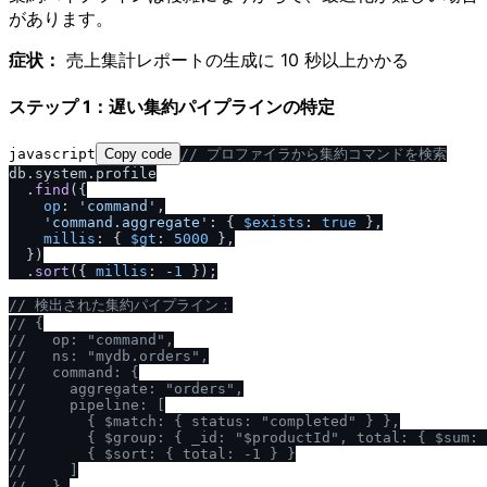
があります。
症状：
売上集計レポートの生成に 10 秒以上かかる
ステップ 1：遅い集約パイプラインの特定
javascript
Copy code
/
/
 プロファイラから集約コマンドを検索
db.
system
.
profile
  .
find
({

op
: 
'command'
,

'command.aggregate'
: { 
$exists
: 
true
 },

millis
: { 
$gt
: 
5000
 },

  })

  .
sort
({ 
millis
: -
1
 });

/
/
 検出された集約パイプライン：
/
/
 {
/
/
   op: "command",
/
/
   ns: "mydb.orders",
/
/
   command: {
/
/
     aggregate: "orders",
/
/
     pipeline: [
/
/
       { $match: { status: "completed" } },
/
/
       { $group: { _id: "$productId", total: { $sum: 
/
/
       { $sort: { total: -1 } }
/
/
     ]
/
/
   },