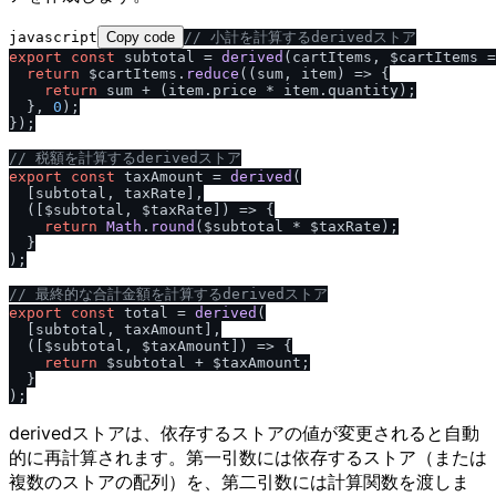
javascript
Copy code
/
/
 小計を計算するderivedストア
export
const
 subtotal = 
derived
(cartItems, $cartItems =
return
 $cartItems.
reduce
(
(
sum, item
) =>
 {

return
 sum + (item.
price
 * item.
quantity
);

  }, 
0
);

});

/
/
 税額を計算するderivedストア
export
const
 taxAmount = 
derived
(

  [subtotal, taxRate],

(
[$subtotal, $taxRate]
) =>
 {

return
Math
.
round
($subtotal * $taxRate);

  }

);

/
/
 最終的な合計金額を計算するderivedストア
export
const
 total = 
derived
(

  [subtotal, taxAmount],

(
[$subtotal, $taxAmount]
) =>
 {

return
 $subtotal + $taxAmount;

  }

derivedストアは、依存するストアの値が変更されると自動
的に再計算されます。第一引数には依存するストア（または
複数のストアの配列）を、第二引数には計算関数を渡しま