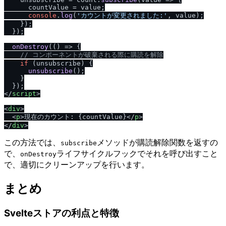
      countValue = value;

console
.
log
(
'カウントが変更されました:'
, value);

    });

  });

onDestroy
(
() =>
 {

// コンポーネントが破棄される際に購読を解除
if
 (unsubscribe) {

unsubscribe
();

    }

</
script
>
<
div
>
<
p
>
現在のカウント: {countValue}
</
p
>
</
div
>
この方法では、
メソッドが購読解除関数を返すの
subscribe
で、
ライフサイクルフックでそれを呼び出すこと
onDestroy
で、適切にクリーンアップを行います。
まとめ
Svelteストアの利点と特徴