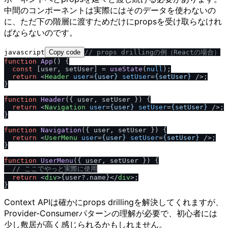
中間のコンポーネントは実際にはそのデータを使わないの
に、ただ下の階層に渡すためだけにpropsを受け取らなけれ
ばならないのです。
javascript
Copy code
/
/
 props drillingの例（Reactの場合）
function
App
(
) {

const
 [user, setUser] = 
useState
(
null
);

return
<
Header
user
=
{user}
setUser
=
{setUser}
 />
;

}

function
Header
(
{ user, setUser }
) {

return
<
Navigation
user
=
{user}
setUser
=
{setUser}
 />
;

}

function
Navigation
(
{ user, setUser }
) {

return
<
UserMenu
user
=
{user}
setUser
=
{setUser}
 />
;

}

function
UserMenu
(
{ user, setUser }
) {

/
/
 ここでやっと実際に使用
return
<
div
>
{user?.name}
</
div
>
;

Context APIは確かにprops drillingを解決してくれますが、
Provider-Consumerパターンの理解が必要で、初心者には
少し敷居が高く感じられるかもしれません。