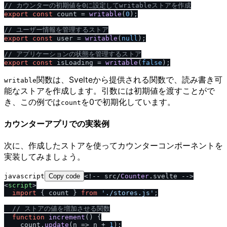
/
/
 カウンターの初期値を0に設定してwritableストアを作成
export
const
 count = 
writable
(
0
);

/
/
 ユーザー情報を管理するストア
export
const
 user = 
writable
(
null
);

/
/
 アプリケーションの状態を管理するストア
export
const
 isLoading = 
writable
(
false
関数は、Svelteから提供される関数で、読み書き可
writable
能なストアを作成します。引数には初期値を渡すことがで
き、この例では
を0で初期化しています。
count
カウンターアプリでの実装例
次に、作成したストアを使ってカウンターコンポーネントを
実装してみましょう。
javascript
Copy code
<!-- src/
Counter
.
svelte
<
script
>
import
 { count } 
from
'./stores.js'
;

// ストアの値を増加させる関数
function
increment
(
) {

    count.
update
(
n
 =>
 n + 
1
);
