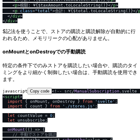
<
p
>
税額: ¥{$taxAmount.toLocaleString()}
</
p
>
<
p
class
=
"total"
>
合計: ¥{$total.toLocaleString()}
</
</
div
>
</
div
>
$記法を使うことで、ストアの購読と購読解除が自動的に行
われるため、メモリリークの心配がありません。
onMountとonDestroyでの手動購読
特定の条件下でのみストアを購読したい場合や、購読のタイ
ミングをより細かく制御したい場合は、手動購読を使用でき
ます。
javascript
Copy code
<!-- src/
ManualSubscription
.
svelte
<
script
>
import
 { onMount, onDestroy } 
from
'svelte'
;

import
 { count } 
from
'./stores.js'
;

let
 countValue = 
0
;

let
 unsubscribe;

onMount
(
() =>
 {

// 手動でストアを購読
    unsubscribe = count.
subscribe
(
value
 =>
 {
