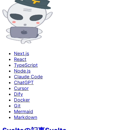
Next.js
React
TypeScript
Node.js
Claude Code
ChatGPT
Cursor
Dify
Docker
Git
Mermaid
Markdown