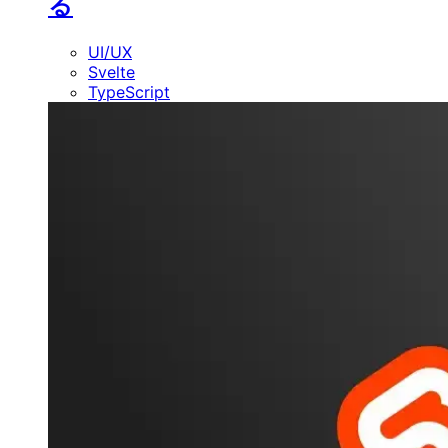
る
UI/UX
Svelte
TypeScript