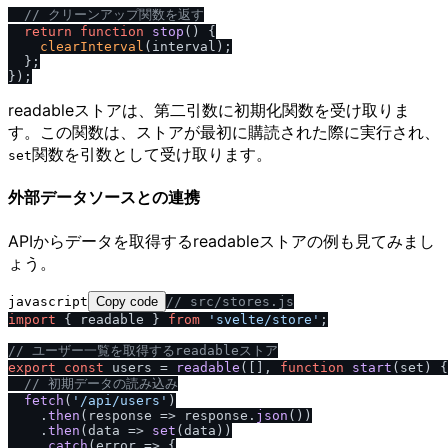
/
/
 クリーンアップ関数を返す
return
function
stop
(
) {

clearInterval
(interval);

  };

readableストアは、第二引数に初期化関数を受け取りま
す。この関数は、ストアが最初に購読された際に実行され、
関数を引数として受け取ります。
set
外部データソースとの連携
APIからデータを取得するreadableストアの例も見てみまし
ょう。
javascript
Copy code
/
/
 src
/
stores.js
import
 { readable } 
from
'svelte
/
store'
;

/
/
 ユーザー一覧を取得するreadableストア
export
const
 users = 
readable
([], 
function
start
(
set
) {

/
/
 初期データの読み込み
fetch
(
'
/
api
/
users'
)

    .
then
(
response
 =>
 response.
json
())

    .
then
(
data
 =>
set
(data))

    .
catch
(
error
 =>
 {
