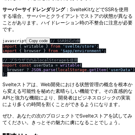
サーバーサイドレンダリング
：SvelteKitなどでSSRを使用
する場合、サーバーとクライアントでストアの状態が異なる
ことがあります。ハイドレーション時の不整合に注意が必要
です。
javascript
Copy code
/
/
 SSR対応の例
import
 { writable } 
from
'svelte
/
store'
import
 { browser } 
from
'$app
/
environment'
;

/
/
 ブラウザでのみlocalStorageを使用
export
const
 userData = 
writable
(

  browser ? 
JSON
.
parse
(
localStorage
.
getItem
(
'userData'
)
Svelteストアは、Web開発における状態管理の概念を根本か
ら変える可能性を秘めた素晴らしい機能です。その直感的な
APIと強力な機能により、開発者はビジネスロジックの実装
により多くの時間を割くことができるようになります。
ぜひ、あなたの次のプロジェクトでSvelteストアを試してみ
てください。きっとその魅力に虜になることでしょう。