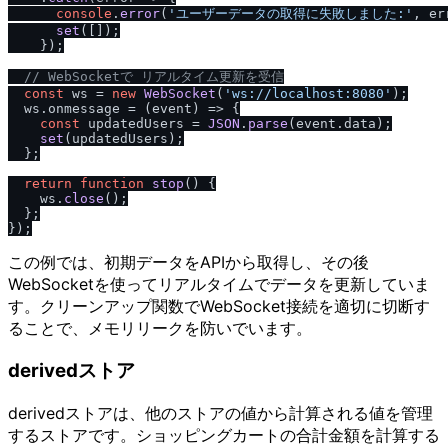
console
.
error
(
'ユーザーデータの取得に失敗しました:'
, er
set
([]);

    });

/
/
 WebSocketで リアルタイム更新を受信
const
 ws = 
new
WebSocket
(
'ws:
/
/
localhost:8080'
);

  ws.
onmessage
 = 
(
event
) =>
 {

const
 updatedUsers = 
JSON
.
parse
(event.
data
);

set
(updatedUsers);

  };

return
function
stop
(
) {

    ws.
close
();

  };

この例では、初期データをAPIから取得し、その後
WebSocketを使ってリアルタイムでデータを更新していま
す。クリーンアップ関数でWebSocket接続を適切に切断す
ることで、メモリリークを防いでいます。
derivedストア
derivedストアは、他のストアの値から計算される値を管理
するストアです。ショッピングカートの合計金額を計算する