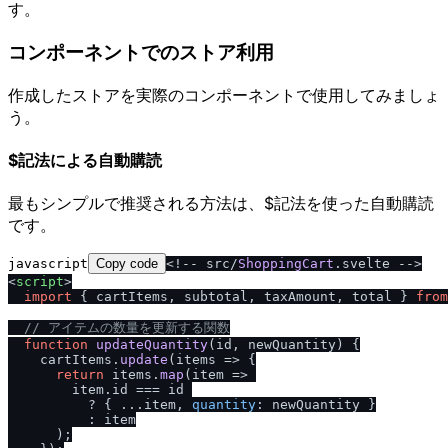
す。
コンポーネントでのストア利用
作成したストアを実際のコンポーネントで使用してみましょ
う。
$記法による自動購読
最もシンプルで推奨される方法は、$記法を使った自動購読
です。
javascript
Copy code
<!-- src/
ShoppingCart
.
svelte
<
script
>
import
 { cartItems, subtotal, taxAmount, total } 
from
// アイテムの数量を更新する関数
function
updateQuantity
(
id, newQuantity
) {

    cartItems.
update
(
items
 =>
 {

return
 items.
map
(
item
 =>
        item.
id
 === id 

          ? { ...item, 
quantity
: newQuantity }

          : item

      );
