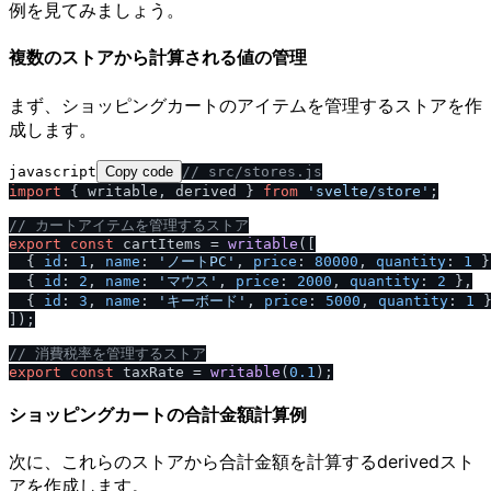
例を見てみましょう。
複数のストアから計算される値の管理
まず、ショッピングカートのアイテムを管理するストアを作
成します。
javascript
Copy code
/
/
 src
/
stores.js
import
 { writable, derived } 
from
'svelte
/
store'
;

/
/
 カートアイテムを管理するストア
export
const
 cartItems = 
writable
([

  { 
id
: 
1
, 
name
: 
'ノートPC'
, 
price
: 
80000
, 
quantity
: 
1
 }
  { 
id
: 
2
, 
name
: 
'マウス'
, 
price
: 
2000
, 
quantity
: 
2
 },

  { 
id
: 
3
, 
name
: 
'キーボード'
, 
price
: 
5000
, 
quantity
: 
1
 }
]);

/
/
 消費税率を管理するストア
export
const
 taxRate = 
writable
(
0.1
ショッピングカートの合計金額計算例
次に、これらのストアから合計金額を計算するderivedスト
アを作成します。