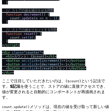
  }

// ストアの値を減少させる関数
function
decrement
(
) {

    count.
update
(
n
 =>
 n - 
1
);

  }

// ストアの値をリセットする関数
function
reset
(
) {

    count.
set
(
0
);

</
script
>
<
div
class
=
"counter"
>
<
h1
>
カウント: {$count}
</
h1
>
<
button
on:click
=
{increment}
>
+1
</
button
>
<
button
on:click
=
{decrement}
>
-1
</
button
>
<
button
on:click
=
{reset}
>
リセット
</
button
>
</
div
>
ここで注目していただきたいのは、
という記法で
{$count}
す。
$記法
を使うことで、ストアの値に直接アクセスでき、
値が変更されると自動的にコンポーネントが再描画されま
す。
メソッドは、現在の値を受け取って新しい値
count.update()