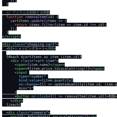
    });

  }

// アイテムを削除する関数
function
removeItem
(
id
) {

    cartItems.
update
(
items
 =>
 {

return
 items.
filter
(
item
 =>
 item.
id
 !== id);

    });

</
script
>
<
div
class
=
"shopping-cart"
>
<
h2
>
ショッピングカート
</
h2
>
  {#each $cartItems as item (item.id)}

<
div
class
=
"cart-item"
>
<
span
>
{item.name}
</
span
>
<
span
>
¥{item.price.toLocaleString()}
</
span
>
<
input
type
=
"number"
bind:value
=
{item.quantity}
on:change
=
{()
 =>
 updateQuantity(item.id, item.q
        min="1"

      >

<
button
on:click
=
{()
 =>
 removeItem(item.id)}>削除
</
div
>
  {
/
each}

<
div
class
=
"summary"
>
<
p
>
小計: ¥{$subtotal.toLocaleString()}
</
p
>