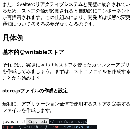
また、Svelteの
リアクティブシステム
と完璧に統合されてい
るため、ストアの値が変更されると自動的にコンポーネント
が再描画されます。この仕組みにより、開発者は状態の変更
通知について考える必要がなくなるのです。
具体例
基本的なwritableストア
それでは、実際にwritableストアを使ったカウンターアプリ
を作成してみましょう。まずは、ストアファイルを作成する
ことから始めます。
store.jsファイルの作成と設定
最初に、アプリケーション全体で使用するストアを定義する
ファイルを作成します。
javascript
Copy code
/
/
 src
/
stores.js
import
 { writable } 
from
'svelte
/
store'
;
