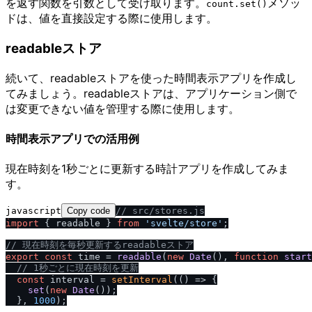
を返す関数を引数として受け取ります。
メソッ
count.set()
ドは、値を直接設定する際に使用します。
readableストア
続いて、readableストアを使った時間表示アプリを作成し
てみましょう。readableストアは、アプリケーション側で
は変更できない値を管理する際に使用します。
時間表示アプリでの活用例
現在時刻を1秒ごとに更新する時計アプリを作成してみま
す。
javascript
Copy code
/
/
 src
/
stores.js
import
 { readable } 
from
'svelte
/
store'
;

/
/
 現在時刻を毎秒更新するreadableストア
export
const
 time = 
readable
(
new
Date
(), 
function
start
/
/
 1秒ごとに現在時刻を更新
const
 interval = 
setInterval
(
() =>
 {

set
(
new
Date
());

  }, 
1000
);
