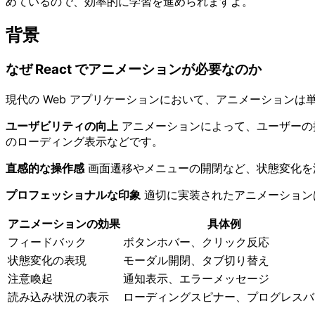
めているので、効率的に学習を進められますよ。
背景
なぜ React でアニメーションが必要なのか
現代の Web アプリケーションにおいて、アニメーション
ユーザビリティの向上
アニメーションによって、ユーザーの
のローディング表示などです。
直感的な操作感
画面遷移やメニューの開閉など、状態変化を
プロフェッショナルな印象
適切に実装されたアニメーション
アニメーションの効果
具体例
フィードバック
ボタンホバー、クリック反応
状態変化の表現
モーダル開閉、タブ切り替え
注意喚起
通知表示、エラーメッセージ
読み込み状況の表示
ローディングスピナー、プログレスバ