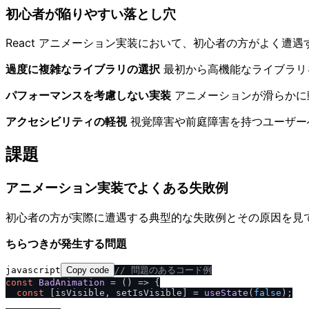
初心者が陥りやすい落とし穴
React アニメーション実装において、初心者の方がよく遭
過度に複雑なライブラリの選択
最初から高機能なライブラリ
パフォーマンスを考慮しない実装
アニメーションが滑らかに
アクセシビリティの軽視
視覚障害や前庭障害を持つユーザー
課題
アニメーション実装でよくある失敗例
初心者の方が実際に遭遇する典型的な失敗例とその原因を見
ちらつきが発生する問題
javascript
Copy code
/
/
 問題のあるコード例
const
BadAnimation
 = (
) => {

const
 [isVisible, setIsVisible] = 
useState
(
false
);
