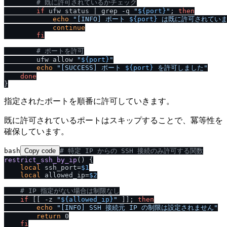
# 既に許可されているかチェック
if
 ufw status | grep -q 
"
${port}
"
; 
then
echo
"[INFO] ポート 
${port}
 は既に許可されていま
continue
fi
# ポートを許可
        ufw allow 
"
${port}
"
echo
"[SUCCESS] ポート 
${port}
 を許可しました"
done
指定されたポートを順番に許可していきます。
既に許可されているポートはスキップすることで、冪等性を
確保しています。
bash
Copy code
# 特定 IP からの SSH 接続のみ許可する関数
restrict_ssh_by_ip
() {

local
 ssh_port=
$1
local
 allowed_ip=
$2
# IP 指定がない場合は制限なし
if
 [[ -z 
"
${allowed_ip}
"
 ]]; 
then
echo
"[INFO] SSH 接続元 IP の制限は設定されません"
return
 0

fi