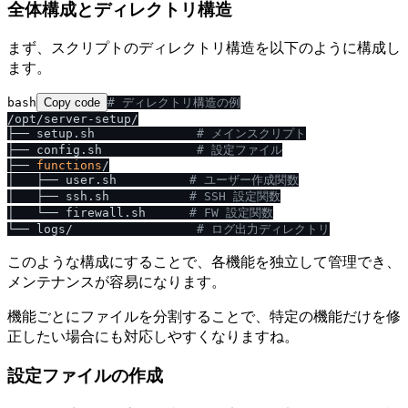
全体構成とディレクトリ構造
まず、スクリプトのディレクトリ構造を以下のように構成し
ます。
bash
Copy code
# ディレクトリ構造の例
/opt/server-setup/

├── setup.sh              
# メインスクリプト
├── config.sh             
# 設定ファイル
├── 
functions
/

│   ├── user.sh          
# ユーザー作成関数
│   ├── ssh.sh           
# SSH 設定関数
│   └── firewall.sh      
# FW 設定関数
└── logs/                 
# ログ出力ディレクトリ
このような構成にすることで、各機能を独立して管理でき、
メンテナンスが容易になります。
機能ごとにファイルを分割することで、特定の機能だけを修
正したい場合にも対応しやすくなりますね。
設定ファイルの作成