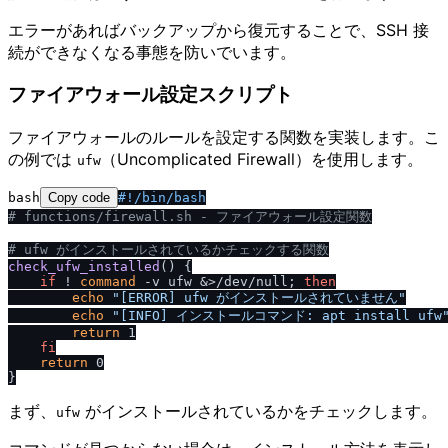
エラーがあればバックアップから復元することで、SSH 接
続ができなくなる事態を防いでいます。
ファイアウォール設定スクリプト
ファイアウォールのルールを設定する関数を実装します。こ
の例では
（Uncomplicated Firewall）を使用します。
ufw
bash
Copy code
#!
/
bin
/
bash
# functions
/
firewall.sh - ファイアウォール設定関数
# ufw がインストールされているかチェックする関数
check_ufw_installed
() {

if
 ! 
command
 -v ufw &>/dev/null; 
then
echo
"[ERROR] ufw がインストールされていません"
echo
"[INFO] インストールコマンド: apt install ufw
return
 1

fi
return
 0

まず、
がインストールされているかをチェックします。
ufw