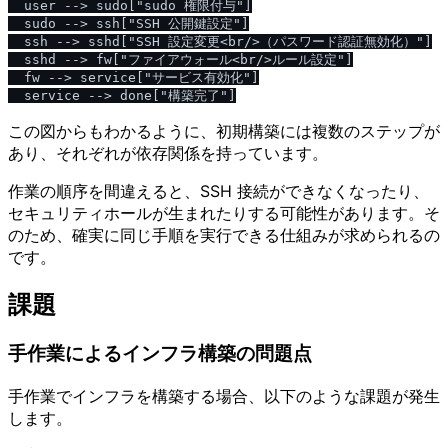
  user --> sudo["sudo 権限付与"]

  sudo --> ssh["SSH 公開鍵設定"]

  ssh --> sshd["SSH 設定変更<br/>（パスワード認証無効化）"]

  sshd --> fw["ファイアウォール<br/>ルール設定"]

  fw --> service["サービス有効化"]

この図からもわかるように、初期構築には複数のステップが
あり、それぞれが依存関係を持っています。
作業の順序を間違えると、SSH 接続ができなくなったり、
セキュリティホールが生まれたりする可能性があります。そ
のため、確実に同じ手順を実行できる仕組みが求められるの
です。
課題
手作業によるインフラ構築の問題点
手作業でインフラを構築する場合、以下のような課題が発生
します。