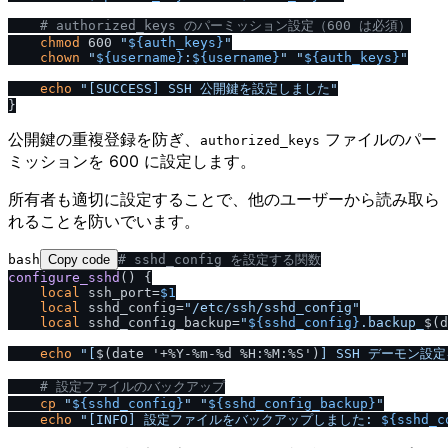
# authorized_keys のパーミッション設定（600 は必須）
chmod
 600 
"
${auth_keys}
"
chown
"
${username}
:
${username}
"
"
${auth_keys}
"
echo
"[SUCCESS] SSH 公開鍵を設定しました"
公開鍵の重複登録を防ぎ、
ファイルのパー
authorized_keys
ミッションを 600 に設定します。
所有者も適切に設定することで、他のユーザーから読み取ら
れることを防いでいます。
bash
Copy code
# sshd_config を設定する関数
configure_sshd
() {

local
 ssh_port=
$1
local
 sshd_config=
"
/
etc
/
ssh
/
sshd_config"
local
 sshd_config_backup=
"
${sshd_config}
.backup_
$(d
echo
"[
$(date '+%Y-%m-%d %H:%M:%S')
] SSH デーモン設
# 設定ファイルのバックアップ
cp
"
${sshd_config}
"
"
${sshd_config_backup}
"
echo
"[INFO] 設定ファイルをバックアップしました: 
${sshd_c