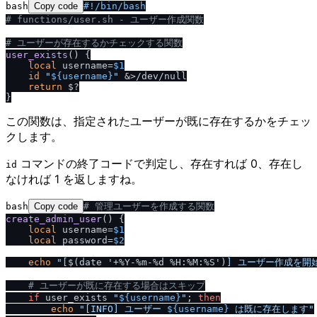
bash
Copy code
#!
/
bin
/
bash
# functions
/
user.sh - ユーザー作成関数
# ユーザーが存在するかチェックする関数
user_exists
() {

local
 username=
$1
id
"
${username}
"
 &>/dev/null

return
 $?

この関数は、指定されたユーザーが既に存在するかをチェッ
クします。
コマンドの終了コードで判定し、存在すれば 0、存在し
id
なければ 1 を返しますね。
bash
Copy code
# 管理ユーザーを作成する関数
create_admin_user
() {

local
 username=
$1
local
 password=
$2
echo
"[
$(date '+%Y-%m-%d %H:%M:%S')
] ユーザー作成を開始
# ユーザーが既に存在する場合はスキップ
if
 user_exists 
"
${username}
"
; 
then
echo
"[INFO] ユーザー 
${username}
 は既に存在します"