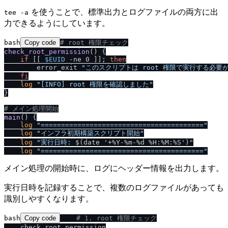
を使うことで、標準出力とログファイルの両方に出
tee -a
力できるようにしています。
bash
Copy code
# root 権限チェック
check_root_permission
() {

if
 [[ 
$EUID
 -ne 0 ]]; 
then
        error_exit 
"このスクリプトは root 権限で実行する必要
fi
log
"[INFO] root 権限を確認しました"
}

# メイン処理開始
main
() {

log
"========================================"
log
"インフラ初期構築スクリプト開始"
log
"実行日時: 
$(date '+%Y-%m-%d %H:%M:%S')
"
log
"========================================"
メイン処理の開始時に、ログにヘッダー情報を出力します。
実行日時を記録することで、複数のログファイルがあっても
識別しやすくなります。
bash
Copy code
# 1. root 権限チェック
    check_root_permission
