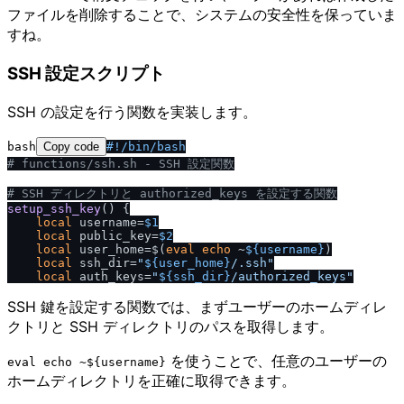
ファイルを削除することで、システムの安全性を保っていま
すね。
SSH 設定スクリプト
SSH の設定を行う関数を実装します。
bash
Copy code
#!
/
bin
/
bash
# functions
/
ssh.sh - SSH 設定関数
# SSH ディレクトリと authorized_keys を設定する関数
setup_ssh_key
() {

local
 username=
$1
local
 public_key=
$2
local
 user_home=$(
eval
echo
 ~
${username}
)

local
 ssh_dir=
"
${user_home}
/
.ssh"
local
 auth_keys=
"
${ssh_dir}
/
authorized_keys"
SSH 鍵を設定する関数では、まずユーザーのホームディレ
クトリと SSH ディレクトリのパスを取得します。
を使うことで、任意のユーザーの
eval echo ~${username}
ホームディレクトリを正確に取得できます。