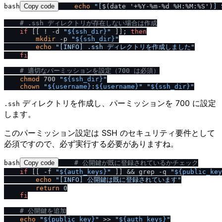
bash
Copy code
echo
"[
$(date '+%Y-%m-%d %H:%M:%S')
]
# .ssh ディレクトリが存在しない場合は作成
if
 [[ ! -d 
"
${ssh_dir}
"
 ]]; 
then
mkdir
 -p 
"
${ssh_dir}
"
echo
"[INFO] .ssh ディレクトリを作成しました"
fi
# 適切なパーミッションを設定（700 は必須）
chmod
 700 
"
${ssh_dir}
"
chown
"
${username}
:
${username}
"
"
${ssh_dir}
"
ディレクトリを作成し、パーミッションを 700 に設定
.ssh
します。
このパーミッション設定は SSH のセキュリティ要件として
必須ですので、必ず実行する必要がありますね。
bash
Copy code
# 公開鍵が既に登録されているかチェック
if
 [[ -f 
"
${auth_keys}
"
 ]] && grep -q 
"
${public_key
echo
"[INFO] 公開鍵は既に登録されています"
return
 0

fi
# 公開鍵を追加
echo
"
${public_key}
"
 >> 
"
${auth_keys}
"