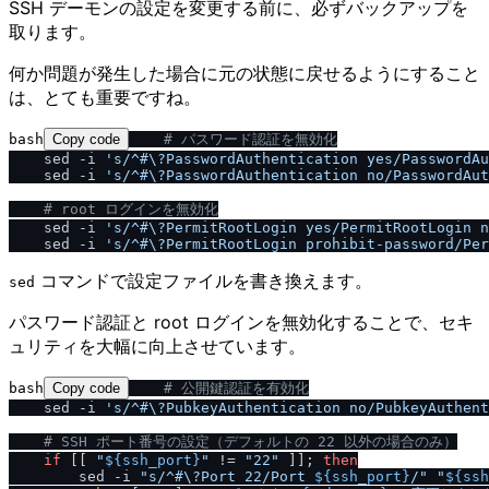
SSH デーモンの設定を変更する前に、必ずバックアップを
取ります。
何か問題が発生した場合に元の状態に戻せるようにすること
は、とても重要ですね。
bash
Copy code
# パスワード認証を無効化
    sed -i 
's
/
^#\?PasswordAuthentication yes
/
PasswordAu
    sed -i 
's
/
^#\?PasswordAuthentication no
/
PasswordAut
# root ログインを無効化
    sed -i 
's
/
^#\?PermitRootLogin yes
/
PermitRootLogin n
    sed -i 
's
/
^#\?PermitRootLogin prohibit-password
/
Per
コマンドで設定ファイルを書き換えます。
sed
パスワード認証と root ログインを無効化することで、セキ
ュリティを大幅に向上させています。
bash
Copy code
# 公開鍵認証を有効化
    sed -i 
's
/
^#\?PubkeyAuthentication no
/
PubkeyAuthent
# SSH ポート番号の設定（デフォルトの 22 以外の場合のみ）
if
 [[ 
"
${ssh_port}
"
 != 
"22"
 ]]; 
then
        sed -i 
"s
/
^#\?Port 22
/
Port 
${ssh_port}
/
"
"
${ssh