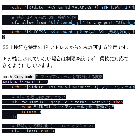
echo
"[
$(date '+%Y-%m-%d %H:%M:%S')
] SSH 接続元 IP
# 特定 IP からの SSH 接続を許可
    ufw allow from 
"
${allowed_ip}
"
 to any port 
"
${ssh_p
echo
"[SUCCESS] 
${allowed_ip}
 からの SSH 接続を許可し
SSH 接続を特定の IP アドレスからのみ許可する設定です。
IP が指定されていない場合は制限を設けず、柔軟に対応で
きるようにしています。
bash
Copy code
# ファイアウォールを有効化する関数
enable_firewall
() {

echo
"[
$(date '+%Y-%m-%d %H:%M:%S')
] ファイアウォール
# ufw が既に有効かチェック
if
 ufw status | grep -q 
"Status: active"
; 
then
echo
"[INFO] ファイアウォールは既に有効です"
return
 0

fi
# 確認なしで有効化（--force オプション）
    ufw --force 
enable