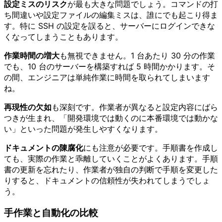
設定ミスのリスク
が最も大きな問題でしょう。コマンドの打
ち間違いや設定ファイルの編集ミスは、誰にでも起こり得ま
す。特に SSH の設定を誤ると、サーバーにログインできな
くなってしまうこともあります。
作業時間の増大
も無視できません。1 台あたり 30 分の作業
でも、10 台のサーバーを構築すれば 5 時間かかります。そ
の間、エンジニアは単純作業に時間を取られてしまいます
ね。
再現性の欠如
も深刻です。作業者が異なると設定内容にばら
つきが生まれ、「開発環境では動くのに本番環境では動かな
い」といった問題が発生しやすくなります。
ドキュメントの陳腐化
にも注意が必要です。手順書を作成し
ても、実際の作業と乖離していくことがよくあります。手順
書の更新を忘れたり、作業者が独自の判断で手順を変更した
りすると、ドキュメントの信頼性が失われてしまうでしょ
う。
手作業と自動化の比較