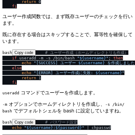
return
 0

fi
ユーザー作成関数では、まず既存ユーザーのチェックを行い
ます。
既に存在する場合はスキップすることで、冪等性を確保して
います。
bash
Copy code
# ユーザー作成（ホームディレクトリも作成）
if
 useradd -m -s /bin/bash 
"
${username}
"
; 
then
echo
"[SUCCESS] ユーザー 
${username}
 を作成しました
else
echo
"[ERROR] ユーザー作成に失敗: 
${username}
"
return
 1

fi
コマンドでユーザーを作成します。
useradd
オプションでホームディレクトリを作成し、
-m
-s ​/​bin​/​
でデフォルトシェルを bash に設定していますね。
bash
bash
Copy code
# パスワード設定
echo
"
${username}
:
${password}
"
 | chpasswd
