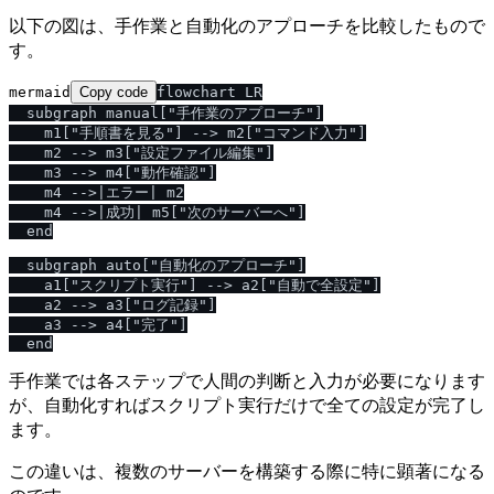
以下の図は、手作業と自動化のアプローチを比較したもので
す。
mermaid
Copy code
flowchart LR

  subgraph manual["手作業のアプローチ"]

    m1["手順書を見る"] --> m2["コマンド入力"]

    m2 --> m3["設定ファイル編集"]

    m3 --> m4["動作確認"]

    m4 -->|エラー| m2

    m4 -->|成功| m5["次のサーバーへ"]

  end

  subgraph auto["自動化のアプローチ"]

    a1["スクリプト実行"] --> a2["自動で全設定"]

    a2 --> a3["ログ記録"]

    a3 --> a4["完了"]

手作業では各ステップで人間の判断と入力が必要になります
が、自動化すればスクリプト実行だけで全ての設定が完了し
ます。
この違いは、複数のサーバーを構築する際に特に顕著になる