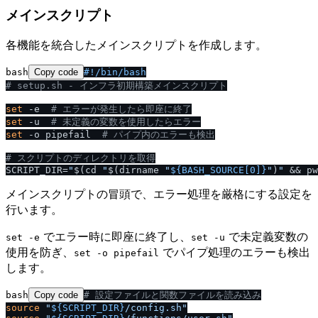
メインスクリプト
各機能を統合したメインスクリプトを作成します。
bash
Copy code
#!
/
bin
/
bash
# setup.sh - インフラ初期構築メインスクリプト
set
 -e  
# エラーが発生したら即座に終了
set
 -u  
# 未定義の変数を使用したらエラー
set
 -o pipefail  
# パイプ内のエラーも検出
# スクリプトのディレクトリを取得
SCRIPT_DIR=
"
$(cd 
"
$(dirname 
"
${BASH_SOURCE[0]}
"
)
"
 && pw
メインスクリプトの冒頭で、エラー処理を厳格にする設定を
行います。
でエラー時に即座に終了し、
で未定義変数の
set -e
set -u
使用を防ぎ、
でパイプ処理のエラーも検出
set -o pipefail
します。
bash
Copy code
# 設定ファイルと関数ファイルを読み込み
source
"
${SCRIPT_DIR}
/
config.sh"