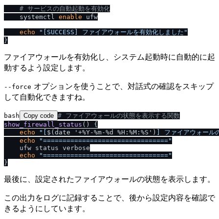
# サービスの自動起動を有効化
    systemctl 
enable
 ufw

echo
"[SUCCESS] ファイアウォールを有効化しました"
ファイアウォールを有効化し、システム起動時に自動的に起
動するよう設定します。
オプションを使うことで、対話式の確認をスキップ
--force
して自動化できますね。
bash
Copy code
# ファイアウォールの状態を表示する関数
show_firewall_status
() {

echo
"[
$(date '+%Y-%m-%d %H:%M:%S')
] ファイアウォール
echo
"================================"
    ufw status verbose

echo
"================================"
最後に、設定されたファイアウォールの状態を表示します。
この出力をログに記録することで、後から設定内容を確認で
きるようにしています。