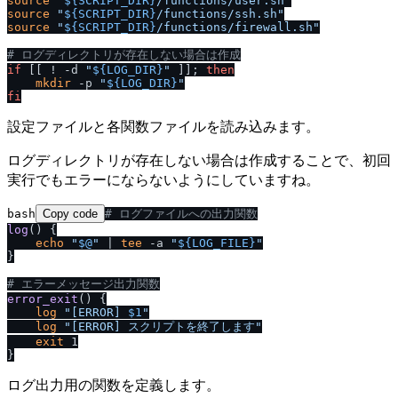
source
"
${SCRIPT_DIR}
/
functions
/
user.sh"
source
"
${SCRIPT_DIR}
/
functions
/
ssh.sh"
source
"
${SCRIPT_DIR}
/
functions
/
firewall.sh"
# ログディレクトリが存在しない場合は作成
if
 [[ ! -d 
"
${LOG_DIR}
"
 ]]; 
then
mkdir
 -p 
"
${LOG_DIR}
"
fi
設定ファイルと各関数ファイルを読み込みます。
ログディレクトリが存在しない場合は作成することで、初回
実行でもエラーにならないようにしていますね。
bash
Copy code
# ログファイルへの出力関数
log
() {

echo
"
$@
"
 | 
tee
 -a 
"
${LOG_FILE}
"
}

# エラーメッセージ出力関数
error_exit
() {

log
"[ERROR] 
$1
"
log
"[ERROR] スクリプトを終了します"
exit
 1

ログ出力用の関数を定義します。