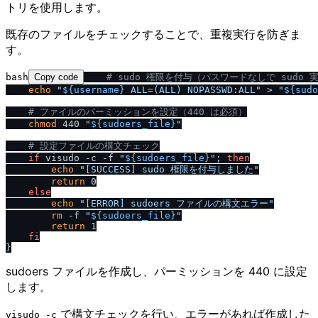
トリを使用します。
既存のファイルをチェックすることで、重複実行を防ぎま
す。
bash
Copy code
# sudo 権限を付与（パスワードなしで sudo 
echo
"
${username}
 ALL=(ALL) NOPASSWD:ALL"
 > 
"
${sudo
# ファイルのパーミッションを設定（440 は必須）
chmod
 440 
"
${sudoers_file}
"
# 設定ファイルの構文チェック
if
 visudo -c -f 
"
${sudoers_file}
"
; 
then
echo
"[SUCCESS] sudo 権限を付与しました"
return
 0

else
echo
"[ERROR] sudoers ファイルの構文エラー"
rm
 -f 
"
${sudoers_file}
"
return
 1

fi
sudoers ファイルを作成し、パーミッションを 440 に設定
します。
で構文チェックを行い、エラーがあれば作成した
visudo -c