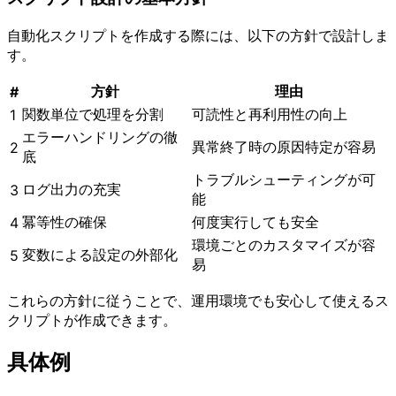
自動化スクリプトを作成する際には、以下の方針で設計しま
す。
方針
理由
#
関数単位で処理を分割
可読性と再利用性の向上
1
エラーハンドリングの徹
異常終了時の原因特定が容易
2
底
トラブルシューティングが可
ログ出力の充実
3
能
冪等性の確保
何度実行しても安全
4
環境ごとのカスタマイズが容
変数による設定の外部化
5
易
これらの方針に従うことで、運用環境でも安心して使えるス
クリプトが作成できます。
具体例