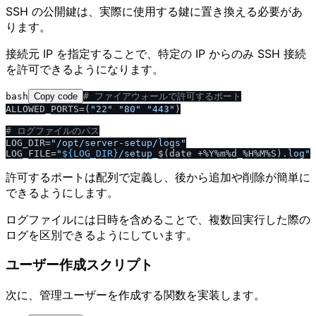
SSH の公開鍵は、実際に使用する鍵に置き換える必要があ
ります。
接続元 IP を指定することで、特定の IP からのみ SSH 接続
を許可できるようになります。
bash
Copy code
# ファイアウォールで許可するポート
ALLOWED_PORTS=(
"22"
"80"
"443"
)

# ログファイルのパス
LOG_DIR=
"
/
opt
/
server-setup
/
logs"
LOG_FILE=
"
${LOG_DIR}
/
setup_
$(date +%Y%m%d_%H%M%S)
.log"
許可するポートは配列で定義し、後から追加や削除が簡単に
できるようにします。
ログファイルには日時を含めることで、複数回実行した際の
ログを区別できるようにしています。
ユーザー作成スクリプト
次に、管理ユーザーを作成する関数を実装します。