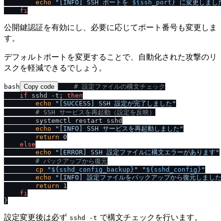
echo
"[INFO] SSH ポートを 
${ssh_port}
 に変更しまし
fi
公開鍵認証を有効にし、必要に応じてポート番号も変更しま
す。
デフォルトポートを変更することで、自動化された攻撃のリ
スクを軽減できるでしょう。
bash
Copy code
# 設定ファイルの構文チェック
if
 sshd -t; 
then
echo
"[SUCCESS] SSH 設定が完了しました"
# SSH サービスを再起動（設定を反映）
        systemctl restart sshd

echo
"[INFO] SSH サービスを再起動しました"
return
 0

else
echo
"[ERROR] SSH 設定ファイルに構文エラーがあります"
# バックアップから復元
cp
"
${sshd_config_backup}
"
"
${sshd_config}
"
echo
"[INFO] 設定ファイルをバックアップから復元しました
return
 1

fi
設定変更後は必ず
で構文チェックを行います。
sshd -t