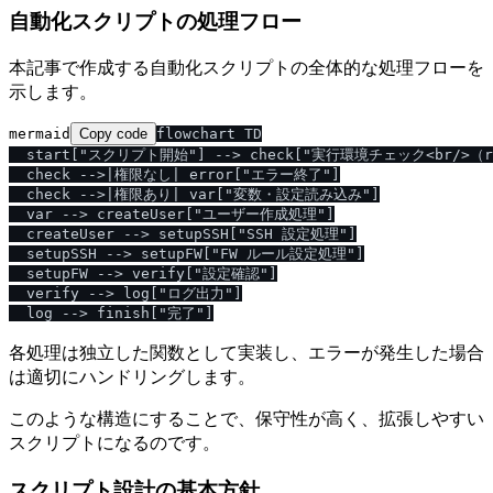
自動化スクリプトの処理フロー
本記事で作成する自動化スクリプトの全体的な処理フローを
示します。
mermaid
Copy code
flowchart TD

  start["スクリプト開始"] --> check["実行環境チェック<br/>（r
  check -->|権限なし| error["エラー終了"]

  check -->|権限あり| var["変数・設定読み込み"]

  var --> createUser["ユーザー作成処理"]

  createUser --> setupSSH["SSH 設定処理"]

  setupSSH --> setupFW["FW ルール設定処理"]

  setupFW --> verify["設定確認"]

  verify --> log["ログ出力"]

各処理は独立した関数として実装し、エラーが発生した場合
は適切にハンドリングします。
このような構造にすることで、保守性が高く、拡張しやすい
スクリプトになるのです。
スクリプト設計の基本方針