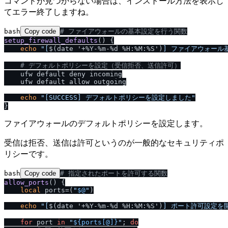
コマンドが見つからない場合は、インストール方法を表示し
てエラー終了しますね。
bash
Copy code
# ファイアウォールの基本設定を行う関数
setup_firewall_defaults
() {

echo
"[
$(date '+%Y-%m-%d %H:%M:%S')
] ファイアウォール
# デフォルトポリシーを設定（受信拒否、送信許可）
    ufw default deny incoming

    ufw default allow outgoing

echo
"[SUCCESS] デフォルトポリシーを設定しました"
ファイアウォールのデフォルトポリシーを設定します。
受信は拒否、送信は許可というのが一般的なセキュリティポ
リシーです。
bash
Copy code
# 指定されたポートを許可する関数
allow_ports
() {

local
 ports=(
"
$@
"
)

echo
"[
$(date '+%Y-%m-%d %H:%M:%S')
] ポート許可設定を
for
 port 
in
"
${ports[@]}
"
; 
do