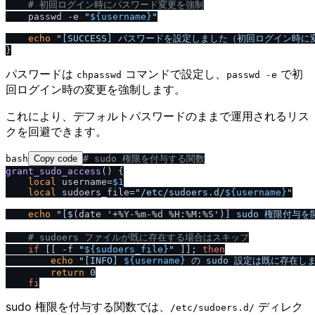
# 初回ログイン時にパスワード変更を強制
    passwd -e 
"
${username}
"
echo
"[SUCCESS] パスワードを設定しました（初回ログイン時に
パスワードは
コマンドで設定し、
で初
chpasswd
passwd -e
回ログイン時の変更を強制します。
これにより、デフォルトパスワードのままで運用されるリス
クを回避できます。
bash
Copy code
# sudo 権限を付与する関数
grant_sudo_access
() {

local
 username=
$1
local
 sudoers_file=
"
/
etc
/
sudoers.d
/
${username}
"
echo
"[
$(date '+%Y-%m-%d %H:%M:%S')
] sudo 権限付与を
# sudoers ファイルが既に存在する場合はスキップ
if
 [[ -f 
"
${sudoers_file}
"
 ]]; 
then
echo
"[INFO] 
${username}
 の sudo 設定は既に存在し
return
 0

fi
sudo 権限を付与する関数では、
ディレク
​/​etc​/​sudoers.d​/​