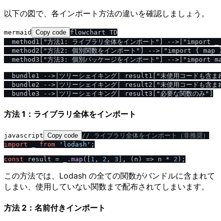
以下の図で、各インポート方法の違いを確認しましょう。
mermaid
Copy code
flowchart TD

  method1["方法1: ライブラリ全体をインポート"] -->|"import _ f
  method2["方法2: 個別関数をインポート"] -->|"import { map }
  method3["方法3: 個別パッケージをインポート"] -->|"import map 
  bundle1 -->|ツリーシェイキング| result1["未使用コードも含まれ
  bundle2 -->|ツリーシェイキング| result2["未使用コードも含まれ
方法 1：ライブラリ全体をインポート
javascript
Copy code
/
/
 ライブラリ全体をインポート（非推奨）
import
 _ 
from
'lodash'
;

const
 result = _.
map
([
1
, 
2
, 
3
], 
(
n
) =>
 n * 
2
この方法では、Lodash の全ての関数がバンドルに含まれて
しまい、使用していない関数まで配布されてしまいます。
方法 2：名前付きインポート