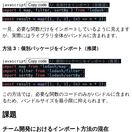
javascript
Copy code
/
/
 名前付きインポート（非推奨）
import
 { map, filter, sortBy } 
from
'lodash'
;

const
 result = 
map
([
1
, 
2
, 
3
], 
(
n
) =>
 n * 
2
一見、必要な関数だけをインポートしているように見えます
が、実際にはライブラリ全体がバンドルに含まれます。
方法 3：個別パッケージをインポート（推奨）
javascript
Copy code
/
/
 個別パッケージをインポート（推奨）
import
 map 
from
'lodash
/
map'
import
 filter 
from
'lodash
/
filter'
import
 sortBy 
from
'lodash
/
sortBy'
;

const
 result = 
map
([
1
, 
2
, 
3
], 
(
n
) =>
 n * 
2
この方法では、必要な関数のコードのみがバンドルに含まれ
るため、バンドルサイズを最小限に抑えられます。
課題
チーム開発におけるインポート方法の混在