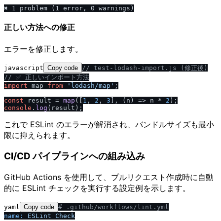
正しい方法への修正
エラーを修正します。
javascript
Copy code
/
/
 test-lodash-import.js (修正後)
/
/
 ✅ 正しいインポート方法
import
 map 
from
'lodash
/
map'
;

const
 result = 
map
([
1
, 
2
, 
3
], 
(
n
) =>
 n * 
2
console
.
log
これで ESLint のエラーが解消され、バンドルサイズも最小
限に抑えられます。
CI/CD パイプラインへの組み込み
GitHub Actions を使用して、プルリクエスト作成時に自動
的に ESLint チェックを実行する設定例を示します。
yaml
Copy code
# .github
/
workflows
/
lint.yml
name:
ESLint
Check