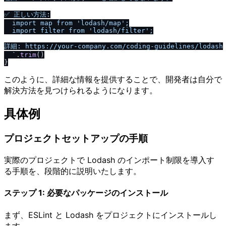
✅ 正しい方法:

  import map from 'lodash
/
map';

  import filter from 'lodash
/
filter';

詳細: https:
/
/
your-company.com
/
coding-guidelines
/
lodash

  `
.
trim
()

このように、詳細な情報を提供することで、開発者は自分で
解決方法を見つけられるようになります。
具体例
プロジェクトセットアップの手順
実際のプロジェクトで Lodash のインポート制限を導入す
る手順を、段階的に説明いたします。
ステップ 1: 必要なパッケージのインストール
まず、ESLint と Lodash をプロジェクトにインストールし
ます。