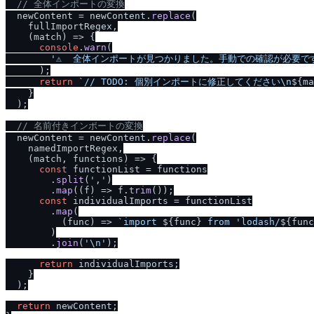
/
/
 全体インポートの変換
  newContent = newContent.
replace
(

    fullImportRegex,

(
match
) =>
 {

console
.
warn
(

'⚠️  全体インポートが見つかりました。手動での確認が必要で
      );

return
`
/
/
 TODO: 個別インポートに修正してください\n
${ma
    }

  );

/
/
 名前付きインポートの変換
  newContent = newContent.
replace
(

    namedImportRegex,

(
match, functions
) =>
 {

const
 functionList = functions

        .
split
(
','
)

        .
map
(
(
f
) =>
 f.
trim
());

const
 individualImports = functionList

        .
map
(

(
func
) =>
`import 
${func}
 from 'lodash
/
${func
        )

        .
join
(
'\n'
);

return
 individualImports;

    }

  );

return
 newContent;
