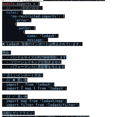
module
.
exports
 = {

/
/
 ...（前述の設定）
rules
: {

'no-restricted-imports'
: [

'error'
,

      {

paths
: [

          {

name
: 
'lodash'
,

message
: 
`

❌ Lodash 全体のインポートは禁止されています。

理由:

  - バンドルサイズが約70KB増加します

  - ツリーシェイキングが効きません

  - パフォーマンスに悪影響を与えます

✅ 正しいインポート方法:

/
/
 ❌ 悪い例

  import _ from 'lodash';

  import { map } from 'lodash';

/
/
 ✅ 良い例

  import map from 'lodash
/
map';

  import filter from 'lodash
/
filter';

詳細なガイドライン:
