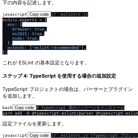
下の内容を記述します。
javascript
Copy code
/
/
 .eslintrc.js
module
.
exports
 = {

env
: {

browser
: 
true
,

es2021
: 
true
,

node
: 
true
,

  },

extends
: [
'eslint:recommended'
],

これが ESLint の基本設定となります。
ステップ 4: TypeScript を使用する場合の追加設定
TypeScript プロジェクトの場合は、パーサーとプラグイン
を追加します。
bash
Copy code
# TypeScript 用のパッケージをインストール
設定ファイルを更新します。
javascript
Copy code
/
/
 .eslintrc.js (TypeScript プロジ