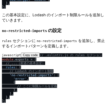
  },

この基本設定に、Lodash のインポート制限ルールを追加し
ていきます。
の設定
no-restricted-imports
セクションに
を追加し、禁止
rules
no-restricted-imports
するインポートパターンを定義します。
javascript
Copy code
/
/
 .eslintrc.js の rules セクション
module
.
exports
 = {

/
/
 ...（前述の基本設定）
rules
: {

/
/
 Lodash のインポート制限
'no-restricted-imports'
: [

'error'
,

      {

/
/
 ここに制限ルールを定義
      },

    ],

  },
