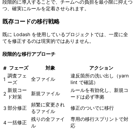
段階的に導入することで、チームへの負担を最小限に抑えつ
つ、確実にルールを定着させられます。
既存コードの移行戦略
既に Lodash を使用しているプロジェクトでは、一度に全
てを修正するのは現実的ではありません。
段階的な移行アプローチ
フェーズ
対象
アクション
#
調査フェ
違反箇所の洗い出し（yarn
全ファイル
1
ーズ
lint で確認）
新規コー
ルールを有効化し、新規コ
新規ファイル
2
ド対策
ードは必ず準拠
頻繁に変更され
部分修正
修正のついでに移行
3
るファイル
残りの全ファイ
専用の移行スプリントで対
一括修正
4
ル
応