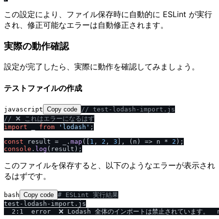
この設定により、ファイル保存時に自動的に ESLint が実行
され、修正可能なエラーは自動修正されます。
実際の動作確認
設定が完了したら、実際に動作を確認してみましょう。
テストファイルの作成
javascript
Copy code
/
/
 test-lodash-import.js
/
/
 ❌ これはエラーになるはず
import
 _ 
from
'lodash'
;

const
 result = _.
map
([
1
, 
2
, 
3
], 
(
n
) =>
 n * 
2
console
.
log
このファイルを保存すると、以下のようなエラーが表示され
るはずです。
bash
Copy code
# ESLint 実行結果
test-lodash-import.js

  2:1  error  ❌ Lodash 全体のインポートは禁止されています。  no-r