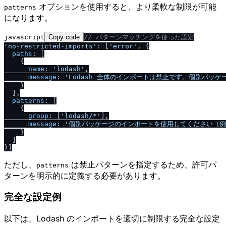
オプションを使用すると、より柔軟な制限が可能
patterns
になります。
javascript
Copy code
/
/
 パターンマッチングを使った設定
'no-restricted-imports'
: [
'error'
, {

paths
: [

    {

name
: 
'lodash'
,

message
: 
'Lodash 全体のインポートは禁止です。個別パッ
    }

  ],

patterns
: [

    {

group
: [
'lodash
/
*'
],

message
: 
'個別パッケージのインポートを使用してください（例: imp
    }

  ]

ただし、
は禁止パターンを指定するため、許可パ
patterns
ターンを明示的に定義する必要があります。
完全な設定例
以下は、Lodash のインポートを適切に制限する完全な設定