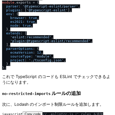
module
.
exports
 = {

parser
: 
'@typescript-eslint
/
parser'
,

plugins
: [
'@typescript-eslint'
],

env
: {

browser
: 
true
,

es2021
: 
true
,

node
: 
true
,

  },

extends
: [

'eslint:recommended'
,

'plugin:@typescript-eslint
/
recommended'
,

  ],

parserOptions
: {

ecmaVersion
: 
12
,

sourceType
: 
'module'
,

project
: 
'.
/
tsconfig.json'
,

  },

これで TypeScript のコードも ESLint でチェックできるよ
うになります。
ルールの追加
no-restricted-imports
次に、Lodash のインポート制限ルールを追加します。
javascript
Copy code
/
/
 .eslintrc.js に rules を追加