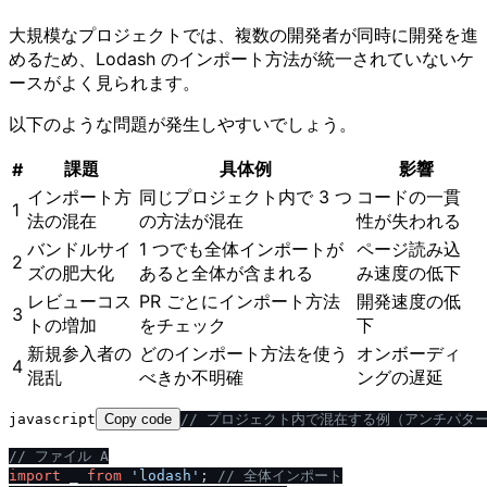
大規模なプロジェクトでは、複数の開発者が同時に開発を進
めるため、Lodash のインポート方法が統一されていないケ
ースがよく見られます。
以下のような問題が発生しやすいでしょう。
課題
具体例
影響
#
インポート方
同じプロジェクト内で 3 つ
コードの一貫
1
法の混在
の方法が混在
性が失われる
バンドルサイ
1 つでも全体インポートが
ページ読み込
2
ズの肥大化
あると全体が含まれる
み速度の低下
レビューコス
PR ごとにインポート方法
開発速度の低
3
トの増加
をチェック
下
新規参入者の
どのインポート方法を使う
オンボーディ
4
混乱
べきか不明確
ングの遅延
javascript
Copy code
/
/
 プロジェクト内で混在する例（アンチパタ
/
/
 ファイル A
import
 _ 
from
'lodash'
; 
/
/
 全体インポート