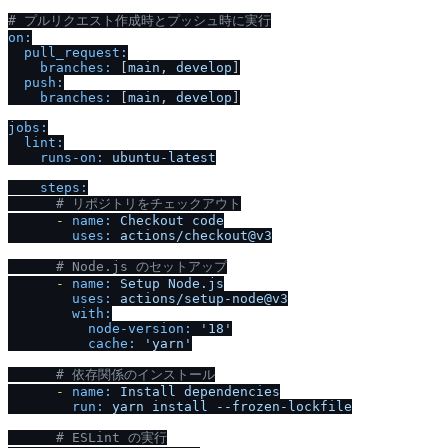
# プルリクエスト作成時とプッシュ時に実行
on:
pull_request:
branches:
 [
main
, 
develop
]

push:
branches:
 [
main
, 
develop
]

jobs:
lint:
runs-on:
ubuntu-latest
steps:
# リポジトリをチェックアウト
-
name:
Checkout
code
uses:
actions
/
checkout@v3
# Node.js のセットアップ
-
name:
Setup
Node.js
uses:
actions
/
setup-node@v3
with:
node-version:
'18'
cache:
'yarn'
# 依存関係のインストール
-
name:
Install
dependencies
run:
yarn
install
--frozen-lockfile
# ESLint の実行