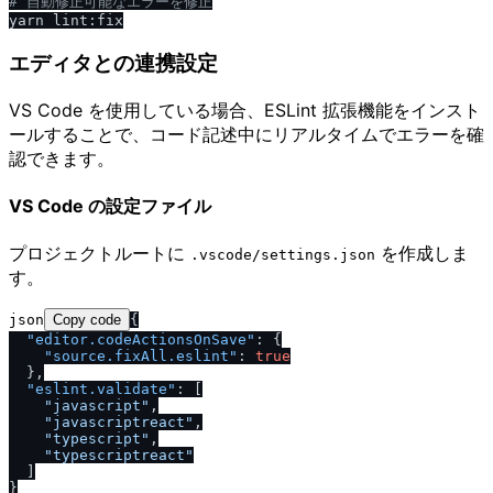
# 自動修正可能なエラーを修正
エディタとの連携設定
VS Code を使用している場合、ESLint 拡張機能をインスト
ールすることで、コード記述中にリアルタイムでエラーを確
認できます。
VS Code の設定ファイル
プロジェクトルートに
を作成しま
.vscode​/​settings.json
す。
json
Copy code
{
"editor.codeActionsOnSave"
:
{
"source.fixAll.eslint"
:
true
}
,
"eslint.validate"
:
[
"javascript"
,
"javascriptreact"
,
"typescript"
,
"typescriptreact"
]
}