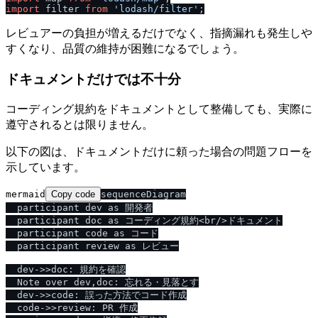
import
 filter 
from
'lodash
/
filter'
レビュアーの負担が増えるだけでなく、指摘漏れも発生しや
すくなり、品質の維持が困難になるでしょう。
ドキュメントだけでは不十分
コーディング規約をドキュメントとして整備しても、実際に
遵守されるとは限りません。
以下の図は、ドキュメントだけに頼った場合の問題フローを
示しています。
mermaid
Copy code
sequenceDiagram

  participant dev as 開発者

  participant doc as コーディング規約<br/>ドキュメント

  participant code as コード

  participant review as レビュー

  dev->>doc: 規約を確認

  Note over dev,doc: 忘れる・見落とす

  dev->>code: 誤った方法でコード作成

  code->>review: PR 作成
