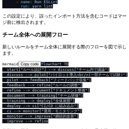
-
name:
Run
ESLint
run:
yarn
lint
この設定により、誤ったインポート方法を含むコードはマー
ジ前に検出されます。
チーム全体への展開フロー
新しいルールをチーム全体に展開する際のフローを図で示し
ます。
mermaid
Copy code
flowchart TD

  start["ルール設計"] --> discuss["チーム内で議論"]

  discuss --> pilot["パイロット導入<br/>(一部チームで試験)"]

  pilot --> feedback["フィードバック収集"]

  feedback --> refine["ルールの調整"]

  refine --> document["ドキュメント整備"]

  document --> training["チーム研修"]

  training --> deploy["全体展開"]

  deploy --> ci["CI/CD に組み込み"]

  ci --> monitor["運用・モニタリング"]

  monitor --> improve["継続的改善"]
