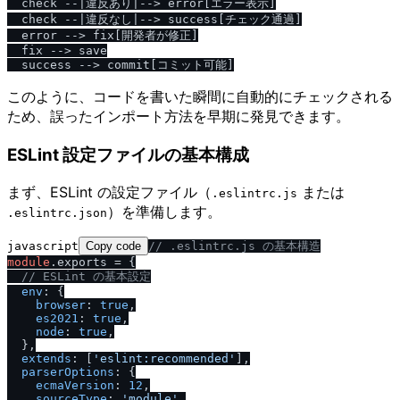
  check --|違反あり|--> error[エラー表示]

  check --|違反なし|--> success[チェック通過]

  error --> fix[開発者が修正]

  fix --> save

このように、コードを書いた瞬間に自動的にチェックされる
ため、誤ったインポート方法を早期に発見できます。
ESLint 設定ファイルの基本構成
まず、ESLint の設定ファイル（
または
.eslintrc.js
）を準備します。
.eslintrc.json
javascript
Copy code
/
/
 .eslintrc.js の基本構造
module
.
exports
 = {

/
/
 ESLint の基本設定
env
: {

browser
: 
true
,

es2021
: 
true
,

node
: 
true
,

  },

extends
: [
'eslint:recommended'
],

parserOptions
: {

ecmaVersion
: 
12
,

sourceType
: 
'module'
,
