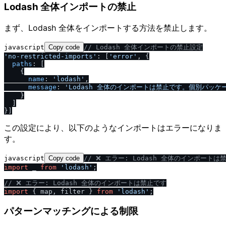
Lodash 全体インポートの禁止
まず、Lodash 全体をインポートする方法を禁止します。
javascript
Copy code
/
/
 Lodash 全体インポートの禁止設定
'no-restricted-imports'
: [
'error'
, {

paths
: [

    {

name
: 
'lodash'
,

message
: 
'Lodash 全体のインポートは禁止です。個別パッケー
    }

  ]

この設定により、以下のようなインポートはエラーになりま
す。
javascript
Copy code
/
/
 ❌ エラー: Lodash 全体のインポートは
import
 _ 
from
'lodash'
;

/
/
 ❌ エラー: Lodash 全体のインポートは禁止です
import
 { map, filter } 
from
'lodash'
パターンマッチングによる制限