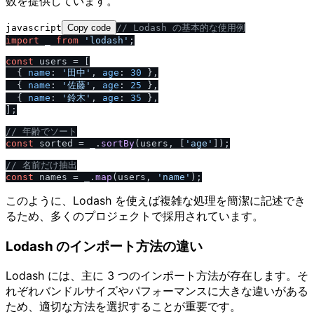
数を提供しています。
javascript
Copy code
/
/
 Lodash の基本的な使用例
import
 _ 
from
'lodash'
;

const
 users = [

  { 
name
: 
'田中'
, 
age
: 
30
 },

  { 
name
: 
'佐藤'
, 
age
: 
25
 },

  { 
name
: 
'鈴木'
, 
age
: 
35
 },

];

/
/
 年齢でソート
const
 sorted = _.
sortBy
(users, [
'age'
]);

/
/
 名前だけ抽出
const
 names = _.
map
(users, 
'name'
このように、Lodash を使えば複雑な処理を簡潔に記述でき
るため、多くのプロジェクトで採用されています。
Lodash のインポート方法の違い
Lodash には、主に 3 つのインポート方法が存在します。そ
れぞれバンドルサイズやパフォーマンスに大きな違いがある
ため、適切な方法を選択することが重要です。