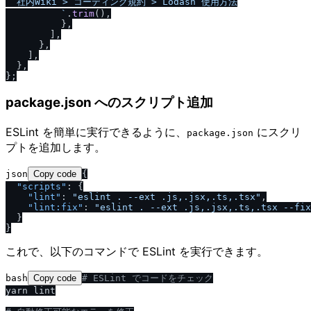
  社内Wiki > コーディング規約 > Lodash 使用方法

          `
.
trim
(),

          },

        ],

      },

    ],

  },

package.json へのスクリプト追加
ESLint を簡単に実行できるように、
にスクリ
package.json
プトを追加します。
json
Copy code
{
"scripts"
:
{
"lint"
:
"eslint . --ext .js,.jsx,.ts,.tsx"
,
"lint:fix"
:
"eslint . --ext .js,.jsx,.ts,.tsx --fix
}
}
これで、以下のコマンドで ESLint を実行できます。
bash
Copy code
# ESLint でコードをチェック
yarn lint
