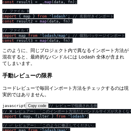
const
 result1 = _.
map
(data, fn);

/
/
 ファイル B
import
 { map } 
from
'lodash'
; 
/
/
 名前付きインポート
const
 result2 = 
map
(data, fn);

/
/
 ファイル C
import
 map 
from
'lodash
/
map'
; 
/
/
 個別パッケージインポート
const
 result3 = 
map
このように、同じプロジェクト内で異なるインポート方法が
混在すると、最終的なバンドルには Lodash 全体が含まれ
てしまいます。
手動レビューの限界
コードレビューで毎回インポート方法をチェックするのは現
実的ではありません。
javascript
Copy code
/
/
 レビューで指摘される例
/
/
 ❌ レビュアー: 「このインポート方法だとバンドルサイズが大きくな
import
 { map, filter } 
from
'lodash'
;

/
/
 ✅ レビュアー: 「このように修正してください」
import
 map 
from
'lodash
/
map'