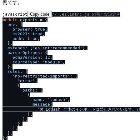
例です。
javascript
Copy code
/
/
 .eslintrc.js の完全な設定例
module
.
exports
 = {

env
: {

browser
: 
true
,

es2021
: 
true
,

node
: 
true
,

  },

extends
: [
'eslint:recommended'
],

parserOptions
: {

ecmaVersion
: 
12
,

sourceType
: 
'module'
,

  },

rules
: {

'no-restricted-imports'
: [

'error'
,

      {

paths
: [

          {

name
: 
'lodash'
,

message
:

'❌ Lodash 全体のインポートは禁止されています。\n
          },

        ],

      },

    ],

  },
