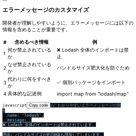
エラーメッセージのカスタマイズ
開発者が理解しやすいように、エラーメッセージには以下の
情報を含めることが重要です。
含めるべき情報
例
#
何が禁止されている
❌ Lodash 全体のインポートは禁
1
か
止
なぜ禁止されている
バンドルサイズ肥大化を防ぐため
2
か
代わりに何をすべき
✅ 個別パッケージをインポート
3
か
具体的な記述例
4
import map from "lodash/map"
javascript
Copy code
/
/
 わかりやすいエラーメッセージの例
{

name
: 
'lodash'
,

message
: 
`

❌ Lodash 全体のインポートは禁止されています。

理由: バンドルサイズが約70KBも増加してしまいます。
