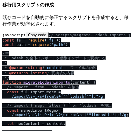
移行用スクリプトの作成
既存コードを自動的に修正するスクリプトを作成すると、移
行作業が効率化されます。
javascript
Copy code
/
/
 scripts
/
migrate-lodash-imports.j
const
 fs = 
require
(
'fs'
const
 path = 
require
(
'path'
);

/
**

 * Lodash の全体インポートを個別インポートに変換する

 *

 * 
@param
 {
string
} 
content
 - ファイルの内容

 * 
@returns
 {
string
} 変換後の内容

 *
/
function
migrateLodashImports
(
content
) {

/
/
 import _ from 'lodash' を検出
const
 fullImportRegex =

/
import\s+_\s+from\s+['"]lodash['"];?
/
g
;

/
/
 import { map, filter } from 'lodash' を検出
const
 namedImportRegex =

/
import\s+\{([^}]+)\}\s+from\s+['"]lodash['"];?
/
g
;

let
 newContent = content;
