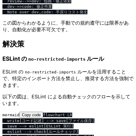
  review-->>dev: 指摘・修正依頼

  dev->>code: 修正作業

この図からわかるように、手動での規約遵守には限界があ
り、自動化が必要不可欠です。
解決策
ESLint の
ルール
no-restricted-imports
ESLint の
ルールを活用すること
no-restricted-imports
で、特定のインポート方法を禁止し、推奨する方法を強制で
きます。
以下の図は、ESLint による自動チェックのフローを示して
います。
mermaid
Copy code
flowchart LR

  write[コード記述] --> save[ファイル保存]

  save --> eslint[ESLint 実行]

  eslint --> check{ルールチェック}
