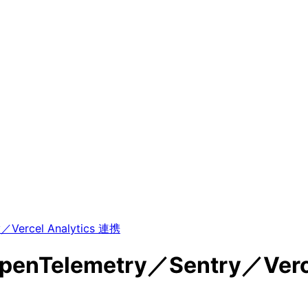
Vercel Analytics 連携
Telemetry／Sentry／Verce