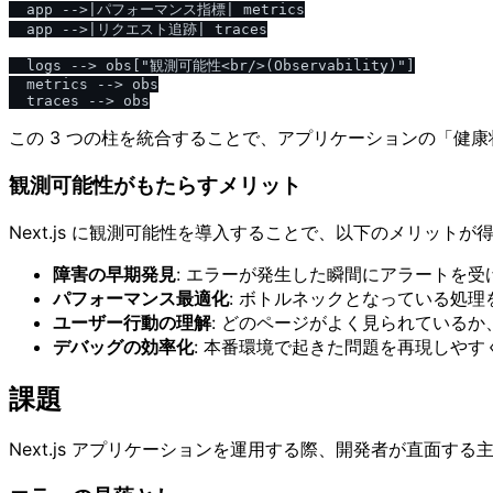
  app -->|パフォーマンス指標| metrics

  app -->|リクエスト追跡| traces

  logs --> obs["観測可能性<br/>(Observability)"]

  metrics --> obs

この 3 つの柱を統合することで、アプリケーションの「健
観測可能性がもたらすメリット
Next.js に観測可能性を導入することで、以下のメリットが
障害の早期発見
: エラーが発生した瞬間にアラートを受
パフォーマンス最適化
: ボトルネックとなっている処理
ユーザー行動の理解
: どのページがよく見られている
デバッグの効率化
: 本番環境で起きた問題を再現しやす
課題
Next.js アプリケーションを運用する際、開発者が直面す