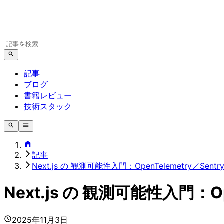
記事
ブログ
書籍レビュー
技術スタック
記事
Next.js の 観測可能性入門：OpenTelemetry／Sentry／
Next.js の 観測可能性入門：Open
2025年11月3日