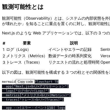
観測可能性とは
観測可能性（Observability）とは、システムの内部状
が壊れたか」を知ることに重点を置くのに対し、観測可能性
Next.js のような Web アプリケーションでは、以下の 
要素
説明
#
ログ（Logs）
イベントやエラーの記録
Sent
1
メトリクス（Metrics）
数値データの時系列変化
Verc
2
トレース（Traces）
リクエストの流れと処理時間
Open
3
以下の図は、観測可能性を構成する 3 つの柱とその関係性
mermaid
Copy code
flowchart TB

  app["Next.js<br/>アプリケーション"]

  logs["ログ<br/>(Logs)"]

  metrics["メトリクス<br/>(Metrics)"]

  traces["トレース<br/>(Traces)"]

  app -->|エラー・イベント記録| logs
