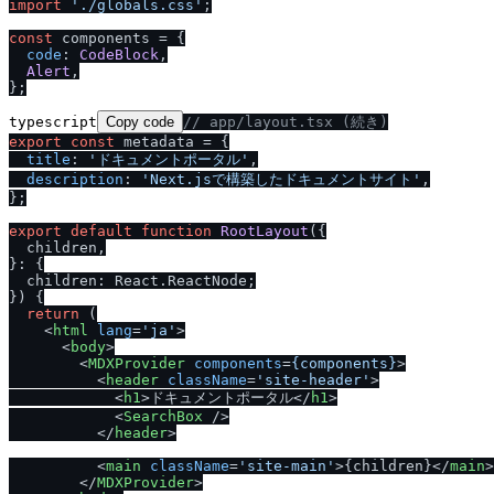
import
'.
/
globals.css'
;

const
 components = {

code
: 
CodeBlock
,

Alert
,

typescript
Copy code
/
/
 app
/
layout.tsx (続き)
export
const
 metadata = {

title
: 
'ドキュメントポータル'
,

description
: 
'Next.jsで構築したドキュメントサイト'
,

};

export
default
function
RootLayout
(
{

  children,

}: {

  children: React.ReactNode;

}
) {

return
 (

<
html
lang
=
'ja'
>
<
body
>
<
MDXProvider
components
=
{components}
>
<
header
className
=
'site-header'
>
<
h1
>
ドキュメントポータル
</
h1
>
<
SearchBox
 />
</
header
>
<
main
className
=
'site-main'
>
{children}
</
main
>
</
MDXProvider
>