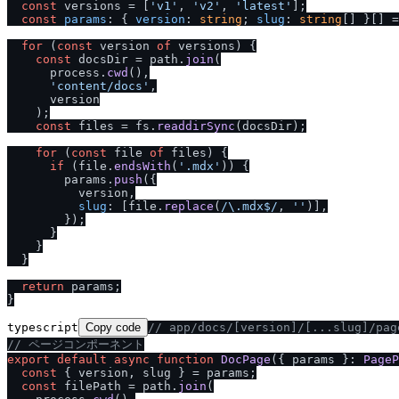
const
 versions = [
'v1'
, 
'v2'
, 
'latest'
];

const
params
: { 
version
: 
string
; 
slug
: 
string
[] }[] =
for
 (
const
 version 
of
 versions) {

const
 docsDir = path.
join
(

      process.
cwd
(),

'content
/
docs'
,

      version

    );

const
 files = fs.
readdirSync
(docsDir);

for
 (
const
 file 
of
 files) {

if
 (file.
endsWith
(
'.mdx'
)) {

        params.
push
({

          version,

slug
: [file.
replace
(
/
\.mdx$
/
, 
''
)],

        });

      }

    }

  }

return
 params;

typescript
Copy code
/
/
 app
/
docs
/
[version]
/
[...slug]
/
pa
/
/
 ページコンポーネント
export
default
async
function
DocPage
(
{ params }: 
PageP
const
 { version, slug } = params;

const
 filePath = path.
join
(
