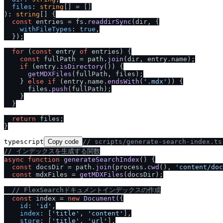
files
: 
string
): 
string
[] {

const
 entries = fs.
readdirSync
(dir, {

withFileTypes
: 
true
,

  });

for
 (
const
 entry 
of
 entries) {

const
 fullPath = path.
join
(dir, entry.
name
);

if
 (entry.
isDirectory
()) {

getMDXFiles
(fullPath, files);

    } 
else
if
 (entry.
name
.
endsWith
(
'.mdx'
)) {

      files.
push
(fullPath);

    }

  }

return
 files;

typescript
Copy code
/
/
 scripts
/
generate-search-index.t
/
/
 インデックスを生成する関数
async
function
generateSearchIndex
(
) {

const
 docsDir = path.
join
(process.
cwd
(), 
'content
/
doc
const
 mdxFiles = 
getMDXFiles
(docsDir);

/
/
 FlexSearchドキュメントインデックスの作成
const
 index = 
new
Document
({

id
: 
'id'
,

index
: [
'title'
, 
'content'
],

store
: [
'title'
, 
'url'
],
