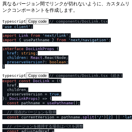
異なるバージョン間でリンクが切れないように、カスタムリ
ンクコンポーネントを作成します。
typescript
Copy code
/
/
 components
/
DocLink.tsx
'use client'
;

import
Link
from
'next
/
link'
import
 { usePathname } 
from
'next
/
navigation'
;

interface
DocLinkProps
 {

href
: 
string
;

children
: 
React
.
ReactNode
;

preserveVersion
?: 
boolean
;

typescript
Copy code
/
/
 components
/
DocLink.tsx (続き)
export
const
DocLink
 = (
{

  href,

  children,

  preserveVersion = 
true
,

}: 
DocLinkProps
) => {

const
 pathname = 
usePathname
();

/
/
 現在のバージョンを取得
const
 currentVersion = pathname.
split
(
'
/
'
)[
2
] || 
'lat
/
/
 バージョンを維持する場合はパスを調整
const
 adjustedHref =
