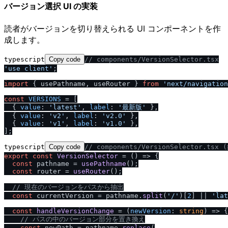
バージョン選択 UI の実装
読者がバージョンを切り替えられる UI コンポーネントを作
成します。
typescript
Copy code
/
/
 components
/
VersionSelector.tsx
'use client'
;

import
 { usePathname, useRouter } 
from
'next
/
navigation
const
VERSIONS
 = [

  { 
value
: 
'latest'
, 
label
: 
'最新版'
 },

  { 
value
: 
'v2'
, 
label
: 
'v2.0'
 },

  { 
value
: 
'v1'
, 
label
: 
'v1.0'
 },

typescript
Copy code
/
/
 components
/
VersionSelector.tsx 
export
const
VersionSelector
 = (
) => {

const
 pathname = 
usePathname
();

const
 router = 
useRouter
();

/
/
 現在のバージョンをパスから抽出
const
 currentVersion = pathname.
split
(
'
/
'
)[
2
] || 
'lat
const
handleVersionChange
 = (
newVersion
: 
string
) => {

/
/
 パスの中のバージョン部分を置き換え
const
 newPath = pathname.
replace
(
