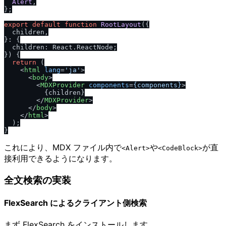
Alert
,

};

export
default
function
RootLayout
(
{

  children,

}: {

  children: React.ReactNode;

}
) {

return
 (

<
html
lang
=
'ja'
>
<
body
>
<
MDXProvider
components
=
{components}
>
          {children}

</
MDXProvider
>
</
body
>
</
html
>
  );

これにより、MDX ファイル内で
や
が直
<Alert>
<CodeBlock>
接利用できるようになります。
全文検索の実装
FlexSearch によるクライアント側検索
まず FlexSearch をインストールします。