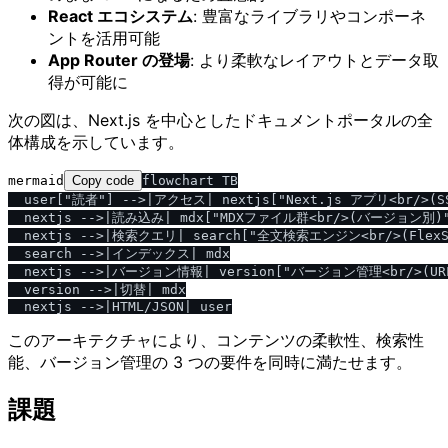
React エコシステム
: 豊富なライブラリやコンポーネ
ントを活用可能
App Router の登場
: より柔軟なレイアウトとデータ取
得が可能に
次の図は、Next.js を中心としたドキュメントポータルの全
体構成を示しています。
mermaid
Copy code
flowchart TB

  user["読者"] -->|アクセス| nextjs["Next.js アプリ<br/>(SSG
  nextjs -->|読み込み| mdx["MDXファイル群<br/>(バージョン別)"
  nextjs -->|検索クエリ| search["全文検索エンジン<br/>(FlexSea
  search -->|インデックス| mdx

  nextjs -->|バージョン情報| version["バージョン管理<br/>(UR
  version -->|切替| mdx

このアーキテクチャにより、コンテンツの柔軟性、検索性
能、バージョン管理の 3 つの要件を同時に満たせます。
課題