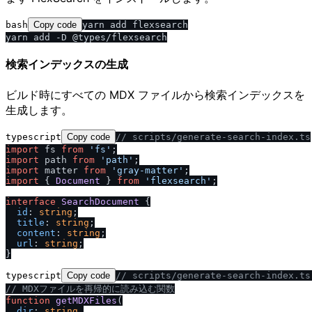
bash
Copy code
yarn add flexsearch

検索インデックスの生成
ビルド時にすべての MDX ファイルから検索インデックスを
生成します。
typescript
Copy code
/
/
 scripts
/
generate-search-index.ts
import
 fs 
from
'fs'
import
 path 
from
'path'
import
 matter 
from
'gray-matter'
import
 { 
Document
 } 
from
'flexsearch'
;

interface
SearchDocument
 {

id
: 
string
;

title
: 
string
;

content
: 
string
;

url
: 
string
;

typescript
Copy code
/
/
 scripts
/
generate-search-index.t
/
/
 MDXファイルを再帰的に読み込む関数
function
getMDXFiles
(
dir
: 
string
,
