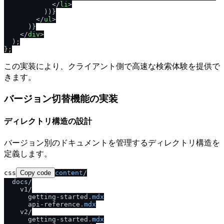
</
li
>
          ))}

</
ul
>
      )}

</
div
>
  );

この実装により、クライアント側で高速な検索体験を提供で
きます。
バージョン切替機能の実装
ディレクトリ構造の設計
バージョン別のドキュメントを管理するディレクトリ構造を
定義します。
css
Copy code
content
/

  docs/

    v1/

      getting-started
.mdx
      api-reference
.mdx
    v2/

      getting-started
.mdx