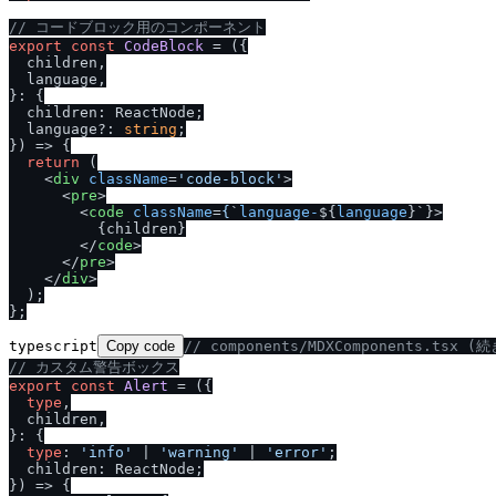
/
/
 コードブロック用のコンポーネント
export
const
CodeBlock
 = (
{

  children,

  language,

}: {

  children: ReactNode;

  language?: 
string
;

}
) => {

return
 (

<
div
className
=
'code-block'
>
<
pre
>
<
code
className
=
{
`
language-
${
language
}`}>
          {children}

</
code
>
</
pre
>
</
div
>
  );

typescript
Copy code
/
/
 components
/
MDXComponents.tsx (続
/
/
 カスタム警告ボックス
export
const
Alert
 = (
{

type
,

  children,

}: {

type
: 
'info'
 | 
'warning'
 | 
'error'
;

  children: ReactNode;

}
) => {
