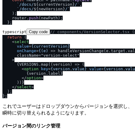
`
/
docs
/
${currentVersion}
/
`
,

`
/
docs
/
${newVersion}
/
`
    );

    router.
push
(newPath);

typescript
Copy code
/
/
 components
/
VersionSelector.tsx 
return
 (

<
select
value
=
{currentVersion}
onChange
=
{(e)
 =>
 handleVersionChange(e.target.val
      className="version-select"

    >

      {VERSIONS.map((version) => (

<
option
key
=
{version.value}
value
=
{version.valu
          {version.label}

</
option
>
      ))}

</
select
>
  );

これでユーザーはドロップダウンからバージョンを選択し、
瞬時に切り替えられるようになります。
バージョン間のリンク管理