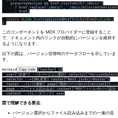
    preserveVersion && href.
startsWith
(
'
/
docs
/
'
)

      ? href.
replace
(
'
/
docs
/
'
, 
`
/
docs
/
${currentVersion}
      : href;

return
<
Link
href
=
{adjustedHref}
>
{children}
</
Link
>
;

このコンポーネントを MDX プロバイダーに登録すること
で、ドキュメント内のリンクが自動的にバージョンを維持す
るようになります。
以下の図は、バージョン切替時のデータフローを示していま
す。
mermaid
Copy code
flowchart LR

  user["読者"] -->|バージョン選択| selector["VersionSelec
  selector -->|URL変更| router["Next.js<br/>Router"]

  router -->|パス解析| page["動的ページ<br/>[version]/[...s
  page -->|ファイル読み込み| content["MDXファイル<br/>(該当
図で理解できる要点
:
バージョン選択からファイル読み込みまでの一連の流