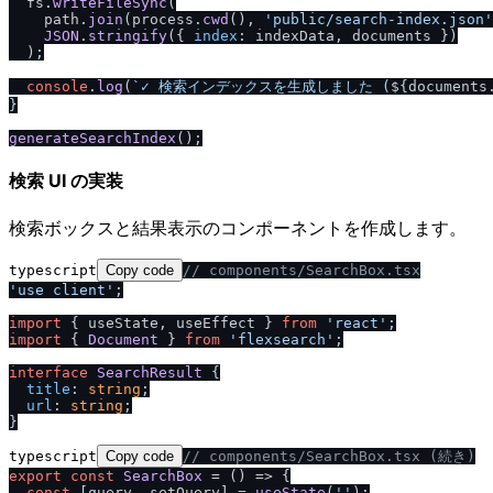
  fs.
writeFileSync
(

    path.
join
(process.
cwd
(), 
'public
/
search-index.json'
JSON
.
stringify
({ 
index
: indexData, documents })

  );

console
.
log
(
`✓ 検索インデックスを生成しました (
${documents
}

generateSearchIndex
検索 UI の実装
検索ボックスと結果表示のコンポーネントを作成します。
typescript
Copy code
/
/
 components
/
SearchBox.tsx
'use client'
;

import
 { useState, useEffect } 
from
'react'
import
 { 
Document
 } 
from
'flexsearch'
;

interface
SearchResult
 {

title
: 
string
;

url
: 
string
;

typescript
Copy code
/
/
 components
/
SearchBox.tsx (続き)
export
const
SearchBox
 = (
) => {

const
 [query, setQuery] = 
useState
(
''
);
