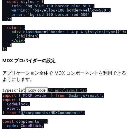
const
 styles = {

info
: 
'bg-blue-100 border-blue-500'
,

warning
: 
'bg-yellow-100 border-yellow-500'
,

error
: 
'bg-red-100 border-red-500'
,

  };

return
 (

<
div
className
=
{
`
border-l-4
p-4
 ${
styles
[
type
]}`}>
      {children}

</
div
>
  );

MDX プロバイダーの設定
アプリケーション全体で MDX コンポーネントを利用できる
ようにします。
typescript
Copy code
/
/
 app
/
layout.tsx
import
 { 
MDXProvider
 } 
from
'@mdx-js
/
react'
import
 {

CodeBlock
,

Alert
,

} 
from
'@
/
components
/
MDXComponents'
;

const
 components = {

code
: 
CodeBlock
,
