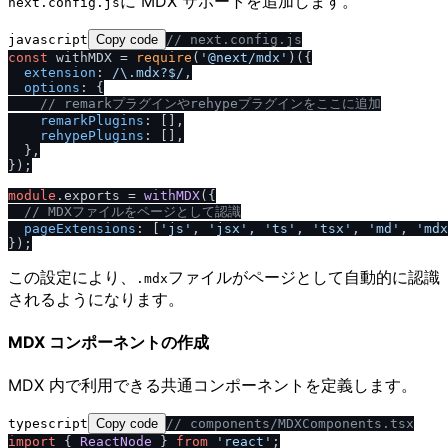
に MDX サポートを追加します。
next.config.js
javascript
Copy code
/
/
 next.config.js
const
 withMDX = 
require
(
'@next
/
mdx'
)({

extension
: 
/
\.mdx?$
/
,

options
: {

/
/
 remarkプラグインやrehypeプラグインをここに追加
remarkPlugins
: [],

rehypePlugins
: [],

  },

});

module
.
exports
 = 
withMDX
({

/
/
 MDXファイルをページとして認識
pageExtensions
: [
'js'
, 
'jsx'
, 
'ts'
, 
'tsx'
, 
'md'
, 
'mdx
この設定により、
ファイルがページとして自動的に認識
.mdx
されるようになります。
MDX コンポーネントの作成
MDX 内で利用できる共通コンポーネントを定義します。
typescript
Copy code
/
/
 components
/
MDXComponents.tsx
import
 { 
ReactNode
 } 
from
'react'
;
