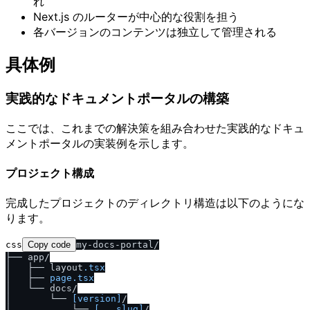
れ
Next.js のルーターが中心的な役割を担う
各バージョンのコンテンツは独立して管理される
具体例
実践的なドキュメントポータルの構築
ここでは、これまでの解決策を組み合わせた実践的なドキュ
メントポータルの実装例を示します。
プロジェクト構成
完成したプロジェクトのディレクトリ構造は以下のようにな
ります。
css
Copy code
my-docs-portal/

├── app/

│   ├── layout
.tsx
│   ├── 
page
.tsx
│   └── docs/

│       └── 
[version]
/

│           └── 
[...slug]
/
