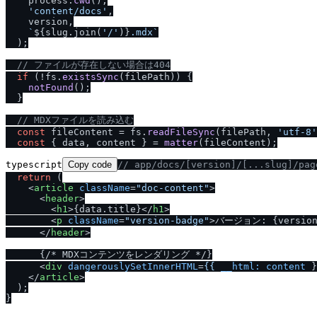
    process.
cwd
(),

'content
/
docs'
,

    version,

`
${slug.join(
'/'
)}
.mdx`
  );

/
/
 ファイルが存在しない場合は404
if
 (!fs.
existsSync
(filePath)) {

notFound
();

  }

/
/
 MDXファイルを読み込む
const
 fileContent = fs.
readFileSync
(filePath, 
'utf-8'
const
 { data, content } = 
matter
typescript
Copy code
/
/
 app
/
docs
/
[version]
/
[...slug]
/
pa
return
 (

<
article
className
=
"doc-content"
>
<
header
>
<
h1
>
{data.title}
</
h1
>
<
p
className
=
"version-badge"
>
バージョン: {version
</
header
>
      {
/
* MDXコンテンツをレンダリング *
/
}

<
div
dangerouslySetInnerHTML
=
{{
__html:
content
 }
</
article
>
  );
