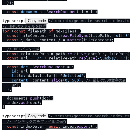
  });

const
documents
: 
SearchDocument
typescript
Copy code
/
/
 scripts
/
generate-search-index.t
/
/
 各MDXファイルを処理
for
 (
const
 filePath 
of
 mdxFiles) {

const
 fileContent = fs.
readFileSync
(filePath, 
'utf-8'
const
 { data, content } = 
matter
(fileContent);

/
/
 URLパスを生成
const
 relativePath = path.
relative
(docsDir, filePath)
const
 url = 
'
/
'
 + relativePath.
replace
(
/
\.mdx$
/
, 
''
);

const
doc
: 
SearchDocument
 = {

id
: url,

title
: data.
title
 || 
'Untitled'
,

content
: content.
slice
(
0
, 
500
), 
/
/
 最初の500文字のみ
    url,

  };

  documents.
push
(doc);

  index.
add
(doc);

typescript
Copy code
/
/
 scripts
/
generate-search-index.t
/
/
 インデックスをファイルに保存
const
 indexData = 
await
 index.
export
();
