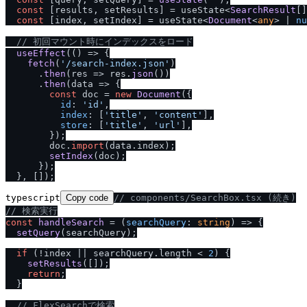
const
 [results, setResults] = useState<
SearchResult
[]
const
 [index, setIndex] = useState<
Document
<
any
> | 
nu
/
/
 初回マウント時にインデックスをロード
useEffect
(
() =>
 {

fetch
(
'
/
search-index.json'
)

      .
then
(
res
 =>
 res.
json
())

      .
then
(
data
 =>
 {

const
 doc = 
new
Document
({

id
: 
'id'
,

index
: [
'title'
, 
'content'
],

store
: [
'title'
, 
'url'
],

        });

        doc.
import
(data.
index
);

setIndex
(doc);

      });

typescript
Copy code
/
/
 components
/
SearchBox.tsx (続き)
/
/
 検索実行
const
handleSearch
 = (
searchQuery
: 
string
) => {

setQuery
(searchQuery);

if
 (!index || searchQuery.
length
 < 
2
) {

setResults
([]);

return
;

  }

/
/
 FlexSearchで検索