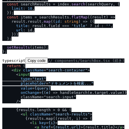
const
 searchResults = index.
search
(searchQuery, {

limit
: 
10
,

  });

const
 items = searchResults.
flatMap
(
(
result
) =>
    result.
result
.
map
(
(
id
: 
string
) =>
 ({

title
: result.
field
 === 
'title'
 ? id : 
''
,

url
: id,

    }))

  );

setResults
(items);

typescript
Copy code
/
/
 components
/
SearchBox.tsx (続き)
return
 (

<
div
className
=
"search-container"
>
<
input
type
=
"text"
placeholder
=
"ドキュメントを検索..."
value
=
{query}
onChange
=
{(e)
 =>
 handleSearch(e.target.value)}

        className="search-input"

/
>

      {results.length > 0 && (

<
ul
className
=
"search-results"
>
          {results.map((result, i) => (

<
li
key
=
{i}
>
<
a
href
=
{result.url}
>
{result.title}
</
a
>