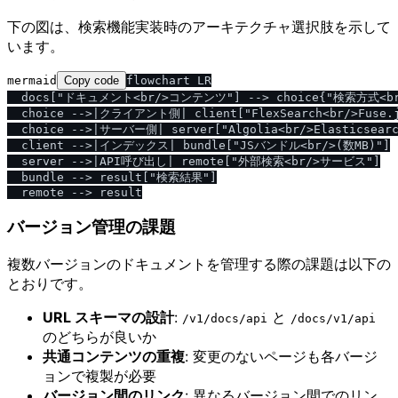
下の図は、検索機能実装時のアーキテクチャ選択肢を示して
います。
mermaid
Copy code
flowchart LR

  docs["ドキュメント<br/>コンテンツ"] --> choice{"検索方式<br
  choice -->|クライアント側| client["FlexSearch<br/>Fuse.j
  choice -->|サーバー側| server["Algolia<br/>Elasticsearc
  client -->|インデックス| bundle["JSバンドル<br/>(数MB)"]

  server -->|API呼び出し| remote["外部検索<br/>サービス"]

  bundle --> result["検索結果"]

バージョン管理の課題
複数バージョンのドキュメントを管理する際の課題は以下の
とおりです。
URL スキーマの設計
:
と
​/​v1​/​docs​/​api
​/​docs​/​v1​/​api
のどちらが良いか
共通コンテンツの重複
: 変更のないページも各バージ
ョンで複製が必要
バージョン間のリンク
: 異なるバージョン間でのリン