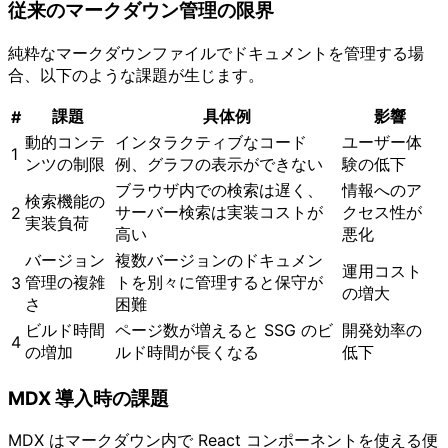
従来のマークダウン管理の限界
純粋なマークダウンファイルでドキュメントを管理する場
合、以下のような課題が生じます。
課題
具体例
影響
#
動的コンテ
インタラクティブなコード
ユーザー体
1
ンツの制限
例、グラフの表示ができない
験の低下
ブラウザ内での検索は遅く、
情報へのア
検索機能の
サーバー検索は実装コストが
クセス性が
2
実装負荷
高い
悪化
バージョン
複数バージョンのドキュメン
運用コスト
管理の複雑
トを別々に管理すると保守が
3
の増大
さ
困難
ビルド時間
ページ数が増えると SSG のビ
開発効率の
4
の増加
ルド時間が長くなる
低下
MDX 導入時の課題
MDX はマークダウン内で React コンポーネントを使える便