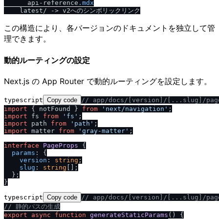
      api-reference
.mdx
この構造により、各バージョンのドキュメントを独立して管
理できます。
動的ルーティングの設定
Next.js の App Router で動的ルーティングを設定します。
typescript
Copy code
/
/
 app
/
docs
/
[version]
/
[...slug]
/
pag
import
 { notFound } 
from
'next
/
navigation'
import
 fs 
from
'fs'
import
 path 
from
'path'
import
 matter 
from
'gray-matter'
;

interface
PageProps
 {

params
: {

version
: 
string
;

slug
: 
string
[];

  };

typescript
Copy code
/
/
 app
/
docs
/
[version]
/
[...slug]
/
pa
/
/
 静的パスの生成
export
async
function
generateStaticParams
(
) {
