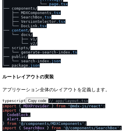
│               └── 
page
.tsx
├── components/

│   ├── MDXComponents
.tsx
│   ├── SearchBox
.tsx
│   ├── VersionSelector
.tsx
│   └── DocLink
.tsx
├── 
content
/

│   └── docs/

│       ├── v1/

│       └── v2/

├── scripts/

│   └── generate-search-index
.ts
├── public/

│   └── search-index
.json
└── package
.json
ルートレイアウトの実装
アプリケーション全体のレイアウトを定義します。
typescript
Copy code
/
/
 app
/
layout.tsx
import
 { 
MDXProvider
 } 
from
'@mdx-js
/
react'
import
 {

CodeBlock
,

Alert
,

} 
from
'@
/
components
/
MDXComponents'
import
 { 
SearchBox
 } 
from
'@
/
components
/
SearchBox'