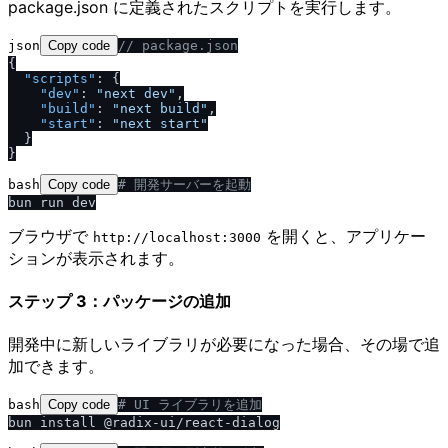
package.json に定義されたスクリプトを実行します。
json
Copy code
/
/
 package.json
{
"scripts"
:
{
"dev"
:
"next dev"
,
"build"
:
"next build"
,
"start"
:
"next start"
}
}
bash
Copy code
# 開発サーバーを起動
ブラウザで
を開くと、アプリケー
http:​/​​/​localhost:3000
ションが表示されます。
ステップ 3：パッケージの追加
開発中に新しいライブラリが必要になった場合、その場で追
加できます。
bash
Copy code
# UI ライブラリを追加