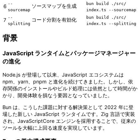
--
bun build .​/​src​/​
ソースマップを生成
6
sourcemap
index.ts --sourcemap
--
bun build .​/​src​/​
コード分割を有効化
7
splitting
index.ts --splitting
背景
JavaScript ランタイムとパッケージマネージャー
の進化
Node.js が登場して以来、JavaScript エコシステムは
npm、yarn、pnpm と進化を続けてきました。しかし、依
存関係のインストールやビルド処理には依然として時間がか
かり、開発体験を損なう要因となっていました。
Bun は、こうした課題に対する解決策として 2022 年に登
場した新しい JavaScript ランタイムです。Zig 言語で実装
され、JavaScriptCore エンジンを採用することで、従来の
ツールを大幅に上回る速度を実現しています。