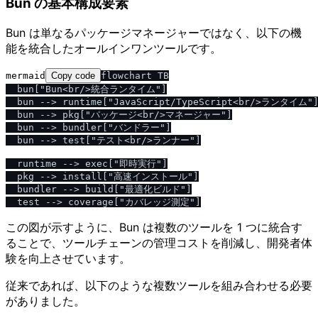
Bun の基本構成要素
Bun は単なるパッケージマネージャーではなく、以下の機
能を統合したオールインワンツールです。
mermaid
Copy code
flowchart TB

  bun["Bun<br/>統合ランタイム"]

  bun --> runtime["JavaScript/TypeScript<br/>ランタイム"]
  bun --> pkg["パッケージ<br/>マネージャー"]

  bun --> bundler["バンドラー"]

  bun --> test["テスト<br/>ランナー"]

  runtime --> exec["即時実行"]

  pkg --> install["高速インストール"]

  bundler --> build["最適化ビルド"]

この図が示すように、Bun は複数のツールを 1 つに統合す
ることで、ツールチェーンの管理コストを削減し、開発者体
験を向上させています。
従来であれば、以下のような複数ツールを組み合わせる必要
がありました。