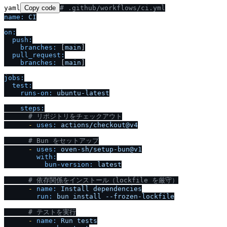
yaml
Copy code
# .github
/
workflows
/
ci.yml
name:
CI
on:
push:
branches:
 [
main
]

pull_request:
branches:
 [
main
]

jobs:
test:
runs-on:
ubuntu-latest
steps:
# リポジトリをチェックアウト
-
uses:
actions
/
checkout@v4
# Bun をセットアップ
-
uses:
oven-sh
/
setup-bun@v1
with:
bun-version:
latest
# 依存関係をインストール（lockfile を厳守）
-
name:
Install
dependencies
run:
bun
install
--frozen-lockfile
# テストを実行
-
name:
Run
tests