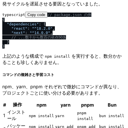
発サイクルを遅延させる要因となっていました。
typescript
Copy code
/
/
 package.json の例
{

"dependencies"
: {

"react"
: 
"^18.2.0"
,

"next"
: 
"^14.0.0"
,

/
/
 ...数十から数百の依存関係
  }

上記のような構成で
を実行すると、数分かか
npm install
ることも珍しくありません。
コマンドの複雑さと学習コスト
npm、yarn、pnpm それぞれで微妙にコマンドが異なり、
プロジェクトごとに使い分ける必要があります。
操作
#
npm
yarn
pnpm
Bun
インスト
pnpm
1
npm install
yarn
bun install
ール
install
パッケー
npm install
yarn add
pnpm add
bun install