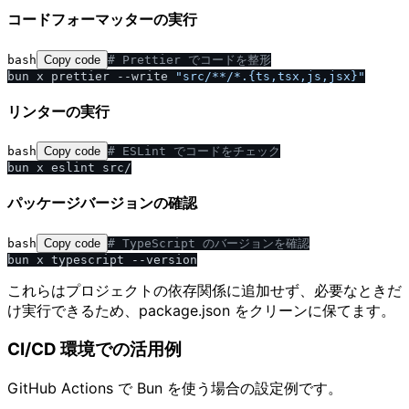
コードフォーマッターの実行
bash
Copy code
# Prettier でコードを整形
bun x prettier --write 
"src
/
**
/
*.{ts,tsx,js,jsx}"
リンターの実行
bash
Copy code
# ESLint でコードをチェック
パッケージバージョンの確認
bash
Copy code
# TypeScript のバージョンを確認
これらはプロジェクトの依存関係に追加せず、必要なときだ
け実行できるため、package.json をクリーンに保てます。
CI/CD 環境での活用例
GitHub Actions で Bun を使う場合の設定例です。