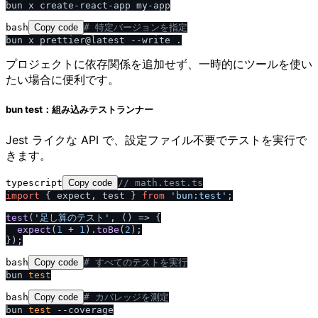
bash
Copy code
# 特定バージョンを指定
プロジェクトに依存関係を追加せず、一時的にツールを使い
たい場合に便利です。
bun test：組み込みテストランナー
Jest ライクな API で、設定ファイル不要でテストを実行で
きます。
typescript
Copy code
/
/
 math.test.ts
import
 { expect, test } 
from
'bun:test'
;

test
(
'足し算のテスト'
, 
() =>
 {

expect
(
1
 + 
1
).
toBe
(
2
);

bash
Copy code
# すべてのテストを実行
bun 
test
bash
Copy code
# カバレッジを測定
bun 
test