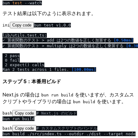
bun 
test
テスト結果は以下のように表示されます。
ini
Copy code
bun test v1.0.0

lib/utils.test.ts:

✓ 算術関数のテスト > add は2つの数値を正しく加算する 
[0.50ms]
✓ 算術関数のテスト > multiply は2つの数値を正しく乗算する 
[0.3
 2 pass

 0 fail

 2 expect() calls

Ran 2 tests across 1 files. 
[100.00ms]
ステップ 5：本番用ビルド
Next.js の場合は
を使いますが、カスタムス
bun run build
クリプトやライブラリの場合は
を使います。
bun build
bash
Copy code
# Next.js のビルド
bash
Copy code
# カスタムスクリプトのバンドル