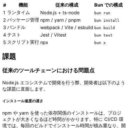
機能
従来の構成
Bun での構成
#
ランタイム
1
Node.js + ts-node
bun run
パッケージ管理
2
npm / yarn / pnpm
bun install
バンドル
3
webpack / Vite / esbuild
bun build
テスト
4
Jest / Vitest
bun test
スクリプト実行
5
npx
bun x
課題
従来のツールチェーンにおける問題点
Node.js エコシステムで開発を行う際、開発者は以下のよう
な課題に直面します。
インストール速度の遅さ
npm や yarn を使った依存関係のインストールは、プロジ
ェクトが大きくなるほど時間がかかります。特に CI/CD 環
境では、毎回のビルドでインストール時間が積み重なり、開