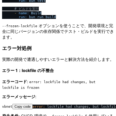
run:
bun
test
# ビルドを実行
-
name:
Build
run:
bun
run
build
オプションを使うことで、開発環境と完
--frozen-lockfile
全に同じバージョンの依存関係でテスト・ビルドを実行でき
ます。
エラー対処例
実際の開発で遭遇しやすいエラーと解決方法を紹介します。
エラー 1：lockfile の不整合
エラーコード
:
error: lockfile had changes, but
lockfile is frozen
エラーメッセージ
:
vbnet
Copy code
error:
 lockfile had changes, but lockfil