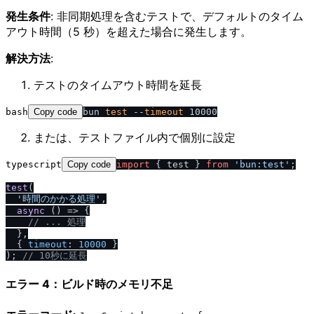
発生条件
: 非同期処理を含むテストで、デフォルトのタイム
アウト時間（5 秒）を超えた場合に発生します。
解決方法
:
テストのタイムアウト時間を延長
bash
Copy code
bun 
test
 --
timeout
または、テストファイル内で個別に設定
typescript
Copy code
import
 { test } 
from
'bun:test'
;

test
(

'時間のかかる処理'
,

async
 () => {

/
/
 ... 処理
  },

  { 
timeout
: 
10000
 }

); 
/
/
 10秒に延長
エラー 4：ビルド時のメモリ不足