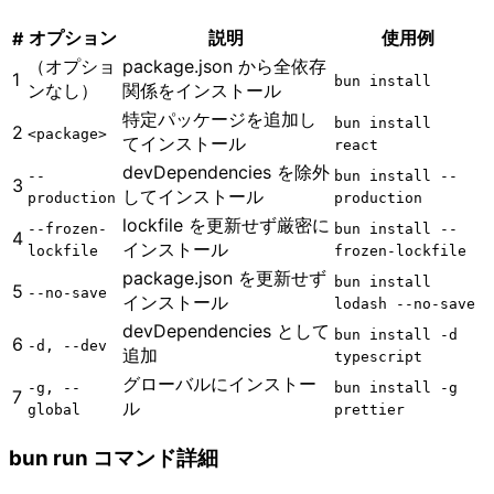
オプション
説明
使用例
#
（オプショ
package.json から全依存
1
bun install
ンなし）
関係をインストール
特定パッケージを追加し
bun install
2
<package>
てインストール
react
devDependencies を除外
--
bun install --
3
してインストール
production
production
lockfile を更新せず厳密に
--frozen-
bun install --
4
インストール
lockfile
frozen-lockfile
package.json を更新せず
bun install
5
--no-save
インストール
lodash --no-save
devDependencies として
bun install -d
6
-d, --dev
追加
typescript
グローバルにインストー
-g, --
bun install -g
7
ル
global
prettier
bun run コマンド詳細