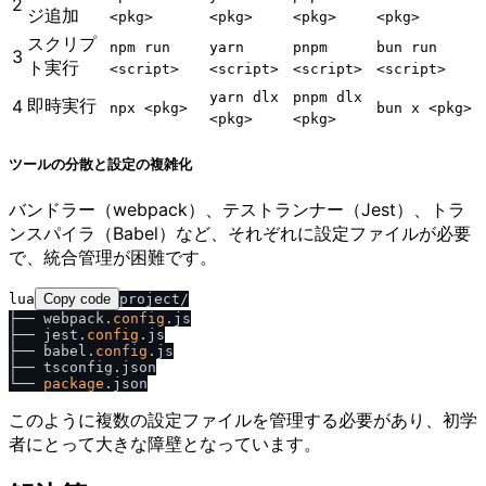
2
ジ追加
<pkg>
<pkg>
<pkg>
<pkg>
スクリプ
npm run
yarn
pnpm
bun run
3
ト実行
<script>
<script>
<script>
<script>
yarn dlx
pnpm dlx
即時実行
4
npx <pkg>
bun x <pkg>
<pkg>
<pkg>
ツールの分散と設定の複雑化
バンドラー（webpack）、テストランナー（Jest）、トラ
ンスパイラ（Babel）など、それぞれに設定ファイルが必要
で、統合管理が困難です。
lua
Copy code
project/

├── webpack.
config
.js

├── jest.
config
.js

├── babel.
config
.js

├── tsconfig.json

└── 
package
このように複数の設定ファイルを管理する必要があり、初学
者にとって大きな障壁となっています。