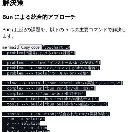
解決策
Bun による統合的アプローチ
Bun は上記の課題を、以下の 5 つの主要コマンドで解決し
ます。
mermaid
Copy code
flowchart LR

  problem["開発における<br/>課題"]

  problem --> slow["インストール<br/>が遅い"]

  problem --> complex["コマンドが<br/>複雑"]

  problem --> tools["ツールが<br/>分散"]

  slow --> install["bun install<br/>高速インストール"]

  complex --> run["bun run<br/>統一実行"]

  complex --> x["bun x<br/>即時実行"]

  tools --> test["bun test<br/>組込テスト"]

  tools --> build["bun build<br/>組込バンドラ"]

  install --> solution["統合された<br/>開発体験"]

  run --> solution

  x --> solution

  test --> solution
