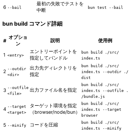
最初の失敗でテストを
6
--bail
bun test --bail
中断
bun build コマンド詳細
オプショ
説明
使用例
#
ン
エントリーポイントを
bun build .​/​src​/​
1
<entry>
指定してバンドル
index.ts
bun build .​/​src​/​
出力先ディレクトリを
--outdir
2
index.ts --outdir .​/​
指定
<dir>
dist
bun build .​/​src​/​
--outfile
出力ファイル名を指定
3
index.ts --outfile .​
<file>
/​bundle.js
bun build .​/​src​/​
ターゲット環境を指定
--target
4
index.ts --target
（browser/node/bun）
<target>
browser
bun build .​/​src​/​
コードを圧縮
5
--minify
index.ts --minify