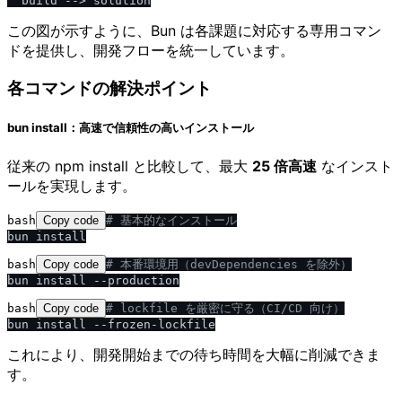
この図が示すように、Bun は各課題に対応する専用コマン
ドを提供し、開発フローを統一しています。
各コマンドの解決ポイント
bun install：高速で信頼性の高いインストール
従来の npm install と比較して、最大
25 倍高速
なインスト
ールを実現します。
bash
Copy code
# 基本的なインストール
bash
Copy code
# 本番環境用（devDependencies を除外）
bash
Copy code
# lockfile を厳密に守る（CI
/
CD 向け）
これにより、開発開始までの待ち時間を大幅に削減できま
す。