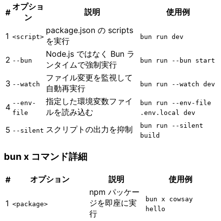
オプショ
説明
使用例
#
ン
package.json の scripts
1
<script>
bun run dev
を実行
Node.js ではなく Bun ラ
2
--bun
bun run --bun start
ンタイムで強制実行
ファイル変更を監視して
3
--watch
bun run --watch dev
自動再実行
指定した環境変数ファイ
--env-
bun run --env-file
4
ルを読み込む
file
.env.local dev
bun run --silent
スクリプトの出力を抑制
5
--silent
build
bun x コマンド詳細
オプション
説明
使用例
#
npm パッケー
bun x cowsay
ジを即座に実
1
<package>
hello
行