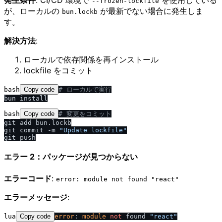
発生条件
: CI/CD 環境で
を使用している
--frozen-lockfile
が、ローカルの
が最新でない場合に発生しま
bun.lockb
す。
解決方法
:
ローカルで依存関係を再インストール
lockfile をコミット
bash
Copy code
# ローカルで実行
bash
Copy code
# 変更をコミット
git add bun.lockb

git commit -m 
"Update lockfile"
エラー 2：パッケージが見つからない
エラーコード
:
error: module not found "react"
エラーメッセージ
:
lua
Copy code
error
: 
module
not
 found 
"react"