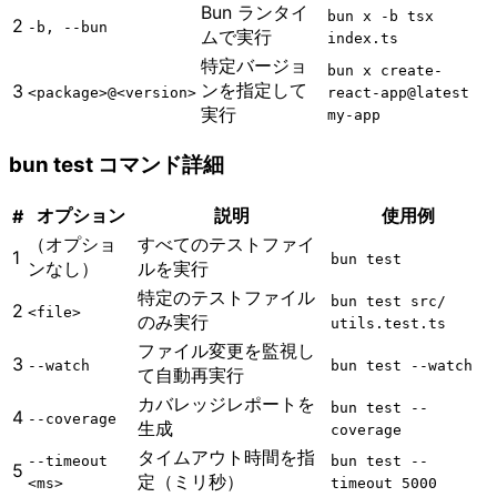
Bun ランタイ
bun x -b tsx
2
-b, --bun
ムで実行
index.ts
特定バージョ
bun x create-
ンを指定して
3
<package>@<version>
react-app@latest
実行
my-app
bun test コマンド詳細
オプション
説明
使用例
#
（オプショ
すべてのテストファイ
1
bun test
ンなし）
ルを実行
特定のテストファイル
bun test src​/​
2
<file>
のみ実行
utils.test.ts
ファイル変更を監視し
3
--watch
bun test --watch
て自動再実行
カバレッジレポートを
bun test --
4
--coverage
生成
coverage
タイムアウト時間を指
--timeout
bun test --
5
定（ミリ秒）
<ms>
timeout 5000