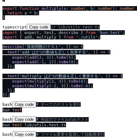
export
function
multiply
(
a
: 
number
, 
b
: 
number
): 
number
 
return
 a * b;

typescript
Copy code
/
/
 lib
/
utils.test.ts
import
 { expect, test, describe } 
from
'bun:test'
import
 { add, multiply } 
from
'.
/
utils'
;

describe
(
'算術関数のテスト'
, 
() =>
 {

test
(
'add は2つの数値を正しく加算する'
, 
() =>
 {

expect
(
add
(
2
, 
3
)).
toBe
(
5
);

expect
(
add
(-
1
, 
1
)).
toBe
(
0
);

  });

test
(
'multiply は2つの数値を正しく乗算する'
, 
() =>
 {

expect
(
multiply
(
2
, 
3
)).
toBe
(
6
);

expect
(
multiply
(-
2
, 
3
)).
toBe
(-
6
);

  });

bash
Copy code
# すべてのテストを実行
bun 
test
bash
Copy code
# 特定のファイルのみテスト
bun 
test
bash
Copy code
# ファイル変更を監視して自動再実行