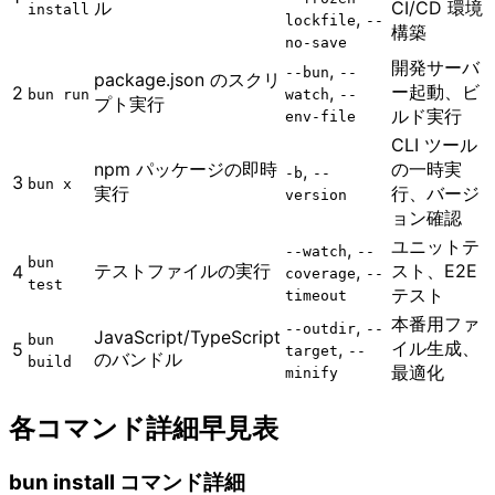
ル
CI/CD 環境
install
,
lockfile
--
構築
no-save
開発サーバ
,
--bun
--
package.json のスクリ
ー起動、ビ
2
,
bun run
watch
--
プト実行
ルド実行
env-file
CLI ツール
npm パッケージの即時
の一時実
,
-b
--
3
bun x
実行
行、バージ
version
ョン確認
ユニットテ
,
--watch
--
bun
テストファイルの実行
スト、E2E
4
,
coverage
--
test
テスト
timeout
本番用ファ
,
--outdir
--
JavaScript/TypeScript
bun
イル生成、
5
,
target
--
のバンドル
build
最適化
minify
各コマンド詳細早見表
bun install コマンド詳細