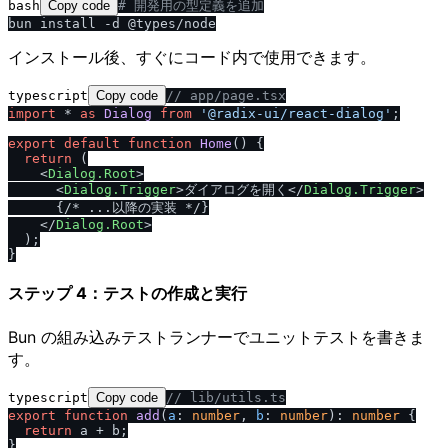
bash
Copy code
# 開発用の型定義を追加
インストール後、すぐにコード内で使用できます。
typescript
Copy code
/
/
 app
/
page.tsx
import
 * 
as
Dialog
from
'@radix-ui
/
react-dialog'
;

export
default
function
Home
(
) {

return
 (

<
Dialog.Root
>
<
Dialog.Trigger
>
ダイアログを開く
</
Dialog.Trigger
>
      {
/
* ...以降の実装 *
/
}

</
Dialog.Root
>
  );

ステップ 4：テストの作成と実行
Bun の組み込みテストランナーでユニットテストを書きま
す。
typescript
Copy code
/
/
 lib
/
utils.ts
export
function
add
(
a
: 
number
, 
b
: 
number
): 
number
 {

return
 a + b;

}
