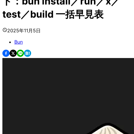
ト：bun install／run／x／
test／build 一括早見表
2025年11月5日
Bun