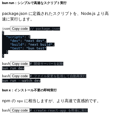
bun run：シンプルで高速なスクリプト実行
package.json に定義されたスクリプトを、Node.js より高
速に実行します。
json
Copy code
/
/
 package.json
{
"scripts"
:
{
"dev"
:
"next dev"
,
"build"
:
"next build"
,
"test"
:
"bun test"
}
}
bash
Copy code
# 開発サーバーを起動
bash
Copy code
# ファイル変更を監視して自動再実行
bun x：インストール不要の即時実行
npm の
に相当しますが、より高速で直感的です。
npx
bash
Copy code
# create-react-app を即座に実行