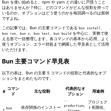
Bun を使い始めると、npm や yarn との違いに戸惑うこと
はありませんか？特に、どのコマンドがどんな役割を持って
いるのか、オプションはどう使うのかを毎回調べるのは面倒
ですよね。
この記事では、Bun の主要コマンドである
、
bun install
、
、
、
を中心に、実務で使
bun run
bun x
bun test
bun build
える形で一括整理します。各コマンドの基本から応用、よく
使うオプション、エラー対処まで網羅した早見表として活用
いただけます。
Bun 主要コマンド早見表
以下の表は、Bun の主要 5 コマンドの役割と代表的なオプ
ションをまとめたものです。
コマン
代表的なオ
主な役割
用途例
#
ド
プション
--
プロジェク
,
production
依存関係のインストー
ト初期化、
bun
1
--frozen-