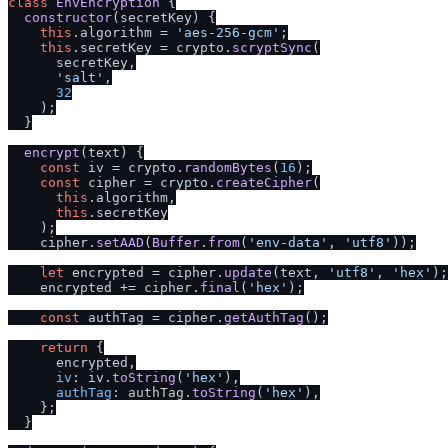
class
EnvEncryption
 {

constructor
(
secretKey
) {

this
.
algorithm
 = 
'aes-256-gcm'
;

this
.
secretKey
 = crypto.
scryptSync
(

      secretKey,

'salt'
,

32
    );

  }

encrypt
(
text
) {

const
 iv = crypto.
randomBytes
(
16
);

const
 cipher = crypto.
createCipher
(

this
.
algorithm
,

this
.
secretKey
    );

    cipher.
setAAD
(
Buffer
.
from
(
'env-data'
, 
'utf8'
));

let
 encrypted = cipher.
update
(text, 
'utf8'
, 
'hex'
);

    encrypted += cipher.
final
(
'hex'
);

const
 authTag = cipher.
getAuthTag
();

return
 {

      encrypted,

iv
: iv.
toString
(
'hex'
),

authTag
: authTag.
toString
(
'hex'
),

    };

  }
