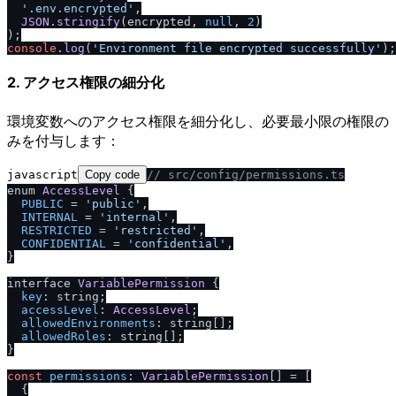
'.env.encrypted'
,

JSON
.
stringify
(encrypted, 
null
, 
2
)

console
.
log
(
'Environment file encrypted successfully'
2. アクセス権限の細分化
環境変数へのアクセス権限を細分化し、必要最小限の権限の
みを付与します：
javascript
Copy code
/
/
 src
/
config
/
permissions.ts
enum 
AccessLevel
 {

PUBLIC
 = 
'public'
,

INTERNAL
 = 
'internal'
,

RESTRICTED
 = 
'restricted'
,

CONFIDENTIAL
 = 
'confidential'
,

}

interface 
VariablePermission
 {

key
: string;

accessLevel
: 
AccessLevel
;

allowedEnvironments
: string[];

allowedRoles
: string[];

}

const
permissions
: 
VariablePermission
[] = [

  {
