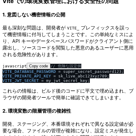
Vite での環境変数管理における安全性の問題
1. 意図しない機密情報の公開
最も深刻な問題は、開発者が
プレフィックスを誤っ
VITE_
て機密情報に付与してしまうことです。この単純なミスによ
り、API キーやデータベースパスワードがクライアント側に
露出し、ソースコードを閲覧した悪意のあるユーザーに悪用
される危険性があります。
javascript
Copy code
/
/
 危険な設定例
VITE_DATABASE_PASSWORD
VITE_PRIVATE_API_KEY
VITE_JWT_SECRET
これらの情報は、ビルド後のコードに平文で埋め込まれ、ブ
ラウザの開発者ツールで簡単に確認できてしまいます。
2. 環境変数の階層管理の複雑性
開発、ステージング、本番環境それぞれで異なる設定値が必
要な場合、ファイルの管理が複雑になり、設定ミスが発生し