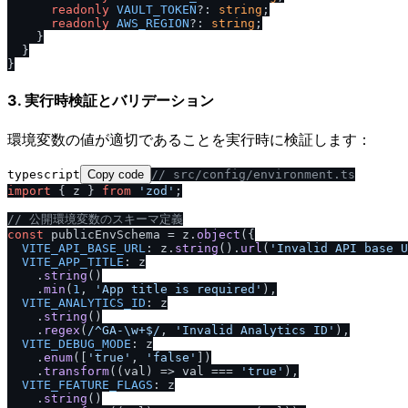
readonly
VAULT_TOKEN
?: 
string
;

readonly
AWS_REGION
?: 
string
;

    }

  }

3. 実行時検証とバリデーション
環境変数の値が適切であることを実行時に検証します：
typescript
Copy code
/
/
 src
/
config
/
environment.ts
import
 { z } 
from
'zod'
;

/
/
 公開環境変数のスキーマ定義
const
 publicEnvSchema = z.
object
({

VITE_API_BASE_URL
: z.
string
().
url
(
'Invalid API base U
VITE_APP_TITLE
: z

    .
string
()

    .
min
(
1
, 
'App title is required'
),

VITE_ANALYTICS_ID
: z

    .
string
()

    .
regex
(
/
^GA-\w+$
/
, 
'Invalid Analytics ID'
),

VITE_DEBUG_MODE
: z

    .
enum
([
'true'
, 
'false'
])

    .
transform
(
(
val
) =>
 val === 
'true'
),

VITE_FEATURE_FLAGS
: z

    .
string
()
