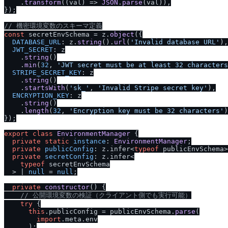
    .
transform
(
(
val
) =>
JSON
.
parse
(val)),

});

/
/
 機密環境変数のスキーマ定義
const
 secretEnvSchema = z.
object
({

DATABASE_URL
: z.
string
().
url
(
'Invalid database URL'
),

JWT_SECRET
: z

    .
string
()

    .
min
(
32
, 
'JWT secret must be at least 32 characters
STRIPE_SECRET_KEY
: z

    .
string
()

    .
startsWith
(
'sk_'
, 
'Invalid Stripe secret key'
),

ENCRYPTION_KEY
: z

    .
string
()

    .
length
(
32
, 
'Encryption key must be 32 characters'
)
});

export
class
EnvironmentManager
 {

private
static
instance
: 
EnvironmentManager
;

private
publicConfig
: z.
infer
<
typeof
 publicEnvSchema>
private
secretConfig
: z.
infer
<

typeof
 secretEnvSchema

  > | 
null
 = 
null
;

private
constructor
(
) {

/
/
 公開環境変数の検証（クライアント側でも実行可能）
try
 {

this
.
publicConfig
 = publicEnvSchema.
parse
(

import
.
meta
.
env
      );
