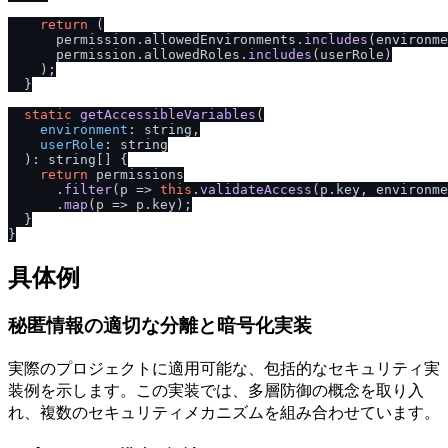
return
 (

      permission.
allowedEnvironments
.
includes
(environme
      permission.
allowedRoles
.
includes
(userRole)

    );

  }

static
getAccessibleVariables
(

environment
: string,

userRole
: string

  ): string[] {

return
 permissions

      .
filter
(
p
 =>
this
.
validateAccess
(p.
key
, environme
      .
map
(
p
 =>
 p.
key
);

  }

具体例
秘匿情報の適切な分離と暗号化実装
実際のプロジェクトに適用可能な、包括的なセキュリティ実
装例を示します。この実装では、多層防御の概念を取り入
れ、複数のセキュリティメカニズムを組み合わせています。