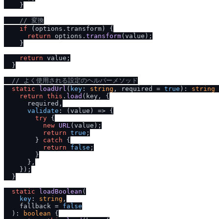
    }

/
/
 変換
if
 (options.
transform
) {

return
 options.
transform
(value);

    }

return
 value;

  }

/
/
 よく使用される設定のヘルパーメソッド
static
loadUrl
(
key
: 
string
, required = 
true
): 
string
 
return
this
.
load
(key, {

      required,

validate
: 
(
value
) =>
 {

try
 {

new
URL
(value);

return
true
;

        } 
catch
 {

return
false
;

        }

      },

    });

  }

static
loadBoolean
(

key
: 
string
,

    fallback = 
false
  ): 
boolean
 {
