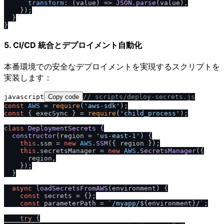
transform
: 
(
value
) =>
JSON
.
parse
(value),

    });

  }

5. CI/CD 統合とデプロイメント自動化
本番環境での安全なデプロイメントを実現するスクリプトを
実装します：
javascript
Copy code
/
/
 scripts
/
deploy-secrets.js
const
AWS
 = 
require
(
'aws-sdk'
const
 { execSync } = 
require
(
'child_process'
);

class
DeploymentSecrets
 {

constructor
(
region = 
'us-east-1'
) {

this
.
ssm
 = 
new
AWS
.
SSM
({ region });

this
.
secretsManager
 = 
new
AWS
.
SecretsManager
({

      region,

    });

  }

async
loadSecretsFromAWS
(
environment
) {

const
 secrets = {};

const
 parameterPath = 
`
/
myapp
/
${environment}
/
`
;

try
 {
