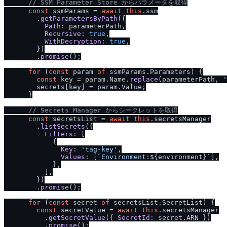
/
/
 SSM Parameter Store からパラメータを取得
const
 ssmParams = 
await
this
.
ssm
        .
getParametersByPath
({

Path
: parameterPath,

Recursive
: 
true
,

WithDecryption
: 
true
,

        })

        .
promise
();

for
 (
const
 param 
of
 ssmParams.
Parameters
) {

const
 key = param.
Name
.
replace
(parameterPath, 
'
        secrets[key] = param.
Value
;

      }

/
/
 Secrets Manager からシークレットを取得
const
 secretsList = 
await
this
.
secretsManager
        .
listSecrets
({

Filters
: [

            {

Key
: 
'tag-key'
,

Values
: [
`Environment:
${environment}
`
],

            },

          ],

        })

        .
promise
();

for
 (
const
 secret 
of
 secretsList.
SecretList
) {

const
 secretValue = 
await
this
.
secretsManager
          .
getSecretValue
({ 
SecretId
: secret.
ARN
 })

          .
promise
();
