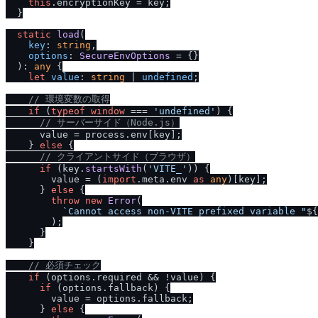
this
.
encryptionKey
 = key;

  }

static
load
(

key
: 
string
,

options
: 
SecureEnvOptions
 = {}

  ): 
any
 {

let
value
: 
string
 | 
undefined
;

/
/
 環境変数の取得
if
 (
typeof
window
 === 
'undefined'
) {

/
/
 サーバーサイド（Node.js）
      value = process.
env
[key];

    } 
else
 {

/
/
 クライアントサイド（ブラウザ）
if
 (key.
startsWith
(
'VITE_'
)) {

        value = (
import
.
meta
.
env
as
any
)[key];

      } 
else
 {

throw
new
Error
(

`Cannot access non-VITE prefixed variable "
${
        );

      }

    }

/
/
 必須チェック
if
 (options.
required
 && !value) {

if
 (options.
fallback
) {

        value = options.
fallback
;

      } 
else
 {
