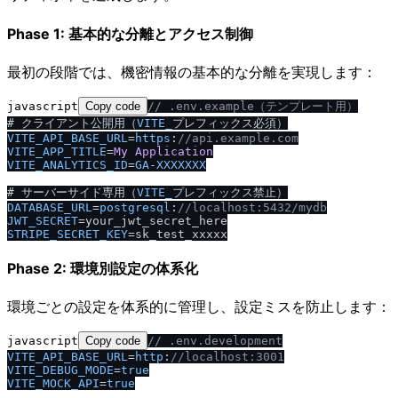
Phase 1: 基本的な分離とアクセス制御
最初の段階では、機密情報の基本的な分離を実現します：
javascript
Copy code
/
/
 .env.example（テンプレート用）
# クライアント公開用（
VITE_
VITE_API_BASE_URL
=
https
:
/
/
api.example.com
VITE_APP_TITLE
=
My
Application
VITE_ANALYTICS_ID
=
GA
-
XXXXXXX
# サーバーサイド専用（
VITE_
DATABASE_URL
=
postgresql
:
/
/
localhost:5432
/
mydb
JWT_SECRET
STRIPE_SECRET_KEY
Phase 2: 環境別設定の体系化
環境ごとの設定を体系的に管理し、設定ミスを防止します：
javascript
Copy code
/
/
 .env.development
VITE_API_BASE_URL
=
http
:
/
/
localhost:3001
VITE_DEBUG_MODE
=
true
VITE_MOCK_API
=
true