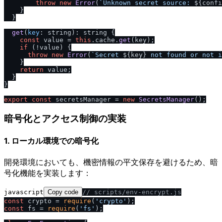
throw
new
Error
(
`Unknown secret source: 
${confi
    }

  }

get
(
key
: string): string {

const
 value = 
this
.
cache
.
get
(key);

if
 (!value) {

throw
new
Error
(
`Secret 
${key}
 not found or not i
    }

return
 value;

  }

}

export
const
 secretsManager = 
new
SecretsManager
暗号化とアクセス制御の実装
1. ローカル環境での暗号化
開発環境においても、機密情報の平文保存を避けるため、暗
号化機能を実装します：
javascript
Copy code
/
/
 scripts
/
env-encrypt.js
const
 crypto = 
require
(
'crypto'
const
 fs = 
require
(
'fs'
);
