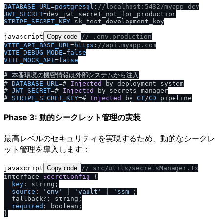
DATABASE_URL
=
postgresql
:
/
/
localhost:5432
/
myapp_dev
JWT_SECRET
STRIPE_SECRET_KEY
javascript
Copy code
/
/
 .env.production
VITE_API_BASE_URL
=
https
:
/
/
api.myapp.com
VITE_DEBUG_MODE
=
false
VITE_MOCK_API
=
false
# 本番環境の機密情報は外部システムから注入

# 
DATABASE_URL
=# 
Injected
 by deployment system

# 
JWT_SECRET
=# 
Injected
 by secrets manager

# 
STRIPE_SECRET_KEY
=# 
Injected
 by 
CI
/
CD
Phase 3: 動的シークレット管理の実装
最高レベルのセキュリティを実現するため、動的なシークレ
ット管理を導入します：
javascript
Copy code
/
/
 src
/
utils
/
secretsManager.ts
interface 
SecretConfig
 {

key
: string;

source
: 
'env'
 | 
'vault'
 | 
'ssm'
;

  fallback?: string;

required
: boolean;

}
