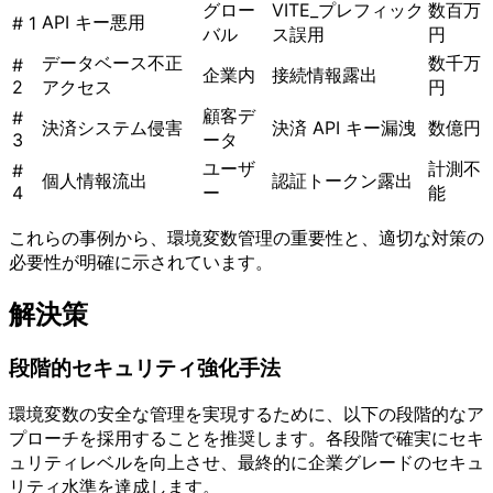
グロー
VITE_プレフィック
数百万
API キー悪用
# 1
バル
ス誤用
円
データベース不正
数千万
#
企業内
接続情報露出
2
アクセス
円
顧客デ
#
決済システム侵害
決済 API キー漏洩
数億円
3
ータ
ユーザ
計測不
#
個人情報流出
認証トークン露出
4
ー
能
これらの事例から、環境変数管理の重要性と、適切な対策の
必要性が明確に示されています。
解決策
段階的セキュリティ強化手法
環境変数の安全な管理を実現するために、以下の段階的なア
プローチを採用することを推奨します。各段階で確実にセキ
ュリティレベルを向上させ、最終的に企業グレードのセキュ
リティ水準を達成します。