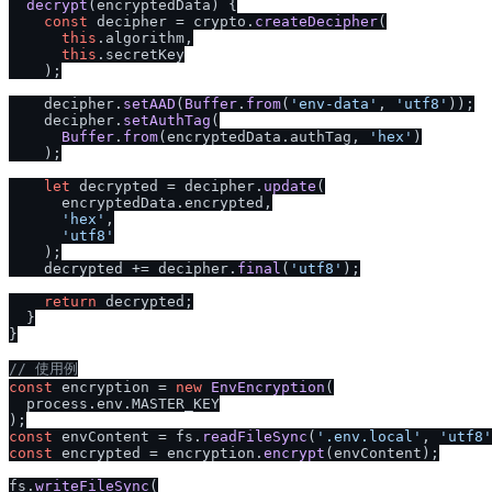
decrypt
(
encryptedData
) {

const
 decipher = crypto.
createDecipher
(

this
.
algorithm
,

this
.
secretKey
    );

    decipher.
setAAD
(
Buffer
.
from
(
'env-data'
, 
'utf8'
));

    decipher.
setAuthTag
(

Buffer
.
from
(encryptedData.
authTag
, 
'hex'
)

    );

let
 decrypted = decipher.
update
(

      encryptedData.
encrypted
,

'hex'
,

'utf8'
    );

    decrypted += decipher.
final
(
'utf8'
);

return
 decrypted;

  }

}

/
/
 使用例
const
 encryption = 
new
EnvEncryption
(

  process.
env
.
MASTER_KEY
const
 envContent = fs.
readFileSync
(
'.env.local'
, 
'utf8'
const
 encrypted = encryption.
encrypt
(envContent);

fs.
writeFileSync
(
