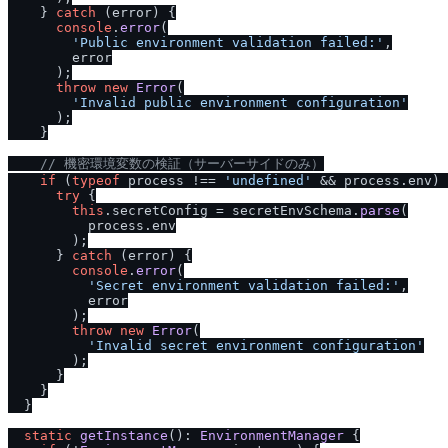
    } 
catch
 (error) {

console
.
error
(

'Public environment validation failed:'
,

        error

      );

throw
new
Error
(

'Invalid public environment configuration'
      );

    }

/
/
 機密環境変数の検証（サーバーサイドのみ）
if
 (
typeof
 process !== 
'undefined'
 && process.
env
) 
try
 {

this
.
secretConfig
 = secretEnvSchema.
parse
(

          process.
env
        );

      } 
catch
 (error) {

console
.
error
(

'Secret environment validation failed:'
,

          error

        );

throw
new
Error
(

'Invalid secret environment configuration'
        );

      }

    }

  }

static
getInstance
(): 
EnvironmentManager
 {
