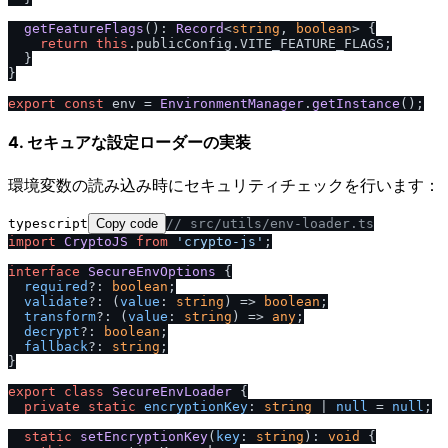
getFeatureFlags
(): 
Record
<
string
, 
boolean
> {

return
this
.
publicConfig
.
VITE_FEATURE_FLAGS
;

  }

}

export
const
 env = 
EnvironmentManager
.
getInstance
4. セキュアな設定ローダーの実装
環境変数の読み込み時にセキュリティチェックを行います：
typescript
Copy code
/
/
 src
/
utils
/
env-loader.ts
import
CryptoJS
from
'crypto-js'
;

interface
SecureEnvOptions
 {

required
?: 
boolean
;

validate
?: 
(
value
: 
string
) =>
boolean
;

transform
?: 
(
value
: 
string
) =>
any
;

decrypt
?: 
boolean
;

fallback
?: 
string
;

}

export
class
SecureEnvLoader
 {

private
static
encryptionKey
: 
string
 | 
null
 = 
null
;

static
setEncryptionKey
(
key
: 
string
): 
void
 {
