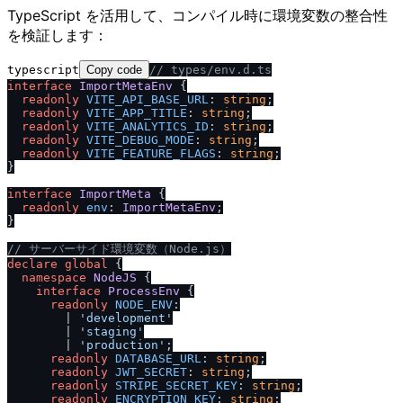
TypeScript を活用して、コンパイル時に環境変数の整合性
を検証します：
typescript
Copy code
/
/
 types
/
env.d.ts
interface
ImportMetaEnv
 {

readonly
VITE_API_BASE_URL
: 
string
;

readonly
VITE_APP_TITLE
: 
string
;

readonly
VITE_ANALYTICS_ID
: 
string
;

readonly
VITE_DEBUG_MODE
: 
string
;

readonly
VITE_FEATURE_FLAGS
: 
string
;

}

interface
ImportMeta
 {

readonly
env
: 
ImportMetaEnv
;

}

/
/
 サーバーサイド環境変数（Node.js）
declare
global
 {

namespace
NodeJS
 {

interface
ProcessEnv
 {

readonly
NODE_ENV
:

        | 
'development'
        | 
'staging'
        | 
'production'
;

readonly
DATABASE_URL
: 
string
;

readonly
JWT_SECRET
: 
string
;

readonly
STRIPE_SECRET_KEY
: 
string
;

readonly
ENCRYPTION_KEY
: 
string
;
