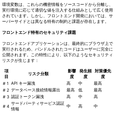
環境変数は、これらの機密情報をソースコードから分離し、
実行環境に応じて適切な値を注入する仕組みとして広く使用
されています。しかし、フロントエンド開発においては、サ
ーバーサイドとは異なる特有の制約と課題が存在します。
フロントエンド特有のセキュリティ課題
フロントエンドアプリケーションは、最終的にブラウザ上で
実行されるため、バンドルされたコードはユーザーに完全に
公開されます。この特性により、以下のようなセキュリティ
リスクが生じます：
項
影響
発生頻
対策優先
リスク分類
目
度
度
度
API キー漏洩
高
中
最高
# 1
データベース接続情報露出
最高
低
最高
# 2
認証トークン漏洩
高
中
高
# 3
サードパーティサービス認証
中
高
中
# 4
情報