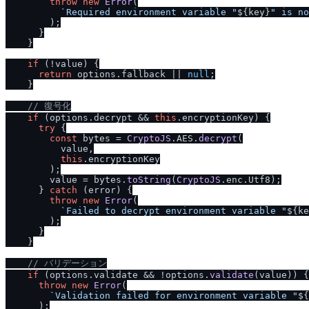
throw
new
Error
(

`Required environment variable "
${key}
" is no
        );

      }

    }

if
 (!value) {

return
 options.
fallback
 || 
null
;

    }

/
/
 復号化
if
 (options.
decrypt
 && 
this
.
encryptionKey
) {

try
 {

const
 bytes = 
CryptoJS
.
AES
.
decrypt
(

          value,

this
.
encryptionKey
        );

        value = bytes.
toString
(
CryptoJS
.
enc
.
Utf8
);

      } 
catch
 (error) {

throw
new
Error
(

`Failed to decrypt environment variable "
${ke
        );

      }

    }

/
/
 バリデーション
if
 (options.
validate
 && !options.
validate
(value)) {

throw
new
Error
(

`Validation failed for environment variable "
${
      );
