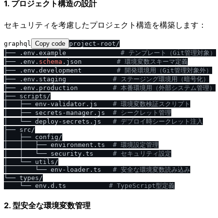
1. プロジェクト構造の設計
セキュリティを考慮したプロジェクト構造を構築します：
graphql
Copy code
project-root/

├── .env.example              
# テンプレート（Git管理対象）
├── .env.
schema
.json         
# 環境変数スキーマ定義
├── .env.development         
# 開発環境用（Git管理対象外）
├── .env.staging            
# ステージング環境用（暗号化）
├── .env.production         
# 本番環境用（外部システム管理）
├── scripts/

│   ├── env-validator.js    
# 環境変数検証スクリプト
│   ├── secrets-manager.js  
# シークレット管理
│   └── deploy-secrets.js   
# デプロイ時シークレット注入
├── src/

│   ├── config/

│   │   ├── environment.ts  
# 環境設定管理
│   │   └── security.ts     
# セキュリティ設定
│   └── utils/

│       └── env-loader.ts   
# 安全な環境変数読み込み
└── types/

    └── env.d.ts           
# TypeScript型定義
2. 型安全な環境変数管理