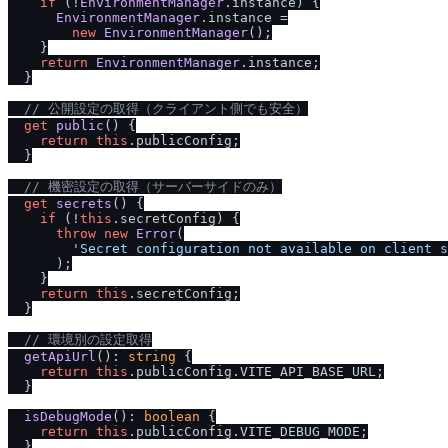
if
 (!
EnvironmentManager
.
instance
) {

EnvironmentManager
.
instance
 =

new
EnvironmentManager
();

    }

return
EnvironmentManager
.
instance
;

  }

/
/
 公開設定の取得（クライアント側でも安全）
get
public
() {

return
this
.
publicConfig
;

  }

/
/
 機密設定の取得（サーバーサイドのみ）
get
secrets
() {

if
 (!
this
.
secretConfig
) {

throw
new
Error
(

'Secret configuration not available on client s
      );

    }

return
this
.
secretConfig
;

  }

/
/
 環境別の設定取得
getApiUrl
(): 
string
 {

return
this
.
publicConfig
.
VITE_API_BASE_URL
;

  }

isDebugMode
(): 
boolean
 {

return
this
.
publicConfig
.
VITE_DEBUG_MODE
;

  }
