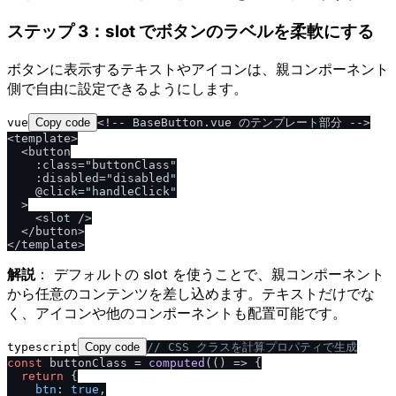
ステップ 3：slot でボタンのラベルを柔軟にする
ボタンに表示するテキストやアイコンは、親コンポーネント
側で自由に設定できるようにします。
vue
Copy code
<!-- BaseButton.vue のテンプレート部分 -->

<template>

  <button

    :class="buttonClass"

    :disabled="disabled"

    @click="handleClick"

  >

    <slot />

  </button>

解説
： デフォルトの slot を使うことで、親コンポーネント
から任意のコンテンツを差し込めます。テキストだけでな
く、アイコンや他のコンポーネントも配置可能です。
typescript
Copy code
/
/
 CSS クラスを計算プロパティで生成
const
 buttonClass = 
computed
(
() =>
 {

return
 {

btn
: 
true
,
