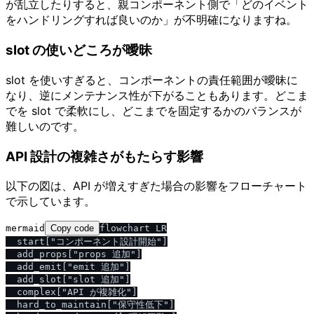
が乱立したりすると、親コンポーネント側で「どのイベント
をハンドリングすれば良いのか」が不明確になりますね。
slot の使いどころが曖昧
slot を使いすぎると、コンポーネントの責任範囲が曖昧に
なり、逆にメンテナンス性が下がることもあります。どこま
でを slot で柔軟にし、どこまでを固定するかのバランスが
難しいのです。
API 設計の複雑さがもたらす影響
以下の図は、API が増えすぎた場合の影響をフローチャート
で示しています。
mermaid
Copy code
flowchart LR

  start["コンポーネント設計開始"]

  add_props["props 追加"]

  add_emit["emit 追加"]

  add_slot["slot 追加"]

  complex["API が複雑化"]

  hard_to_maintain["保守性低下"]
