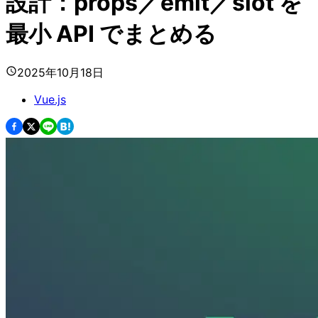
設計：props／emit／slot を
最小 API でまとめる
2025年10月18日
Vue.js