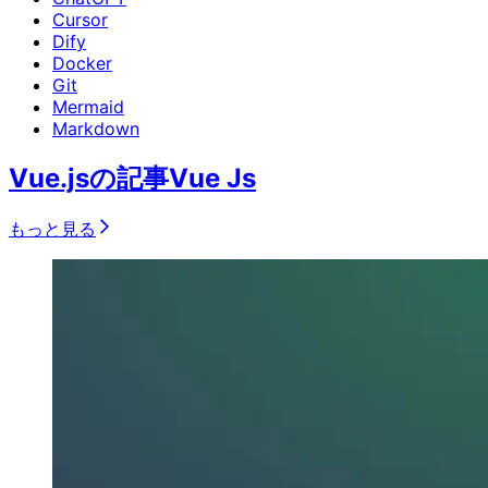
Cursor
Dify
Docker
Git
Mermaid
Markdown
Vue.jsの記事
Vue Js
もっと見る