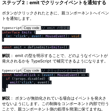
ステップ 2：emit でクリックイベントを通知する
ボタンがクリックされたときに、親コンポーネントへイベン
トを通知します。
typescript
Copy code
/
/
 emit の型定義
interface
Emits
 {

  (
e
: 
'click'
, 
event
: 
MouseEvent
): 
void
;

}

const
 emit = defineEmits<
Emits
解説
： emit の型を明示することで、どのようなイベントが
発火されるかを TypeScript で補完できるようになります。
typescript
Copy code
/
/
 クリックハンドラーを定義
const
handleClick
 = (
event
: 
MouseEvent
) => {

if
 (!props.
disabled
) {

emit
(
'click'
, event);

  }

解説
： ボタンが無効化されている場合はイベントを発火さ
せないようにします。この制御をコンポーネント内部で行う
ことで、親コンポーネント側の処理を簡潔に保てますね。