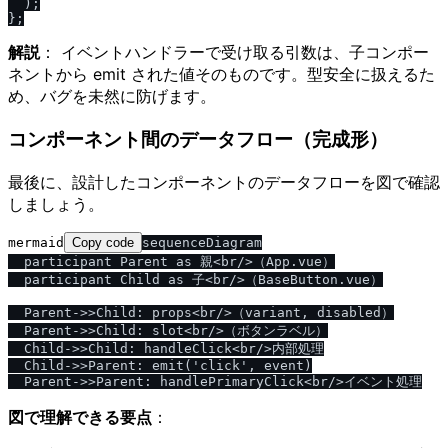
  );

解説
： イベントハンドラーで受け取る引数は、子コンポー
ネントから emit された値そのものです。型安全に扱えるた
め、バグを未然に防げます。
コンポーネント間のデータフロー（完成形）
最後に、設計したコンポーネントのデータフローを図で確認
しましょう。
mermaid
Copy code
sequenceDiagram

  participant Parent as 親<br/>（App.vue）

  participant Child as 子<br/>（BaseButton.vue）

  Parent->>Child: props<br/>（variant, disabled）

  Parent->>Child: slot<br/>（ボタンラベル）

  Child->>Child: handleClick<br/>内部処理

  Child->>Parent: emit('click', event)

図で理解できる要点
：