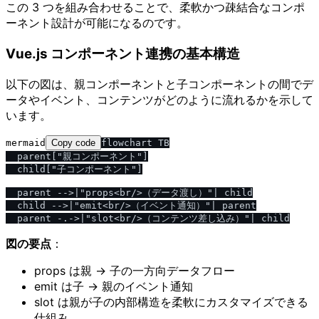
この 3 つを組み合わせることで、柔軟かつ疎結合なコンポ
ーネント設計が可能になるのです。
Vue.js コンポーネント連携の基本構造
以下の図は、親コンポーネントと子コンポーネントの間でデ
ータやイベント、コンテンツがどのように流れるかを示して
います。
mermaid
Copy code
flowchart TB

  parent["親コンポーネント"]

  child["子コンポーネント"]

  parent -->|"props<br/>（データ渡し）"| child

  child -->|"emit<br/>（イベント通知）"| parent

図の要点
：
props は親 → 子の一方向データフロー
emit は子 → 親のイベント通知
slot は親が子の内部構造を柔軟にカスタマイズできる
仕組み