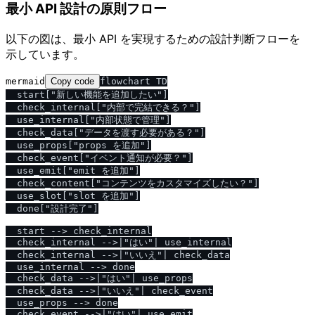
最小 API 設計の原則フロー
以下の図は、最小 API を実現するための設計判断フローを
示しています。
mermaid
Copy code
flowchart TD

  start["新しい機能を追加したい"]

  check_internal["内部で完結できる？"]

  use_internal["内部状態で管理"]

  check_data["データを渡す必要がある？"]

  use_props["props を追加"]

  check_event["イベント通知が必要？"]

  use_emit["emit を追加"]

  check_content["コンテンツをカスタマイズしたい？"]

  use_slot["slot を追加"]

  done["設計完了"]

  start --> check_internal

  check_internal -->|"はい"| use_internal

  check_internal -->|"いいえ"| check_data

  use_internal --> done

  check_data -->|"はい"| use_props

  check_data -->|"いいえ"| check_event

  use_props --> done

  check_event -->|"はい"| use_emit
