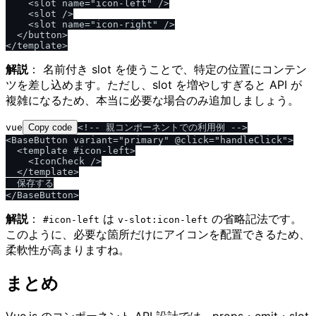
    <slot name="icon-left" />

    <slot />

    <slot name="icon-right" />

  </button>

解説
： 名前付き slot を使うことで、特定の位置にコンテン
ツを差し込めます。ただし、slot を増やしすぎると API が
複雑になるため、本当に必要な場合のみ追加しましょう。
vue
Copy code
<!-- 親コンポーネントでの利用例 -->

<BaseButton variant="primary" @click="handleClick">

  <template #icon-left>

    <IconCheck />

  </template>

  保存する

解説
：
は
の省略記法です。
#icon-left
v-slot:icon-left
このように、必要な箇所だけにアイコンを配置できるため、
柔軟性が高まりますね。
まとめ