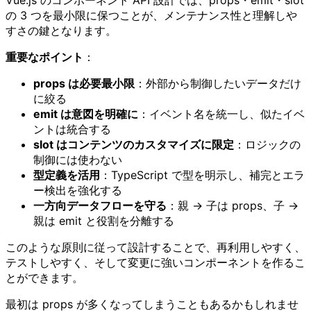
Vue.js のコンポーネント API 設計では、props・emit・slot
の 3 つを最小限に保つことが、メンテナンス性と理解しや
すさの鍵となります。
重要なポイント
：
props は必要最小限
：外部から制御したいデータだけ
に絞る
emit は意図を明確に
：イベント名を統一し、似たイベ
ントは統合する
slot はコンテンツのカスタマイズに限定
：ロジックの
制御には使わない
型定義を活用
：TypeScript で型を明示し、補完とエラ
ー検出を強化する
一方向データフローを守る
：親 → 子は props、子 →
親は emit と役割を分離する
このような原則に従って設計することで、再利用しやすく、
テストしやすく、そして変更に強いコンポーネントを作るこ
とができます。
最初は props が多くなってしまうこともあるかもしれませ