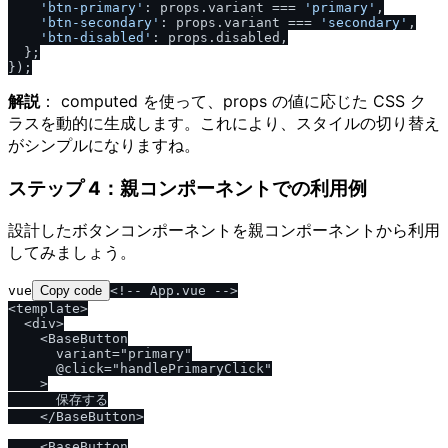
'btn-primary'
: props.
variant
 === 
'primary'
,

'btn-secondary'
: props.
variant
 === 
'secondary'
,

'btn-disabled'
: props.
disabled
,

  };

解説
： computed を使って、props の値に応じた CSS ク
ラスを動的に生成します。これにより、スタイルの切り替え
がシンプルになりますね。
ステップ 4：親コンポーネントでの利用例
設計したボタンコンポーネントを親コンポーネントから利用
してみましょう。
vue
Copy code
<!-- App.vue -->

<template>

  <div>

    <BaseButton

      variant="primary"

      @click="handlePrimaryClick"

    >

      保存する

    </BaseButton>

    <BaseButton
