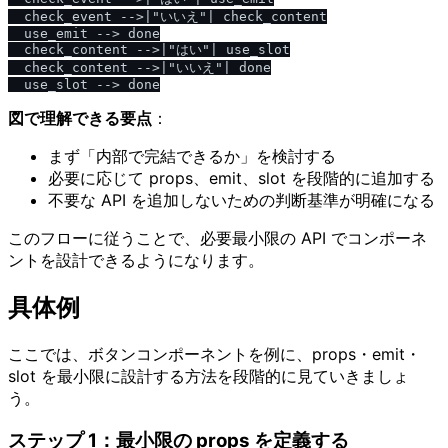
  check_event -->|"いいえ"| check_content

  use_emit --> done

  check_content -->|"はい"| use_slot

  check_content -->|"いいえ"| done

図で理解できる要点
：
まず「内部で完結できるか」を検討する
必要に応じて props、emit、slot を段階的に追加する
不要な API を追加しないための判断基準が明確になる
このフローに従うことで、必要最小限の API でコンポーネ
ントを設計できるようになります。
具体例
ここでは、ボタンコンポーネントを例に、props・emit・
slot を最小限に設計する方法を段階的に見ていきましょ
う。
ステップ 1：最小限の props を定義する