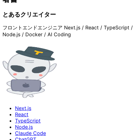
とあるクリエイター
フロントエンドエンジニア Next.js / React / TypeScript /
Node.js / Docker / AI Coding
Next.js
React
TypeScript
Node.js
Claude Code
ChatGPT