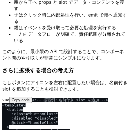
親から子へ props と slot でデータ・コンテンツを渡
す
子はクリック時に内部処理を行い、emit で親へ通知す
る
親はイベントを受け取って必要な処理を実行する
一方向データフローが明確で、責任範囲が分離されて
いる
このように、最小限の API で設計することで、コンポーネ
ント間のやり取りが非常にシンプルになります。
さらに拡張する場合の考え方
もしボタンにアイコンを左右に配置したい場合は、名前付き
slot を追加することも検討できます。
vue
Copy code
<!-- 拡張例：名前付き slot を追加 -->

<template>

  <button

    :class="buttonClass"

    :disabled="disabled"

    @click="handleClick"

  >
