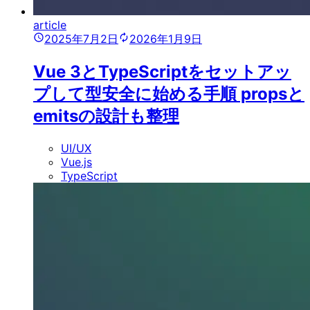
article
2025年7月2日
2026年1月9日
Vue 3とTypeScriptをセットアッ
プして型安全に始める手順 propsと
emitsの設計も整理
UI/UX
Vue.js
TypeScript