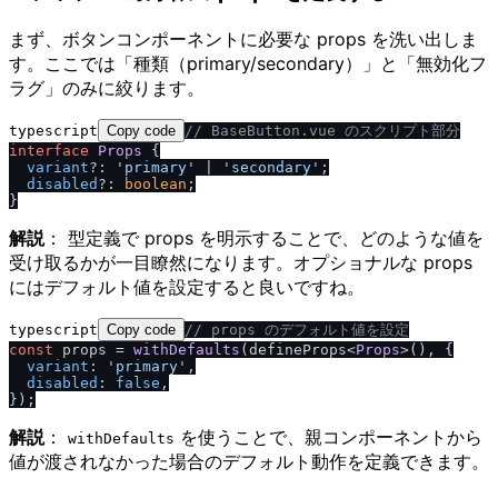
まず、ボタンコンポーネントに必要な props を洗い出しま
す。ここでは「種類（primary/secondary）」と「無効化フ
ラグ」のみに絞ります。
typescript
Copy code
/
/
 BaseButton.vue のスクリプト部分
interface
Props
 {

variant
?: 
'primary'
 | 
'secondary'
;

disabled
?: 
boolean
;

解説
： 型定義で props を明示することで、どのような値を
受け取るかが一目瞭然になります。オプショナルな props
にはデフォルト値を設定すると良いですね。
typescript
Copy code
/
/
 props のデフォルト値を設定
const
 props = 
withDefaults
(defineProps<
Props
>(), {

variant
: 
'primary'
,

disabled
: 
false
,

解説
：
を使うことで、親コンポーネントから
withDefaults
値が渡されなかった場合のデフォルト動作を定義できます。