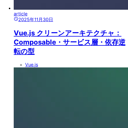
article
2025年11月30日
Vue.js クリーンアーキテクチャ：
Composable・サービス層・依存逆
転の型
Vue.js