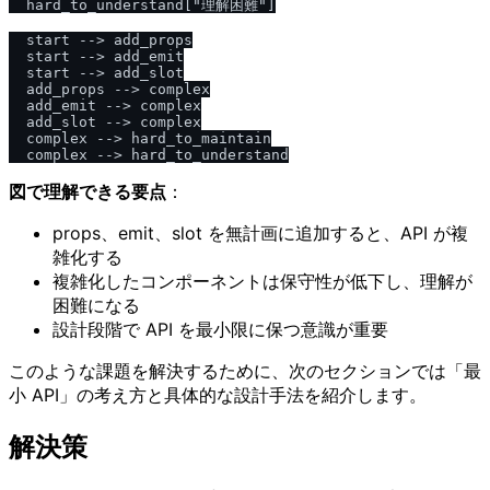
  hard_to_understand["理解困難"]

  start --> add_props

  start --> add_emit

  start --> add_slot

  add_props --> complex

  add_emit --> complex

  add_slot --> complex

  complex --> hard_to_maintain

図で理解できる要点
：
props、emit、slot を無計画に追加すると、API が複
雑化する
複雑化したコンポーネントは保守性が低下し、理解が
困難になる
設計段階で API を最小限に保つ意識が重要
このような課題を解決するために、次のセクションでは「最
小 API」の考え方と具体的な設計手法を紹介します。
解決策