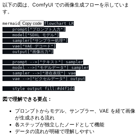
以下の図は、ComfyUI での画像生成フローを示していま
す。
mermaid
Copy code
flowchart LR

    prompt["プロンプト入力"]

    model["SDXL モデル"]

    sampler["サンプラー処理"]

    vae["VAE デコード"]

    output["画像出力"]

    prompt -->|"テキスト"| sampler

    model -->|"モデルデータ"| sampler

    sampler -->|"潜在表現"| vae

    vae -->|"ピクセルデータ"| output

図で理解できる要点：
プロンプトからモデル、サンプラー、VAE を経て画像
が生成される流れ
各ステップが独立したノードとして機能
データの流れが明確で理解しやすい