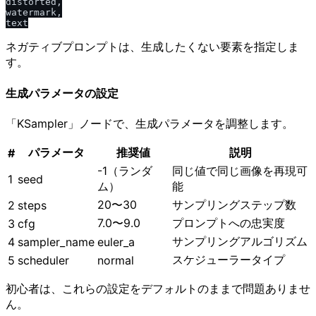
distorted,

watermark,

ネガティブプロンプトは、生成したくない要素を指定しま
す。
生成パラメータの設定
「KSampler」ノードで、生成パラメータを調整します。
パラメータ
推奨値
説明
#
-1（ランダ
同じ値で同じ画像を再現可
1
seed
ム）
能
20〜30
サンプリングステップ数
2
steps
7.0〜9.0
プロンプトへの忠実度
3
cfg
サンプリングアルゴリズム
4
sampler_name
euler_a
スケジューラータイプ
5
scheduler
normal
初心者は、これらの設定をデフォルトのままで問題ありませ
ん。