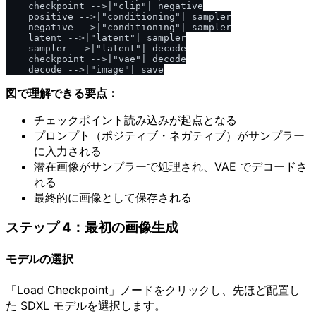
    checkpoint -->|"clip"| negative

    positive -->|"conditioning"| sampler

    negative -->|"conditioning"| sampler

    latent -->|"latent"| sampler

    sampler -->|"latent"| decode

    checkpoint -->|"vae"| decode

図で理解できる要点：
チェックポイント読み込みが起点となる
プロンプト（ポジティブ・ネガティブ）がサンプラー
に入力される
潜在画像がサンプラーで処理され、VAE でデコードさ
れる
最終的に画像として保存される
ステップ 4：最初の画像生成
モデルの選択
「Load Checkpoint」ノードをクリックし、先ほど配置し
た SDXL モデルを選択します。