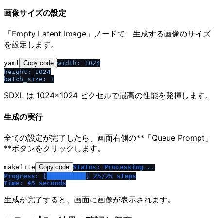
画像サイズの設定
「Empty Latent Image」ノードで、生成する画像のサイズ
を設定します。
yaml
Copy code
width:
1024
height:
1024
batch_size:
1
SDXL は 1024×1024 ピクセルで最高の性能を発揮します。
生成の実行
全ての設定が完了したら、画面右側の**「Queue Prompt」
**ボタンをクリックします。
makefile
Copy code
Status: Processing...
Progress: [██████████] 25
/
25 steps
Time: 45 seconds
生成が完了すると、画面に画像が表示されます。