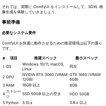
それでは、実際に ComfyUI をインストールして、SDXL 画
像生成を体験していきましょう。
事前準備
必要なシステム要件
ComfyUI を快適に動作させるための推奨環境は以下の通り
です。
項目
推奨スペック
最小スペック
#
Windows 10/11, macOS,
同左
1
OS
Linux
NVIDIA RTX 3060 (VRAM
GTX 1660 (VRAM
2
GPU
12GB)
6GB)
16GB 以上
3
RAM
8GB
ストレー
SSD 50GB 以上の空き
4
HDD 50GB
ジ
3.8.x 以上
5
Python
3.10.x