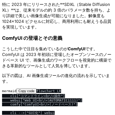
特に 2023 年にリリースされた**SDXL（Stable Diffusion
XL）**は、従来モデルの約 3 倍のパラメータ数を持ち、よ
り詳細で美しい画像生成が可能になりました。解像度も
1024×1024 ピクセルに対応し、商用利用にも耐えうる品質
を実現しています。
ComfyUI の登場とその意義
こうした中で注目を集めているのが
ComfyUI
です。
ComfyUI は 2023 年初頭に登場したオープンソースのノー
ドベース UI で、画像生成のワークフローを視覚的に構築で
きる革新的なツールとして人気を博しています。
以下の図は、AI 画像生成ツールの進化の流れを示していま
す。
mermaid
Copy code
flowchart LR

    cli["コマンドライン<br/>操作"]

    webui["Web UI<br/>(AUTOMATIC1111)"]

    comfy["ComfyUI<br/>(ノードベース)"]

    cli -->|"GUI化"| webui
