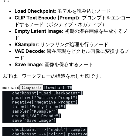
Load Checkpoint
: モデルを読み込むノード
CLIP Text Encode (Prompt)
: プロンプトをエンコー
ドするノード（ポジティブ・ネガティブ）
Empty Latent Image
: 初期の潜在画像を生成するノー
ド
KSampler
: サンプリング処理を行うノード
VAE Decode
: 潜在表現をピクセル画像に変換するノ
ード
Save Image
: 画像を保存するノード
以下は、ワークフローの構造を示した図です。
mermaid
Copy code
flowchart TB

    checkpoint["Load Checkpoint"]

    positive["Positive Prompt"]

    negative["Negative Prompt"]

    latent["Empty Latent"]

    sampler["KSampler"]

    decode["VAE Decode"]

    save["Save Image"]

    checkpoint -->|"model"| sampler

    checkpoint -->|"clip"| positive
