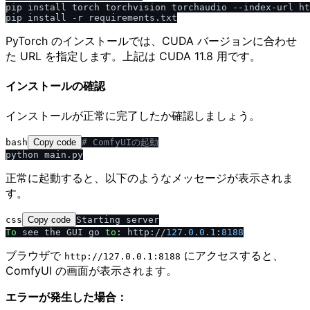
pip install torch torchvision torchaudio --index-url ht
PyTorch のインストールでは、CUDA バージョンに合わせ
た URL を指定します。上記は CUDA 11.8 用です。
インストールの確認
インストールが正常に完了したか確認しましょう。
bash
Copy code
# ComfyUIの起動
正常に起動すると、以下のようなメッセージが表示されま
す。
css
Copy code
To
 see the GUI go 
to
: http://
127.0
.
0.1
:
8188
ブラウザで
にアクセスすると、
http:​/​​/​127.0.0.1:8188
ComfyUI の画面が表示されます。
エラーが発生した場合：