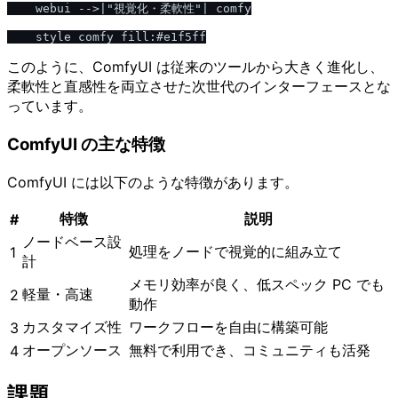
    webui -->|"視覚化・柔軟性"| comfy

このように、ComfyUI は従来のツールから大きく進化し、
柔軟性と直感性を両立させた次世代のインターフェースとな
っています。
ComfyUI の主な特徴
ComfyUI には以下のような特徴があります。
特徴
説明
#
ノードベース設
処理をノードで視覚的に組み立て
1
計
メモリ効率が良く、低スペック PC でも
軽量・高速
2
動作
カスタマイズ性
ワークフローを自由に構築可能
3
オープンソース
無料で利用でき、コミュニティも活発
4
課題