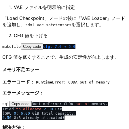
VAE ファイルを明示的に指定
「Load Checkpoint」ノードの後に「VAE Loader」ノード
を追加し、
を選択します。
sdxl_vae.safetensors
CFG 値を下げる
makefile
Copy code
cfg: 7.0 → 5.0
CFG 値を低くすることで、生成の安定性が向上します。
メモリ不足エラー
エラーコード：
RuntimeError: CUDA out of memory
エラーメッセージ：
sql
Copy code
RuntimeError: CUDA 
out
of
 memory.

Tried 
to
allocate
2.00
 GiB

(GPU 
0
; 
6.00
4.50
解決方法：