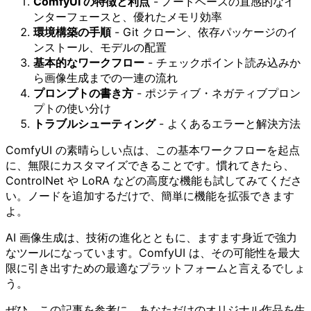
ComfyUI の特徴と利点
- ノードベースの直感的なイ
ンターフェースと、優れたメモリ効率
環境構築の手順
- Git クローン、依存パッケージのイ
ンストール、モデルの配置
基本的なワークフロー
- チェックポイント読み込みか
ら画像生成までの一連の流れ
プロンプトの書き方
- ポジティブ・ネガティブプロン
プトの使い分け
トラブルシューティング
- よくあるエラーと解決方法
ComfyUI の素晴らしい点は、この基本ワークフローを起点
に、無限にカスタマイズできることです。慣れてきたら、
ControlNet や LoRA などの高度な機能も試してみてくださ
い。ノードを追加するだけで、簡単に機能を拡張できます
よ。
AI 画像生成は、技術の進化とともに、ますます身近で強力
なツールになっています。ComfyUI は、その可能性を最大
限に引き出すための最適なプラットフォームと言えるでしょ
う。
ぜひ、この記事を参考に、あなただけのオリジナル作品を生