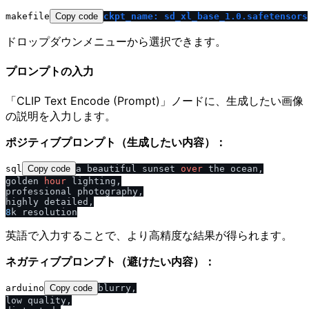
makefile
Copy code
ckpt_name: sd_xl_base_1.0.safetensors
ドロップダウンメニューから選択できます。
プロンプトの入力
「CLIP Text Encode (Prompt)」ノードに、生成したい画像
の説明を入力します。
ポジティブプロンプト（生成したい内容）：
sql
Copy code
a beautiful sunset 
over
 the ocean,

golden 
hour
 lighting,

professional photography,

8
英語で入力することで、より高精度な結果が得られます。
ネガティブプロンプト（避けたい内容）：
arduino
Copy code
blurry,

low quality,
