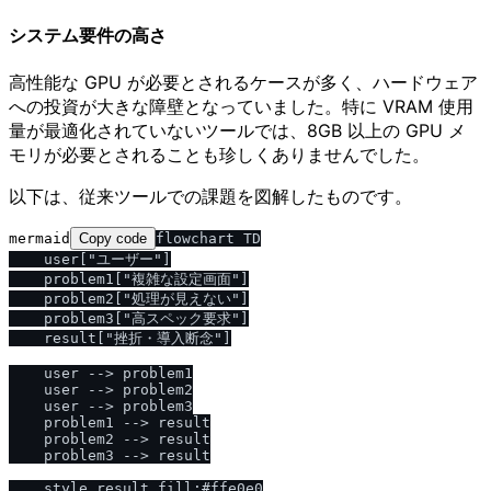
システム要件の高さ
高性能な GPU が必要とされるケースが多く、ハードウェア
への投資が大きな障壁となっていました。特に VRAM 使用
量が最適化されていないツールでは、8GB 以上の GPU メ
モリが必要とされることも珍しくありませんでした。
以下は、従来ツールでの課題を図解したものです。
mermaid
Copy code
flowchart TD

    user["ユーザー"]

    problem1["複雑な設定画面"]

    problem2["処理が見えない"]

    problem3["高スペック要求"]

    result["挫折・導入断念"]

    user --> problem1

    user --> problem2

    user --> problem3

    problem1 --> result

    problem2 --> result

    problem3 --> result
