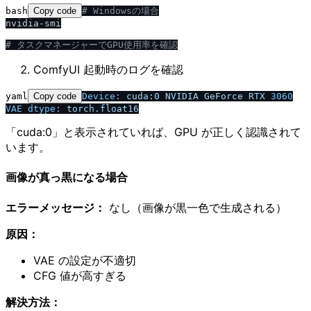
bash
Copy code
# Windowsの場合
nvidia-smi

# タスクマネージャーでGPU使用率を確認
ComfyUI 起動時のログを確認
yaml
Copy code
Device:
cuda:0
NVIDIA
GeForce
RTX
3060
VAE dtype:
torch.float16
「cuda:0」と表示されていれば、GPU が正しく認識されて
います。
画像が真っ黒になる場合
エラーメッセージ：
なし（画像が黒一色で生成される）
原因：
VAE の設定が不適切
CFG 値が高すぎる
解決方法：