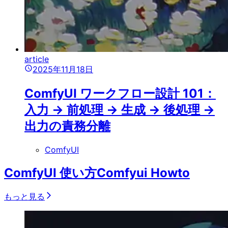
article
2025年11月18日
ComfyUI ワークフロー設計 101：
入力 → 前処理 → 生成 → 後処理 →
出力の責務分離
ComfyUI
ComfyUI 使い方
Comfyui Howto
もっと見る