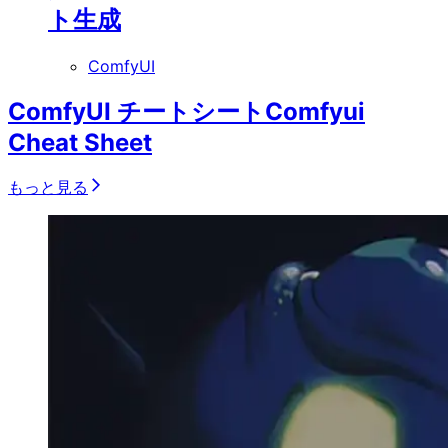
ト生成
ComfyUI
ComfyUI チートシート
Comfyui
Cheat Sheet
もっと見る