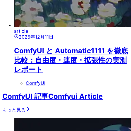
article
2025年12月11日
ComfyUI と Automatic1111 を徹底
比較：自由度・速度・拡張性の実測
レポート
ComfyUI
ComfyUI 記事
Comfyui Article
もっと見る