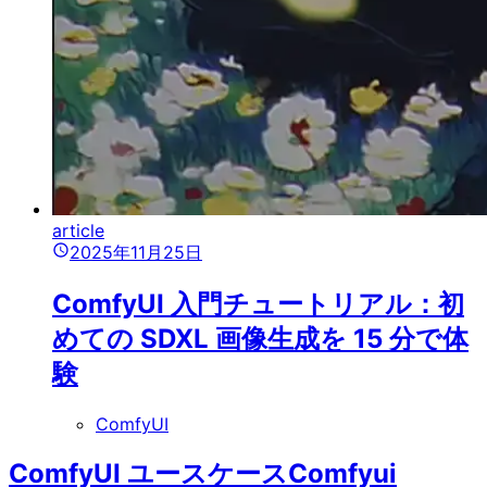
article
2025年11月25日
ComfyUI 入門チュートリアル：初
めての SDXL 画像生成を 15 分で体
験
ComfyUI
ComfyUI ユースケース
Comfyui