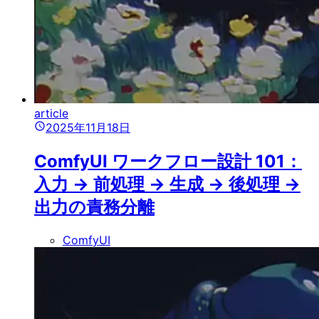
article
2025年11月18日
ComfyUI ワークフロー設計 101：
入力 → 前処理 → 生成 → 後処理 →
出力の責務分離
ComfyUI