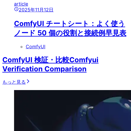
article
2025年11月12日
ComfyUI チートシート：よく使う
ノード 50 個の役割と接続例早見表
ComfyUI
ComfyUI 検証・比較
Comfyui
Verification Comparison
もっと見る