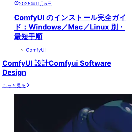
2025年11月5日
ComfyUI のインストール完全ガイ
ド：Windows／Mac／Linux 別・
最短手順
ComfyUI
ComfyUI 設計
Comfyui Software
Design
もっと見る