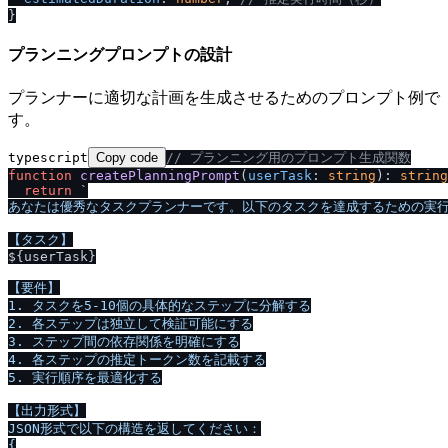
プランニングプロンプトの設計
プランナーに適切な計画を生成させるためのプロンプト例で
す。
typescript
Copy code
/
/
 プランニング用のプロンプト生成関数
function
createPlanningPrompt
(
userTask
: 
string
): 
string
return
`

あなたは優秀なタスクプランナーです。以下のタスクを達成するための実行
${userTask}
【要件】

1. タスクを5-10個の具体的なステップに分解する

2. 各ステップは独立して検証可能にする

3. ステップ間の依存関係を明確にする

4. 各ステップの推定トークン数を記載する

5. 実行順序を最適化する

【出力形式】

JSON形式で以下の構造を返してください：

{
