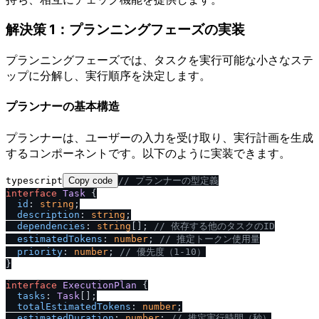
解決策 1：プランニングフェーズの実装
プランニングフェーズでは、タスクを実行可能な小さなステ
ップに分解し、実行順序を決定します。
プランナーの基本構造
プランナーは、ユーザーの入力を受け取り、実行計画を生成
するコンポーネントです。以下のように実装できます。
typescript
Copy code
/
/
 プランナーの型定義
interface
Task
 {

id
: 
string
;

description
: 
string
;

dependencies
: 
string
[]; 
/
/
 依存する他のタスクのID
estimatedTokens
: 
number
; 
/
/
 推定トークン使用量
priority
: 
number
; 
/
/
 優先度（1-10）
}

interface
ExecutionPlan
 {

tasks
: 
Task
[];

totalEstimatedTokens
: 
number
;

estimatedDuration
: 
number
; 
/
/
 推定実行時間（秒）