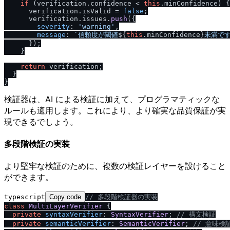
if
 (verification.
confidence
 < 
this
.
minConfidence
) {

      verification.
isValid
 = 
false
;

      verification.
issues
.
push
({

severity
: 
'warning'
,

message
: 
`信頼度が閾値
${
this
.minConfidence}
未満です
      });

    }

return
 verification;

  }

検証器は、AI による検証に加えて、プログラマティックな
ルールも適用します。これにより、より確実な品質保証が実
現できるでしょう。
多段階検証の実装
より堅牢な検証のために、複数の検証レイヤーを設けること
ができます。
typescript
Copy code
/
/
 多段階検証器の実装
class
MultiLayerVerifier
 {

private
syntaxVerifier
: 
SyntaxVerifier
; 
/
/
 構文検証
private
semanticVerifier
: 
SemanticVerifier
; 
/
/
 意味検