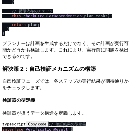
    }

/
/
 循環依存のチェック
this
.
checkCircularDependencies
(plan.
tasks
);

return
 plan;

  }

プランナーは計画を生成するだけでなく、その計画が実行可
能かどうかも検証します。これにより、実行前に問題を検出
できるのです。
解決策 2：自己検証メカニズムの構築
自己検証フェーズでは、各ステップの実行結果が期待通りか
をチェックします。
検証器の型定義
検証器が扱うデータ構造を定義します。
typescript
Copy code
/
/
 検証結果の型定義
interface
VerificationResult
 {
