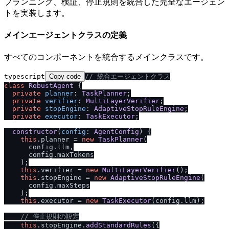
プランニング、検証、停止規則を統合した完全なエージェン
トを実装します。
メインエージェントクラスの定義
すべてのコンポーネントを統合するメインクラスです。
typescript
Copy code
/
/
 統合エージェントクラス
class
RobustAgent
 {

private
planner
: 
TaskPlanner
;

private
verifier
: 
MultiLayerVerifier
;

private
stopEngine
: 
AdaptiveStopRuleEngine
;

private
executor
: 
TaskExecutor
;

constructor
(
config
: 
AgentConfig
) {

this
.
planner
 = 
new
TaskPlanner
(

      config.
llm
,

      config.
maxTokens
    );

this
.
verifier
 = 
new
MultiLayerVerifier
();

this
.
stopEngine
 = 
new
AdaptiveStopRuleEngine
(

      config.
maxSteps
    );

this
.
executor
 = 
new
TaskExecutor
(config.
llm
);

/
/
 停止規則の設定
this
.
stopEngine
.
addStandardRules
({
