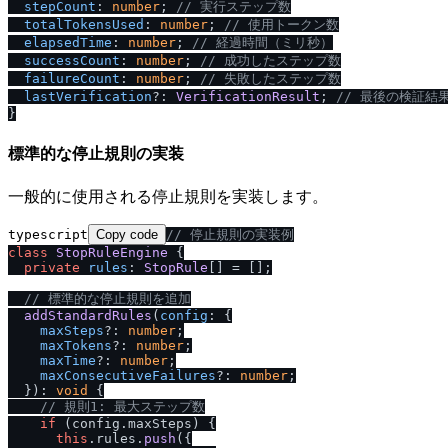
stepCount
: 
number
; 
/
/
 実行ステップ数
totalTokensUsed
: 
number
; 
/
/
 使用トークン数
elapsedTime
: 
number
; 
/
/
 経過時間（ミリ秒）
successCount
: 
number
; 
/
/
 成功したステップ数
failureCount
: 
number
; 
/
/
 失敗したステップ数
lastVerification
?: 
VerificationResult
; 
/
/
 最後の検証結
標準的な停止規則の実装
一般的に使用される停止規則を実装します。
typescript
Copy code
/
/
 停止規則の実装例
class
StopRuleEngine
 {

private
rules
: 
StopRule
[] = [];

/
/
 標準的な停止規則を追加
addStandardRules
(
config
: {

maxSteps
?: 
number
;

maxTokens
?: 
number
;

maxTime
?: 
number
;

maxConsecutiveFailures
?: 
number
;

  }): 
void
 {

/
/
 規則1: 最大ステップ数
if
 (config.
maxSteps
) {

this
.
rules
.
push
({
