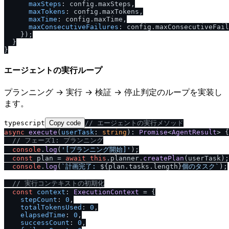
maxSteps
: config.
maxSteps
,

maxTokens
: config.
maxTokens
,

maxTime
: config.
maxTime
,

maxConsecutiveFailures
: config.
maxConsecutiveFail
    });

  }

エージェントの実行ループ
プランニング → 実行 → 検証 → 停止判定のループを実装し
ます。
typescript
Copy code
/
/
 エージェントの実行メソッド
async
execute
(
userTask
: 
string
): 
Promise
<
AgentResult
> {

/
/
 フェーズ1: プランニング
console
.
log
(
'[プランニング開始]'
);

const
 plan = 
await
this
.
planner
.
createPlan
(userTask);

console
.
log
(
`計画完了: 
${plan.tasks.length}
個のタスク`
);

/
/
 実行コンテキストの初期化
const
context
: 
ExecutionContext
 = {

stepCount
: 
0
,

totalTokensUsed
: 
0
,

elapsedTime
: 
0
,

successCount
: 
0
,
