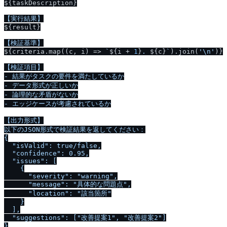
${taskDescription}
${result}
${criteria.map((c, i) => 
`
${i + 
1
}
. 
${c}
`
).join(
'\n'
)}
【検証項目】

- 結果がタスクの要件を満たしているか

- データ形式が正しいか

- 論理的な矛盾がないか

- エッジケースが考慮されているか

【出力形式】

以下のJSON形式で検証結果を返してください：

{

  "isValid": true
/
false,

  "confidence": 0.95,

  "issues": [

    {

      "severity": "warning",

      "message": "具体的な問題点",

      "location": "該当箇所"

    }

  ],

  "suggestions": ["改善提案1", "改善提案2"]

}
