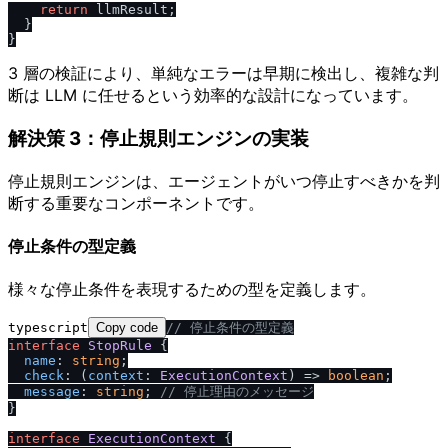
return
 llmResult;

  }

3 層の検証により、単純なエラーは早期に検出し、複雑な判
断は LLM に任せるという効率的な設計になっています。
解決策 3：停止規則エンジンの実装
停止規則エンジンは、エージェントがいつ停止すべきかを判
断する重要なコンポーネントです。
停止条件の型定義
様々な停止条件を表現するための型を定義します。
typescript
Copy code
/
/
 停止条件の型定義
interface
StopRule
 {

name
: 
string
;

check
: 
(
context
: 
ExecutionContext
) =>
boolean
;

message
: 
string
; 
/
/
 停止理由のメッセージ
}

interface
ExecutionContext
 {
