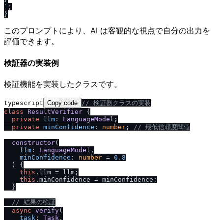
`
;

このプロンプトにより、AI は客観的な視点で自分の出力を
評価できます。
検証器の実装例
検証機能を実装したクラスです。
typescript
Copy code
/
/
 検証器クラスの実装
class
ResultVerifier
 {

private
llm
: 
LanguageModel
;

private
minConfidence
: 
number
; 
/
/
 最低信頼度閾値
constructor
(
llm
: 
LanguageModel
,

minConfidence
: 
number
 = 
0.8
) {

this
.
llm
 = llm;

this
.
minConfidence
 = minConfidence;

  }

/
/
 結果の検証
async
verify
(

task
: 
Task
,
