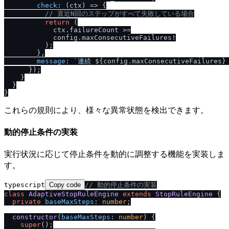
check
: 
(
ctx
) =>
 {

/
/
 直近N回のステップがすべて失敗している場合
return
 (

            ctx.
failureCount
 >=

            config.
maxConsecutiveFailures
!

          );

        },

message
: 
`連続 
${config.maxConsecutiveFailures}
      });

    }

  }

これらの規則により、様々な異常状態を検出できます。
動的停止条件の実装
実行状況に応じて停止条件を動的に調整する機能を実装しま
す。
typescript
Copy code
/
/
 動的停止条件の実装
class
AdaptiveStopRuleEngine
extends
StopRuleEngine
 {

private
baseMaxSteps
: 
number
;

constructor
(
baseMaxSteps
: 
number
) {

super
();
