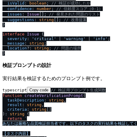
isValid
: 
boolean
; 
/
/
 検証が成功したか
confidence
: 
number
; 
/
/
 信頼度スコア（0-1）
issues
: 
Issue
[]; 
/
/
 発見された問題のリスト
suggestions
: 
string
[]; 
/
/
 改善提案
}

interface
Issue
 {

severity
: 
'critical'
 | 
'warning'
 | 
'info'
;

message
: 
string
;

location
?: 
string
; 
/
/
 問題の場所
検証プロンプトの設計
実行結果を検証するためのプロンプト例です。
typescript
Copy code
/
/
 検証用プロンプト生成関数
function
createVerificationPrompt
(
taskDescription
: 
string
,

result
: 
string
,

criteria
: 
string
): 
string
 {

return
`

あなたは厳格な品質検証担当者です。以下のタスクの実行結果を検証してく