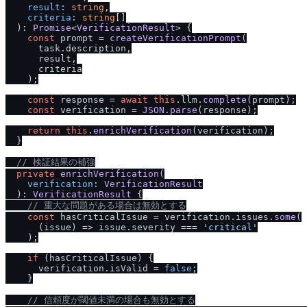
result
: 
string
,

criteria
: 
string
[]

  ): 
Promise
<
VerificationResult
> {

const
 prompt = 
createVerificationPrompt
(

      task.
description
,

      result,

      criteria

    );

const
 response = 
await
this
.
llm
.
complete
(prompt);

const
 verification = 
JSON
.
parse
(response);

return
this
.
enrichVerification
(verification);

  }

/
/
 検証結果の補強
private
enrichVerification
(

verification
: 
VerificationResult
  ): 
VerificationResult
 {

/
/
 重大な問題がある場合は無効とする
const
 hasCriticalIssue = verification.
issues
.
some
(

(
issue
) =>
 issue.
severity
 === 
'critical'
    );

if
 (hasCriticalIssue) {

      verification.
isValid
 = 
false
;

    }

/
/
 信頼度が閾値未満の場合も無効とする