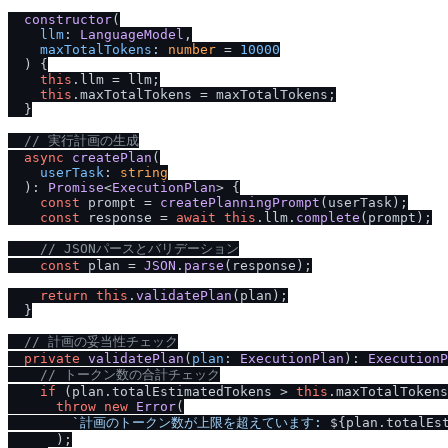
constructor
(
llm
: 
LanguageModel
,

maxTotalTokens
: 
number
 = 
10000
) {

this
.
llm
 = llm;

this
.
maxTotalTokens
 = maxTotalTokens;

  }

/
/
 実行計画の生成
async
createPlan
(

userTask
: 
string
  ): 
Promise
<
ExecutionPlan
> {

const
 prompt = 
createPlanningPrompt
(userTask);

const
 response = 
await
this
.
llm
.
complete
(prompt);

/
/
 JSONパースとバリデーション
const
 plan = 
JSON
.
parse
(response);

return
this
.
validatePlan
(plan);

  }

/
/
 計画の妥当性チェック
private
validatePlan
(
plan
: 
ExecutionPlan
): 
ExecutionP
/
/
 トークン数の合計チェック
if
 (plan.
totalEstimatedTokens
 > 
this
.
maxTotalTokens
throw
new
Error
(

`計画のトークン数が上限を超えています: 
${plan.totalEs
      );
