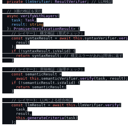
private
llmVerifier
: 
ResultVerifier
; 
/
/
 LLM検証
/
/
 3層の検証を実行
async
verifyWithLayers
(

task
: 
Task
,

result
: 
string
  ): 
Promise
<
VerificationResult
> {

/
/
 レイヤー1: 構文検証（形式チェック）
const
 syntaxResult = 
await
this
.
syntaxVerifier
.
veri
      result

    );

if
 (!syntaxResult.
isValid
) {

return
 syntaxResult; 
/
/
 構文エラーがあれば即座に返す
    }

/
/
 レイヤー2: 意味検証（論理チェック）
const
 semanticResult =

await
this
.
semanticVerifier
.
verify
(task, result);

if
 (!semanticResult.
isValid
) {

return
 semanticResult;

    }

/
/
 レイヤー3: LLMによる総合検証
const
 llmResult = 
await
this
.
llmVerifier
.
verify
(

      task,

      result,

this
.
generateCriteria
(task)

    );
