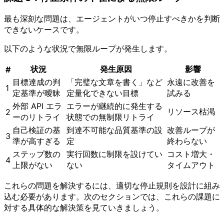
最も深刻な問題は、エージェントがいつ停止すべきかを判断
できないケースです。
以下のような状況で無限ループが発生します。
状況
発生原因
影響
#
目標達成の判
「完璧な文章を書く」など
永遠に改善を
1
定基準が曖昧
定量化できない目標
試みる
外部 API エラ
エラーが継続的に発生する
リソース枯渇
2
ーのリトライ
状態での無制限リトライ
自己検証の基
到達不可能な品質基準の設
改善ループが
3
準が高すぎる
定
終わらない
ステップ数の
実行回数に制限を設けてい
コスト増大・
4
上限がない
ない
タイムアウト
これらの問題を解決するには、適切な停止規則を設計に組み
込む必要があります。次のセクションでは、これらの課題に
対する具体的な解決策を見ていきましょう。