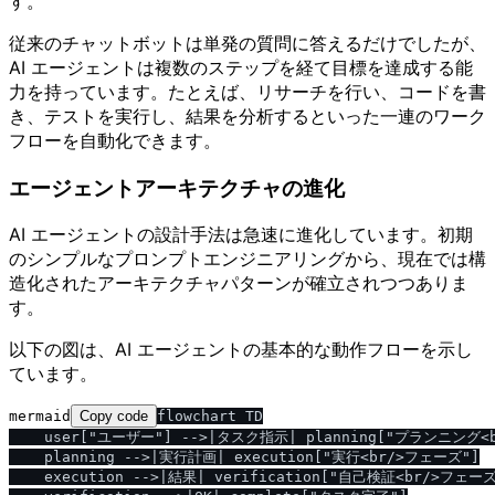
す。
従来のチャットボットは単発の質問に答えるだけでしたが、
AI エージェントは複数のステップを経て目標を達成する能
力を持っています。たとえば、リサーチを行い、コードを書
き、テストを実行し、結果を分析するといった一連のワーク
フローを自動化できます。
エージェントアーキテクチャの進化
AI エージェントの設計手法は急速に進化しています。初期
のシンプルなプロンプトエンジニアリングから、現在では構
造化されたアーキテクチャパターンが確立されつつありま
す。
以下の図は、AI エージェントの基本的な動作フローを示し
ています。
mermaid
Copy code
flowchart TD

    user["ユーザー"] -->|タスク指示| planning["プランニング<b
    planning -->|実行計画| execution["実行<br/>フェーズ"]

    execution -->|結果| verification["自己検証<br/>フェーズ