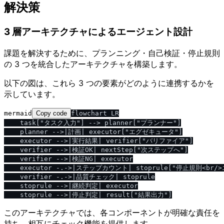
解決策
3 層アーキテクチャによるエージェント設計
課題を解決するために、プランニング・自己検証・停止規則
の 3 つを統合したアーキテクチャを構築します。
以下の図は、これら 3 つの要素がどのように連携するかを
示しています。
mermaid
Copy code
flowchart LR

    task["タスク入力"] --> planner["プランナー"]

    planner -->|計画| executor["エグゼキュータ"]

    executor -->|実行結果| verifier["バリファイア"]

    verifier -->|検証OK| nextStep["次ステップへ"]

    verifier -->|検証NG| executor

    executor -.->|ステップカウント| stoprule["停止規則<br/>
    verifier -.->|品質チェック| stoprule

    stoprule -->|継続判定| executor

このアーキテクチャでは、各コンポーネントが明確な責任を
持ち、相互にチェック機能を提供します。