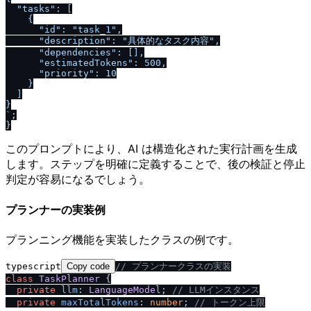
  "tasks": [

    {

      "id": "task_1",

      "description": "具体的なタスク内容",

      "dependencies": [],

      "estimatedTokens": 500,

      "priority": 10

    }

  ]

}

`
;

このプロンプトにより、AI は構造化された実行計画を生成
します。ステップを明確に定義することで、後の検証と停止
判定が容易になるでしょう。
プランナーの実装例
プランニング機能を実装したクラスの例です。
typescript
Copy code
/
/
 プランナークラスの実装
class
TaskPlanner
 {

private
llm
: 
LanguageModel
; 
/
/
 LLMインスタンス
private
maxTotalTokens
: 
number
; 
/
/
 トークン上限