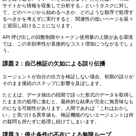
サイトから情報を収集して分析する」というタスクに対し
て、どのページから始めるべきか、どのような順序で処理す
るべきかを考えずに実行すると、関連性の低いページを延々
と巡回し続けることになります。
API 呼び出しの回数制限やトークン使用量の上限がある環境
では、この非効率性が直接的なコスト増加につながるでしょ
う。
課題 2：自己検証の欠如による誤り伝播
エージェントが自分の出力を検証しない場合、初期の誤りが
そのまま後続のステップに影響を及ぼします。
たとえば、データ抽出の段階で誤った形式のデータを取得し
たまま次の処理に進むと、最終的な結果が完全に無意味なも
のになる可能性があります。人間であれば「これはおかし
い」と気づける異常値も、検証機能のないエージェントは何
の疑問も持たずに処理し続けてしまいます。
課題 3：停止条件の不在による無限ループ