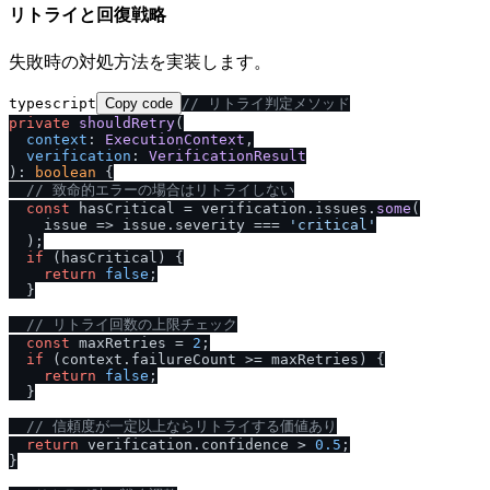
リトライと回復戦略
失敗時の対処方法を実装します。
typescript
Copy code
/
/
 リトライ判定メソッド
private
shouldRetry
(

context
: 
ExecutionContext
,

verification
: 
VerificationResult
): 
boolean
 {

/
/
 致命的エラーの場合はリトライしない
const
 hasCritical = verification.
issues
.
some
(

issue
 =>
 issue.
severity
 === 
'critical'
  );

if
 (hasCritical) {

return
false
;

  }

/
/
 リトライ回数の上限チェック
const
 maxRetries = 
2
;

if
 (context.
failureCount
 >= maxRetries) {

return
false
;

  }

/
/
 信頼度が一定以上ならリトライする価値あり
return
 verification.
confidence
 > 
0.5
;

}
