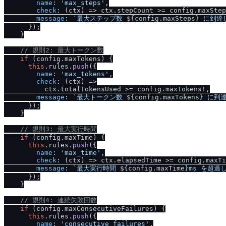
name
: 
'max_steps'
,

check
: 
(
ctx
) =>
 ctx.
stepCount
 >= config.
maxStep
message
: 
`最大ステップ数 
${config.maxSteps}
 に到達
      });

    }

/
/
 規則2: 最大トークン数
if
 (config.
maxTokens
) {

this
.
rules
.
push
({

name
: 
'max_tokens'
,

check
: 
(
ctx
) =>
          ctx.
totalTokensUsed
 >= config.
maxTokens
!,

message
: 
`最大トークン数 
${config.maxTokens}
 に到
      });

    }

/
/
 規則3: 最大実行時間
if
 (config.
maxTime
) {

this
.
rules
.
push
({

name
: 
'max_time'
,

check
: 
(
ctx
) =>
 ctx.
elapsedTime
 >= config.
maxTi
message
: 
`最大実行時間 
${config.maxTime}
ms を超過
      });

    }

/
/
 規則4: 連続失敗回数
if
 (config.
maxConsecutiveFailures
) {

this
.
rules
.
push
({

name
: 
'consecutive_failures'
,
