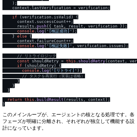
    );

    context.
lastVerification
 = verification;

if
 (verification.
isValid
) {

      context.
successCount
++;

      results.
push
({ task, result, verification });

console
.
log
(
'[検証成功]'
);

    } 
else
 {

      context.
failureCount
++;

console
.
log
(
'[検証失敗]'
, verification.
issues
);

/
/
 リトライロジック
const
 shouldRetry = 
this
.
shouldRetry
(context, ver
if
 (shouldRetry) {

console
.
log
(
'[リトライ]'
);

/
/
 タスクを再実行（実装は省略）
      }

    }

  }

return
this
.
buildResult
(results, context);

このメインループが、エージェントの核となる処理です。各
フェーズが明確に分離され、それぞれが独立して機能する設
計になっています。