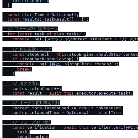
failureCount
: 
0
  };

const
 startTime = 
Date
.
now
();

const
results
: 
TaskResult
[] = [];

/
/
 フェーズ2: 実行ループ
for
 (
const
 task 
of
 plan.
tasks
) {

console
.
log
(
`[ステップ 
${context.stepCount + 
1
}
] 
${t
/
/
 停止規則チェック
const
 stopCheck = 
this
.
stopEngine
.
shouldStop
(contex
if
 (stopCheck.
shouldStop
) {

console
.
log
(
`[停止] 
${stopCheck.reason}
`
);

break
;

    }

/
/
 タスク実行
    context.
stepCount
++;

const
 result = 
await
this
.
executor
.
execute
(task);

/
/
 トークン使用量を記録
    context.
totalTokensUsed
 += result.
tokensUsed
;

    context.
elapsedTime
 = 
Date
.
now
() - startTime;

/
/
 フェーズ3: 検証
const
 verification = 
await
this
.
verifier
.
verifyWith
      task,

      result.
output