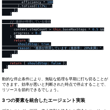
          efficiency * 
100
        ).toFixed(
1
)}
%）`
,

      };

    }

/
/
 進捗が停滞している場合
if
 (

      context.
stepCount
 > 
this
.
baseMaxSteps
 * 
0.5
 &&

      progress < 
0.2
    ) {

return
 {

shouldStop
: 
true
,

reason
: 
'進捗が停滞しています（進捗率: 20%未満）'
,

      };

    }

return
 { 
shouldStop
: 
false
 };

  }

動的な停止条件により、無駄な処理を早期に打ち切ることが
できます。効率が悪いと判断された時点で停止することで、
リソースを節約できるでしょう。
3 つの要素を統合したエージェント実装