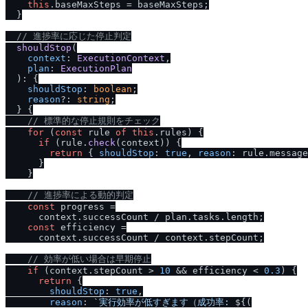
this
.
baseMaxSteps
 = baseMaxSteps;

  }

/
/
 進捗率に応じた停止判定
shouldStop
(

context
: 
ExecutionContext
,

plan
: 
ExecutionPlan
  ): {

shouldStop
: 
boolean
;

reason
?: 
string
;

  } {

/
/
 標準的な停止規則をチェック
for
 (
const
 rule 
of
this
.
rules
) {

if
 (rule.
check
(context)) {

return
 { 
shouldStop
: 
true
, 
reason
: rule.
message
      }

    }

/
/
 進捗率による動的判定
const
 progress =

      context.
successCount
 / plan.
tasks
.
length
;

const
 efficiency =

      context.
successCount
 / context.
stepCount
;

/
/
 効率が低い場合は早期停止
if
 (context.
stepCount
 > 
10
 && efficiency < 
0.3
) {

return
 {

shouldStop
: 
true
,

reason
: 
`実行効率が低すぎます（成功率: 
${(
