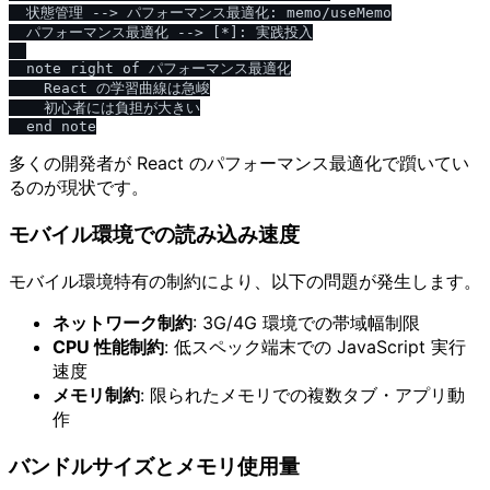
  状態管理 --> パフォーマンス最適化: memo/useMemo

  パフォーマンス最適化 --> [*]: 実践投入

  note right of パフォーマンス最適化

    React の学習曲線は急峻

    初心者には負担が大きい

多くの開発者が React のパフォーマンス最適化で躓いてい
るのが現状です。
モバイル環境での読み込み速度
モバイル環境特有の制約により、以下の問題が発生します。
ネットワーク制約
: 3G/4G 環境での帯域幅制限
CPU 性能制約
: 低スペック端末での JavaScript 実行
速度
メモリ制約
: 限られたメモリでの複数タブ・アプリ動
作
バンドルサイズとメモリ使用量