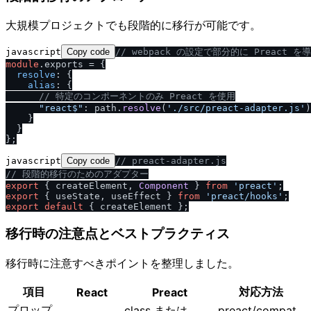
大規模プロジェクトでも段階的に移行が可能です。
javascript
Copy code
/
/
 webpack の設定で部分的に Preact を
module
.
exports
 = {

resolve
: {

alias
: {

/
/
 特定のコンポーネントのみ Preact を使用
"react$"
: path.
resolve
(
'.
/
src
/
preact-adapter.js'
)
    }

  }

javascript
Copy code
/
/
 preact-adapter.js
/
/
 段階的移行のためのアダプター
export
 { createElement, 
Component
 } 
from
'preact'
export
 { useState, useEffect } 
from
'preact
/
hooks'
export
default
移行時の注意点とベストプラクティス
移行時に注意すべきポイントを整理しました。
項目
対応方法
React
Preact
プロップ
class または
preact/compat