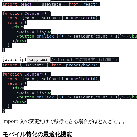
import
React
, { useState } 
from
'react'
;

function
Counter
(
) {

const
 [count, setCount] = 
useState
(
0
);

return
 (

<
div
>
<
p
>
{count}
</
p
>
<
button
onClick
=
{()
 =>
 setCount(count + 1)}>+
</
bu
</
div
>
  );

javascript
Copy code
/
/
 Preact での書き方（ほぼ同じ）
import
 { useState } 
from
'preact
/
hooks'
;

function
Counter
(
) {

const
 [count, setCount] = 
useState
(
0
);

return
 (

<
div
>
<
p
>
{count}
</
p
>
<
button
onClick
=
{()
 =>
 setCount(count + 1)}>+
</
bu
</
div
>
  );

import 文の変更だけで移行できる場合がほとんどです。
モバイル特化の最適化機能