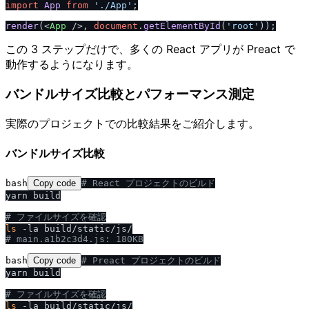
import
App
from
'.
/
App'
;

render
(
<
App
 />
, 
document
.
getElementById
(
'root'
この 3 ステップだけで、多くの React アプリが Preact で
動作するようになります。
バンドルサイズ比較とパフォーマンス測定
実際のプロジェクトでの比較結果をご紹介します。
バンドルサイズ比較
bash
Copy code
# React プロジェクトのビルド
yarn build

# ファイルサイズを確認
ls
# main.a1b2c3d4.js: 180KB
bash
Copy code
# Preact プロジェクトのビルド
yarn build

# ファイルサイズを確認
ls