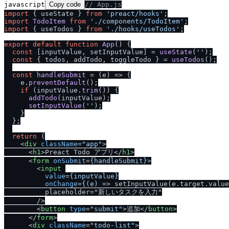
javascript
Copy code
/
/
 App.js
import
 { useState } 
from
'preact
/
hooks'
import
TodoItem
from
'.
/
components
/
TodoItem'
import
 { useTodos } 
from
'.
/
hooks
/
useTodos'
;

export
default
function
App
(
) {

const
 [inputValue, setInputValue] = 
useState
(
''
);

const
 { todos, addTodo, toggleTodo } = 
useTodos
();

const
handleSubmit
 = (
e
) => {

    e.
preventDefault
();

if
 (inputValue.
trim
()) {

addTodo
(inputValue);

setInputValue
(
''
);

    }

  };

return
 (

<
div
className
=
"app"
>
<
h1
>
Preact Todo アプリ
</
h1
>
<
form
onSubmit
=
{handleSubmit}
>
<
input
value
=
{inputValue}
onChange
=
{(e)
 =>
 setInputValue(e.target.value
          placeholder="新しいタスクを入力"

/
>

<
button
type
=
"submit"
>
追加
</
button
>
</
form
>
<
div
className
=
"todo-list"
>