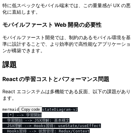
特に低スペックなモバイル端末では、この重量感が UX の悪
化に直結します。
モバイルファースト Web 開発の必要性
モバイルファースト開発では、制約のあるモバイル環境を基
準に設計することで、より効率的で高性能なアプリケーショ
ンが構築できます。
課題
React の学習コストとパフォーマンス問題
React エコシステムは多機能である反面、以下の課題があり
ます。
mermaid
Copy code
stateDiagram-v2

  [*] --> 学習開始

  学習開始 --> JSX理解: 基本構文

  JSX理解 --> Hooks習得: useState/useEffect

  Hooks習得 --> 状態管理: Redux/Context
