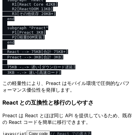
    R1[React Core 42KB]

    R2[ReactDOM 13KB]

    R3[その他依存 20KB+]

  end

  subgraph "Preact"

    P1[Preact 3KB]

    P2[軽量DOM実装]

  end

  React --> 75KB[合計 75KB+]

  Preact --> 3KB[合計 3KB]

  75KB -.-> 遅い[ダウンロード遅延]

この軽量性により、Preact はモバイル環境で圧倒的なパフ
ォーマンス優位性を発揮します。
React との互換性と移行のしやすさ
Preact は React とほぼ同じ API を提供しているため、既存
の React コードを簡単に移行できます。
javascript
Copy code
/
/
 React での書き方