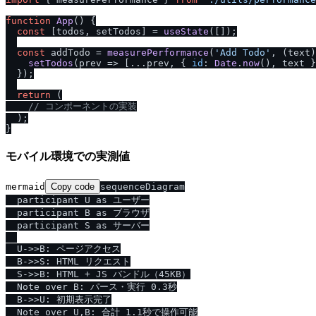
function
App
(
) {

const
 [todos, setTodos] = 
useState
([]);

const
 addTodo = 
measurePerformance
(
'Add Todo'
, 
(
text
)
setTodos
(
prev
 =>
 [...prev, { 
id
: 
Date
.
now
(), text }
  });

return
 (

/
/
 コンポーネントの実装
  );

モバイル環境での実測値
mermaid
Copy code
sequenceDiagram

  participant U as ユーザー

  participant B as ブラウザ

  participant S as サーバー

  U->>B: ページアクセス

  B->>S: HTML リクエスト

  S->>B: HTML + JS バンドル（45KB）

  Note over B: パース・実行 0.3秒

  B->>U: 初期表示完了
