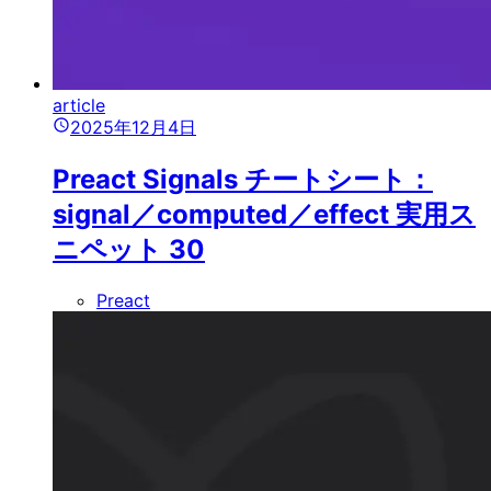
article
2025年12月4日
Preact Signals チートシート：
signal／computed／effect 実用ス
ニペット 30
Preact