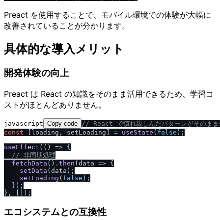
Preact を使用することで、モバイル環境での体験が大幅に
改善されていることが分かります。
具体的な導入メリット
開発体験の向上
Preact は React の知識をそのまま活用できるため、学習コ
ストがほとんどありません。
javascript
Copy code
/
/
 React で慣れ親しんだパターンがそのま
const
 [loading, setLoading] = 
useState
(
false
);

useEffect
(
() =>
 {

/
/
 非同期処理
fetchData
().
then
(
data
 =>
 {

setData
(data);

setLoading
(
false
);

  });

エコシステムとの互換性