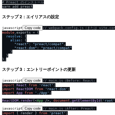
# Preact のインストール
ステップ 2：エイリアスの設定
javascript
Copy code
/
/
 webpack.config.js（または vite.co
module
.
exports
 = {

resolve
: {

alias
: {

"react"
: 
"preact
/
compat"
,

"react-dom"
: 
"preact
/
compat"
    }

  }

ステップ 3：エントリーポイントの更新
javascript
Copy code
/
/
 main.js（Before: React）
import
React
from
'react'
import
ReactDOM
from
'react-dom'
import
App
from
'.
/
App'
;

ReactDOM
.
render
(
<
App
 />
, 
document
.
getElementById
(
'root'
javascript
Copy code
/
/
 main.js（After: Preact）
import
 { render } 
from
'preact'