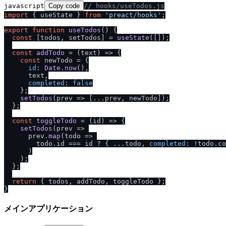
javascript
Copy code
/
/
 hooks
/
useTodos.js
import
 { useState } 
from
'preact
/
hooks'
;

export
function
useTodos
(
) {

const
 [todos, setTodos] = 
useState
([]);

const
addTodo
 = (
text
) => {

const
 newTodo = {

id
: 
Date
.
now
(),

      text,

completed
: 
false
    };

setTodos
(
prev
 =>
 [...prev, newTodo]);

  };

const
toggleTodo
 = (
id
) => {

setTodos
(
prev
 =>
      prev.
map
(
todo
 =>
        todo.
id
 === id ? { ...todo, 
completed
: !todo.
co
      )

    );

  };

return
 { todos, addTodo, toggleTodo };

メインアプリケーション