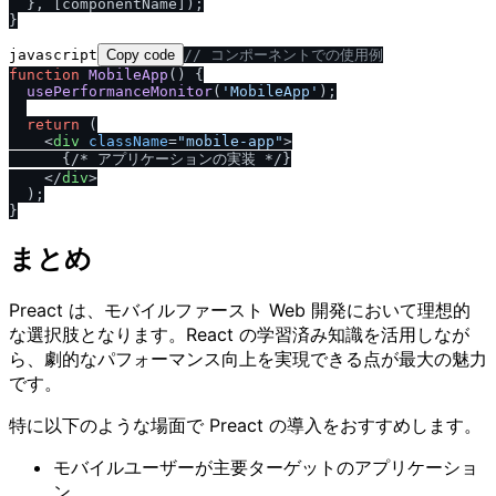
  }, [componentName]);

javascript
Copy code
/
/
 コンポーネントでの使用例
function
MobileApp
(
) {

usePerformanceMonitor
(
'MobileApp'
);

return
 (

<
div
className
=
"mobile-app"
>
      {
/
* アプリケーションの実装 *
/
}

</
div
>
  );

まとめ
Preact は、モバイルファースト Web 開発において理想的
な選択肢となります。React の学習済み知識を活用しなが
ら、劇的なパフォーマンス向上を実現できる点が最大の魅力
です。
特に以下のような場面で Preact の導入をおすすめします。
モバイルユーザーが主要ターゲットのアプリケーショ
ン