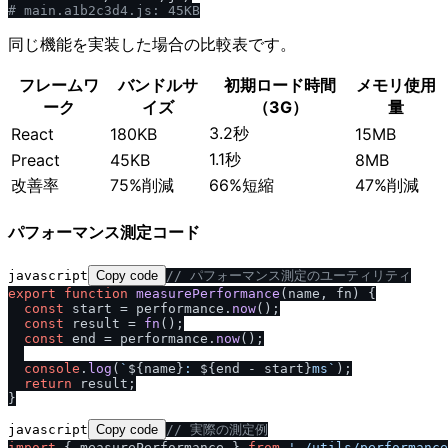
# main.a1b2c3d4.js: 45KB
同じ機能を実装した場合の比較表です。
フレームワ
バンドルサ
初期ロード時間
メモリ使用
ーク
イズ
（3G）
量
3.2秒
React
180KB
15MB
1.1秒
Preact
45KB
8MB
改善率
75%削減
66%短縮
47%削減
パフォーマンス測定コード
javascript
Copy code
/
/
 パフォーマンス測定のユーティリティ
export
function
measurePerformance
(
name, fn
) {

const
 start = performance.
now
();

const
 result = 
fn
();

const
 end = performance.
now
();

console
.
log
(
`
${name}
: 
${end - start}
ms`
);

return
 result;

javascript
Copy code
/
/
 実際の測定例
import
 { measurePerformance } 
from
'.
/
utils
/
performance