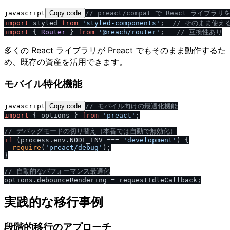
javascript
Copy code
/
/
 preact
/
compat で React ライブラリ
import
 styled 
from
'styled-components'
;  
/
/
 そのまま使え
import
 { 
Router
 } 
from
'@reach
/
router'
;   
/
/
 互換性あり
多くの React ライブラリが Preact でもそのまま動作するた
め、既存の資産を活用できます。
モバイル特化機能
javascript
Copy code
/
/
 モバイル向けの最適化機能
import
 { options } 
from
'preact'
;

/
/
 デバッグモードの切り替え（本番では自動で無効化）
if
 (process.
env
.
NODE_ENV
 === 
'development'
) {

require
(
'preact
/
debug'
);

}

/
/
 自動的なパフォーマンス最適化
options.
debounceRendering
実践的な移行事例
段階的移行のアプローチ