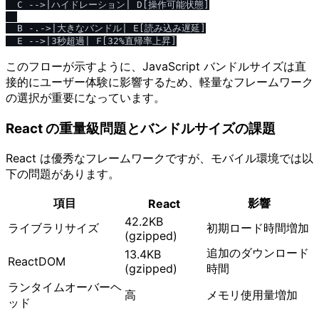
  C -->|ハイドレーション| D[操作可能状態]

  B -.->|大きなバンドル| E[読み込み遅延]

このフローが示すように、JavaScript バンドルサイズは直
接的にユーザー体験に影響するため、軽量なフレームワーク
の選択が重要になっています。
React の重量級問題とバンドルサイズの課題
React は優秀なフレームワークですが、モバイル環境では以
下の問題があります。
項目
影響
React
42.2KB
ライブラリサイズ
初期ロード時間増加
(gzipped)
追加のダウンロード
13.4KB
ReactDOM
(gzipped)
時間
ランタイムオーバーヘ
高
メモリ使用量増加
ッド