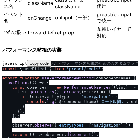
className
使用
ス名
className
イベント
preact/compat
onInput（一部）
onChange
で統一
名
互換レイヤーで
ref の扱い
forwardRef
ref prop
対応
パフォーマンス監視の実装
javascript
Copy code
/
/
 パフォーマンス監視のためのカスタムフッ
import
 { useEffect } 
from
'preact
/
hooks'
;

export
function
usePerformanceMonitor
(
componentName
) {

useEffect
(
() =>
 {

const
 observer = 
new
PerformanceObserver
(
(
list
) =>
 
      list.
getEntries
().
forEach
(
(
entry
) =>
 {

if
 (entry.
entryType
 === 
'navigation'
) {

console
.
log
(
`
${componentName}
 ロード時間:`
, en
        }

      });

    });

    observer.
observe
({ 
entryTypes
: [
'navigation'
] });

return
() =>
 observer.
disconnect
();
