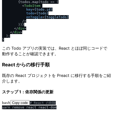
        {todos.map(todo => (

<
TodoItem
key
=
{todo.id}
todo
=
{todo}
onToggle
=
{toggleTodo}
          />
        ))}

</
div
>
</
div
>
  );

この Todo アプリの実装では、React とほぼ同じコードで
動作することが確認できます。
React からの移行手順
既存の React プロジェクトを Preact に移行する手順をご紹
介します。
ステップ 1：依存関係の更新
bash
Copy code
# React の削除
yarn remove react react-dom
