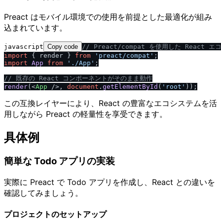
Preact はモバイル環境での使用を前提とした最適化が組み
込まれています。
javascript
Copy code
/
/
 Preact
/
compat を使用した React
import
 { render } 
from
'preact
/
compat'
import
App
from
'.
/
App'
;

/
/
 既存の React コンポーネントがそのまま動作
render
(
<
App
 />
, 
document
.
getElementById
(
'root'
この互換レイヤーにより、React の豊富なエコシステムを活
用しながら Preact の軽量性を享受できます。
具体例
簡単な Todo アプリの実装
実際に Preact で Todo アプリを作成し、React との違いを
確認してみましょう。
プロジェクトのセットアップ