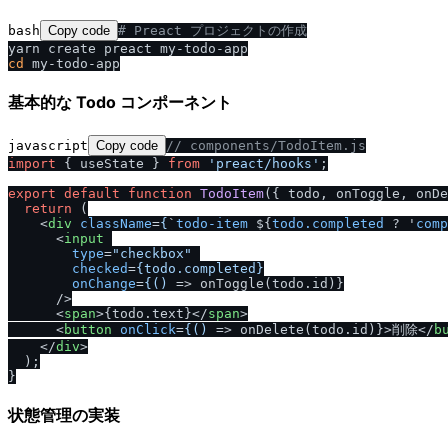
bash
Copy code
# Preact プロジェクトの作成
cd
基本的な Todo コンポーネント
javascript
Copy code
/
/
 components
/
TodoItem.js
import
 { useState } 
from
'preact
/
hooks'
;

export
default
function
TodoItem
(
{ todo, onToggle, onDe
return
 (

<
div
className
=
{
`
todo-item
 ${
todo.completed
 ? '
comp
<
input
type
=
"checkbox"
checked
=
{todo.completed}
onChange
=
{()
 =>
 onToggle(todo.id)}

/
>

<
span
>
{todo.text}
</
span
>
<
button
onClick
=
{()
 =>
 onDelete(todo.id)}>削除
</
b
</
div
>
  );

状態管理の実装