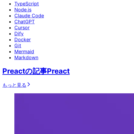
TypeScript
Node.js
Claude Code
ChatGPT
Cursor
Dify
Docker
Git
Mermaid
Markdown
Preactの記事
Preact
もっと見る