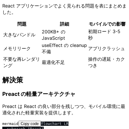
React アプリケーションでよく見られる問題を表にまとめま
した。
問題
詳細
モバイルでの影響
初期ロード 3-5
200KB+ の
大きなバンドル
秒
JavaScript
useEffect の cleanup
メモリリーク
アプリクラッシュ
不備
不要な再レンダリ
操作の遅延・カク
最適化不足
ング
つき
解決策
Preact の軽量アーキテクチャ
Preact は React の良い部分を残しつつ、モバイル環境に最
適化された軽量実装を提供します。
mermaid
Copy code
flowchart LR

  subgraph "React"
