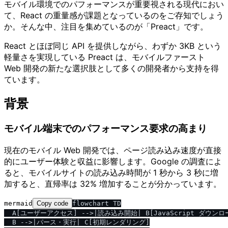
モバイル環境でのパフォーマンスが重要視される現代におい
て、React の重量感が課題となっているのをご存知でしょう
か。そんな中、注目を集めているのが「Preact」です。
React とほぼ同じ API を提供しながら、わずか 3KB という
軽量さを実現している Preact は、モバイルファースト
Web 開発の新たな選択肢として多くの開発者から支持を得
ています。
背景
モバイル端末でのパフォーマンス要求の高まり
現在のモバイル Web 開発では、ページ読み込み速度が直接
的にユーザー体験と収益に影響します。Google の調査によ
ると、モバイルサイトの読み込み時間が 1 秒から 3 秒に増
加すると、直帰率は 32% 増加することが分かっています。
mermaid
Copy code
flowchart TD

  A[ユーザーアクセス] -->|読み込み開始| B[JavaScript ダウンロー
  B -->|パース・実行| C[初期レンダリング]
