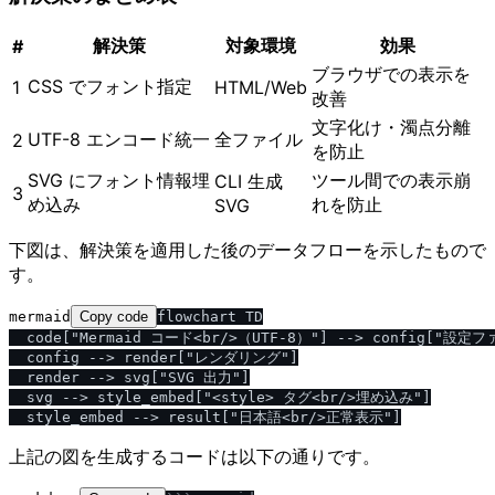
解決策
対象環境
効果
#
ブラウザでの表示を
CSS でフォント指定
1
HTML/Web
改善
文字化け・濁点分離
UTF-8 エンコード統一
全ファイル
2
を防止
SVG にフォント情報埋
ツール間での表示崩
CLI 生成
3
め込み
れを防止
SVG
下図は、解決策を適用した後のデータフローを示したもので
す。
mermaid
Copy code
flowchart TD

  code["Mermaid コード<br/>（UTF-8）"] --> config["設定
  config --> render["レンダリング"]

  render --> svg["SVG 出力"]

  svg --> style_embed["<style> タグ<br/>埋め込み"]

上記の図を生成するコードは以下の通りです。