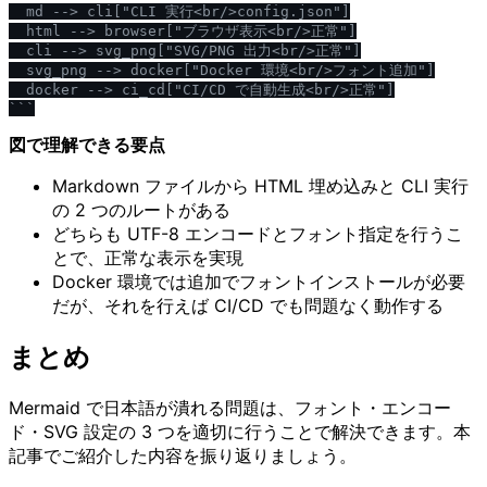
  md --> cli["CLI 実行<br
/
>config.json"]

  html --> browser["ブラウザ表示<br
/
>正常"]

  cli --> svg_png["SVG
/
PNG 出力<br
/
>正常"]

  svg_png --> docker["Docker 環境<br
/
>フォント追加"]

  docker --> ci_cd["CI
/
CD で自動生成<br
/
>正常"]

```
図で理解できる要点
Markdown ファイルから HTML 埋め込みと CLI 実行
の 2 つのルートがある
どちらも UTF-8 エンコードとフォント指定を行うこ
とで、正常な表示を実現
Docker 環境では追加でフォントインストールが必要
だが、それを行えば CI/CD でも問題なく動作する
まとめ
Mermaid で日本語が潰れる問題は、フォント・エンコー
ド・SVG 設定の 3 つを適切に行うことで解決できます。本
記事でご紹介した内容を振り返りましょう。