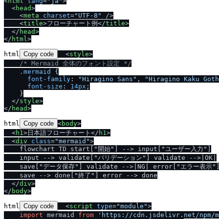
<
html
lang
=
"ja"
>
<
head
>
<
meta
charset
=
"UTF-8"
/
>
<
title
>
フローチャート例
<
/
title
>
<
/
head
>
<
/
html
>
html
Copy code
<
style
>
/* Mermaid 全体のフォント設定 */
.mermaid
 {

font-family
: 
"Hiragino Sans"
, 
"Hiragino Kaku Goth
font-size
: 
14px
;

    }

<
/
style
>
<
/
head
>
html
Copy code
<
body
>
<
h1
>
日本語フローチャート
<
/
h1
>
<
div
class
=
"mermaid"
>
    flowchart TD start["開始"] --> input["ユーザー入力"]

    input --> validate["バリデーション"] validate -->|OK|

    save["データ保存"] validate -->|NG| error["エラー表示"]
    save --> done["終了"] error --> done

<
/
div
>
<
/
body
>
html
Copy code
<
script
type
=
"module"
>
import
 mermaid 
from
'https://cdn.jsdelivr.net/npm/m