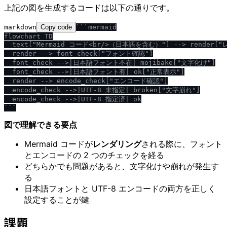
上記の図を生成するコードは以下の通りです。
markdown
Copy code
```mermaid

flowchart TD

  text["Mermaid コード<br
/
>（日本語を含む）"] --> render["
  render --> font_check["フォント確認"]

  font_check -->|日本語フォント不在| mojibake["文字化け"]

  font_check -->|日本語フォント有| ok["正常表示"]

  render --> encode_check["エンコード確認"]

  encode_check -->|UTF-8 未指定| broken["文字崩れ"]

  encode_check -->|UTF-8 指定済| ok

```
図で理解できる要点
Mermaid コードが
レンダリング
される際に、フォント
とエンコードの 2 つのチェックを経る
どちらかでも問題があると、文字化けや崩れが発生す
る
日本語フォントと UTF-8 エンコードの両方を正しく
設定することが鍵
課題