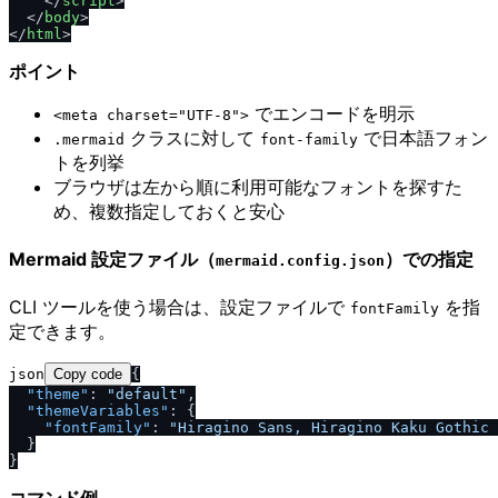
<
/
script
>
<
/
body
>
<
/
html
>
ポイント
でエンコードを明示
<meta charset="UTF-8">
クラスに対して
で日本語フォン
.mermaid
font-family
トを列挙
ブラウザは左から順に利用可能なフォントを探すた
め、複数指定しておくと安心
Mermaid 設定ファイル（
）での指定
mermaid.config.json
CLI ツールを使う場合は、設定ファイルで
を指
fontFamily
定できます。
json
Copy code
{
"theme"
:
"default"
,
"themeVariables"
:
{
"fontFamily"
:
"Hiragino Sans, Hiragino Kaku Gothic 
}
}