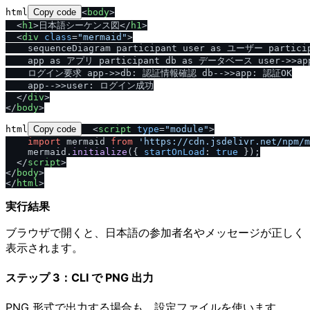
html
Copy code
<
body
>
<
h1
>
日本語シーケンス図
<
/
h1
>
<
div
class
=
"mermaid"
>
    sequenceDiagram participant user as ユーザー particip
    app as アプリ participant db as データベース user->>app
    ログイン要求 app->>db: 認証情報確認 db-->>app: 認証OK

    app-->>user: ログイン成功

<
/
div
>
<
/
body
>
html
Copy code
<
script
type
=
"module"
>
import
 mermaid 
from
'https://cdn.jsdelivr.net/npm/m
    mermaid.
initialize
({ 
startOnLoad
: 
true
 });

<
/
script
>
<
/
body
>
<
/
html
>
実行結果
ブラウザで開くと、日本語の参加者名やメッセージが正しく
表示されます。
ステップ 3：CLI で PNG 出力
PNG 形式で出力する場合も、設定ファイルを使います。