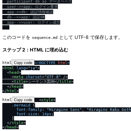
  participant db as データベース

  user->>app: ログイン要求

  app->>db: 認証情報確認

  db-->>app: 認証OK

  app-->>user: ログイン成功

```
このコードを
として UTF-8 で保存します。
sequence.md
ステップ 2：HTML に埋め込む
html
Copy code
<!DOCTYPE 
html
>
<
html
lang
=
"ja"
>
<
head
>
<
meta
charset
=
"UTF-8"
/
>
<
title
>
シーケンス図例
<
/
title
>
<
/
head
>
<
/
html
>
html
Copy code
<
style
>
.mermaid
 {

font-family
: 
"Hiragino Sans"
, 
"Hiragino Kaku Goth
font-size
: 
14px
;

    }

<
/
style
>
<
/
head
>