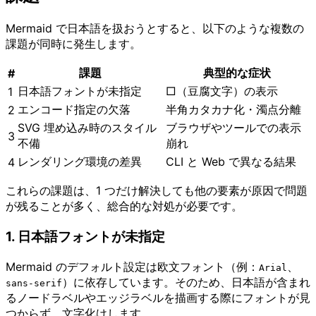
Mermaid で日本語を扱おうとすると、以下のような複数の
課題が同時に発生します。
課題
典型的な症状
#
日本語フォントが未指定
□（豆腐文字）の表示
1
エンコード指定の欠落
半角カタカナ化・濁点分離
2
SVG 埋め込み時のスタイル
ブラウザやツールでの表示
3
不備
崩れ
レンダリング環境の差異
CLI と Web で異なる結果
4
これらの課題は、1 つだけ解決しても他の要素が原因で問題
が残ることが多く、総合的な対処が必要です。
1. 日本語フォントが未指定
Mermaid のデフォルト設定は欧文フォント（例：
、
Arial
）に依存しています。そのため、日本語が含まれ
sans-serif
るノードラベルやエッジラベルを描画する際にフォントが見
つからず、文字化けします。