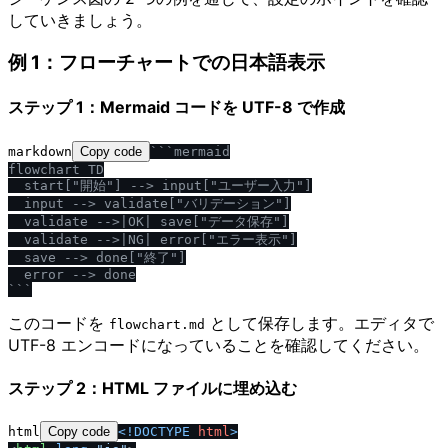
していきましょう。
例 1：フローチャートでの日本語表示
ステップ 1：Mermaid コードを UTF-8 で作成
markdown
Copy code
```mermaid

flowchart TD

  start["開始"] --> input["ユーザー入力"]

  input --> validate["バリデーション"]

  validate -->|OK| save["データ保存"]

  validate -->|NG| error["エラー表示"]

  save --> done["終了"]

  error --> done

```
このコードを
として保存します。エディタで
flowchart.md
UTF-8 エンコードになっていることを確認してください。
ステップ 2：HTML ファイルに埋め込む
html
Copy code
<!DOCTYPE 
html
>