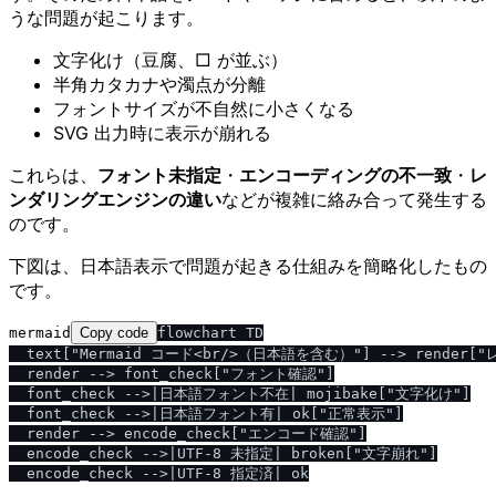
うな問題が起こります。
文字化け（豆腐、□ が並ぶ）
半角カタカナや濁点が分離
フォントサイズが不自然に小さくなる
SVG 出力時に表示が崩れる
これらは、
フォント未指定
・
エンコーディングの不一致
・
レ
ンダリングエンジンの違い
などが複雑に絡み合って発生する
のです。
下図は、日本語表示で問題が起きる仕組みを簡略化したもの
です。
mermaid
Copy code
flowchart TD

  text["Mermaid コード<br/>（日本語を含む）"] --> render[
  render --> font_check["フォント確認"]

  font_check -->|日本語フォント不在| mojibake["文字化け"]

  font_check -->|日本語フォント有| ok["正常表示"]

  render --> encode_check["エンコード確認"]

  encode_check -->|UTF-8 未指定| broken["文字崩れ"]
