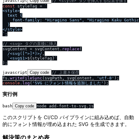
javascript
Copy code
/
/
 <style> タグを挿入する位置を探す
const
 styleTag = 
`

<style>

  text {

    font-family: "Hiragino Sans", "Hiragino Kaku Gothic
  }

<
/
style>

`
;

/
/
 <svg> タグの直後に挿入
svgContent = svgContent.
replace
(

/
<svg([^>]*)>
/
,

`<svg$1>
${styleTag}
`
javascript
Copy code
/
/
 上書き保存
fs.
writeFileSync
(svgPath, svgContent, 
'utf-8'
console
.
log
(
'SVG にフォント情報を追加しました'
実行例
bash
Copy code
このスクリプトを CI/CD パイプラインに組み込めば、自動
的にフォント情報が埋め込まれた SVG を生成できます。
解決策のまとめ表