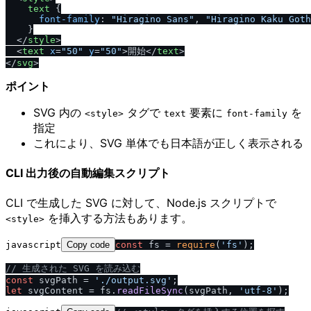
text
 {

font-family
: 
"Hiragino Sans"
, 
"Hiragino Kaku Goth
    }

<
/
style
>
<
text
x
=
"50"
y
=
"50"
>
開始
<
/
text
>
<
/
svg
>
ポイント
SVG 内の
タグで
要素に
を
<style>
text
font-family
指定
これにより、SVG 単体でも日本語が正しく表示される
CLI 出力後の自動編集スクリプト
CLI で生成した SVG に対して、Node.js スクリプトで
を挿入する方法もあります。
<style>
javascript
Copy code
const
 fs = 
require
(
'fs'
);

/
/
 生成された SVG を読み込む
const
 svgPath = 
'.
/
output.svg'
let
 svgContent = fs.
readFileSync
(svgPath, 
'utf-8'