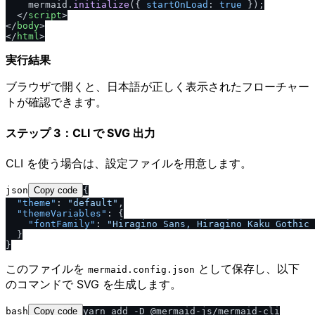
    mermaid.
initialize
({ 
startOnLoad
: 
true
 });

<
/
script
>
<
/
body
>
<
/
html
>
実行結果
ブラウザで開くと、日本語が正しく表示されたフローチャー
トが確認できます。
ステップ 3：CLI で SVG 出力
CLI を使う場合は、設定ファイルを用意します。
json
Copy code
{
"theme"
:
"default"
,
"themeVariables"
:
{
"fontFamily"
:
"Hiragino Sans, Hiragino Kaku Gothic 
}
}
このファイルを
として保存し、以下
mermaid.config.json
のコマンドで SVG を生成します。
bash
Copy code
yarn add -D @mermaid-js/mermaid-cli
