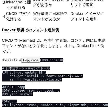
Inkscape で開
3
グがあるか
リプトで追加
くと崩れる
CI/CD で文字
実行環境に日本語フ
Docker イメージに
4
化けする
ォントがあるか
フォントを追加
Docker 環境でのフォント追加例
CI/CD で Mermaid CLI を実行する際、コンテナ内に日本語
フォントがないと文字化けします。以下は Dockerfile の例
です。
dockerfile
Copy code
FROM node:18

# 日本語フォントをインストール

RUN apt-get update && \

    apt-get install -y fonts-noto-cjk && \

    rm -rf /var/lib/apt/lists/*

WORKDIR /app

COPY package.json yarn.lock ./

RUN yarn install

COPY . .
