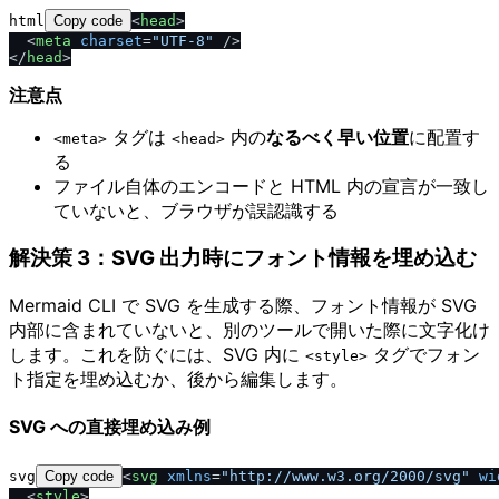
html
Copy code
<
head
>
<
meta
charset
=
"UTF-8"
/
>
<
/
head
>
注意点
タグは
内の
なるべく早い位置
に配置す
<meta>
<head>
る
ファイル自体のエンコードと HTML 内の宣言が一致し
ていないと、ブラウザが誤認識する
解決策 3：SVG 出力時にフォント情報を埋め込む
Mermaid CLI で SVG を生成する際、フォント情報が SVG
内部に含まれていないと、別のツールで開いた際に文字化け
します。これを防ぐには、SVG 内に
タグでフォン
<style>
ト指定を埋め込むか、後から編集します。
SVG への直接埋め込み例
svg
Copy code
<
svg
xmlns
=
"http://www.w3.org/2000/svg"
wi
<
style
>