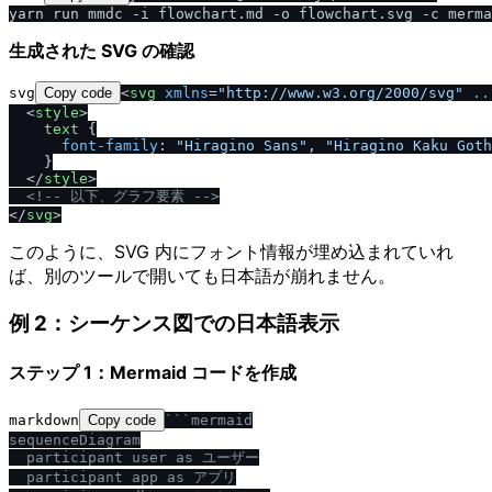
生成された SVG の確認
svg
Copy code
<
svg
xmlns
=
"http://www.w3.org/2000/svg"
..
<
style
>
text
 {

font-family
: 
"Hiragino Sans"
, 
"Hiragino Kaku Goth
    }

<
/
style
>
<!-- 以下、グラフ要素 -->
<
/
svg
>
このように、SVG 内にフォント情報が埋め込まれていれ
ば、別のツールで開いても日本語が崩れません。
例 2：シーケンス図での日本語表示
ステップ 1：Mermaid コードを作成
markdown
Copy code
```mermaid

sequenceDiagram

  participant user as ユーザー

  participant app as アプリ
