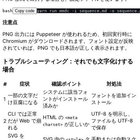
bash
Copy code
注意点
PNG 出力には Puppeteer が使われるため、初回実行時に
Chromium がダウンロードされます。フォント設定が反映
されていれば、PNG でも日本語が正しく表示されます。
トラブルシューティング：それでも文字化けする
場合
症状
確認ポイント
対処法
#
システムに該当フォ
一部の文字だ
フォントを追加イン
ントがインストール
1
け豆腐になる
ストール
済みか
CLI では正常
UTF-8 を明示し、
HTML の
<meta
だが Web で崩
ファイルも UTF-8
2
が正しいか
charset>
れる
で保存
SVG を
SVG 内の
タ
手動または自動スク
<style>