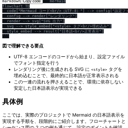
markdown
Copy code
```mermaid

flowchart TD

  code["Mermaid コード<br
/
>（UTF-8）"] --> config["設定フ
  config --> render["レンダリング"]

  render --> svg["SVG 出力"]

  svg --> style_embed["<style> タグ<br
/
>埋め込み"]

  style_embed --> result["日本語<br
/
>正常表示"]

```
図で理解できる要点
UTF-8 エンコードのコードから始まり、設定ファイル
でフォント指定を行う
レンダリング後に生成される SVG に
タグを
<style>
埋め込むことで、最終的に日本語が正常表示される
この一連の流れを押さえることで、環境に依存しない
安定した日本語表示が実現できる
具体例
ここでは、実際のプロジェクトで Mermaid の日本語表示を
実現する手順を、段階的にご紹介します。フローチャートと
シーケンス図の 2 つの例を通じて、設定のポイントを確認