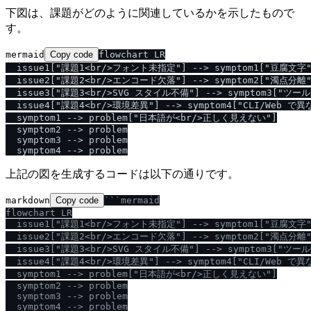
下図は、課題がどのように関連しているかを示したもので
す。
mermaid
Copy code
flowchart LR

  issue1["課題1<br/>フォント未指定"] --> symptom1["豆腐文字"]
  issue2["課題2<br/>エンコード欠落"] --> symptom2["濁点分離"]
  issue3["課題3<br/>SVG スタイル不備"] --> symptom3["ツー
  issue4["課題4<br/>環境差異"] --> symptom4["CLI/Web で異
  symptom1 --> problem["日本語が<br/>正しく見えない"]

  symptom2 --> problem

  symptom3 --> problem

上記の図を生成するコードは以下の通りです。
markdown
Copy code
```mermaid

flowchart LR

  issue1["課題1<br
/
>フォント未指定"] --> symptom1["豆腐文字"]
  issue2["課題2<br
/
>エンコード欠落"] --> symptom2["濁点分離"]
  issue3["課題3<br
/
>SVG スタイル不備"] --> symptom3["ツー
  issue4["課題4<br
/
>環境差異"] --> symptom4["CLI
/
Web で異
  symptom1 --> problem["日本語が<br
/
>正しく見えない"]

  symptom2 --> problem

  symptom3 --> problem

  symptom4 --> problem
