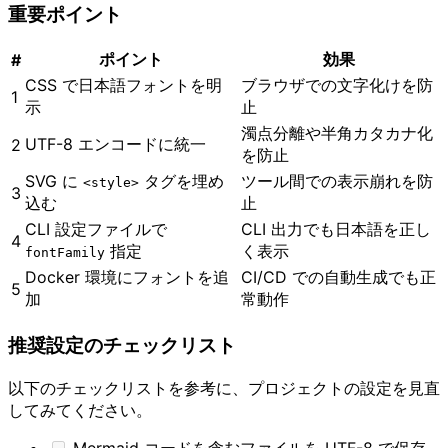
重要ポイント
ポイント
効果
#
CSS で日本語フォントを明
ブラウザでの文字化けを防
1
示
止
濁点分離や半角カタカナ化
UTF-8 エンコードに統一
2
を防止
SVG に
タグを埋め
ツール間での表示崩れを防
<style>
3
込む
止
CLI 設定ファイルで
CLI 出力でも日本語を正し
4
指定
く表示
fontFamily
Docker 環境にフォントを追
CI/CD での自動生成でも正
5
加
常動作
推奨設定のチェックリスト
以下のチェックリストを参考に、プロジェクトの設定を見直
してみてください。
Mermaid コードを含むファイルを UTF-8 で保存