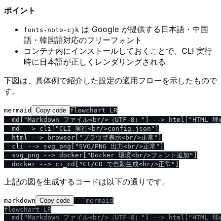
ポイント
は Google が提供する日本語・中国
fonts-noto-cjk
語・韓国語対応のフリーフォント
コンテナ内にインストールしておくことで、CLI 実行
時に日本語が正しくレンダリングされる
下図は、具体例で紹介した設定の適用フローを示したもので
す。
mermaid
Copy code
flowchart LR

  md["Markdown ファイル<br/>（UTF-8）"] --> html["HTML
  md --> cli["CLI 実行<br/>config.json"]

  html --> browser["ブラウザ表示<br/>正常"]

  cli --> svg_png["SVG/PNG 出力<br/>正常"]

  svg_png --> docker["Docker 環境<br/>フォント追加"]

上記の図を生成するコードは以下の通りです。
markdown
Copy code
```mermaid

flowchart LR

  md["Markdown ファイル<br
/
>（UTF-8）"] --> html["HTML 