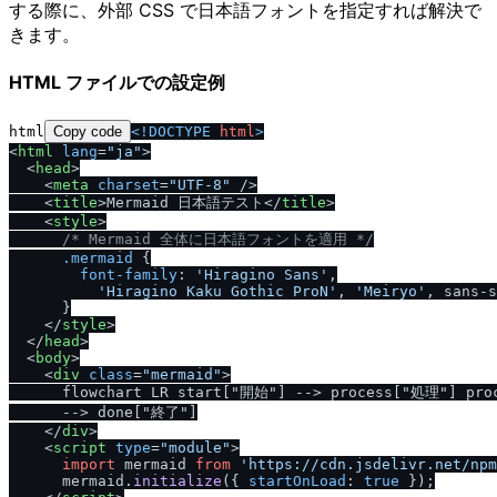
する際に、外部 CSS で日本語フォントを指定すれば解決で
きます。
HTML ファイルでの設定例
html
Copy code
<!DOCTYPE 
html
>
<
html
lang
=
"ja"
>
<
head
>
<
meta
charset
=
"UTF-8"
/
>
<
title
>
Mermaid 日本語テスト
<
/
title
>
<
style
>
/* Mermaid 全体に日本語フォントを適用 */
.mermaid
 {

font-family
: 
'Hiragino Sans'
,

'Hiragino Kaku Gothic ProN'
, 
'Meiryo'
, sans-s
      }

<
/
style
>
<
/
head
>
<
body
>
<
div
class
=
"mermaid"
>
      flowchart LR start["開始"] --> process["処理"] proc
      --> done["終了"]

<
/
div
>
<
script
type
=
"module"
>
import
 mermaid 
from
'https://cdn.jsdelivr.net/npm
      mermaid.
initialize
({ 
startOnLoad
: 
true
 });
