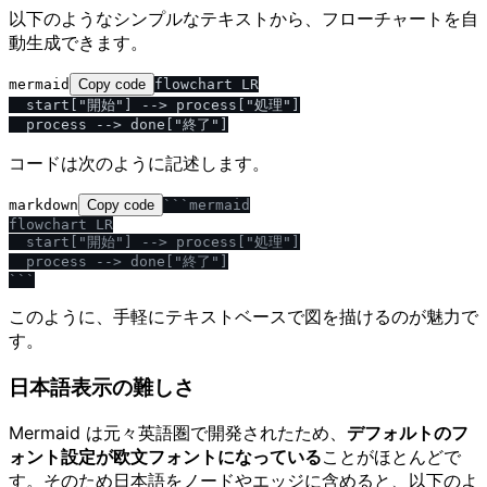
以下のようなシンプルなテキストから、フローチャートを自
動生成できます。
mermaid
Copy code
flowchart LR

  start["開始"] --> process["処理"]

コードは次のように記述します。
markdown
Copy code
```mermaid

flowchart LR

  start["開始"] --> process["処理"]

  process --> done["終了"]

```
このように、手軽にテキストベースで図を描けるのが魅力で
す。
日本語表示の難しさ
Mermaid は元々英語圏で開発されたため、
デフォルトのフ
ォント設定が欧文フォントになっている
ことがほとんどで
す。そのため日本語をノードやエッジに含めると、以下のよ