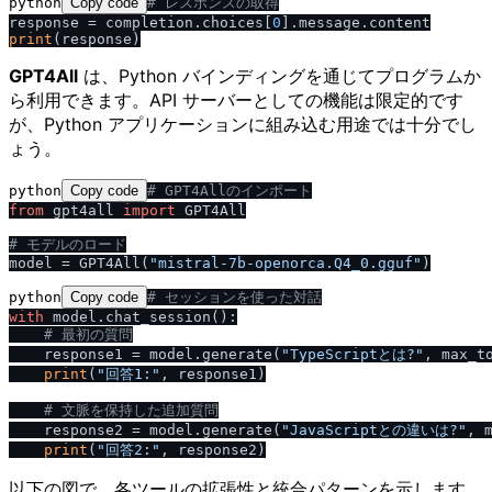
python
Copy code
# レスポンスの取得
response = completion.choices[
0
print
GPT4All
は、Python バインディングを通じてプログラムか
ら利用できます。API サーバーとしての機能は限定的です
が、Python アプリケーションに組み込む用途では十分でし
ょう。
python
Copy code
# GPT4Allのインポート
from
 gpt4all 
import
 GPT4All

# モデルのロード
model = GPT4All(
"mistral-7b-openorca.Q4_0.gguf"
python
Copy code
# セッションを使った対話
with
 model.chat_session():

# 最初の質問
    response1 = model.generate(
"TypeScriptとは?"
, max_t
print
(
"回答1:"
, response1)

# 文脈を保持した追加質問
    response2 = model.generate(
"JavaScriptとの違いは?"
, 
print
(
"回答2:"
以下の図で、各ツールの拡張性と統合パターンを示します。