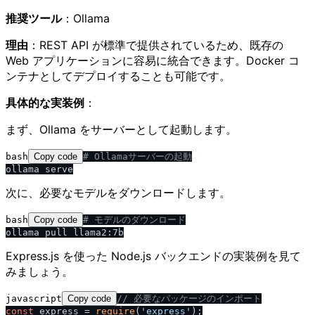
推奨ツール
：Ollama
理由
：REST API が標準で提供されているため、既存の
Web アプリケーションに容易に統合できます。Docker コ
ンテナとしてデプロイすることも可能です。
具体的な実装例
：
まず、Ollama をサーバーとして起動します。
bash
Copy code
# Ollamaサーバーの起動
次に、必要なモデルをダウンロードします。
bash
Copy code
# モデルのダウンロード
Express.js を使った Node.js バックエンドの実装例を見て
みましょう。
javascript
Copy code
/
/
 必要なパッケージのインポート
const
 express = 
require
(
'express'