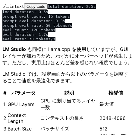
plaintext
Copy code
total duration: 2.5s

load duration: 0.5s

prompt eval count: 15 tokens

prompt eval duration: 0.3s

prompt eval rate: 50 tokens/s

eval count: 120 tokens

eval duration: 1.7s

LM Studio
も同様に llama.cpp を使用していますが、GUI
レイヤーが加わるため、わずかにオーバーヘッドが発生しま
す。ただし、実用上はほとんど差を感じない程度でしょう。
LM Studio では、設定画面から以下のパラメータを調整す
ることで速度を最適化できます。
パラメータ
説明
推奨値
#
GPU に割り当てるレイヤ
最大値
1
GPU Layers
ー数
Context
コンテキストの長さ
2
2048-4096
Length
バッチサイズ
3
Batch Size
512