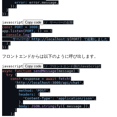
error
: error.
message
,

    });

  }

javascript
Copy code
/
/
 サーバーの起動
const
PORT
 = 
3000
;

app.
listen
(
PORT
, 
() =>
 {

console
.
log
(

`サーバーが http:
/
/
localhost:
${PORT}
 で起動しました`
  );

フロントエンドからは以下のように呼び出します。
javascript
Copy code
/
/
 フロントエンド側のJavaScript
async
function
sendMessage
(
message
) {

try
 {

const
 response = 
await
fetch
(

'http:
/
/
localhost:3000
/
api
/
chat'
,

      {

method
: 
'POST'
,

headers
: {

'Content-Type'
: 
'application
/
json'
,

        },

body
: 
JSON
.
stringify
({ message }),

      }

    );
