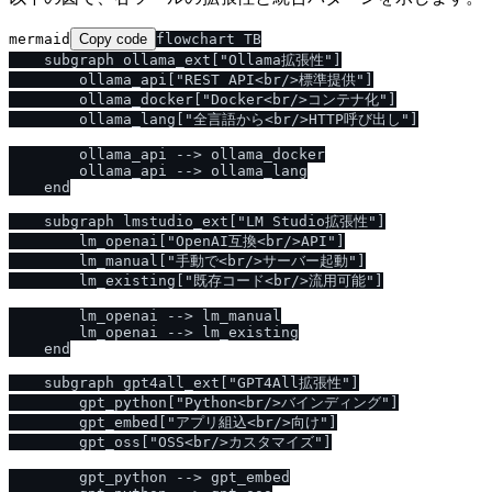
mermaid
Copy code
flowchart TB

    subgraph ollama_ext["Ollama拡張性"]

        ollama_api["REST API<br/>標準提供"]

        ollama_docker["Docker<br/>コンテナ化"]

        ollama_lang["全言語から<br/>HTTP呼び出し"]

        ollama_api --> ollama_docker

        ollama_api --> ollama_lang

    end

    subgraph lmstudio_ext["LM Studio拡張性"]

        lm_openai["OpenAI互換<br/>API"]

        lm_manual["手動で<br/>サーバー起動"]

        lm_existing["既存コード<br/>流用可能"]

        lm_openai --> lm_manual

        lm_openai --> lm_existing

    end

    subgraph gpt4all_ext["GPT4All拡張性"]

        gpt_python["Python<br/>バインディング"]

        gpt_embed["アプリ組込<br/>向け"]

        gpt_oss["OSS<br/>カスタマイズ"]

        gpt_python --> gpt_embed
