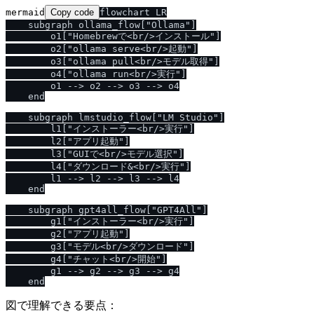
mermaid
Copy code
flowchart LR

    subgraph ollama_flow["Ollama"]

        o1["Homebrewで<br/>インストール"]

        o2["ollama serve<br/>起動"]

        o3["ollama pull<br/>モデル取得"]

        o4["ollama run<br/>実行"]

        o1 --> o2 --> o3 --> o4

    end

    subgraph lmstudio_flow["LM Studio"]

        l1["インストーラー<br/>実行"]

        l2["アプリ起動"]

        l3["GUIで<br/>モデル選択"]

        l4["ダウンロード&<br/>実行"]

        l1 --> l2 --> l3 --> l4

    end

    subgraph gpt4all_flow["GPT4All"]

        g1["インストーラー<br/>実行"]

        g2["アプリ起動"]

        g3["モデル<br/>ダウンロード"]

        g4["チャット<br/>開始"]

        g1 --> g2 --> g3 --> g4

図で理解できる要点：