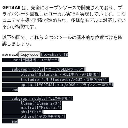
GPT4All
は、完全にオープンソースで開発されており、プ
ライバシーを重視したローカル実行を実現しています。コミ
ュニティ主導で開発が進められ、多様なモデルに対応してい
る点が特徴です。
以下の図で、これら 3 つのツールの基本的な位置づけを確
認しましょう。
mermaid
Copy code
flowchart TB

    user["開発者・ユーザー"]

    subgraph tools["ローカルLLMツール"]

        ollama["Ollama<br/>CLI中心・API提供"]

        lmstudio["LM Studio<br/>GUI・直感的操作"]

        gpt4all["GPT4All<br/>OSS・プライバシー重視"]

    end

    subgraph models["LLMモデル"]

        llama["Llama 2/3"]

        mistral["Mistral"]

        phi["Phi"]

        others["その他モデル"]

    end
