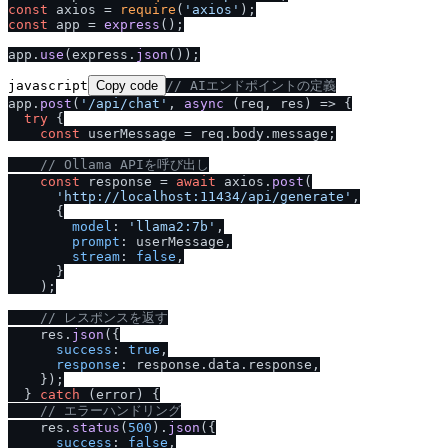
const
 axios = 
require
(
'axios'
const
 app = 
express
();

app.
use
(express.
json
javascript
Copy code
/
/
 AIエンドポイントの定義
app.
post
(
'
/
api
/
chat'
, 
async
 (req, res) => {

try
 {

const
 userMessage = req.
body
.
message
;

/
/
 Ollama APIを呼び出し
const
 response = 
await
 axios.
post
(

'http:
/
/
localhost:11434
/
api
/
generate'
,

      {

model
: 
'llama2:7b'
,

prompt
: userMessage,

stream
: 
false
,

      }

    );

/
/
 レスポンスを返す
    res.
json
({

success
: 
true
,

response
: response.
data
.
response
,

    });

  } 
catch
 (error) {

/
/
 エラーハンドリング
    res.
status
(
500
).
json
({

success
: 
false
,
