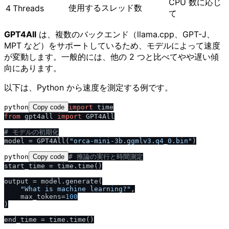
CPU 数に応じ
使用するスレッド数
4
Threads
て
GPT4All
は、複数のバックエンド（llama.cpp、GPT-J、
MPT など）をサポートしているため、モデルによって速度
が変動します。一般的には、他の 2 つと比べてやや遅い傾
向にあります。
以下は、Python から速度を測定する例です。
python
Copy code
import
from
 gpt4all 
import
 GPT4All

# モデルの初期化
model = GPT4All(
"orca-mini-3b.ggmlv3.q4_0.bin"
python
Copy code
# 推論の実行と時間測定
start_time = time.time()

output = model.generate(

"What is machine learning?"
,

    max_tokens=
100
)
