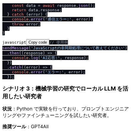
const
 data = 
await
 response.
json
();

return
 data.
response
;

  } 
catch
 (error) {

console
.
error
(
'通信エラー:'
, error);

throw
 error;

  }

javascript
Copy code
/
/
 使用例
sendMessage
(
'JavaScriptの非同期処理について教えてください'
)

  .
then
(
(
response
) =>
 {

console
.
log
(
'AI応答:'
, response);

  })

  .
catch
(
(
error
) =>
 {

console
.
error
(
'エラー:'
, error);

シナリオ 3：機械学習の研究でローカル LLM を活
用したい研究者
状況
：Python で実験を行っており、プロンプトエンジニア
リングやファインチューニングを試したい研究者。
推奨ツール
：GPT4All