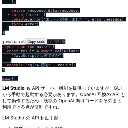
    );

return
 response.
data
.
response
;

  } 
catch
 (error) {

console
.
error
(
'エラーが発生しました:'
, error.
message
);

throw
 error;

  }

javascript
Copy code
/
/
 実行例
async
function
main
(
) {

const
 result = 
await
callOllama
(

'JavaScriptとは何ですか?'
  );

console
.
log
(
'AI応答:'
, result);

}

main
LM Studio
も API サーバー機能を提供していますが、GUI
から手動で起動する必要があります。OpenAI 互換の API と
して動作するため、既存の OpenAI 向けコードをそのまま
利用できる点が便利ですね。
LM Studio の API 起動手順：