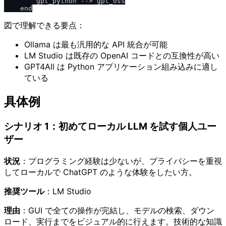
        gpt_python --> gpt_oss

図で理解できる要点：
Ollama は最も汎用的な API 統合が可能
LM Studio は既存の OpenAI コードとの互換性が高い
GPT4All は Python アプリケーション組み込みに適し
ている
具体例
シナリオ 1：初めてローカル LLM を試す個人ユー
ザー
状況
：プログラミング経験は少ないが、プライバシーを重視
してローカルで ChatGPT のような体験をしたい方。
推奨ツール
：LM Studio
理由
：GUI で全ての操作が完結し、モデルの検索、ダウン
ロード、実行までをビジュアル的に行えます。技術的な知識