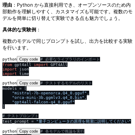
理由
：Python から直接利用でき、オープンソースのため内
部動作を理解しやすく、カスタマイズも可能です。複数のモ
デルを簡単に切り替えて実験できる点も魅力でしょう。
具体的な実験例
：
複数のモデルで同じプロンプトを試し、出力を比較する実験
を行います。
python
Copy code
# 必要なライブラリのインポート
from
 gpt4all 
import
import
import
python
Copy code
# テストするモデルのリスト
models = [

"mistral-7b-openorca.Q4_0.gguf"
,

"orca-mini-3b.ggmlv3.q4_0.bin"
,

"gpt4all-falcon-q4_0.gguf"
]

# テストプロンプト
test_prompt = 
"量子コンピュータの原理を簡潔に説明してください"
python
Copy code
# 各モデルで推論を実行