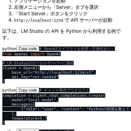
アプリケーションを起動
左側メニューから「Server」タブを選択
「Start Server」ボタンをクリック
で API サーバーが起動
http:​/​​/​localhost:1234
以下は、LM Studio の API を Python から利用する例で
す。
python
Copy code
# OpenAIライブラリを使用（互換性あり）
from
 openai 
import
 OpenAI

# LM Studioのローカルサーバーに接続
client = OpenAI(

    base_url=
"http:
/
/
localhost:1234
/
v1"
,

    api_key=
"not-needed"
python
Copy code
# チャット形式でリクエスト
completion = client.chat.completions.create(

    model=
"local-model"
,

    messages=[

        {
"role"
: 
"user"
, 
"content"
: 
"Pythonの特徴を教え
    ],

    temperature=
0.7