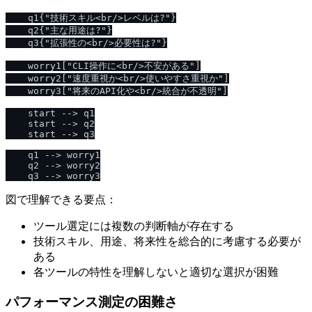
    q1{"技術スキル<br/>レベルは?"}

    q2{"主な用途は?"}

    q3{"拡張性の<br/>必要性は?"}

    worry1["CLI操作に<br/>不安がある"]

    worry2["速度重視か<br/>使いやすさ重視か"]

    worry3["将来のAPI化や<br/>統合が不透明"]

    start --> q1

    start --> q2

    start --> q3

    q1 --> worry1

    q2 --> worry2

図で理解できる要点：
ツール選定には複数の判断軸が存在する
技術スキル、用途、将来性を総合的に考慮する必要が
ある
各ツールの特性を理解しないと適切な選択が困難
パフォーマンス測定の困難さ