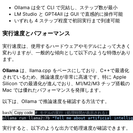
Ollama は全て CLI で完結し、ステップ数が最小
LM Studio と GPT4All は GUI で直感的に操作可能
いずれも 4 ステップ程度で初回実行まで到達可能
実行速度とパフォーマンス
実行速度は、使用するハードウェアやモデルによって大きく
変わりますが、一般的な傾向として以下のような特徴があり
ます。
Ollama
は、llama.cpp をベースにしており、C++で最適化
されているため、推論速度が非常に高速です。特に Apple
Silicon での最適化が進んでおり、M1/M2/M3 チップ搭載の
Mac では優れたパフォーマンスを発揮します。
以下は、Ollama で推論速度を確認する方法です。
bash
Copy code
# モデルの実行（処理時間が表示される）
ollama run llama2:7b 
"Tell me about artificial intellig
実行すると、以下のような出力で処理速度が確認できます。