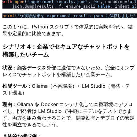
with
open
(
'experiment_results.json'
, 
'w'
, encoding=
'utf
    json.dump(results, f, ensure_ascii=
False
, indent=
2
)

print
(
"\n実験結果を experiment_results.json に保存しました"
このように、Python スクリプトで体系的に実験を行い、結
果を定量的に比較できます。
シナリオ 4：企業でセキュアなチャットボットを
構築したいチーム
状況
：顧客データを外部に送信できないため、完全にオンプ
レミスでチャットボットを構築したい企業チーム。
推奨ツール
：Ollama（本番環境）+ LM Studio（開発・テ
スト環境）
理由
：Ollama を Docker コンテナ化して本番環境にデプロ
イし、開発者は LM Studio で手軽にモデルをテストできま
す。両方を組み合わせることで、開発効率とデプロイの安定
性を両立できるでしょう。
具体的な構成例
：