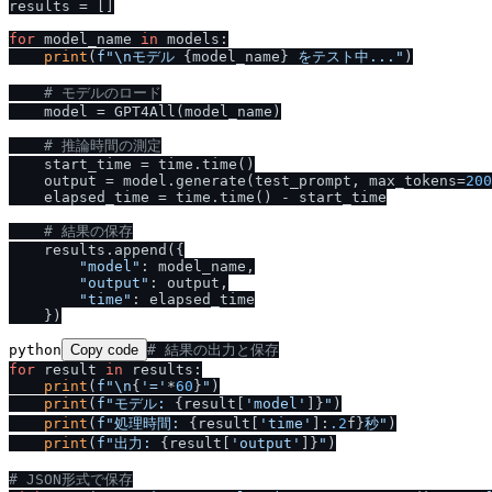
results = []

for
 model_name 
in
 models:

print
(
f"\nモデル 
{model_name}
 をテスト中..."
)

# モデルのロード
    model = GPT4All(model_name)

# 推論時間の測定
    start_time = time.time()

    output = model.generate(test_prompt, max_tokens=
200
    elapsed_time = time.time() - start_time

# 結果の保存
    results.append({

"model"
: model_name,

"output"
: output,

"time"
: elapsed_time

python
Copy code
# 結果の出力と保存
for
 result 
in
 results:

print
(
f"\n
{
'='
*
60
}
"
)

print
(
f"モデル: 
{result[
'model'
]}
"
)

print
(
f"処理時間: 
{result[
'time'
]:
.2
f}
秒"
)

print
(
f"出力: 
{result[
'output'
]}
"
)

# JSON形式で保存