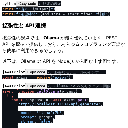
python
Copy code
# 結果の表示
print
(
f"出力: 
{output}
"
print
(
f"処理時間: 
{end_time - start_time:
.2
f}
秒"
拡張性と API 連携
拡張性の観点では、
Ollama
が最も優れています。REST
API を標準で提供しており、あらゆるプログラミング言語か
ら簡単に利用できるでしょう。
以下は、Ollama の API を Node.js から呼び出す例です。
javascript
Copy code
/
/
 必要なモジュールのインポート
const
 axios = 
require
(
'axios'
javascript
Copy code
/
/
 Ollama APIへのリクエスト関数
async
function
callOllama
(
prompt
) {

try
 {

const
 response = 
await
 axios.
post
(

'http:
/
/
localhost:11434
/
api
/
generate'
,

      {

model
: 
'llama2:7b'
,

prompt
: prompt,

stream
: 
false
,

      }
