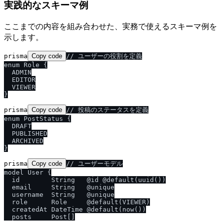
実践的なスキーマ例
ここまでの内容を組み合わせた、実務で使えるスキーマ例を
示します。
prisma
Copy code
// ユーザーの役割を定義

enum Role {

  ADMIN

  EDITOR

  VIEWER

prisma
Copy code
// 投稿のステータスを定義

enum PostStatus {

  DRAFT

  PUBLISHED

  ARCHIVED

prisma
Copy code
// ユーザーモデル

model User {

  id        String   @id @default(uuid())

  email     String   @unique

  username  String   @unique

  role      Role     @default(VIEWER)

  createdAt DateTime @default(now())

  posts     Post[]
