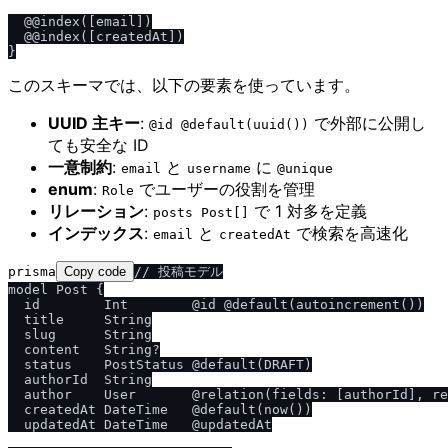
  @@index([email])

  @@index([createdAt])

このスキーマでは、以下の要素を使っています。
UUID 主キー
:
で外部に公開し
@id @default(uuid())
ても安全な ID
一意制約
:
と
に
email
username
@unique
enum
:
でユーザーの役割を管理
Role
リレーション
:
で 1 対多を定義
posts Post[]
インデックス
:
と
で検索を高速化
email
createdAt
prisma
Copy code
// 投稿モデル

model Post {

  id        Int        @id @default(autoincrement())

  title     String

  slug      String

  content   String?

  status    PostStatus @default(DRAFT)

  authorId  String

  author    User       @relation(fields: [authorId], re
  createdAt DateTime   @default(now())

  updatedAt DateTime   @updatedAt
