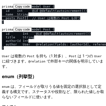
prisma
Copy code
model User {

  id    Int     @id @default(autoincrement())

  name  String

  posts Post[]  // User は複数の Post を持つ

prisma
Copy code
model Post {

  id       Int    @id @default(autoincrement())

  title    String

  authorId Int

  author   User   @relation(fields: [authorId], referen
は複数の
を持ち（1 対多）、
は 1 つの
User
Post
Post
User
に紐づきます。
で外部キーの関係を明示していま
@relation
す。
enum（列挙型）
は、フィールドが取りうる値を固定の選択肢として定
enum
義する構文です。ステータスや役割など、限られた値しか取
らないフィールドに使います。