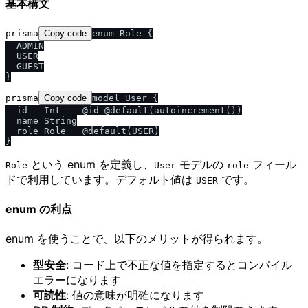
基本構文
prisma
Copy code
enum Role {

  ADMIN

  USER

  GUEST

prisma
Copy code
model User {

  id   Int    @id @default(autoincrement())

  name String

  role Role   @default(USER)

という enum を定義し、
モデルの
フィール
Role
User
role
ドで利用しています。デフォルト値は
です。
USER
enum の利点
enum を使うことで、以下のメリットが得られます。
型安全
: コード上で不正な値を指定するとコンパイル
エラーになります
可読性
: 値の意味が明確になります