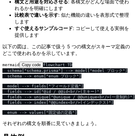
構文と用途を対応させる
: 各構文がどんな場面で使わ
れるかを明確にします
比較表で違いを示す
: 似た機能の違いを表形式で整理
します
すぐ使えるサンプルコード
: コピーして使える実例を
提供します
以下の図は、この記事で扱う 5 つの構文がスキーマ定義の
どこで使われるかを示しています。
mermaid
Copy code
flowchart TD

  schema["schema.prisma"] --> model["model ブロック"]

  schema --> enum["enum ブロック"]

  model --> fields["フィールド定義"]

  fields --> id["@id / @@id<br/>(主キー)"]

  fields --> unique["@unique / @@unique<br/>(一意制約)"]

  fields --> index["@@index<br/>(インデックス)"]

それぞれの構文を順番に見ていきましょう。