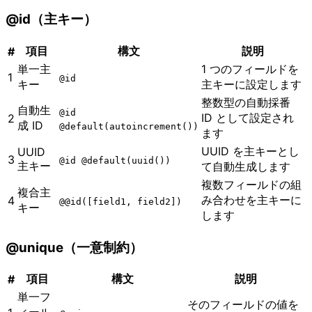
@id（主キー）
項目
構文
説明
#
単一主
1 つのフィールドを
1
@id
キー
主キーに設定します
整数型の自動採番
自動生
@id
ID として設定され
2
成 ID
@default(autoincrement())
ます
UUID を主キーとし
UUID
3
@id @default(uuid())
主キー
て自動生成します
複数フィールドの組
複合主
み合わせを主キーに
4
@@id([field1, field2])
キー
します
@unique（一意制約）
項目
構文
説明
#
単一フ
そのフィールドの値を