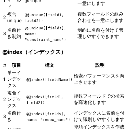
ィール
1
@unique
一意にします
ド
複数フィールドの組み
複合
@@unique([field1,
2
合わせを一意にします
unique
field2])
@@unique([fields],
名前付
制約に名前を付けて管
3
name:
き制約
理しやすくできます
"constraint_name")
@index（インデックス）
項目
構文
説明
#
単一イ
検索パフォーマンスを向
ンデッ
1
@@index([fieldName])
上させます
クス
複合イ
複数フィールドでの検索
@@index([field1,
ンデッ
2
を高速化します
field2])
クス
名前付
インデックスに名前を付
@@index([fields],
3
き
けて識別しやすくします
name: "index_name")
降順インデックスを作成