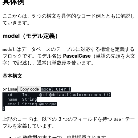
具体例
ここからは、5 つの構文を具体的なコード例とともに解説し
ていきます。
model（モデル定義）
はデータベースのテーブルに対応する構造を定義する
model
ブロックです。モデル名は
PascalCase
（単語の先頭を大文
字）で記述し、通常は単数形を使います。
基本構文
prisma
Copy code
model User {

  id    Int    @id @default(autoincrement())

  name  String

  email String @unique

上記のコードは、以下の 3 つのフィールドを持つ
テー
User
ブルを定義しています。
: 整数型の主キーで、自動採番されます
id