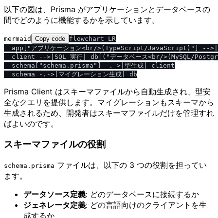
以下の図は、Prisma がアプリケーションとデータベースの
間でどのように機能するかを示しています。
mermaid
Copy code
flowchart LR

  app["アプリケーション<br/>(TypeScript/JavaScript)"] -->|P
  client -->|SQL 実行| db[("データベース<br/>(MySQL/Postgre
  schema["schema.prisma"] -.->|型生成| client

Prisma Client はスキーマファイルから自動生成され、型安
全なクエリを提供します。マイグレーションもスキーマから
生成されるため、開発者はスキーマファイルだけを管理すれ
ばよいのです。
スキーマファイルの役割
ファイルは、以下の 3 つの役割を担ってい
schema.prisma
ます。
データソース定義
: どのデータベースに接続するか
ジェネレータ定義
: どの言語向けのクライアントを生
成するか