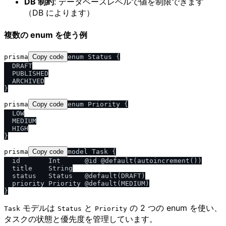
DB 制約
: データベースレベルで値を制限できます
（DB によります）
複数の enum を使う例
prisma
Copy code
enum Status {

  DRAFT

  PUBLISHED

  ARCHIVED

prisma
Copy code
enum Priority {

  LOW

  MEDIUM

  HIGH

prisma
Copy code
model Task {

  id       Int      @id @default(autoincrement())

  title    String

  status   Status   @default(DRAFT)

  priority Priority @default(MEDIUM)

モデルは
と
の 2 つの enum を使い、
Task
Status
Priority
タスクの状態と優先度を管理しています。