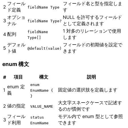
フィール
フィールド名と型を指定しま
2
fieldName Type
ド定義
す
オプショ
NULL を許可するフィールド
3
fieldName Type?
ナル
として定義されます
1 対多のリレーションで使用
fieldName
配列
4
します
Type[]
デフォル
フィールドの初期値を設定で
5
@default(value)
ト値
きます
enum 構文
項目
構文
説明
#
enum
enum 定
固定値の選択肢を定義します
1
EnumName {
義
}
大文字スネークケースで記述す
値の指定
2
VALUE_NAME
るのが慣例です
フィール
モデル内で enum 型として参照
status
3
ド利用
できます
EnumName