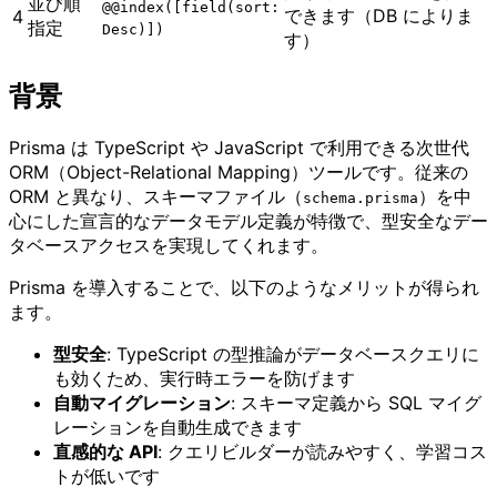
並び順
@@index([field(sort:
できます（DB によりま
4
指定
Desc)])
す）
背景
Prisma は TypeScript や JavaScript で利用できる次世代
ORM（Object-Relational Mapping）ツールです。従来の
ORM と異なり、スキーマファイル（
）を中
schema.prisma
心にした宣言的なデータモデル定義が特徴で、型安全なデー
タベースアクセスを実現してくれます。
Prisma を導入することで、以下のようなメリットが得られ
ます。
型安全
: TypeScript の型推論がデータベースクエリに
も効くため、実行時エラーを防げます
自動マイグレーション
: スキーマ定義から SQL マイグ
レーションを自動生成できます
直感的な API
: クエリビルダーが読みやすく、学習コス
トが低いです