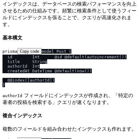
インデックスは、データベースの検索パフォーマンスを向上
させるための仕組みです。頻繁に検索条件として使うフィー
ルドにインデックスを張ることで、クエリが高速化されま
す。
基本構文
prisma
Copy code
model Post {

  id        Int      @id @default(autoincrement())

  title     String

  authorId  Int

  createdAt DateTime @default(now())

  @@index([authorId])

フィールドにインデックスが作成され、「特定の
authorId
著者の投稿を検索する」クエリが速くなります。
複合インデックス
複数のフィールドを組み合わせたインデックスも作れます。