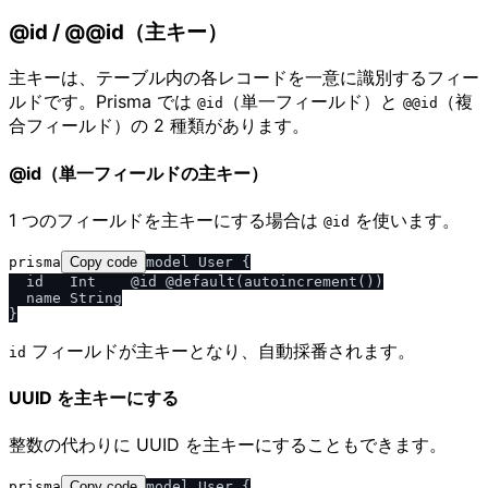
@id / @@id（主キー）
主キーは、テーブル内の各レコードを一意に識別するフィー
ルドです。Prisma では
（単一フィールド）と
（複
@id
@@id
合フィールド）の 2 種類があります。
@id（単一フィールドの主キー）
1 つのフィールドを主キーにする場合は
を使います。
@id
prisma
Copy code
model User {

  id   Int    @id @default(autoincrement())

  name String

フィールドが主キーとなり、自動採番されます。
id
UUID を主キーにする
整数の代わりに UUID を主キーにすることもできます。
prisma
Copy code
model User {
