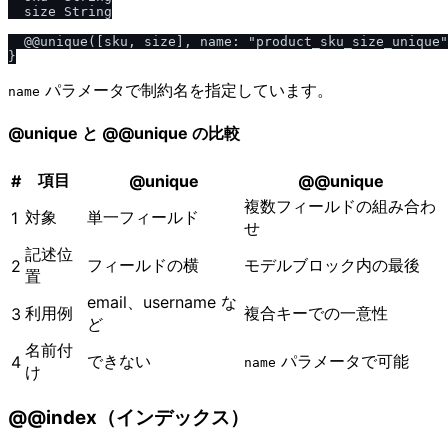
  size String

  @@unique([sku, size], name: "product_sku_size_unique"
パラメータで制約名を指定しています。
name
@unique と @@unique の比較
項目
#
@unique
@@unique
複数フィールドの組み合わ
対象
単一フィールド
1
せ
記述位
フィールドの横
モデルブロック内の最後
2
置
email、username な
利用例
複合キーでの一意性
3
ど
名前付
できない
パラメータで可能
4
name
け
@@index（インデックス）