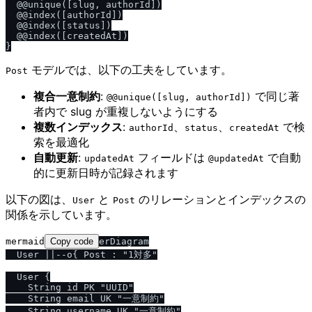
  @@unique([slug, authorId])

  @@index([authorId])

  @@index([status])

  @@index([createdAt])

モデルでは、以下の工夫をしています。
Post
複合一意制約
:
で同じ著
@@unique([slug, authorId])
者内で slug が重複しないようにする
複数インデックス
:
、
、
で検
authorId
status
createdAt
索を最適化
自動更新
:
フィールドは
で自動
updatedAt
@updatedAt
的に更新日時が記録されます
以下の図は、
と
のリレーションとインデックスの
User
Post
関係を示しています。
mermaid
Copy code
erDiagram

  User ||--o{ Post : "1対多"

  User {

    String id PK "UUID"

    String email UK "一意制約"

    String username UK "一意制約"
