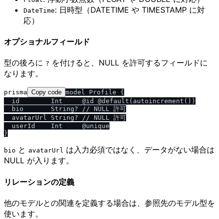
: 日時型（DATETIME や TIMESTAMP に対
DateTime
応）
オプショナルフィールド
型の後ろに
を付けると、NULL を許可するフィールドに
?
なります。
prisma
Copy code
model Profile {

  id        Int     @id @default(autoincrement())

  bio       String? // NULL 許可

  avatarUrl String? // NULL 許可

  userId    Int     @unique

と
は入力必須ではなく、データがない場合は
bio
avatarUrl
NULL が入ります。
リレーションの定義
他のモデルとの関連を定義する場合は、参照先のモデル型を
使います。