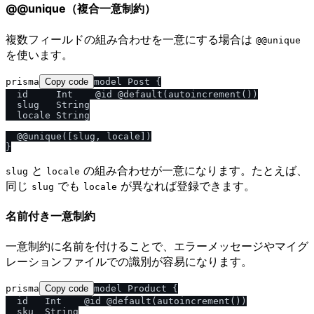
@@unique（複合一意制約）
複数フィールドの組み合わせを一意にする場合は
@@unique
を使います。
prisma
Copy code
model Post {

  id     Int    @id @default(autoincrement())

  slug   String

  locale String

  @@unique([slug, locale])

と
の組み合わせが一意になります。たとえば、
slug
locale
同じ
でも
が異なれば登録できます。
slug
locale
名前付き一意制約
一意制約に名前を付けることで、エラーメッセージやマイグ
レーションファイルでの識別が容易になります。
prisma
Copy code
model Product {

  id   Int    @id @default(autoincrement())

  sku  String
