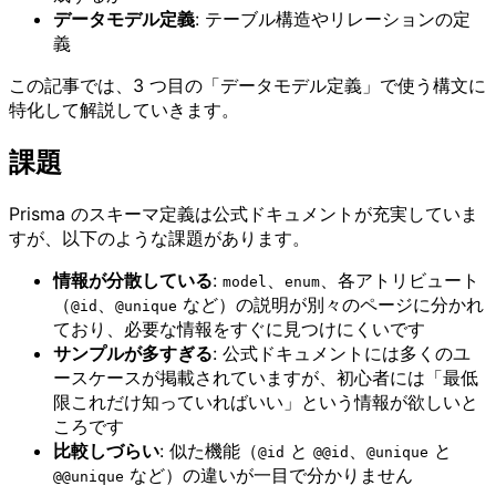
データモデル定義
: テーブル構造やリレーションの定
義
この記事では、3 つ目の「データモデル定義」で使う構文に
特化して解説していきます。
課題
Prisma のスキーマ定義は公式ドキュメントが充実していま
すが、以下のような課題があります。
情報が分散している
:
、
、各アトリビュート
model
enum
（
、
など）の説明が別々のページに分かれ
@id
@unique
ており、必要な情報をすぐに見つけにくいです
サンプルが多すぎる
: 公式ドキュメントには多くのユ
ースケースが掲載されていますが、初心者には「最低
限これだけ知っていればいい」という情報が欲しいと
ころです
比較しづらい
: 似た機能（
と
、
と
@id
@@id
@unique
など）の違いが一目で分かりません
@@unique