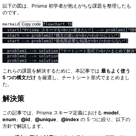
以下の図は、Prisma 初学者が抱えがちな課題を整理したも
のです。
mermaid
Copy code
flowchart TD

  start["Prisma スキーマを<br/>書きたい"] --> problem1[
  start --> problem2["構文の違いが<br/>わかりにくい"]

  start --> problem3["最低限必要な知識が<br/>わからない"]

  problem1 --> solution["チートシート形式で<br/>まとめて解決"
  problem2 --> solution

これらの課題を解決するために、本記事では
最もよく使う
5 つの構文だけ
を厳選し、チートシート形式でまとめまし
た。
解決策
この記事では、Prisma スキーマ定義における
model
、
enum
、
@id
、
@unique
、
@index
の 5 つに絞り、以下の
方針で解説します。