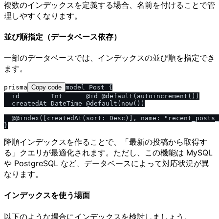
複数のインデックスを定義する場合、名前を付けることで管
理しやすくなります。
並び順指定（データベース依存）
一部のデータベースでは、インデックスの並び順を指定でき
ます。
prisma
Copy code
model Post {

  id        Int      @id @default(autoincrement())

  createdAt DateTime @default(now())

  @@index([createdAt(sort: Desc)], name: "recent_posts_
降順インデックスを作ることで、「最新の投稿から取得す
る」クエリが最適化されます。ただし、この機能は MySQL
や PostgreSQL など、データベースによって対応状況が異
なります。
インデックスを使う場面
以下のような場合にインデックスを検討しましょう。