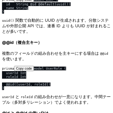
  id   String @id @default(uuid())

  name String

関数で自動的に UUID が生成されます。分散システ
uuid()
ムや外部公開 API では、連番 ID よりも UUID が好まれるこ
とが多いです。
@@id（複合主キー）
複数のフィールドの組み合わせを主キーにする場合は
@@id
を使います。
prisma
Copy code
model UserRole {

  userId Int

  roleId Int

  @@id([userId, roleId])

と
の組み合わせが一意になります。中間テー
userId
roleId
ブル（多対多リレーション）でよく使われます。