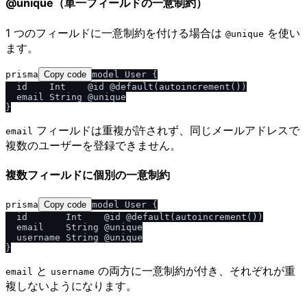
@unique（単一フィールドの一意制約）
1 つのフィールドに一意制約を付ける場合は
を使い
@unique
ます。
prisma
Copy code
model User {

  id    Int    @id @default(autoincrement())

  email String @unique

フィールドは重複が許されず、同じメールアドレスで
email
複数のユーザーを登録できません。
複数フィールドに個別の一意制約
prisma
Copy code
model User {

  id       Int    @id @default(autoincrement())

  email    String @unique

  username String @unique

と
の両方に一意制約が付き、それぞれが重
email
username
複しないようになります。