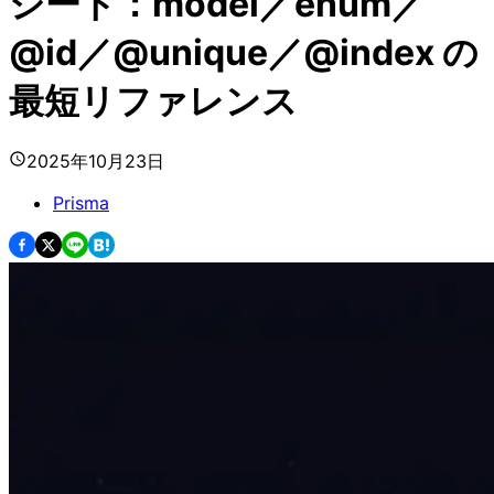
シート：model／enum／
@id／@unique／@index の
最短リファレンス
2025年10月23日
Prisma