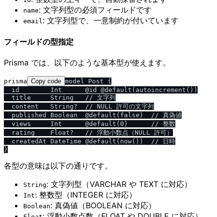
: 文字列型の必須フィールドです
name
: 文字列型で、一意制約が付いています
email
フィールドの型指定
Prisma では、以下のような基本型が使えます。
prisma
Copy code
model Post {

  id        Int      @id @default(autoincrement())

  title     String   // 文字列

  content   String?  // NULL 許可の文字列

  published Boolean  @default(false)  // 真偽値

  views     Int      @default(0)      // 整数

  rating    Float?   // 浮動小数点（NULL 許可）

  createdAt DateTime @default(now())  // 日時

各型の意味は以下の通りです。
: 文字列型（VARCHAR や TEXT に対応）
String
: 整数型（INTEGER に対応）
Int
: 真偽値（BOOLEAN に対応）
Boolean
: 浮動小数点数（FLOAT や DOUBLE に対応）
Float