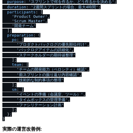
purpose
: 
'スプリントで何を作るか、どう作るかを決める'
;

duration
: 
'2週間スプリントの場合、最大4時間'
;

participants
: [

'Product Owner'
,

'Scrum Master'
,

'開発チーム'
  ];

preparation
: {

po
: [

'プロダクトバックログの優先順位付け'
,

'バックログアイテムの詳細化'
,

'ステークホルダーの期待値整理'
    ];

team
: [

'チームの開発能力（ベロシティ）確認'
,

'前スプリントの振り返り内容確認'
,

'技術的な制約事項の整理'
    ];

sm
: [

'イベントの準備（会議室、ツール）'
,

'タイムボックスの管理準備'
,

'ファシリテーション計画'
    ];

  };

実際の運営改善例: