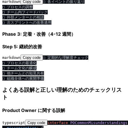
markdown
Copy code
□ 各イベントの振り返り

□ プロセスの調整

□ チーム内フィードバック

□ 外部メンターとの相談

Phase 3: 定着・改善（4-12 週間）
Step 5: 継続的改善
markdown
Copy code
□ 定期的な理解度チェック

□ プロセスの最適化

□ チーム文化の醸成

□ 他チームとの知見共有

よくある誤解と正しい理解のためのチェックリス
ト
Product Owner に関する誤解
typescript
Copy code
interface
POCommonMisunderstandings
misconception
: {
