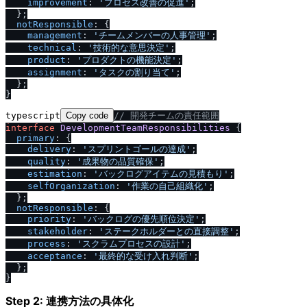
improvement
: 
'プロセス改善の促進'
;

  };

notResponsible
: {

management
: 
'チームメンバーの人事管理'
;

technical
: 
'技術的な意思決定'
;

product
: 
'プロダクトの機能決定'
;

assignment
: 
'タスクの割り当て'
;

  };

typescript
Copy code
/
/
 開発チームの責任範囲
interface
DevelopmentTeamResponsibilities
 {

primary
: {

delivery
: 
'スプリントゴールの達成'
;

quality
: 
'成果物の品質確保'
;

estimation
: 
'バックログアイテムの見積もり'
;

selfOrganization
: 
'作業の自己組織化'
;

  };

notResponsible
: {

priority
: 
'バックログの優先順位決定'
;

stakeholder
: 
'ステークホルダーとの直接調整'
;

process
: 
'スクラムプロセスの設計'
;

acceptance
: 
'最終的な受け入れ判断'
;

  };

Step 2: 連携方法の具体化