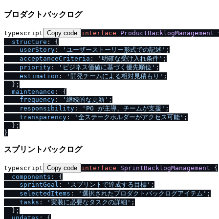
プロダクトバックログ
typescript
Copy code
interface
ProductBacklogManagement
 
structure
: {

userStory
: 
'ユーザーストーリー形式での記述'
;

acceptanceCriteria
: 
'明確な受け入れ条件'
;

priority
: 
'ビジネス価値に基づく優先順位'
;

estimation
: 
'開発チームによる相対見積もり'
;

  };

maintenance
: {

frequency
: 
'継続的な更新'
;

responsibility
: 
'PO が主導、チームが支援'
;

transparency
: 
'全ステークホルダーがアクセス可能'
;

  };

スプリントバックログ
typescript
Copy code
interface
SprintBacklogManagement
 {

components
: {

sprintGoal
: 
'スプリントで達成する目標'
;

selectedItems
: 
'選択されたプロダクトバックログアイテム'
;

tasks
: 
'実装に必要なタスクの詳細'
;

  };

updates
: {
