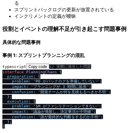
る
スプリントバックログの更新が放置されている
インクリメントの定義が曖昧
役割とイベントの理解不足が引き起こす問題事例
具体的な問題事例
事例 1: スプリントプランニングの混乱
typescript
Copy code
/
/
 実際に発生した問題
interface
PlanningChaos
 {

preparation
: {

problem
: 
'PO がバックログを準備していない'
;

impact
: 
'プランニングが 3 時間に延長'
;

confusion
: 
'開発チームが何を見積もるべきか不明'
;

  };

execution
: {

problem
: 
'SM がファシリテーションできない'
;

impact
: 
'議論が発散し、決定事項が不明確'
;

confusion
: 
'誰が最終的な判断をするのか不明'
;

  };
