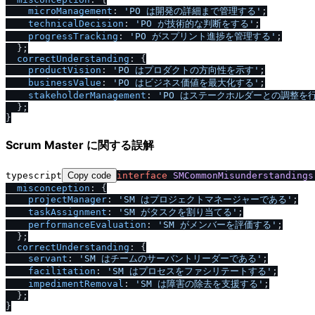
microManagement
: 
'PO は開発の詳細まで管理する'
;

technicalDecision
: 
'PO が技術的な判断をする'
;

progressTracking
: 
'PO がスプリント進捗を管理する'
;

  };

correctUnderstanding
: {

productVision
: 
'PO はプロダクトの方向性を示す'
;

businessValue
: 
'PO はビジネス価値を最大化する'
;

stakeholderManagement
: 
'PO はステークホルダーとの調整を
  };

Scrum Master に関する誤解
typescript
Copy code
interface
SMCommonMisunderstandings
misconception
: {

projectManager
: 
'SM はプロジェクトマネージャーである'
;

taskAssignment
: 
'SM がタスクを割り当てる'
;

performanceEvaluation
: 
'SM がメンバーを評価する'
;

  };

correctUnderstanding
: {

servant
: 
'SM はチームのサーバントリーダーである'
;

facilitation
: 
'SM はプロセスをファシリテートする'
;

impedimentRemoval
: 
'SM は障害の除去を支援する'
;

  };
