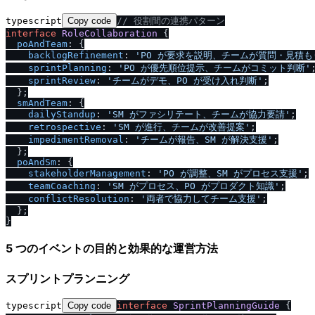
typescript
Copy code
/
/
 役割間の連携パターン
interface
RoleCollaboration
 {

poAndTeam
: {

backlogRefinement
: 
'PO が要求を説明、チームが質問・見積も
sprintPlanning
: 
'PO が優先順位提示、チームがコミット判断'
;
sprintReview
: 
'チームがデモ、PO が受け入れ判断'
;

  };

smAndTeam
: {

dailyStandup
: 
'SM がファシリテート、チームが協力要請'
;

retrospective
: 
'SM が進行、チームが改善提案'
;

impedimentRemoval
: 
'チームが報告、SM が解決支援'
;

  };

poAndSm
: {

stakeholderManagement
: 
'PO が調整、SM がプロセス支援'
;

teamCoaching
: 
'SM がプロセス、PO がプロダクト知識'
;

conflictResolution
: 
'両者で協力してチーム支援'
;

  };

5 つのイベントの目的と効果的な運営方法
スプリントプランニング
typescript
Copy code
interface
SprintPlanningGuide
 {
