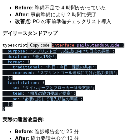
Before
: 準備不足で 4 時間かかっていた
After
: 事前準備により 2 時間で完了
改善点
: PO の事前準備チェックリスト導入
デイリースタンドアップ
typescript
Copy code
interface
DailyStandupGuide
 {

purpose
: 
'スプリントゴール達成に向けた日次の調整'
;

duration
: 
'最大15分'
;

format
: {

traditional
: 
'昨日・今日・課題の共有'
;

improved
: 
'スプリントゴール達成に向けた協力要請'
;

  };

facilitation
: {

sm
: 
'タイムキープとブロッカー除去支援'
;

team
: 
'相互の協力要請と提案'
;

po
: 
'必要に応じて優先順位の調整'
;

  };

実際の運営改善例:
Before
: 進捗報告会で 25 分
After
: 協力要請中心で 10 分