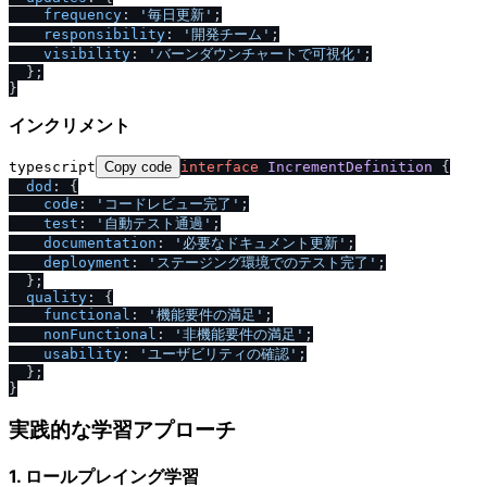
frequency
: 
'毎日更新'
;

responsibility
: 
'開発チーム'
;

visibility
: 
'バーンダウンチャートで可視化'
;

  };

インクリメント
typescript
Copy code
interface
IncrementDefinition
 {

dod
: {

code
: 
'コードレビュー完了'
;

test
: 
'自動テスト通過'
;

documentation
: 
'必要なドキュメント更新'
;

deployment
: 
'ステージング環境でのテスト完了'
;

  };

quality
: {

functional
: 
'機能要件の満足'
;

nonFunctional
: 
'非機能要件の満足'
;

usability
: 
'ユーザビリティの確認'
;

  };

実践的な学習アプローチ
1. ロールプレイング学習