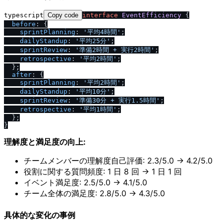
typescript
Copy code
interface
EventEfficiency
 {

before
: {

sprintPlanning
: 
'平均4時間'
;

dailyStandup
: 
'平均25分'
;

sprintReview
: 
'準備2時間 + 実行2時間'
;

retrospective
: 
'平均2時間'
;

  };

after
: {

sprintPlanning
: 
'平均2時間'
;

dailyStandup
: 
'平均10分'
;

sprintReview
: 
'準備30分 + 実行1.5時間'
;

retrospective
: 
'平均1時間'
;

  };

理解度と満足度の向上:
チームメンバーの理解度自己評価: 2.3/5.0 → 4.2/5.0
役割に関する質問頻度: 1 日 8 回 → 1 日 1 回
イベント満足度: 2.5/5.0 → 4.1/5.0
チーム全体の満足度: 2.8/5.0 → 4.3/5.0
具体的な変化の事例