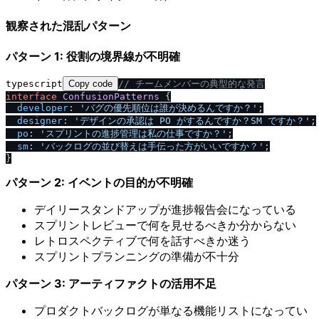
観察された混乱パターン
パターン 1: 役割の境界線が不明確
typescript
Copy code
/
/
 チームメンバーの典型的な発言
interface
ConfusionPatterns
 {

developer
: 
'バグの優先順位は誰が決めるんですか？'
;

designer
: 
'デザインの承認は PO がするんですか？SM ですか？'
;

po
: 
'スプリントの進捗管理は私の仕事ですか？'
;

sm
: 
'バックログの並び替えは手伝った方がいいですか？'
;

パターン 2: イベントの目的が不明確
デイリースタンドアップが進捗報告会になっている
スプリントレビューで何を見せるべきか分からない
レトロスペクティブで何を話すべきか迷う
スプリントプランニングの準備が不十分
パターン 3: アーティファクトの活用不足
プロダクトバックログが単なる機能リストになってい