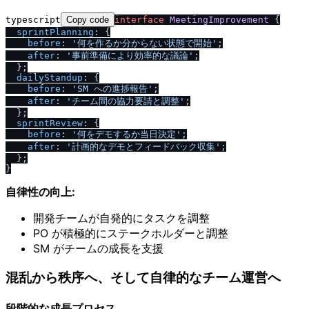
typescript
Copy code
interface
MeetingImprovement
 {

sprintPlanning
: {

before
: 
'何を作るか分からない状態で開始'
;

after
: 
'事前準備により効率的な議論'
;

  };

dailyStandup
: {

before
: 
'SM への進捗報告'
;

after
: 
'チーム間の協力要請と調整'
;

  };

sprintReview
: {

before
: 
'何をデモするか当日決定'
;

after
: 
'計画的なデモとフィードバック収集'
;

  };

自律性の向上:
開発チームが自発的にタスクを調整
PO が積極的にステークホルダーと調整
SM がチームの成長を支援
混乱から秩序へ、そして自律的なチーム運営へ
段階的な成長プロセス