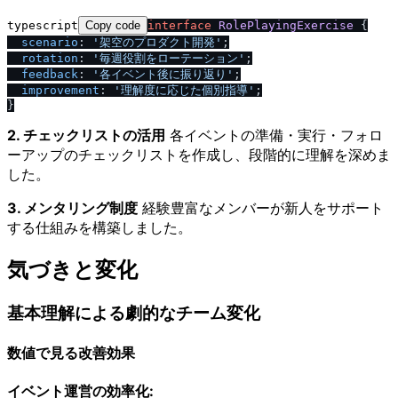
typescript
Copy code
interface
RolePlayingExercise
 {

scenario
: 
'架空のプロダクト開発'
;

rotation
: 
'毎週役割をローテーション'
;

feedback
: 
'各イベント後に振り返り'
;

improvement
: 
'理解度に応じた個別指導'
;

2. チェックリストの活用
各イベントの準備・実行・フォロ
ーアップのチェックリストを作成し、段階的に理解を深めま
した。
3. メンタリング制度
経験豊富なメンバーが新人をサポート
する仕組みを構築しました。
気づきと変化
基本理解による劇的なチーム変化
数値で見る改善効果
イベント運営の効率化: