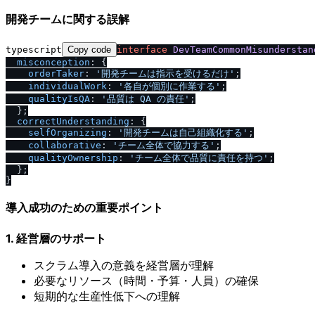
開発チームに関する誤解
typescript
Copy code
interface
DevTeamCommonMisunderstan
misconception
: {

orderTaker
: 
'開発チームは指示を受けるだけ'
;

individualWork
: 
'各自が個別に作業する'
;

qualityIsQA
: 
'品質は QA の責任'
;

  };

correctUnderstanding
: {

selfOrganizing
: 
'開発チームは自己組織化する'
;

collaborative
: 
'チーム全体で協力する'
;

qualityOwnership
: 
'チーム全体で品質に責任を持つ'
;

  };

導入成功のための重要ポイント
1. 経営層のサポート
スクラム導入の意義を経営層が理解
必要なリソース（時間・予算・人員）の確保
短期的な生産性低下への理解