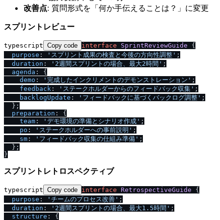
改善点
: 質問形式を「何か手伝えることは？」に変更
スプリントレビュー
typescript
Copy code
interface
SprintReviewGuide
 {

purpose
: 
'スプリント成果の検査と今後の方向性調整'
;

duration
: 
'2週間スプリントの場合、最大2時間'
;

agenda
: {

demo
: 
'完成したインクリメントのデモンストレーション'
;

feedback
: 
'ステークホルダーからのフィードバック収集'
;

backlogUpdate
: 
'フィードバックに基づくバックログ調整'
;

  };

preparation
: {

team
: 
'デモ環境の準備とシナリオ作成'
;

po
: 
'ステークホルダーへの事前説明'
;

sm
: 
'フィードバック収集の仕組み準備'
;

  };

スプリントレトロスペクティブ
typescript
Copy code
interface
RetrospectiveGuide
 {

purpose
: 
'チームのプロセス改善'
;

duration
: 
'2週間スプリントの場合、最大1.5時間'
;

structure
: {
