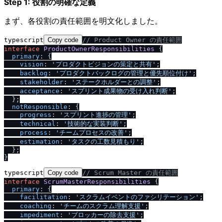
Step 1: 役割の明確な定義
まず、各役割の責任範囲を明文化しました。
typescript
Copy code
/
/
 Product Owner の責任範囲
interface
ProductOwnerResponsibilities
 {

primary
: {

vision
: 
'プロダクトビジョンの策定と共有'
;

backlog
: 
'プロダクトバックログの管理と優先順位付け'
;

stakeholder
: 
'ステークホルダーとの調整'
;

acceptance
: 
'スプリント成果物の受け入れ判断'
;

  };

notResponsible
: {

progress
: 
'スプリント進捗の管理'
;

technical
: 
'技術的な実装判断'
;

process
: 
'チームプロセスの改善'
;

estimation
: 
'タスクの工数見積もり'
;

  };

typescript
Copy code
/
/
 Scrum Master の責任範囲
interface
ScrumMasterResponsibilities
 {

primary
: {

facilitation
: 
'スクラムイベントのファシリテーション'
;

coaching
: 
'チームのスクラム理解支援'
;

impediment
: 
'ブロッカーの除去支援'
;
