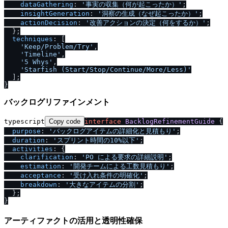
dataGathering
: 
'事実の収集（何が起こったか）'
;

insightGeneration
: 
'洞察の生成（なぜ起こったか）'
;

actionDecision
: 
'改善アクションの決定（何をするか）'
;

  };

techniques
: [

'Keep
/
Problem
/
Try'
,

'Timeline'
,

'5 Whys'
,

'Starfish (Start
/
Stop
/
Continue
/
More
/
Less)'
  ];

バックログリファインメント
typescript
Copy code
interface
BacklogRefinementGuide
 {

purpose
: 
'バックログアイテムの詳細化と見積もり'
;

duration
: 
'スプリント時間の10%以下'
;

activities
: {

clarification
: 
'PO による要求の詳細説明'
;

estimation
: 
'開発チームによる工数見積もり'
;

acceptance
: 
'受け入れ条件の明確化'
;

breakdown
: 
'大きなアイテムの分割'
;

  };

アーティファクトの活用と透明性確保