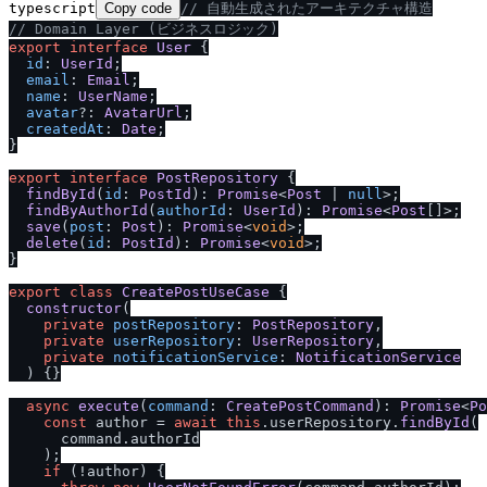
typescript
Copy code
/
/
 自動生成されたアーキテクチャ構造
/
/
 Domain Layer (ビジネスロジック)
export
interface
User
 {

id
: 
UserId
;

email
: 
Email
;

name
: 
UserName
;

avatar
?: 
AvatarUrl
;

createdAt
: 
Date
;

}

export
interface
PostRepository
 {

findById
(
id
: 
PostId
): 
Promise
<
Post
 | 
null
>;

findByAuthorId
(
authorId
: 
UserId
): 
Promise
<
Post
[]>;

save
(
post
: 
Post
): 
Promise
<
void
>;

delete
(
id
: 
PostId
): 
Promise
<
void
>;

}

export
class
CreatePostUseCase
 {

constructor
(
private
postRepository
: 
PostRepository
,

private
userRepository
: 
UserRepository
,

private
notificationService
: 
NotificationService
) {}

async
execute
(
command
: 
CreatePostCommand
): 
Promise
<
Po
const
 author = 
await
this
.
userRepository
.
findById
(

      command.
authorId
    );

if
 (!author) {
