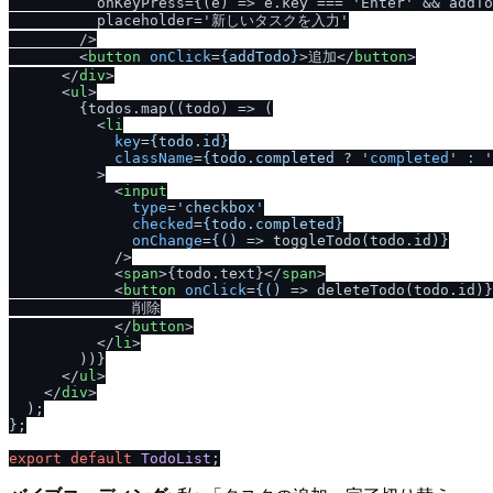
          onKeyPress={(e) => e.key === 'Enter' && addTo
          placeholder='新しいタスクを入力'

/
>

<
button
onClick
=
{addTodo}
>
追加
</
button
>
</
div
>
<
ul
>
        {todos.map((todo) => (

<
li
key
=
{todo.id}
className
=
{todo.completed
 ? '
completed
' 
:
 '
          >
<
input
type
=
'checkbox'
checked
=
{todo.completed}
onChange
=
{()
 =>
 toggleTodo(todo.id)}

/
>

<
span
>
{todo.text}
</
span
>
<
button
onClick
=
{()
 =>
 deleteTodo(todo.id)}
              削除

</
button
>
</
li
>
        ))}

</
ul
>
</
div
>
  );

};

export
default
TodoList