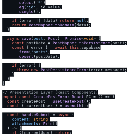
      .
select
(
'*'
)

      .
eq
(
'id'
, id.
value
)

      .
single
();

if
 (error || !data) 
return
null
;

return
PostMapper
.
toDomain
(data);

  }

async
save
(
post
: 
Post
): 
Promise
<
void
> {

const
 postData = 
PostMapper
.
toPersistence
(post);

const
 { error } = 
await
this
.
supabase
      .
from
(
'posts'
)

      .
upsert
(postData);

if
 (error) {

throw
new
PostPersistenceError
(error.
message
);

    }

  }

}

/
/
 Presentation Layer (React Components)
export
const
CreatePostForm
: 
React
.
FC
 = 
() =>
 {

const
 createPost = 
useCreatePost
();

const
 { currentUser } = 
useAuth
();

const
handleSubmit
 = 
async
 (
content
: 
string
,

attachments
: 
File
[]

) => {

if
 (!currentUser) 
return
;
