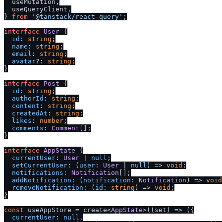
  useMutation,

  useQueryClient,

} 
from
'@tanstack
/
react-query'
;

interface
User
 {

id
: 
string
;

name
: 
string
;

email
: 
string
;

avatar
?: 
string
;

}

interface
Post
 {

id
: 
string
;

authorId
: 
string
;

content
: 
string
;

createdAt
: 
string
;

likes
: 
number
;

comments
: 
Comment
[];

}

interface
AppState
 {

currentUser
: 
User
 | 
null
;

setCurrentUser
: 
(
user
: 
User
 | 
null
) =>
void
;

notifications
: 
Notification
[];

addNotification
: 
(
notification
: 
Notification
) =>
void
removeNotification
: 
(
id
: 
string
) =>
void
;

}

const
 useAppStore = create<
AppState
>(
(
set
) =>
 ({

currentUser
: 
null
,
