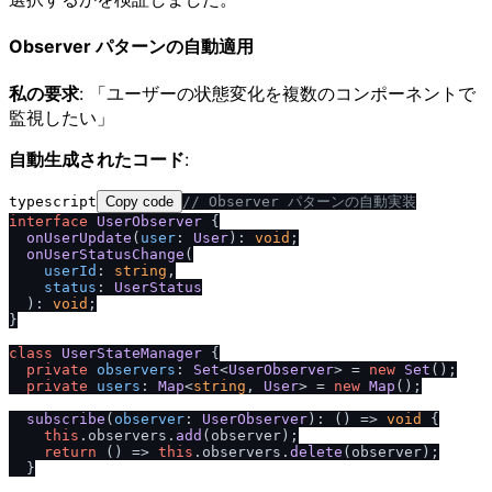
Observer パターンの自動適用
私の要求
: 「ユーザーの状態変化を複数のコンポーネントで
監視したい」
自動生成されたコード
:
typescript
Copy code
/
/
 Observer パターンの自動実装
interface
UserObserver
 {

onUserUpdate
(
user
: 
User
): 
void
;

onUserStatusChange
(

userId
: 
string
,

status
: 
UserStatus
  ): 
void
;

}

class
UserStateManager
 {

private
observers
: 
Set
<
UserObserver
> = 
new
Set
();

private
users
: 
Map
<
string
, 
User
> = 
new
Map
();

subscribe
(
observer
: 
UserObserver
): 
() =>
void
 {

this
.
observers
.
add
(observer);

return
() =>
this
.
observers
.
delete
(observer);

  }
