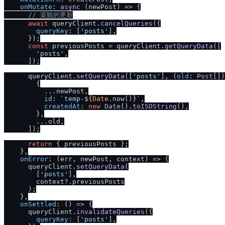
onMutate
: 
async
 (newPost) => {

/
/
 楽観的更新
await
 queryClient.
cancelQueries
({

queryKey
: [
'posts'
],

      });

const
 previousPosts = queryClient.
getQueryData
([

'posts'
,

      ]);

      queryClient.
setQueryData
([
'posts'
], 
(
old
: 
Post
[]
)
        {

          ...newPost,

id
: 
`temp-
${
Date
.now()}
`
,

createdAt
: 
new
Date
().
toISOString
(),

        },

        ...old,

      ]);

return
 { previousPosts };

    },

onError
: 
(
err, newPost, context
) =>
 {

      queryClient.
setQueryData
(

        [
'posts'
],

        context?.
previousPosts
      );

    },

onSettled
: 
() =>
 {

      queryClient.
invalidateQueries
({

queryKey
: [
'posts'
],
