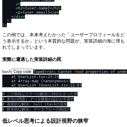
      />
<
h2
>
{user.name}
</
h2
>
<
p
>
{user.email}
</
p
>
</
div
>
  );

この例では、本来考えたかった「ユーザープロフィールをど
う表示するか」という本質的な問題が、実装詳細の海に埋も
れてしまっています。
実際に遭遇した実装詳細の罠
bash
Copy code
TypeError: Cannot 
read
 properties of unde
    at UserList.tsx:23:15

    at Array.map (<anonymous>)

    at UserList (UserList.tsx:22:8)

# この単純なエラーの解決に30分かかった例
# 本当の問題: データ構造の設計が不適切
# 表面的な解決: null checkの追加
# 根本的な解決: データフローの再設計
低レベル思考による設計視野の狭窄