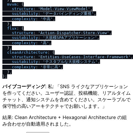
mvvm
: {

structure
: 
'Model-View-ViewModel'
,

suitability
: 
'データバインディング重視'
,

complexity
: 
'中高'
,

  },

flux
: {

structure
: 
'Action-Dispatcher-Store-View'
,

suitability
: 
'大規模SPAアプリケーション'
,

complexity
: 
'高'
,

  },

cleanArchitecture
: {

structure
: 
'Entities-UseCases-Interface-Framework'
,

suitability
: 
'テスタブルな大規模システム'
,

complexity
: 
'非常に高'
,

  },

バイブコーディング
: 私: 「SNS ライクなアプリケーション
を作ってください。ユーザー認証、投稿機能、リアルタイム
チャット、通知システムを含めてください。スケーラブルで
保守性の高いアーキテクチャでお願いします。」
結果: Clean Architecture + Hexagonal Architecture の組
み合わせが自動適用されました。