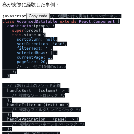
私が実際に経験した事例：
javascript
Copy code
/
/
 3週間かけて実装したコンポーネント
class
AdvancedDataTable
extends
React.Component
 {

constructor
(
props
) {

super
(props);

this
.
state
 = {

sortColumn
: 
null
,

sortDirection
: 
'asc'
,

filterText
: 
''
,

selectedRows
: [],

currentPage
: 
1
,

pageSize
: 
20
,

/
/
 ... 他に15個のstate
    };

  }

/
/
 200行以上のメソッド定義
  handleSort = 
(
column
) =>
 {

/
* 複雑なソートロジック *
/
  };

  handleFilter = 
(
text
) =>
 {

/
* 複雑なフィルタリングロジック *
/
  };

  handlePagination = 
(
page
) =>
 {

/
* 複雑なページネーションロジック *
/
  };

/
/
 ... 他に20個のメソッド