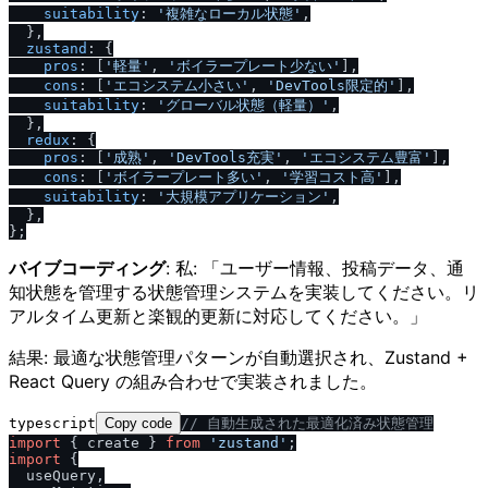
suitability
: 
'複雑なローカル状態'
,

  },

zustand
: {

pros
: [
'軽量'
, 
'ボイラープレート少ない'
],

cons
: [
'エコシステム小さい'
, 
'DevTools限定的'
],

suitability
: 
'グローバル状態（軽量）'
,

  },

redux
: {

pros
: [
'成熟'
, 
'DevTools充実'
, 
'エコシステム豊富'
],

cons
: [
'ボイラープレート多い'
, 
'学習コスト高'
],

suitability
: 
'大規模アプリケーション'
,

  },

バイブコーディング
: 私: 「ユーザー情報、投稿データ、通
知状態を管理する状態管理システムを実装してください。リ
アルタイム更新と楽観的更新に対応してください。」
結果: 最適な状態管理パターンが自動選択され、Zustand +
React Query の組み合わせで実装されました。
typescript
Copy code
/
/
 自動生成された最適化済み状態管理
import
 { create } 
from
'zustand'
import
 {

  useQuery,
