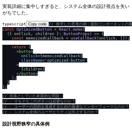
実装詳細に集中しすぎると、システム全体の設計視点を失い
がちでした。
typescript
Copy code
/
/
 狭窄した思考の例：個別コンポーネントの
const
OptimizedButton
 = 
React
.
memo
(

(
{ onClick, children }: 
ButtonProps
) =>
 {

const
 memoizedCallback = 
useCallback
(onClick, []);

return
 (

<
button
onClick
=
{memoizedCallback}
className
=
'optimized-button'
      >
        {children}

</
button
>
    );

  }

);

/
/
 見落としていた本質的な問題：
/
/
 - そもそもこのボタンは必要なのか？
/
/
 - ユーザーの目的を達成するための最適なインターフェースなのか？
/
/
 - システム全体のユーザビリティは向上するのか？
設計視野狭窄の具体例