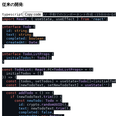
従来の開発
:
typescript
Copy code
/
/
 手動でのコンポーネント作成（15分かかる
import
React
, { useState, useEffect } 
from
'react'
;

interface
Todo
 {

id
: 
string
;

text
: 
string
;

completed
: 
boolean
;

createdAt
: 
Date
;

}

interface
TodoListProps
 {

initialTodos
?: 
Todo
[];

}

const
TodoList
: 
React
.
FC
<
TodoListProps
> = 
(
{

  initialTodos = [],

}
) =>
 {

const
 [todos, setTodos] = useState<
Todo
[]>(initialTod
const
 [newTodoText, setNewTodoText] = 
useState
(
''
);

const
addTodo
 = (
) => {

if
 (newTodoText.
trim
()) {

const
newTodo
: 
Todo
 = {

id
: crypto.
randomUUID
(),

text
: newTodoText.
trim
(),

completed
: 
false
,
