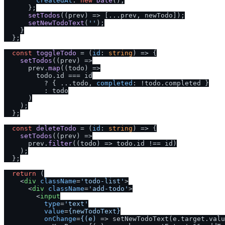
createdAt
: 
new
Date
(),

      };

setTodos
(
(
prev
) =>
 [...prev, newTodo]);

setNewTodoText
(
''
);

    }

  };

const
toggleTodo
 = (
id
: 
string
) => {

setTodos
(
(
prev
) =>
      prev.
map
(
(
todo
) =>
        todo.
id
 === id

          ? { ...todo, 
completed
: !todo.
completed
 }

          : todo

      )

    );

  };

const
deleteTodo
 = (
id
: 
string
) => {

setTodos
(
(
prev
) =>
      prev.
filter
(
(
todo
) =>
 todo.
id
 !== id)

    );

  };

return
 (

<
div
className
=
'todo-list'
>
<
div
className
=
'add-todo'
>
<
input
type
=
'text'
value
=
{newTodoText}
onChange
=
{(e)
 =>
 setNewTodoText(e.target.valu