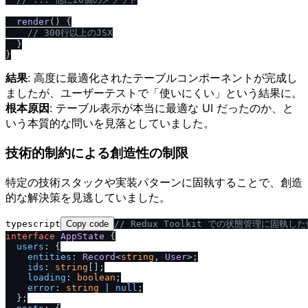
render
(
) {

/
/
 300行以上のJSX
  }

結果
: 高度に最適化されたテーブルコンポーネントが完成し
ましたが、ユーザーテストで「使いにくい」という結果に。
根本原因
: テーブル表示が本当に最適な UI だったのか、と
いう本質的な問いを見落としていました。
技術的制約による創造性の制限
特定の技術スタックや実装パターンに固執することで、創造
的な解決策を見逃していました。
typescript
Copy code
/
/
 Redux Toolkit での状態管理に固執した
interface
AppState
 {

users
: {

entities
: 
Record
<
string
, 
User
>;

ids
: 
string
[];

loading
: 
boolean
;

error
: 
string
 | 
null
;

  };
