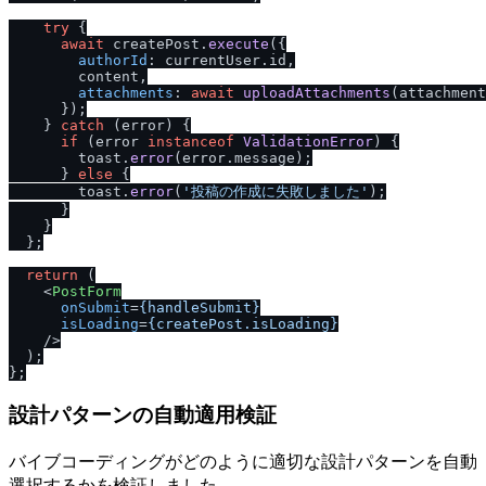
try
 {

await
 createPost.
execute
({

authorId
: currentUser.
id
,

        content,

attachments
: 
await
uploadAttachments
(attachment
      });

    } 
catch
 (error) {

if
 (error 
instanceof
ValidationError
) {

        toast.
error
(error.
message
);

      } 
else
 {

        toast.
error
(
'投稿の作成に失敗しました'
);

      }

    }

  };

return
 (

<
PostForm
onSubmit
=
{handleSubmit}
isLoading
=
{createPost.isLoading}
    />
  );

設計パターンの自動適用検証
バイブコーディングがどのように適切な設計パターンを自動
選択するかを検証しました。