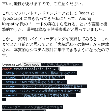
古い可能性がありますので、ご注意ください。
これまでフロントエンドエンジニアとして React と
TypeScript に向き合ってきた私にとって、Andrej
Karpathy 氏の「コードの存在すら忘れる」という言葉は衝
撃的でした。 最初は単なる誇張表現だと思っていました。
しかし、実際にバイブコーディングを実践してみると、これ
まで当たり前だと思っていた「実装詳細への集中」から解放
され、本質的なシステム設計に集中できるようになったので
す。
typescript
Copy code
/
/
 従来の私の思考プロセス
const
 traditionalThinking = {

step1
: 
'どのコンポーネント構造にするか？'
,

step2
: 
'state管理はどうするか？'
,

step3
: 
'APIの型定義はどう書くか？'
,

step4
: 
'エラーハンドリングはどこに配置するか？'
,

step5
: 
'パフォーマンス最適化はどうするか？'
,

result
: 
'実装詳細に埋もれて本質を見失う'
,

};

/
/
 バイブコーディング後の思考プロセス