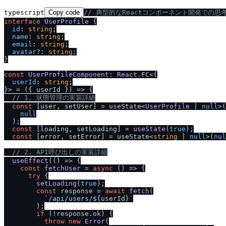
typescript
Copy code
/
/
 典型的なReactコンポーネント開発での思
interface
UserProfile
 {

id
: 
string
;

name
: 
string
;

email
: 
string
;

avatar
?: 
string
;

}

const
UserProfileComponent
: 
React
.
FC
<{

userId
: 
string
;

}> = 
(
{ userId }
) =>
 {

/
/
 1. 状態管理の実装詳細
const
 [user, setUser] = useState<
UserProfile
 | 
null
>(

null
  );

const
 [loading, setLoading] = 
useState
(
true
);

const
 [error, setError] = useState<
string
 | 
null
>(
nul
/
/
 2. API呼び出しの実装詳細
useEffect
(
() =>
 {

const
fetchUser
 = 
async
 (
) => {

try
 {

setLoading
(
true
);

const
 response = 
await
fetch
(

`
/
api
/
users
/
${userId}
`
        );

if
 (!response.
ok
) {

throw
new
Error
(
