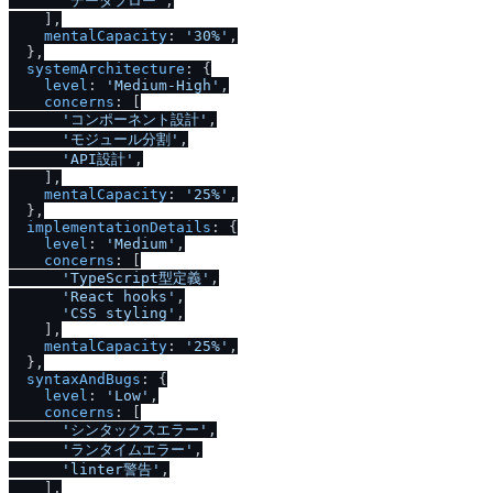
'データフロー'
,

    ],

mentalCapacity
: 
'30%'
,

  },

systemArchitecture
: {

level
: 
'Medium-High'
,

concerns
: [

'コンポーネント設計'
,

'モジュール分割'
,

'API設計'
,

    ],

mentalCapacity
: 
'25%'
,

  },

implementationDetails
: {

level
: 
'Medium'
,

concerns
: [

'TypeScript型定義'
,

'React hooks'
,

'CSS styling'
,

    ],

mentalCapacity
: 
'25%'
,

  },

syntaxAndBugs
: {

level
: 
'Low'
,

concerns
: [

'シンタックスエラー'
,

'ランタイムエラー'
,

'linter警告'
,

    ],
