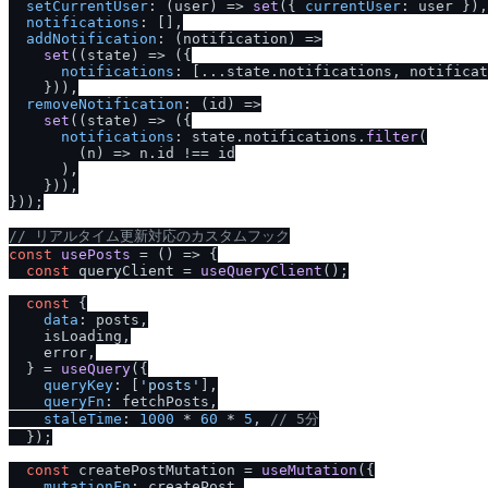
setCurrentUser
: 
(
user
) =>
set
({ 
currentUser
: user }),

notifications
: [],

addNotification
: 
(
notification
) =>
set
(
(
state
) =>
 ({

notifications
: [...state.
notifications
, notificat
    })),

removeNotification
: 
(
id
) =>
set
(
(
state
) =>
 ({

notifications
: state.
notifications
.
filter
(

(
n
) =>
 n.
id
 !== id

      ),

    })),

}));

/
/
 リアルタイム更新対応のカスタムフック
const
usePosts
 = (
) => {

const
 queryClient = 
useQueryClient
();

const
 {

data
: posts,

    isLoading,

    error,

  } = 
useQuery
({

queryKey
: [
'posts'
],

queryFn
: fetchPosts,

staleTime
: 
1000
 * 
60
 * 
5
, 
/
/
 5分
  });

const
 createPostMutation = 
useMutation
({

mutationFn
: createPost,
