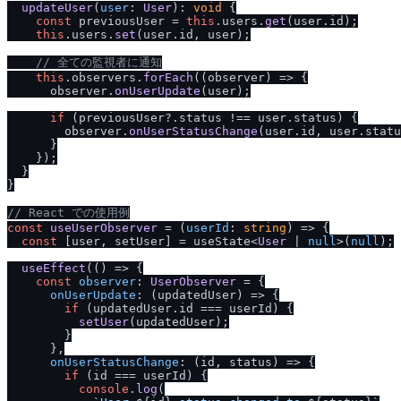
updateUser
(
user
: 
User
): 
void
 {

const
 previousUser = 
this
.
users
.
get
(user.
id
);

this
.
users
.
set
(user.
id
, user);

/
/
 全ての監視者に通知
this
.
observers
.
forEach
(
(
observer
) =>
 {

      observer.
onUserUpdate
(user);

if
 (previousUser?.
status
 !== user.
status
) {

        observer.
onUserStatusChange
(user.
id
, user.
statu
      }

    });

  }

}

/
/
 React での使用例
const
useUserObserver
 = (
userId
: 
string
) => {

const
 [user, setUser] = useState<
User
 | 
null
>(
null
);

useEffect
(
() =>
 {

const
observer
: 
UserObserver
 = {

onUserUpdate
: 
(
updatedUser
) =>
 {

if
 (updatedUser.
id
 === userId) {

setUser
(updatedUser);

        }

      },

onUserStatusChange
: 
(
id, status
) =>
 {

if
 (id === userId) {

console
.
log
(
