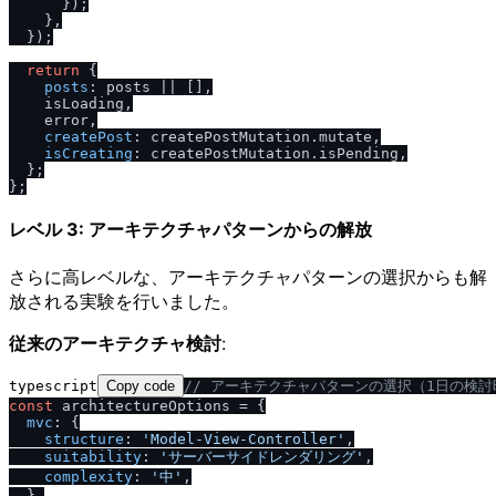
      });

    },

  });

return
 {

posts
: posts || [],

    isLoading,

    error,

createPost
: createPostMutation.
mutate
,

isCreating
: createPostMutation.
isPending
,

  };

レベル 3: アーキテクチャパターンからの解放
さらに高レベルな、アーキテクチャパターンの選択からも解
放される実験を行いました。
従来のアーキテクチャ検討
:
typescript
Copy code
/
/
 アーキテクチャパターンの選択（1日の検討
const
 architectureOptions = {

mvc
: {

structure
: 
'Model-View-Controller'
,

suitability
: 
'サーバーサイドレンダリング'
,

complexity
: 
'中'
,

  },
