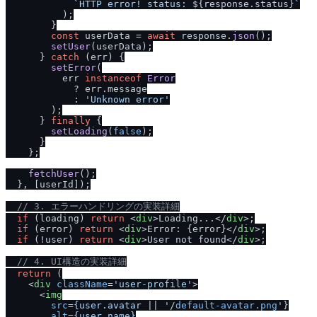
`HTTP error! status: 
${response.status}
`
          );

        }

const
 userData = 
await
 response.
json
();

setUser
(userData);

      } 
catch
 (err) {

setError
(

          err 
instanceof
Error
            ? err.
message
            : 
'Unknown error'
        );

      } 
finally
 {

setLoading
(
false
);

      }

    };

fetchUser
();

  }, [userId]);

/
/
 3. エラーハンドリングの実装詳細
if
 (loading) 
return
<
div
>
Loading...
</
div
>
;

if
 (error) 
return
<
div
>
Error: {error}
</
div
>
;

if
 (!user) 
return
<
div
>
User not found
</
div
>
;

/
/
 4. UI構造の実装詳細
return
 (

<
div
className
=
'user-profile'
>
<
img
src
=
{user.avatar
 || '/
default-avatar.png
'}

alt
=
{user.name}