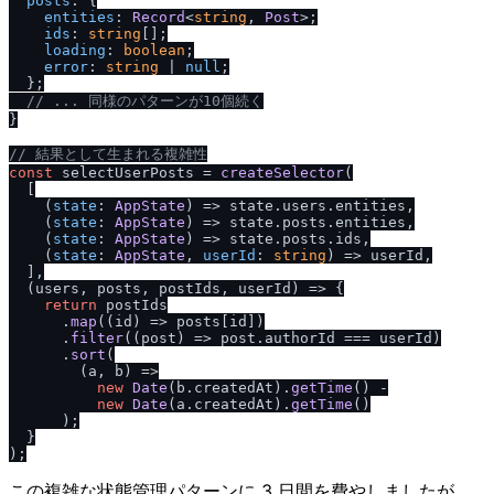
posts
: {

entities
: 
Record
<
string
, 
Post
>;

ids
: 
string
[];

loading
: 
boolean
;

error
: 
string
 | 
null
;

  };

/
/
 ... 同様のパターンが10個続く
}

/
/
 結果として生まれる複雑性
const
 selectUserPosts = 
createSelector
(

  [

(
state
: 
AppState
) =>
 state.
users
.
entities
,

(
state
: 
AppState
) =>
 state.
posts
.
entities
,

(
state
: 
AppState
) =>
 state.
posts
.
ids
,

(
state
: 
AppState
, 
userId
: 
string
) =>
 userId,

  ],

(
users, posts, postIds, userId
) =>
 {

return
 postIds

      .
map
(
(
id
) =>
 posts[id])

      .
filter
(
(
post
) =>
 post.
authorId
 === userId)

      .
sort
(

(
a, b
) =>
new
Date
(b.
createdAt
).
getTime
() -

new
Date
(a.
createdAt
).
getTime
()

      );

  }

この複雑な状態管理パターンに 3 日間を費やしましたが、