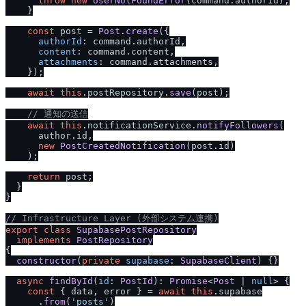
throw
new
UserNotFoundError
(command.
authorId
);

    }

const
 post = 
Post
.
create
({

authorId
: command.
authorId
,

content
: command.
content
,

attachments
: command.
attachments
,

    });

await
this
.
postRepository
.
save
(post);

/
/
 通知の送信
await
this
.
notificationService
.
notifyFollowers
(

      author.
id
,

new
PostCreatedNotification
(post.
id
)

    );

return
 post;

  }

}

/
/
 Infrastructure Layer (外部システム連携)
export
class
SupabasePostRepository
implements
PostRepository
{

constructor
(
private
supabase
: 
SupabaseClient
) {}

async
findById
(
id
: 
PostId
): 
Promise
<
Post
 | 
null
> {

const
 { data, error } = 
await
this
.
supabase
      .
from
(
'posts'
)
