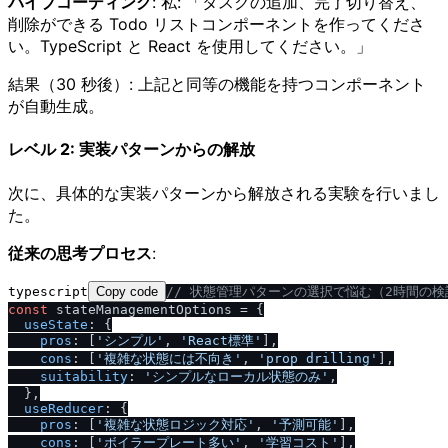
バイブコーディング
: 私: 「タスクの追加、完了切り替え、
削除ができる Todo リストコンポーネントを作ってくださ
い。TypeScript と React を使用してください。」
結果（30 秒後）: 上記と同等の機能を持つコンポーネント
が自動生成。
レベル 2: 実装パターンからの解放
次に、具体的な実装パターンから解放される実験を行いまし
た。
従来の思考プロセス
:
typescript
Copy code
/
/
 状態管理パターンの選択で悩む（2時間の検
const
 stateManagementOptions = {

useState
: {

pros
: [
'シンプル'
, 
'React標準'
],

cons
: [
'複雑な状態には不向き'
, 
'prop drilling'
],

suitability
: 
'シンプルなローカル状態のみ'
,

  },

useReducer
: {

pros
: [
'複雑な状態ロジック対応'
, 
'予測可能'
],

cons
: [
'ボイラープレート多い'
, 
'学習コスト'
],
