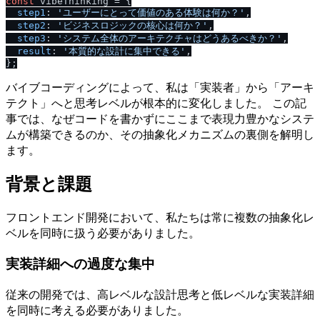
const
 vibeThinking = {

step1
: 
'ユーザーにとって価値のある体験は何か？'
,

step2
: 
'ビジネスロジックの核心は何か？'
,

step3
: 
'システム全体のアーキテクチャはどうあるべきか？'
,

result
: 
'本質的な設計に集中できる'
,

バイブコーディングによって、私は「実装者」から「アーキ
テクト」へと思考レベルが根本的に変化しました。 この記
事では、なぜコードを書かずにここまで表現力豊かなシステ
ムが構築できるのか、その抽象化メカニズムの裏側を解明し
ます。
背景と課題
フロントエンド開発において、私たちは常に複数の抽象化レ
ベルを同時に扱う必要がありました。
実装詳細への過度な集中
従来の開発では、高レベルな設計思考と低レベルな実装詳細
を同時に考える必要がありました。