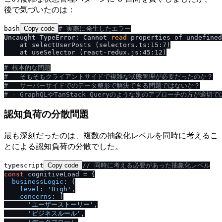
後で気づいたのは：
bash
Copy code
# 実際に発生したエラー
Uncaught TypeError: Cannot 
read
 properties of undefined
    at selectUserPosts (selectors.ts:15:7)

    at useSelector (react-redux.js:45:12)

# 根本的な問題
# - そもそもクライアントサイドで複雑な状態管理が必要だったのか？
# - サーバーサイドでのデータ整形で解決できる問題ではないか？
# - GraphQLやTanStack Queryのような別のアプローチの方が適切
認知負荷の分散問題
最も深刻だったのは、複数の抽象化レベルを同時に考えるこ
とによる認知負荷の分散でした。
typescript
Copy code
/
/
 同時に考える必要があった抽象化レベル
const
 cognitiveLoad = {

businessLogic
: {

level
: 
'High'
,

concerns
: [

'ユーザーストーリー'
,

'ビジネスルール'
,
